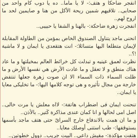
انفجر ضاحكا و هتف:- لا يا ماما.. ده يا دوب كام واحد من
صحابى.. تلاقيهم شمين ريحة الأكل من هنا و صايمين لحد ما
اروح لهم..
انفجرت زهرة ضاحكة:- بالهنا و الشفا يا حبيبى..
انحنى ماجد يتناول الصندوق الخاص بمؤمن من الطاولة المقابلة
لإيمان متطلعا اليها متسائلا:- انت هتقعدى يا ايمان و لا ماشية
!؟..
نظرت لعمق عينيه و تبدلت كل خرائط العالم بمخيلتها و ما عاد
هناك منطق و لا تعقل و ما عادت الأرض هي نفسها الأرض و ما
ظلت السماء ذات السماء الا ان صوت زهرة جعلها تنتفض
خارجة من مجال تأثيره و هى توجه كلامها اليها:- ما تخليكى معايا
يا ايمان..
تنحنت ايمان فى اضطراب هاتفة:- لااه معلش يا مرت خالى..
اصل امى لحالها و انا كمان عندى مذاكرة كَتير.. بالأذن..
و ما ان همت بالاندفاع خارج السراىّ حتى هتف ماجد بأسمها
يستوقفها:- طب استنى أوصلك معايا..
هتفت مؤكدة:- مفيش داعى.. البيت جريب.. دوول خطوتين..