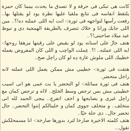
كانت هى تبكى فى حرقة و لا تصدق ما يحدث بينما كان حمزة
يلتقط انفاسه فى تتابع ملقيا عليها نظرة يود لو يقتلها بها..
رفعت رأسها لتواجهه فى ثورة:- انت ايه اللى عملته ده!؟.. مين
اللى جابك ورانا و خلاك تتصرف بالطريقة الهمجية دى و تبوظ
عيد ميلاد صاحبتى!؟..
هتف جازً على اسنانه يود لو يقبض على رقبتها مزهقا روحها:-
ايه اللى عملته.. !؟. عِملت الواچب و اللى كان المفروض يعمله
خطيبك اللى ملوش عازة دِه لو كان راچل صح..
هتفت فى ثورة:- خطيبى مش ممكن يعمل اللى عملته لانه
راجل متحضر.
هتف فى ثورة مماثلة:- لو التحضر يا بت عمى هو انى اسيب
خطيبتى مش بس ترجص وسط الخلج.. لااه و ترجص كمان مع
راچل غيرى و يضايجها و اجف اتفرچ.. يبجى الحمد لله انى
متخلف.. و متخلف جووى كمان و خلينالكم إنتوا التحضر.. جال
تحضر جال.. دى جلة حيّا..
هتف كلمته الاخيرة صارخا لترد بدورها صارخة:- انا مسمحلكش
تقول...