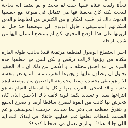
فجأة وقعت عيناه عليها حيث لم يبحث و لم يعتقد انه بحاجة
للبحث لكنه كان مخطئا فها هى تتمايل فى ميوعة مع خطيبها
الديوث ذاك فى قلب المكان و بين الكثيرين من امثالهما و الذين
اسكرتهم الموسيقى.. حاول الولوج الى موضعها فلا قبل له
لرؤيتها على هذا الوضع المخزى لكن لم يستطع التسلل اليها من
شدة الزحام..
اخيرا استطاع الوصول لمنطقة مرتفعة قليلا بجانب طوله الفاره
مكناه من رؤيتها لازالت ترقص و لكن ليس مع خطيبها هذه
المرة بل مع احمق مختلف.. و الأدهى من ذلك ان ذاك الحقير
يحاول ان يتطاول عليها و يجبرها لتقترب منه.. لم يشعر بنفسه
الا و هو يلقى بجسده وسط مجموعة الراقصين من موضعه ليجد
نفسه و قد اضحى بالقرب منها و كل ما استطاع القيام به هو
انتزاعها بعيدا و تسديد لكمة قوية لأنف ذاك الاحمق الذى كان
يتحرش بها كانت من القوة ليصرخ ساقطا أرضا و يصرخ الجمع
و يتفرق معظمه فى ذعر لما يحدث.. خرست الموسيقى و عم
الصمت للحظات قطعها عمر خطيبها هاتفا:- فى ايه!؟.. انت ايه
اللى جابك هنا!؟.. و ازاى تعمل فى أصحابنا كده.!؟..