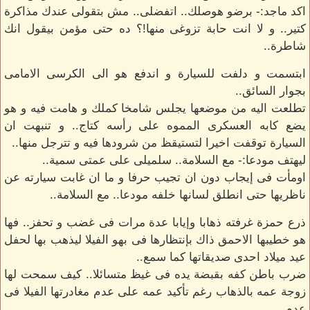
اكد ماجد:- برضو هوصلك.. اتفضلى.. مش بتقولى عندك مذاكرة
كتير.. و لا انت حابة تزوغى منها!؟ ده حتى مؤمن بيقول انك
شاطرة..
ابتسمت و دلفت للسيارة و اندفع هو الى الكرسى الامامى
بجوار السائق..
تطلعت اليه من موضعها يجلس شامخا كملك و هامت فيه و هو
يضع كابه العسكرى المموه على رأسه كتاج.. و تنبهت ان
السيارة توقفت اخيرا لتستيقظ من شرودها فيه و تترجل منها..
ليهتف مودعا:- مع السلامة.. سلميلى على عمتى سمية..
اومأت فى إيجاب دون ان تجيب حرفا و ما ان غابت سيارته عن
ناظريها حتى انطلق لسانها خلفه مودعا.. مع السلامة..
ذرع حمزة غرفته ذهابا وإيابا عدة مرات فى غضب و تحفز.. فها
هو خطيبها الاحمق ذاك بإنتظارها فى بهو الفيلا ليذهب بها لحفل
عيد ميلاد احدى صديقاتها كما سمع..
ضرب باطن كفه بقبضة يده فى غيظ متسائلا.. كيف سمحت لها
زوجة عمه بالذهاب رغم تأكيد عمه على عدم مغادرتها الفيلا فى
عدم