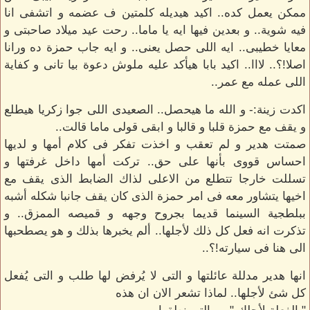
ممكن يعمل كده.. اكيد هيديله كلمتين ف عضمه و اتشفى انا
فيه شوية.. و بعدين فيها ايه يا ماما.. رحت عيد ميلاد صاحبتى و
معايا خطيبى.. ايه اللى حصل يعنى.. و ايه جاب حمزة ده ورانا
اصلا!؟.. لااا.. اكيد بابا هيأكد عليه ملوش دعوة بيا تانى و كفاية
اللى عمله مع عمر..
اكدت زينة:- و الله ما هيحصل.. الصعيدى اللى جوا زكريا هيطلع
و يقف مع حمزة قلبا و قالبا و ابقى قولى ماما قالت..
صمتت هدير و لم تعقب و اخذت تفكر فى كلام أمها و لديها
احساس قووى بأنها على حق.. تركت أمها داخل غرفتها و
تسللت خارجا تتطلع من الاعلى لذاك الضابط الذى يقف مع
اخيها يتشاور معه فى امر حمزة الذى كان يقف جانبا شكله أشبه
ببلطجية السينما قديما بجروح وجهه و قميصه الممزق.. و
تذكرت انه فعل كل ذلك لأجلها.. ألم يخبرها بذلك و هو يصطحبها
الى هنا فى سيارته!؟..
انها هدير مدللة عائلتها و التى لا يُرفض لها طلب و التى يُفعل
كل شئ لأجلها.. لماذا تشعر الان ان هذه