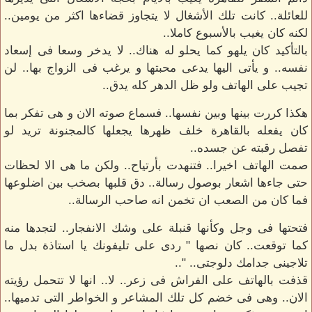
للعائلة.. كانت تلك الأشغال لا يتجاوز قضاءها اكثر من يومين..
لكنه كان يغيب بالأسبوع كاملا..
بالتأكيد كان يلهو كما يحلو له هناك.. لا يدخر وسعا فى إسعاد
نفسه.. و يأتى اليها يدعى محبتها و يرغب فى الزواج بها.. لن
تجيب على الهاتف ولو ظل الدهر كله يدق..
هكذا كررت بينها وبين نفسها.. فسماع صوته الان و هى تفكر بما
كان يفعله بالقاهرة خلف ظهرها يجعلها كالمجنونة تريد لو
تفصل رقبته عن جسده..
صمت الهاتف اخيرا.. فتنهدت بأرتياح.. ولكن ما هى الا لحظات
حتى جاءها اشعار بوصول رسالة.. دق قلبها بصخب بين اضلوعها
فما كان من الصعب ان تخمن انه صاحب الرسالة..
فتحتها فى وجل وكأنها قنبلة على وشك الانفجار.. لتجدها منه
كما توقعت.. كان نصها " ردى على تليفونك يا استاذة بدل ما
تلاجينى جدامك دلوجتى.. "..
قذفت بالهاتف على الفراش فى زعر.. لا.. انها لا تتحمل رؤيته
الان.. وهى فى خضم كل تلك المشاعر و الخواطر التى تدميها..