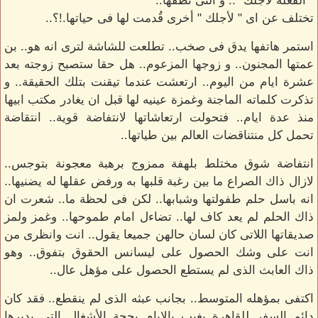
" الفعلة لأجلك ".. و التى نطقها..
تختلف عن اى " لأجلك " أخرى قُدمت لها فى حياتها.!؟..
استمر هاتفها يدق فى صخب.. تطلعت للشاشة لترى انه هو.. بن
عمتها المجنون.. و زوجها المزعوم.. هل حقا ستصبح زوجته بعد
عشرة ايام من اليوم.. ارتعشت عندما تيقنت بتلك الحقيقة.. و
تذكرت كلماته الماجنة وغمزة عينيه لها قبل ان يغادر مكتب ابيها
منذ عدة ايام.. فتحولت ارتعاشاتها لانتفاضة قوية.. انتقاضة
تحمل كل منتناقضات العالم بين طياتها..
انتفاضة شوق مختلط بلهفة ممزوج برهبة معجونة بتوجس..
لازال ذاك الصراع ما بين رغبة قلبها به ورفض عقلها له يضنيها..
انه باسل حلم طفولتها وشبابها.. لكن فى لحظة ما.. شعرت ان
ذاك الحلم لم يعد كاف لها.. تضاءل امام طموحها.. وغمز ولمز
صديقاتها اللاتى كان لسان حالهن جميعا يقول.. انت وانظرى من
انت على وشك الحصول على ليسانس الحقوق بتفوق.. وهو
ذاك العابث الذى لم يستطع الحصول على مؤهل عال..
اكتفى بمؤهله المتوسط.. بجانب عبثه الذى لم ينقطع.. فقد كان
دائم السفر للقاهرة يغيب بالايام بحجة الأشغال التى يديرها