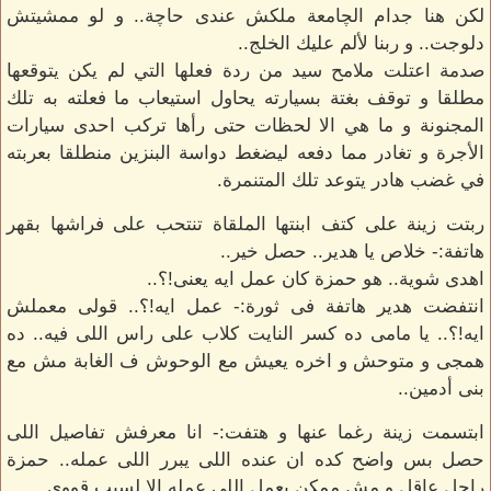
لكن هنا جدام الچامعة ملكش عندى حاچة.. و لو ممشيتش
دلوجت.. و ربنا لألم عليك الخلج..
صدمة اعتلت ملامح سيد من ردة فعلها التي لم يكن يتوقعها
مطلقا و توقف بغتة بسيارته يحاول استيعاب ما فعلته به تلك
المجنونة و ما هي الا لحظات حتى رأها تركب احدى سيارات
الأجرة و تغادر مما دفعه ليضغط دواسة البنزين منطلقا بعربته
في غضب هادر يتوعد تلك المتنمرة.
ربتت زينة على كتف ابنتها الملقاة تنتحب على فراشها بقهر
هاتفة:- خلاص يا هدير.. حصل خير..
اهدى شوية.. هو حمزة كان عمل ايه يعنى!؟..
انتفضت هدير هاتفة فى ثورة:- عمل ايه!؟.. قولى معملش
ايه!؟.. يا مامى ده كسر النايت كلاب على راس اللى فيه.. ده
همجى و متوحش و اخره يعيش مع الوحوش ف الغابة مش مع
بنى أدمين..
ابتسمت زينة رغما عنها و هتفت:- انا معرفش تفاصيل اللى
حصل بس واضح كده ان عنده اللى يبرر اللى عمله.. حمزة
راجل عاقل و مش ممكن يعمل اللى عمله الا لسبب قووى..