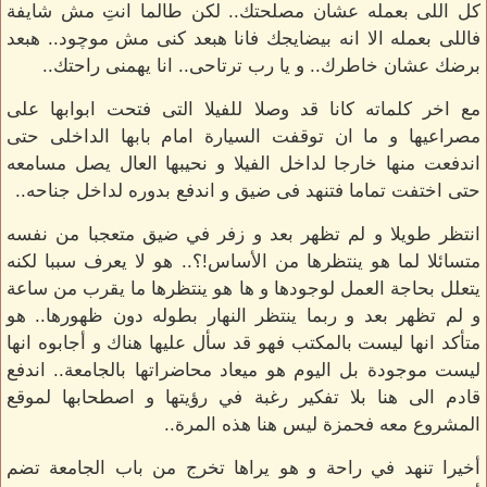
كل اللى بعمله عشان مصلحتك.. لكن طالما انتِ مش شايفة
فاللى بعمله الا انه بيضايجك فانا هبعد كنى مش موچود.. هبعد
برضك عشان خاطرك.. و يا رب ترتاحى.. انا يهمنى راحتك..
مع اخر كلماته كانا قد وصلا للفيلا التى فتحت ابوابها على
مصراعيها و ما ان توقفت السيارة امام بابها الداخلى حتى
اندفعت منها خارجا لداخل الفيلا و نحيبها العال يصل مسامعه
حتى اختفت تماما فتنهد فى ضيق و اندفع بدوره لداخل جناحه..
انتظر طويلا و لم تظهر بعد و زفر في ضيق متعجبا من نفسه
متسائلا لما هو ينتظرها من الأساس!؟.. هو لا يعرف سببا لكنه
يتعلل بحاجة العمل لوجودها و ها هو ينتظرها ما يقرب من ساعة
و لم تظهر بعد و ربما ينتظر النهار بطوله دون ظهورها.. هو
متأكد انها ليست بالمكتب فهو قد سأل عليها هناك و أجابوه انها
ليست موجودة بل اليوم هو ميعاد محاضراتها بالجامعة.. اندفع
قادم الى هنا بلا تفكير رغبة في رؤيتها و اصطحابها لموقع
المشروع معه فحمزة ليس هنا هذه المرة..
أخيرا تنهد في راحة و هو يراها تخرج من باب الجامعة تضم