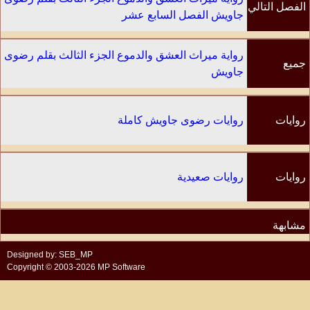
الفصل التالي
جاويش الفصل السابع عشر
رواية ميراث العشق والدموع الجزء الثالث بقلم رضوى
جميع
جاويش
الفصول
روايات
روايات رضوى جاويش كاملة
الكاتب
روايات
روايات صعيدية
مشابهة
Designed by: SEB_MP
Copyright © 2003-2026 MP Software