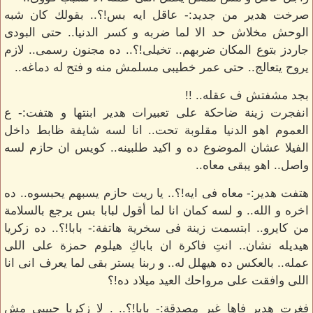
صرخت هدير من جديد:- عاقل ايه بس!؟.. بقولك كان شبه
الوحش مخلاش حد الا لما ضربه و كسر الدنيا.. حتى البودى
جاردز بتوع المكان ضربهم.. تخيلى!؟.. ده مجنون رسمى.. لازم
يروح يتعالج.. حتى عمر خطيبى مسلمش منه و فتح له دماغه..
بجد مشفتش ف عقله.. !!
انفجرت زينة ضاحكة على تعبيرات هدير ابنتها و هتفت:- ع
العموم اهو الدنيا مقلوبة تحت.. انا لسه شايفة ظابط داخل
الفيلا عشان الموضوع ده و اكيد طلبينه.. كويس ان حازم لسه
واصل.. اهو يبقى معاه..
هتفت هدير:- معاه فى ايه!؟.. يا ريت حازم يسبهم يحبسوه.. ده
اخره و الله.. و لسه كمان انا لما أقول لبابا بس يرجع بالسلامة
من كايرو.. ابتسمت زينة فى سخرية هاتفة:- بابا!؟.. ده زكريا
هيديله نشان.. انتِ فاكرة ان باباكِ هيلوم حمزة على اللى
عمله.. بالعكس ده هيهلل له.. و ربنا يستر بقى لما يعرف انى انا
اللى وافقت على مرواحك العيد ميلاد ده!؟
فغرت هدير فاها غير مصدقة:- بابا!؟.. . لا زكريا حبيبى مش