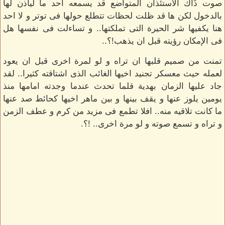
صوت ذَاك الاستئذان المتواضع قد يسمعه احد ما ليأذن لها
بالدخول لكن ها قد ظلت لحظات تتطلع حولها فى توتر و لا احد
هنا يكفيها شر الحيرة التى تملكتها.. و تساءلت فى نفسها هل
فى الإمكان رؤيته قبل ان يذهب!؟..
تمنت من صميم قلبها ان تراه و لو لمرة اخرى قبل ان يعود
لعمله حيث معسكر تجنيد اخيها الغائب الذى اشتاقته كثيرا.. لقد
جاد عليها الزمان بهدية قلما تحدث عندما وجدته امامها منذ
يومين يلوز عنها و يقف بينها و بين ماهر اخيها كحائط صد عنها
ما كانت تلاقيه منه.. افلا تطمع فى مزيد من كرم و عطف الزمن
و تراه و تسمع صوته و لو مرة اخرى.. !؟.