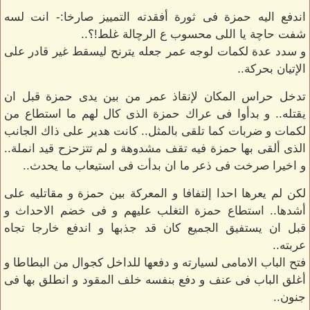
اندفع اليه حمزة فى ثورة أفقدته التمييز صارخا:- انت لسه
شفت حاچة يا اللى محسوب ع الرچالة غلط!؟..
و سدد عدة لكمات لوجه عمر جعله يترنح ليسقط غير قادر على
الإتيان بحركة..
تدخل حراس المكان لإنقاذ عمر من بين يدى حمزة قبل ان
يقتله.. و بدأوا فى عراك حمزة الذى كال لهم ما استطاع من
لكمات و ضربات كما تلقى بالمثل.. كانت هدير على ذاك الجانب
الذى ألقى بها حمزة فيه تقف مشدوهة و لم تتزحزح قيد انملة..
و اخيرا صرخت فى ذعر ما ان بدأت فى استيعاب ما يحدث..
لكن لم يعرها احدا إلتفافا و المعركة بين حمزة و مقاتليه على
أشدها.. استطاع حمزة التغلب عليهم و فى خضم الاحداث و
قبل ان يستفيق الجميع كان قد جذبها و اندفع خارجا تجاه
عربته..
فتح الباب الامامى لسيارته و دفعها للداخل كجوال من البطاطا و
أغلق الباب فى عنف و دفع بنفسه خلف المقود و انطلق بها فى
جنون..