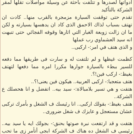
أدواتها لصدرها و تتلفت باحثة عن وسيلة مواصلات تقلها لمقر
الشركة بالتأكيد
تقدم حتى توقفت السيارة مزمجرة بالقرب منها.. كادت ان
تهتف بسباب لذاك الاحمق الذى كاد ان يدهسها بسيارته و لكن
ما ان زالت زوبعة الغبار التي اثارها وقوفه الفجائي حتى تنبهت
انه سيد العشماوي رب عملها
و الذى هتف في امر:- اركبى..
كظمت غيظها و لم تلتفت له و سارت فى طريقها مما دفعه
للسير ببطء بالسيارة جوارها مكررا امره مما دفعها لتهتف
بغيظ:- اركب فين!؟.
هتف متعجبا:- اركبى العربية.. هيكون فين يعنى!؟..
هتفت و هي تسير بلامبالاة:- سيد بيه.. اتفضل و انا هحصلك ع
الشركة..
هتف بغيظ:- بقولك اركبى.. انا رئيسك ف الشغل و بأمرك تركبى
عشان مستعجل و عايزك ف شغل ضرورى..
هتفت و قد ارتفعت نبرة صوتها بحنق:- بجولك ايه يا سيد بيه..
رئيسى ف الشغل ده هناك ف الشركة ابجى أتأمر زى ما تحب