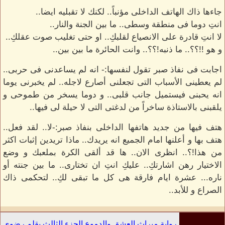
جاءها ذاك الهاتف الداخلى مؤنباً.. لكنك لا تقبليه ايضا..
انتِ دوما فى منطقة وسطى.. ما بين الجنة والنار..
لا انتِ قادرة على الانصياع لقلبكِ.. او حتى تغليب صوت عقلكِ..
و هو !!؟؟.. ما ذنبه!؟؟.. وانت الحائرة ما بين بين..
اجابت فى نفاذ صبر تقول لنفسها:- انه لم يساعدنى فى حربى..
لم يعطينى الأسباب التى تجعلنى أصارع لاجله.. لم يخبرنى يوما
انه يحبنى فيستميل جانب قلبى.. و دوما يسخر من طموحى و
يلقبنى بالاستاذة ساخراً من لدغتى التى لا حيلة لى فيها..
هتف فيها من جديد هاتفها الداخلى بنفاذ صبر:-لا.. لقد فعل..
هتف بها و أعلنها امام الجميع انه يريدك.. ماذا تريدين إثبات اكثر
من هذا!؟.. انظرى الان.. ها قد ألقى الكرة بملعبك و وضع
الاختيار رهن اشارتكِ.. عليكِ انتِ ان تختارى.. ما بين جنته أو
ناره... عشرة ايام فارقة هى كل ما تبقى لكِ.. لتحكمى ذاك
الصراع و للأبد..
رواية ميراث العشق والدموع الجزء الثالث بقلم رضوى