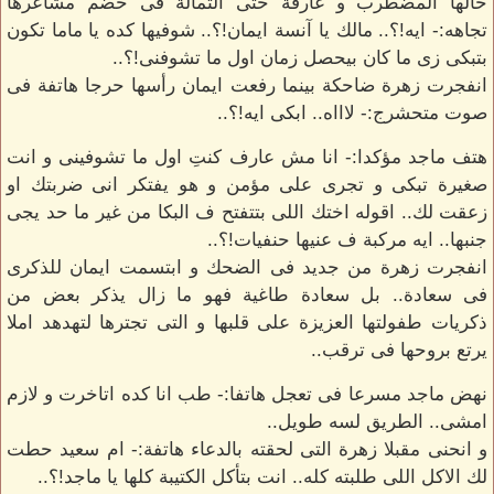
حالها المضطرب و غارقة حتى الثمالة فى خضم مشاعرها
تجاهه:- ايه!؟.. مالك يا آنسة ايمان!؟.. شوفيها كده يا ماما تكون
بتبكى زى ما كان بيحصل زمان اول ما تشوفنى!؟..
انفجرت زهرة ضاحكة بينما رفعت ايمان رأسها حرجا هاتفة فى
صوت متحشرج:- لاااه.. ابكى ايه!؟..
هتف ماجد مؤكدا:- انا مش عارف كنتِ اول ما تشوفينى و انت
صغيرة تبكى و تجرى على مؤمن و هو يفتكر انى ضربتك او
زعقت لك.. اقوله اختك اللى بتتفتح ف البكا من غير ما حد يجى
جنبها.. ايه مركبة ف عنيها حنفيات!؟..
انفجرت زهرة من جديد فى الضحك و ابتسمت ايمان للذكرى
فى سعادة.. بل سعادة طاغية فهو ما زال يذكر بعض من
ذكريات طفولتها العزيزة على قلبها و التى تجترها لتهدهد املا
يرتع بروحها فى ترقب..
نهض ماجد مسرعا فى تعجل هاتفا:- طب انا كده اتاخرت و لازم
امشى.. الطريق لسه طويل..
و انحنى مقبلا زهرة التى لحقته بالدعاء هاتفة:- ام سعيد حطت
لك الاكل اللى طلبته كله.. انت بتأكل الكتيبة كلها يا ماجد!؟..