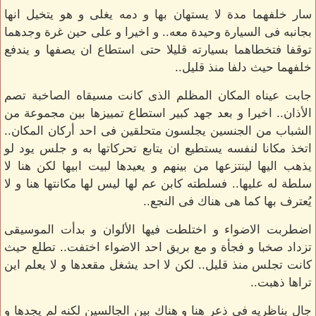
سار خلفهما مدة لا يستهان بها و دمه يغلى و هو يتخيل انها
بجانبه فى السيارة وحيدة معه.. و اخيرا و على حين غرة وجدهما
توقفا فتخطاهما بسيارته قليلا حتى استطاع ان يصفها و يندفع
خلفهما حيث دلفا منذ قليل..
جابت عيناه المكان المظلم الذى كانت مسيقاه الصاخبة تصم
الأذان.. اخيرا و بعد جهد كبير استطاع تمييزها بين مجموعة من
الشباب من الجنسين يجلسون متحلقين فى احد أركان المكان..
اتخذ مكانا لنفسه يستطيع ان يتابع تحركاتها به و جلس يود لو
يذهب اليها لينتزعها من بينهم و يعيدها لبيت ابيها لكن هنا لا
سلطة له عليها.. فسلطته كابن عم لها ليس لها مكانتها هنا و لا
يُعترف بها كما هى هناك فى النجع..
اضطربت الاضواء و اختلطت فيها الألوان و بدأت الموسيقى
تزداد صخبا و فجأة و مع بريق احد الاضواء اختفت.. تطلع حيث
كانت تجلس منذ قليل.. لكن لا احد يشغل مقعدها و لا يعلم اين
تراها ذهبت..
جال بناظريه فى ذعر هنا و هناك بين الجالسين لكنه لم يجدها و