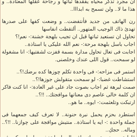
ان مجرد تذكر محياه يفقدها ثباتها و رجاحة عقلها المعتادة.. و
هذا ما لا.. ولن تسمح به ابدااا..
رن الهاتف من جديد فأنتفضت.. و وضعت كفها على صدرها
تهدئ ذاك الوجيب المتهور.. ألتقطت انفاسها
تحاول ان تستعيد ثباتها قبل ان تجيب بلهجة خشنة:- نعم!؟
اجاب باسل بلهجة مرحة:- نعم الله عليكى يا استاذة..
اجابت فى تعال تحاول مدارة بسمة قفزت لشفتيها:- انا مشغولة
لو سمحت.. قول اللى عندك وخلصنى.
استمر فى مزاحه:- فى واحدة تكلم چوزها كده برضك!؟..
استشاطت غضبا:- لو سمحت متقولش جوزها!؟..
صمت لبرهة ثم اجاب بصوت جاد على غير العادة:- انا كنت فاكر
ان كلمة خالى عاصم دى معناتها موافجتك.. !!؟..
ارتبكت وتلعثمت:- ايوه.. ما هو..
استطرد بحزم يحمل نبرة حنونة.. لا تعرف كيف جمعهما فى
جملة واحدة :- ايه يا استاذة.. منتيش موافجة على چوازنا.. !!؟..
وماله.. حجكِ..