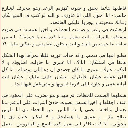
قاطعها هاتفا بحنق و صوته كهزيم الرعد وهو ينحرف لشارع
جانبى:- انا اجول اللى انا عاوزه.. و الله لو كنتِ ف النچع لكان
زمانك مدفونة و بيجروا عليكى الفاتحة..
ارتعشت فى رعب و صمتت للحظات و اخيرا همست فى صوت
مستكين النبرات:- انت بتعمل معايا كده ليه يا حمزة!؟.. ليه من
ساعة ما جيت من البلد و انت بتحاول تضايفنى و تعكنن عليا.. !؟
تطلع اليها فى تعجب و قد هدأت ثورته قليلا لمرأها بهذا الشكل
هاتفا فى استنكار:- انا!؟.. انا عمرى ما حاولت اضايجك و لا
اعكنن عليكِ.. عمرى ما كان جصدى ان دِه اللى يوصلك.. انا كل
اللى عملته عشان خاطرك.. عشان خايف عليكِ.. عشان انت
أمانة عمى و حازم اللى لازما اصونها و مفرطش فيها ابدا..
شملهما الصمت للحظات ثم تنهد و هو يضرب على المقود فى
عنف اجفلها و اخيرا همس بصوت هادئ النبرات على الرغم مما
يعتمل بداخله:- بصى يا بت الناس.. من اللحظة دى انا مليش
صالح بيكِ.. و عمرى ما هضايجك و لا اعكنن عليكِ زى ما
بتجولى.. انا كنت فاكر انى بعمل كِده الصح و المفروض.. بعمل