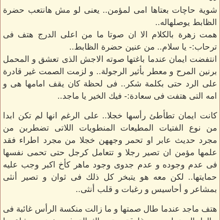
شوية حاچات بعتاها امى لمؤمن.. يعنى لو مش هانتعب حضرة
الظابط يوصلهاله..
همت زهرة بالكلام الا ان صوتا ما من اعلى الدرج هتف فى
ترحاب:- يا سلام.. من عنين حضرة الظابط..
انتفضت ايمان عندما باغتها صوته الاجش الذى تعشق و المحمل
برنين المرح و معطر بأثير الرجولة.. و لزمت الصمت غير قادرة
على الرد حتى بكلمة شكر.. فى لحظة كان يقف امامها هى و
امه التى هتفت فى سعادة:- فيك الخير يا ماجد..
كانت ايمان تطأطئ رأسها خجلا.. على الرغم انها لم تكن ابدا
من نوع الفتيات المطيعات المنطويات اللاتى تضطربن من
مجرد حديث عابر او تحمر وجههن خجلا من مجرد اطراء فقد
علمها مؤمن ان تصير رجلا و تتعامل كرجل حتى تحمى نفسها
فى عدم وجوده و عدم جدوى وجود ماهر كأخ اكبر وجب عليه
حمايتها.. لكن معه هو يتبخر كل ذلك فى ثوان و تصير أنثى
بمشاعر و أحاسيس و رغبات و قلب أنثى..
هتف ماجد عندما طال صمتها و ما زالت منكسة الرأس غائبة فى