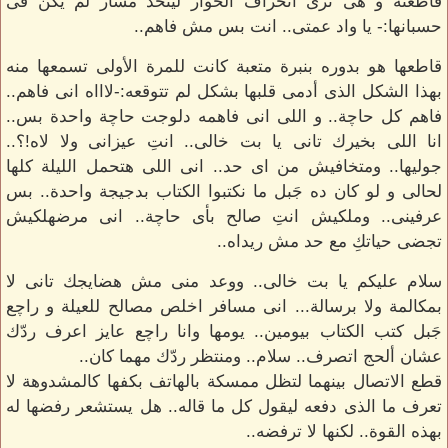
قاطعته و هى ترى انحراف الحوار ليتخذ مسار لم يكن فى
حسبانها:- يا واد عمتى.. انت بس مش فاهم..
قاطعها هو بدوره بنبرة متعبة كانت للمرة الأولى تسمعها منه
بهذا الشكل الذى أدمى قلبها بشكل لم تتوقعه:-لاااه انى فاهم..
فاهم كل حاچة.. و اللى انى فاهمه دلوجت حاچة واحدة بس..
انا اللى بخيرك تانى يا بت خالى.. انتِ عيزانى ولا لاه!؟..
جوليها.. ومتخافيش من اى حد.. انى اللى هتحمل الليلة كلها
لحالى و لو كان ده جَبل ما نكتبوا الكتاب بدجيجة واحدة.. بس
عرفينى.. وملكيش انتِ صالح بأى حاچة.. انى مرضهلكيش
تجضى حياتكِ مع حد مش ريداه..
سلام عليكم يا بت خالى.. ووعد منى مش هضايجك تانى لا
بمكالمة ولا برسالة... انى مسافر اخلص مصالح للعيلة و راچع
جَبل كتب الكتاب بيومين.. يومها وانا راچع عايز اعرف ردّك
عشان ألحج اتصرف.. سلام.. ومنتظر ردّك مهما كان..
قطع الاتصال بينهما لتظل ممسكة بالهاتف بكفها كالمشدوهة لا
تعرف ما الذى دفعه ليقول كل ما قاله.. هل يستشعر رفضها له
بهذه القوة.. لكنها لا ترفضه..