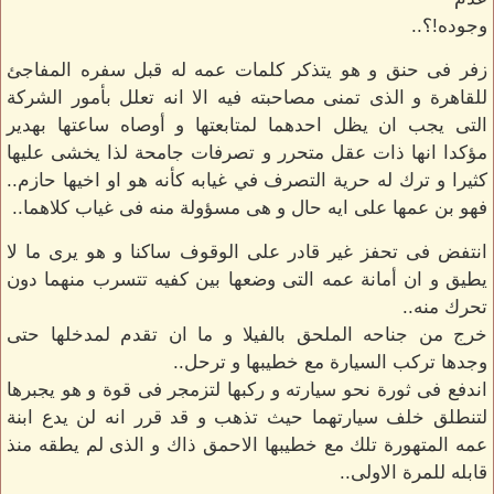
وجوده!؟..
زفر فى حنق و هو يتذكر كلمات عمه له قبل سفره المفاجئ
للقاهرة و الذى تمنى مصاحبته فيه الا انه تعلل بأمور الشركة
التى يجب ان يظل احدهما لمتابعتها و أوصاه ساعتها بهدير
مؤكدا انها ذات عقل متحرر و تصرفات جامحة لذا يخشى عليها
كثيرا و ترك له حرية التصرف في غيابه كأنه هو او اخيها حازم..
فهو بن عمها على ايه حال و هى مسؤولة منه فى غياب كلاهما..
انتفض فى تحفز غير قادر على الوقوف ساكنا و هو يرى ما لا
يطيق و ان أمانة عمه التى وضعها بين كفيه تتسرب منهما دون
تحرك منه..
خرج من جناحه الملحق بالفيلا و ما ان تقدم لمدخلها حتى
وجدها تركب السيارة مع خطيبها و ترحل..
اندفع فى ثورة نحو سيارته و ركبها لتزمجر فى قوة و هو يجبرها
لتنطلق خلف سيارتهما حيث تذهب و قد قرر انه لن يدع ابنة
عمه المتهورة تلك مع خطيبها الاحمق ذاك و الذى لم يطقه منذ
قابله للمرة الاولى..