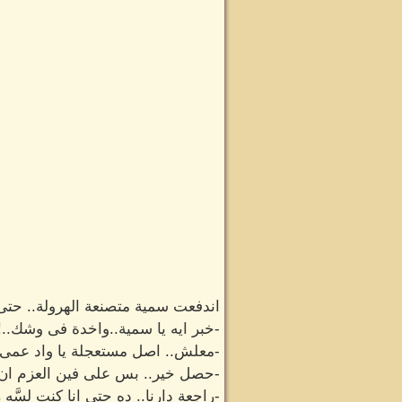
اندفعت سمية متصنعة الهرولة.. حتى
-خبر ايه يا سمية..واخدة فى وشك..!!
-معلش.. اصل مستعجلة يا واد عمى.
-حصل خير.. بس على فين العزم ان شا
-راجعة دارنا.. ده حتى انا كنت لِسَّه