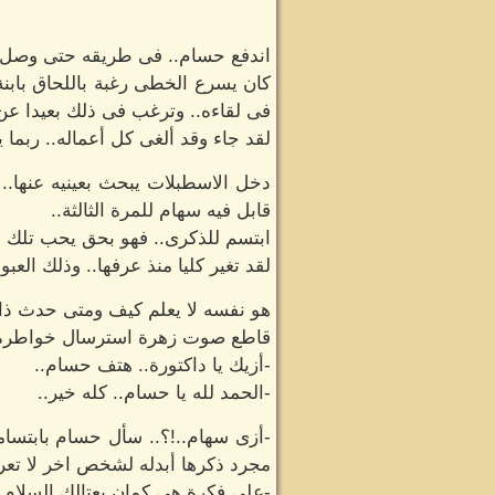
اندفع حسام.. فى طريقه حتى وصل ل
كان يسرع الخطى رغبة باللحاق بابنة 
فى لقاءه.. وترغب فى ذلك بعيدا عن د
لقد جاء وقد ألغى كل أعماله.. ربما
دخل الاسطبلات يبحث بعينيه عنها.. 
قابل فيه سهام للمرة الثالثة..
ابتسم للذكرى.. فهو بحق يحب تلك الغ
لقد تغير كليا منذ عرفها.. وذلك العب
هو نفسه لا يعلم كيف ومتى حدث ذاك
قاطع صوت زهرة استرسال خواطره و
-أزيك يا داكتورة.. هتف حسام..
-الحمد لله يا حسام.. كله خير..
-أزى سهام..!؟.. سأل حسام بابتسام
مجرد ذكرها أبدله لشخص اخر لا تعرف
-على فكرة هى كمان بعتالك السلام.