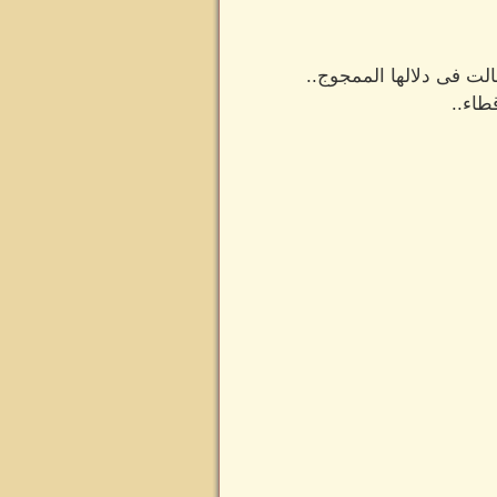
قالت فى دلالها الممجوج..
طاء..