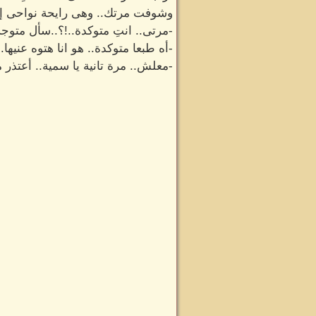
وشوفت مرتك.. وهى رايحة نواحى إسط
-مرتى.. انتِ متوكدة..!؟..سأل متوجسا
-أه طبعا متوكدة.. هو انا هتوه عنيها
-معلش.. مرة تانية يا سمية.. أعتذر م