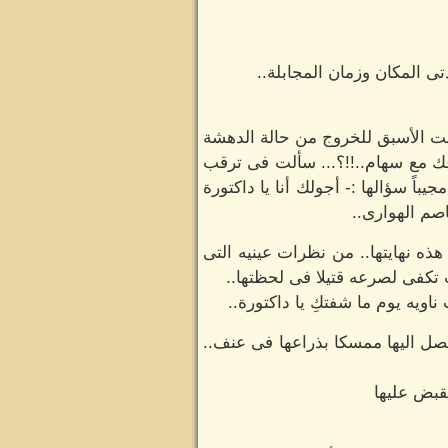
دتى المكان وزمان المجابلة..
انت الأسبق للخروج من حالة الدهشة
عك مع سهام..!!؟... سألت فى ترقب
باً سؤالها :- أجولك أنا يا داكتورة
صم الهوارى..
ذه نهايتها.. من نظرات عينيه التى
 تكفى لصرعه قتيلا فى لحظتها..
اويه يوم ما شفتكِ يا داكتورة..
 يصل اليها ممسكا بذراعها فى عنف..
قبض عليها