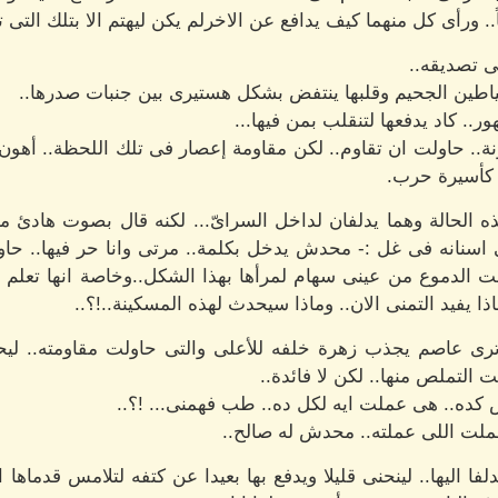
ً.. ورأى كل منهما كيف يدافع عن الاخرلم يكن ليهتم الا بتلك التى ت
ى تصديقه..
اطين الجحيم وقلبها ينتفض بشكل هستيرى بين جنبات صدرها..
ور.. كاد يدفعها لتنقلب بمن فيها...
نة.. حاولت ان تقاوم.. لكن مقاومة إعصار فى تلك اللحظة.. أهون
. كأسيرة حرب.
ه الحالة وهما يدلفان لداخل السراىّ... لكنه قال بصوت هادئ
سنانه فى غل :- محدش يدخل بكلمة.. مرتى وانا حر فيها.. حا
فعت الدموع من عينى سهام لمرأها بهذا الشكل..وخاصة انها تعلم 
ا يفيد التمنى الان.. وماذا سيحدث لهذه المسكينة..!؟..
ى عاصم يجذب زهرة خلفه للأعلى والتى حاولت مقاومته.. لي
ت التملص منها.. لكن لا فائدة..
 كده.. هى عملت ايه لكل ده.. طب فهمنى... !؟..
ملت اللى عملته.. محدش له صالح..
ا اليها.. لينحنى قليلا ويدفع بها بعيدا عن كتفه لتلامس قدماها 