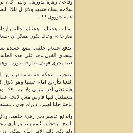
وفاجئ زهرة بدورها.. والتى كان ير
سلاحه ببطء شديد ولاتزال تلك النظرا
عليه جوووى !!!..
وماله.. هجتلك.. هجتلك بداله..واز
صارخا :- أوعاك تكون مفكر ان حسابك 
اندفع حسام خلفه.. يضع جسده يسد ب
ليتحدى الغول وهو على هذه الحالة 
فيما يجرى فهتف صارخا بدوره.. وهو 
انفجرت ضحكة خشنة ساخرة من اعم
الدنيا تتأرجح امام عينيها وهو لايزل 
هاتمنعنى آدب مرتى ولا ايه.. !!؟.. و
متعملش فيها فارس مش لايجة عليك 
ماحنا جلنا اصبر.. دورك چاى.. مستع
واندفع عاصم يجر زهرة خلفه.. ودفع
الريح.. وفجأة.. يُسمع طلق نارى مج
ولم يكن ذلك الامر الذى يمكن ان ي