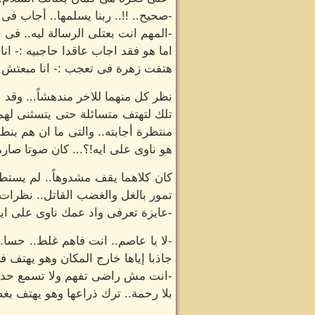
-صحيح.. !!.. ربنا يسلمها.. أجاب فى 
-المهم انت بعتلى الرسالة ليه.. فى 
اما هو فقد اجاب عاقدا حاجبيه :- انا
هتفت زهرة فى تعجب :- انا مبعتش 
نظر كل منهما للاخر مندهشاً... وقد
تلك لتهتف متسائلة حتى يتسثنى لهم
منتظرة أجابته.. والتى ما ان هم بنطق
هو ناوى على ايه!؟... كان صوتا صار
كان كلاهما يقف مشدوهاً.. لم يستطع
تمور بالغل والغضب القاتل.. نظرات 
-عايزة تعرفى واد عمك ناوى على ايه.
-لا يا عاصم.. انت فاهم غلط.. حسا..
جاذبا إياها خارج المكان وهو يهتف ف
-انت مش راضى تفهم ولا تسمع حد ل
بلا رحمة.. ترك ذراعها وهو يهتف بغ