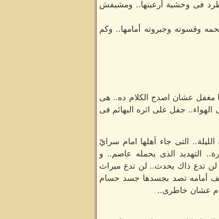
طرد فى وحشية أرعبتها.. ومشيفش
مه وقسوته وجبروته أمامها.. وكم
نا مغفل عشان اصدج الكلام ده.. هى
 الهواء.. جفل على اثره البهائم فى
ة.. التى جاء اَهلها امام سرايّ
.. التهديد الذى يحمله عاصم.. و
 لن تدع ذاك يحدث.. لن تدع ميراث
..لتقف أمامه تصد بجسدها جسد حسام
ة دم عشان خاطرى..