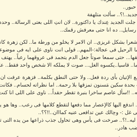
حبور..
جديد..!؟.. سألت متلهفة
 جلت الجديد عِندك يا داكتورة.. لان انتِ اللى بعتى الرسالة.. وحد
رسايل.. ده انا حتى معرفش رقمك..
 شعرا بشكل غريزى.. ان الامر لا يخلو من ورطة ما.. لكن زهرة ك
ا الرحيل فى عجالة:-المهم.. قولى انت ناوى على ايه فى موضو
ها... حتى سمعا صوتاً جعل الدم يتجمد فى عروقهما رعباً.. يهتف مجي
ما.. قاسيا..يكسوه الغل... صوت لا يملكه الا شخص واحد فقط.. عا
 الإتيان بأى ردة فعل.. ولا حتى النطق بكلمة.. فزهرة عرفت ان ه
بحدة سكين مَسنون تمزقها بلا رحمة.. اما نظراته لحسام.. فكانت
. !!سأل عاصم ساخرا بنبرة تقطر حقداً... ناوى على اللى انا كنت ن
 اندفع اليها كالإعصار مما دفعها لتقطع كلامها فى رعب.. وها هو
ى غل :- وچالك عين تدافعى عنيه كمااان..!!؟؟..
يه..!؟.. صرخت فى يأس وهى تحاول جذب ذراعها من يده التى ت
ضب هادر..