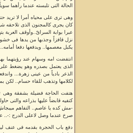
الحالة التى تلبسته عندما رأهما سويا
وهى ترى على محياه أمرا لا تريد حت
كان يجرى كالمجنون الذى تلاحقه شي
عبرا بوابة السراىّ..وأوقف العربة بته
نزل قافزاً وجذبها من يدها فى خشو
يكبل معصمها.. ويدفعها دفعا أمامه.
انتفضت امه وسهام عند رؤيتهما بهذ
الذى يعتمل بصدره وهو يضغط على ا
الذعر بادياً من عينى زهرة... واند
لكلامها وتذهب للقاء حسام.. لكن بماذ
هتفت الحاجة فضيلة بشفقة وهى تر
كتفيه قابضاً عليها بذراعه والتى حاول
-مش كده يا عاصم.. التفاهم ميبجاش
صرخ عندما وصل لاعلى الدرج :-.. ع
دفع باب الحجرة بقدمه فى عنف ليدلف