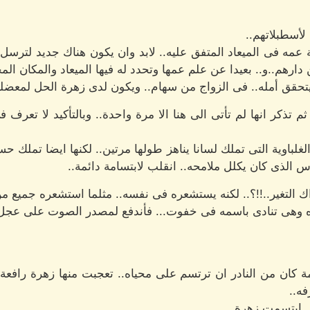
أسطبلاتهم..
عمه فى الميعاد المتفق عليه.. لابد وان يكون هناك جديد لترسل له
ارهم..و.. بعيدا عن علم عمها وتحدد له فيها الميعاد والمكان ال
 يتحقق أمله.. فى الزواج من سهام.. ويكون لدى زهرة الحل لمعضلة
ثم تذكر انها لم تأتى الى هنا الا مرة واحدة.. وبالتأكيد لا تعر
لباوية التى تملك لسانا يناهز طولها مرتين.. لكنها ايضا تملك حسا
وس الذى كان يكلل ملامحه.. انقلب لابتسامة دائمة..
 التغير..!!؟.. لكنه يستشعره فى نفسه.. مثلما استشعره جميع من
هى تنادى باسمه فى خفوت... فأندفع لمصدر الصوت على عجل.
ة كان من النادر ان ترتسم على محياه.. تعجبت منها زهرة رافعة 
ه..
. ابتسمت زهرة..