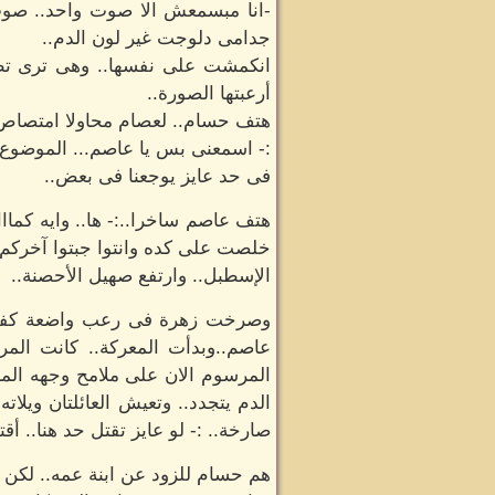
-انا مبسمعش الا صوت واحد.. صوت
جدامى دلوجت غير لون الدم..
انكمشت على نفسها.. وهى ترى تطور
أرعبتها الصورة..
هتف حسام.. لعصام محاولا امتصاص 
:- اسمعنى بس يا عاصم... الموضوع 
فى حد عايز يوجعنا فى بعض..
هتف عاصم ساخرا..:- ها.. وايه كماا
خلصت على كده وانتوا جبتوا آخركم مع
الإسطبل.. وارتفع صهيل الأحصنة..
وصرخت زهرة فى رعب واضعة كفيها ت
عاصم..وبدأت المعركة.. كانت المر
المرسوم الان على ملامح وجهه المر
الدم يتجدد.. وتعيش العائلتان ويلا
صارخة.. :- لو عايز تقتل حد هنا.. أ
هم حسام للزود عن ابنة عمه.. لكن 