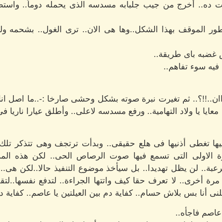
 ده.. أخرج من جيب جلبابه مسدسه الذى يحمله دوماً.. واست
 الموقف بهذا الشكل..وها هى الان.. ترى الغول.. بشحمه ولح
غضبه باى طريقة..
فيه سوء تفاهم..
اان..!!؟.. ثم تغيرت نبرة صوته بشكل وحشى صارخا :-..ما اصل ا
ايا يا ولاد التهامية.. ورفع مسدسه لاعلى.. وأطلق عيارا ناريا فى
غطى أذنيها فى هلع حقيقى.. وبدأت ترتجف وهى تتذكر تلك الليل
ة الاولى التى تسمع فيها صوت الرصاص الحى.. لكن هذه المرة
عبة.. لن يظل تهديدا.. بل سيأخذ موضوع التنفيذ حالا..لكن هى..
ته مرة أخرى.. لا تعرف حقا كيف واتتها الجراءة.. لتدفع نفسها
قتلنى أنا بس بلاش حسام.. كفاية دم بين العيلتين يا عاصم.. كفاي
عاصم فاجأه..