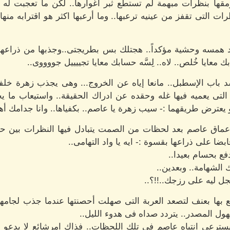
مقها بنظرات مبهمة لم تستطع ثبر أغوارها.. لكن ما تعجبت له
ت التى تقفز من عينيه ترعبها.. وما أرعبها اكثر هو اقترابه منها
داد همسه وحشية مؤكداً.. هجتلك بس بطريجتى..وجذبها من ذراعه
معايا خُلص.. لاه.. لِسَّه حسابك معايا تجييييل جووووى..
اب الإسطبل.. مانعا إياه عن الخروج... وهى يجذب زهرة خلفه 
التى يعميه فيها غله وحقده عن ادراك الحقيقة.. واستيعاب ما ي
يعترض طريقهما :- سيب زهرة يا عاصم.. بكفياها.. وانا جدامك أها
اق عاصم بعد لحظات من الصمت يتبادل فيها النظرات بين حسا
قابضا على ذراعها بقسوة :- ايه يا واد التهامى..
دفع بحسام بعيدا..
الشهامة.. وبعدين..
جل ليه على رزجك..!!؟..
 بها بعنف لتصعد العربة التى صهلت أحصنتها عندما جذب لجامهم
هول المصدر.. يتردد صداه فى هدوء الليل..
سترعى انتباه عاصم فى تلك اللحظات.. فذاك امرشائع لا يدعو ل