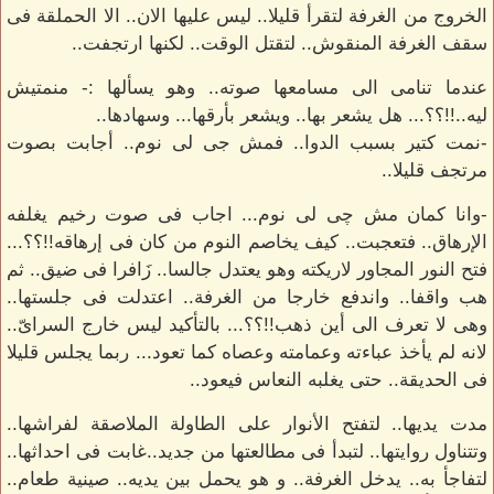
الخروج من الغرفة لتقرأ قليلا.. ليس عليها الان.. الا الحملقة فى
سقف الغرفة المنقوش.. لتقتل الوقت.. لكنها ارتجفت..
عندما تنامى الى مسامعها صوته.. وهو يسألها :- منمتيش
ليه..!!؟؟... هل يشعر بها.. ويشعر بأرقها... وسهادها..
-نمت كتير بسبب الدوا.. فمش جى لى نوم.. أجابت بصوت
مرتجف قليلا..
-وانا كمان مش چى لى نوم... اجاب فى صوت رخيم يغلفه
الإرهاق.. فتعجبت.. كيف يخاصم النوم من كان فى إرهاقه!!؟؟...
فتح النور المجاور لاريكته وهو يعتدل جالسا.. زَافرا فى ضيق.. ثم
هب واقفا.. واندفع خارجا من الغرفة.. اعتدلت فى جلستها..
وهى لا تعرف الى أين ذهب!!؟؟... بالتأكيد ليس خارج السراىّ..
لانه لم يأخذ عباءته وعمامته وعصاه كما تعود... ربما يجلس قليلا
فى الحديقة.. حتى يغلبه النعاس فيعود..
مدت يديها.. لتفتح الأنوار على الطاولة الملاصقة لفراشها..
وتتناول روايتها.. لتبدأ فى مطالعتها من جديد..غابت فى احداثها..
لتفاجأ به.. يدخل الغرفة.. و هو يحمل بين يديه.. صينية طعام..