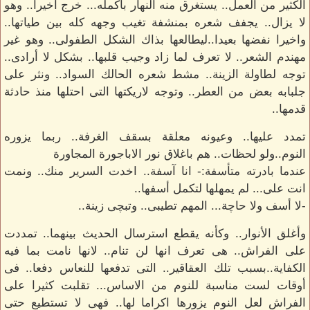
الكثير من العمل.. يستغرق منه النهار باكمله... خرج اخيرا.. وهو
لا يزال.. يجفف شعره بمنشفة تغيب وجهه كله بين طياتها..
واخيرا نفضها بعيدا..ليطالعها بذاك الشكل الطفولى.. وهو غير
مهندم الشعر.. لا تعرف لما زاد وجيب قلبها.. بشكل لا أرادى..
توجه لطاولة الزينة.. مشط شعره الحالك السواد.. ونثر على
جلبابه بعض من العطر.. وتوجه لاريكتها التى احتلها منذ حادثة
قدمها..
تمدد عليها.. وعيونه معلقة بسقف الغرفة.. ربما يزوره
النوم..ولو لحظات.. هم باغلاق نور الاباجورة المجاورة
عندما بادرته متأسفة:- انا آسفة.. اخدت السرير منك.. ونمت
انت على... لم يمهلها لتكمل أسفها..
-لا أسف ولا حاچة... المهم تطيبى.. وتبچى زينة..
وأغلق الأنوار.. وكأنه يقطع استرسال الحديث بينهما.. تمددت
على الفراش.. هى تعرف انها لن تنام.. لانها نامت بما فيه
الكفاية..بسبب تلك العقاقير.. التى تدفعها للنعاس دفعا.. فى
أوقات لست مناسبة للنوم من الاساس... تقلبت كثيرا على
الفراش لعل النوم يزورها اكراما لها.. فهى لا تستطيع حتى