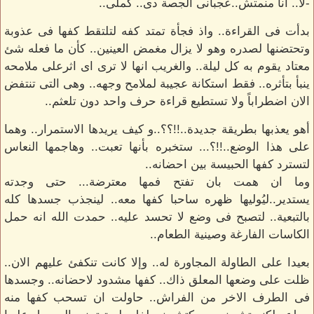
-لا.. انا منمتش..عجبانى الجصة دى.. كملى..
بدأت فى القراءة.. واذ فجأة تمتد كفه لتلتقط كفها فى عذوبة
وتحتضنها لصدره وهو لا يزال مغمض العينين.. كأن ما فعله شئ
معتاد يقوم به كل ليلة.. والغريب انها لا ترى اى اثرعلى ملامحه
ينبأ بتأثره.. فقط استكانة عجيبة لملامح وجهه.. وهى التى تنتفض
الان اضطراباً ولا تستطيع قراءة حرف واحد دون تلعثم..
أهو يعذبها بطريقة جديدة..!!؟؟..و كيف يريدها الاستمرار.. وهما
على هذا الوضع..!!؟... ستخبره بأنها تعبت.. وهاجمها النعاس
لتسترد كفها الحبيسة بين احضانه..
وما ان همت بان تفتح فمها معترضة... حتى وجدته
يستدير..ليُوليها ظهره ساحبا كفها معه.. لينجذب جسدها كله
بالتبعية.. لتصبح فى وضع لا تحسد عليه.. حمدت الله انه حمل
الكاسات الفارغة وصينية الطعام..
بعيدا على الطاولة المجاورة له.. وإلا كانت تنكفئ عليهم الان..
ظلت على وضعها المعلق ذاك.. كفها مشدود لاحضانه.. وجسدها
فى الطرف الاخر من الفراش.. حاولت ان تسحب كفها منه