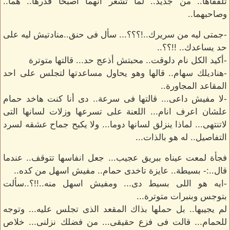
تلقفاها.. من جديد.. لما تشعر أنهما أصبحا قدرها.. هما..
وصاحبهما..
-جمتى ليه من سريرك..!؟؟؟... سأل فى حنق..منادتيش ليه على
حد يساعدك.. !!؟؟..
-أكيد الكل نام دلوقت.. محبتش أذعج حد... قالتها متوترة
-هناديلك سهام.. قالها وهو يحاول مساعدتها لتجلس على احد
المقاعد المجاورة..
-لا مفيش داعى... قالتها فى سرعة.. دى أنا كنت هاخد حمام
علشان اعرف انام... اللعنة على تسرعها وزلات لسانها التى
لاتنتهى... لماذا ينزلق لسانها دوما... ولا يكبح جماح عشقه لسرد
التفاصيل.. له هو بالذات...
فجأة لمعت عيناه ببريق عجيب... جعل انفاسها تتوقف.. عندما
قال..:- بسيطة.. عايزة تاخدى حمام.. مفيش اسهل من كده..
-ايه هو اللى بسيط دى... ومفيش اسهل منه..!!؟..سألت
بتوجس وبنبرات متوترة...
لم يجيبها.. بل حملها بذاك المقعد الذى تجلس عليه... وتوجه
للحمام... قالت فى فزع حقيقى... من فضلك نزلنى... خلاص