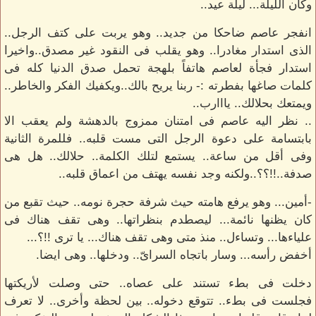
وكأن الليلة... ليلة عيد..
انفجر عاصم ضاحكا من جديد.. وهو يربت على كتف الرجل..
الذى استدار مغادرا.. وهو يقلب فى النقود غير مصدق..واخيرا
استدار فجأة لعاصم هاتفاً بلهجة تحمل صدق الدنيا كله فى
كلمات صاغها بفطرته :- ربنا يريح بالك..ويكفيك الفكر والخاطر..
ويمتعك بحلالك.. يااارب..
.. نظر اليه عاصم فى امتنان ممزوج بالدهشة ولم يعقب الا
بابتسامة على دعوة الرجل التى مست قلبه.. فللمرة الثانية
وفى أقل من ساعة.. يستمع لتلك الكلمة.. حلالك.. هل هى
صدفة..!!؟؟..ولكنه وجد نفسه يهتف من اعماق قلبه..
-أمين... وهو يرفع هامته حيث شرفة حجرة نومه.. حيث تقبع من
كان يظنها نائمة... ليصطدم بنظراتها.. وهى تقف هناك فى
علياءها... وتساءل.. منذ متى وهى تقف هناك... يا ترى !!؟...
أخفض رأسه... وسار باتجاه السراىّ.. ودخلها.. وهى ايضا.
دخلت فى بطء تستند على عصاه.. حتى وصلت لأريكتها
فجلست فى بطء.. تتوقع دخوله.. بين لحظة وأخرى.. لا تعرف