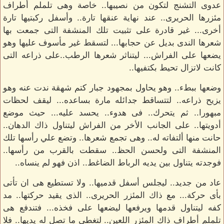
عدوى التشنج لتكون من نصيبها.. خاصة وهى تلملم أطراف
مئزرها الحريرى.. عند نهاية عنقها تارة.. وأسفل ركبتيها تارة
أخرى... غير قادرة على تثبيت تلك المنشفة التى جمعت بها
شعرها الندى بديل عن حجابها... لتسقط غير مأسوف عليها وهو
يضعها على الفراش... ليتناثر شعرها الرطب..على ذراعه التى
كانت لاتزال تحيط بكتفيها..
وضعها ببطء.. وهو يحاول بمجهود جبار كتم شهقة ندت عنه وهو
يزيح ذراعه.. لتتساقط جدائله مارة بساعده... ليقف لحظات
مبهورا.. ثم يتحرك.. فى هدوء.. يحسد عليه... حيث موضع
أدويتها.. على الجانب الأخر من الفراش ليتناول ذاك الدهان..
حانت منها ألتفاته له.. وهى تجمع شعرها.. وتضع علي رأسها تلك
المنشفة التى ولحسن الحظ.. سقطت بالقرب من رأسها..
فوجدته يتناول بين يديه الرباط الضاغط.. اذن فهو لم ينساه..
عاد من جديد.. ليجلس أسفل قدميها.. ولا تستطيع هى ان تأتى
بأى حركة... مع ذاك المئزر الحريرى.. الذى يقيد حركتها.. مد
كفه ليتناول قدمها ويرفعها ليضعها على فخذه... فتندفع هى
تلملم أطراف ذاك المئزر اللعين.. لتغطى ما تصل له يديها.. فلا