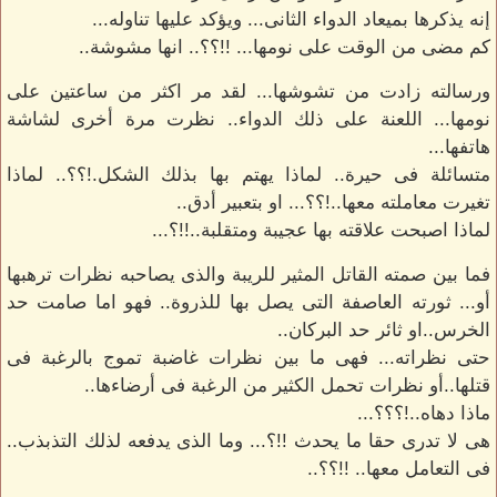
إنه يذكرها بميعاد الدواء الثانى... ويؤكد عليها تناوله...
كم مضى من الوقت على نومها... !!؟؟.. انها مشوشة..
ورسالته زادت من تشوشها... لقد مر اكثر من ساعتين على
نومها... اللعنة على ذلك الدواء.. نظرت مرة أخرى لشاشة
هاتفها...
متسائلة فى حيرة.. لماذا يهتم بها بذلك الشكل.!؟؟.. لماذا
تغيرت معاملته معها..!؟؟... او بتعبير أدق..
لماذا اصبحت علاقته بها عجيبة ومتقلبة..!!؟...
فما بين صمته القاتل المثير للريبة والذى يصاحبه نظرات ترهبها
أو... ثورته العاصفة التى يصل بها للذروة.. فهو اما صامت حد
الخرس..او ثائر حد البركان..
حتى نظراته... فهى ما بين نظرات غاضبة تموج بالرغبة فى
قتلها..أو نظرات تحمل الكثير من الرغبة فى أرضاءها..
ماذا دهاه..!؟؟؟...
هى لا تدرى حقا ما يحدث !!؟... وما الذى يدفعه لذلك التذبذب..
فى التعامل معها.. !!؟؟..