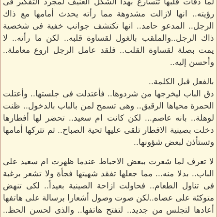
لما دقات قلبها تتسارع بهذا الشكل العنيف لمجرد التفكير فى
رؤيته.. انها لازالت مشدوهة مما رأته يحدث أمامها مع ذاك
الرجل.. المدعو حامد.. انها تكتشف جوانب خفية فى شخصية
ذاك الرجل..والملقب بالغول لقساوة قلبه.. لكن ما رأته.. لا
يمت بصلة لقساوة القلب.. فلقد عامل الرجل اروع معاملة..
وأحسن إليه..
بالفعل قبل الكلمة..
دق الباب ليخرجها من شردوها.. فأعتدلت فى جلستها.. وأعتلت
الحمرة محياها الرقيق.. وهى تسمح لمن بالباب بالدخول.. ظنت
لوهلة.. بانه عاصم... لكن كانت ام سعيد.. تحضر لها أفطارها
دخلت بصينية الافطار تلقى عليها تحية الصباح.. ثم تتركها أمامها
وتستأذن لبعض شؤونها..
لا تعرف لما شعرت ببعض الاحباط عندما ظهرت ام سعيد على
الباب.. بدلا منه... مما جعلها تفقد شهيتها فجأة ولا تشعر برغبة
فى تناول الطعام.. فحاولت ازاحة الصينية بعيداً.. لكى تنهض
متوكئة على عصاه..لكن صوت وصول أشعارا برسالة على هاتفها
أعادها لتجلس من جديد.. لتفتح هاتفها.. والذى لحسن الحظ..