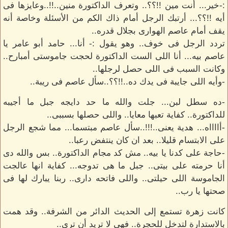
:-خير... أنت مين !!؟؟.. وتعرف الداكتورة منين..!!..وعايزها فى
أيه !!؟؟... أرتبك الرجل أمام ذاك الكم من الأسئلة وخاصة أنه
يقف أمام عاصم الهوارى بجلال قدره..
تردد الرجل فى خوف.. وهو يقول :- أنا... حامد أبو عامر يا
عاصم بيه... أنا اللى الست الداكتورة لحجت جاموستى أمبارح..
وكانت السبب فى اللى حصل لرجلها..
-وأيه اللى جايبة فى يدك ده..!!؟؟..سأل عاصم فى ريبة..
-ده سطل لبن... جلت والله ما حد دايجه جبل ما أجيبه
للداكتورة.. كفاية تعبها معايا.. واللى حصلها بسببى..
-أااااه... هدية يعنى..!!!..سأل عاصم مبتسما... مما شجع الرجل
على الابتسام قليلا.. بعد ان كان ينتفض رعبا..
-حاجة على كدنا يا بيه.. مش كد مجام الداكتورة.. بس والله دى
أنا حرمته على بيتى.. جبل ما هى تدوجه... كفاية انها عالجت
الجاموسة اللى حيلتى.. واللى فاتحه دارى.. ربنا يبارك لها فى
صحتها يا رب..
كانت زهرة تستمع إلى الحديث الدائر من الشرفة.. وقد همت
بالاستدارة لتدخل للحجرة.. فهى لا تريد أن ترى..