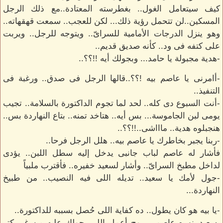
كيف سيتعامل الغول.. بغطرسته المعتادة..مع ذلك الرجل
المسكين..لن تتحمل رؤية ذلك... لكن للعجب.. سمعت قهقهاته..
وهو ينزل الدرجات الأمامية للسراىّ.. ويتوجه للرجل.. ويربت
على كتفه فى ود.. كأنه صديق قديم..
-هدية مجبولة يا حامد... وبجولك أيه !!؟؟..
-أامرنى يا عاصم بيه !؟؟..قالها الرجل فى صدق.. ورغبة فى
التنفيذ..
-أنت السبوع دى كله.. لحد لما تجوم الداكتورة بالسلامة.. تجيب
يومى لبن الجاموسة... بس أيه.. هتاخد تمنه.. بتاع النهاردة بس..
هنجبلوه هدية.. ماااشى..!!؟؟..
-ربنا يجبر بخاطرك يا عاصم بيه.. هلل الرجل فرحا..
فأشار له عاصم لباب جانبى يدخل إليه سطل اللبن.. يؤدى
لداخل مطبخ السراىّ.. وأشار لسعيد خفيره.. فأقترب ملبياً
-جول لأمك يا سعيد.. تديله اللى فيه النصيب.. من طبيخ
النهاردة...
-يا بيه هو كان يطول.. ده كفاية اللى حُصل بسببه للداكتورة..
-سعيد..نهره عاصم... روح أعمل اللى بجولك عليه من غير كتر