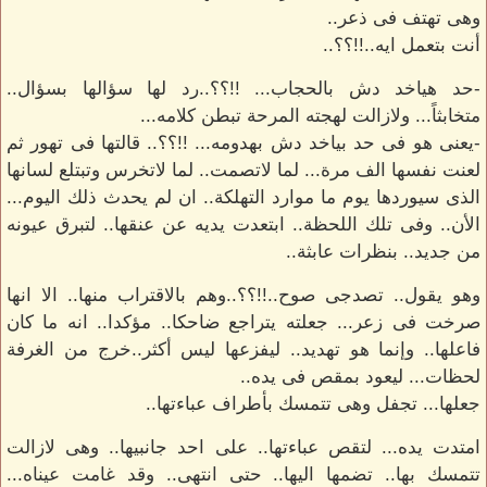
وهى تهتف فى ذعر..
أنت بتعمل ايه..!!؟؟..
-حد هياخد دش بالحجاب... !!؟؟..رد لها سؤالها بسؤال..
متخابثاً... ولازالت لهجته المرحة تبطن كلامه...
-يعنى هو فى حد بياخد دش بهدومه... !!؟؟.. قالتها فى تهور ثم
لعنت نفسها الف مرة... لما لاتصمت.. لما لاتخرس وتبتلع لسانها
الذى سيوردها يوم ما موارد التهلكة.. ان لم يحدث ذلك اليوم...
الأن.. وفى تلك اللحظة.. ابتعدت يديه عن عنقها.. لتبرق عيونه
من جديد.. بنظرات عابثة..
وهو يقول.. تصدجى صوح..!!؟؟..وهم بالاقتراب منها.. الا انها
صرخت فى زعر... جعلته يتراجع ضاحكا.. مؤكدا.. انه ما كان
فاعلها.. وإنما هو تهديد.. ليفزعها ليس أكثر..خرج من الغرفة
لحظات... ليعود بمقص فى يده..
جعلها... تجفل وهى تتمسك بأطراف عباءتها..
امتدت يده... لتقص عباءتها.. على احد جانبيها.. وهى لازالت
تتمسك بها.. تضمها اليها.. حتى انتهى.. وقد غامت عيناه...