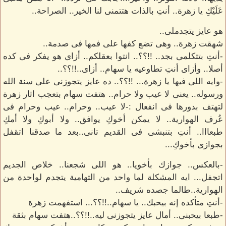
عَلَيْكِ يا زهرة.. أنتِ بالذات هتتمنى لنا الخير.. الصراحة..
هو عايز يتجدملى..
شهقت زهرة.. وهى تضع كفها على فمها فى صدمة..
-أنتِ بتتكلمى بجد.. !!؟؟.. انتوا بعقلكم.. أزاى هو يفكر فى كده
أصلا.. وأزاى أنتِ تطاوعيه يا سهام.. أزاى..!!؟؟..
-وايه اللى فيها يا زهرة... !!؟؟.. ده عايز يتجوزنى على سنة الله
ورسوله.. يعنى لا عيب ولا حرام.. هتفت سهام بتعجب اثار زهرة
لتهتف بدورها فى انفعال :-لا عيب.. وحرام.. عيب وحرام فى
عُرف الهوارية.. لا يمكن أخوكِ يوافق.. ولا أبوكِ ولا أمكِ
طبعااا.. أنتِ بتنبشى فى القديم تانى..بعد ما صدقنا اتقفل
بجوازى بأخوكِ...
-بالعكس.. جوازك بأخويا.. هو اللى شجعنا.. خلاص الجديم
اتجفل... ايه المشكلة لما واحد من التهامية يتجدم لواحدة من
الهوارية..طالما جصده شريف..
-أنتِ متأكده إنه بيحبك.. يا سهام..!!؟؟... استفهمت زهرة
-طبعا بيحبنى.. أمال عايز يتجوزنى ليه..!!؟؟..هتفت سهام بثقة