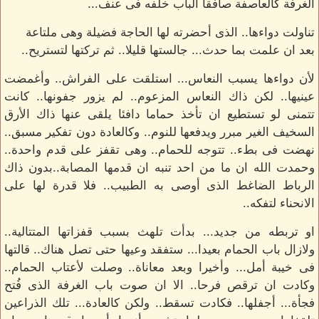
الغرفة كالعاصفة صافقا الباب خلفه فى عنف...
تناولت دواءها.. الذى أحضرته لها الحاجة فضيلة وهى ملتاعة
بعد ان علمت بما حدث... جالستها قليلا.. ثم تركتها لتستريح..
لأن دواءها يسبب النعاس... استلقت على الفراش.. وأغمضت
عينيها.. لكن ذاك النعاس المزعوم.. لم يزور جفونها.. كانت
تتمنى لو تستطيع ان تأخذ حماما دافئا يلقى عنها ذاك الأرق
السخيف الغير مبرر ويدفعها للنوم.. وكالعادة دون تفكير مسبق..
نهضت فى بطء.. تتوجه للحمام.. وهى تقفز على قدم واحدة..
وحمدت الله ان ما من احد تنبه ان قدمها المصابة..بدون ذاك
الرباط الضاغط الذى أوصى به الطبيب.. فلا قدرة لها على
الانحناء لتفكه..
او تربطه من جديد... بدأت تلهث بسبب قفزاتها المتتالية..
ولازال باب الحمام بعيدا... ستفقد وعيها حتى تصل هناك.. قالتها
فى خيبة أمل... وأخيرا وبعد معاناة.. وصلت لأعتاب الحمام..
وكادت ان ترقص فرحا.. الا ان صوت باب الغرفة الذى فُتح
فجأة... أجفلها.. فكادت تسقط.. ولكن كالعادة... تلك الذراعين