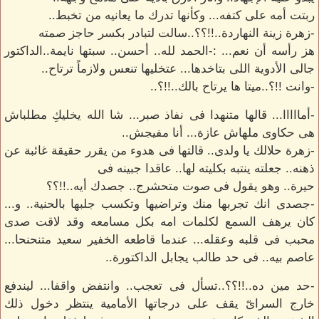
ربتت أمه على كتفه... وكأنها تدرك ما يعانيه من تخبط..
-زهرة زينة النهاردة..!!؟؟..سالت لتبادر بكسر حاجز صمته
هز رأسه أن نعم... :-الحمد لله.. أحسن.. سبتها نايمة..الداكتور
جالى الأدوية اللى بتاخدها... عتخليها تنعس ولازماً ترتاح..
-وانت !!؟..ميتا ها يرتاح بالك..!!؟..
-أمااااا... قالها متنهدا فى نفاذ صبر... شا الله يخليكِ مطلباش
هى حكاوى ملهاش عازة... أنا مفيجش..
-زهرة حلالك يا ولدى.. قالتها فى هدوء من يقرر حقيقة غائبة عن
ذهنه.. جعلته ينتبه بكليته لها.. عاقدا جبينه فى
حيرة.. وهو يقول فى صوت متحشرج.. جصدك أيه..!!؟؟
-جصدى انك تجربها منك وتراضيها وتكسب جلبها بالحنية.. و...
كان يرهف السمع لكلمات امه بكل مسامعه وقد لاقت صدى
محبب فى قلبه وعقله... عندما قاطعه الخفير سعيد متنحنحا...
عاصم بيه.. فى حد طالب يجابل الداكتورة..
-حد مين ده..!!؟؟..تسأل فى تعجب.. وانتفض واقفا... ليندفع
خارج السراىّ يقف على درجاتها الأمامية ينتظر دخول ذلك