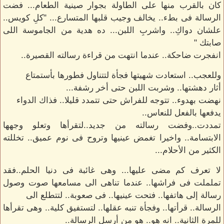
كان بالقرب منها على الطاولة بجوار صينية الطعام... فضت
الرسالة فى بطء.. يخالف وجيب قلبها المتسارع... "كلِ كويس..
علشان دواكِ.. واشربِ اللبن... ده هدية من الجاموسة اللى
صابتك "
انفجرت ضاحكة.. عندما انتهت من قراءة رسالته القصيرة..
وللعجب.. استعادت شهيتها فجأة لتتناول فطورها بأستمتاع
أثار دهشتها.. وشربت اللبن حتى أخر رشفة...
نهضت بهدوء.. تتوجه للفراش حتى تتمدد قليلا.. فذاك الدواء
يدفعها بالفعل للنعاس..
تمددت..وفضت رسالته من جديد..لتقرأها وتعلو وجهها
الابتسامة.. واخيرا تغمض عينيها وتروح فى نوم عميق.. تخللته
الكثير من الأحلام...
لا تعرف كم مضى عليها... وهى غائبة فى دنيا الحلم..فقد
تململت فى فراشها.. عندما تناهى الى مسامعها صوت وصول
رسالة إلى هاتفها.. فتحت عينيها.. فى صعوبة.. لتتطلع الى
الرسالة.. قرأتها.. وفجأة تنبه عقلها.. لتستفيق كلية.. وهى تقرأها
للمرة الثانية.. انه هو.. هو من أرسل الرسالة..