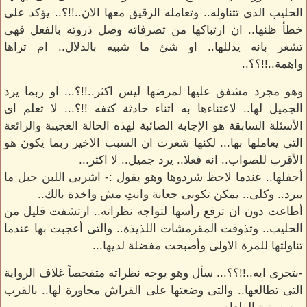
الحليب الذى تتناوله.. وتعامله الرقيق معها الان..!!؟.. يؤكد على
خطأ ظنها.. ان ارتباكها من تصرفاته وصل ذروته بالفعل فهى
تشعر بانه يدللها.. او شئ ما شبيه بالدلال.. ام تراها
واهمة..!!؟؟..
وهو مجرد مشفق عليها لمرضها ليس اكثر..!!؟... او ربما يرد
الجميل لها.. لاعتناءها به اثناء حادثة كتفه !!؟... لا تعلم اى
الأسئلة السابقة هو الإجابة الصائبة لهذه الحالة العجيبة والرائعة
التى يعاملها بها... لكنها شعرت ان السبب الاخير ربما يكون هو
الأقرب للصواب.. انه فعلا.. يرد جميل.. لا اكثر...
أجفلها.. عندما لاحظ شردوها وهو يقول :- اشربى اللبن جبل ما
يبرد.. وكلى.. يمكن تكونى جعانة وانتِ مش واخدة بالك..
أطاعت دون ان ترفع رأسها لتواجه نظراته.. ارتشفت قليل من
الحليب.. وتذوقت المقرمشات اللذيذة.. والتى أعجبت بها عندما
تناولتها للمرة الاولى وأصبحت مفضلة لديها...
-بتجرى ايه..!!؟؟... سأل وهو يوجه نظراته متفحصاً غلاف الرواية
التى تطالعها.. والتى وضعتها على الفراش مجاورة لها.. بالقرب