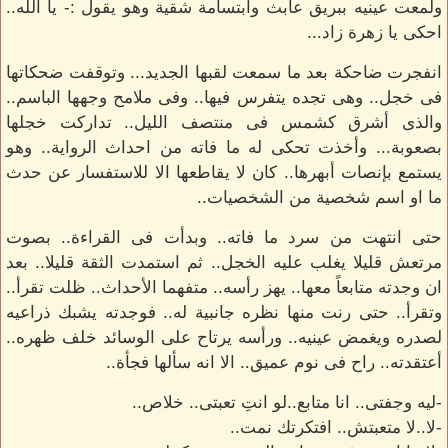
ولمعت عينيه ببريق عابث وابتسامة شقية وهو يقول :- يا الله..
احكى يا زهرة زاد...
انفجرت ضاحكة بعد ما سمعت لقبها الجديد... وتوقفت ضحكاتها
فى خجل.. وهى تجده يتفرس فيها.. وفى ملامح وجهها الباسم..
والذى أشرق كشمس فى منتصف الليل.. تداركت خجلها
بصعوبة... وأخذت تحكى له ما فاته من احداث الرواية.. وهو
يستمع بإنصات أبهرها.. كان لا يقاطعها الا للاستفسار عن حدث
ما او اسم شخصية من الشخصيات..
حتى انتهت من سرد ما فاته.. وبدأت فى القراءة.. بصوت
مرتعش قليلا يغلب عليه الخجل.. ثم استمدت الثقة قليلا.. بعد
ان وجدته متابعاً معها.. يهز رأسه.. متفهما الأحداث.. ظلت تقرأ..
وتقرأ.. حتى رنت منها نظره جانبية له.. فوجدته يشبك ذراعيه
لصدره ويغمض عينيه.. ورأسه يرتاح على الوسائد خلف ظهره..
أعتقدته.. راح فى نوم عميق.. الا انه سألها فجأة..
-ليه وجفتى.. انا متابع..لو انتِ تعبتى.. خلاص..
-لا..لا متعبتش.. افتكرتك نمت..