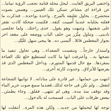
واختفى البريق العابث.. ليحل محله قتامة تحجب الرؤية تماما...
عن قراءة اى مشاعر تسكن تلك العينين... وهمس بصوت
متحشرج... يحاول تغليفه بالمرح.. واحدة بواحدة... فتذكرت ما
فعلته بجلبابه عندما أُصيبت كتفه.. فكتمت ضحكة كادت تقفز
على شفتيها.. وتنبهت وهو يقول.. خدى راحتك.. ولما تخلصى
نادينى... وتناول مِئْزَر من خلف الباب ووضعه على مقعد اخر
بجوار المغطس قائلا.. ألبسى ده.. ها يبجى سهل عَلَيْكِ...
واستدار خارجاً... وتنفست الصعداء... وهى تحاول تنفيذ ما
نصحها به... وأعترفت انها ما كانت لتستطيع خلع تلك العباءة
بمفردها.. مع حال قدمها المتورم.. وداخل المغطس الذى قد
يعرضها للأنزلاق.. وحدوث كارثة أخرى...
انتهت من حمامها... غير قادرة على مناداته.. لا تواتيها الشجاعة
لتفعل... ولم تكن فى حاجة لذلك..فعندما سمع صوت خرير الماء
وقد توقف منذ مدة.. وهى لم تنتهى.. فقلق.. وجاء يطمئن..
ببعض طرقات على الباب.. فسمحت له بالدخول...
توجه لها ليحملها من جديد... ولكن هذه المرة.. أنتقلت لها