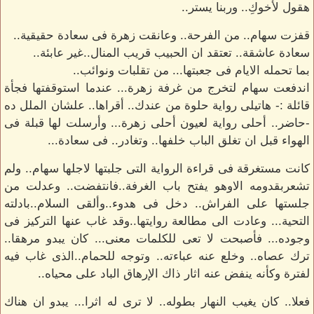
هقول لأخوكِ.. وربنا يستر..
قفزت سهام.. من الفرحة.. وعانقت زهرة فى سعادة حقيقية..
سعادة عاشقة.. تعتقد ان الحبيب قريب المنال..غير عابئة..
بما تحمله الايام فى جعبتها... من تقلبات ونوائب..
اندفعت سهام لتخرج من غرفة زهرة... عندما استوقفتها فجأة
قائلة :- هاتيلى رواية حلوة من عندك.. أقراها.. علشان الملل ده
-حاضر.. أحلى رواية لعيون أحلى زهرة... وأرسلت لها قبلة فى
الهواء قبل ان تغلق الباب خلفها.. وتغادر.. فى سعادة...
كانت مستغرقة فى قراءة الرواية التى جلبتها لاجلها سهام.. ولم
تشعربقدومه الاوهو يفتح باب الغرفة..فانتفضت.. وعدلت من
جلستها على الفراش.. دخل فى هدوء..وألقى السلام..بادلته
التحية... وعادت الى مطالعة روايتها..وقد غاب عنها التركيز فى
وجوده... فأصبحت لا تعى للكلمات معنى... كان يبدو مرهقا..
ترك عصاه.. وخلع عنه عباءته.. وتوجه للحمام..الذى غاب فيه
لفترة وكأنه ينفض عنه اثار ذاك الإرهاق الباد على محياه..
فعلا.. كان يغيب النهار بطوله.. لا ترى له اثرا... يبدو ان هناك