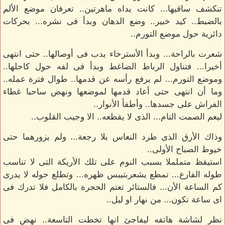
تنكشف ساقيها... كانت يداه ماهرتين.. تعرفان موضع الألم
بالضبط.. كيد خبير.. وضع الدهان وبدأ فى نشره... بحركات
دائرية حول موضع التورم..
شعرت بالراحة... وبدأ الأسترخاء يدب فى أوصالها.. حتى انتهى
أخيرا... فتناول الرباط الضاغط وبدأ فى لفه حول كاحلها..
وموضع التورم... لم يرفع رأسه عن قدمها.. طوال فترة عمله..
وما أن انتهى حتى أعاد قدمها لموضعها ونهض ساحبا غطاء
الفراش على جسدها.. وأطفأ الأنوار..
ليعم الصمت التام... الذى لا يقطعه.. الا وجيب القلوب..
وذاك الأرق الذى طرد النعاس بلا رجعة... ولم يزورهما حتى
خيوط الصباح الأولى..
استيقظ متململا بسبب النوم على تلك الأريكة التى لا تناسب
طوله الفارع... تمطع يشعربتيبس ظهره... وتطلع حوله لا يدرى
كم الساعة الأن... فالستائر تعتم الحجرة بالكامل فلا تدرك فى
اى ساعة تكون... من نهار او ليل..
نظر لشاشة هاتفه ليفاجئ انها تخطت التاسعة.. نهض فى