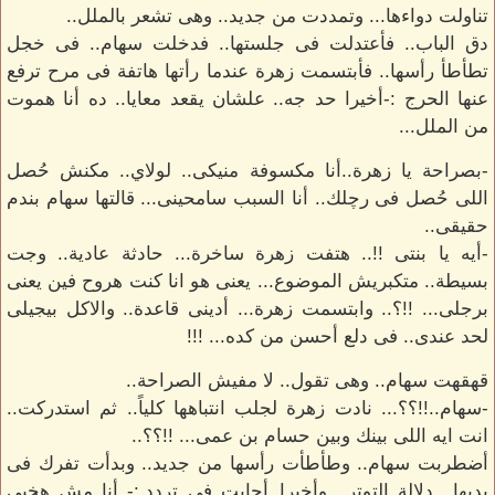
تناولت دواءها... وتمددت من جديد.. وهى تشعر بالملل..
دق الباب.. فأعتدلت فى جلستها.. فدخلت سهام.. فى خجل
تطأطأ رأسها.. فأبتسمت زهرة عندما رأتها هاتفة فى مرح ترفع
عنها الحرج :-أخيرا حد جه.. علشان يقعد معايا.. ده أنا هموت
من الملل...
-بصراحة يا زهرة..أنا مكسوفة منيكى.. لولاي.. مكنش حُصل
اللى حُصل فى رچلك.. أنا السبب سامحينى... قالتها سهام بندم
حقيقى..
-أيه يا بنتى !!.. هتفت زهرة ساخرة... حادثة عادية.. وجت
بسيطة.. متكبريش الموضوع... يعنى هو انا كنت هروح فين يعنى
برجلى... !!؟.. وابتسمت زهرة... أدينى قاعدة.. والاكل بيجيلى
لحد عندى.. فى دلع أحسن من كده... !!!
قهقهت سهام.. وهى تقول.. لا مفيش الصراحة..
-سهام..!!؟؟... نادت زهرة لجلب انتباهها كلياً.. ثم استدركت..
انت ايه اللى بينك وبين حسام بن عمى... !!؟؟..
أضطربت سهام.. وطأطأت رأسها من جديد.. وبدأت تفرك فى
يديها.. دلالة التوتر.. وأخيرا..أجابت فى تردد.:- أنا مش هخبى