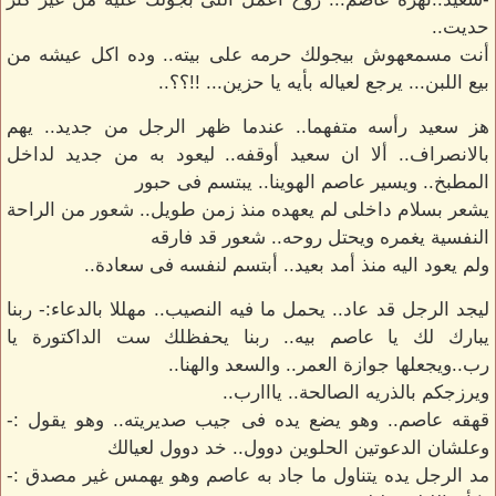
حديت..
أنت مسمعهوش بيجولك حرمه على بيته.. وده اكل عيشه من
بيع اللبن... يرجع لعياله بأيه يا حزين... !!؟؟..
هز سعيد رأسه متفهما.. عندما ظهر الرجل من جديد.. يهم
بالانصراف.. ألا ان سعيد أوقفه.. ليعود به من جديد لداخل
المطبخ.. ويسير عاصم الهوينا.. يبتسم فى حبور
يشعر بسلام داخلى لم يعهده منذ زمن طويل.. شعور من الراحة
النفسية يغمره ويحتل روحه.. شعور قد فارقه
ولم يعود اليه منذ أمد بعيد.. أبتسم لنفسه فى سعادة..
ليجد الرجل قد عاد.. يحمل ما فيه النصيب.. مهللا بالدعاء:- ربنا
يبارك لك يا عاصم بيه.. ربنا يحفظلك ست الداكتورة يا
رب..ويجعلها جوازة العمر.. والسعد والهنا..
ويرزجكم بالذريه الصالحة.. يااارب..
قهقه عاصم.. وهو يضع يده فى جيب صديريته.. وهو يقول :-
وعلشان الدعوتين الحلوين دوول.. خد دوول لعيالك
مد الرجل يده يتناول ما جاد به عاصم وهو يهمس غير مصدق :-