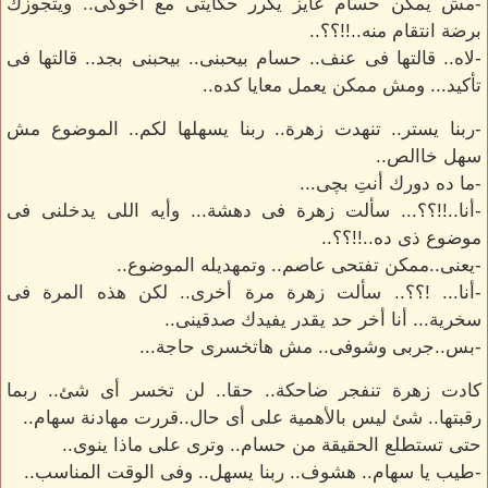
-مش يمكن حسام عايز يكرر حكايتى مع أخوكى.. ويتجوزك
برضة انتقام منه..!!؟؟..
-لاه.. قالتها فى عنف.. حسام بيحبنى.. بيحبنى بجد.. قالتها فى
تأكيد... ومش ممكن يعمل معايا كده..
-ربنا يستر.. تنهدت زهرة.. ربنا يسهلها لكم.. الموضوع مش
سهل خاالص..
-ما ده دورك أنتِ بچى...
-أنا..!!؟؟... سألت زهرة فى دهشة... وأيه اللى يدخلنى فى
موضوع ذى ده..!!؟؟..
-يعنى..ممكن تفتحى عاصم.. وتمهديله الموضوع..
-أنا... !؟؟.. سألت زهرة مرة أخرى.. لكن هذه المرة فى
سخرية... أنا أخر حد يقدر يفيدك صدقينى..
-بس..جربى وشوفى.. مش هاتخسرى حاجة...
كادت زهرة تنفجر ضاحكة.. حقا.. لن تخسر أى شئ.. ربما
رقبتها.. شئ ليس بالأهمية على أى حال..قررت مهادنة سهام..
حتى تستطلع الحقيقة من حسام.. وترى على ماذا ينوى..
-طيب يا سهام.. هشوف.. ربنا يسهل.. وفى الوقت المناسب..