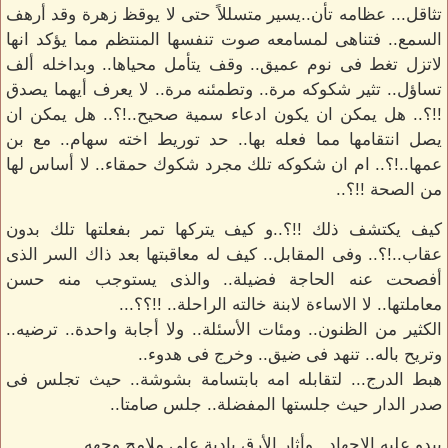
تثاقل... عظامه تأن..يسير متسللاً حتى لا يوقظ زهرة وقد أرهف
السمع.. فتناهى لمسامعه صوت تنفسها المنتظم مما يؤكد انها
لاتزل تغط فى نوم عميق.. وقف يتأمل محياها.. وبداخله ألف
تساؤل.. تثير شكوكه مرة.. وتطمئنه مرة.. لا يعرف أيهما يصدق
!!؟.. هل يمكن ان يكون ادعاء سمية صحيح..!؟.. هل يمكن ان
يصل انتقامها مما فعله بها.. حد توريط اخته سهام.. مع بن
عمها..!؟.. ام ان شكوكه تلك مجرد شكوك حمقاء.. لا أساس لها
من الصحة !!؟..
كيف يكتشف ذلك !!؟..و كيف يتركها تمر بفعلتها تلك بدون
عقاب..!؟.. وفى المقابل.. كيف له معاقبتها بعد ذاك السر الذى
أفصحت عنه الحاجة فضيلة.. والذى يستوجب منه حسن
معاملتها.. لا الاساءة لابنة خالته الراحلة.. !!؟؟...
الكثير من الظنون.. ومئات الأسئلة.. ولا أجابة واحدة.. ترضيه..
وتريح باله.. تنهد فى ضيق.. وخرج فى هدوء..
هبط الدرج... لتقابله امه بابتسامة بشوشة.. حيث تجلس فى
صدر الدار حيث جلستها المفضلة.. جلس صامتا..
يبدو عليه الإجهاد.. وأثار الأرق بادية على ملامح وجهه..