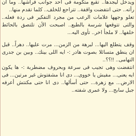
ويدخل ليجدها.. تقبع متكومة فى احد جوانب فراشها.. وما ان
رأته.. حتى انتفضت واقفة.. تتراجع للخلف.. كلما تقدم منها..
تعلو وجهها علامات الرعب من مجرد التفكير فى ردة فعله..
والتى تتوقعها شرسة بالطبع.. اصبحت الأن تلتصق بالحائط
خلفها.. لا ملجأ اخر.. تأوى اليه...
وقف يتطلع اليها... لبرهة من الزمن... مرت عليها.. دهراً.. قبل
ان ينطق متسائلا بصوت هادر :- ايه اللى بينك.. وبين بن جدرى
التهامى.. !!؟؟..
انتفضت وهى تجيب فى سرعة وبحروف مضطربة :- ها يكون
ايه يعنى... مفيش يا خووى... دى انا مشفتوش غير مرتين... فى
الارض... مع زهرة... حتى أسألها.. دى انا حتى مكنتش أعرفه
جبل سابج... ولا عمرى شفته..