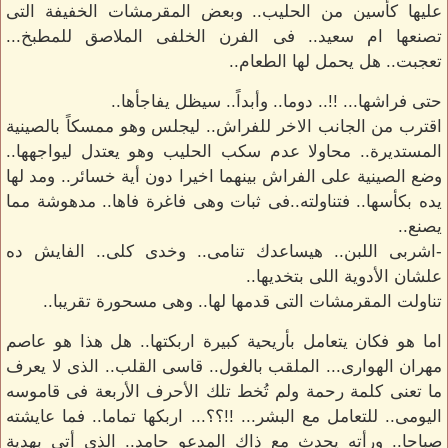
عليها كأسين من الحليب.. وبعض المقرمشات الخفيفة التى
تصنعها ام سعيد.. فى الفرن الخلفى الملاصق للمطبخ...
تعجبت.. هل يحمل لها الطعام..
حتى فراشها... !!.. دوما.. وأبداً.. سيظل يفاجأها..
اقترب من الجانب الاخر للفراش.. ليجلس وهو ممسكاً بالصينية
المستديرة.. محاولا عدم سكب الحليب وهو يعتدل ليواجهها..
وضع الصينية على الفراش بينهما اخيرا دون أية خسائر.. ومد لها
يده بكأسها.. فتناولته..فى ثبات وهى فاغرة فاها.. مدهوشة مما
يصنع..
-اشربى اللبن.. هيساعدك تنامى.. وخدى كلى.. الفايش ده
علشان الأدوية اللى بتخديها..
تناولت المقرمشات التى قدمها لها.. وهى مسحورة تقريبا..
اما هو فكان يتعامل بأريحية كبيرة اربكتها.. هل هذا هو عاصم
مهران الهوارى... الملقب بالغول.. قاسى القلب.. الذى لا يعرف
ما تعنى كلمة رحمة ولم تُخط تلك الأحرف الأربعة فى قاموسه
اليومى.. للتعامل مع البشر... !!؟؟... اربكها تماما.. فما عايشته
صباحا.. ورأته يحدث مع ذاك المدعو حامد.. الذى أتى بهدية