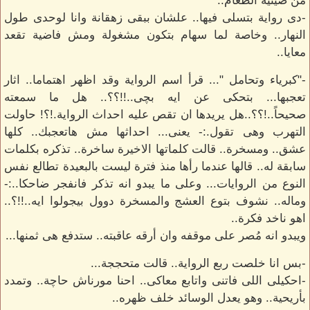
من صينية الطعام..
-دى رواية بتسلى فيها.. علشان ببقى زهقانة وانا لوحدى طول
النهار.. وخاصة لما سهام بتكون مشغولة ومش فاضية تقعد
معايا..
-"كبرياء وتحامل "... قرأ اسم الرواية وقد اظهر اهتماما.. اثار
تعجبها... بتحكى عن ايه بچى..!!؟؟.. هل ما سمعته
صحيحاً..!؟؟..هل يريدها ان تقص عليه احداث الرواية.!؟! حاولت
التهرب وهى تقول.:- يعنى... احداثها مش هاتعجبك.. كلها
عشق.. ومسخرة.. قالت كلماتها الاخيرة ساخرة.. تذكره بكلمات
سابقة له.. قالها عندما رأها منذ فترة ليست بالبعيدة تطالع نفس
النوع من الروايات... وعلى ما يبدو انه تذكر فانفجر ضاحكا..:-
وماله.. نشوف بتوع العشج والمسخرة دوول بيجولوا ايه..!!؟..
اهو ناخد فكرة..
ويبدو انه مُصر على موقفه وان أرقه عاقبته.. ستدفع هى ثمنها...
-بس انا خلصت ربع الرواية.. قالت متحججة...
-احكيلى اللى فاتنى واتابع معاكى.. احنا مورناش حاچة.. وتمدد
بأريحية.. وهو يعدل الوسائد خلف ظهره..