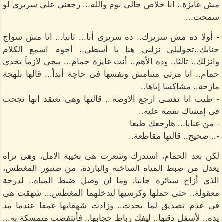
مش عايزة.. انا خلاص جالى نوم والله... رجعنى على سريرى لو
سمحت...
- أولا ده مش سريرك.. ده سريرى أنا... ثانيا... انا مش سواج
جنابك..تجوليلى نزلنى هنا يا أسطى.. أجوم اسمع الكلام
وانزلك.. ثالثا.. وده الأهم.. أنت عايزة حمام... يبچى لازماً تخدى
حمام.. انا مرتى متنامش ونفسها فى حاچة أبداً... قالها بلهجة
مازحة.. مشاكسا إياها..
- طيب انا نفسى ارجع الاوضة... قالتها وهى تعتقد انها نجحت
فى إمساك نقطة عليه..
- من عنايا... هارجعك طبعا
-.. صحيح.. قالتها مقاطعة..
لكن بعد الحمام، استدرك وشعرت هى بخيبة الامل، وهى تراه
يعدل من ضبط المياه الساخنة والباردة، من صنبور المغطس،
الذى أزاح ستائره جانبا، وما ان وصل ضبط المياه.. لدرجة
معقولة.. حتى حملها وكرسيها ليدخلهما المغطس... شهقت هى
فى عدم تصديق لما يحدث.. وزادت شهقاتها عمقا عندما مد
يده.. لأسفل ذقنها.. ليفك رباط حجابها.. فأنتفضت متمسكة به...