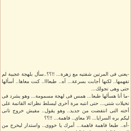
-يعنى فى المرتين شفتيه مع زهرة... !!؟؟..سأل بلهجة عجيبة لم
تفهمها.. لكنها أجابت بسرعة... آه.. طبعااا.. كنت معاها.. أسألها
حتى وهى تجولك...
-ما أنا هسألها طبعا... همس فى لهجة مسمومة... وهو يشرد فى
تخيلات شتى... حتى انتبه مرة أخرى ليسلط نظراته القاتمة على
أخته التى انتفضت من جديد.. وهو يقول.. مفيش خروج تانى
ليكم بره السرايا... الا معاى.. فاهمة... !!؟؟
-أه.. طبعا فاهمة فاهمة... أمرك يا خووى.. واستدار ليخرج من