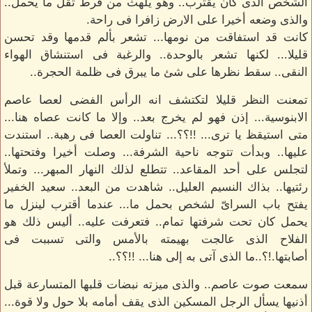
الشخص الذى كان يقترب.. وهو يلهث من فرط ثقل ما يحمل..
والذى وضعه أخيرا على الارض زافرا فى راحة.
كانت قد استفاقت من نومها... تشعر بألم قدمها وقد تحسن
قليلا... لكنها تشعر بالوحدة.. والرغبة فى استنشاق الهواء
النقى.. سقط نظرها على شئ ما يبرق فى ظلمة الحجرة..
تمعنت النظر قليلا لتكتشف انه الرأس الفضى لعصا عاصم
الابنوسية... إذن فهو لم يخرج بعد.. وإلا ما كانت عصاه هنا...
متى استيقظ يا ترى... !!؟؟... تناولت العصا فى رهبة.. استندت
عليها.. وبدأت تتوجه ناحية الشرفة... وصلت أخيرا وفتحتها..
لتجلس على أحد المقاعد.. تتطلع لذلك النهار المبهر... وتملأ
رئتيها.. بذاك النسيم العليل.. شاهدت من البعد.. سعيد الخفير
يفتح باب السراىّ لشخص بحمل ما... عندما أقترب لينزل ما
يحمل كان تحت شرفتها تمام.. فتعرفت عليه.. أليس ذلك هو
الفلاح الذى عالجت بهيمته بالأمس والتى تسببت فى
أصابتها.!؟..ما الذى آتى به إلى هنا... !!؟؟..
سمعت صوت عاصم.. والذى ميزته نبضات قلبها المتسارعة قبل
أذنيها يسأل الرجل المسكين الذى يقف أمامه بلا حول ولا قوة...