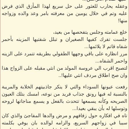
وعقله يحارب للعثور على حل سريع لهذا المأزق الذي فرض
عليه وتم في خلال يومين من معرفته بامر وعد والده وزواجه
منها!
خلع عمامته وجلس يتفحصها من بعيد،
جلست تفرك كفيها الصغيران و تبلل شفتيها المزينه بأحمر
شفاه قاتم لا يلائمها...
مرر انظاره على باقي وجهها الطفولي بطريقه تتمرد على الزينه
واحمر الشفاه...
لتصبح اقرب الي عروسة المولد من انثي مقبله على الزواج هذا
وان صح اطلاق مردف انثي عليها!..
رفعت عيونها السوداء والتي لا ينكر جاذبيتهم الخلابة والمريبة
بالنسبة له فبها رونق جذاب فريد من نوعه، امسك بتلك العيون
الصريحه وكأنه يسمعها تتحدث بالفعل و يسمع مناجاتها لروحه
وتوسلها له بأن يبقي بعيدا...
تاه في افكاره حول زفافهم و مرض والدها المفاجئ والذي كان
سببا في زواجهم السريع، والزامه لوالده بان يوفي بكلمته