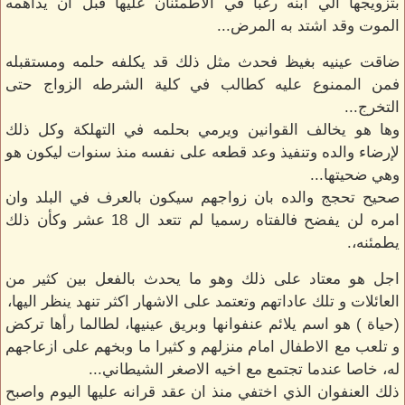
بتزويجها الي ابنه رغبا في الاطمئنان عليها قبل ان يداهمه
الموت وقد اشتد به المرض...
ضاقت عينيه بغيظ فحدث مثل ذلك قد يكلفه حلمه ومستقبله
فمن الممنوع عليه كطالب في كلية الشرطه الزواج حتى
التخرج...
وها هو يخالف القوانين ويرمي بحلمه في التهلكة وكل ذلك
لإرضاء والده وتنفيذ وعد قطعه على نفسه منذ سنوات ليكون هو
وهي ضحيتها...
صحيح تحجج والده بان زواجهم سيكون بالعرف في البلد وان
امره لن يفضح فالفتاه رسميا لم تتعد ال 18 عشر وكأن ذلك
يطمئنه،.
اجل هو معتاد على ذلك وهو ما يحدث بالفعل بين كثير من
العائلات و تلك عاداتهم وتعتمد على الاشهار اكثر تنهد ينظر اليها،
(حياة ) هو اسم يلائم عنفوانها وبريق عينيها، لطالما رأها تركض
و تلعب مع الاطفال امام منزلهم و كثيرا ما وبخهم على ازعاجهم
له، خاصا عندما تجتمع مع اخيه الاصغر الشيطاني...
ذلك العنفوان الذي اختفي منذ ان عقد قرانه عليها اليوم واصبح