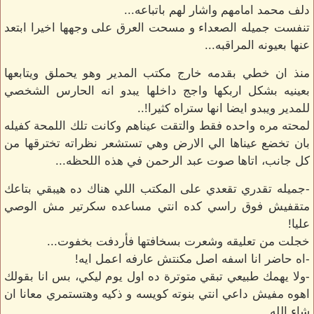
دلف محمد امامهم واشار لهم باتباعه...
تنفست جميله الصعداء و مسحت العرق على وجهها اخيرا ابتعد
عنها بعيونه المراقبه...
منذ ان خطي بقدمه خارج مكتب المدير وهو يحملق ويتابعها
بعينيه بشكل اربكها واجج داخلها يبدو انه الحارس الشخصي
للمدير ويبدو ايضا انها ستراه كثيرا!..
لمحته مره واحده فقط والتقت عيناهم وكانت تلك اللمحة كفيله
بان تخضع عيناها الي الارض وهي تستشعر نظراته تخترقها من
كل جانب، اتاها صوت عبد الرحمن في هذه اللحظه...
-جميله تقدري تقعدي على المكتب اللي هناك ده هيبقي بتاعك
متقفيش فوق راسي كده انتي مساعده سكرتير مش الوصي
عليا!
خجلت من تعليقه وشعرت بسخافتها فأردفت بخفوت...
-اه حاضر انا اسفه اصل مكنتش عارفه اعمل ايه!
-ولا يهمك طبيعي تبقي متوترة ده اول يوم ليكي، بس انا بقولك
اهوه مفيش داعي انتي بنوته كويسه و ذكيه وهتستمري معانا ان
شاء الله...