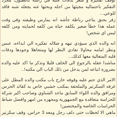
توقف تفكيره و شعر بدقات قلبه في رأسه كالطبول، مجرد
التفكير باحتماليه مجيئها من اجله وبحثها عنه يجعله شبه فاقد
للوعي...
زفر بحنق يناجي رباطة جأشه انه يمارس وظيفته وفي وقت
عمله هذا خطأ صغير يكلفه حياة من كلفه لحمايته ومن كلفه
ليس اي شخص!
انه والده الذي سيؤدي تيهه و ضلاله تفكيره الي ايذاءه، عبس
ونظر امامه محاولا تفادي النظر لها ومتجاهلا وجودها ودقات
قلبه المتعالية معها كذلك...
مناشدا عقله بالرجوع الي الخلف قليلا وتذكر ما اكد عليه والده
بضرورة اتباعه لمن يدخل من ذلك الباب الي مكتبه!..
الامر الذي حتم عليه وقوفه خارج باب مكتب والده المطل على
غرفه السكرتير والملحقة بمكتب خشبي خاص به كقائد الحرس
ومرافق والده اللواء السابق ماجد الشناوي وصاحب اكبر شركة
للحراسة متعاقدة مع الجمهورية ومجهزه من امهر وافضل ضباط
الحراسات الخاصة والمختصين!
ماهي الا لحظات حتى دلف رجل ومعه 3 حراس، وقف سكرتير