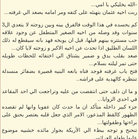
-الله يخليكي يا امي...
ربت اخيه عثمان بتهنئه على كتفه ومر امامه يصعد الي غرفته...
كم يحسده في هذا الوقت فالفرق بينه وبين زوجته لا يتعدي ال3
سنوات وقد وصله من اخيه الصغير المتطفل عن وجود علاقه
حب مستتره بينهم قبلها، قبل ان يوبخه فهد بانه سيقطع له ذلك
اللسان الطليق اذا تحدث عن اخيه الاكبر و زوجته لايا كان...
صعد بقلب يدق و ضمير يشتاق الي اختفائه للحظات طويله
حتى تمر ليلته بسلام...
فتح باب غرفته فوجد فتاه يانعه البنيه قصيرة بضفائر منسدلة
تنتظره كالهدية على فراشه..
و ما ان دلف حتى انتفضت من عليه وتراجعت الي احد المقاعد
في احدي الزوايا...
جزء كبير داخله متأكد ان ما حدث كان عفويا وانها لم تقصده
الظهور كالقط المذعور، الامر الذي جعل قلبه يعتصر بحنق على
براءتها وطفولتها...
تنحنح و توجه ببطء الي الأريكة بجوار مائده خشبيه موضوع
عليها طعام العرائس...