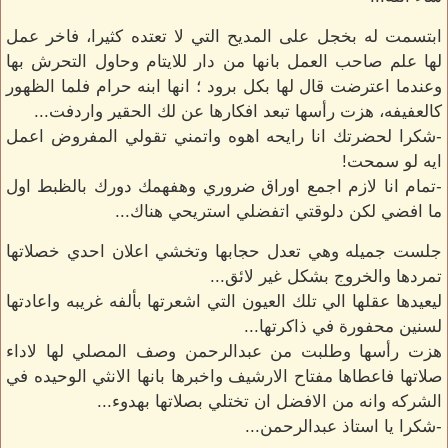
ابتسمت له بخجل على المديح التي لا تعتده كثيرا، فاخر عمل
لها علم صاحب العمل بانها من دار للايتام وحاول التحرش بها
وعندما اعترضت قال لها بكل برود ؛ انها ابنه حرام فلما الظهور
كالعفيفه، هزت رأسها تبعد افكارها عن لك الحقير واردفت...
-شكرا لحضرتك انا رايحه اهوه واتمني تقولي المفروض اعمل
ايه لو سمحت!
-تمام انا لازم اجمع اوراق ضروري وهفهمك دورك بالظبط اول
ما افضي لكن دلوقتي اتفضلي استريحي هناك...
جلست جميله وهي تعدل حجابها وتخشي اعلان احدي خصلاتها
تمردها والخروج بشكل غير لائق...
ليعيدها عقلها الي تلك العيون التي اشعرتها بألفه غريبه واعادتها
لسنين محفورة في ذاكرتها...
هزت رأسها وطلبت من عبدالرحمن وصف المصلي لها لاداء
صلاتها فاعطاها مفتاح الارشيف واخبرها بانها الانثي الوحيده في
الشركه وانه من الافضل ان تختلي بصلاتها بهدوء...
-شكرا يا استاذ عبدالرحمن...