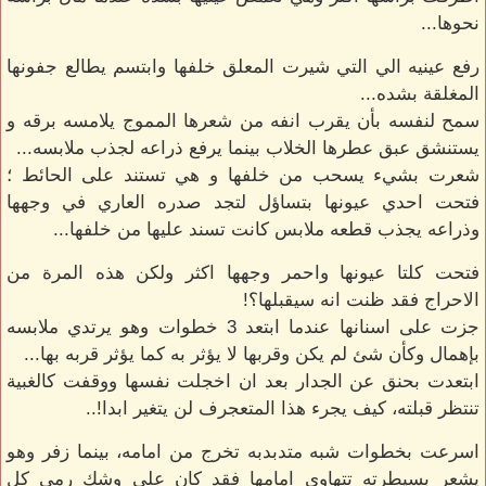
نحوها...
رفع عينيه الي التي شيرت المعلق خلفها وابتسم يطالع جفونها
المغلقة بشده...
سمح لنفسه بأن يقرب انفه من شعرها المموج يلامسه برقه و
يستنشق عبق عطرها الخلاب بينما يرفع ذراعه لجذب ملابسه...
شعرت بشيء يسحب من خلفها و هي تستند على الحائط ؛
فتحت احدي عيونها بتساؤل لتجد صدره العاري في وجهها
وذراعه يجذب قطعه ملابس كانت تسند عليها من خلفها...
فتحت كلتا عيونها واحمر وجهها اكثر ولكن هذه المرة من
الاحراج فقد ظنت انه سيقبلها؟!
جزت على اسنانها عندما ابتعد 3 خطوات وهو يرتدي ملابسه
بإهمال وكأن شئ لم يكن وقربها لا يؤثر به كما يؤثر قربه بها...
ابتعدت بحنق عن الجدار بعد ان اخجلت نفسها ووقفت كالغبية
تنتظر قبلته، كيف يجرء هذا المتعجرف لن يتغير ابدا!..
اسرعت بخطوات شبه متدبدبه تخرج من امامه، بينما زفر وهو
يشعر بسيطرته تتهاوي امامها فقد كان على وشك رمي كل