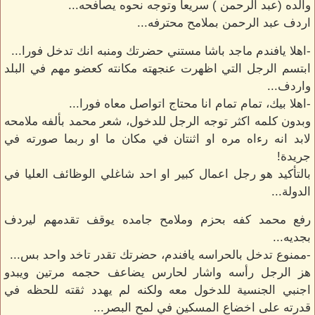
والده (عبد الرحمن ) سريعا وتوجه نحوه يصافحه...
اردف عبد الرحمن بملامح محترفه...
-اهلا يافندم ماجد باشا مستني حضرتك ومنبه انك تدخل فورا...
ابتسم الرجل التي اظهرت عنجهته مكانته كعضو مهم في البلد
واردف...
-اهلا بيك، تمام تمام انا محتاج اتواصل معاه فورا...
وبدون كلمه اكثر توجه الرجل للدخول، شعر محمد بألفه ملامحه
لابد انه رءاه مره او اثنتان في مكان ما او ربما صورته في
جريدة!
بالتأكيد هو رجل اعمال كبير او احد شاغلي الوظائف العليا في
الدولة...
رفع محمد كفه بحزم وملامح جامده يوقف تقدمهم ليردف
بجديه...
-ممنوع تدخل بالحراسه يافندم، حضرتك تقدر تاخد واحد بس...
هز الرجل رأسه واشار لحارس يضاعف حجمه مرتين ويبدو
اجنبي الجنسية للدخول معه ولكنه لم يهدد ثقته للحظه في
قدرته على اخضاع المسكين في لمح البصر...