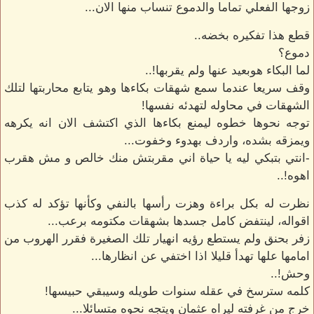
زوجها الفعلي تماما والدموع تنساب منها الان...
قطع هذا تفكيره بخضه..
دموع؟
لما البكاء هوبعيد عنها ولم يقربها!..
وقف سريعا عندما سمع شهقات بكاءها وهو يتابع محاربتها لتلك
الشهقات في محاوله لتهدئه نفسها!
توجه نحوها خطوه ليمنع بكاءها الذي اكتشف الان انه يكرهه
ويمزقه بشده، واردف بهدوء وخفوت...
-انتي بتبكي ليه يا حياة اني مقربتش منك خالص و مش هقرب
اهوه!..
نظرت له بكل براءة وهزت رأسها بالنفي وكأنها تؤكد له كذب
اقواله، لينتفض كامل جسدها بشهقات مكتومه برعب...
زفر بحنق ولم يستطع رؤيه انهيار تلك الصغيرة فقرر الهروب من
امامها علها تهدأ قليلا اذا اختفي عن انظارها...
وحش!..
كلمه سترسخ في عقله سنوات طويله وسيبقي حبيسها!
خرج من غرفته ليراه عثمان ويتجه نحوه متسائلا...