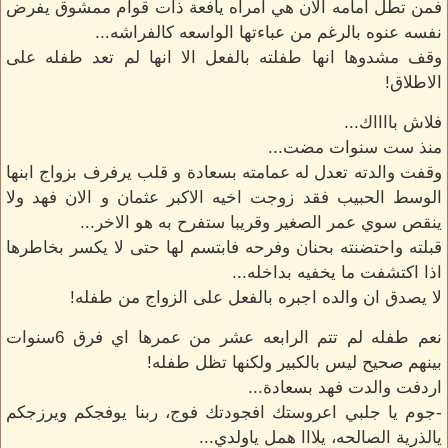
فمن تطل امامه الان هي امرأه يافعة ذات قوام ممشوق يفرض
نفسه عنوه بالرغم من عباءتها الواسعه كالفراشه...
وقف مشدوها انها طفلته بالفعل الا انها لم تعد طفله على
الاطلاق!
فلاش بااااك...
منذ ست سنوات مضت...
وقفت والدته تعدل له عمامته بسعادة و قلب يرفرف بزواج ابنها
الوسط الحبيب فقد زوجت اخيه الاكبر عثمان و الان فهد ولا
ينقص سوي عمر الصغير وقريبا ستفرح به هو الاخر...
قبلته واحتضنته بحنان وفرحه فابتسم لها حتى لا يكسر بخاطرها
اذا اكتشفت ما يخفيه بداخله...
لا يصدق ان والده اجبره بالفعل على الزواج من طفله!
نعم طفله لم تتم الرابعه عشر من عمرها اي فرق 6سنوات
بينهم صحيح ليس بالكبير ولكنها تظل طفله!
اردفت والدت فهد بسعادة...
-جوم يا جلبي اعروستك افجودتك فوج، ربنا يوفجكم ويرزجكم
يالذرية الصالحه، يلااا همل ياولدي...