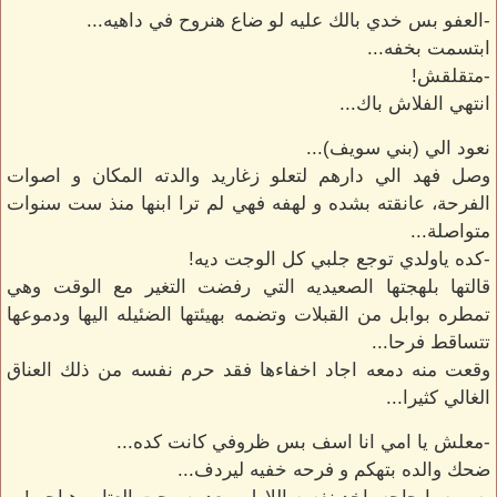
-العفو بس خدي بالك عليه لو ضاع هنروح في داهيه...
ابتسمت بخفه...
-متقلقش!
انتهي الفلاش باك...
نعود الي (بني سويف)...
وصل فهد الي دارهم لتعلو زغاريد والدته المكان و اصوات
الفرحة، عانقته بشده و لهفه فهي لم ترا ابنها منذ ست سنوات
متواصلة...
-كده ياولدي توجع جلبي كل الوجت ديه!
قالتها بلهجتها الصعيديه التي رفضت التغير مع الوقت وهي
تمطره بوابل من القبلات وتضمه بهيئتها الضئيله اليها ودموعها
تتساقط فرحا...
وقعت منه دمعه اجاد اخفاءها فقد حرم نفسه من ذلك العناق
الغالي كثيرا...
-معلش يا امي انا اسف بس ظروفي كانت كده...
ضحك والده بتهكم و فرحه خفيه ليردف...