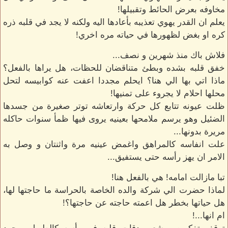
مخاوفه بعرض الحائط وتقبيلها!
يعلم ان القدر يهوي تعذيبه بأعادها اليه ولكنه لا يجد في قلبه ذره
كره او بغض لظهورها في حياته مره اخري!
فلاش باك منذ شهرين و نصف...
خفق قلبه بشده وبطئ متناقضان للحظات، هل يراها بالفعل؟
ماذا اتي بها الي هنا؟ ايحلم مجددا اعفت عنه كوابيسه لتحل
محلها احلام لا يجروء على تمنيها!
ظلت عيونه تتابع كل حركة وارتعاشه توتر صغيرة من جسدها
الضئيل وهو يرسم ملامحها بعينيه يروى فيها ظمأ سنوات حاكله
مريرة بدونها...
علت انفاسه كالمراهق واغمض عينيه مرة واثنتان و وصل به
الامر ان يهز رأسه حتى يستفيق...
تبا مازالت امامه! هي بالفعل هنا!
لماذا حضرت الي شركة والده الخاصة بالحراسة ما حاجتها لها،
هل حياتها بخطر هل اعمته حاجته عن حاجتها؟!
ام انها...!