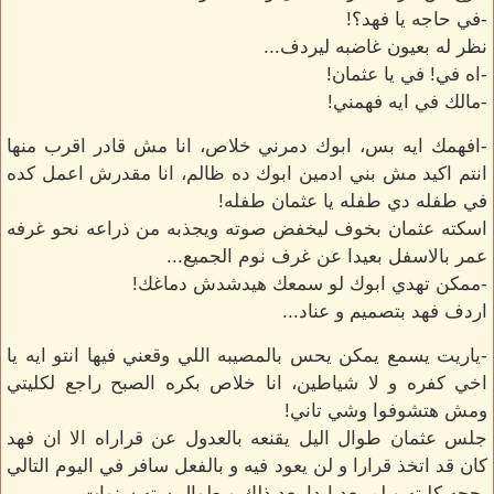
-في حاجه يا فهد؟!
نظر له بعيون غاضبه ليردف...
-اه في! في يا عثمان!
-مالك في ايه فهمني!
-افهمك ايه بس، ابوك دمرني خلاص، انا مش قادر اقرب منها
انتم اكيد مش بني ادمين ابوك ده ظالم، انا مقدرش اعمل كده
في طفله دي طفله يا عثمان طفله!
اسكته عثمان بخوف ليخفض صوته ويجذبه من ذراعه نحو غرفه
عمر بالاسفل بعيدا عن غرف نوم الجميع...
-ممكن تهدي ابوك لو سمعك هيدشدش دماغك!
اردف فهد بتصميم و عناد...
-ياريت يسمع يمكن يحس بالمصيبه اللي وقعني فيها انتو ايه يا
اخي كفره و لا شياطين، انا خلاص بكره الصبح راجع لكليتي
ومش هتشوفوا وشي تاني!
جلس عثمان طوال اليل يقنعه بالعدول عن قراراه الا ان فهد
كان قد اتخذ قرارا و لن يعود فيه و بالفعل سافر في اليوم التالي
بحجه كليته و لم يعد ابدا بعد ذلك و طوال سته سنوات...