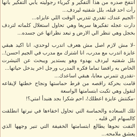
انتفخ صدره من هذا التفكير و كبرياء رجوليته يأبي التفكير بانها
رأت احد قبله، بلل شفتيه ليردف...
-الجيم عندك، تقدري تتدربي الوقت اللي عايزاه...
دارت عجله تفكيرها سريعا وهي تحاول استغلال كلماته لتردف
بخجل وهي تنظر الي الارض و تبعد نظراتها عن جسده...
-لا مش لازم اصل مش هعرف اتدرب لوحدي، انا اكيد هبقي
عايزة اتدرب مع مدرب، انا اشترك مع مدرب في الجيم احسن!..
بلل شفتيه ليردف بهدوء وهو يستدير ويبحث عن التيشرت
الخاص به رافضا تماما فكره المدرب ورجل اخر يدخل حياتها...
-تقدري تتمرني معايا، هبقي اساعدك...
قامت بحركة راقصه من فرط حماستها ونجاح خطتها لإيقاعه
لتقول وهي تكبت ابتسامتها الواسعة
-مكنتش عايزة اعطلك!، احم شكرا بجد هنبدأ امتي؟!
تلك السعاده والحماسة التي تحاول اخفاءها في نبرتها انطلقت
كالسهام الي قلبه .
التفت نحوها يطالع ابتسامتها الخفيفة التي تنير وجهها الذي
يعشق ملامحه...