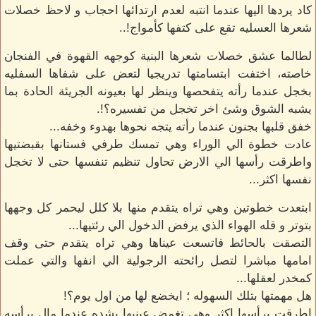
كاد يردها اليها عندما انتبه لعدم ارتدائها احجاب و لاحظ خصلات
شعرها العسليه تقع على كتفها كأمواج!..
لطالما عشق خصلات شعرها البنية كوجهه القهوة في الفنجان
خاصته، اختفت ابتسامتها تدريجيا لتعض على شفاها السفليه
بخجل عندما رأته يتفحصها وينظر لها بعيونه الجريئة الحادة بما
يشبه الشوق وشئ اخر تخجل من تفسيره؟!.
خفق قلبها بجنون عندما رأته يتجه نحوها بهدوء وخفه...
عادت خطوة الي الوراء وهي تمسك طرفي فستانها بقبضتيها
واطرقت رأسها الي الارض تحاول تنظيم تنفسها حتى لا تخجل
نفسها اكثر...
ابتعدت خطوتين وهي تراه يتقدم منها بلا كلل ليحمر كل وجهها
بتوتر و قله الهواء الذي يرفض الدخول الي رئتيها...
التصقت بالحائط فاتسعت عيناها وهي تراه يتقدم حتى وقف
امامها مباشرا لتصل رائحته الرجولية الي انفها والتي عملت
كمخدر لعقلها...
هل مهمتها بتلك السهوله ؛ ايخضع لها من اول يوم؟!
اطرقت برأسها اكثر وهي تغمض عينيها بشده عندما مال برأسه