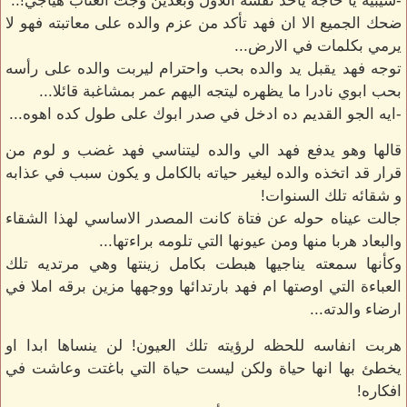
-سيبيه يا حاجه ياخد نفسه اللاول وبعدين وجت العتاب هياجي!..
ضحك الجميع الا ان فهد تأكد من عزم والده على معاتبته فهو لا
يرمي بكلمات في الارض...
توجه فهد يقبل يد والده بحب واحترام ليربت والده على رأسه
بحب ابوي نادرا ما يظهره ليتجه اليهم عمر بمشاغبة قائلا...
-ايه الجو القديم ده ادخل في صدر ابوك على طول كده اهوه...
قالها وهو يدفع فهد الي والده ليتناسي فهد غضب و لوم من
قرار قد اتخذه والده ليغير حياته بالكامل و يكون سبب في عذابه
و شقائه تلك السنوات!
جالت عيناه حوله عن فتاة كانت المصدر الاساسي لهذا الشقاء
والبعاد هربا منها ومن عيونها التي تلومه براءتها...
وكأنها سمعته يناجيها هبطت بكامل زينتها وهي مرتديه تلك
العباءة التي اوصتها ام فهد بارتدائها ووجهها مزين برقه املا في
ارضاء والدته...
هربت انفاسه للحظه لرؤيته تلك العيون! لن ينساها ابدا او
يخطئ بها انها حياة ولكن ليست حياة التي باغتت وعاشت في
افكاره!