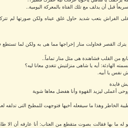
عاً قبل أن يدلف مع تلك الفتاة بالمعركة اليومية..
على الفراش بتعب شديد حاول غلق عيناه ولكن صورتها لم تترك
 يترك القصر فحاولت منار إخراجها مما هى به ولكن لما تستطع ف
ابع من القلب فشاهندة هى مثل منار تماماً..
مته الهادئة: أيه يا شاهى منزلتيش تتغدي معانا ليه؟
ش نفس يا أبيه.
يش فايدة
روحى أعملى ليزيد القهوة وأنا هفضل معاها شوية
طيبة الخاطر وهذا ما سيفعله أخيها فتوجهت للمطبخ التى تدلفه لع
كو له ما بها فقالت بصوت متقطع من العتاب: أنا عارفه أن ال