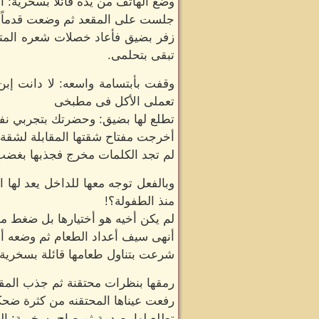
وضع الهاتف من يده قائلا بسخرية:
جلست على المقعد ثم وضعت قدماً فو
زفر بضيق فأعاد خصلات شعره المتمر
تبقى بتحلمى.
وقفت بأبتسامة واسعه: لا دانت إ
تعملى الأكل فى مطبخى
تطلع لها بضيق: وحضرتك بتجربي نفس
أخرجت مفتاح شقتها المقابلة لشق
لم تجد الكلمات مخرج فجذبها بغضب
وبالفعل توجه معها للداخل يعد لها 
منذ الطفولة؟!
لم يكن أخيه هو أختيارها بل ضغط من
أنهى سيف أعداد الطعام ثم وضعه أم
شرعت بتناول طعامها قائلة بسخرية:
رمقها بنظرات محتقنة ثم جذب المقع
رفعت عيناها المحتقنه من كثرة ضحكا
تطلع لها بصدمة ثم صاح بسخرية: ال