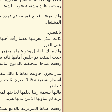
رمقته بنظرة مشتعلة فتوجه لشقته سري
ولج لغرفته فخلع قميصه ثم تمدد 
المشتعل..
بالقصر..
كانت تبكى بغرفتها بعدما رأت أخيها
على الفور...
ولج مالك للداخل وهو يتأملها بحزن ن
جذب المقعد ثم جلس أمامها قائلا ببس
رفعت عيناها المحتقنه بالدموع: مالي
منار بحزن ؛حاولت معاها يا مالك مف
أستدار لشقيقته قائلا بصوتٍ ثابت: 
: حاضر
قالتها ببسمة رضا لعلمها لحاجتها لم
يزيد لم يتناولها الا من يديها هى...
رفعت عيناها المترقرقة بالدمع تش