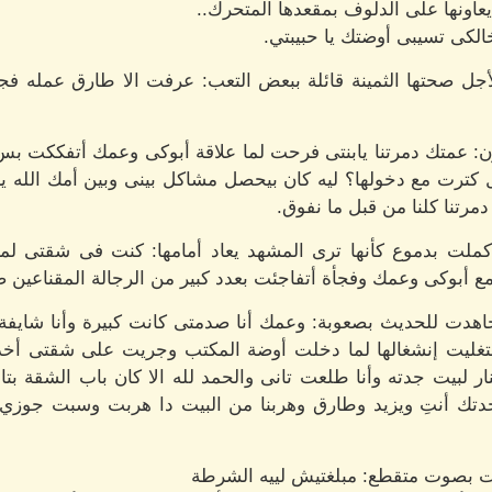
يعاونها على الدلوف بمقعدها المتحرك..
 خالكى تسيبى أوضتك يا حبيبتي.
أجل صحتها الثمينة قائلة ببعض التعب: عرفت الا طارق عمله فج
ن: عمتك دمرتنا يابنتى فرحت لما علاقة أبوكى وعمك أتفككت بس أ
 كترت مع دخولها؟ ليه كان بيحصل مشاكل بينى وبين أمك الله ي
دمرتنا كلنا من قبل ما نفوق.
 فأكملت بدموع كأنها ترى المشهد يعاد أمامها: كنت فى شقت
ع أبوكى وعمك وفجأة أتفاجئت بعدد كبير من الرجالة المقناعين ضرب
اهدت للحديث بصعوبة: وعمك أنا صدمتى كانت كبيرة وأنا شاي
غليت إنشغالها لما دخلت أوضة المكتب وجريت على شقتى أخ
 لبيت جدته وأنا طلعت تانى والحمد لله الا كان باب الشقة بت
ك أنتِ ويزيد وطارق وهربنا من البيت دا هربت وسبت جوزي و
ت بصوت متقطع: مبلغتيش لييه الشرطة