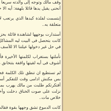
وقف مالك وتوجه إلى والدته سريعاً 
أنحنى يقبل يدها قائلا بلهفة: أيه الا
إبتسمت لفلذة كبدها الذي يرتعب ل
متعلقة به..
أستدارت بوجهها لشاهندة قائلة بحز
كانت بتحصل فى البيت ليه المشاكل
في حل غير دخولها عيلتنا الا للأسف 
تأملتها بستغراب لكلمتها الأخيرة
أشوف فى أيه لقيتها واقفة بتتخانق م
لم تستطيع ان تنطق تلك الكلمة فج
بس مكنش ادامى وقت للتفكير أست
أفتكرتكم طلبت من مالك يهرب بمنار
نزلت على صوت الخناق دخلت وأخدت
خلاص مات..
كانت الدموع تشق وجهها بقوة فقال