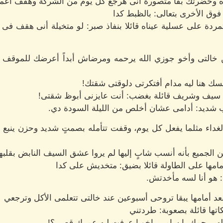
 أه وحضرتك بقا متصورة أنى هرجع كل يوم من الشركة وهقف أعمل
ق الأخرى بتعالى: بالظبط كدا
دة على عسلية عيناه قائلا بنفاذ صبر: لو متخيلة أنى هقف فى ا
بن خالتى وأخو جوزي الله يرحمه ومرضاش أبداً أعرضك للموقف
ك هنا ليه مدام أفتكرتى دلوقتى شقتك!
ة سيف وشريف قائلة بغضب: أنت عايزنى أبوظ شقتى!
 شديد: أدامى عشان أخلص من الليلة السودة دي.
الغداء مثلما يفعل كل يوم، وقفت تتأمله بصمتٍ شديد وحزن ينبع 
 الجميع بأنه أنسب شابٍ إليها لم يروا عشق السيف النابض بقلبها
امها على الطاولة قائلا بضيق: متخديش على كدا
 هو أنا لسه مأخدتش.
د أمامها يبقا تروحى أسبوعين عند خالتى تتعلمى الأكل وترجعي
تها قائلة بصعوبة: طردتني
له يرحمك يا سامي ياخويا عرفت ليه عمرك قصير؟!