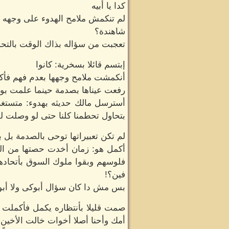
كدا يا أبيه
لم تنكمش ملامح الهدوء على وجهه ف
شاهندة؟
تعجبت من سؤاله بذاك الوقت بالتحدي
إبتسم قائلا بسخرية: كانوا
أنكمشت ملامح وجهها بعدم فهم فأكمل
رفعت عيناها بصدمة حينما علمت بوجو
أسترسل مالك حديثه بهدوء: متستغرب
بتحاول تحطمنا كلنا حتى لو وصلت ل
لم تكن تعبيراتها توحى بالصدمة بل ب
أكمل هو: زمان أخدت حصتها من الت
فلوسهم وبقوا ملوك السوق بأتحاده
فين؟!
بس مش دا كان سؤال أبوكى ولا أبويا 
صمت قليلا بأنتظاره يكمل فأكملت ت
أمك وأحنا أصلا أخوات خالت الأخين 