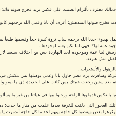
مالك محترف بألتزام الصمت على عكس يزيد فخرج صوته قائلا بهدو
د فخرج صوتها المندهش: أعرف أن بابا وعمي الله يرحمهم كانوا 
 بهدوء: جدنا الله يرحمه ساب ثروة كبيرة جداً وقسمها طبعاً بم
د عمة لها؟! فهى لما تكن بعلم لوجودها..
يش لينا عمة وموجوده لحد النهاردة بس مع أختلاف بسيط لازم تعر
لقتل مش هتردد.
الزهول والأستغراب..
ركة وسافرت بره مصر حاول بابا وعمى يوصلها بس مكنش فى أي
م بعد سنين رجعت عمتك بس كانت على الحديدة ذي ما بيقولوا
بالعكس قدملوها الراحة ورحبوا بيها فى عيلتنا من غير ما يسألوه
لك العجوز التى دلفت للغرفة بعدما علمت من منار ما حدث: دمرت
يكرهوا بعض ويفضوا كل حاجه بينهم لحد ما كل حاجة أتدمرت يا ب