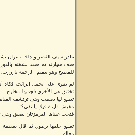
غادر سيف القصر وبداخله نيران تشت
صف سيارته ثم صعد لشقته بالدور ا
للمطبخ وهو يتمتم: الرحمة يارررب.
لم يقوى على تحمل الرائحة فكاد أن 
تختنق هى الأخري فجذبها للخارج...
تطلع لها بصمت وهى ترتشف المياه ت
مفيش فايدة فيكِ يا تقى؟!
فتحت عيناها القرمزتان بضيق وهى ت
تطلع خلفها بزهول ثم قال بصدمة: ك
معاكِ