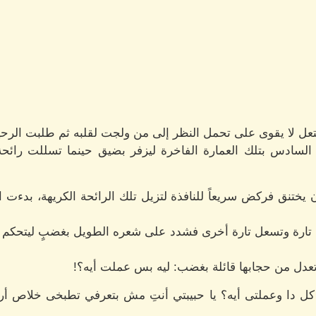
عل لا يقوى على تحمل النظر إلى من ولجت لقلبه ثم طلبت الرحي
لسادس بتلك العمارة الفاخرة ليزفر بضيق حينما تسللت رائحة
يختنق فركض سريعاً للنافذة لتزيل تلك الرائحة الكريهة، بدءت ال
ارة وتسعل تارة أخرى فشدد على شعره الطويل بغضبٍ ليتحكم مما
عدل من حجابها قائلة بغضب: ليه بس عملت أيه؟!
ل دا وعملتى أيه؟ يا حبيبتي أنتِ مش بتعرفي تطبخى خلاص أرض