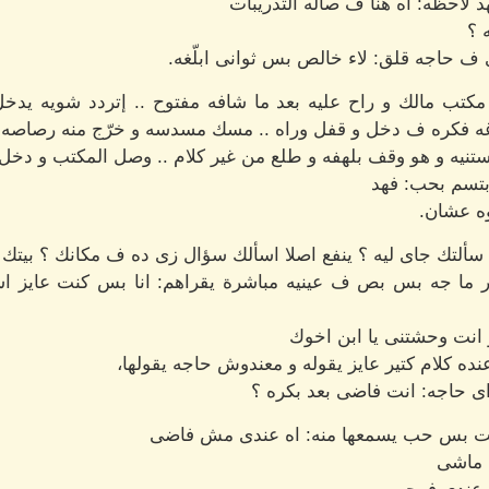
هد لاحظه: اه هنا ف صاله التدريبات
 ؟
ف حاجه قلق: لاء خالص بس ثوانى ابلّغه.
كتب مالك و راح عليه بعد ما شافه مفتوح .. إتردد شويه يد
غه فكره ف دخل و قفل وراه .. مسك مسدسه و خرّج منه رصاصه حط
ستنيه و هو وقف بلهفه و طلع من غير كلام .. وصل المكتب و دخ
بتسم بحب: فهد
ه عشان.
 سألتك جاى ليه ؟ ينفع اصلا اسألك سؤال زى ده ف مكانك ؟ بيتك 
 ما جه بس بص ف عينيه مباشرة يقراهم: انا بس كنت عايز ا
انت وحشتنى يا ابن اخوك
ده كلام كتير عايز يقوله و معندوش حاجه يقولها،
ى حاجه: انت فاضى بعد بكره ؟
دحت بس حب يسمعها منه: اه عندى مش فاضى
ا ماشى