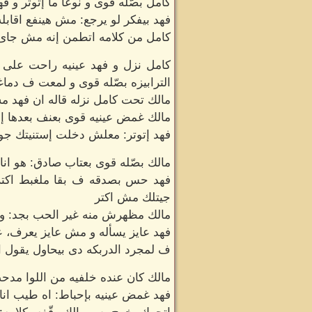
كامل بصّله قوى و نوعا ما إتوتر و ف
فهد بيفكر لو يرجع: مش هينفع اقابله
كامل من كلامه اتطمن إنه مش جاى 
كامل نزل و فهد عينيه راحت على م
الترابيزه بصّله قوى و لمعت ف دما
مالك تحت كامل نزله قاله ان فهد م
مالك غمض عينيه قوى بعنف بعدها إ
فهد إتوتر: معلش دخلت إستنيتك جو
مالك بصّله قوى بعتاب صادق: هو انا
فهد حس بصدقه ف بقا ملغبط اكتر
جيتلك مش اكتر
مالك مظهرش منه غير الحب بجد: و 
فهد عايز يسأله و مش عايز يعرف، عن
ف لمجرد الدربكه دى بيحاول يقول ا
مالك كان عنده خلفيه من اللوا م
فهد غمض عينيه بإحباط: اه طيب ان