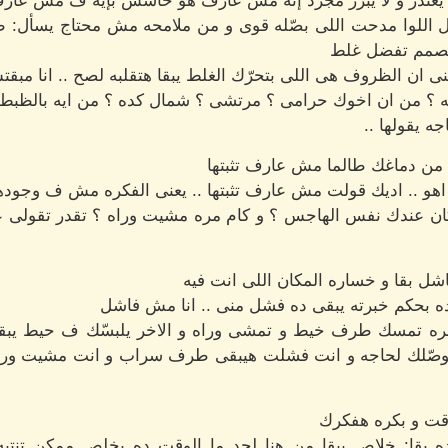
 يعتذر و لا يبرر مجرد إنه مش عارف هو حاسس بإيه ف مش عارف 
بل اللوا مدحت اللى بصّله قوى و من ملامحه مش محتاج يسأل: ط
مصمم تفضل غلط
 ان الظروف هى اللى بتحرّك الغلط يبقا هتقلبه لصح .. انا مبقت
ايه ؟ من ان اخوك حرامى ؟ مرتشى ؟ شمال كده ؟ من ايه بالظبط
ه يقولها ..
 من دماغك طالما مش عارف تثبتها
اهو .. اديك قولت مش عارف تثبتها .. يعنى الفكره مش ف وجودها
 كان عندك نفس الهاجس ؟ و كام مره مشيت وراه ؟ تقدر تقولى
اشل بقا و خساره المكان اللى انت فيه
ده بحكم خبرته يبقى ده فشل منى .. انا مش فاشل
 مره تمسك طرف خيط و تمشى وراه و الاخر يلبسّك ف حيط يبق
صّلك لحاجه و انت فشلت هيبقى طرف سراب و انت مشيت وراه
قت و بكره هفكرك
ه بقا: خلاص يبقا من هنا لحد ما الوقت ده يخلص ممكن تنتبه