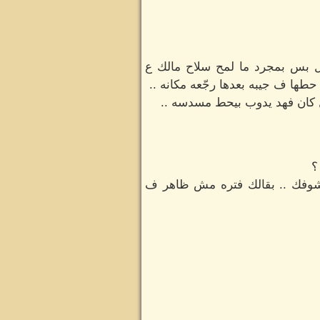
خل بس بمجرد ما لمح سلاح مالك ع
ها ف جيبه بعدها رجّعه مكانه ..
ل كان فهد يدوب بيحط مسدسه ..
؟
شوفك .. بقالك فتره مش ظاهر ف