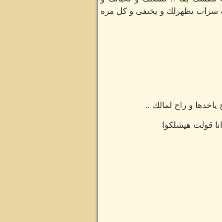
ه سراب يظهرلك و يختفى و كل مره
خدها و راح لمالك ..
انا قولت هيشلكوا