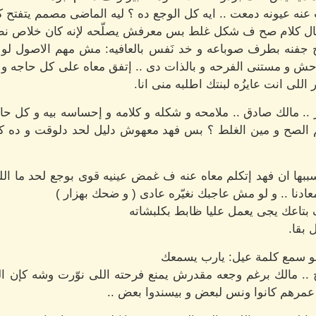
نه عيونه دمعت .. ايه كل الوجع ده ؟ ليه الماضى مصمم يتفتح ك
 قال كلام صح ف شكل غلط بس معرفش يصلّحه لإنه كان خلاص نطق
ه بطرف صوباعه و خد نَفس بالعافيه: مش مهم الاصول لو هتب
حش و مستنى الفرحه و بالذات دى .. إتفق معاه على كل حاجه و ان
اللى انت عايزُه لبنتك اطلبه منى انا.
 .. مالك صادق .. ملامحه و شكله و كلامه و إحساسه بيه و كل حاج
 الصح و مين الغلط ؟ بس فهد معهوش دليل لحد دلوقت و ده كفايه
سببها ان فهد إتكلم معاه عنه ف غمض عينيه قوى بوجع لحد ما الل
دنا .. و لو مش عاجبك نغيّره عادى ( و ضحك بهزار )
ف بتاعك يجى يعمل عليا ظابط بكلبشاته
 بقا.
و سمع كلمة عيل: يارب يسمعك
.. مالك برغم وجعه مقدرش يمنع فرحته اللى نوّرت وشه كإن ال
 عمرهم كانوا ونس لبعض و بيسندوا بعض ..