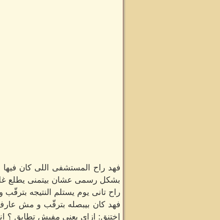
فهد راح المستشفى اللى كان فيها 
بشكل رسمى عشان بيتمنى يطلع غلط
راح تانى يوم يستلم النتيجه بترقّب 
فهد كان بيبصله بترقّب و مش عارف 
إختنق: ازاى يعنى مفيش تطابق ؟ انت