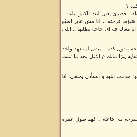
ده ؟
ه: قصدى يعنى انت الكبير بتاعه
وّظ فرحته .. انا مش عايز اضيّع
ا معاك ف اى حاجه تطلبها .. اللى
ه بتقول كده .. يبقى ليه فهد واخد
 يبرّأ مالك ع الاقل لحد ما تثبت
وا مدحت إنتبه و إستأذن يمشى: انا
فرحه دى بتاعته .. فهد طول عمره