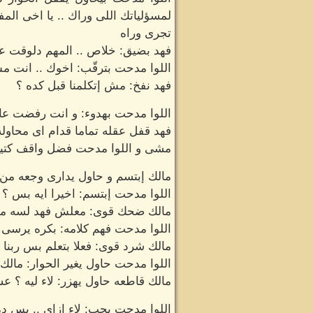
لمسؤلياتك اللى وراك .. يا اخى ا
تجرى وراه
فهد بضيق: خلاص .. المهم دلوقت عاي
اللوا مدحت بترقّب: اخوك .. انت م
فهد نفخ: مش إتكلمنا قبل كده ؟
اللوا مدحت بهدوء: و انت رفضت عار
فهد قفل عقله تماما قدام اى محاوله
مشى و اللوا مدحت فضل واقف كتير 
مالك إبتسم و حاول يدارى وجعه من ال
اللوا مدحت إبتسم: اخيرا ايه بس ؟ 
مالك ضحك قوى: معلش فهد لسه مش
اللوا مدحت فهم كلامه: بكره يرسى .. 
مالك شرد قوى: فعلا بتعلم بس ربنا 
اللوا مدحت حاول يغير الحوار: مالك
مالك قاطعه حاول يهزر: لاء ليه ؟ ع
اللوا مدحت بحب: لاء ازاى .. بس ده