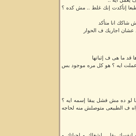
يعمل ايه ..
بعا إتأكدت إنك غلط .. مش كده ؟
ش شاكك انا متأكد
 عشان اجاريك ف الحوار
 قد ما هى ف إثباتها
 عملت ايه ؟ هو كل مره موجود بس
ا لو ده مش فشل يبقا إسمه ايه ؟
 ف الطببعى متوصلش منه لحاجه
 لنفسك بقا .. لشغلك و لحياتك و