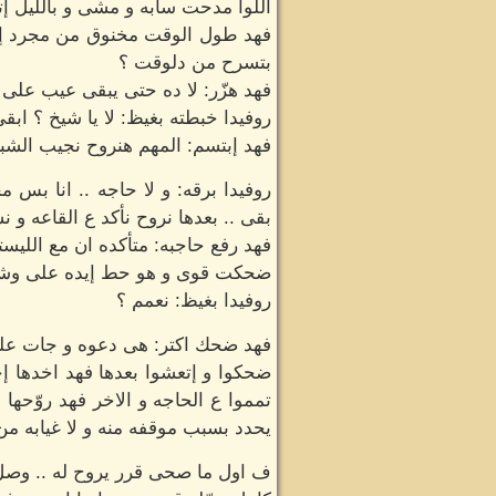
اللوا مدحت سابه و مشى و بالليل إتق
فهد طول الوقت مخنوق من مجرد إح
بتسرح من دلوقت ؟
فهد هزّر: لا ده حتى يبقى عيب على ا
روفيدا خبطته بغيظ: لا يا شيخ ؟ ابق
فهد إبتسم: المهم هنروح نجيب الشبكه
روفيدا برقه: و لا حاجه .. انا بس 
بقى .. بعدها نروح نأكد ع القاعه و 
فهد رفع حاجبه: متأكده ان مع الليست
ضحكت قوى و هو حط إيده على وشه
روفيدا بغيظ: نعمم ؟
فهد ضحك اكتر: هى دعوه و جات عليا
ضحكوا و إتعشوا بعدها فهد اخدها إخت
تمموا ع الحاجه و الاخر فهد روّح
يحدد بسبب موقفه منه و لا غيابه 
ف اول ما صحى قرر يروح له .. وصل