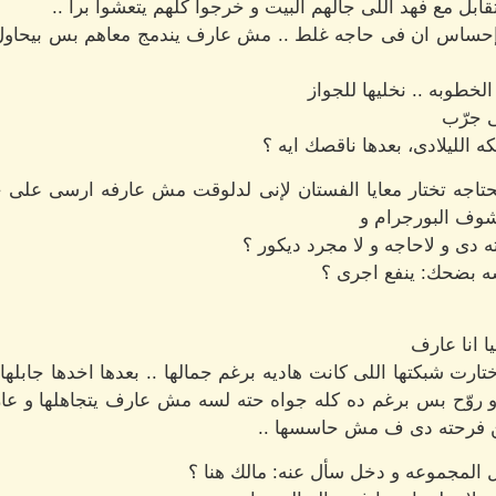
ابل مع فهد اللى جالهم البيت و خرجوا كلهم يتعشوا برا ..
ساس ان فى حاجه غلط .. مش عارف يندمج معاهم بس بيحاول و 
لخطوبه .. نخليها للجواز
ى جرّب
 الليلادى، بعدها ناقصك ايه ؟
محتاجه تختار معايا الفستان لإنى لدلوقت مش عارفه ارسى على حا
نشوف البورجرام و
ه دى و لاحاجه و لا مجرد ديكور ؟
 بضحك: ينفع اجرى ؟
 انا عارف
ارت شبكتها اللى كانت هاديه برغم جمالها .. بعدها اخدها جابلها
ها و روّح بس برغم ده كله جواه حته لسه مش عارف يتجاهلها و 
من فرحته دى ف مش حاسسها ..
 المجموعه و دخل سأل عنه: مالك هنا ؟