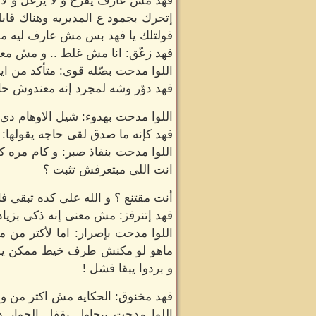
فهد مش عارف يفرح و لا يزعل و لا
إتحرك بجمود ع المديريه وهناك قا
قولتلك يا فهد بس مش عارف ليه 
فهد زعّق: انا مش غلط .. و مش معنى
اللوا مدحت بصّله قوى: متأكد من 
فهد دوّر وشه لمجرد إنه معندوش حاج
اللوا مدحت بهدوء: شيل الاوهام دى
فهد كإنه ما صدق لقى حاجه يقولها: 
اللوا مدحت بنفاذ صبر: و كام مره
انت اللى مبتعرفش تثبت ؟
أنت مقتنع ؟ و الله على كده تبقى ف
فهد إتنرفز: مش معنى إنه ذكى بزيا
اللوا مدحت بإصرار: اما لأكتر من
ماهو لو مكنش طرف خيط ممكن يو
و بردوا يبقا فشل !
فهد مخنوق: الحكايه مش اكتر من و
اللوا مدحت بيحاول يقفل الحوار د