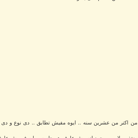
من اكتر من عشرين سنه .. ايوه مفيش تطابق .. دى نوع و دى 