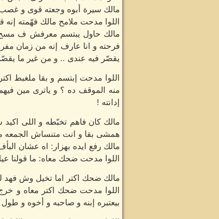
مالك سيرة أبوه وجعته قوى و غصب ع
اللوا مدحت ملامح مالك فهّمته إنه
مالك حاول يبتسم معرفش ف مسح جفن
فرحته و انا عارف إنه من زمان مفر
يقصّر فيه عندى .. و من غير ما يقصّر 
اللوا مدحت إبتسم و بقا ملغبط اكتر
منه الموقف ده ؟ و ياترى مين فيهم
إدانته !
مالك كان فاهم تخبّطه و اللى اكيد 
همشى بقا و انت متنساش الجمعه معا
مالك رفع ايده بهزار: اه عشان البأ
اللوا مدحت ضحك معاه: ما قولنا عيل
مالك ضحك اكتر اما تخيل وش فهد ل
اللوا مدحت ضحك اكتر معاه و خرج 
بيعتبره إبنه و صاحبه و أخوه و طول