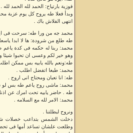
فوزية بارتياح: الحمد لله الحمد لله .
وبدأ فعلا طه يروح كل يوم عزبة محم
انتهى الفلاش باك .
محمد جه من ورا طه: سرحت فى ايه
طه طلع من شرودة: ها لا ابدا ياسع
محمد: ربنا له حكمه فى كدة ياعم طه
وهو خير لكم وعسى ان تحبوا شيئا وه
طه:ونعم بالله يابيه بس ممكن اط
محمد: طبعا اتفضل اطلب .
طه: انا تعبان ومحتاج انى اروح .
محمد: ماشى روح ياعم طه بس لو س
طه . حاضر يابيه تحت امرك عن اذنك
محمد: الامر لله مع السلامه .
ونروح لبطلتنا .
دخلت الشمس بتداعب خصلات شعر 
وطلعت علشان تساعد أمها فى تحضي