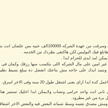
المدير: لا مش خير ابدا انت حرامى وسرقت من عهدة الشرك
يمكن امد ايدى للحرام ابدا .
 غير امين على مال الشركه اللى بتكسب منها رزقك وكمان فى 
بتمد ايدك على حاجه مش بتاعتك اتفضل دة مبلغ بسيط نظير خ
دا ازاى يعنى اشتغل طول 20 سنه وفى الاخر اسرق.
ى تانى انت واحد حرامى ونصاب ولايمكن ابدا اخليك تستمر 
ل برة من غير مطرود.
ش مصدق نفسه وسط شماته البعض فيه والبعض الاخر اشفاقا عل