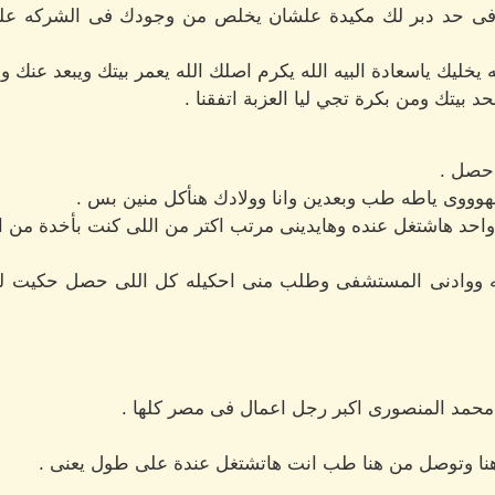
 فى حد دبر لك مكيدة علشان يخلص من وجودك فى الشركه عل
خليك ياسعادة البيه الله يكرم اصلك الله يعمر بيتك ويبعد عنك ولا
بيتك ومن بكرة تجي ليا العزبة اتفقنا .
 حصل .
لهوووى ياطه طب وبعدين وانا وولادك هنأكل منين بس .
 واحد هاشتغل عنده وهايدينى مرتب اكتر من اللى كنت بأخدة من ا
اعته ووادنى المستشفى وطلب منى احكيله كل اللى حصل حكيت
حمد المنصورى اكبر رجل اعمال فى مصر كلها .
هنا وتوصل من هنا طب انت هاتشتغل عندة على طول يعنى .