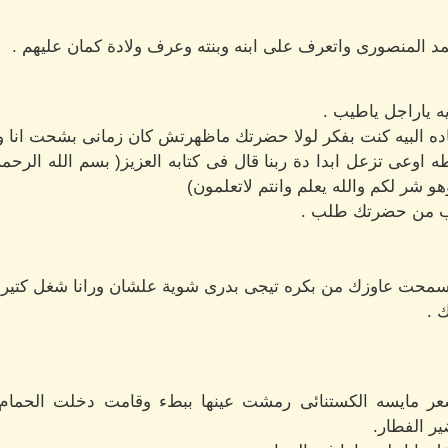
د المنصورى واتعرف على ابنه وبنته وعرف ولادة كمان عليهم .
 ياراجل ياطيب .
اده البيه كنت بفكر لولا حضرتك ماظهرتش كان زمانى بشحت انا وو
 اوعى تزعل ابدا دة ربنا قال فى كتابه العزيز( بسم الله الرحم
و شر لكم والله يعلم وانتم لاتعلمون)
لب من حضرتك طلب .
محت عاوزك من بكره تيجى بدرى شوية علشان ورانا شغل كتير 
 .
مايسه الكستنائى رمشت عينها ببطء وقامت دخلت الحمام
ر الفطار.