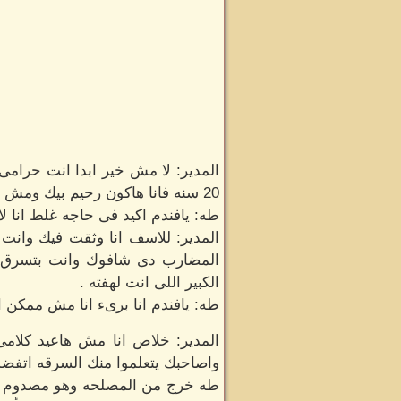
20 سنه فانا هاكون رحيم بيك ومش هابلغ فيك البوليس لكن هاكتفى بطردك من الخدمه .
طه: يافندم اكيد فى حاجه غلط انا لا
المدير: للاسف انا وثقت فيك وانت
المضارب دى شافوك وانت بتسرق و
الكبير اللى انت لهفته .
طه: يافندم انا برىء انا مش ممكن اعمل كدة اب
المدير: خلاص انا مش هاعيد كلام
واصاحبك يتعلموا منك السرقه اتفض
طه خرج من المصلحه وهو مصدوم وم