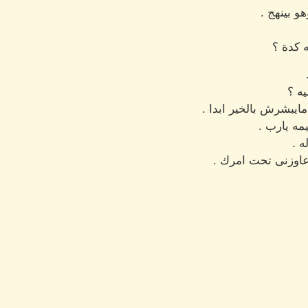
و بينهج .
ه كدة ؟
ه ؟
يبشرش بالخير ابدا .
مه يارب .
ه .
عاوزنى تحت امرك .