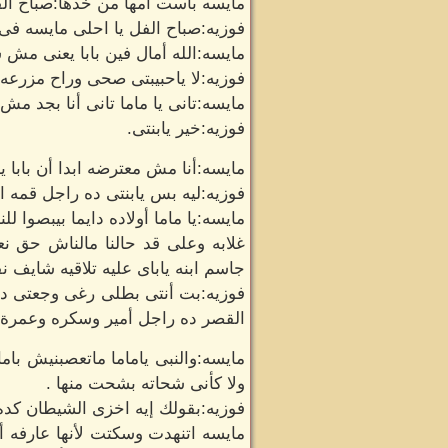
مايسه باست أمها من خدها:صباح الفل 
فوزيه:صباح الفل يا احلى مايسه فى ال
مايسه:الله أمال فين بابا يعنى مش
فوزيه:لا ياحبيبتى صحى وراح مزرعه
مايسه:تانى يا ماما تانى أنا بجد مش
فوزيه:خير يابنتى.
مايسه:أنا مش معترضه ابدا أن بابا
فوزيه:ليه بس يابنتى ده راجل قمه ال
مايسه:يا ماما أولاده دايما بيبصوا 
غلابه وعلى قد حالنا مالناش حق نع
جاسم ابنه ياباى عليه تلاقيه شايف
فوزيه:بت أنتى بطلى رغى وجعتى دم
القصر ده راجل أمير وسكره وعمرة ماب
مايسه:والنبى ياماما ماتعصبنيش باما
ولا كأنى شحاته بشحت منها .
فوزيه:بقولك إيه اخزى الشيطان كد
مايسه اتنهدت وسكتت لأنها عارفه 