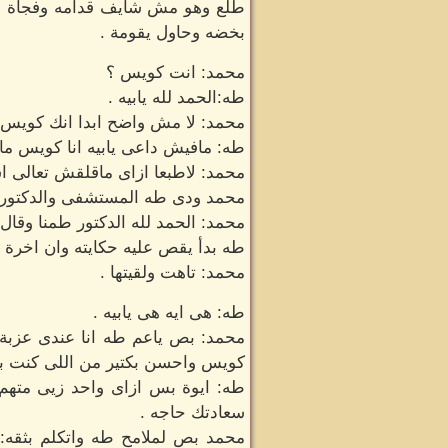
طلع وهو مش شايف قدامه وفجأة وه
بخضه وحاول يقومة .
محمد: انت كويس ؟
طه:الحمد لله يابيه .
محمد: لا مش واضح ابدا انك كويس خ
طه: مافيش داعى يابيه انا كويس ما
محمد: لاطبعا ازاى ماقلقش تعال
محمد ودى طه المستشفى والدكتور ب
محمد: الحمد لله الدكتور طمنا وقال
طه بدأ يقص عليه حكايته وان اخرة 
محمد: تاهت ولقيتها .
طه: هى ايه هى يابيه .
محمد: بص ياعم طه انا عندى عزبة ف
كويس واحسن بكتير من اللى كنت بتا
طه: ايوة بس ازاى واحد زيى مت
سعادتك حاجه .
محمد بص لملامح طه واتكلم بثقه: