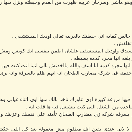
و ماشى وسرحان عربيه ظهرت من العدم وخبطته ونزل منها راجل
الص كفايه انى خبطتك بالعربيه تعالى اوديك المستشفى .
تقلقش .
ى اسندك واوديك المستشفى علشان اطمن بنفسى انك كويس ومش 
لغه انها مجرد كدمه بسيطه .
 انها مجرد كدمه انا اسف والله مااخدتش بالى انما انت كنت في
خدمته فى شركه مضارب الطحان انه اتهم ظلم بالسرقة وانه برىء
يها مزرعة كبيرة اوى عاوزك تاخد بالك منها اوى اثناء غيابى 
خدة من الشغل اللى كنت بتشتغل فيه ها قلت ايه .
هم بسرقه شركه زى مضارب الطحان تأمنه على نفسك وعزبتك 
 لا لانى عندى يقين انك مظلوم مش معقوله بعد كل اللى حك