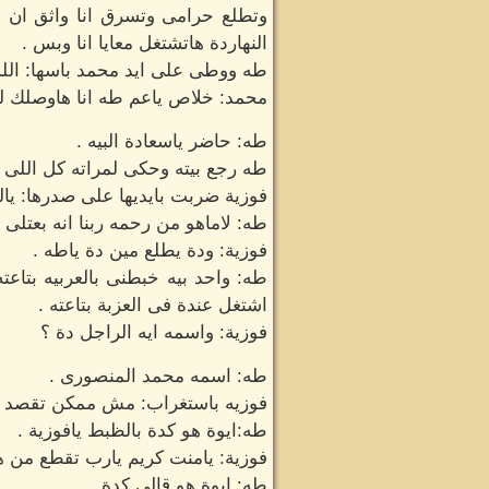
وتطلع حرامى وتسرق انا واثق ان
النهاردة هاتشتغل معايا انا وبس .
طه ووطى على ايد محمد باسها: الله ي
محمد: خلاص ياعم طه انا هاوصلك لحد 
طه: حاضر ياسعادة البيه .
طه رجع بيته وحكى لمراته كل اللى
فوزية ضربت بايديها على صدرها: يا
طه: لاماهو من رحمه ربنا انه بعتلى
فوزية: ودة يطلع مين دة ياطه .
طه: واحد بيه خبطنى بالعربيه بت
اشتغل عندة فى العزبة بتاعته .
فوزية: واسمه ايه الراجل دة ؟
طه: اسمه محمد المنصورى .
فوزيه باستغراب: مش ممكن تقصد م
طه:ايوة هو كدة بالظبط يافوزية .
فوزية: يامنت كريم يارب تقطع من 
طه: ايوة هو قالى كدة .