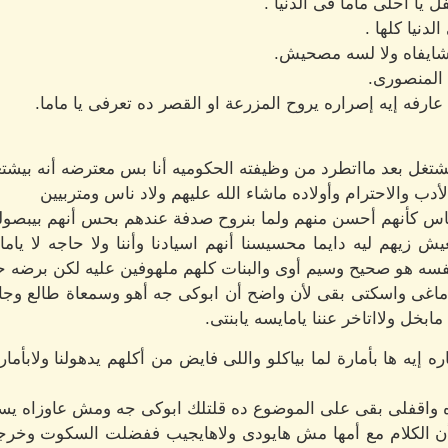
يا احلى ماما فى الدنيا .
دنيا كلها .
 شايفاه ولا لسه مصحيش.
 المنصورى.
 عارفه إيه إصراره يروح المزرعة او القصر ده تعرفى يا ماما.
 يشتغل بعد مااتطرد من وظيفته الحكوميه أنا بس معترضه أنه بي
أدب والاحترام وأولاده ماشاء الله عليهم ولاد ناس ومتربيين
للناس كأنهم أحسن منهم ولما بنروح صدفة عندهم بحس أنهم بيبصولنا
يش زيهم ليه دايما محسيسنا أنهم اسيادنا وأننا ولا حاجه لا يا
 نفسه هو صحيح وسيم أوى والبنات كلهم ملهوفين عليه لكن برضه 
اغى واسكتى بقى لأن واضح أن ابوكى جه أهو وسمعاة طالع وجا
خل ولااتاخر عننا يامايسه يابنتى.
ره إيه ها بأمارة لما بياكلو واللى فايض من أكلهم يدهولنا ولابأما
ه واقفلى بقى على الموضوع ده قلتلك ابوكى جه ومش عاوزاه يس
أن الكلام مع أمها مش هايودى ولاهايجيب ففضلت السكوت وخرج