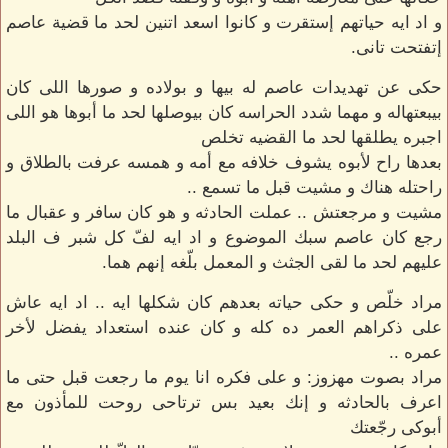
و اد ايه حياتهم إستقرت و كانوا اسعد اتنين لحد ما قضية عاصم
إتفتحت تانى.
حكى عن تهديدات عاصم له بيها و بولاده و صورها اللى كان
بيبعتهاله و مهما شدد الحراسه كان بيوصلها لحد ما أبوها هو اللى
اجبره يطلقها لحد ما القضيه تخلص
بعدها راح لأبوه يشوف خلافه مع أمه و همسه عرفت بالطلاق و
راحتله هناك و مشيت قبل ما تسمع ..
مشيت و مرجعتش .. عملت الحادثه و هو كان سافر و عقبال ما
رجع كان عاصم سبك الموضوع و اد ايه لفّ كل شبر ف البلد
عليهم لحد ما لقى الجثث و المعمل بلّغه إنهم هما.
مراد خلّص و حكى حياته بعدهم كان شكلها ايه .. اد ايه عاش
على ذكراهم العمر ده كله و كان عنده استعداد يفضل لأخر
عمره ..
مراد بصوت مهزوز: و على فكره انا يوم ما رجعت قبل حتى ما
اعرف بالحادثه و إنك بعيد بس ترتاحى روحت للمأذون مع
أبوكى رجّعتك