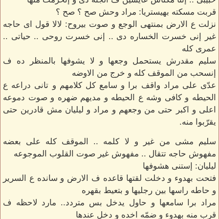
قربت مسكته بهيستريا: مراد وحش صح ؟ صح ؟
نزلت ع الارض بمنتهى الوجع و صوت بيروح: لالا قول اى حاجه
غير إنى خسرت الخساره دى .. إنى خسرت روحى .. حياتى ..
عمرى كله
سليم مقدرش يستحمل وجعها و لا يشوفها بالمنظر ده ف
إنسحب من الموقف كله و خرج من الاوضه
عدّى على مراد واقف برا و سامع كل كلامهم و تانى دراعه ع
الحيطه و كافى وشه ع الحيطه و مديهم ضهره و صوت دموعه
اعلى و اكبر حتى من وجعهم و مراد و ليليان مش قادرين حتى
يقرّبوا منه.
سليم مشى من غير و لا كلمه .. الموقف كله على بعضه
مفهوش حاجه تتقال .. مفهوش غير صوت القلوب الموجوعه
ليليان: إستنى هشوفها
فتحت بهدوء و دخلت لقتها قاعده ف الارض و سانده ع السرير
و حاطه راسها بين رجليها و بتعيط بقهره
مراد برا سامعها و حاول يدخل بس متردد.. مارد لاحظه ف
قرب منه بهدوء و ضمّه اخده و دخل عندها