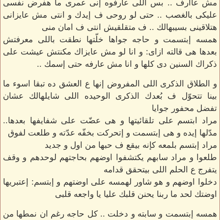
مش عاارف .. بس اللى عارفوه إنى عمرى ما هفرض نفسى
عليكى بالغصب .. حتى لو روحى ف إيدك و انتى مش عايزانى
هتلاقينى بسيبهالك .. ف متقلقيش انتى ف امان منى
همسه إبتسمت و حاجه جواها خلّتها نطقت باللى معرفتش
بعدها هى قالته ازاى: و انا لو مش عايزاك مكنتش عيشت على
ذكراك السنين دى كلها و انا مش عارفه حتى إسمك ..
و الطلاق الذكرى اللى المفروض إنها ع العشق ده تبقا اسوء ما
بينا تتحوّل ف بُعدك الذكرى الوحيده اللى شايلهالك عشان
تفضل محفور جوايا
مراد ابتسم على تلقائيتها و هى عضّت على شفايفها بعدها..
مدّلها إيده و هى إبتسمت و إتحركت بخفّه عدّته و طلعت لفوق
مراد إبتسم بلمعه كإنه بيقع ف حبها من اول و جديد
طلعوا و مراد سابهم يكتشفوا اوضهم بحاجتهم لوحدهم و وقف
يتفرج ع الحلم اللى بيتحقق قدامه
دخلوا اوضهم و هو شاور لهمسه على اوضتهم و إبتسم: إعتبريها
اوضتك لحد ما ربنا يحنن قلبك عليا يا واجعه قلبى
همسه إبتسمت و سابته و دخلت .. كل حاجه رغم ان نمطها من