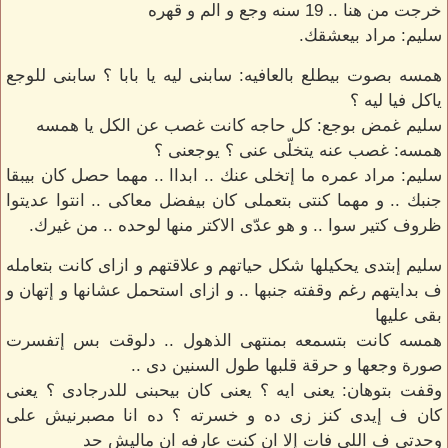
خرجت من هنا .. 19 سنه وجع و الم و قهره
سليم: مراد بيعشقك.
همسه بصوت بيطلع بالعافيه: سابنى ليه يا بابا ؟ سابنى للوجع
ياكل فيا ليه ؟
سليم غمض بوجع: كل حاجه كانت غصب عن الكل يا همسه
همسه: غصب عنه يتخلّى عنى ؟ يوجعنى ؟
سليم: مراد عمره ما إتخلى عنك .. ابداا .. مهما حصل كان بيبقا
جنبك .. و مهما كنتى بتعملى كان بيفضل معاكى .. انتوا عديتوا
ظروف كتير سوا .. و هو عدّى الاكتر منها لوحده .. من غيرك.
سليم إبتدى يحكيلها شكل حياتهم و علاقتهم و ازاى كانت بتعامله
ف بدايتهم رغم وقفته جنبها .. و ازاى استحمل عشانها و إتهان و
بقى عليها
همسه كانت بتسمعه بمنتهى الذهول .. دلوقت بس إتفسرت
صورة وجعها و حرقة قلبها طول السنين دى ..
وقفت بتوهان: يعنى ايه ؟ يعنى كان بيحبنى للدرجادى ؟ يعنى
كان ف إيدى كنز زى ده و خسرته ؟ ده انا مصبرنيش على
وحدتى ف اللى فات إلا ان كنت عارفه ان ماليش حد