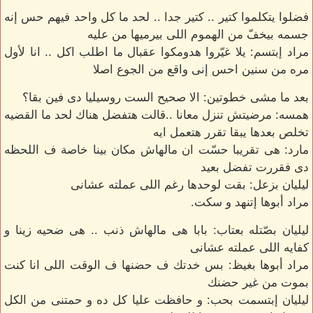
فضلوا يتكلموا كتير .. كتير جدا .. لحد ما كل واحد فيهم حس إنه
جسمه بيخفّ من الهموم اللى بيرميها من عليه
مراد إبتسم: يلا غيّروا هدومكوا عقبال ما اطلب اكل .. انا لأول
مره من سنين احس إنى واقع من الجوع اصلا
بعد ما مشى خطوتين: الا صحيح الست روسيليا دى فين بقا؟
همسه: مرضيتش تنزل معانا ..قالت هتفضل هناك لحد ما القضيه
تخلص بعدها يبقا تقرر هتعمل ايه
مارد: هى تقريبا حسّت ان مالهاش مكان بينا خاصة ف اللحظه
دى فقررت تفضل بعيد
ليليان بزعل: بقت لوحدها رغم اللى عملته عشانى
مراد أبوها إتنهد و سكت.
ليليان بصّتله بعتاب: بابا هى مالهاش ذنب .. هى ضحيه زينا و
كفايه اللى عملته عشانى
مراد أبوها بغيظ: بس خدتك ف حضنها ف الوقت اللى انا كنت
بموت من غير حضنك
ليليان إبتسمت بحب: و حافظت عليا كل ده و حمتنى من الكل