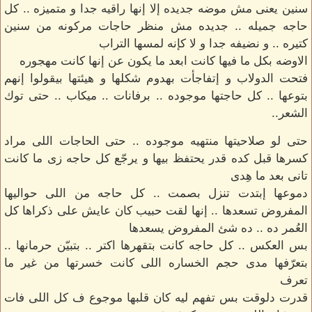
سنين يعنى مش موضه جديده إلا إنها راقيه جدا و متميزه .. كل
حاجه جميله .. جديده مش منظر حاجات مركونه من سنين
كتيره .. و نضيفه جدا و لا كإنه لمسها التراب
الاوضه بكل ما فيها كانت ابعد ما يكون عن إنها كانت مهجوره
فتحت الدولاب و إتفاجأت بهدوم شكلها و هيئتها بيقولوا إنهم
بتوعها .. كل حاجتها موجوده .. برفانات .. ميكاب .. حتى توك
الشعر..
حتى لو صلاحيتها منتهيه موجوده .. حتى الحاجات اللى مراد
كسرها قبل كده قدر يحتفظ بيها و يرجّع كل حاجه زى ما كانت
تانى بعد ما هِدى
دموعها إبتدت تنزل بصمت .. كل حاجه من اللى حواليها
المفروض تسعدها .. إنها لقت حبيب كان عايش على ذكراها كل
العُمر ده .. ده شئ المفروض يسعدها
بس العكس .. كل حاجه كانت بتقهرها اكتر .. بتبيّن حرمانها ..
بتعرّفها مدى حجم الخساره اللى كانت خسرتها من غير ما
تعرف
قدرت دلوقت بس تفهم ليه كان قلبها موجوع ف كل اللى فات