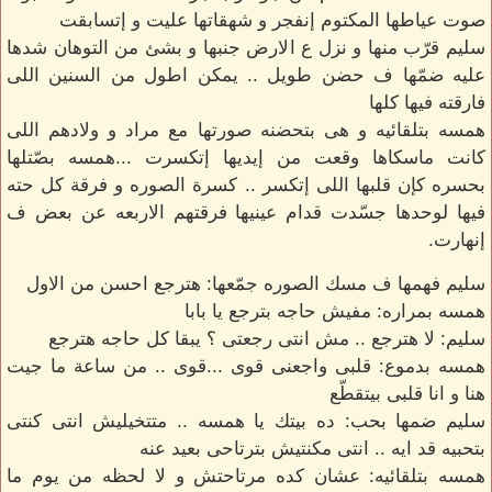
صوت عياطها المكتوم إنفجر و شهقاتها عليت و إتسابقت
سليم قرّب منها و نزل ع الارض جنبها و بشئ من التوهان شدها
عليه ضمّها ف حضن طويل .. يمكن اطول من السنين اللى
فارقته فيها كلها
همسه بتلقائيه و هى بتحضنه صورتها مع مراد و ولادهم اللى
كانت ماسكاها وقعت من إيديها إتكسرت ...همسه بصّتلها
بحسره كإن قلبها اللى إتكسر .. كسرة الصوره و فرقة كل حته
فيها لوحدها جسّدت قدام عينيها فرقتهم الاربعه عن بعض ف
إنهارت.
سليم فهمها ف مسك الصوره جمّعها: هترجع احسن من الاول
همسه بمراره: مفيش حاجه بترجع يا بابا
سليم: لا هترجع .. مش انتى رجعتى ؟ يبقا كل حاجه هترجع
همسه بدموع: قلبى واجعنى قوى ...قوى .. من ساعة ما جيت
هنا و انا قلبى بيتقطّع
سليم ضمها بحب: ده بيتك يا همسه .. متتخيليش انتى كنتى
بتحبيه قد ايه .. انتى مكنتيش بترتاحى بعيد عنه
همسه بتلقائيه: عشان كده مرتاحتش و لا لحظه من يوم ما