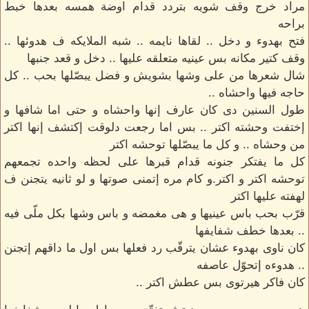
مراد خرج وقف شويه بتردد قدام اوضة همسه بعدها خبط
براحه
فتح بهدوء و دخل .. لقاها نايمه .. شبه الملايكه ف هدوئها ..
وقف كتير مكانه بس عينيه متعلقه عليها .. دخل و قعد جنبها
شال شعرها من على وشها بشويش و فضل يبصّلها بحب .. كل
حاجه فيها واحشاه ..
طول السنين دى كان عارف إنها واحشاه و حتى اما شافها و
إختفت وحشته اكتر .. بس اما رجعت دلوقت إكتشف إنها اكتر
من وحشاه .. و كل ما يبصّلها توحشه اكتر
كل ما يفتكر جنونه قدام قبرها على لحظه واحده تجمعهم
توحشه اكتر و اكتر.و كام مره إتمنى صوتها و لو ثانيه يتجنن ف
لهفته عليها اكتر
قرّب بحب باس عينيها و هى مغمضه و باس وشها بكل ملّى فيه
.. بعدها خطف شفايفها
كان ناوى بهدوء عشان يترقّب رد فعلها بس اول ما داقهم إتجنن
.. هدوءه إتحوّل عاصفه
كان فاكر هيرتوى بس عطش اكتر ..