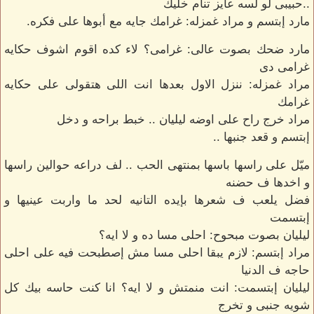
..حبيبى لو لسه عايز تنام خليك
مارد إبتسم و مراد غمزله: غرامك جايه مع أبوها على فكره.
مارد ضحك بصوت عالى: غرامى؟ لاء كده اقوم اشوف حكايه
غرامى دى
مراد غمزله: ننزل الاول بعدها انت اللى هتقولى على حكايه
غرامك
مراد خرج راح على اوضه ليليان .. خبط براحه و دخل
إبتسم و قعد جنبها ..
ميّل على راسها باسها بمنتهى الحب .. لف دراعه حوالين راسها
و اخدها ف حضنه
فضل يلعب ف شعرها بإيده التانيه لحد ما واربت عينيها و
إبتسمت
ليليان بصوت مبحوح: احلى مسا ده و لا ايه؟
مراد إبتسم: لازم يبقا احلى مسا مش إصطبحت فيه على احلى
حاجه ف الدنيا
ليليان إبتسمت: انت منمتش و لا ايه؟ انا كنت حاسه بيك كل
شويه جنبى و تخرج