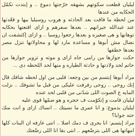
ليليان قطعت سكوتهم بشهقه خرّجتها دموع .. و إبتدت تكمّل
الحكايه من عندها
من لحظة ما فاقت بعد الحادثه و هروب روسيليا بيها و قعّدتها
عند عبدالله جيرانهم .. بعدها سفرهم و ازاى اقنعتها بحكايه
توهانها و هى صغيره و بعدها رجعوا روسيا .. و ازاى إكتشفت ان
نضال مش أبوها و مساعدة مارد لها و محاولاتها تنزل مصر
بعدها خطفها
حكت جوازها من رامى جاه ازاى و موته و تزوير جوازها من
حاتم لحد ولادتها و حادثة الطياره و منها لحد اللحظه دى ...
مراد أبوها إبتسم من بين وجعه: قلبى من اول لحظه شافك قال
إنك روحى .. روحى رفرفت عليكى من قبل ما تشوفك .. نزلت
المايه ع الصوت اللى شدّنى من قلبى لحد عنده
ليليان قامت و إتكوّمت ف حجره و هو ضمّها قوى عليه
ليليان بدموع: و انا عمرى ما نسيتك .. انساك ازاى و انت منك
حته جوايا؟
مراد إبتسم: انا بجرى ف دمك اصلا .. انتى عارفه ان البنات كلها
امهاتها هى اللى بترضّعهم .. انتى بقا انا اللى رضّعتك