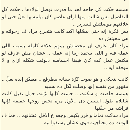
همسه حكت كل حاجه لحد ما قدرت توصل لولادها ..حكت كل
التفاصيل بس شالت منها ازاى عاصم كان بيلمسها بغلّ حتى لو
علاقتهم موصلتش للسرير ..
بس فكرة إنه حتى يبصّلها اكيد كانت هتجرح مراد ف رجولته و
هى محبتش ده
مراد كان عارف ان محصلش بينهم علاقه كامله بسبب اللى
عمله فيه و اللى بيحمد ربنا إنه عمله .. عشان مش عارف لو
مكنش عمل كده كان هيبقا احساسه دلوقت شكله ازاى و لا
موقفه ايه ..
كانت بتحكى و هو صوت كزّة سنانه بيطرقع .. مطبّق إيده بغلّ ..
مقهور من نفسه إنها وصلت لكل ده بسببه
همسه خلصت و سكتت .. حست كإنها نزّلت حمل تقيل كانت
شايلاه طول السنين دى ..لأول مره تحس روحها خفيفه كإنها
فراشه من خفّتها
مراد ساكت تماما و قرر يكبس وجعه ع الاقل عشانهم .. هما ف
الوقت ده محتاجينه قوى عشان يستقوا بيه