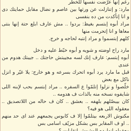
رغم إنها عرّضت نفسها للخطر
مارد: و إتنازلت عن ورثها بين عاصم و نضال مقابل حمايتك دى
و انا إتأكدت من ده بنفسى
مراد أبوه إبتسم بغيظ: بردوا .. مش عارف ابلع حتة إنها بنتى
معاها و انا إتحرمت منها
كلهم إبتسموا و مراد إنتبه لحاجه و خرج.
مارد راح اوضته و شويه و أبوه خبّط عليه و دخل
أبوه إبتسم: عارف إنك لسه مجيبتش حاجتك .. جيبتك هدوم من
عندى
قبل ما مارد يرد أبوه اتحرك بسرعه و هو خارج: يلا غيّر و انزل
ناكل مع بعض
خلّصوا و نزلوا إتلمّوا ع السفره .. مراد إبتسم بحب لإبنه اللى
شايفوه نسخه منه بالذات ف هدومه ..
كان بيبصّلهم بلهفه .. بعشق .. كان ف حاله من اللاتصديق ..
معقوله اللى هو فيه؟
مكنوش الاربعه بيتلمّوا إلا ف كابوس يجمعهم عند اى حد منهم
.. او ف المقابر بس بشكل مزيّف اسامى بس
معقوله إنهارده الوشوش إتقابلت ؟