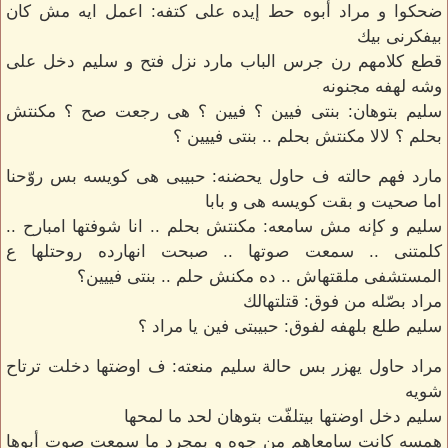
ضحكوا و مراد أبوه حط إيده على كتفه: اعمل ايه مش كان
بيفكرنى بيك
قطع كلامهم رن جرس الباب مارد نزل فتح و سليم دخل على
وشه لهفه مجنونه
سليم بتوهان: بنتى فيين ؟ فيين ؟ هى رجعت صح ؟ مكنتش
بحلم ؟ لالا مكنتش بحلم .. بنتى فييين ؟
مارد فهم حالته ف حاول يحضنه: حبيبى هى كويسه بس روّحنا
اما صحيت و بقت كويسه هى و بابا
سليم و كإنه مش سامعه: مكنتش بحلم .. انا شوفتها امبارح ..
كلمتنى .. سمعت صوتها .. صبحت انهارده روحتلها ع
المستشفى ملقتهاش .. ده مكنش حلم .. بنتى فييين؟
مراد بصّله من فوق: قتلتهالك
سليم طلع بلهفه لفوق: حبيبتى فين يا مراد ؟
مراد حاول يهزر بس حالة سليم منعته: ف اوضتها دخلت ترتاح
شويه
سليم دخل اوضتها بيتلفّت بتوهان لحد ما لمحها
همسه كانت سامعاهم من جوه و بمجرد ما سمعت صوت أبوها