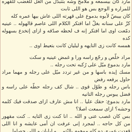
مارد كان بيسمعه و ملامح وشه بتتبدّل من الغلّ للغضب للقهره
للمراره و الوجع بس هو اللى ثابت
كان بيبصّ لأبوه بدموع على قهرته اللى عاش بيها عمره كله
كزّ على سنانه بغلّ اما افتكر الكلام اللى عاصم قالهوله .. عينيه
دمّعت اوى اما افتكر إنه ف لحظه صدّقه و ازاى إتخدع بسهوله
كده
همسه كانت زى التايهه و ليليان كانت بتعيط اوى ..
مراد خلّص و رجّع راسه ورا و غمض عينيه و سكت
مارد بدموع ميّل على رُكبه تحت رجله ..
مسك إيده باسها و من غير تردد ميّل على رجله و مهما مراد
حاول يرفعه رفض
باس رجله و طوّل قوى .. شال كف رجله حطّه على راسه و
فضل يبوس رجله التانيه
مارد بدموع: حقك عليا .. انا مش عارف ازاى صدقت فيك كلمه
وحشه؟ ازاى سمعت اصلا؟
بس كان غصب عنى و الله .. انا كنت زى التايه .. كنت مقهور
من كل حاجه .. لمجرد إنى عرفت ان أمى عايشه و انا اللى
قعدت عمرى ده كله موهوم باليُتم .. و ليليان و اللى حصلها ..