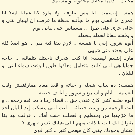
مكانك .. دايما مكانك محفوظ و مستنيك
همسه إبتسمت: انا مش عارفه لولا مارد كنا عملنا ايه؟ انا
عمرى ما انسى يوم ما لجأتله لحظة ما عرفت ان ليليان بنتى و
جالى جرى على طول .. مستناش حتى لتانى يوم
و وقفته معانا لحظه بلحظه
أبوه بغرور: إبنى يا همسه .. لازم يبقا فيه منى .. هو اصلا كله
على بعضه منى شبهى
مارد إبتسم لهمسه: انا كنت بتحرك ناحيتك بتلقائيه .. حاجه
جوايا هى اللى كانت بتتعامل معاكوا طول الوقت سواء انتى او
ليليان ..
همسه: ده ساب شغله و حياته و قعد معايا مفارقنيش وقت
العمليه .. ايام و اسابيع و شهور و انا ف حضنه
أبوه بصّله كتير: كان عندى حق .. قضاء ربنا دايما فيه رحمه .. و
انت الرحمه من وسط قضائه .. انت اللى مسكت إيد ليليان لحد
ما خرّجتها من وسطهم و فضلت جنب أمك .. عرفت ليه بقا
بقولك انك انت بالذات منهم اللى غيابك كسر ضهرى ؟
عشان وجودك جنبى كان هيعمل كتير .. كتير قوى