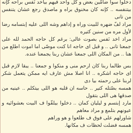
دخلوا سوا ضامّين بعض و كل واحد فيهم بياخد نَفس براحه كإنه
بيتنفسه .. كإنه كان مخنوق براه و ماصدق رجع عشان يتنفس
من تانى
مراد لفّ ضهره للبيت وراه و إداهم وشه اللى عليه إبتسامه رضا
لأول مره من سنين كتيره
مراد اخد نَفس بصوت عالى: برغم كل حاجه الحمد لله على
جمعنا تانى .. و قبل اى حاجه انا كنت موصّى اما اموت اطلع من
هنا .. من المكان اللى جمعنا عشان ربنا يجمعنا عنده.
بس طالما ربنا كان ارحم منى و منكوا و جمعنا .. يبقا لازم قبل
اى حاجه اشكره .. انا اصلا مش عارف ايه ممكن يتعمل شكر
لربنا على رحمته بيا دى
همسه بصّتله كتير .. حاسه ان قلبه هو اللى بيتكلم .. عينيه من
صدقها هى اللى بتقول
مارد إبتسم و ليليان كمان .. دخلوا بيلفّوا ف البيت بعشوائيه و
عيونهم بتلمع و مراد معاهم
شاورلهم على فوق ف طلعوا و هو وراهم
همسه فضلت لحظات ف مكانها.