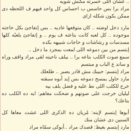
.. عشان اللى خسرته مكنش شويه
مراد برا بس حاسس ب احساس كل واحد فيهم ف اللحظه دى
ممكن يكون شكله ازاى
مارد دخل اوضته .. كان متوقعها عاديه .. بس إتفاجئ بكل حاجته
موجوده .. كل لعبه كانت بتاعته ف يوم .. و إتفاجئ بلعبُه كلها
مسدسات و رشاشات و حاجات شبيهه بكده
إبتسم من بين دموعه اللى لمعت بمجرد ما دخل ..
سمع صوت الكلب بتاعه برا .. بيلف ناحيته لقى مراد واقف وراه
و ساند ع الباب و مبتسم
مراد إبتسم: حبيبك مش قادر يصبر .. طلعلك
مارد حاول يمسح دموعه بس إيد أبوه سبقته
خرج للكلب اللى نط عليه و فضل يلف بيه
ليليان خرجت على صوتهم و ضحكت معاهم: ايه ده الكلب ده
بتاعك؟
أبوها إبتسم لإبنه: مُريان ده الذكرى اللى عشت معاها كل
السنين دى عشان منك
مارد إبتسم بغيظ: قصدك مراد ..أبوكى سمّاه مراد