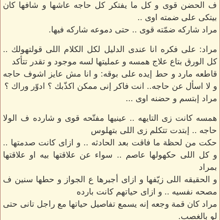
ف الحضن قوى و كل ما يفتكر كل حاجه عاشها و شافها كان
بيتكى على ضمته اوى ..
مراد شاركه ضمّته قوى .. حتى دموعه شاركه فيها.
مراد: على فكره انا عندى الدليل لكل الكلام اللى قولتهولك ..
كل الورق بتاع علاج همسه و عمليتها لسه موجود و تقدر تتأكد
قاطعه مارد و حط إيده على بوقه: و انا مش عايز اشوف حاجه
و لا اسأل عن حاجه.. انت فاكر إنى ممكن اكذّبك ؟ ادوّر وراك ؟
مراد إبتسم و حضنه اوى ...
همسه كانت زى التايهه .. عينيها مفتّحه قوى و شارده ف الولا
حاجه .. إبتدت تتكلم زى اللى بتهلوس
حكت من لحظة ما فاقت بعد الحادثه .. و ازاى كانت صدمتها ..
و كل اللى حكهولها عاصم .. سواء عن علاقتها بيه او علاقتها
بمراد
و الحقيقه اللى زيّفها و ازاى أجبرها ع الجواز و حطها سنين ف
مصحه نفسيه .. و ازاى حياتهم كانت بارده
مراد كان قمة وجعه إنه يسمع تفاصيل حياتها مع راجل تانى حتى
لو بالغصب.