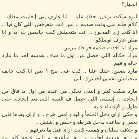
الجهاز؟
ابوه سكت بزعل: حقك عليا .. انا عارف إنى إتغابيت معاك ..
كلام طلع منى وقت صدمه .. بس انت متعرفش اللى كان فيا ..
انا كنت زى المدبوح .. انت متتخيلش كنت حاسس ب ايه و انا
مش عارف اوصلكوا
مراد انا اخدت صدمة فراقك مرتين ..
مراد حكاله اللى حصل من اول ما شاف همسه لحد ما مارد
جاله و فهم
مارد بضيق: حقك عليا .. كنت غبى صح ؟ بس انا كنت خايف
متخيلتش نفسى اخسرك تانى
مارد سكت كتير و إبتدى يحكى من عنده من اول ما فاق من
الحادثه .. إستثنى اللى حصل ف السنه اللى بعد الحادثه على
طول و الإعتداء عليه ..
و حكى ازاى دخل الملجأ و ليه و امتى خرج .. و ازاى بعدها قابل
يحيي و ساعده يدخل شرطه و خلّص و إشتغل ..
و علاقته بليليان و همسه كانت ازاى قبل ما يعرفهم ..
و ازاى همسه لجأتله و ازاى ساعدها و اللى عرفه كله من