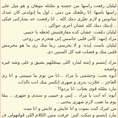
ليليان رفعت راسها من حضنه و بصّتله بتوهان و هو ميل على
راسها باسها: انا رضّعتك من دمى .. اول ما إتولدتى كان عندك
تيتانوس و لازم تغيّرى دمك كله .. انا رفضت حد يشاركنى فيكى
.. إديتك دمك كله عشان اجرى جواكى ..
ليليان دمّعت: عشان كده مفارقتنيش لحظه يا حبيبى
مراد إتنهد: كأنى قلبى حاسس إنى هتحرم من روحى
ليليان باست إيده: و لا يحرمنى ربنا منك زى ما هو محرمش
قلبى منك و فضلت فيه كل السنين دى.
مراد إبتسم و إنتبه لمارد اللى بيبصّلهم بضيق و على وشه غيره
واضحه
أبوه بحب: وحشتنى يا مراد ...انا من يوم ما سيبتنى و انا زى
العاجز .. عجّزت بدرى و ضهرى إتكسر منك انت بالذات
مارد بصّله قوى بعتاب: انا بردوا؟
أبوه: اه انت يا مراد .. إبنى و حبيبى و سندى و ضهرى .. يبقا
يوم ما تغيب لازم ضهرى ينحنى ..
من غيرك كنت بموت و انا عايش و عايش و انا ميت
مارد إبتسم و سكت كتير: عرفت منين الكلام اللى قولتهولى ف