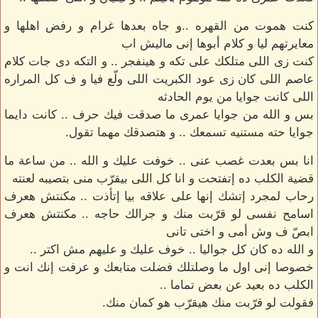
كنت هموت من القهره ..و جاه بعدها غرام و رفض اهلها و
معايرتهم ليا و كلام أبوها إنى ماليش اب
كنت زى اللى متلكك على تكه و هينفجر .. و التكه دى جات كلام
عاصم اللى كان زى عود الكبريت اللى ولّع فيا و ف كل المراره
اللى كانت جوايا من يوم الحادثه
بس و الله من جوايا عمرى ما صدقت فيك حرف .. كانت دايما
جوايا حته مستنيه تسمعك .. و هتصدقك مهما تقول.
انا بس بعدت غصب عنى .. خوفت عليك و الله .. من ساعة ما
قضية الكلب ده إتفتحت و انا كل اللى بيقرّب منى بتصيبه لعنته
رحاب لمجرد إتشك إنها على علاقه بيا إتأذت .. مكنتش هعرف
اسامح نفسى لو قرّبت منك و جرالك حاجه .. مكنتش هعرف
ابصّ ف وش أمى و اختى تانى
و الله ده كان كل جواليا .. خوف عليك و عليهم مش اكتر ..
خصوصا إنى اول ما وصلتلك فضلت متابعك و عرفت إنك انت و
الكلب ده بعيد عن بعض تماما ..
فقولت لو قرّبت منك هيقرّب هو كمان منك.