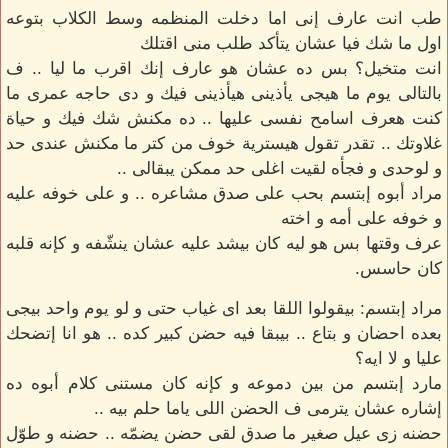
طب انت عارف إنى اما دخلت المنظمه وسط الكلاب بتوعه
اول ما شك فيا عشان يتأكد طلب منى اقتلك
انت متخيل؟ بس ده عشان هو عارف إنك اقرب ما ليا .. ف
بالتالى يوم ما هيجى يأذينى هيأذينى فيك و دى حاجه عمرى ما
كنت هعرف اسامح نفسى عليها .. ده مكنش شك فيك و حياة
غلاوتك .. تقدر تقول هيسترية خوف من كتر ما مكنش عندى حد
و لوحدى و فجأه لقيت اغلى حد ممكن يبقالى ..
مراد أبوه إبتسم بحب على صدق مشاعره .. و على خوفه عليه
و خوفه على أمه و اخته
عرف وقتها بس هو ليه كان بيشد عليه عشان ينشّفه و كإنه قلبه
كان حاسس.
مراد إبتسم: بيقولوا اللقا بعد اى غياب حتى و لو يوم واحد بيجى
بعده احضان و بتاع .. بيبقا فيه حضن كبير كده .. هو انا إتضحك
عليا و لا ايه؟
مارد إبتسم من بين دموعه و كإنه كان مستنى كلام أبوه ده
إشاره عشان يترمى ف الحضن اللى ياما حلم بيه ..
حضنه زى عيل صغير ما صدق لقى حضن يضمّه .. حضنه و طوّل