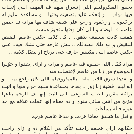
يجيبوا الميكروفيلم اللى إتسرق منهم ف المهمه اللى إتصاب
فيها مهاب .. و إتحكم عليه بتصفيته وقتها .. و مساعدة سليم له
يرجّعوه .. و رجّعوه و رجع على شقته شاف مها مراته ف حضن
عاصم ف اوضته و اللى كان وقتها متجوز همسه
همسه كانت بتسمعه بذهول .. كل كلامه عكس عاصم النقيض
للنقيض و مع ذلك مصدقاه .. مش عارفه حتى تشك فيه.. على
عكس عاصم اللى مكنتش عارفه حتى ترتاح او تتقبّل كلامه ..
مراد كمّل اللى عملوه فيه عاصم و مراته و ازاى إتفقوا و حوّلوا
الموضوع من زنا من عاصم لإغتصاب منه
و بعدها سرق اللاب بتاعه بالميكروفيلم اللى كان راجع بيه .. و
إنه لبس قضية زنا زور .. بعدها بمساعدة سليم خرج منها و اثبت
برائته بتقرير الطب الشرعى اللى اثبت إنها ف الرحم بتاعها
مزيج من اتنين سائل منوى و ده معناه إنها عملت علاقه مع حد
غيره قبله بساعات
و قبل ما يتحقق معاها هربت و بعدها عاصم هرب.
حكالهم ازاى همسه راحتله تتأكد من الكلام ده و ازاى راحت