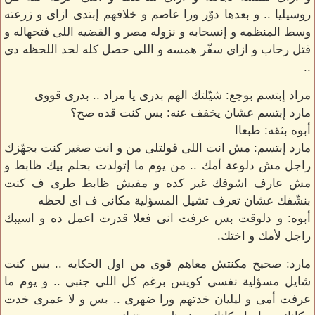
روسيليا .. و بعدها دوّر ورا عاصم و خلافهم إبتدى ازاى و زرعته
وسط المنظمه و إنسحابه و نزوله مصر و القضيه اللى فتحهاله و
قتل رحاب و ازاى سفّر همسه و اللى حصل كله لحد اللحظه دى
..
مراد إبتسم بوجع: شيّلتك الهم بدرى يا مراد .. بدرى قووى
مارد إبتسم عشان يخفف عنه: بس كنت قده صح؟
أبوه بثقه: طبعاا
مارد إبتسم: مش انت اللى قولتلى من و انت صغير كنت بجهّزك
راجل مش دلوعة أمك .. من يوم ما إتولدت بحلم بيك ظابط و
مش عارف اشوفك غير كده و مفيش ظابط طرى ف كنت
بنشّفك عشان تعرف تشيل المسؤلية مكانى ف اى لحظه
أبوه: و دلوقت بس عرفت انى فعلا قدرت اعمل ده و اسيبك
راجل لأمك و اختك.
مارد: صحيح مكنتش معاهم قوى من اول الحكايه .. بس كنت
شايل مسؤلية نفسى كويس برغم كل اللى جنبى .. و يوم ما
عرفت أمى و ليليان خدتهم ورا ضهرى .. بس و لا عمرى خدت