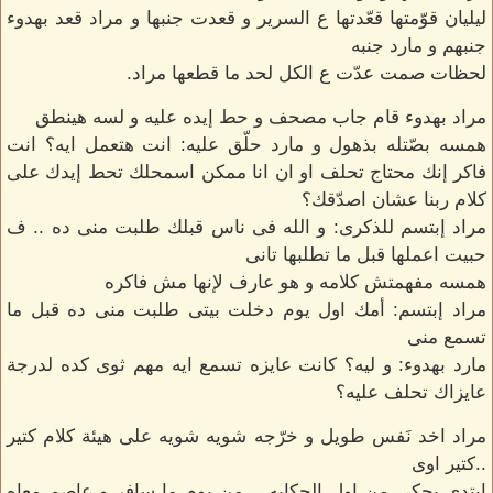
ليليان قوّمتها قعّدتها ع السرير و قعدت جنبها و مراد قعد بهدوء
جنبهم و مارد جنبه
لحظات صمت عدّت ع الكل لحد ما قطعها مراد.
مراد بهدوء قام جاب مصحف و حط إيده عليه و لسه هينطق
همسه بصّتله بذهول و مارد حلّق عليه: انت هتعمل ايه؟ انت
فاكر إنك محتاج تحلف او ان انا ممكن اسمحلك تحط إيدك على
كلام ربنا عشان اصدّقك؟
مراد إبتسم للذكرى: و الله فى ناس قبلك طلبت منى ده .. ف
حبيت اعملها قبل ما تطلبها تانى
همسه مفهمتش كلامه و هو عارف لإنها مش فاكره
مراد إبتسم: أمك اول يوم دخلت بيتى طلبت منى ده قبل ما
تسمع منى
مارد بهدوء: و ليه؟ كانت عايزه تسمع ايه مهم ثوى كده لدرجة
عايزاك تحلف عليه؟
مراد اخد نَفس طويل و خرّجه شويه شويه على هيئة كلام كتير
..كتير اوى
إبتدى يحكى من اول الحكايه .. من يوم ما سافر و عاصم معاه