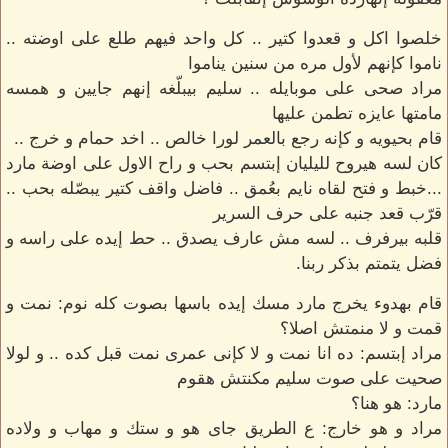
خلصوا اكل و قعدوا كتير .. كل واحد فيهم طلع على اوضته ..
ناموا كإنهم لأول مره من سنين يناموا
مراد صحى على موبايله .. سليم بيبلّغه إنهم جايين و همسه
مامتها عايزه تطمن عليها
قام بحيويه و كإنه رجع بالعمر لورا خالص .. اخد حمام و خرج ..
كان لسه هيروح لليليان إبتسم بحب و راح الاول على اوضة مارد
...خبط و فتح لقاه نايم بعُمق .. فاضل واقف كتير يبصّله بحب ..
قرّب قعد جنبه على حرف السرير
قلبه بيرفرف .. لسه مش عارف يصدق .. حط إيده على راسه و
فضل يتمتم بذكر ربنا.
قام بهدوء يخرج مارد مسك إيده باسها بصوت كله نوم: نمت و
قمت و لا منمتش اصلا؟
مراد إبتسم: ده انا نمت و لا كإنى عمرى نمت قبل كده .. و لولا
صحيت على صوت سليم مكنتش هقوم
مارد: هو هنا؟
مراد و هو خارج: ع الطريق جاى هو و ستك و مهاب و ولاده