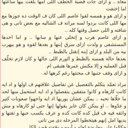
معاه .. و ازاى جات قضية الخطف اللى أمها بلّغت بيها ساعتها
اما إختفت
و ازاى هو و همسه لقوا عاصم اللى كان ف الوقت ده جوزها مع
مها اللى كانت بردوا لسه مراته ف الشاليه مع بعض تانى و هى
شافته و اللى حصل وقتها كله ..
و ازاى عاصم هرب و إتخلى عنها و سابها .. و اما اخدها
المستشفى و ولدت ازاى سرق إبنها و بعدها لقوه و هو بيهرب
بيه من البلد و ازاى إبنه إتقتل بالظبط ..
بعدها حالة همسه بالظبط و الورم اللى جالها و كان لازم تخلّف
قبل العمليه و إلا مكنش عمرها هتبقى ام
و ازاى وقف جنبها ف محنتها رغم كرهها له.
مراد تعمّد يتكلم بالتفصيل عن تفاصيل علاقتهم ف اولها و اد ايه
كانت كارهاه و كانوا متفقين ينفصلوا و اد ايه استحمل منها لحد
ما خلّاها تحبه .. يمكن عشان يوريها اد ايه واجهوا صعوبات كتير
و عدّوها .. او يمكن كان عايز يقولها إنها حتى لو كارهاه و مش
واثقه فيه ف قبل كده كانت كده و عرف يكسب حبها و ثقتها و
يديها امل إنهم هيتخطوا المرحله دى من تانى
حكالها على معارضة اهله و أبوه و وقفته قصد الكل