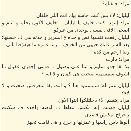
مراد: قلقتك؟
ليليان: لاء بس كنت حاسه بيك انت اللى قلقان
مراد إتنهد: كنت خايف يا ليليان .. خايف لاكون بحلم و انام و
اصحى الاقى نفسى لوحدى من غيركوا
ليليان رفعت نفسها نص واحده ع السرير و خدته هى ف حضنها:
بعد الشر عليك حبيبى من الخوف .. ربنا عمره ما هيفرّقنا تانى ..
ربنا ارحم من كده
مراد: ياارب
يلا بقا جدو سليم و تيتا على وصول .. قومى إجهزى عقبال ما
اشوف سمسميه صحيت هى كمان و لا ايه ؟
ليليان غمزتله: سمسميه هاا ؟ و انت بقا متعرفش صحيت و لا
لاء؟
مراد إبتسم: لاء دخلتلكوا انتوا الاول
ليليان فهمت إنه مكنش معاها ف اوضه واحده ف سكتت
بإحراج: مكنش قصدى
أبوها باس راسها و غمزلها و خرج و هى قامت تجهز