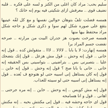
سليم بحب: مراد كان اغلى من الكنز و لسه على فكره .. قلبه
نضيف قوى .. معرفش ازاى شكيتى فيه يوم إنه خانك ؟
همسه فضلت تلفّ بتوهان حوالين نفسها و مع كل لفّه عينيها
بتقع على صوره شكل لهم سوا و ذكرى شكل و حاجه شكل
مراد محتفظ بيها منها
همسه صرخت بصوت هز جدران البيت من مرارته .. صرخه
نفضت جسم المراد برا
همسه إنهارت: لا يا بابا .. لالالا .. لااا .. متقولش كده .. قول إنه
خانى .. قول إنه وحش .. قول مش هزعل .. قول إنك بتضحك
عليا .. بتصبرنى بس .. بتراضينى .. بتواسينى بس الحقيقه إنه
خانى .. خانى يا بابا صح ؟ قول إنه وحش .. قول إنه خاين ..
قول إنه كان يستاهل إنى اسيبه حتى لو هتوجع ف بُعده .. قول
إنه يستاهل إنى اسيبه حتى لو سيبته للعذاب.
قول إنه مش كويس .. إنه وحش .. خاين .. إنه مره جرحنى ..
اهانى .. قول و انا هسامحه
قول اى حاجه وحشه فيه .. قول إنى مكنتش بحبه .. إنه مكنش
حبيبى .. إننا مكناش عايشين ف الجنه دى و إتحرمت منها