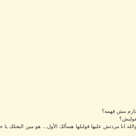
ا حازم مش فهمه؟
قوليش؟
ه انا مردتش عليها قولتلها هسألك الأول... هو مين البعتلك يا حاز