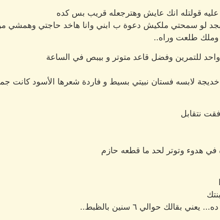
عليه قولتله انك عايش وهترجعله قريب بس كده
بجد لو سمحتي ملكيش دعوة ب ابني وانا هاخد حاجتي وهمشي من
وملك طلعت وراه..
احد للتمرين وفضل قاعد متوتر و بيبص في الساعة
يجة لابسه فستان نبيتي بسيط و فاردة شعرها الأسود كانت جميل
قت نتقابل
في هدوء وتوتر لحد ما قطعه حازم
نتك
 بقالك حوالي ٦ سنين بالظبط..