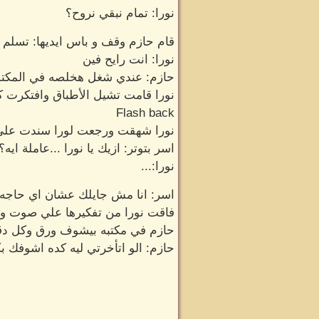
نورا: تمام نبقي نروح؟
قام حازم وقف و باس ايديها: تسلم ا
نورا: انت رايح فين
حازم: عندي شغل هخلصه في المكت
نورا قامت تشيل الأطباق وافتكرت ك
Flash back
نورا شهقت ورجعت لورا سندت علي
اسر بتوتر: ازيك يا نورا ...عاملة ايه؟
نورا:...
اسر: انا مش جايلك عشان اي حاجه 
فاقت نورا من تفكيرها علي صوت ول
حازم في مكتبه بيشوف ورق وكل دق
حازم: الو اتأخرتي ليه كده اشوفك ب