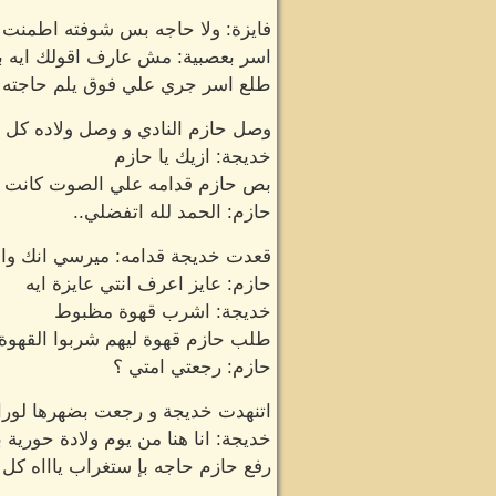
فايزة: ولا حاجه بس شوفته اطمنت 
اسر بعصبية: مش عارف اقولك ايه 
طلع اسر جري علي فوق يلم حاجته 
وصل حازم النادي و وصل ولاده كل و
خديجة: ازيك يا حازم
بص حازم قدامه علي الصوت كانت خد
حازم: الحمد لله اتفضلي..
قعدت خديجة قدامه: ميرسي انك واف
حازم: عايز اعرف انتي عايزة ايه
خديجة: اشرب قهوة مظبوط
طلب حازم قهوة ليهم شربوا القهوة 
حازم: رجعتي امتي ؟
اتنهدت خديجة و رجعت بضهرها لورا
خديجة: انا هنا من يوم ولادة حورية ب
رفع حازم حاجه بإ ستغراب ياااه كل ده... يعني