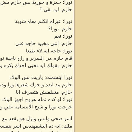
نورا: حمزة و حورية بس حازم مش 
حازم: ليه بقي ؟
نورا: عيزاه اتكلم معاه شوية
حازم: نورا؟
نورا: نعم
حازم: انتي مخبيه حاجه عني
نورا: حاجة ايه لاء طبعا
قام حازم من السرير و راح ناحية نو
حازم: بقولك ايه تحبي اخدك بكره و
نورا ابتسمت: ياريت بس الولاد
حازم مد ايده و حرك شعرها ورا ودنه
حازم: متقلقيش هتصرف انا
نورا: لو كده تمام هروح اجهز الولاد
خرجت نورا و شبح الابتسامه علي و
اسر صحي ولبس ونزل هو يقعد مع ع
ملك: ايه ده البشمهندس اسر بنفسه