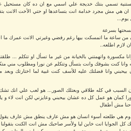
تنية تسمي بنتك خديجة علي اسمي مع ان ده كان مستحيل عشان
ان هي مش مجرد خدامة انت بتساعدها او حتي الأخت الانت بتقول
يوم...
سحتها بسرعة
من ساعة ما اتمسكت بيها رغم رفضي وغيرتي الانت عمرك ما احترم
ن لازم اطلعه..
 مكسورة واتهمتني بالخيانة من غير ما تسأل او تتكلم ... طلقت
ا كنت بشوفك وانت بتسأل وتتكلم عن نورا ومطلوب مني متكلم
ن بيحبني وانا فضلتك عليه للأسف كنت غبية لما اختارتك وبعد 
 السبب في كله طلاقي وبعتلك الصور... هو لعب علي انك تشك
كمان هو عمل كل ده عشان بيحبني وعايزني لكن انت لاء و يا
احنا مش أطفال
وم هي طلعته أسوء انسان هو مش عارف ينطق مش عارف يقول هي
 كل الجوايا انت خاين ليا ولأسر صاحبك مش انت الكنت بتقولنا 