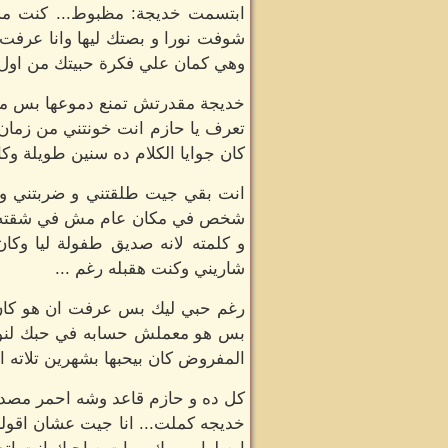
ابتسمت خديجة: مظبوط... كنت مس
شوفت نورا و بصتك ليها وانا عرفت 
وهي كمان علي فكرة حبيتك من اول 
خديجة مقدرتش تمنع دموعها بس م
تعرف يا حازم انت خونتني من زمان 
كان جوايا الكلام ده سنين طويلة وكا
انت بقي جيت طلقتني و ضربتني وانا
شخص في مكان عام مش في شقته وان
و كلمته لانه صديق طفولة ليا وكا
شاريني وكنت هقبله رغم ...
رغم حبي ليك بس عرفت ان هو كان
بس هو معملش حسابه في حبك لنورا 
المفروض كان بيحبها بشهرين تلاته 
كل ده و حازم قاعد وشه احمر مصد
خديجه كملت... انا جيت عشان اقولك