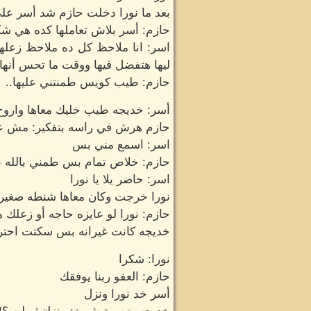
بعد ما نورا دخلت حازم شد أسر ع
حازم: أسر بلاش تعاملها كده هي 
اسر: انا ملاحظ كل ده ملاحظ زعله
ليها هتفضل فيها ووقت ما تحس أنها 
حازم: طيب كويس طمنتني عليها..
أسر: خديجه طيب خليك معاها واروح
حازم هرش في راسه بتفكير: مش عار
اسر: اسمع مني بس
حازم: خلاص تمام بس طمني بالله 
اسر: حاضر يلا يا نورا
نورا خرجت وكان معاها شنطه صغيرة 
حازم: نورا لو عايزه حاجه أو زعلك 
خديجه كانت غيرانه بس سكتت احترام
نورا: شكرا
حازم: العفو ربنا يوفقك
أسر خد نورا ونزل