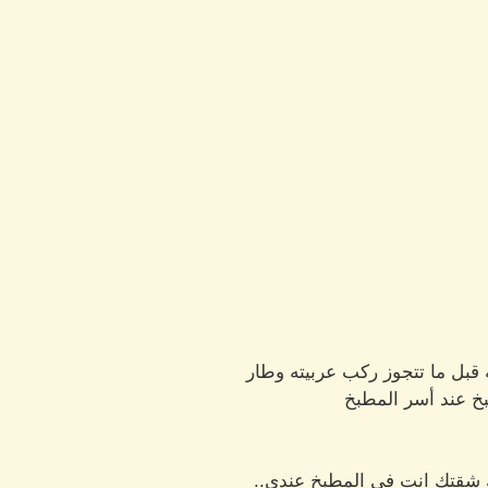
قبل ما تتجوز ركب عربيته وطار
خ عند أسر المطبخ
لك شقتك انت في المطبخ عندي..