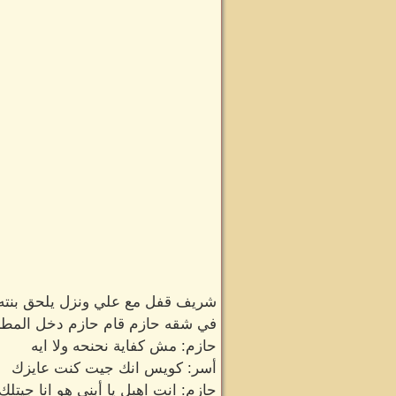
شريف قفل مع علي ونزل يلحق بنته 
في شقه حازم قام حازم دخل المطب
حازم: مش كفاية نحنحه ولا ايه
أسر: كويس انك جيت كنت عايزك
حازم: انت اهبل يا أبني هو انا جيت