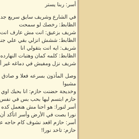
أسر: ربنا يستر
في الشارع وشريف سايق سريع جدا ق
الظابط: رخصك لو سمحت
شريف بزعيق: انت مش عارف انت ب
الظابط: ششش انزلي بقي علي جن
شريف: ايه انت بتقولي انا
الظابط: كلمه كمان وهتبات النهارده
شريف نزل ومفيش في دماغه غير أن
وصل المأذون بسرعه فعلا و صادق و
مشيوا
وخديجة حضنت حازم: انا بحبك اوي و
حازم ابتسم ليها بحب بس في نفس الو
أسر لنورا: هو احنا مش هنعمل كده
نورا بصت في الأرض وأسر اتأكد أن 
أسر: حازم اقعد نشوف كام حاجه ع
حازم: تاخد نورا!