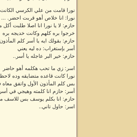
نورا قامت من علي الكرسي الكانت
نورا: انا خلاص أهو قربت احضر. ...
حازم: لا يا نورا انا اصلا طلبت أكل
خرجوا بره كلهم وكانت خديجه بره
حازم: بقولك ايه يا أسر كلم المأذو
أسر بإستغراب: ده ليه يعني
حازم: خير البر عاجله يا أسر..
اسر: زي ما تحب هكلمه أهو حاضر
نورا كانت قاعده متضايقه وده لاحظ
بس كلم المأذون الأول واتفق معاه
أسر: حازم انا كلمته وهيجي في أس
حازم: انا بكلم يوسف بس للاسف م
اسر: حاول تاني..