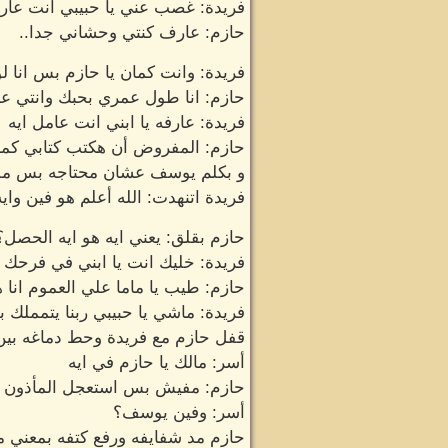
فريدة: غصب عني يا حبيبي انت عا
حازم: عارف كنتي وحشاني جدا..
فريدة: وانت كمان يا حازم بس انا 
حازم: انا طول عمري بحبك وانتي ع
فريدة: عارفه يا ابني انت عامل ايه
حازم: المفروض أن هكتب كتابي كم
و بكلم يوسف عشان محتاجه بس مش 
فريدة اتنهدت: الله أعلم هو فين واي
حازم بقلق: يعني ايه هو ايه الحصل؟
فريدة: خليك انت يا ابني في فرحك
حازم: طيب يا ماما علي العموم ان
فريدة: ماشي يا حبيبي ربنا يتمملك ب
قفل حازم مع فريدة وحط دماغه بين 
أسر: مالك يا حازم في ايه
حازم: مفيش بس استعجل المأذون ده
أسر: وفين يوسف؟
حازم مد شفايفه ورفع كتفه بمعني 