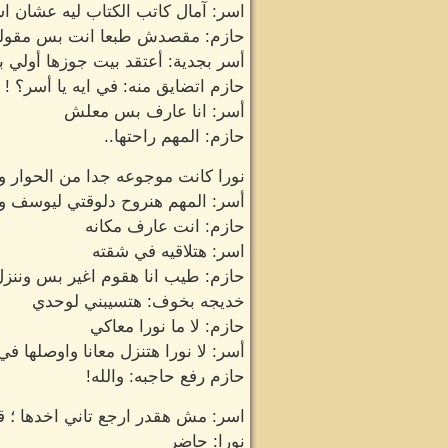
اسر: آمال كاتب الكتاب ليه عشان اس
حازم: مقصدش طبعا انت بس مقولت
أسر بجدية: أعتقد بيت جوزها أولي ب
حازم اتضايق منه: في ايه يا أسر؟ ! 
أسر: انا عارف بس معلش
حازم: المهم راحتها..
نورا كانت موجوعه جدا من الحوار 
أسر: المهم هنروح دلوقتي ليوسف ولا
حازم: انت عارف مكانه
اسر: هتلاقيه في شقته
حازم: طيب انا هقوم اغير بس وننز
خديجه بخوف: هتسيبني لوحدي
حازم: لا ما نورا معاكي
أسر: لا نورا هتنزل معانا واوصلها في
حازم رفع حاجبه: والله!
اسر: مش هقدر ارجع تاني اخدها ؛ ق
نورا: حاضر