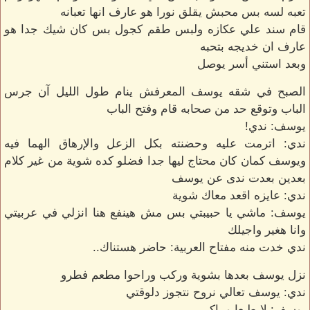
تعبه لسه بس محبش يقلق نورا هو عارف انها تعبانه
قام سند علي عكازه ولبس طقم كجول بس كان شيك جدا هو
عارف ان خديجه بتحبه
وبعد استني أسر يوصل
الصبح في شقه يوسف المعرفش ينام طول الليل آن جرس
الباب وتوقع حد من صحابه قام وفتح الباب
يوسف: ندي!
ندي: اترمت عليه وحضنته بكل الزعل والإرهاق الهما فيه
ويوسف كمان كان محتاج ليها جدا فضلو كده شوية من غير كلام
بعدين بعدت ندى عن يوسف
ندي: عايزه اقعد معاك شوية
يوسف: ماشي يا حبيبتي بس مش هينفع هنا انزلي في عربيتي
وانا هغير واجيلك
ندي خدت منه مفتاح العربية: حاضر هستناك..
نزل يوسف بعدها بشوية وركب وراحوا مطعم فطرو
ندي: يوسف تعالي نروح نتجوز دلوقتي
يوسف: لا طبعا وبباكي