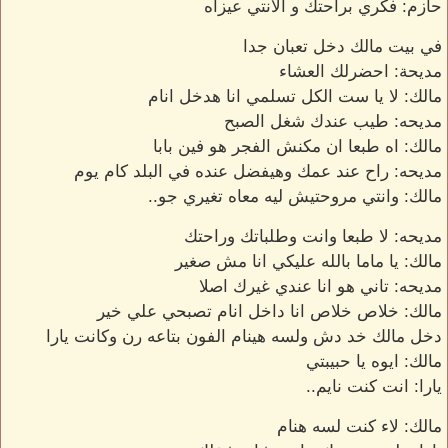
حازم: فكري براحتك و الأنتي عيزاه
في بيت مالك دخل تعبان جدا
مديحة: احضرلك العشاء
مالك: لا يا ست الكل تسلمي انا هدخل انام
مديحه: طيب عندك شغل الصبح
مالك: اه طبعا ان مكنش الفجر هو فين بابا
مديحه: راح عند عمك وهيفضل عنده في البلد كام يوم
مالك: وانتي مروحتيش ليه معاه تغيري جو..
مديحه: لا طبعا وانت وطلباتك وراحتك
مالك: يا ماما بالله عليكي انا مش صغير
مديحه: تاني هو انا عندي غيرك اصلا
مالك: خلاص خلاص انا داخل انام تصبحي علي خير
دخل مالك خد دش ولسه هينام الفون بتاعه رن وكانت يارا
مالك: ايوه يا حبيبتي
يارا: انت كنت نايم..
مالك: لاء كنت لسه هنام