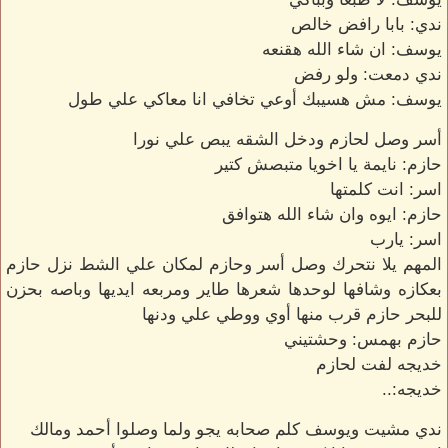
ندي: بابا رافض خالص
يوسف: ان شاء الله هقنعه
ندي دمعت: ولو رفض
يوسف: مش هسيبك أوعي تخافي انا معاكي علي طول
أسر وصل لحازم ودخل الشقه يبص علي نورا
حازم: نايمة يا اخويا متبصش كتير
اسر: انت كلمتها
حازم: ايوه وان شاء الله هتوافق
اسر: يارب
المهم يلا نتحرك وصل أسر وحازم لمكان علي الشط نزل حازم
بعكازه وشافها لوحدها شعرها طاير ومربعه ايديها وباصه بحزن
للبحر حازم قرب منها أوي ووطي علي ودنها
حازم بهمس: وحشتيني
خديجه لفت لحازم
خديجه:..
ندي مشيت ويوسف كلم صحابه يجو ولما وصلوا أحمد ومالك