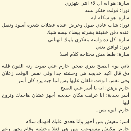
سارة: هو ايه ال لاء انتي بتهزري
نورا: قولت هفكر لسه
سارة: هو شكله ايه
نورا: شاب عادي طول وعرض عنده عضلات شعره أسود وتقيل
عنده دقن خفيفة بشرته بيضاء لبسه شيك
سارة: كل ده ولسه بتفكري باينك اتهبلتي
نورا: اوافق يعني
سارة: طبعا مش محتاجه كلام اصلا
تاني يوم الصبح بدري صحي حازم علي صوت رنه الفون قلبه
دق قال اكيد خديجه هي وحشته جدا وفي نفس الوقت زعلان
وفي نفس الوقت قلقان عليها بس لما جيه يرد كان أسر
حازم بزهق: ايه يا أسر علي الصبح
أسر بجدية: انا عرفت مكان خديجه أجهز عشان هاخدك وتروح
ليها
حازم: ايوه بس..
اسر: مفيش بس أجهز وانا هعدي عليك افهمك سلام
حازم: مكنش مستوعب بس هي فعلا وحشته وقام يجهز رغم