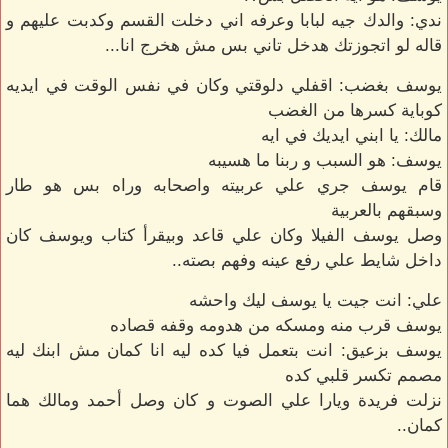
ندي: والدك جيه لبابا وعرفه اني دخلت القسم وكدبت عليهم و
قاله لو اتجوزتك هدخل تاني بس مش هخرج انا...
يوسف بغضب: اقفلي دلوقتي وكان في نفس الوقت في ايديه
كوباية كسرها من الغضب
مالك: يا ابني ايديك في ايه
يوسف: هو السبب و ربنا ما هسيبه
قام يوسف جري علي عربيته واصحابه وراه بس هو طار
وسبقهم بالعربية
وصل يوسف الفيلا وكان علي قاعد وبيقرأ كتاب ويوسف كان
داخل شايط علي رفع عينه وفهم بصته..
علي: انت جيت يا يوسف ليك واحشه
يوسف قرب منه ومسكه من هدومه وقفه قصاده
يوسف بزعيق: انت بتعمل فيا كده ليه انا كمان مش ابنك ليه
مصمم تكسر قلبي كده
نزلت فريدة ويارا علي الصوت و كان وصل أحمد ومالك هما
كمان..