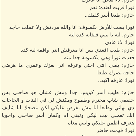
نورا قربت لعنده: نعم
حازم: طبعا أسر كلمك..
نورا بصت للأرض بكسوف: انا والله مردتش ولا عملت حاجه
حازم: ايه يا بنتي قلقانه كده ليه
نورا: لاء عادي
حازم: طيب اقعدي بس انا معرفش انتي واقفة ليه كده
قعدت نورا وهي مكسوفة جدا منه
حازم: بصي انتي اختي وعرفه اني بعزك وعمري ما هرضي
حاجه تضرك طبعا
نورا: عارفه اكيد..
حازم: طيب أسر كويس جدا ومش عشان هو صاحبي بس
حقيقي شاب محترم وطموح ومكنش لي في البنات و الحاجات
دي نهائي وطبعا انا مش بفرض عليكي لكن بنصحك انا شايف
انك تعملي بيت ليكي وتبقي ام وكمان أسر صاحبي واخويا
هعرف اطمن عليكي وانتي معاه
نورا: فهمت حاضر