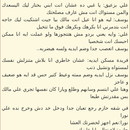
علي بزعيق: يا غبي ده عشان انت ابني بختار ليك اليسعدك
والمن مستواك انت مش عارف مصلحتك
يوسف: ليه هو انا عيل انت مالك بيا جيت اشتكيت ليك حاجه
انت بتدمرني انا بكرهك وبكرهك فوق ما تتخيل
علي: وايه يعني بردو مش هتتجوزها ولو عملت ايه انا ممكن
احبسك انت شخصيا
يوسف اتعصب جدا وضم ايديه ولسه هيضربه..
فريدة مسكن ايديه: عشان خاطري انا بلاش متنزلش نفسك
لمستواه وتشيل ذنب
يوسف نزل ايديه وضم ممته وعيط كتير حس قد ايه هو ضعيف
و عاجز
وهنا علي ابتسم وسابهم وطلع ويارا كان نفسها تجري علي مالك
بس مقدرتش طبعا
في شقه حازم رجع تعبان جدا ودخل خد دش وخرج نده علي
نورا
نورا:نعم اجهز لحضرتك العشا
حازم: لاء تعالي انا عايزك