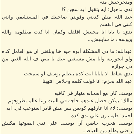
ومتخرجيش منه
ندي بذهول: ايه بتقول ايه سجن ؟!
عبد الله: مش كدبتي وقولتي صاحبتك في المستشفي وانتي
كنتي في القسم
ندي: يا بابا انا محبتش اقلقك وكمان انا كنت مظلومة والله
ويوسف ما سابنيش...
عبدالله: ما دي المشكلة أبوه جيه هنا وبلغني ان هو العامل كده
ولو اتجوزتيه وانا مش مستغني عنك يا بنتي ف الله الغني من
دي جوازه
ندي بعياط: لا يابابا انت كده بتظلم يوسف لو سمحت
عبد الله بحزم: انا قولت كلمه وخلاص انتهينا
يوسف كان مع أصحابه منهار في كافيه
مالك: يمكن حصل عندهم حاجه في البيت ربنا عالم بظروفهم
يوسف: لاء انا عارفهم كويس بس مش قادر استوعب في. ايه
احمد: طيب رن علي ندي كده
يوسف هجرب حاضر، آن يوسف علي ندي الصوتها مكنش
راضي يطلع من العياط..