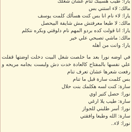
يارا: طيب هسيبك تنام عشان شغلك
مالك: لاء استني بس
يارا: لاء نام انا بس كنت هسألك كلمت يوسف
مالك: لا طبعا معرفتش مش شايفة البيحصل
يارا: انا قولت كده بردو المهم نام دلوقتي وبكره نتكلم
مالك: ماشي تصبحي علي خير
يارا: وانت من أهله
في اوضه نورا بعد ما خلصت شغل البيت دخلت اوضتها قفلت
علي نفسها بالمفتاح كالعادة خدت دش ولبست بجامه مريحه و
رفعت شعرها عشان تعرف تنام
بس كلمت سارة قبل ما تنام
سارة: كنت لسه هكلمك بنت حلال
نورا: حصل كتير اوي
سارة: طيب يلا ارغي
نورا: أسر طلبني للجواز
سارة: الله وطبعا وافقتي
نورا: لاء..