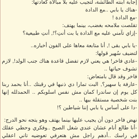
إجابة ابنته الطائشة، لتجيب عليه بلا مبالاة كعادتها:
-هناك يا بابي ..مع الدادة
-مع الدادة !
تقلصت ملامحه بغضب، بينما يهتف:
-إزاي تآمني عليه مع الدادة يا بت أنتِ؟!, أنتِ طبيعية؟
-يا بابي بقى !, أنا متابعة معاها على الفون أخباره..
لتضيف سُهير قولها:
-عادي فاخر! هي يعني لازم تفضل قاعدة هناك جنب الولد!, لازم
تشوف حياتها ..
فاخر وقد قال بامتعاض:
-عارفة يا سهير؟, البت تمارا دي ذنبها في رقبتك ..أنا بحمد ربنا
كل يوم إن ساندرا كمان مش نفس اسلوبكم .. الحمدلله إنها
بنت شخصية مستقلة بيها ..
-دا على أساس يا بابي إننا شياطين ؟!
نهض فاخر دون أن يجيب عليها بينما يهتف وهو يتجه نحو الدرج:
-أنا طالع أنام عشان عندي شغل الصبح ..وفكري وحطي عقلك
في راسك ..أدهم راجل مش هتعرفي تعوضيه تاني اعقلي