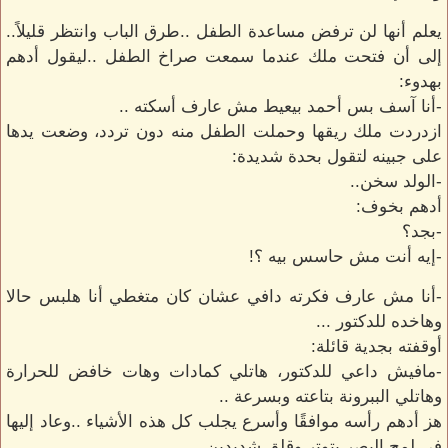
يعلم أنها لن ترفض مساعدة الطفل ..طرق الباب وانتظر قليلاً..
إلى أن فتحت ملك عندما سمعت صراخ الطفل ..ليقول أدهم
بهدوء:
-أنا آسف بس أحمد بيعيط مش عارف أسكته ..
ازدردت ملك ريقها وحملت الطفل منه دون تردد، وضعت يدها
على جبينه لتقول بحدة شديدة:
-الولد سخن..
أدهم بخوف:
-بجد؟
-إيه أنت مش حاسس بيه ؟!
-أنا مش عارف فكرته دافي عشان كان متغطي أنا هلبس حالا
وهاخده للدكتور ...
أوقفته بجدية قائلة:
-مافيش داعي للدكتور، هاتلي كمادات وهات خافض للحرارة
وهاتلي الببرونة بتاعته وبسرعة ..
هز أدهم رأسه موافقًا وأسرع يجلب كل هذه الأشياء ..وعاد إليها
في لمح البصر بتوتر وقلق شديدين ...