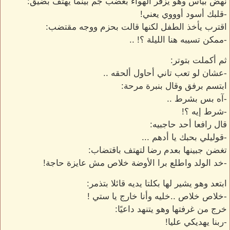
نهض بيأس وهو يزفر الهواء بغضب جم بينما يهتف بضيق:
-قلبك أسود أوووي يعني!
اقترب يأخذ الطفل لكنها قالت بحزم ووجه مقتضب:
-ممكن تسيبه هنا الليلة ؟! ..
ثم أكملت بتوتر:
-عشان لو تعب تاني أحاول ألحقه ..
ابتسم برفق وقال بنبرة مرحة:
-آه بس بشرط ..
-شرط إيه ؟!
قال رافعا أحد حاجبيه:
-قوليلي بحبك يا أدهم ...
تغضن جبينها بعدم رضا لتهتف باقتضاب:
-خد الولد واطلع برا الأوضة خلاص مش عايزة حاجة!
ابتعد وهو يشير لها بكلتا يديه قائلا بتذمر:
-خلاص خلاص ..خليه وأنا خارج يا ستي !
خرج من غرفتها وهو يتنهد داعيًا:
-ربنا يهديكي عليا!