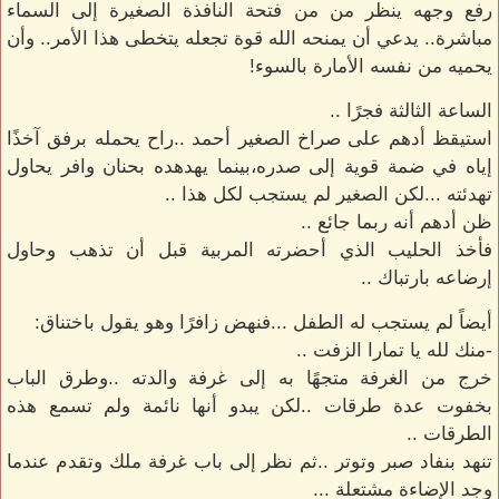
رفع وجهه ينظر من من فتحة النافذة الصغيرة إلى السماء
مباشرة.. يدعي أن يمنحه الله قوة تجعله يتخطى هذا الأمر.. وأن
يحميه من نفسه الأمارة بالسوء!
الساعة الثالثة فجرًا ..
استيقظ أدهم على صراخ الصغير أحمد ..راح يحمله برفق آخذًا
إياه في ضمة قوية إلى صدره،بينما يهدهده بحنان وافر يحاول
تهدئته ...لكن الصغير لم يستجب لكل هذا ..
ظن أدهم أنه ربما جائع ..
فأخذ الحليب الذي أحضرته المربية قبل أن تذهب وحاول
إرضاعه بارتباك ..
أيضاً لم يستجب له الطفل ...فنهض زافرًا وهو يقول باختناق:
-منك لله يا تمارا الزفت ..
خرج من الغرفة متجهًا به إلى غرفة والدته ..وطرق الباب
بخفوت عدة طرقات ..لكن يبدو أنها نائمة ولم تسمع هذه
الطرقات ..
تنهد بنفاد صبر وتوتر ..ثم نظر إلى باب غرفة ملك وتقدم عندما
وجد الإضاءة مشتعلة ...