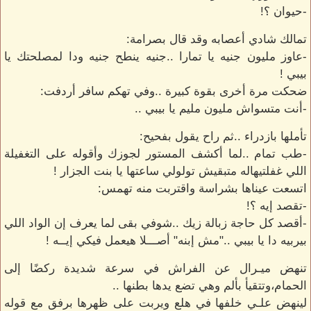
-حيوان ؟!
تمالك شادي أعصابه وقد قال بصرامة:
-عاوز مليون جنيه يا تمارا ..جنيه ينطح جنيه ودا لمصلحتك يا
بيبي !
ضحكت مرة أخرى بقوة كبيرة ..وفي تهكم سافر أردفت:
-أنت متسواش مليون مليم يا بيبي ..
تأملها بازدراء ..ثم راح يقول بفحيح:
-طب تمام ..لما أكشف المستور لجوزك وأقوله على التغفيلة
اللي غفلتيهاله متبقيش تولولي ساعتها يا بنت الجزار !
اتسعت عيناها بشراسة واقتربت منه تهمس:
-تقصد إيه ؟!
-أقصد كل حاجة زبالة زيك ..شوفي بقى لما يعرف إن الواد اللي
بيربيه دا يا بيبي .."مش إبنه" أصـــلا هيعمل فيكي إيــه !
تنهض ميـرال عن الفراش في سرعة شديدة ركضًا إلى
الحمام،وتتقيأ بألم وهي تضع يدها بطنها ..
لينهض علـي خلفها في هلع ويربت على ظهرها برفق مع قوله