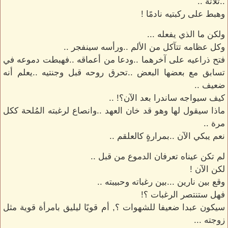
..ثلاثة ..
وهبط على ركبتيه نادمًا !
ولكن ما الذي يفعله ...
وكل عظامه تتآكل من الألم ..ورأسه سينفجر ..
فتح ذراعيه على آخرهما ..ودعا من أعماقه ..فهبطت دموعه في
تسابق مع بعضها البعض ..تحرق روحه قبل وجنتيه ..يعلم أنه
ضعيف ..
كيف سيواجه ساندرا بعد الآن؟! ..
ماذا سيقول لها وهو قد خان العهد ..وانصاع لرغبته المُلحة ككل
مرة ..
نعم يبكي الآن ..بمرارةٍ كالعلقم ..
لم تكن عيناه تعرفان الدموع من قبل ..
لكن الآن !
وقع بين نارين ...بين رغباته وحبيبته ..
فهل ستنتصر الرغبات ؟!
سيكون عبدا ضعيفا للشهوات ؟, أم قويًا ليليق بامرأة قوية مثل
زوجته ...