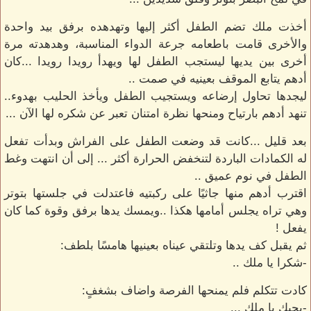
أخذت ملك تضم الطفل أكثر إليها وتهدهده برفق بيد واحدة
والأخرى قامت باطعامه جرعة الدواء المناسبة، وهدهدته مرة
أخرى بين يديها ليستجب الطفل لها ويهدأ رويدا رويدا ...كان
أدهم يتابع الموقف بعينيه في صمت ..
ليجدها تحاول إرضاعه ويستجيب الطفل ويأخذ الحليب بهدوء..
تنهد أدهم بارتياح ومنحها نظرة امتنان تعبر عن شكره لها الآن ...
بعد قليل ...كانت قد وضعت الطفل على الفراش وبدأت تفعل
له الكمادات الباردة لتنخفض الحرارة أكثر ... إلى أن انتهت وغط
الطفل في نوم عميق ..
اقترب أدهم منها جاثيًا على ركبتيه فاعتدلت في جلستها بتوتر
وهي تراه يجلس أمامها هكذا ..ويمسك يدها برفق وقوة كما كان
يفعل !
ثم يقبل كف يدها وتلتقي عيناه بعينيها هامسًا بلطف:
-شكرا يا ملك ..
كادت تتكلم فلم يمنحها الفرصة واضاف بشغفٍ:
-بحبك يا ملك ...