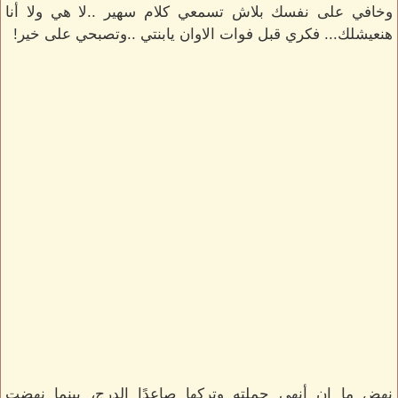
وخافي على نفسك بلاش تسمعي كلام سهير ..لا هي ولا أنا
هنعيشلك... فكري قبل فوات الاوان يابنتي ..وتصبحي على خير!
نهض ما إن أنهى جملته وتركها صاعدًا الدرج، بينما نهضت