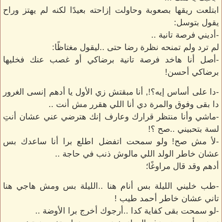
ابتلعت ريقها بصعوبة وحاولت إزاحته بعيدًا لكنه لم يهتز وراح
يقول بتوسل:
-أديني فرصة تانية ..
لم ترد ولم تمنحه نظرة رضا حتى ..ليقول مغتاظًا:
-أصل أنا هاخد فرصة تانية برضاكي أو غصب عنك فخليها
برضاكي أحسن!
-دا على أساس إيه؟!, أنا مبقتش زي الأول يا أدهم إنسى الغرور
دا بقى وفوق والمرة دي أنا اللي هقرر مش أنت ..
-ماشي وأنا منتظر قرارك وعارف إنك هترضي عني عشان أنتِ
لسة بتحبيني ..صح ؟!
-لأ مش صح! ولو سمحت اتفضل اطلع برا أنا ساعدك بس
عشان خاطر الولد اللي مالوش ذنب في حاجة ..
أدهم وقد قال مراوغًا؛
-طب خليني الليلة بس أنام هنا ..الليلة بس ومش هاجي هنا
تاني عشان خاطر أحمد طيب !
-لو سمحت بقى كفاية كدا ..أرجوك أخرج برا الأوضة ..