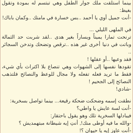
بينما استلقت ملك جوار الطفل وهي تبتسم له بمودة وتقول
بغيظ:
-أنت جميل أوي يا أحمد ..بس خسارة في مامتك ..وكمان باباك!
في الملهى الليلي ...
ترنحت تمارا يميناً ويساراً بغير هدى ..لقد شربت حد الثمالة
وباتت في دنيا أخرى غير هذه ..ترقص وتضحك وتدخن السجائر
..
فقد وعيها ..أو عقلها !
تقودها نفسها إلى الشهوات وهي تنصاع بلا اكتراث بأي شيء،
فقط ما تريد فعله تفعله ولا مجال للوعظ والنصائح فلتذهب
النصائح إلى الجحيم !
-شادي!
نطقت إسمه وضحكت ضحكة رقيعة... بينما تواصل بسخرية:
-أنت لسة عايش يا واطي؟
فيبادلها السخرية تلك وهو يقول باحتقار:
-والله ما فيه أوطى منك!, أنتِ إيه شيطانة مبتهمديش ؟
-أنت عاوز إيه يا حيوان ؟!