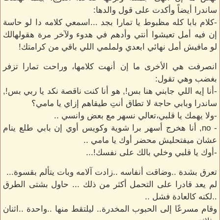
ساندرا أيضاً وأكدت على قول والدها:
-كلام بابا كله مظبوط يا تمارا بجد ...اسمعي كلامه دا لو حاسة
إن فيه أمل تعيشوا أنتي وأدهم في هدوء ولآخر مرة هقولهالك
لو مافيش أمل نهائي ابعدي ولملمي اللي باقي من كرامتك!
انصرفت هي الأخرى ما إن أنهت كلامها، وراحت تمارا تزفر
بغضب وهي تقول:
-أنا إيه اللي جابني هنا بس!, هو أنا كنت ناقصة نكد يا ربي بس!,
ساندرا وبابي حاجة لا تطاق أنتِ طيقاهم إزاي يا مامي؟
-ولا يهمك يا قلبي،تعالي نسهر مع بعض وانسي ..
- no, أنا هخرج أسهر برا شوية وكويس أوي إن بابي طلع ينام
عشان ميفتحليش محضر أوك يا مامي ..
-أوك يا قلبي وخلي بالك على نفسك!...
تعرق بشدة ..وضاقت أنفاسه ..زادت آلامه وبات يتألم بقسوة...
لم يعد قادرا على التحمل أكثر من ذلك ... حاول بشتى الطرق
..لكنه كالعادة فشل ..
وقام مسرعًا إلى الحبوب المخدرة.. ليلتقط منها ..واحدة ..اثنان