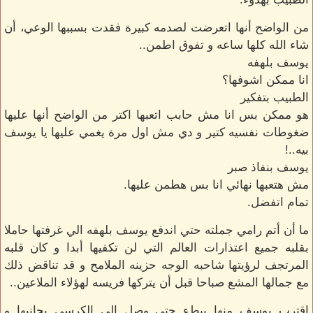
من الواضح أنها اتعرضت لصدمه كبيرة فقدت بسببها الوعي، أن
شاء الله كلها ساعه و تفوق اطمن..
يوسف بلهفه
انا ممكن اشوفها؟
الطبيب بتفكير
هو ممكن بس انا مش حابب اتعبها اكتر من الواضح أنها عليها
ضغوطات نفسيه كتير و دي مش اول مرة يغمي عليها يا يوسف
بيه..!
يوسف بنفاذ صبر
مش هتعبها نهائي انا بس هطمن عليها.
تمام اتفضل.
ما أن أتم رامي جملته حتي اندفع يوسف بلهفه الي غرفتها حاملا
بقلبه جميع اعتذارات العالم التي لن تكفيها أبدا و كان قلبه
المرتجف لرؤيتها شاحبه الوجه حزينه الملامح و قد تناقض ذلك
مع جمالها المشع صباحا قبل أن يتركها فريسه لهؤلاء الملاعين..
اقترب يوسف منها ببطء حتي وصل إلي الكرسي بجانبها و