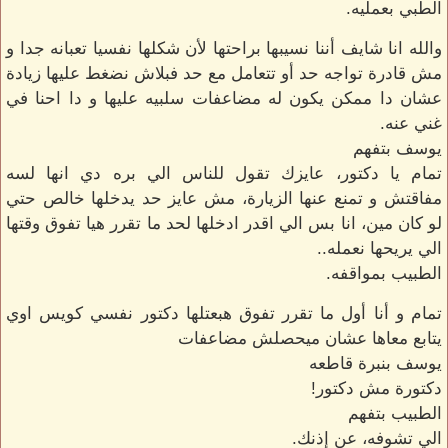
الطبي بعمليه.
والله انا شايف أننا نسيبها براحتها لأن شكلها نفسيا تعبانه جدا و
مش قادرة تواجه حد أو تتعامل مع حد فبلاش نضغط عليها زيادة
عشان دا ممكن يكون له مضاعفات سلبيه عليها و دا احنا في
غني عنه.
يوسف بتفهم
تمام يا دكتور، عايزك تقول للناس الي بره دي انها لسه
مفاقتش و تمنع عنها الزيارة، مش عايز حد يدخلها خالص حتي
لو كان مين، انا بس الي اقدر ادخلها لحد ما تقرر هيا تفوق وقتها
الي يريحها نعمله..
الطبيب بمواقفه.
تمام و أنا أول ما تقرر تفوق هبعتلها دكتور نفسي كويس اوي
يتابع معاها عشان ميحصلش مضاعفات
يوسف بنبرة قاطعه
دكتورة مش دكتور!
الطبيب بتفهم
الي تشوفه، عن إذنك.