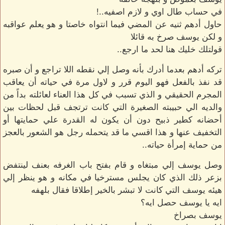
في حساب طال اوي و لازم اصفيه..!
حاول أدهم ثنيه عن المضي فيما انتواه خاصتا و هو يعلم عواقبه
و لكن يوسف صرخ به قائلا
قولتلك خليك هنا لحد ما ارجع..
تركه أدهم بعدما أدرك بأنه وصل إلي نقطه اللا تراجع و أن صبره
قد نفذ بالفعل فهو اليوم قرر و لاول مرة في حياته أن يعاقب
المجرم الحقيقي و الذي تسبب في كل هذا العناء لعائلته بداً من
والديه الي حبيبته الصغيرة التي كانت ترتجف قبل لحظات بين
أحضانه كطير ذبيح دون أن يكون له القدرة علي حمايتها أو
التخفيف عنها و هذا اقسي ما قد يتحمله رجل هو الشعور بالعجز
من حماية إمرأة حياته..
وصل يوسف إلي مبتغاه و قام بفتح باب الغرفه بعنف لينتفض
بزعر ذلك الذي كان يجلس مسترخيا في مكانه و هو ينظر إلي
هيئه يوسف التي كانت لا تبشر بالخير إطلاقا فقال بلهفه
ايه يا يوسف حصل ايه؟
يوسف بصراخ