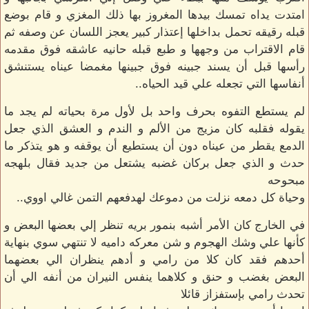
امتدت يداه تمسك بيدها المغروز بها ذلك المغزي و قام بوضع
قبله رقيقه تحمل بداخلها إعتذار كبير يعجز اللسان عن وصفه ثم
قام الاقتراب من وجهها و طبع قبله حانيه عاشقه فوق مقدمه
رأسها قبل أن يسند جبينه فوق جبينها مغمضا عيناه يستنشق
أنفاسها التي تجعله علي قيد الحياه..
لم يستطع التفوه بحرف واحد بل لأول مرة بحياته لم يجد ما
يقوله فقلبه كان مزيج من الألم و الندم و العشق الذي جعل
الدمع يقطر من عيناه دون أن يستطيع أن يوقفه و هو يتذكر ما
حدث و الذي جعل بركان غضبه يشتعل من جديد فقال بلهجه
مبحوحه
وحياة كل دمعه نزلت من دموعك لهدفعهم التمن غالي اووي..
في الخارج كان الأمر أشبه بنمور بريه تنظر إلي بعضها البعض و
كأنها علي وشك الهجوم و شن معركه داميه لا تنتهي سوي بنهاية
أحدهم فقد كان كلا من رامي و أدهم ينظران الي بعضهما
البعض بغضب و حنق و كلاهما ينفس النيران من أنفه الي أن
تحدث رامي بإستفزاز قائلا