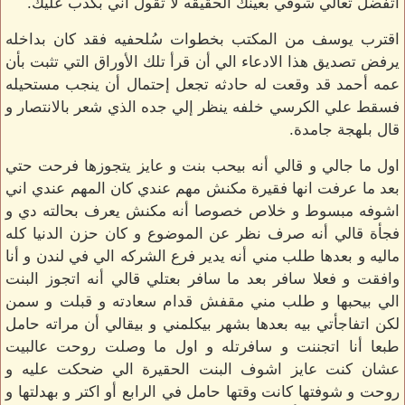
اتفضل تعالي شوفي بعينك الحقيقه لا تقول اني بكذب عليك.
اقترب يوسف من المكتب بخطوات سُلحفيه فقد كان بداخله
يرفض تصديق هذا الادعاء الي أن قرأ تلك الأوراق التي تثبت بأن
عمه أحمد قد وقعت له حادثه تجعل إحتمال أن ينجب مستحيله
فسقط علي الكرسي خلفه ينظر إلي جده الذي شعر بالانتصار و
قال بلهجة جامدة.
اول ما جالي و قالي أنه بيحب بنت و عايز يتجوزها فرحت حتي
بعد ما عرفت انها فقيرة مكنش مهم عندي كان المهم عندي اني
اشوفه مبسوط و خلاص خصوصا أنه مكنش يعرف بحالته دي و
فجأة قالي أنه صرف نظر عن الموضوع و كان حزن الدنيا كله
ماليه و بعدها طلب مني أنه يدير فرع الشركه الي في لندن و أنا
وافقت و فعلا سافر بعد ما سافر بعتلي قالي أنه اتجوز البنت
الي بيحبها و طلب مني مقفش قدام سعادته و قبلت و سمن
لكن اتفاجأتي بيه بعدها بشهر بيكلمني و بيقالي أن مراته حامل
طبعا أنا اتجننت و سافرتله و اول ما وصلت روحت عالبيت
عشان كنت عايز اشوف البنت الحقيرة الي ضحكت عليه و
روحت و شوفتها كانت وقتها حامل في الرابع أو اكتر و بهدلتها و