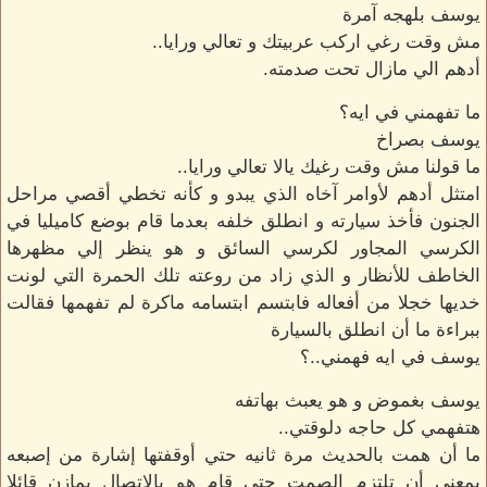
يوسف بلهجه آمرة
مش وقت رغي اركب عربيتك و تعالي ورايا..
أدهم الي مازال تحت صدمته.
ما تفهمني في ايه؟
يوسف بصراخ
ما قولنا مش وقت رغيك يالا تعالي ورايا..
امتثل أدهم لأوامر آخاه الذي يبدو و كأنه تخطي أقصي مراحل
الجنون فأخذ سيارته و انطلق خلفه بعدما قام بوضع كاميليا في
الكرسي المجاور لكرسي السائق و هو ينظر إلي مظهرها
الخاطف للأنظار و الذي زاد من روعته تلك الحمرة التي لونت
خديها خجلا من أفعاله فابتسم ابتسامه ماكرة لم تفهمها فقالت
ببراءة ما أن انطلق بالسيارة
يوسف في ايه فهمني..؟
يوسف بغموض و هو يعبث بهاتفه
هتفهمي كل حاجه دلوقتي..
ما أن همت بالحديث مرة ثانيه حتي أوقفتها إشارة من إصبعه
بمعني أن تلتزم الصمت حتي قام هو بالإتصال بمازن قائلا