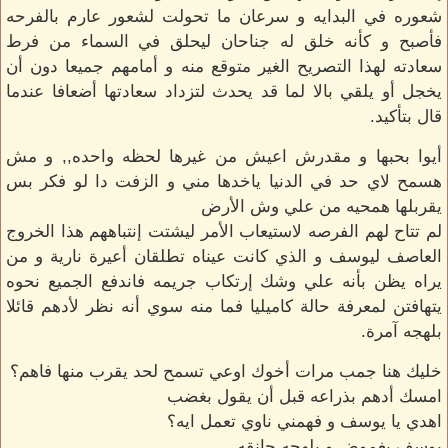
شعوره في البدايه و سرعان ما تحولت لشعور عارم بالفرحه
فأصبح و كأنه خلق له جناحان ليحلق في السماء من فرط
سعادته لهذا التصريح الغير متوقع منه و أمامهم جميعا دون أن
يخجل أو يلقي بالا لما قد يحدث لتزداد سعادتها أضعافا عندما
قال بتأكيد.
أيوا بحبها و مقدرش اعيش من غيرها لحظه واحده,, و مش
هسمح لاي حد في الدنيا ياخدها مني و الزفت دا لو فكر بس
يقربلها همحيه من علي وش الأرض
لم تتاح لهم الفرصه لاستيعاب الأمر ليشتت إنتباههم هذا الخروج
العاصف ليوسف و الذي كانت عيناه تطلقان أعيرة نارية و من
يراه يظن بأنه علي وشك إرتكاب جريمه فاندفع الجميع نحوه
يتهافتن لمعرفة حالة كاميليا فما منه سوي أنه نظر لأدهم قائلا
بلهجه آمرة.
خليك هنا جمب مرات أخوك اوعي تسمح لحد يقرب منها فاهم؟
امسك أدهم بذراعه قبل أن يقول بغضب
اهدي يا يوسف و فهمني ناوي تعمل ايه؟
يوسف بغموض و بلهجه حانقه