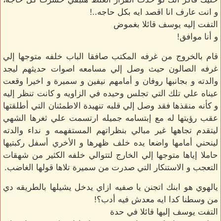
و انت عارف انا اقصد ايه بكل حاجه..!
التفت إليه يوسف قائلا بغموض
و أنا موافق!
قام بالخروج من غرفه المكتب صافقا الباب خلفه متوجها إلي
غرفه الصالون حيث وصل إلي مسامعه اصوات حديثهم ليجد
والدته و بجانبها روفان و أمامهم نيفين و سميرة و اخيرا وقعت
عيناه علي تلك التي تجلس وحيده في الزاويه و كانت تنظر إليه
و كأنه منقذها فقد وصل إلي قلبه تنهيدة الاطمئنان التي أطلقتها
عقب رؤيتها له مع إبتسامه جميله ارتسمت علي ثغرها الشهي
ليتقدم تجاهها غير مبالي بنظراتهم المستفهمه و نداء والدته
لينحني أمامها واضعا يده خلف ظهرها و الأخري أسفل ركبتيها
حاملا إياها متوجها إلي الخارج لتتوالي خلفه الكثير من شهقات
التعجب و الاستنكار التي صدرت من سميرة تلاها قولها الغاضب.
يالهوي هو ابنك اتجنن يا صفيه ازاي يدخل يشيلها بالطريقه دي
من وسطنا كدا ايه معدش فيه أدب؟!
التفت يوسف إليها قائلا في حدة