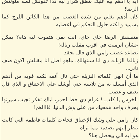
ايه يا أدهم بيه عنيك بتطق شرار ليه كدا تكونش لسه منولتش
الرضا!
كان أدهم يغلي من شدة الغضب من هذا الكائن اللزج كما
يسميه و لكنه حاول التحكم في أعصابه.
متقلقش الرضا جاي جاي، انت بقي هتموت ليه هاه؟ يمكن
عشان اترميت في اقرب مقلب زباله!
تصاعد غضب رامي الذي قال بحقد
زباله! الزباله دي انا سبتهالك، ماهو اصل انا مقبلش اكون صف
تاني..
ما أن انهي كلماته البزيئه حتي نال أنفه لكمه قويه من أدهم
الذي أمسك به من تلابيبه حتي أوشك علي الاختناق و الذي قال
بعنف و غضب
-اخرس يا كلب..! غرام دي خط احمر، اياك تفكر تجيب سيرتها
بحرف واحد همحيك من على وش الدنيا، فااااهم!
كان رامي علي وشك الإختناق فجاءت كلمات فاطمه التي كانت
تنظر إليهم بصدمه مما تراه
هو ايه الي بيحصل هنا؟