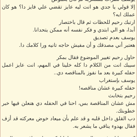
إلا قولي يا جدي هو انت ليه عايز تقضي علي فايز دا؟ هو كان
عملك ايه؟
ارتبك رحيم للحظات ثم قال باختصار
أبدا، هو الي ابتدي و فكر نفسه أنه ممكن يتحدانا.
يوسف بعدم تصديق
هعتبر أني مصدقك و أن مفيش حاجه تانيه ورا كلامك دا.
حاول رحيم تغيير الموضوع فقال بمكر
سيبك انت من الكلام دا كله خلينا في المهم، انت عايز اعمل
حفله كبيرة بعد ما نفوز بالمناقصه دي..
يوسف بإستغراب
حفله كبيرة عشان مناقصه!
رحيم بتخابث
مش عشان المناقصة بس، احنا في الحفله دي هنعلن فيها خبر
خطوبتك.
دب القلق داخل قلبه و قد علم بأن ميعاد خوض معركته قد أزف
فقال بهدوء ينافي ما يشعر به.