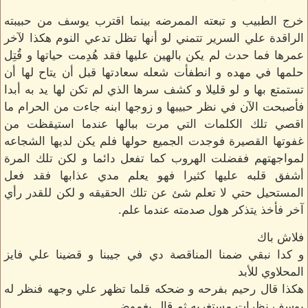
خرج الطبيب و تبعته الممرضه بينما اقترب يوسف من حبيبته
الراقدة علي السرير تتمني لو أنها تظل تدعي النوم هكذا لآخر
عمرها فما حدث لم يكن بالهين عليها فقد هُدِمت حياتها و قُتِل
حلمها في مهده و انطفأت شعله سعادتها قبل أن يتاح لها أن
تستمتع بها و لو قليلا و كشف سرها الذي لم تكن لها يد به أبدا
فأصبحت الآن في نظر حبيبها و زوجها ابنه جاءت من الحرام ما
اقصي تلك الكلمات التي مرت ببالها عندما استيقظت من
غفوتها القصيرة فوجدت الجميع حولها فلم يكن لديها الشجاعه
لمواجهتهم ففضلت الهروب كما تفعل دائما و لكن تلك المرة
أشفق قلبه عليها كثيرا فهو يعلم مدي عذابها فقد فعل
المستحيل حتي لا تعلم شئ عن تلك الحقيقه و لكن للقدر رأي
آخر فأخذ يتذكر هول صدمته عندما علم.
فلاش باك
و كدا نبقي ضمنا المناقصة دي في جيبنا و قضينا علي فايز
المحلاوي للأبد
هكذا قال رحيم بفرحه و ضحكه قلما تظهر علي وجهه فنظر له
يوسف نظرات مستغربه ثم قال بغموض