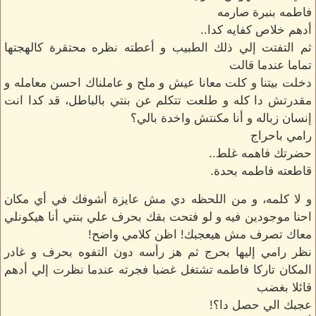
فاطمه بنبرة صارمه
أدهم خلاص كفايه كدا..
ثم التفتت إلي ذلك الطبيب و أعطته نظره محتقرة كالهجتها
تماما عندما قالت
دخلت بيتنا و كلت معانا عيش و ملح و عاملناك احسن معامله و
مقدرتش دا كله و طلعت تتكلم عن بنتي بالباطل، قد كدا انت
إنسان زباله و أنا مكنتش واخدة بالي؟
رامي باحراج
حضرتك فاهمه غلط..
قاطعته فاطمه بحدة.
و لا كلمه، و من اللحظه دي مش عايزة أشوفك في أي مكان
احنا موجودين فيه و لو فتحت بقك بحرف علي بنتي أنا هيكونلي
معاك تصرف مش هيعجبك! اظن كلامي واضح!
نظر رامي إليها بحرج ثم هز رأسه دون التفوه بحرف و غادر
المكان تاركا فاطمه تشتغل غضبا فجرته عندما نظرت إلي أدهم
قائلا بغضب
عجبك الي حصل دا؟!