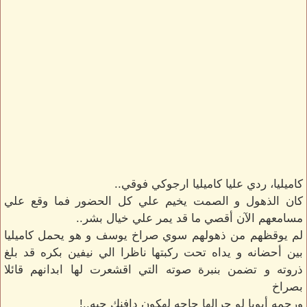
كاميليا، ردي عليا كاميليا ارجوكي فوقي..
كان الذهول و الصمت يخيم علي كل الحضور فما وقع علي
مسامعهم الآن أقصي ما قد يمر علي خيال بشر..
لم يوقظهم من ذهولهم سوي صراخ يوسف و هو يحمل كاميليا
بين أحضانه و يداه تحت ركبتها ناظرا الي نيفين بكره قد بلغ
ذروته و تضمن بنبرة صوته التي اقشعرت لها ابدانهم قائلا
بصراخ
ورحمه أبويا لو جرالها حاجه لهكون دافنك حيه..!