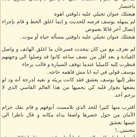
باختصار
هبعتلك عنوان تجيلي عليه دلوقتي اهوة
لم يمهله يوسف فرصه للحديث و إنما اغلق الخط و قام بإجراء
إتصال آخر قائلا بغموض
هبعتلك عنوان تجيلي عليه دلوقتي مسأله حياة أو موت..
لم تعرف مع من كان يتحدث فسرعان ما اغلق الهاتف و واصل
القيادة و بعد أقل من نصف ساعه كانوا قد وصلوا الي وجهتهم
فنظرت إليه كاميليا عندما توقف السيارة و قالت برجاء
يوسف قولي في ايه انا مش فاهمه حاجه..
نظر إليها يوسف بعشق فقد كانت بريئه و نقيه لدرجة أنه ود لو
يضعها بجوار قلبه كي يحميها من هذا العالم القاسي الذي لا
يرحم أحد.
اقترب منها كثيرا للحد الذي تلامست أنوفهم و قام بفك حزام
الأمان من حول خصرها واضعا يداه مكانه و قال ناظرا الي
عينيها بعشق
بتحبنيي..!