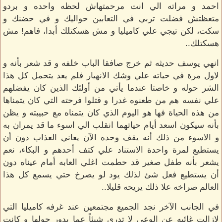
احمد و مراته الي انت مرحمتهاش لحظه واحده و بردو
متعظتش فضلت تربي في التعابين حواليك و في حضنك و
سكت، لكن تيجي علي كاميليا و مش هسكتلك أبدا، فاهم! مش
هسكتلك..
انهي يوسف حديثه ثم خرج صافقا الباب خلفه و قد شعر بأنه و
لاول مرة في حياته علي وشك الانهيار فلم يعد يتحمل كل هذا
الشر حوله و خاصتا عندما يأتي من أولئك الذين كان يفضلهم
علي نفسه هم من طعنوه غدرا و قتلوا فرحته التي كان يتمناها
من هذه الحياة فها هو اليوم الذي كان يتمناه مع حبيبته و يظن
بأنه سيكون اسعد أيام حياتهما انقلب الي اسوء ما قد يمران به
و الاسوء من ذلك أنه يقف وحده الآن يعاني العذاب دون أن
يستطيع لمرة واحدة الاستناد علي كتف أحدهم و البكاء، نعم
يشعر بأنه طفل صغير قد حطمت اغلي العابه أمام عيناه دون
أن يستطيع فعل شئ لذلك يود لو يصرخ حتي يسمع كل هذا
العالم صراخه علا ذلك يريحه قليلا..
في الجانب الآخر نجد الجميع مجتمعين عند غرفه كاميليا التي
لازالت غائبه عن الوعي لا تدري شيئاً عما يدور حولها و كانت