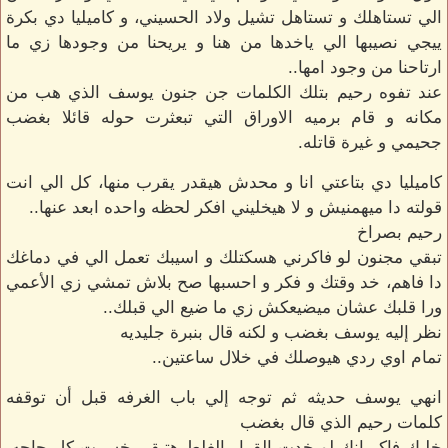
الي تستاهلك و تستاهل تشيل ولاد الحسيني، و كاميليا دي بكرة
ييجي نصيبها الي ياخدها من هنا و يريحنا من وجودها زي ما
ارتاحنا من وجود امها..
عند تفوه رحيم بتلك الكلمات جن جنون يوسف الذي هب من
مكانه و قام برميه الاوراق التي تبعثرت حوله قائلا بغضب
جحيمي و غيرة قاتله.
كاميليا دي بتاعتي انا و محدش هيقدر يقرب منها، كل الي انت
قولته دا ميهمنيش و لا هيخليني افكر لحظه واحده ابعد عنها..
رحيم بصراخ
تبقي مجنون لو فاكرني هسكتلك و اسيبك تعمل الي في دماغك
دا فاهم، خد وقتك و فكر و احسبها صح بلاش تمشي زي الأعمي
ورا قلبك عشان ميضيعكش زي ما ضيع الي قبلك..
نظر إليه يوسف بغضب و لكنه قال بنبرة جليديه
تمام اوي ردي هيوصلك في خلال ساعتين..
انهي يوسف حديثه ثم توجه إلي باب الغرفه قبل أن توقفه
كلمات رحيم الذي قال بغضب
خليك فاكر انك لو خدت القرار الغلط هتبقي خسرت كل حاجه،