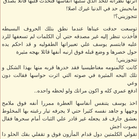
آثرتها نظراته للحد الذي سلبها أنفاسها فتحدث قلبها قائلا بصدق
مابحبش حد في الدنيا غيرك اصلا!
تتجوزيني؟!
توسعت حدقت عيناها عندما نطق بتلك الحروف البسيطه
فأخذت تنظر إليه غير مصدقه حتي أن الكلمات لم تسعفها للرد
عليه فابتسم يوسف علي تعبيراتها الطفوليه و قد احكم يده
حول خصرها و وضع قبله فوق ارنبه أنفها قائلا بهجه مثيرة
تتجوزيني!
كانت كالمنومه مغناطيسيا فقد خدرها قربه منها بهذا الشكل و
تلك البحه المثيرة في صوته التي اثرت حواسها فقالت دون
وعي
ادفع عمري كله و اكون مراتك ولو لحظه واحده..
اخذ يوسف يتنفس أنفاسها العطرة ممررا أنفه فوق ملامح
وجهها و جاهد نفسه كثيرا حتي لا يجرفه تيار رغبته بها المخلوط
بعشق جارف قد يجعله غير قادر علي الثبات أمام سحرها فقال
بصوت أجش
تقولي الكلمتين دول قدام المأزون فوق و تقفلي بقك الحلو دا