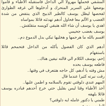
المشفي فحملها مهرولا الي الداخل فاستقبله الأطباء و قاموا
بوضعها علي السرير المتحرك و أدخلوها الي غرفه الطوارئ
لفحصها ليظل يوسف كالطير الذبيح الذي ينتفض من شدة
الغضب و الألم معا فحاول أدهم تهدئته قائلا بمواساه
اهدي يا يوسف أن شاء الله هتبقي كويسه متقلقش..
يوسف بغضب جحيمي
اقسم بالله ما هرحمها و هخليها تبكي بدل الدموع دم..
أدهم الذي كان الفضول يأكله من الداخل فتحمحم قائلا
باستفهام
إحم، يوسف الكلام الي قالته نيفين هناك..
قاطعه يوسف بحده
مش وقته يا أدهم، كل حاجه هتتعرف في وقتها..
رقت نبرته كثيرا عندما قال
المهم عندي دلوقتي تقوم بالسلامه و اطمن عليها..
أخذ الأطباء وقتا ليس بقليل حتي خرج أحدهم فبادره يوسف
قائلا بلهفه
طمني يا دكتور عامله ايه دلوقتي؟
الطبيب بهدوء.