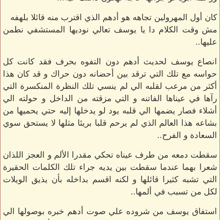
كان أول المهرولين تجاهه هو أدهم الذي اقترب منه قائلا بلهفه
مش وقت الكلام دا يا يوسف تعالي نوديها المستشفي نطمن
عليها..
انصاع يوسف لحديث أدهم دون التفوه بحرف فقد كانت كل
حواسه مع تلك التي ترقد بين أحضانه دون حراك و قد كان هذا
أكثر من مرعب لقلبه الي لم ينسي تلك النظرة المنكسرة التي
رآها في عيناها الفاتنه و التي مزقته من الداخل و حولته الي
أشلاء فصار يضمها الي قلبه يود لو يدخلها إليه حتي يحميها من
بشاعه هذا العالم الذي لم يرحم قلبا بريئا مثلها لا يستحق سوي
السعادة و الفرح..
سقطت دمعه من طرف عيناه تحكي مقدرا الألم و العجز اللذان
شعرا بهما عندما سقطت بين يديه جراء تلك الكلمات الحقيرة
التي تشبه كثيرا قائلها و لكنه اقسم بداخله بأن يذيق الويلات
لكل من تسبب في ألمها..
استفاق يوسف من شروده علي صوت أدهم خبره بوصولها الي