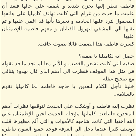
فاطمه تنظر إليها بحزن شديد و شفقه علي حالها فبعد أن
علمت ما حدث من غرام التي كانت تهاتف كاميليا علي هاتفها
المحمول لترد عليها الخادمه و تخبرها بأنها قد اغمي عليها و تم
نقلها الي المشفي لتهرول الفتاتان و معهم فاطمه للإطمئنان
عليها
كسرت فاطمه هذا الصمت قائلا بصوت خافت.
حصل ايه لكاميليا يا صفيه؟
صفيه التي كانت تشعر بالغضب و الألم معا لم تجد ما قد تقوله
في مثل هذا الموقف فنظرت الي أدهم الذي قال بهدوء يتنافي
مع ضجيج عقله
خلينا نأجل الكلام لبعدين يا حاجه فاطمه لما كاميليا تقوم
بالسلامه..
نظرت إليه فاطمه و أوشكت علي الحديث لتوقفها نظرات أدهم
المحذرة فابتلعت كلماتها مؤجله الحديث لحين الإطمئنان علي
ابنه أختها التي كانت شاحبه كالأموات و التي آلم مظهرها قلب
يوسف كثيرا عندما دخل الي الغرفه فوجد جميع العيون تناظره