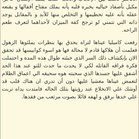
مكبل بأصفاد خياليه يخبره قلبه پأنه يملك مفتاح أقفالها و يقنعه
عقله بأنه عليه تحطيمها و التخلص منها للأبد و بالمقابل يوجد
ذاته التي تتمني لو ترجح كفة الميزان لأحداهما لتعرف طعم
الراحه.
رفعت كاميليا عيناها لتراه يحدق بها بنظرات يملئوها الزهول
فعلمت أن هلاكها قادم لا محالة فها هو اسوء كوابيسها قد تحقق
الان بإنكشاف ذلك السر الذي خبئته طوال هذه المدة و احتملت
فكرة فراقه القاتله لكي لا يحدث ما حدث للتو عند هذا الحد
أشفق عليها جسدها الذي سحبته هوه سحيقه الي اعماق الظلام
لتغمض عيناها مغشيا عليها دون أن تدري ان هناك قلب قد
أوشك علي الانخلاع عند رؤيتها بتلك الحاله فامتدت يداه تربت
علي خدها برفق و لهفه قائلا بصوت مرتعب من فقدها.