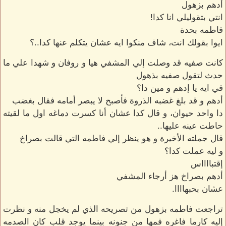
أدهم بزهول
انتي بتقوليلي انا كدا!
فاطمه بحدة
ايوا بقولك انت، شاف منكوا ايه عشان يتكلم عنها كدا..؟
كانت صفيه قد وصلت إلي المشفي هيا و روفان و شهدا علي ما
حدث لتقول صفيه بذهول
في ايه يا إدهم و مين دا؟
أدهم و قد بلغ غضبه الذروة فأصبح لا يبصر أمامه فقال بغضب
دا واحد حيوان، و قال كدا عشان أنا كسرت دماغه اول ما لقيته
حاطت عينه عليها..
قال جملته الأخيرة و هو ينظر إلي فاطمه التي قالت بصراخ
و ليه عملت كدا؟
إقتبااااس
أدهم بصراخ هز أرجاء المشفي
عشان بحبهاااا.
تراجعت فاطمه بزهول من تصريحه الذي لم يخجل منه و نظرت
إليه كارما فاغره فمها من جنونه بينما يوجد قلب كان الصدمه