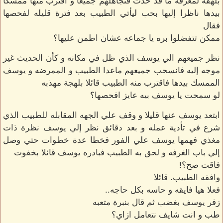
بلهفه لمعرفه ما قد حدث فتجاهلهم جميعا و اقترب منها ممسكا
بيدها ناظرا إليها بحب ليأتي الطبيب بعد فترة قليله لفحصها
فقال
ممكن تتفضلوا بره يا جماعه عشان اطمن عليها؟
نظر جميعهم الي يوسف الذي ظل في مكانه و كأن الحديث غير
موجه إليه فانسحب جميعهم ماعدا الطبيب و الممرضه و يوسف
الممسك بيدها فاقترب منه الطبيب قائلا بلهجة مهذبه
لو سمحت يا يوسف بيه عايز افحصها؟
ابتعد يوسف عنها قليلا و وقف علي الجهه المقابله للطبيب الذي
شرع في تأدية عمله و بعد دقائق نظر إلي يوسف نظرة ذات
مغذي فهمها يوسف علي الفور فخطا عدة خطوات حتي وصل
إلي باب الغرفه و لحق به الطبيب فبادره يوسف قائلا بخفوت
فاقت صح؟!
وافقه الطبيب. قائلا
فعلا هيا فايقه و حاسه بكل حاجه..
زفر يوسف بغضب ثم قال بنبرة متعبه
طب و انت شايف نتعامل ازاي؟