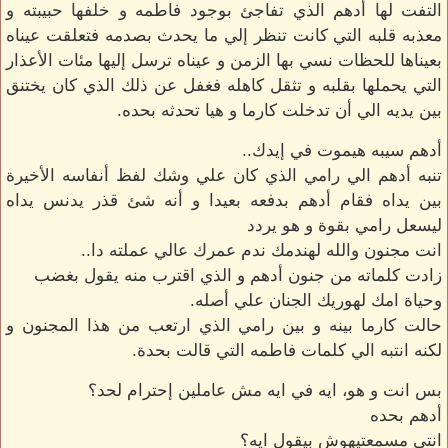
التفت لها أدهم الذي تفاجئ بوجود فاطمه و خلفها حبيبته و
معذبه قلبه التي كانت تنظر إلي ما يحدث بصدمه فتعلقت عيناه
بعيناها للحظات نسي بها الزمن و عيناه ترسل إليها مئات الأعذار
التي يحملها بقلبه و تثقل كاهله فغفل عن ذلك الذي كان يختنق
بين يديه الي أن تدخلت كارما و هيا تحدثه بحده.
أدهم سيبه هيموت في إيدك..
تنبه أدهم الي رامي الذي كان علي وشك لفظ أنفاسه الأخيرة
بين يداه فقام أدهم بدفعه بعيدا و أنه شئ قذر يدنس يداه
ليسعل رامي بقوة و هو يردد
انت مجنون والله لهندمك ندم عمرك عالي عملته دا..
زادت كلماته من جنون أدهم و الذي اقترب منه يقول بغضب
وحياة امك لهوريك الجنان علي أصله.
حالت كارما بينه و بين رامي الذي ارتعب من هذا المجنون و
لكنه انتبه الي كلمات فاطمه التي قالت بحدة.
بس انت و هو، ايه في ايه مش عاملين إحترام لحد؟
أدهم بحده
انتي مسمعتيهوش بيقول ايه؟