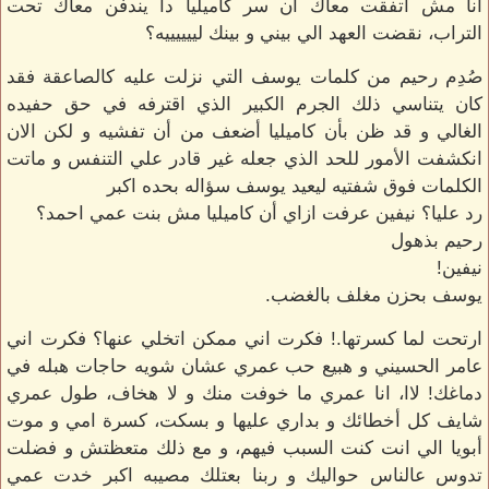
انا مش اتفقت معاك أن سر كاميليا دا يندفن معاك تحت
التراب، نقضت العهد الي بيني و بينك لييييييه؟
صُدِم رحيم من كلمات يوسف التي نزلت عليه كالصاعقة فقد
كان يتناسي ذلك الجرم الكبير الذي اقترفه في حق حفيده
الغالي و قد ظن بأن كاميليا أضعف من أن تفشيه و لكن الان
انكشفت الأمور للحد الذي جعله غير قادر علي التنفس و ماتت
الكلمات فوق شفتيه ليعيد يوسف سؤاله بحده اكبر
رد عليا؟ نيفين عرفت ازاي أن كاميليا مش بنت عمي احمد؟
رحيم بذهول
نيفين!
يوسف بحزن مغلف بالغضب.
ارتحت لما كسرتها.! فكرت اني ممكن اتخلي عنها؟ فكرت اني
عامر الحسيني و هبيع حب عمري عشان شويه حاجات هبله في
دماغك! لاا، انا عمري ما خوفت منك و لا هخاف، طول عمري
شايف كل أخطائك و بداري عليها و بسكت، كسرة امي و موت
أبويا الي انت كنت السبب فيهم، و مع ذلك متعظتش و فضلت
تدوس عالناس حواليك و ربنا بعتلك مصيبه اكبر خدت عمي