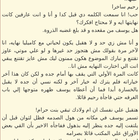
رحيم ساخرا
حب! انا سمعت الكلمه دي قبل كدا و أنا و انت عارفين كانت
نهايتها ايه و لا محتاج افكرك؟
هل يوسف من مقعده و قد بلغ غضبه الذروة.
و أنا مش زي حد و لا هقبل يكون لحياتي مع كاميليا نهايه، انا
لآخر مرة بقولك مش هتجوز حد غيرها و لو علي موتي، عاوز
تقتنع و تبارك الموضوع هكون ممنون ليك مش عايز تقتنع يبقي
انت الي اختارت النهايه مش انا..
كانت المرة الأولي التي يقف بها أمام جده و لكن كان هذا آخر
خياراته فلم يترك له خيار آخر و لكنه نسي أن جده لا يقبل
بالخسارة أبدا فما أن أعطاه يوسف ظهره متوجها إلي باب
الغرفه حتي فاجأة رحيم قائلا.
هتقبل علي نفسك ان ام ولادك تبقي بنت حرام!
تسمر يوسف في مكانه من هول الصدمه فظل لثوان قبل أن
يلتفت إليه جده ينظر إليه بذهول ففاجأه الاخير بأن القي بعض
الأوراق علي المكتب قائلا بصرامه