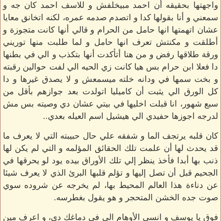
واجهتها بحقيقه أن احمد مبيخلفش و للاسف احمد كان جه و
سمعني و أنا بقولها كدا و اتصدم صدمه عمره، لكنه اتخانق معايا
عشان اتهمتها انها حامل من الحرام و قالي أنها كانت متجوزة و
أطلقت و مكنتش تعرف انها حامل و لما طلبت منها توريني
ورقة طلاقها رفض و من هنا أتأكدت أنها بتكذب و الي في بطنها
دا فعلا ابن حرام بس هيا كانت زي الحيه الي لفت حوالين رقبته
و بخت سمها في ودانه خلته ميسمعش و لا يصدق غيرها و دا
كل الورق الي يثبت أن كاميليا اتولدت بعد جوازهم بأقل من
سبع شهور، انا قبلت اخليها في بيتي عشان دي وصيته بس مش
لدرجه اجوزها حفيدي الي هيشيل اسم العيله بعدي..
كان قلبه يرتجف الما و شفقه علي حال حبيبته التي لا يعرف ما
قد يحدث لها أن علمت تلك الحقائق المؤلمه و التي لم يكن لها
ذنب بها أبدا فأخذ ينظر إلي تلك الأوراق بيده يود لو يحرقها في
الجحيم قبل أن تصل إليها و تؤلم قلبها البرئ الذي لا يعرف شيئا
عن دناءة هذا العالم المحيط بها، لم يخرجه عن شروده سوي
صوت جده الخشن المتحجر و هو يقول بغطرسه.
فوق يا يوسف و انسي الأوهام الي في دماغك دي، و اعرف مين