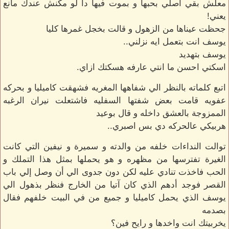
معلش بقي اصلي بحبها و بموت فيها دا لو مكنش عندك مانع
يعني!
جحظت عيناها من الزهول و قالت بخجل غمرها كليا
يوسف انت بتعمل ايه نزلني..
يوسف بتهديد
اسكتي احسن ما انتي عارفه هسكتك ازاي.
اتبع كلماته بالنظر الي شفاهها المغريه فشهقت كاميليا و بحركه
عفويه قامت بعض شفتها السفليه فاشتعلت نيران الرغبه
الممزوجة بالعشق داخله و قال بوعيد
هربيكي عالحركه دي بس اصبري..
توالت النداءات خلفه من والدته و سميرة و نيفين التي كانت
الغيرة تفترسها من مظهره و هو يحملها بمثل هذا التملك و
الحب فاخذت تنادي عليه لكن دون جدوى الي أن وصل إلي باب
القصر فوجد أدهم الذي كان آتيا من الخارج فنظر بذهول الي
يوسف الذي يحمل كاميليا و جميع من في البيت خلفهم فقال
بصدمه
يخربيتك انت واخدها و رايح فين؟