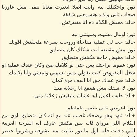
نور: واحكيلك ليه وانت اصلا اتغيرت معايا يبقى مش عاوزنا
صحاب تاني واكيد هتسمعني شفقة
خالد: مفيش الكلام ده انا متغيرتش.
نور: اومال مشيت وسيبتني ليه
خالد: جت لي عملية مفاجأة وروحت بسرعة ملحقتش اقولك
نور: مش مقتنعة انت شكلك كان متضايق
خالد: مفيش حاجة مكنتش متضايق
نور: عموما براحتك بس حتى لو كلامك صح وكان عندك عملية او
شغل المفروض كنت تقولي مش تسيبني وتمشي وانا بكلمك
خالد: صح عندك حق انا اسف مرة كمان
نور: لا اسفك مش هينفع انا زعلانة منك
خالد: طيب اعمل ايه عشان متبقيش زعلانة مني.
نور: اعزمني على عصير طماطم
خالد: تنهد وهو بيضحك غصب عنه مع انه كان متضايق اوي من
الكلام اللي مروان قاله بس مكنش عارف ايه الفرحة الغريبة
اللي دخلت قلبه اول ما نور طلبت منه تشوفه ويشربوا عصير