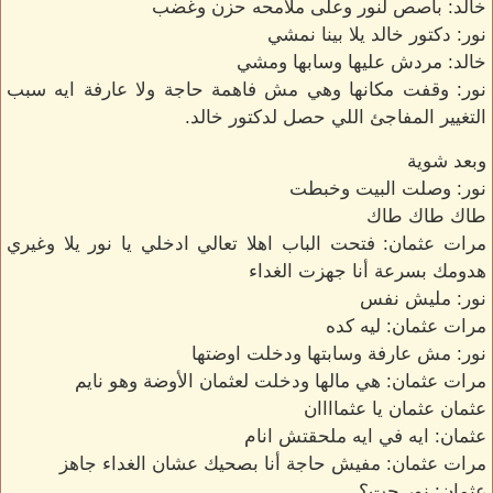
خالد: باصص لنور وعلى ملامحه حزن وغضب
نور: دكتور خالد يلا بينا نمشي
خالد: مردش عليها وسابها ومشي
نور: وقفت مكانها وهي مش فاهمة حاجة ولا عارفة ايه سبب
التغيير المفاجئ اللي حصل لدكتور خالد.
وبعد شوية
نور: وصلت البيت وخبطت
طاك طاك طاك
مرات عثمان: فتحت الباب اهلا تعالي ادخلي يا نور يلا وغيري
هدومك بسرعة أنا جهزت الغداء
نور: مليش نفس
مرات عثمان: ليه كده
نور: مش عارفة وسابتها ودخلت اوضتها
مرات عثمان: هي مالها ودخلت لعثمان الأوضة وهو نايم
عثمان عثمان يا عثماااان
عثمان: ايه في ايه ملحقتش انام
مرات عثمان: مفيش حاجة أنا بصحيك عشان الغداء جاهز
عثمان: نور جت؟