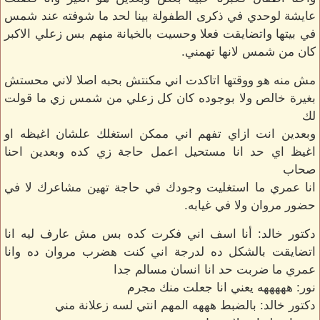
عايشة لوحدي في ذكرى الطفولة بينا لحد ما شوفته عند شمس
في بيتها واتضايقت فعلا وحسيت بالخيانة منهم بس زعلي الاكبر
كان من شمس لانها تهمني.
مش منه هو ووقتها اتاكدت اني مكنتش بحبه اصلا لاني محستش
بغيرة خالص ولا بوجوده كان كل زعلي من شمس زي ما قولت
لك
وبعدين انت ازاي تفهم اني ممكن استغلك علشان اغيظه او
اغيظ اي حد انا مستحيل اعمل حاجة زي كده وبعدين احنا
صحاب
انا عمري ما استغليت وجودك في حاجة تهين مشاعرك لا في
حضور مروان ولا في غيابه.
دكتور خالد: أنا اسف اني فكرت كده بس مش عارف ليه انا
اتضايقت بالشكل ده لدرجة اني كنت هضرب مروان ده وانا
عمري ما ضربت حد انا انسان مسالم جدا
نور: هههههه يعني انا جعلت منك مجرم
دكتور خالد: بالضبط هههه المهم انتي لسه زعلانة مني