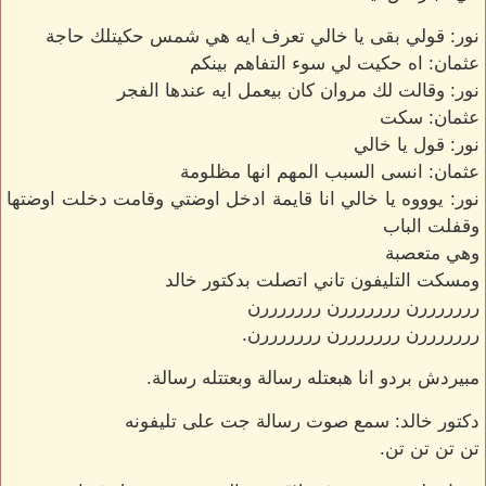
نور: قولي بقى يا خالي تعرف ايه هي شمس حكيتلك حاجة
عثمان: اه حكيت لي سوء التفاهم بينكم
نور: وقالت لك مروان كان بيعمل ايه عندها الفجر
عثمان: سكت
نور: قول يا خالي
عثمان: انسى السبب المهم انها مظلومة
نور: يوووه يا خالي انا قايمة ادخل اوضتي وقامت دخلت اوضتها
وقفلت الباب
وهي متعصبة
ومسكت التليفون تاني اتصلت بدكتور خالد
رررررررن رررررررن رررررررن
رررررررن رررررررن رررررررن.
مبيردش بردو انا هبعتله رسالة وبعتتله رسالة.
دكتور خالد: سمع صوت رسالة جت على تليفونه
تن تن تن تن.