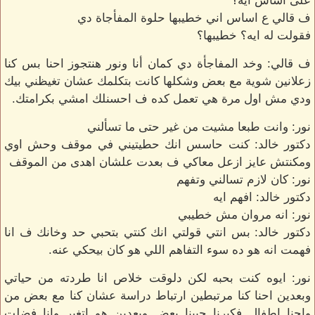
على اساس ايه؟
ف قالي ع اساس اني خطيبها حلوة المفأجاة دي
فقولت له ايه؟ خطيبها؟
ف قالي: وخد المفاجأة دي كمان أنا ونور هنتجوز احنا بس كنا
زعلانين شوية مع بعض وشكلها كانت بتكلمك عشان تغيظني بيك
ودي مش اول مرة هي تعمل كده ف احسنلك امشي بكرامتك.
نور: وانت طبعا مشيت من غير حتى ما تسألني
دكتور خالد: كنت حاسس انك حطيتيني في موقف وحش اوي
ومكنتش عايز ازعل معاكي ف بعدت علشان اهدى من الموقف
نور: كان لازم تسالني وتفهم
دكتور خالد: افهم ايه
نور: انه مروان مش خطيبي
دكتور خالد: بس انتي قولتي انك كنتي بتحبي حد وخانك ف انا
فهمت انه هو ده سوء التفاهم اللي هو كان بيحكي عنه.
نور: ايوه كنت بحبه لكن دلوقت خلاص انا طردته من حياتي
وبعدين احنا كنا مرتبطين ارتباط دراسة عشان كنا مع بعض من
واحنا اطفال فكبرنا حبينا بعض وبعدين هو اتغير وانا فضلت