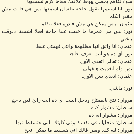
سوء تفاهم يحصل يبوظ علاقتك معاها لازم تسمعيها
نور: انا استنيتها تقول حاجة علشان اسمعها بس هي قالت مش
هقدر اتكلم
عثمان: مش يمكن هي مش قادرة فعلا تتكلم
نور: بس هي عمرها ما خبيت عليا حاجة اصلا اشمعنا دلوقت
بتخبي
عثمان: انا واثق انها مظلومة وانتي فهمتي غلط
نور: اي ده هو انت تعرف حاجة
عثمان: تعالي اتغدي الاول
نور: ولو اتغديت هتقولي
عثمان: اتغدي بس الاول.
نور: ماشي.
مروان: فتح بالمفتاح ودخل البيت اي ده انت رايح فين ياحج
سلطان: مشوار كده
مروان: مشوار ايه ده
سلطان: متخليك في نفسك وفي كليتك اللي هتسقط فيها
مروان: ليه كده ومين قالك اني هسقط ما يمكن انجح