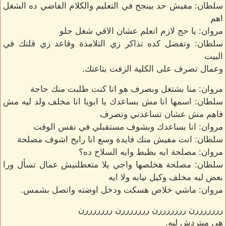
سلطان: مفيش حد بينجح في التعليم والكلام الفاضي ده الشغل
اهم
مروان: يا حج لازم اتعلم عشان الاقي شغل حلو
سلطان: وتفضل كده تذاكر زي التلامذة وقاعد زي قلتك في
البيت
وعمال تصرف على الكلية الزفت بتاعتك.
مروان: منا بشتغل وبصرف هو انا كنت طلبت منك حاجة
سلطان: اسمها انا مش بساعدك يا ابويا انا مخلف ولد ليه مش
فاهم مش عشان تساعدني وتصرف
مروان: انا بساعدك وبشوف مستقبلي في نفس الوقت
سلطان: انت مفيش منك فايدة وسع انا رايح اشوف مصلحة
مروان: مصلحة ايه بظبط وايه السلاح ده؟
سلطان: مصلحة هخلصها واجي يلا متعطلنيش عمال تسأل ورا
بعض ليه مخلف وكيل نيابه ولا ايه
مروان: ماشي خلاص هسكت ودخل اوضته واتصل بشمس.
رررررررن رررررررن رررررررن رررررررن
هي مبتردش ليه.