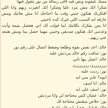
مسك تليفونه وبص فيه لاقى رسالة من نور بتقول فيها:
شكرا انك مش بترد عليا وشكرا انك اتغيرت زيهم وانا اللي
افتكرتك هتكون جنبي وقت ما احتاجك انا مش بعاتبك ومش
عارفة ايه السبب اللي غيرك كده ناحيتي
انا بس بفكرك بكلامك لما قولت لك اني هفضل يتيمة وأنت
وعدتني انك هتكون صديقي وجنبي مهما حصل بينا ومش هتبعد
عني زيهم..
خالد: اخد نفس بقوة وطلعه وضغط اتصال على رقم نور
نور: شافت رقم خالد مردتش عليه
خالد: اتصل بيها تاني
رررررررن رررررررن
نور: رديت عليه
ايوه؟ عايز مني ايه
خالد: انا اسف
نور: اسف على ايه
خالد: عشان كنتي محتاجة لي وانا مردتش
نور: خلاص مبقتش محتاجة لك
خالد: قوليلي حصل ايه عايز اعرف