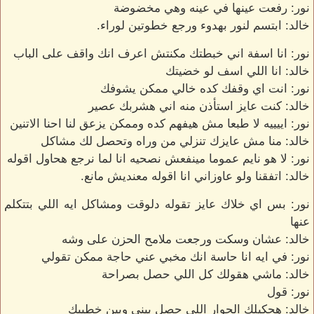
نور: رفعت عينها في عينه وهي مخضوضة
خالد: ابتسم لنور بهدوء ورجع خطوتين لوراء.
نور: انا اسفة اني خبطتك مكنتش اعرف انك واقف على الباب
خالد: انا اللي اسف لو خضيتك
نور: انت اي وقفك كده خالي ممكن يشوفك
خالد: كنت عايز استأذن منه اني هشربك عصير
نور: اييييه لا طبعا مش هيفهم كده وممكن يزعق لنا احنا الاتنين
خالد: منا مش عايزك تنزلي من وراه وتحصل لك مشاكل
نور: لا هو نايم عموما مينفعش نصحيه انا لما نرجع هحاول اقوله
خالد: اتفقنا ولو عاوزاني انا اقوله معنديش مانع.
نور: بس اي خلاك عايز تقوله دلوقت ومشاكل ايه اللي بتتكلم
عنها
خالد: عشان وسكت ورجعت ملامح الحزن على وشه
نور: في ايه انا حاسة انك مخبي عني حاجة ممكن تقولي
خالد: ماشي هقولك كل اللي حصل بصراحة
نور: قول
خالد: هحكيلك الحوار اللي حصل بيني وبين خطيبك