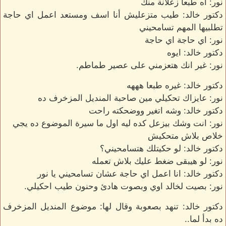
نور: اه طبعا زعلانة منك
دكتور خالد: طيب متزعليش أنا اسف ومستعد اعمل اي حاجة
تطلبيها المهم تسامحيني
نور: اي حاجة اي حاجة
دكتور خالد: ايوه
نور: غير انك هتعزمني على عصير طماطم.
دكتور خالد: غيره طبعا هههه
نور: عايزاك تحكيلي مين صاحبة المنديل المزخرف ده
دكتور خالد: وشه اتغير ووضحكته راحت
نور: انت وشك بيزعل كده ليه اول ما سيرة الموضوع ده يجي
خلاص بلاش متحكيش
دكتور خالد: لو حكيتلك هتسامحيني؟
نور: لو هيبقى ضغط عليك بلاش تعمله
دكتور خالد: انا اعمل اي حاجة عشان تسامحيني يا نور
نور: بصيت لخالد اوي وبصوت هادئ وحنون طيب احكيلي.
دكتور خالد: تنهد بصعوبة وقال لها: موضوع المنديل المزخرف
ده بدأ لما..