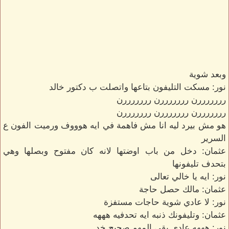
وبعد شوية
نور: مسكت التليفون بتاعها واتصلت ب دكتور خالد
رررررررن رررررررن رررررررن
رررررررن رررررررن رررررررن
هو مش بيرد ليه انا مش فاهمة في ايه هوووف ورميت الفون ع
السرير
عثمان: دخل من باب اوضتها لانه كان مفتوح وبصلها وهي
بتحدف تليفونها
نور: ايه يا خالي تعالى
عثمان: مالك حصل حاجة
نور: لا عادي شوية حاجات مستفزة
عثمان: وتليفونك ذنبه ايه تحدفيه هههه
نور: هههه عادي بقى المهم صحيح خد