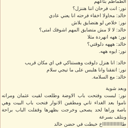
الطماطم بتاعهم
نور: انت فرحان اننا هننزل؟
خالد: محاولا اخفاء فرحته انا يعني عادي
نور: خلاص لو هتضايق بلاش
خالد: لا لا مش متضايق المهم اشوفك امتى؟
نور: ههه انهردة مثلا
خالد: هههه دلوقتي؟
نور: ايوه ههه.
خالد: انا هنزل دلوقت وهستناكي في اي مكان قريب
نور: اتفقنا وانا هلبس على ما تيجي سلام
خالد: مع السلامة.
وبعد شوية
نور: لبست وفتحت باب الاوضة وطلعت لقيت عثمان ومراته
ناموا بعد الغداء تاني ومطفين الانوار فتحت باب البيت وهي
باصة وراها لحد يصحى وخرجت بظهرها وقفلت الباب براحة
وبتلف بسرعة
طااااااااااااااخ خبطت في حضن خالد