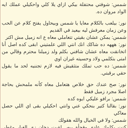
شمس: شوفتي محتفلة بيكي ازاي يلا كلي واحكيلي عملك ايه
الواد مروان ده.
نور: بيلعب بالكلام معايا يا شمس وبيحاول يفتح كلام عن الحب
وعن زمان معرفش ليه بيعيد في القديم
شمس: يمكن عشان بقيتي تتعاملي معاه ع انه زميل مش اكتر
نور: هههه ده شاكك انك انتي اللي علمتيني ابقى كده اصل أنا
اتخانقت معاه عشان شافني بكلم ولد زميلنا محترم وقالي من
امتى بتكلمي ولاد وحسيته غيران اوي
شمس: ده حب تملك متثقيش فيه لازم تجننيه لحد ما يقول
حقي برقبتي.
نور: صح عندك حق خلاص هتعامل معاه كأنه ملمحش بحاجة
اصلا مجرد زميل فقط
شمس: برافو عليكي ايوه كده
نور: بقالنا كتير بنحكي عني وانتي احكيلي بقى اي اللي حصل
معاكي
شمس: ولا في الخيال والله هقولك
كنت بكلمك عادي وفجأة ببص لقيت دخان زي الغبار وغطى