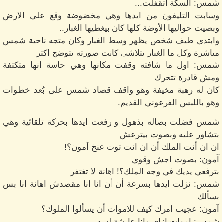
شمس: السكة اتقفلت...
وسابت التليفون من ايدها وهي مخضوضة وقع على الارض
وبصيت حواليها الأوضة كلها كان بيغطيها الغبار..
وابتدى طيف شخص يظهر وسط الغبار وكان متجه ناحية شمس
مباشرة وكل ما الغبار يتلاشى كانت صورته بتوضح اكتر
شمس: اول ما شافته وقفت مكانها وهي حاسة انها متكتفة
ومش قادرة تتحرك
كان له رهبة مخيفة وهو واقف قصاد شمس على بُعد خطوات
وهو باللبس الفرعوني القديم.
شمس فضلت بصاله بذهول و رفعت ايدها بحركة تلقائية وهي
بتشاور عليه وبصوت بيترعش
ان ان أنت الملك أن ان انت توت عنخ آمون؟!
آمون: بصوت اجش وقوي
بترفعي يديك في وجه الملك؟! اهانة لا تغتفر
شمس: نزلت ايدها بسرعة أن أن انا انا مقصدش اهانة انا بس
بسألك
آمون: عجيب امرك كيف للاموات أن يسألوا الملوك؟
شمس: اموات ازاي وانا عايشة لسه