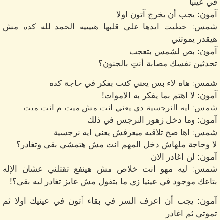
في عينيا
آمون: يجب أن يخرج آتون اولا
شمس: حطيت ايدها على قلبها هييييه الحمد لله كده مش
هيقدر يموتني
آمون: بص لشمس بتعجب
تحدثين نفسك مصابة أنتِ بالجنون؟
شمس: هاه لاء بس يعني كنت بفكر في حاجة كده
آمون: لا اهتم بما يفكر به الاموات!
شمس: ايه النرجسية دي يعني انت مش ميت م انت ميت
آمون: وما دخل زهور النرجس في ذلك
شمس: اها صح تلاقيه ميعرفش يعني ايه نرجسية
لا وحاجة ملهاش دخل المهم انت مش هتمشي بقى وتغادر؟
آمون: لن اغادر الان
شمس: ليه مهو انت خلاص مش هينفع تقتلني عشان الإله
بتاعك موجود في عينيا زي ما بتقول مش عايز تغادر ليه بقى؟!
آمون: يجب أن اعرف السر في بقاء آتون في عينيك اولا ثم
تموتي ثم اغادر