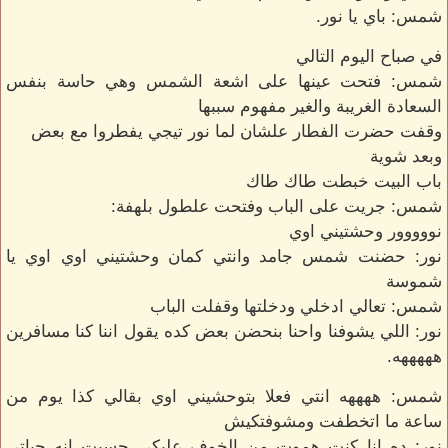
شمس: باي يا نور.
في صباح اليوم التالي
شمس: فتحت عينها على اشعة الشمس وهي حاسة بنفس
السعادة الغريبة والغير مفهوم سببها
وقفت حضرت الفطار علشان لما نور تيجي يفطروا مع بعض
وبعد شوية
باب البيت خبطت طاك طاك
شمس: جريت على الباب وفتحت علطول بلهفة:
نووووور وحشتيني اوي
نور: حضنت شمس جامد وانتي كمان وحشتيني اوي اوي يا
شموسة
شمس: تعالي ادخلي ودخلتها وقفلت الباب
نور: اللي يشوفنا واحنا بنحضن بعض كده يقول اننا كنا مسافرين
هههههه.
شمس: ههههه انتي فعلا بتوحشيني اوي بقالي كذا يوم من
ساعة ما اتخطفت ومشوفتكيش
نور: ده انا كنت هموت من الخوف عليكي حسيت انه حياتي