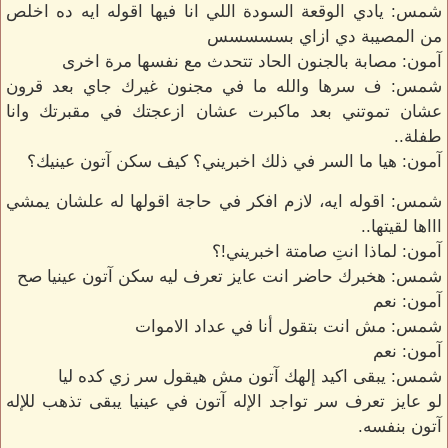
شمس: يادي الوقعة السودة اللي انا فيها اقوله ايه ده اخلص
من المصيبة دي ازاي بسسسسس
آمون: مصابة بالجنون الحاد تتحدث مع نفسها مرة اخرى
شمس: ف سرها والله ما في مجنون غيرك جاي بعد قرون
عشان تموتني بعد ماكبرت عشان ازعجتك في مقبرتك وانا
طفلة..
آمون: هيا ما السر في ذلك اخبريني؟ كيف سكن آتون عينيك؟
شمس: اقوله ايه، لازم افكر في حاجة اقولها له علشان يمشي
اااها لقيتها..
آمون: لماذا انتِ صامتة اخبريني!؟
شمس: هخبرك حاضر انت عايز تعرف ليه سكن آتون عينيا صح
آمون: نعم
شمس: مش انت بتقول أنا في عداد الاموات
آمون: نعم
شمس: يبقى اكيد إلهك آتون مش هيقول سر زي كده ليا
لو عايز تعرف سر تواجد الإله آتون في عينيا يبقى تذهب للإله
آتون بنفسه.