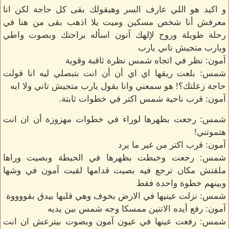
و اكيد هو اللي عارف السر وهيقولك بقى كل حاجة لكن انا
معرفش أنا شخص مسكين وميت يلا اذهب بقى من هنا في
رحلة طويلة وروح لإلهك آتون اسأله براحتك وبصوت واطي
ويارب متجيش تاني يارب
آمون: نظر في اتجاه شمس نظرة ثاقبة وقوية
شمس: بلعت ريقها اي اي أن أن انت بتبصلي ليه انا قولت
حاجة زعلتك؟! هو سمعني وانا بقول يارب متجيش تاني ولا ايه
آمون: قرب ناحية شمس اكتر في خطوات ثابتة.
شمس: رجعت بظهرها لوراء في خطوات مهزوزة أن ان انت
هتموتني!
آمون: قرب اكتر من غير ما يرد
شمس: رجعت وخبطت بظهرها في الحيطة وبصيت وراها
ملقتش مكان ترجع فيه بصيت قدامها لقيت آمون في وشها
وبينهم خطوة واحدة فقط
شمس: نزلت عينيها في الارض بخوف وهي قلبها بيدق بقووووة
آمون: رفع أيده الاتنين ممسكا وجه شمس بين يديه
شمس: رفعت عينها في عيون آمون وبصوت بيترعش ان انت