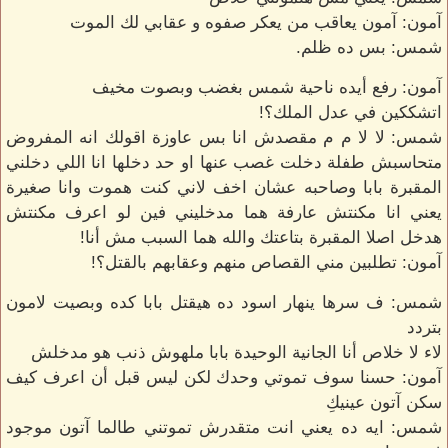
آمون: آمون يعاقب من يعكر صفوه و عقابي لك الموت
شمس: بس ده ظلم.
آمون: رفع أيده ناحية شمس بغضب وبصوت مخيف
اتشككين في عدل الملك؟!
شمس: لا لا م م مقصدش انا بس عاوزة اقولك انه المفروض
متحاسبش طفلة دخلت غصب عنها او حد دخلها انا اللي دخلني
المقبرة بابا وصاحبه عشان اخف لاني كنت هموت وانا صغيرة
يعني انا مكنتش عارفة هما مدخليني فين لو اعرف مكنتش
هدخل اصلا المقبرة بتاعتك والله هما السبب مش أنا!
آمون: تطلبين مني القصاص منهم وعقابهم بالقتل؟!
شمس: ف سرها ينهار اسود ده هيقتل بابا كده وبصيت لامون
بتردد
لاء لا خلاص أنا الجانية الوحيدة بابا ملهوش ذنب هو مدخلش
آمون: حسنا سوف تموتي وحدك لكن ليس قبل أن اعرف كيف
سكن آتون عينيكِ
شمس: ايه ده يعني انت متقدرش تموتني طالما آتون موجود