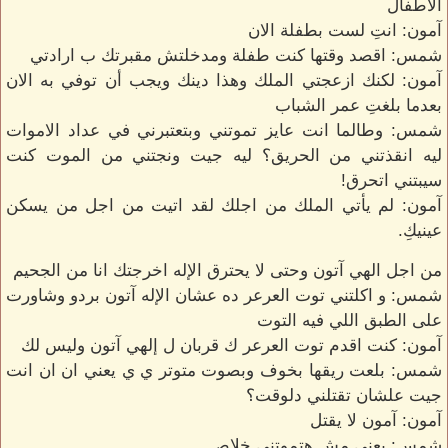
الاطفال
آمون: انتِ لست بطفلة الان
شمس: اقصد وقتها كنت طفلة ومدخلتش مقبرتك ب ارادتي
آمون: لكنك ازعجتي الملك وهذا دينك ويجب أن توفي به الان
بعدما بلغتِ عمر الشباب
شمس: وطالما انت عايز تموتني وبتعتبرني في عداد الاموات
ليه انقذتني من الحريق؟ ليه جيت ونجتني من الموت كنت
سيبتني اتحرق!
آمون: لم يأتي الملك من اجلك لقد اتيت من اجل من يسكن
عينيكِ.
من اجل الهي آتون وحتى لا يحترق الإله اخرجتك انا من الجحيم
شمس: و اكلتني توت العرعر ده عشان الإله آتون بردو وشاورت
على الطبق اللي فيه التوت
آمون: كنت اقدم توت العرعر ك قربان ل إلهي آتون وليس لك
شمس: بلعت ريقها بخوف وبصوت متوتر ي ي يعني ان ان انت
جيت علشان تقتلني دلوقت؟
آمون: آمون لا يقتل
شمس: يعني مش هتموتني خلاص