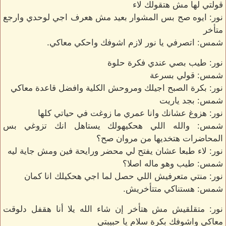
قولتي لها مش هتقولك لاء
نور: ايوه صح بس المشوار بعيد مش هعرف اجي لوحدي وارجع
متأخر
شمس: اتصرفي يا نور لازم اشوفك واحكي معاكي.
نور: طيب بصي عندي فكرة حلوة
شمس: قولي بسرعة
نور: بكرة الصبح اجيلك ومروحش الكلية وافضل قاعدة معاكي
شمس: بجد ياريت
نور: هزوغ عشانك وانا عمري ما زوغت في حياتي كلها
شمس: والله اللي هحكيهولك يستاهل انك تزوغي بس
المحاضرات هتخديها من مروان صح؟
نور: لاء طبعا عشان يفتح لي محضر ورايحة فين ومش جاية ليه
شمس: طيب وهو ماله اصلا؟
نور: منتي متعرفيش اللي حصل لما اجي هحكيلك انا كمان
شمس: هستناكي متتأخريش.
نور: متقلقيش مش هتأخر إن شاء الله يلا أنا هقفل دلوقت
معاكي واشوفك بكرة سلام يا حبيبتي