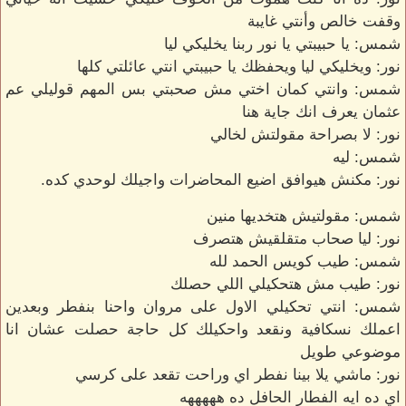
وقفت خالص وأنتي غايبة
شمس: يا حبيبتي يا نور ربنا يخليكي ليا
نور: ويخليكي ليا ويحفظك يا حبيبتي انتي عائلتي كلها
شمس: وانتي كمان اختي مش صحبتي بس المهم قوليلي عم
عثمان يعرف انك جاية هنا
نور: لا بصراحة مقولتش لخالي
شمس: ليه
نور: مكنش هيوافق اضيع المحاضرات واجيلك لوحدي كده.
شمس: مقولتيش هتخديها منين
نور: ليا صحاب متقلقيش هتصرف
شمس: طيب كويس الحمد لله
نور: طيب مش هتحكيلي اللي حصلك
شمس: انتي تحكيلي الاول على مروان واحنا بنفطر وبعدين
اعملك نسكافية ونقعد واحكيلك كل حاجة حصلت عشان انا
موضوعي طويل
نور: ماشي يلا بينا نفطر اي وراحت تقعد على كرسي
اي ده ايه الفطار الحافل ده هههههه