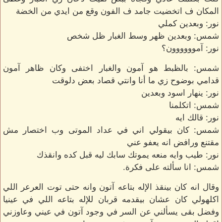
المكان ف اتخضيت جامد ف الفون وقع من ايدي من الخضة
نور: وبعدين كملي
شمس: وبعدين ظهر وسط الغبار ظل شخص
نور: آموووووون؟
شمس: بالظبط هو آمون والغبار اختفى وكان ظاهر آمون
قدامي بوضوح زي ما أنا وانتي قصاد بعض دلوقت
نور: ينهار اسود وبعدين
شمس: اتكلمنا
نور: قالك ايه
شمس: كان بيقولي اني في عداد الموتى وب اختصار مش
مقتنع ورافض انه يعفو عني
نور: طيب وايه منعه يموتك سابك ليه قبل كده وانقذك
شمس: انا سألته على فكرة.
وقال انه كان بينقذ الإله بتاعه آتون وانه حتى توت العرعر اللي
اكلهولي كان عشان بيقدمه قربان للإله بتاعه اللي في عينيا
وفضل بقى يسألني عن السر في وجود آتون في عيني وعاوزني