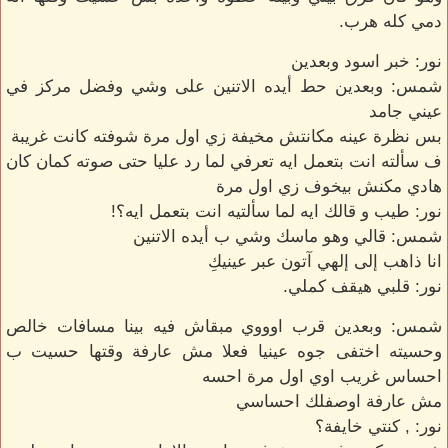
دمي كله هرب.
نور: خبر اسود وبعدين
شمس: وبعدين حط أيده الاتنين على وشي وفضل مركز في
عيني جامد
بس نظرة عينه مكانتش مخيفة زي اول مرة شوفته كانت غريبة
ف سألته انت بتعمل ايه تعرفي لما رد عليا حتى صوته كمان كان
هادي مكنش بيخوف زي اول مرة
نور: طيب و قالك ايه لما سألتيه انت بتعمل ايه؟!
شمس: قالي وهو ماسك وشي ب أيده الاتنين
انا ذاهب إلى إلهي آتون عبر عينيكِ
نور: قلبي هيقف كملي.
شمس: وبعدين قرب اوووي مبقاش فيه بينا مسافات خالص
وحسيته اختفى جوه عينيا فعلا مش عارفة وقتها حسيت ب
احساس غريب اوي اول مرة احسه
مش عارفة اوصفلك احساسي
نور: , كنتي خايفة؟