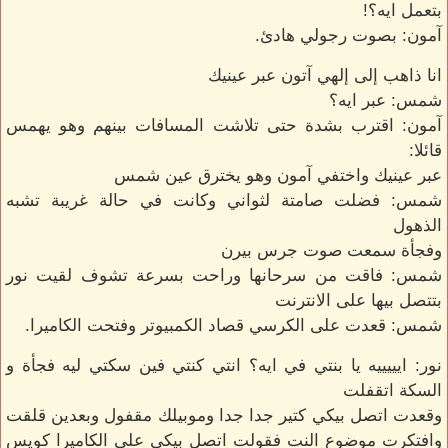
بتعمل ايه؟!
آمون: بصوت رجولي هادئ.
انا ذاهب إلى إلهي آتون عبر عينيك
شمس: عبر ايه؟
آمون: اقترب بشدة حتى تلاشت المسافات بينهم وهو يهمس
قائلا:
عبر عينيك واختفي آمون وهو يخترق عين شمس
شمس: فضلت صامتة لثواني وكانت في حالة غريبة تشبه
الذهول
وفجأة سمعت صوت جرس بيرن
شمس: فاقت من سرحانها وراحت بسرعة تشوف لقيت نور
بتتصل بيها على الانترنت
شمس: قعدت على الكرسي قصاد الكمبيوتر وفتحت الكاميرا.
نور: ايييييه يا بنتي في ايه؟ انتي كنتي فين سكتي ليه فجأة و
السكة اتقفلت
وقعدت اتصل بيكي كتير جدا جدا وموبيلك مقفول وبعدين قلقت
وافتكرت موضوع النت فقولت اتصل بيكي على الكاميرا كويس