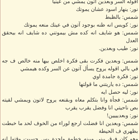
اقوله السر وبعدين آتون يمشي من عينيا
نور: ينهار اسود عشان يموتك
شمس: بالظبط
نور: كويس انه ظنه بوجود آتون في عينك منعه يموتك
شمس: هو شايف انه كده مش بيموتني ده شايف انه بيحقق
العدل
نور: طيب وبعدين.
شمس: وبعدين فكرت بقى فكرة اخلص بيها منه خالص ف جه
في بالي اقوله يروح يسأل آتون عن السر وكده هيمشي
نور: فكرة جامدة اوي
شمس: ده ياريتني ما قولتها
نور: ليه حصل ايه
شمس: فجأة وانا بتكلم معاه وبقنعه يروح لاتون ويمشي لقيته
بص ناحيتي انا وفضل يقرب يقرب
نور: وبعديييين!
شمس: وبعدين انا فضلت ارجع لوراء من الخوف لحد ما خبطت
بظهري ف الحيطة
وهو كان فرق بيني وبينه خطوة واحدة بس حسيت وقتها انه