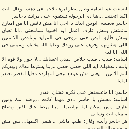
اتسعت عينا اسامه وظل ينظر لبرهه لاخيه فى دهشه وقال: انت
اكيد اتجننت ...هيا دى الرجوله تستقوى على مراتك ياجاسر
جاسر بعصبيه: ابوس ايدك يا اخى انا مش ناقص انا من امبارح
مانمتش ومش عارف اعمل ايه اخليها تسامحنى ..انا تعبان
ومش طايق ابص حتى لروحى فى المرايه وبناقص الكلمتين
اللى هتقولهم وفرهم على روحك وعليا الله يخليك وسيبنى فى
اللى انا فيه
اسامه: طيب ..طيب خلاص ..هدى اعصابك ...لا حول ولا قوه الا
بالله ...هقولك ايه اللى حصل حصل ..ربنا يسترها معاك ويهديكم
انتم الاتنين ...يعنى مش هينفع تيجى النهارده معايا القصر تعتذر
لماما.
جاسر: انا ماغلطتش على فكره عشان اعتذر
اسامه: معلش يا جاسر ..دى مهما كانت ..برضه امك ومين
عارف مش يمكن لما تراضيها ..ربنا يرضا عنك اكتر ويصلح
مابينك انت وسالى
هز جاسر رأسه وقال: طيب ماشى ...هبقى اكلمها... بس مش
هروح معاك النهارده