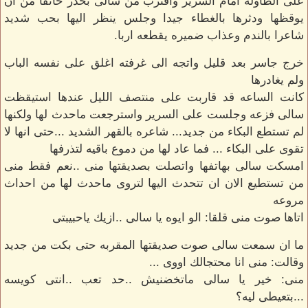
على الطاوله امام السرير واقترب من سالى بحذر خائفا من ان
يوقظها ودثرها بالغطاء جيدا وجلس ينظر اليها بحب شديد
شاعرا بالندم وعذاب ضميره يقطعه اربا.
خرج جاسر بعد قليل واتجه الى غرفته اغلق على نفسه الباب
ولم يغادرها
كانت الساعه قد قاربت على منتصف الليل عندها استيقظت
سالى فزعه وجلست على السرير واسترجعت ماحدث لها ولكنها
لم تستطع البكاء من جديد... شاعره بالقهر الشديد ...حتى انها لا
تقوى على البكاء ... فما عاد لها من دموع باقيه لتذرفها
امسكت سالى بهاتفها واتصلت بصديقتها منى ..نعم فقط منى
من تستطيع الان ان تتحدث اليها لتروى ماحدث لها من احداث
مروعه
اتاها صوت منى قلقا: الو ايوه يا سالى ..ازيك ياحبيبتى
ما ان سمعت سالى صوت صديقتها المقربه حتى بكت من جديد
وقالت: منى انا محتجالك اووى ...
منى: خير يا سالى ماتخضنيش ..حد تعب ..انتى كويسه
...بتعيطى ليه؟