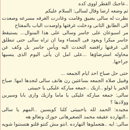
..عاجبك القطر اووى كده
ثم وضعه ارضا وقال لسالى: السلام عليكم
نظرت له سالى بضيق وقامت وغادرت الغرفه مسرعه وصعدت
الى الطابق الثانى ودخلت غرفتها واوصدت الباب بالمفتاح
مر اسبوعان على جاسر وسالى على هذا المنوال... يستيقظ
جاسر مبكرا ويعود فى المساء وما ان تراه سالى حتى تنطلق
الى غرفتها رافضه التحدث اليه ويأس جاسر بل وكف عن
محاوله استرضاؤها ...على امل ان يأتى اليوم الذى ينسيها
جراحها.
حتى حل صباح احد ايام الجمعه ...
وقبيل صلاه الجمعه بساعتين رن هاتف سالى لتجدها امها: صباح
الخير يا لولو ..ازيك ..جمعه مباركه عليكى يا حبيبتى
سالى: جمعه مباركه عليكى يا ماما وازيك وازى بابا وسيرين
وولادها ؟
مجيده: الحمد لله ياحبيبتى كلنا كويسين ..المهم يا سالى
..النهارده عقيقه محمد الصغيرهاتى جوزك وتعالو هه
سالى: ايه ..هتعملوها النهارده .انتو مش كنتو قلتو هتستنوا شويه