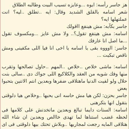
هز جاسر رأسه: ايوه ...وعايزه تسيب البيت وطالبه الطلاق
شعر اسامه بالقلق الشديد وقال: ايه ..تطلق ..ليه؟ انت
عملتهلها ايه؟
جاسر بكآبه: مش هينفع ااقولك
اسامه: مش هينفع تقول؟.. ولا مش عايز ...ومكسوف تقول
...ما اصل انا عارفك
جاسر: ااوووه بقى يا اسامه يا اخى انا فيا اللى مكفينى ومش
ناقص تبكيت ...
اسامه: ماشى خلاص ..خلاص ..المهم ..حاول تصالحها وتقرب
منها وفك شويه من العقد والكلاكيع اللى جواك دى ..سالى بنت
حلال ولو لفيت الدنيا ماهتلاقى ضفرها وبعدين انتم الاتنين بتحبوا
بعض
جاسر بحزن: لكن هيا مش حاسه انى بحبها ..وخلاص هيا دلوقتى
بتقول انها بتكرهنى
اسامه: الستات دايما تبالغ وبعدين ماتخدتش على كلامها فى
لحظه غضب استناها لما تهدى خاالص وبعدين ان شاء الله
هتلاقى المايه رجعت لمجاريها ..وبلاش تحتك بيها دلوقتى فى اى