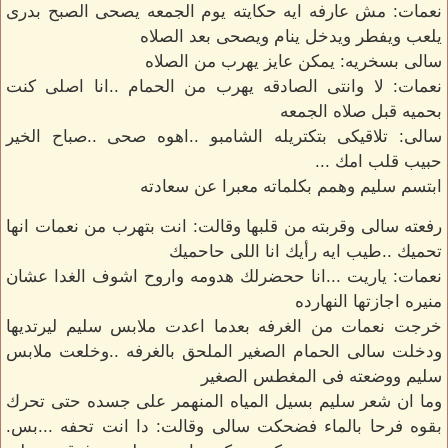
نعمات: مش عارفه ايه حكايته يوم الجمعه يصحى الصبح بدرى
يلعب ويفطر ويدخل ينام ويصحى بعد الصلاه
سالى بسخريه: يمكن عايز يهرب من الصلاه
نعمات: لا وانتى الصادقه يهرب من الحمام ..انا اصلى كنت
بحميه قبل صلاه الجمعه
سالى: تلاقيكى بتكتريله الشامبو ..اهوه صحى ..صباح الخير
حبيب قلب امك ...
ابتسم سليم وهمم بكلماته معبرا عن سعادته
رفعته سالى وقربته من قلبها وقالت: انت بتهرب من نعمات انها
تحميك ..طيب ايه رأيك انا اللى حاحميك
نعمات: ياريت ...انا ححضرلك هدومه واروح اشوف الغدا عشان
منيره اجازتها النهارده
خرجت نعمات من الغرفه بعدما اعدت ملابس سليم ليرتديها
ودخلت سالى الحمام الصغير الملحق بالغرفه ..وخلعت ملابس
سليم ووضعته فى المغطس الصغير
وما ان شعر سليم بسيل المياه المنهمر على جسده حتى تحرك
بقوه فرحا بالماء فضحكت سالى وقالت: دا انت تحفه ...بس.