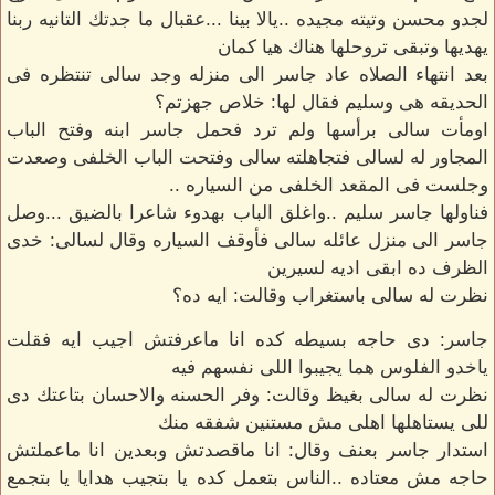
لجدو محسن وتيته مجيده ..يالا بينا ...عقبال ما جدتك التانيه ربنا
يهديها وتبقى تروحلها هناك هيا كمان
بعد انتهاء الصلاه عاد جاسر الى منزله وجد سالى تنتظره فى
الحديقه هى وسليم فقال لها: خلاص جهزتم؟
اومأت سالى برأسها ولم ترد فحمل جاسر ابنه وفتح الباب
المجاور له لسالى فتجاهلته سالى وفتحت الباب الخلفى وصعدت
وجلست فى المقعد الخلفى من السياره ..
فناولها جاسر سليم ..واغلق الباب بهدوء شاعرا بالضيق ...وصل
جاسر الى منزل عائله سالى فأوقف السياره وقال لسالى: خدى
الظرف ده ابقى اديه لسيرين
نظرت له سالى باستغراب وقالت: ايه ده؟
جاسر: دى حاجه بسيطه كده انا ماعرفتش اجيب ايه فقلت
ياخدو الفلوس هما يجيبوا اللى نفسهم فيه
نظرت له سالى بغيظ وقالت: وفر الحسنه والاحسان بتاعتك دى
للى يستاهلها اهلى مش مستنين شفقه منك
استدار جاسر بعنف وقال: انا ماقصدتش وبعدين انا ماعملتش
حاجه مش معتاده ..الناس بتعمل كده يا بتجيب هدايا يا بتجمع