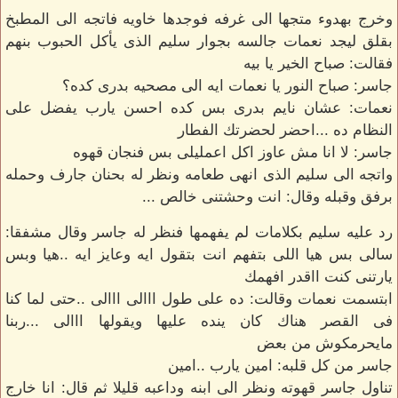
وخرج بهدوء متجها الى غرفه فوجدها خاويه فاتجه الى المطبخ
بقلق ليجد نعمات جالسه بجوار سليم الذى يأكل الحبوب بنهم
فقالت: صباح الخير يا بيه
جاسر: صباح النور يا نعمات ايه الى مصحيه بدرى كده؟
نعمات: عشان نايم بدرى بس كده احسن يارب يفضل على
النظام ده ...احضر لحضرتك الفطار
جاسر: لا انا مش عاوز اكل اعمليلى بس فنجان قهوه
واتجه الى سليم الذى انهى طعامه ونظر له بحنان جارف وحمله
برفق وقبله وقال: انت وحشتنى خالص ...
رد عليه سليم بكلامات لم يفهمها فنظر له جاسر وقال مشفقا:
سالى بس هيا اللى بتفهم انت بتقول ايه وعايز ايه ..هيا وبس
يارتنى كنت ااقدر افهمك
ابتسمت نعمات وقالت: ده على طول ااالى ااالى ..حتى لما كنا
فى القصر هناك كان ينده عليها ويقولها ااالى ...ربنا
مايحرمكوش من بعض
جاسر من كل قلبه: امين يارب ..امين
تناول جاسر قهوته ونظر الى ابنه وداعبه قليلا ثم قال: انا خارج