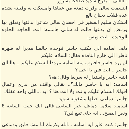
..اااالى ...بفرح شديد ضاحكا بسرور
ابتسمت سالى وفرت دمعه من عيناها وامسكت به وقبلته بشده
عده قبلات بحنان بالغ
استكان سليم الصغير فى احضان سالى شاعرا بدفئها وتعلق بها
ورفض ان يدعها قالت له سالى هامسه: انت الحاجه الحلوه
الوحيده ..انت وبس.
دلف اسامه الى مكتب جاسر فوجده جالسا مديرا له ظهره
ناظرا الى خارج النافذه فقال: السلام عليكم
لم يرد جاسر فاقترب منه اسامه مرددا السلام عليكم ...هاااااى
جاسر ...انت فين يا اخى ؟
انتبه جاسر واستدار له سريعا وقال: هه؟
اسامه: ايه يا جاسر مالك؟.. بقالى واقف من بدرى وعمال
اقولك السلام عليكم وانت ولا انت هنا ؟ ايه ...اللى واخد عقلك
جاسر: دماغى اصلها مشغوله شويه
اسامه: سلامه دماغك خير الساعى قالى انك جيت الساعه 6
ونص الصبح... ايه جاى تبيع لبن؟
جاسر: كنت عايز ايه اسامه ...الله يكرمك انا مش فايق ودماغى