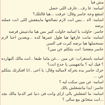
مش فيا
اسامه: عا رف ..عارف اللى حصل
امتقع وجه جاسر وقال: عرفت ...هيا قالتلك؟
اسامه: ااه ...بس انت لازم تصالحها ماينفعش اللى انت عملته
برضه
جاسر: حاولت يا اسامه حاولت كتير بس هيا مادتنيش فرصه
اسامه: مانت عارفها هيا طول عمرها كده ...وبعدين احنا لازم
نستحملها هيا برضه كبرت فى السن
جاسر متعجبا: انت بتتكلم عن مين؟
اسامه باستغراب: عن مين ...عن ماما طبعا ..انت مالك النهارده
؟ فيك ايه ؟ ماتفهمنى يا جدع انت؟
حرك جاسر يده بحركه لامباليه وقال: يا اخى ..انا افتكرتك بتتكلم
عن ...
اسامه: عن مين سكت ليه ؟
جاسر: ابدا ماتشغلش بالك
اسامه: ما اشغلش بالى ازاى وانت فى دنيا غير الدنيا مالك بجد
...انت متخانق مع سالى ؟