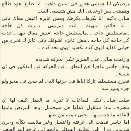
يرضيكى انا همشى هغور فى ستين داهيه ..انا طالع اهوه طالع
وهمشى بس اوعدينى انك مش هتسيبى البيت
سالى باكيه: انا بكرهك..بكرهك ومش عايزه اعيش معاك تانى
...انا خلاص انتهيت ...انت دمرتينى ..دمرت كل حاجه
..ماسبتليش حاجه ...ماسبتليش حاجه اعيش معاك بيها ..اخدت
كل حاجه كل حاجه ..مش عايزه اشوفك تانى عايزاك تخرج من
حياتى كفايه اووى كده بكفايه اووى لحد كده ..
وارتمت سالى على السرير تبكى بحرقه شديده
وقف جاسر عاجزا عن النطق ..عن الحركه عن التفكيير فى اى
شىء...
فخرج مستسلما تاركا اياها فى حزنها الذى لم ينجح فى محو ولو
جزء يسير منه
ظلت سالى تبكى لساعات لا تدرى ما العمل كيف لها ان
تتصرف ماذا ستقول لاهلها هل سيحتمل اباها المريض وامها
القلقه ما حدث لها ...حتى نامت من تعبها
اما جاسر فذهب الى غرفته واغتسل وغير ملابسه بكآبه وحزن
شديدين ونزل الى الطابق السفلى واتجه الى غرفه ابنه الصغير