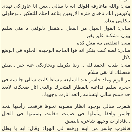
منى: والله ماعارفه اقولك ايه يا سالى ..بس انا عاوزاكى تهدى
وكويس انك تاخدى فتره الاربعين بتاعه اختك للتفكير ...وحاولى
تتكلمى معاه.
سالى: القول اسهل من الفعل ...هقفل دلوقتى يا منى سليم
بيزن ..شكله عايز يغير
منى: اتعلقتى بيه مش كده
سالى: لسه كنت بفكر انه هوا الحاجه الوحيده الحلوه فى الوضع
ككل
منى: طيب الحمد لله .. ربنا يكرمك ويجازيكى عنه خير ...مش
هعطلك انا بقى سلام
مر اليوم وعاد جاسر عند السابعه مساءا كانت سالى جالسه فى
حجره سليم تداعبه بالقطار المتحرك والذى اثار ضحكاته لابعد
حد فمنح سالى ابتسامه رائعه انارت وجهها..
شعرت سالى بوجود انظار مصوبه نحوها فرفعت رأسها لتجد
جاسر واقفا يتأملها فى صمت فغابت بسمتها فى الحال
...فادارات وجهها شاعره بالضيق
فاقترب جاسر من ابنه ورفعه فى الهواء وقال: ايه يا بطل