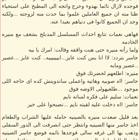
فوجده لازال نائما بهدوء وخرج واتجه الى المطبخ على استحياء
ظنا منه ان جميع العاملين علموا بما حدث منه لزوجته ...ولكنه
وجد ان الجميع كانوا فى دنياهم بعيدا عنه.
فهاهى نعمات تتابع احداث المسلسل المدبلج بشغف مع منيره
الخادمه
ولما رأته منيره حتى هبت واقفه وقالت: امرك يا بيه
جاسر بتردد: لاا انا بس كنت عايز...ايييييييه.. كنت عايز ...عصير
..عصير ومايه
منيره: اطلعهم لحضرتك فوق
جاسر: ااه صوبيه وهاتيه واعملى ساندويتش كده اى حاجه اللى
موجود ...طلعيهولى الاوضه فوق
نعمات: سليم على فكره لساته نايم
جاسر: ااه دخلت عليه لقيته نايم ...تصبحوا على خير
بعد قليل صعدت منيره بالصينيه حامله عليها الشراب والطعام
اخذ جاسر منها الصينيه وانتظر حتى انصرفت الى الدور السفلى
وذهب بها الى غرفه سالى فوجدها نائمه فوضع جاسر الصينيه