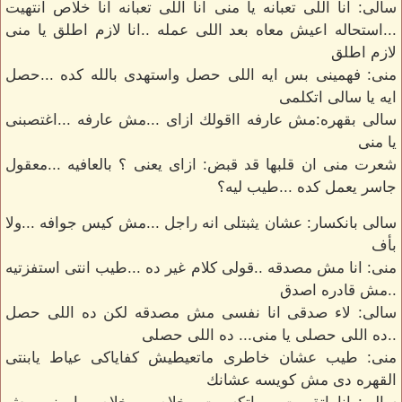
سالى: انا اللى تعبانه يا منى انا اللى تعبانه انا خلاص انتهيت
...استحاله اعيش معاه بعد اللى عمله ..انا لازم اطلق يا منى
لازم اطلق
منى: فهمينى بس ايه اللى حصل واستهدى بالله كده ...حصل
ايه يا سالى اتكلمى
سالى بقهره:مش عارفه ااقولك ازاى ...مش عارفه ...اغتصبنى
يا منى
شعرت منى ان قلبها قد قبض: ازاى يعنى ؟ بالعافيه ...معقول
جاسر يعمل كده ...طيب ليه؟
سالى بانكسار: عشان يثبتلى انه راجل ...مش كيس جوافه ...ولا
بأف
منى: انا مش مصدقه ..قولى كلام غير ده ...طيب انتى استفزتيه
..مش قادره اصدق
سالى: لاء صدقى انا نفسى مش مصدقه لكن ده اللى حصل
..ده اللى حصلى يا منى... ده اللى حصلى
منى: طيب عشان خاطرى ماتعيطيش كفاياكى عياط يابنتى
القهره دى مش كويسه عشانك