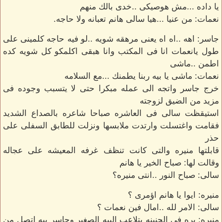
يا داده ...مش هوصيكى ..خدى بالك منهم
نعمات: من عنيا ...هيا سالى هانم تعبانه ولا حاجه.
جاسر: اهه ..اه اه يعنى مرهقه شويه ..لو فيه حاجه كلمينى على
طول يانعمات انا فى المكتب وانا هبقى اكلمكو كل شويه كده
اطمن ..ماشى
نعمات: ماشى يا بيه ربنا يطمنك ...مع السلامه
خرج جاسر واتجه الى عمله مبكرا حتى لا يتسبب وجوده فى
مزيد من الضيق لزوجته
استيقظت سالى فى العاشره صباحا شاعره بالصداع الشديد
فقامت واغتسلت وارتدت ملابسها ونزلت للطابق السفلى على
حذر
قابلتها منيره والتى كانت تنظف غرفه المعيشه على عجاله
وقالت لها: صباح الخير يا هانم
سالى: صباح النور ..انتى منيره؟
منيره: ايوا يا هانم اؤمرى ؟
سالى: الامر لله ..امال فين نعمات ؟
منيره: بره فى الجنينه بتلاعب البيه الصغير وجاسر بيه اتصل من