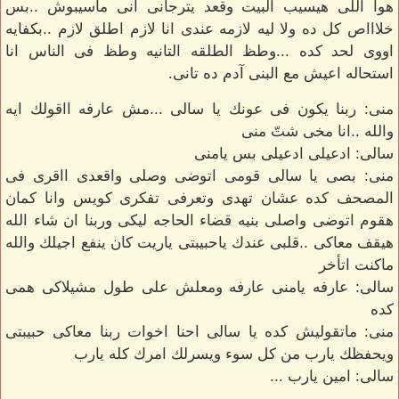
هوا اللى هيسيب البيت وقعد يترجانى انى ماسيبوش ..بس
خلاااص كل ده ولا ليه لازمه عندى انا لازم اطلق لازم ..بكفايه
اووى لحد كده ...وطظ الطلقه التانيه وطظ فى الناس انا
استحاله اعيش مع البنى آدم ده تانى.
منى: ربنا يكون فى عونك يا سالى ...مش عارفه ااقولك ايه
والله ..انا مخى شتّ منى
سالى: ادعيلى ادعيلى بس يامنى
منى: بصى يا سالى قومى اتوضى وصلى واقعدى ااقرى فى
المصحف كده عشان تهدى وتعرفى تفكرى كويس وانا كمان
هقوم اتوضى واصلى بنيه قضاء الحاجه ليكى وربنا ان شاء الله
هيقف معاكى ..قلبى عندك ياحبيبتى ياريت كان ينفع اجيلك والله
ماكنت اتأخر
سالى: عارفه يامنى عارفه ومعلش على طول مشيلاكى همى
كده
منى: ماتقوليش كده يا سالى احنا اخوات ربنا معاكى حبيبتى
ويحفظك يارب من كل سوء ويسرلك امرك كله يارب
سالى: امين يارب ...