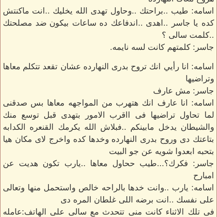
اسامه: طيب ..براحتك ..وحاول تهدى الله يخليك ..انت ماكنتش
كده يا جاسر ..اهدى ..اندفاعك ده ساعات بيكون ضد مصلحتك
..كلمت سالى ؟
جاسر: كلمتهم كانت لسه نايمه.
اسامه: انا رأيي انك تروح بدرى النهارده عشان تقعد تتكلم معاها
وتراضيها
جاسر: مش عارف
اسامه: انا عارف انك هتهرب من المواجهه معاها بس صدقنى
لما تحاول تراضيها فى ااقرب الامور بتهدى قبل توسع منك
والشيطان يدخل مابينكم ..فبلاش الله يكرمك القنعره الكدابه
بتاعتك دى وروح بدرى النهارده وخدها كده واخرج لاى مكان هيا
بتحبه ابعدوا شويه عن جو البيت
جاسر: فكرك؟...طيب ححاول معاها ..يارب تكون هديت عن
امبارح
اسامه: يارب ..وانت خدها بالراحه خالص واستحمل منها وتعالى
على نفسك ..انت برضه اللى غلطان المره دى
فى تلك الاثناء كانت منى تتحدث مع سالى على الهاتف:عامله