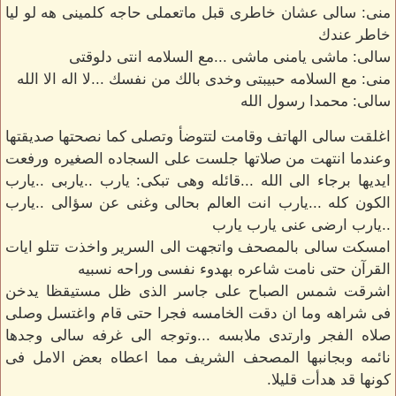
منى: سالى عشان خاطرى قبل ماتعملى حاجه كلمينى هه لو ليا
خاطر عندك
سالى: ماشى يامنى ماشى ...مع السلامه انتى دلوقتى
منى: مع السلامه حبيبتى وخدى بالك من نفسك ...لا اله الا الله
سالى: محمدا رسول الله
اغلقت سالى الهاتف وقامت لتتوضأ وتصلى كما نصحتها صديقتها
وعندما انتهت من صلاتها جلست على السجاده الصغيره ورفعت
ايديها برجاء الى الله ...قائله وهى تبكى: يارب ..ياربى ..يارب
الكون كله ...يارب انت العالم بحالى وغنى عن سؤالى ..يارب
..يارب ارضى عنى يارب يارب
امسكت سالى بالمصحف واتجهت الى السرير واخذت تتلو ايات
القرآن حتى نامت شاعره بهدوء نفسى وراحه نسبيه
اشرقت شمس الصباح على جاسر الذى ظل مستيقظا يدخن
فى شراهه وما ان دقت الخامسه فجرا حتى قام واغتسل وصلى
صلاه الفجر وارتدى ملابسه ...وتوجه الى غرفه سالى وجدها
نائمه وبجانبها المصحف الشريف مما اعطاه بعض الامل فى
كونها قد هدأت قليلا.