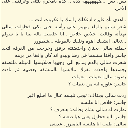
بس. بس ...هههههههه كده .. كده يامجرم بلتنى وغرقتنى على
الاخر.
..اهدى بأه عايزه ادعكلك راسك يا عكروت انت ...
شعر سليم بالماء ينهمر على رأسه حتى بكى فحاولت سالى
تهدأته وقالت: خلاص خلاص ..انا خلصت ياله بينا يا يا سولم
...تعالى انشفك اهوه ونلفك بالفوطه ...شطوور
حملته سالى بحنان واحتضنته برفق وخرجت من الغرفه لتجد
جاسر واقفا مبتسما فى رضا ويبدو انه كان واقفا من برهه
شعرت سالى بالدم يندفع الى وجهها فملابسها المبتله ملتصقه
بجسدها واخذت تفرك ملابسها بالمنشفه بعصبيه ثم نادت
بصوت عال: نعمات ..نعمات
جاسر: عاوزه ايه من نعمات ؟
ردت سالى بجفاف: تيجى تلبسه عبال ما اطلع اغير
جاسر: خلاص انا هلبسه
نظرت له سالى بشك وقالت: هتعرف ؟
جاسر: ااه ححاول يعنى هيا صعبه ؟
سالى: طيب انا هلبسه البامبرز ..عدينى