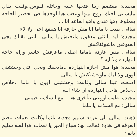
مجيده: معتصم ربنا فتحها عليه وجاتله فلوس..وقلت بدال
مايستنى اختك تروح بيتها وتتعب هيا لوحدها فى تحضير الحاجه
يعملوها وهيا عندى واهو اساعد انا ...
سالى: طيب يا ماما انا مش عارفه انا هينفع اجى ولا لاء
مجيده: ليه يابنتى معقول ماتجيش يا سالى ..انتى بقالك يجى
اسبوعين ماشوفناكيش
سالى: مش عارفه ياماما اصلى ماعرفش جاسر وراه حاجه
النهارده ولا ايه ؟
مجيده: هوا مش اجازه النهارده ..مايجيبك ويجى انتى وحشتينى
اووى ولا امك ماوحشتكيش يا سالى
ادمعت عينا سالى وقالت: وحشتينى اووى يا ماما ..خلاص
..خلاص هاجى النهارده ان شاء الله
مجيده: طيب اووعى تتأخرى هه ...مع السلامه حبيبتى
سالى: مع السلامه يا ماما
ذهبت سالى الى غرفه سليم وجدته نائما وكانت نعمات تنظم
الغرفه فى هدوء فقالت لها: صباح الخير يا نعمات هوا لسه سليم
نايم؟