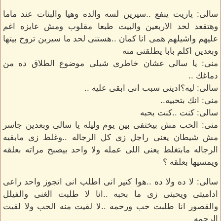
سالى: ياريت ينفع ..سيرين لسه والده وهيا والبنات عند ماما
وهتقعد لحد الاربعين والبيت طبعا مقلوب ومش عايزه اغم
عليهم واشيلهم همى انا كمان ..هستنى لحد ما سيرين تروح بيتها
وبعدين اكلم بابا يطلقنى منه
منى: يا سالى عشان خاطرى شيلى موضوع الطلاق ده من
دماغك ..
سالى: ليه؟ادينى سبب انى ابقى عليه ..
منى: انك بتحبيه..
سالى: كنت ..كنت بحبه
منى: الحب مش بيختفى بين يوم وليله يا سالى وبعدين جاسر
مش شيطان يعنى راجل زى كل الرجاله ..وغلط زى مابقيه
الرجاله مابتغلط يعنى اللى عمله ولا واحد بيصبح مراته بعلقه
ويمسيها بعلقه ؟
سالى: لا ده ولا ده ..هوا كتير انى اطلب انى اتجوز واحد راعى
اداميتى ويحبنى زى ما بحبه ..انا لا طلبت الغنى والفيلل
والقصور انا طلبت حب ورحمه ..لا لقيت منه الحب ولا لقيت
الرحمه