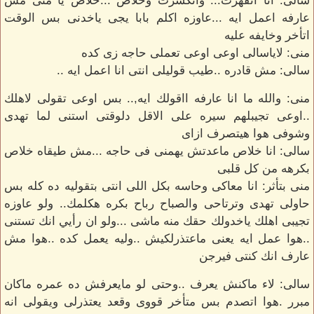
سالى: انا اتقهرت... واتكسرت وخلاص ...خلاص يا منى مش
عارفه اعمل ايه ...عاوزه اكلم بابا يجى ياخدنى بس الوقت
اتأخر وخايفه عليه
منى: لاياسالى اوعى اوعى تعملى حاجه زى كده
سالى: مش قادره ..طيب قوليلى انتى انا اعمل ايه ..
منى: والله ما انا عارفه ااقولك ايه,.. بس اوعى تقولى لاهلك
..اوعى تجيبلهم سيره على الاقل دلوقتى استنى لما تهدى
وشوفى هوا هيتصرف ازاى
سالى: انا خلاص ماعدتش يهمنى فى حاجه ...مش طيقاه خلاص
بكرهه من كل قلبى
منى بتأثر: انا معاكى وحاسه بكل اللى انتى بتقوليه ده كله بس
حاولى تهدى وترتاحى والصباح رباح بكره هكلمك.. ولو عاوزه
تجيبى اهلك ياخدولك حقك منه ماشى ...ولو ان رأيي انك تستنى
..هوا عمل ايه يعنى ماعتذرلكيش ..وليه يعمل كده ..هوا مش
عارف انك كنتى فيرجن
سالى: لاء ماكنش يعرف ..وحتى لو مايعرفش ده عمره ماكان
مبرر .هوا اتصدم بس متأخر قووى وقعد يعتذرلى ويقولى انه