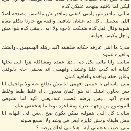
ليكى لما لاقتيه بيتهجم عليكى كده
سالى: ماقدرتش يامنى كتفنى وماقدرتش ماكنتش مصدقه اصلا
اللى بيحصل ..كل ده عشان شافنى واقفه مع جارنا بتكلم معاه
شويه وقال قبل كده ضحكت لاخوه ولا ايه ...يبقى كده هوا مش
راجل وكيس جوافه.
منى: ما انتى عارفه حكايه طلقيته اكيد ربتله الهسهس...والشك
والغيره عموه
سالى: وانا مالى بكل ده ...دى عقده ومشاكله هوا اللى يحلها
كفايه انه كدب عليا وغشنى وفهمنى انه بيحبنى جاى دلوقتى
وعاوز حقه وياخده بالعافيه كمان
منى: ياسالى يا حبيبتى افهمى انا مش بدافع عنه ولا بهاجمك انا
بس بحاول ابينلك انه هوا كمان معذور ..ااه غلط طبعا وغلط
فادح اكيد ..بس برضه غصب عنه..يعنى اكيد لما تشوفى
الموضوع من وجهه نظره ومشاعره نوعا ما هتخففى عنك
سالى: كل اللى بتقوليه يمكن يكون صح ..بس فى النهايه انا
مش طيقاه ومش عايزه ابص فى وشه ولا اسمع صوته
منى: طيب هتعملى ايه ..هتكلمى اهلك برضه ؟