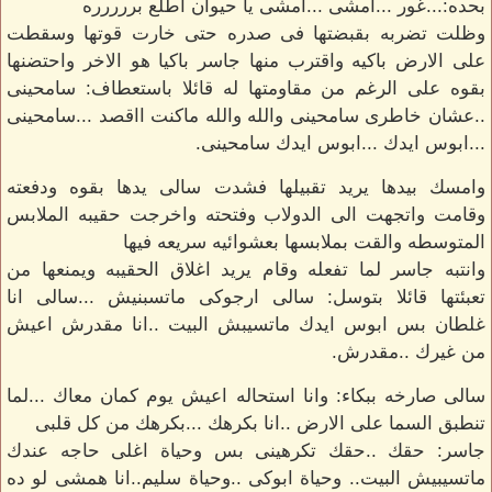
بحده:...غور ...امشى ...امشى يا حيوان اطلع بررررره
وظلت تضربه بقبضتها فى صدره حتى خارت قوتها وسقطت
على الارض باكيه واقترب منها جاسر باكيا هو الاخر واحتضنها
بقوه على الرغم من مقاومتها له قائلا باستعطاف: سامحينى
..عشان خاطرى سامحينى والله والله ماكنت ااقصد ...سامحينى
...ابوس ايدك ...ابوس ايدك سامحينى.
وامسك بيدها يريد تقبيلها فشدت سالى يدها بقوه ودفعته
وقامت واتجهت الى الدولاب وفتحته واخرجت حقيبه الملابس
المتوسطه والقت بملابسها بعشوائيه سريعه فيها
وانتبه جاسر لما تفعله وقام يريد اغلاق الحقيبه ويمنعها من
تعبئتها قائلا بتوسل: سالى ارجوكى ماتسبنيش ...سالى انا
غلطان بس ابوس ايدك ماتسيبش البيت ..انا مقدرش اعيش
من غيرك ..مقدرش.
سالى صارخه ببكاء: وانا استحاله اعيش يوم كمان معاك ...لما
تنطبق السما على الارض ..انا بكرهك ...بكرهك من كل قلبى
جاسر: حقك ..حقك تكرهينى بس وحياة اغلى حاجه عندك
ماتسيبيش البيت.. وحياة ابوكى ..وحياة سليم..انا همشى لو ده