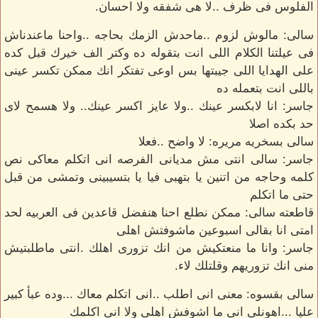
الفلوس فى ظرف ..لا هى شفقه ولا احسان.
سالى: مالوش لزوم ..ماحدش الزمك بحاجه ..واحنا ماعندناش
فى عيلتنا الكلام اللى انت بتقوله ده وكتر الف خيرك قبل كده
على الهدايا اللى جيبتها بس اوعى تفتكر انك ممكن تكسر عينى
باللى انت بتعمله ده
جاسر: انا لابكسر عينك ..ولا عايز اكسر عينك.. ولا هسمح لاى
حد بكده اصلا
سالى بسخريه مريره: لا واضح ..فعلا
جاسر: سالى انتى مش مديانى الفرصه انى اتكلم معاكى نص
كلمه وحاجه من اتنين يا بتهبى فيا يا بتسيبينى وتمشى من قبل
حتى ما اتكلم
قاطعته سالى: ممكن نطلع احنا هنفضل قاعدين فى العربيه لحد
امتى انا بقالى اسبوعين ماشوفتش اهلى
جاسر: وانا ما منعتكيش من انك تزورى اهلك .انتى ماطلبتيش
منى انك تزوريهم وقلتلك لاء.
سالى بقسوه: معنى انى اطلب ..انى اتكلم معاك ...وده عبأ كبير
عليا ...اهونلى انى ما اشوفش اهلى ولا انى اكلمك