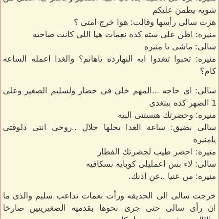
شويه يطمن عليكم
هزت سالى رأسها وقالت: هوا خرج امتى ؟
منيره: اظن على سته كده نعمات هيا اللى كانت صاحيه
سالى: ماشى يا منيره
منيره: تحبوا تتغدوا ايه النهارده ياهانم؟ والغدا اعمله الساعه
كام؟
سالى: اى حاجه ...المهم خلى فى خضار ولسليم الصغير وعلى
1 الضهر كده بيتغدى
منيره: وحضرتك هتستنى البيه
سالى بضيق: ساعه الغدا يحلها حلال ..روحى انتى دلوقتى
يامنيره
منيره: احضر طيب لحضرتك الفطار
سالى: لاء بس اعمليلى كوبايه نسكافيه
منيره: من عنيا ..عن اذنك.
خرجت سالى الى الحديقه ورأت نعمات تداعب سليم والذى ما
ان رأى سالى حتى جرى نحوها بقدميه الصغيريتين صارخا