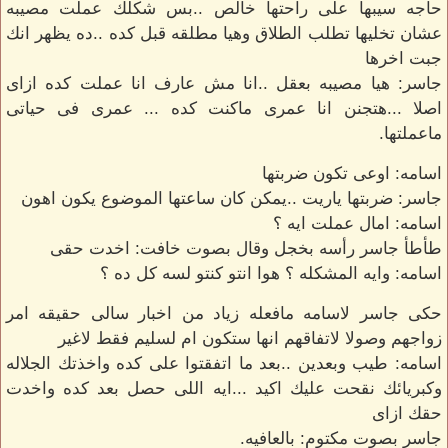
حاجه سيبها على راحتها خالص ..بس شكلك عملت مصيبه
عشان تخليها تطلب الطلاق وهيا مطلقه قبل كده ..ده يظهر انك
جبت اخرها
جاسر: هيا مصيبه بعقل ..انا مش عارف انا عملت كده ازاى
اصلا ...هتجنن انا عمرى ماكنت كده ... عمرى فى حياتى
ماعملتها.
اسامه: اوعى تكون ضربتها
جاسر: ضربتها ياريت ..يمكن كان ساعتها الموضوع يكون اهون
اسامه: امال عملت ايه ؟
طأطأ جاسر رأسه بخجل وقال بصوت خافت: اخدت حقى
اسامه: وايه المشكله ؟ هوا انتو كنتو لسه كل ده ؟
حكى جاسر لاسامه مافعله زياد من اخبار سالى حقيقه امر
زواجهم وصولا لاتفاقهم انها ستكون ام لسليم فقط لاغير
اسامه: طيب وبعدين ..بعد ما اتفقتوا على كده واخذتك الجلاله
وكبريائك نقحت عليك اكيد ...ايه اللى حصل بعد كده واخدت
حقك ازاى
جاسر بصوت مكتوم: بالعافيه.