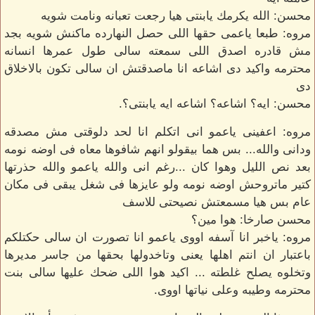
محسن: الله يكرمك يابنتى هيا رجعت تعبانه ونامت شويه
مروه: طبعا ياعمى حقها اللى حصل النهارده ماكنش شويه بجد
مش قادره اصدق اللى سمعته سالى طول عمرها انسانه
محترمه واكيد دى اشاعه انا ماصدقتش ان سالى تكون بالاخلاق
دى
محسن: ايه؟ اشاعه؟ اشاعه ايه يابنتى؟.
مروه: اعفينى ياعمو انى اتكلم انا لحد دلوقتى مش مصدقه
ودانى والله... بس هما بيقولو انهم شافوها معاه فى اوضه نومه
بعد نص الليل وهوا كان ...رغم انى والله ياعمو والله حذرتها
كتير ماتروحش اوضه نومه ولو عايزها فى شغل يبقى فى مكان
عام بس هيا مسمعتش نصيحتى للاسف
محسن صارخا: هوا مين؟
مروه: ياخبر انا آسفه اووى ياعمو انا تصورت ان سالى حكتلكم
باعتبار ان انتم اهلها يعنى وتاخدولها بحقها من جاسر مديرها
وتخلوه يصلح غلطته ... اكيد هوا اللى ضحك عليها سالى بنت
محترمه وطيبه وعلى نياتها اووى.