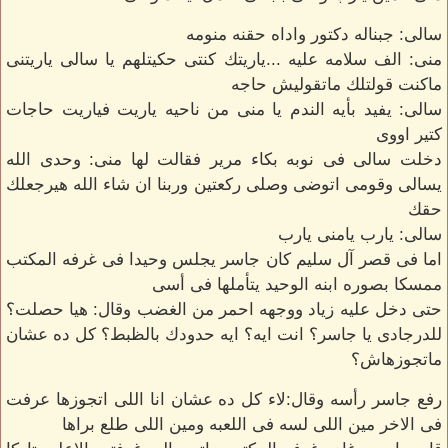
سالى: جبناله دكتور واداه حقنه منومه
منى: الف سلامه عليه ...ياريتك كنتى حكيتلهم يا سالى ياريتنى
ماكنت قولتلك ماتقوليش حاجه
سالى: يفيد بأيه الندم يا منى من ناحيه ياريت فياريت حاجات
كتير اووى
دخلت سالى فى نوبه بكاء مرير فقالت لها منى: وحدى الله
يسالى وقومى اتوضى وصلى ركعتين وربنا ان شاء الله هيرجعلك
حقك
سالى: يارب يامنى يارب
اما فى قصر آل سليم كان جاسر يجلس وحيدا فى غرفه المكتب
ممسكا بصوره ابنه الوحيد يتأملها فى أسى
حتى دخل عليه زياد ووجهه احمر من الغضب وقال: هيا حصلت؟
للدرجادى يا جاسر؟ انت ايه؟ ايه حدودك بالظبط؟ كل ده عشان
ماتجوزهاش؟
رفع جاسر رأسه وقال:لاء كل ده عشان انا اللى اتجوزها عرفت
فى الاخر مين اللى لسه فى اللعبه ومين اللى طلع براها