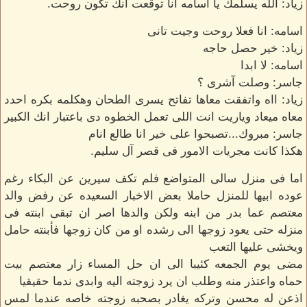
زياد: الله يسلمك يا اسامه انا توقعت انك تكون روحت.
اسامه: انا فعلا روحت وجيت تانى
زياد: خير حصل حاجه
اسامه: لا ابدا
جاسر: وصلت آشرى ؟
زياد: ااه واتفقت معاها تفاتح يسرى الطحان وهكلمه بكره احدد
معاه ميعاد وياريت انت اللى تعمل الخطوه دى باعتبار انك الكبير
جاسر: مبروك...تصبحوا على خير انا طالع انام
هكذا كانت مجريات الامور فى قصر آل سليم.
اما فى منزل سالى المتواضع فلم تكف سيرين عن البكاء رغم
عوده ابيها للمنزل حاملا بعض الاخبار السعيده عن رفض والد
معتصم عما بدر من ابنه ولكن والدها اصر ان تبقى ابنته فى
منزله حتى يعود زوجها الى رشده او من كان زوجها فأبنته حامل
ويخشى عليها التعب
مضى يوم الجمعه كئيبا الى ان حل المساء زار معتصم بيت
حماه واعتذر منه وطلب ان يرد زوجته اليه وابدى ندما حقيقيا
اذعن له محسن وتركه يغادر بصحبه زوجته خاصه عندما لمس