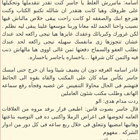
اسامه: ماتبررش الغلط يا جاسر كنت تقدر تتقدملها وتحكيلها
على ظروفك وهيا كانت هتقدر ان شالله تكتبو الكتاب وكنت
هترجع ابنك والصفقه لو كانت راحت يبقى خلاص مالناش فيها
نصيب واحنا الحمد لله معانا وربنا موسعها علينا يبقى ليه نظلم .
لكن غرورك وكبريائك وعقدك عايزها هيا تيجى راكعه لحد عندك
عشان تتجوزها زى مانفسك سهيله تيجى راكعه لحد عندك
تطلب العفو والسماح دفعتها تمن غالى اووى هيا مالهاش ذنب
فيه والتمن كان شرفها ...ياخساره ياجاسر ياخساره.
غادر اسامه الغرفه دون ان يضيف شيئا وما ان خرج حتى امسك
جاسر بكأس مياه كان على المكتب والقاه بقوه الى الحائط
فتهشم فى الحال محاولا التنفيس عن غضبه وفجأه رفع سماعه
الهاتف وطلب مكتب شئون العاملين
ردت مدام هدى: الو
قال جاسر بصوت قاس: اطبعى قرار برفد مروه من العلاقات
العامه لخوضها فى اعراض الزملا واكتبى ده فى التوصيه بتاعتها
وهاتيها امضيها وتتعلق فى خلال ربع ساعه فى كل دور من ادوار
الشركه . مفهوم