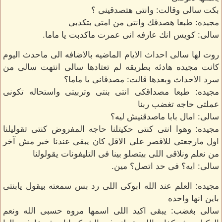
بكت سالى وقالت: وانتى هتصدقينى ؟
مجيده: طبعا هصدقك وانتى من امتى بتكدبى
سالى: كويس انك عارفه انى عمرت ماكدبت يا ماما.
روت لها سالى احداث الايام الماضيه بالاضافه الى ماحدث اليوم
كانت مجيده هادئه بطريقه لم تعتادها سالى انتهت سالى من
سرد الاحداث وبعدها قالت: مصدقانى يا ماما؟
مجيده: طبعا مصداقكى انتى بنتى وتربيتى واستحاله تكونى
عملتى حاجه تغضب ربنا
سالى: امال بابا ماصدقنيش ليه؟
مجيده: وهوا انتى كنتى حكيتلنا حاجه المفروض كنتى تقوليلنا
اول مارجعتى للاقصر على الاقل كان يبقى عندنا خبر مش آخر
من نعلم ونلاقى اللى بيتصلو بينا فى التليفونات يقولولنا
سالى: ايه؟ فى حد اتصل؟ مين.
مجيده: العلم عند الله ابوكى اللى رد بس سمعته بيقول يابنتى
باين انها واحده
سالى بغضب: يبقى اكيد اللى اسمها مروه حسبى الله ونعم