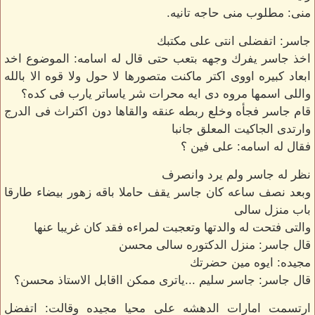
منى: مطلوب منى حاجه تانيه.
جاسر: اتفضلى انتى على مكتبك
اخذ جاسر يفرك وجهه بتعب حتى قال له اسامه: الموضوع اخد
ابعاد كبيره اووى اكتر ماكنت متصورها لا حول ولا قوه الا بالله
واللى اسمها مروه دى ايه محرات شر ياساتر يارب فى كده؟
قام جاسر فجأه وخلع ربطه عنقه والقاها دون اكتراث فى الدرج
وارتدى الجاكيت المعلق جانبا
فقال له اسامه: على فين ؟
نظر له جاسر ولم يرد وانصرف
وبعد نصف ساعه كان جاسر يقف حاملا باقه زهور بيضاء طارقا
باب منزل سالى
والتى فتحت له والدتها وتعجبت لمراءه فقد كان غريبا عنها
قال جاسر: منزل الدكتوره سالى محسن
مجيده: ايوه مين حضرتك
قال جاسر: جاسر سليم ...ياترى ممكن ااقابل الاستاذ محسن؟
ارتسمت امارات الدهشه على محيا مجيده وقالت: اتفضل