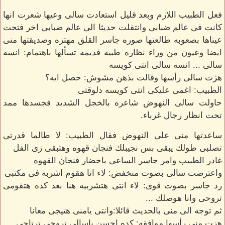
فعل الطبيب اللازم وبعد قليل استعادت سالى وعيها شعرت انها
كانت فى عالم ضبابى وانتقلت حديثا الى عالم ضبابى اخر فتحت
عيناها بصعوبه طالعتها صوره جاسر القلق مهتزه وصديقتها منى
ايضا وعيون من وراء نظاره طبيه قديمه تسألها باهتمام: انسه
سالى ... انسه سالى انتى كويسه
هزت سالى رأسها وقالت بذهن مشوش: حصل ايه؟
الطبيب: اغمى عليكى انتى كويسه دلوقتى
حاولت سالى النهوض شاعره بالخجل الشديد فجسدها ممد
تحت انظار رجال غرباء.
ساعدتها منى على النهوض فقال الطبيب: لا طالما قدرتى
تصلبى طولك يبقى بس نجيبلك فنجان قهوه وهتبقى زى الفل
غادر الطبيب وامر جاسر الساعى باحضار فنجان القهوه
واعترضت سالى بصوت منخفض: لاء انا هقوم اشربه فى مكتبى
رد جاسر بصوت قوى: لاء انتى هتشربيه هنا بعد كده هتقومى
تروحى وانا هوصلك ...
ثم توجه الى منى بالحديث قائلا:وانتى يامنى هتيجى معانا
هزت منى رأسها موافقه: كده احسن ياسالى تروحى ترتاحى.