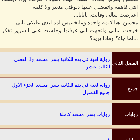
انتى فاهمه واتفضلى عليها دلوقتى منغير ولا كلمه
اعترضت سالى وقالت: يابابا...
محسن: هيا كلمه واحده وماتخلنيش امد ايدى عليكى تانى
خرجت سالى واتجهت الى غرفتها وجلست على السرير تفكر
...لما جاء؟ وماذا يريد؟
رواية لعبة في يده للكاتبة يسرا مسعد ج1 الفصل
الفصل التالي
الثالث عشر
رواية لعبة في يده للكاتبة يسرا مسعد الجزء الأول
جميع
جميع الفصول
الفصول
روايات
روايات يسرا مسعد كاملة
الكاتب
روايات
قصص رومانسية