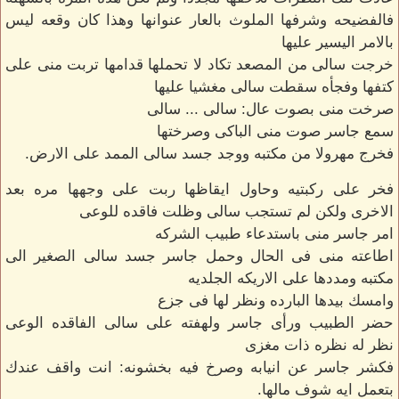
فالفضيحه وشرفها الملوث بالعار عنوانها وهذا كان وقعه ليس
بالامر اليسير عليها
خرجت سالى من المصعد تكاد لا تحملها قدامها تربت منى على
كتفها وفجأه سقطت سالى مغشيا عليها
صرخت منى بصوت عال: سالى ... سالى
سمع جاسر صوت منى الباكى وصرختها
فخرج مهرولا من مكتبه ووجد جسد سالى الممد على الارض.
فخر على ركبتيه وحاول ايقاظها ربت على وجهها مره بعد
الاخرى ولكن لم تستجب سالى وظلت فاقده للوعى
امر جاسر منى باستدعاء طبيب الشركه
اطاعته منى فى الحال وحمل جاسر جسد سالى الصغير الى
مكتبه ومددها على الاريكه الجلديه
وامسك بيدها البارده ونظر لها فى جزع
حضر الطبيب ورأى جاسر ولهفته على سالى الفاقده الوعى
نظر له نظره ذات مغزى
فكشر جاسر عن انيابه وصرخ فيه بخشونه: انت واقف عندك
بتعمل ايه شوف مالها.