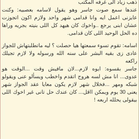
ذهب زياد الى غرفه المكتب
عندها سمع صوت جاسر وهو يقول لاسامه بعصبيه: وكنت
عايزنى اعمل ايه وانا قدامى شهر واحد ولازم اكون اتجوزت
عشان ابنى يرجع ..واخوك كان هيهد كل اللى بنيته بجريه وراها
ده الحل الوحيد اللى كان قدامى.
اسامه: تقوم تسوء سمعتها هيا حصلت ؟ ليه ماتطلبتهاش للجواز
عادى زى بقيه البشر على سنه الله ورسوله ولا لازم تجيلك
راكعه
جاسر بقسوه: ايوه لازم...لان مافيش وقت ...الوقت هو
عدوى... انا مش لسه هروح اتقدم واخطب ويسألو عنى ويقولو
شبكه ومهر ...فخلال شهر لازم يكون معايا عقد الجواز شهر
يعنى 30 يوم ويمكن ااقل... كان عندك حل تانى غير اخوك اللى
بيقولى يحلله اربعه !