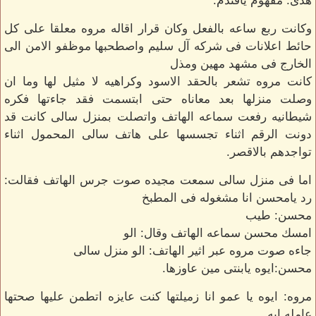
هدى: مفهوم يافندم.
وكانت ربع ساعه بالفعل وكان قرار اقاله مروه معلقا على كل
حائط اعلانات فى شركه آل سليم واصطحبها موظفو الامن الى
الخارج فى مشهد مهين ومذل
كانت مروه تشعر بالحقد الاسود وكراهيه لا مثيل لها وما ان
وصلت منزلها بعد معاناه حتى ابتسمت فقد جاءتها فكره
شيطانيه رفعت سماعه الهاتف واتصلت بمنزل سالى كانت قد
دونت الرقم اثناء تجسسها على هاتف سالى المحمول اثناء
تواجدهم بالاقصر.
اما فى منزل سالى سمعت مجيده صوت جرس الهاتف فقالت:
رد يامحسن انا مشغوله فى المطبخ
محسن: طيب
امسك محسن سماعه الهاتف وقال: الو
جاءه صوت مروه عبر اثير الهاتف: الو منزل سالى
محسن:ايوه يابنتى مين عاوزها.
مروه: ايوه يا عمو انا زميلتها كنت عايزه اتطمن عليها صحتها
عامله ايه