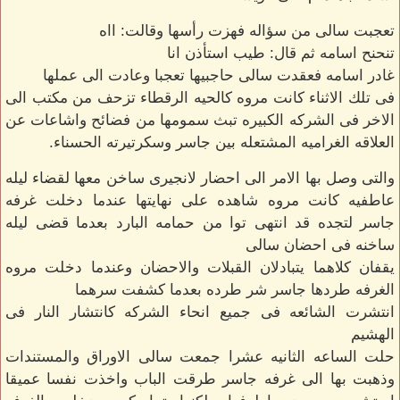
تعجبت سالى من سؤاله فهزت رأسها وقالت: ااه
تنحنح اسامه ثم قال: طيب استأذن انا
غادر اسامه فعقدت سالى حاجبيها تعجبا وعادت الى عملها
فى تلك الاثناء كانت مروه كالحيه الرقطاء تزحف من مكتب الى
الاخر فى الشركه الكبيره تبث سمومها من فضائح واشاعات عن
العلاقه الغراميه المشتعله بين جاسر وسكرتيرته الحسناء.
والتى وصل بها الامر الى احضار لانجيرى ساخن معها لقضاء ليله
عاطفيه كانت مروه شاهده على نهايتها عندما دخلت غرفه
جاسر لتجده قد انتهى توا من حمامه البارد بعدما قضى ليله
ساخنه فى احضان سالى
يقفان كلاهما يتبادلان القبلات والاحضان وعندما دخلت مروه
الغرفه طردها جاسر شر طرده بعدما كشفت سرهما
انتشرت الشائعه فى جميع انحاء الشركه كانتشار النار فى
الهشيم
حلت الساعه الثانيه عشرا جمعت سالى الاوراق والمستندات
وذهبت بها الى غرفه جاسر طرقت الباب واخذت نفسا عميقا