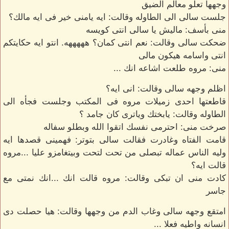
وجهها تعلو معالم الضيق
جلست سالى الى الطاوله وقالت: ايه يامنى خير فى ايه مالك؟
منى بأسف: ماليش يا سالى انتى كويسه
ضحكت سالى وقالت: نعم انتى كمان؟ هههههه. انتو ايه حكايتكم
انتى واسامه هيكون مالى
منى: مروه طلعت اشاعه انك ...
اظلم وجهه سالى وقالت: انى ايه؟
قاطعتها احدى زميلات مروه فى المكتب وجلست فجأه الى
الطاوله وقالت: يابختك وياترى كان جامد ؟
صرخت منى: احترمى نفسك اتقوا الله وبطلو سفاله
قامت الفتاه وغادرت فقالت سالى بتوتر: فهمينى قصدها ايه
وليه الناس عماله تبصلى من تحت لتحت وبيتغامزو عليا ...مروه
قالت ايه؟
كادت منى ان تبكى وقالت: مروه قالت انك ...انك نمتى مع
جاسر
امتقع وجهه سالى وغاب الدم من وجهها وقالت: هيا حصلت دى
انسانه واطيه فعلا ...