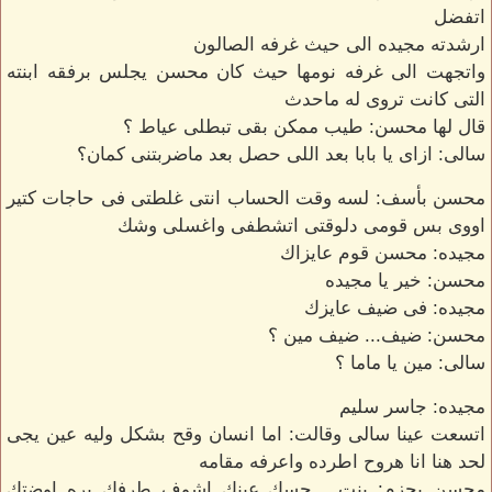
اتفضل
ارشدته مجيده الى حيث غرفه الصالون
واتجهت الى غرفه نومها حيث كان محسن يجلس برفقه ابنته
التى كانت تروى له ماحدث
قال لها محسن: طيب ممكن بقى تبطلى عياط ؟
سالى: ازاى يا بابا بعد اللى حصل بعد ماضربتنى كمان؟
محسن بأسف: لسه وقت الحساب انتى غلطتى فى حاجات كتير
اووى بس قومى دلوقتى اتشطفى واغسلى وشك
مجيده: محسن قوم عايزاك
محسن: خير يا مجيده
مجيده: فى ضيف عايزك
محسن: ضيف... ضيف مين ؟
سالى: مين يا ماما ؟
مجيده: جاسر سليم
اتسعت عينا سالى وقالت: اما انسان وقح بشكل وليه عين يجى
لحد هنا انا هروح اطرده واعرفه مقامه
محسن بحزم: بنت... حسك عينك اشوف طرفك بره اوضتك