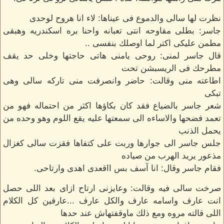
نظرت لها سالى والدموع فى عيناها: لاء انا هروح لوحدى
جاسر: بطلى مقاوحه انتى تعبانه واحنا بره اسكندريه وهبقى
مطمن عليكى اكتر لما اوصلك بنفسى ..
قال جاسر لمنى: روحى يامنى هاتى حاجتها وخلى حد يقف
مطرحك فى الريسبشن تحت
اطاعته منى وقالت: حاضر وانصرفت منى تاركه سالى وهى
تبكى
شعر جاسر بالضياع فقد كان بكاؤها اكثر من احتماله فهو من
تعمد فضحها والاساءه الى سمعتها عليه يقع اللوم وهو وحده من
يحمل الذنب
جلس جاسر الى جوارها وربت على كتفاها فقزت سالى كغزال
مذعور يريد الهرب من صياده
فقام جاسر وقال: انا آسف بس ااقعدى اهدى وارتاحى.
صرخت سالى فيه وقالت: وعايزنى ارتاح ازاى بعد اللى حصل
انت عارف واسامه عارف والكل عارف ...عارفين كل الكلام
اللى قالته مروه ومع ذلك ماوقفتهاش عند حدها