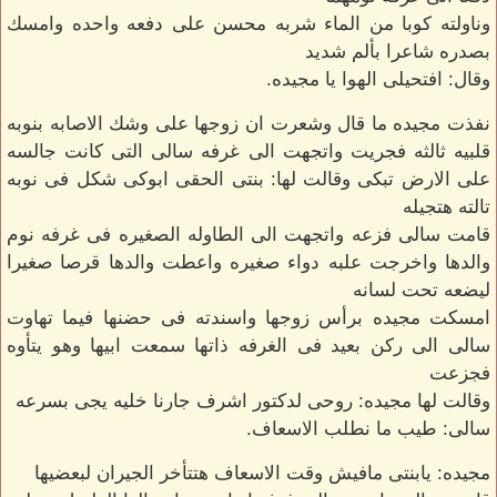
وناولته كوبا من الماء شربه محسن على دفعه واحده وامسك
بصدره شاعرا بألم شديد
وقال: افتحيلى الهوا يا مجيده.
نفذت مجيده ما قال وشعرت ان زوجها على وشك الاصابه بنوبه
قلبيه ثالثه فجريت واتجهت الى غرفه سالى التى كانت جالسه
على الارض تبكى وقالت لها: بنتى الحقى ابوكى شكل فى نوبه
تالته هتجيله
قامت سالى فزعه واتجهت الى الطاوله الصغيره فى غرفه نوم
والدها واخرجت علبه دواء صغيره واعطت والدها قرصا صغيرا
ليضعه تحت لسانه
امسكت مجيده برأس زوجها واسندته فى حضنها فيما تهاوت
سالى الى ركن بعيد فى الغرفه ذاتها سمعت ابيها وهو يتأوه
فجزعت
وقالت لها مجيده: روحى لدكتور اشرف جارنا خليه يجى بسرعه
سالى: طيب ما نطلب الاسعاف.
مجيده: يابنتى مافيش وقت الاسعاف هتتأخر الجيران لبعضيها