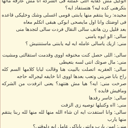
الوكيل مش كفايه اللى عملته فى الشركه انا مش عارفه مالها
بتكرهنى كده ليه؟ هتستفاد ايه؟
مجيده: ربنا ينتقم منها يابنتى قومى اغسلى وشك وخليكى قاعده
فى اوضتك وانا اول مايصحى ابوكى هبقى اتكلم معاه
بعد قليل رن هاتف سالى النقال فردت سالى لتجدها منى
سالى: الو ايوه يامنى
منى: ازيك ياسالى عامله ايه ليه يابنتى ماستنتنيش ؟
سالى: اللى حصل كنت مخنوقه اووى وقدمت استقالتى ومشيت
منى: مال صوتك انتى لسه بتعيطى
سالى: العقربه اتصلت بالبيت هنا وقالت لبابا كلامها السم كله
راح بابا ضربنى وتعب بعدها اووى انا خايفه ليجراله حاجه
صرخت منى: ايه؟ هيا مش هتتهد؟ يعنى اترفدت من الشركه
ومافيش فايده ؟
سالى: جاسر رفدها
منى: ااه وكتبلها توصيه زى الزفت
سالى: وانا استفدت ايه ان شاء الله منها لله منها لله ربنا ينتقم
منها يارب
منى: امين يارب وانتى باباكى عامل ايه دلوقتى؟