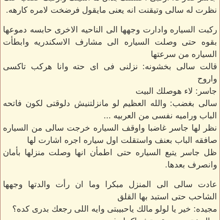
نظرت له سالى وتيقنت انه يعنى مايقول فرضخت لامره كارهه.
ركبت السياره وادارت وجهها الى الناحيه الاخرى حابسه دموعها
بقوه حتى وصلت السياره الى مشارف الاسكندريه وابطأت
السياره من سرعتها
قالت سالى بخشونه: نزلنى فى اى حته وانا هركب تاكسى
واروح
جاسر: لاء هوصلك البيت
سالى بغضب: والله العظيم لو مانزلتنيش دلوقتى لكون فاتحه
الباب وراميه نفسى من العربيه ...
نظر لها جاسر غاضبا واوقف السياره خرجت سالى من السياره
صافقه الباب بعنف واستقلت اول سياره اجره اشارت لها
ظل جاسر يتبع السياره حتى اطمأن انها وصلت منزلها بأمان
وانصرف بعدها.
عادت سالى الى المنزل مبكرا وما ان رأت والدتها وجهها
الشاحب حتى استبد بها القلق
مجيده: خير يا لولو مالك ياحبيبتى وايه اللى رجعك بدرى كده؟