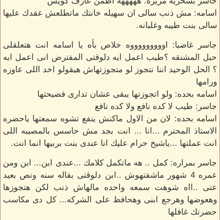
جاسر بسخريه مريره: هههههه اطمن عارف كويس
اسامه: مش ذنب سالى ان سهيله خانتك ماتطلعش عقدك عليها
سالى بنت طيبه وغلبانه.
جاسر غاضبا: اوووووووووه خلاص بأه يا اسامه انت هتعلقلى
حبل المشنقه ؟طيب اعمل ايه دلوقتى المفترض انى اعمل ايه
؟ الحل الوحيد اننا نتجوز لو متجوزتهاش هيقولو اخد اللى عاوزه
ورامها
اسامه بحده: ولو اتجوزتها يبقى عشان تدارى فضيحتها
جاسر: طيب لا كده نافع ولا كده نافع
اسامه بحده: لان من الاول ماكنش ينفع تشوه سمعتها ياحضره
الاستاذ المحترم ...انا ... انت بجد مش حاسس بالمصيبه اللى
انت عملتها ...ياشيخ حرام عليك انا عندى بنت بربيها انما انت.
جاسر بمراره: كمل .. هه ماتكمل كلامك ...عندى ابن... ابن ومن
عمره 4 شهور ماشفتهوش ..ابن دلوقتى بقاله سنه ونص بعيد
عنى ..ااه شوهت سمعه واحده مالهاش ذنب لكن هتجوزها
وهعوضها وهرجع ابنى وهحافظ على الشركه... كل دى مكاسب
حضرتك غافلها