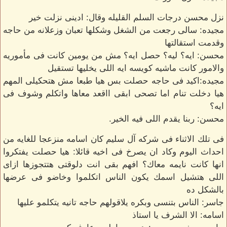
نزل محسن درجات السلم القليله وقال: ادينى نزلت خير
مجيده: سالى رجعت من الشغل وشكلها تعبان وزعلانه من حاجه
وقدمت استقالتها
محسن: ايه؟ ليه؟ حصل ايه؟ مش من يومين كانت فى مأموريه
والامور كانت ماشيه كويسه ايه اللى يخليها تستقيل
مجيده:اكيد فى حاجه حصلت بس هيا طبعا مش هتحكيلى المهم
هيا دخلت تنام اما تصحى ابقى ااقعد معاها واتكلم وشوف فى
ايه؟
محسن: ربنا يقدم اللى فيه الخير.
فى تلك الاثناء فى شركه آل سليم كان اسامه منزعجا للغايه من
احداث اليوم وكاد ان يصرخ فى اخيه قائلا: هيا حصلت يفتكروا
انها كانت نايمه معاك؟ افهم بقى انت دلوقتى هتتجوزها ازاى
اللى هتشيل اسمك يكون الناس اتكلموا وخاضو فى عرضها
بالشكل ده
جاسر: الناس بتنسى وبكره يلاقولهم حاجه تانيه يتكلمو عليها
اسامه: الا الشرف يا استاذ