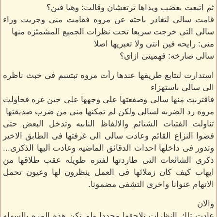
ثم اتبعت بغضب ويداها ترتعشان وقالت: وهيا فين؟
قامت سالى لتغادر باحثه عن مروه فقامت منى وجريت وراء
سالى التى خرجت سريعا تحت نظرات الجميع المشمئزه منها
منى: رايحه فين انتى ولا تعبريها اصلا
سالى صارخه: فهمينى ازاى؟
استدارت لتتابع طريقها عندها رأت مروه تبتسم فى خبث ناظره
الى سالى باستهزاء
فاقتربت منها سالى وصفعتها على وجهها على حين غره فحاولت
مروه رد الضربه لسالى ولكن لم تمكنها منى من ضرب صديقتها
تناولت الفتيات الشتائم والالفاظ النابيه وتدخل البعض حتى
فضوا النزاع القائم وعادت سالى الى غرفتها فى الطابق الاخير
وتدور فى داخلها احداث الدقائق الماضيه وعادت اليها الذكرى...
ذكرى الشائعات التى طاردتها لفتره طويله عقب طلاقها من
ايهاب كيف كان زملائها فى العمل ينظرون لها وعيون تحمل
الاتهام عنوانا واخرى التشفى مضمونا.
والان
عادت تلك النظرات تلاحقها مجددا ولم تكن هذه المره بالسهله