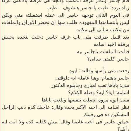
قام جاسر وغادر غرفه المكتب واتجه الى غرفته بالاعلى تاركا
زياد يردد: طيب يا جاسر هنشوف .. طيب
فى اليوم التالى توجهه جاسر الى عمله استقبلته منى ولكن
ليس بأبتسامتها المعهوده طلب منها ان تحضر الاوراق والملفات
من مكتب سالى الى مكتبه
بعد قليل طرقت منى باب غرفه جاسر دخلت لتجده يجلس
برفقه اخيه اسامه
قالت: الملفات ياجاسر بيه
جاسر: كلمتى سالى؟
رفعت منى رأسها وقالت: ايوه
جاسر باهتمام: وهيا عامله ايه دلوقتى
منى: باباها تعب امبارح وجابلوه الدكتور
اسامه: ايه؟ ليه؟ وصله الكلام؟
منى: ايوه مروه اتصلت بنفسها وبلغت باباها
نظر اسامه الى اخيه الاكبر بحده وقال: عاجبك كده ذنب الراجل
المسكين ده فى رقبتك
حملق جاسر فى اخيه غاضبا وقال: مش كفايه كده ولا انت ايه
رأيك؟