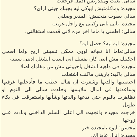
سالى: تعبت ومقدرتش اكمل فرجعت
مجيده: وماكلمتيش ابوكى ليه يجيبك جيتى ازاى؟
سالى بصوت منخفض: المدير وصلنى
مجيده: تانى تانى ركبتى مع راجل غريب
سالى: اطمنى يا ماما اخر مره لانى قدمت استقالتى.
مجيده: ايه ليه؟ حصل ايه؟
سالى:ماما انا تعبانه اووى ممكن تسيبنى اريح واما اصحى
احكيلك مش انتى كان نفسك انى اسيب الشغل ادينى سيبته
مجيده: فى داهيه الشغل ياحبيبتى مش من مقامك اصلا
سالى باكيه: ياريتنى ماكنت اشتغلت
احتضنتها والدتها وشعرت ان هناك خطب ما فأدخلتها غرفتها
وساعدتها فى ابدال ملابسها وخلدت سالى الى النوم او
تظاهرت بالنوم حتى تدعها والدتها وشأنها واستغرقت فى بكاء
طويل
خرجت مجيده واتجهت الى اعلى السلم الداخلى ونادت على
زوجها
محسن: ايوه يامجيده خير
مجيده: انزل عاوزاك.