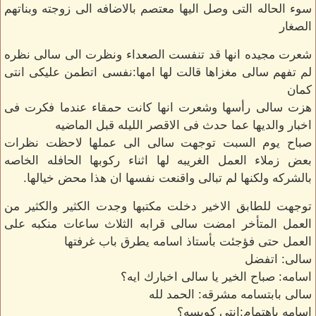
سوء الحاله التى وصل اليها معتصم بالاضافه الى زوجته وبناتهم
الصغار
شعرت مجيده انها قد تنفست الصعداء ونظرت الى سالى نظره
لم تفهم سالى مغزاها قالت لها امها:نفسى اتطمن عليكى انتى
كمان
هزت سالى رأسها وشعرت انها كانت حمقاء عندما فكرت فى
اخبار والديها عما حدث فى الاقصر الليله قبل الماضيه
صباح يوم السبت توجهت سالى الى عملها لاحظت نظرات
بعض زملاء العمل الغريبه لها اثناء ركوبها الحافله الخاصه
بالشركه ولكنها لم تبالى واقنعت نفسها ان هذا محض خيالها.
توجهت للطابق الاخير دخلت مكتبها وجدت الكثير والكثير من
العمل المتأخر امضت سالى قرابه الثلاث ساعات منكبه على
العمل حتى فؤجئت بأستاذ اسامه يطرق باب غرفتها
سالى: اتفضل
اسامه: صباح الخير يا سالى اخبارك ايه؟
سالى بابتسامه مشرقه: الحمد لله
اسامه باهتمام:انتى كويسه؟