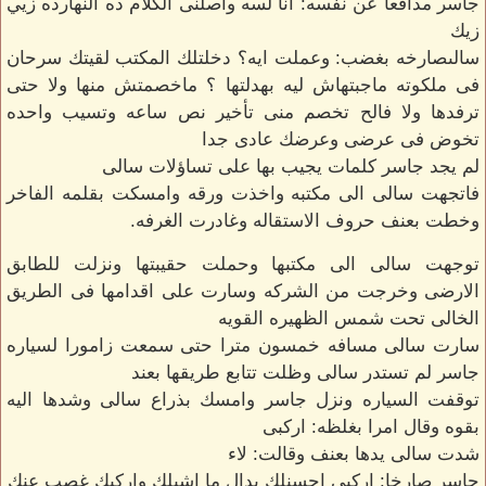
جاسر مدافعا عن نفسه: انا لسه واصلنى الكلام ده النهارده زيي
زيك
سالىصارخه بغضب: وعملت ايه؟ دخلتلك المكتب لقيتك سرحان
فى ملكوته ماجبتهاش ليه بهدلتها ؟ ماخصمتش منها ولا حتى
ترفدها ولا فالح تخصم منى تأخير نص ساعه وتسيب واحده
تخوض فى عرضى وعرضك عادى جدا
لم يجد جاسر كلمات يجيب بها على تساؤلات سالى
فاتجهت سالى الى مكتبه واخذت ورقه وامسكت بقلمه الفاخر
وخطت بعنف حروف الاستقاله وغادرت الغرفه.
توجهت سالى الى مكتبها وحملت حقيبتها ونزلت للطابق
الارضى وخرجت من الشركه وسارت على اقدامها فى الطريق
الخالى تحت شمس الظهيره القويه
سارت سالى مسافه خمسون مترا حتى سمعت زامورا لسياره
جاسر لم تستدر سالى وظلت تتابع طريقها بعند
توقفت السياره ونزل جاسر وامسك بذراع سالى وشدها اليه
بقوه وقال امرا بغلظه: اركبى
شدت سالى يدها بعنف وقالت: لاء
جاسر صارخا: اركبى احسنلك بدال ما اشيلك واركبك غصب عنك