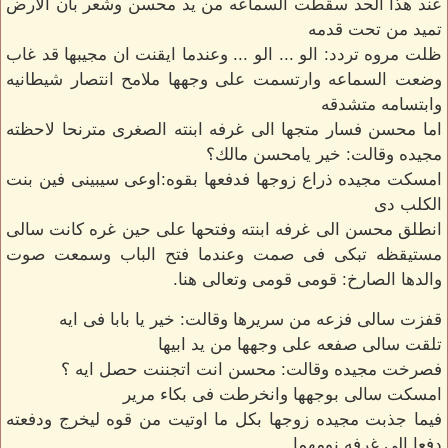
عند هذا الحد سقطت السماعه من يد محسن وشعر بأن الارض
تميد من تحت قدمه
ظلت مروه تردد: الو ... الو ... وعندما ايقنت ان مجيبها قد غاب
وضعت السماعه وارتسمت على وجهها ملامح انتصار شيطانيه
وابتسامه متشدقه
اما محسن فسار متجها الى غرفه ابنته الصغرى مترنحا لاحظته
مجيده وقالت: خير يامحسن مالك؟
امسكت مجيده ذراع زوجها فدفعها بقوه:اوعى سيبينى فين بنت
الكلب دى
انطلق محسن الى غرفه ابنته وفتحها على حين غره كانت سالى
مستيقظه تبكى فى صمت وعندما فتح الباب وسمعت صوت
والدها الصارخ: قومى قومى وتعالى هنا.
قفزت سالى فزعه من سريرها وقالت: خير يا بابا فى ايه
تلقت سالى صفعه على وجهها من يد ابيها
فصرخت مجيده وقالت: محسن انت اتجننت حصل ايه ؟
امسكت سالى بوجهها وانخرطت فى بكاء مرير
فيما جذبت مجيده زوجها بكل ما اوتيت من قوه ليخرج ودفعته
دفعا الى غرفه نومهما