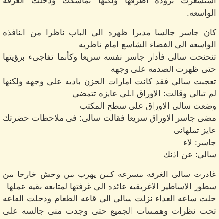
استشعرت بروده اطرفها ولكنها تماسكت ودخلت الغرفه
الواسعه.
كان جاسر جالسا مديرا ظهره الى الباب ناظرا من النافذه
الواسعه الى الفضاء الشاسع امام ناظريه
تنحنحت سالى فأدار جاسر نفسه سريعا وكأنما تفاجىء برؤيتها
حتى ظهرت الصدمه على وجهه
تعجبت سالى فقد كانت امارات الحزن باديه على وجهه ولكنها
لم تبالى وقالت: الاوراق اللى عايزه تتمضى
وضعت سالى الاوراق على سطح المكتب
مضى جاسر الاوراق سريعا فقالت سالى: فى ملاحظات حضرتك
عايز تملهانى
جاسر: لاء
سالى: عن اذنك
غادرت سالى الغرفه مسرعه كمن يهرب من وحش خارجا من
سطور الاساطير الاغريقيه عائده الى غرفتها لمتابعه بقيه عملها
حلت ساعه الغداء نزلت سالى الى قاعه الطعام ودخلت القاعه
تحت نظرات وهمسات الجميع حتى وجدت منى جالسه على