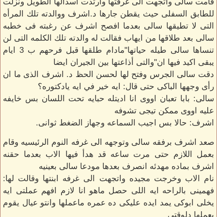
قامت سالى واتجهت الى غرفتها وارتدت اسدالها الطويل ونزلت
للطابق السفلى حيث يقطن جارها د.اشرف ووالدته تلك المرأه
التى لا تطيقها سالى بعدما افصح اشرف عن رغبته فى خطبه
سالى بعد طلاقها من ايهاب فقالت له والدته تلك الكلمه التى لن
تنساها سالى طيله حياتها"مادام طلقها قبل فرحهم ب 3 ايام
يبقى اكيد فيها ان"والتى أذاعتها بين الجيران ايضا
دقت سالى الجرس وفتح لها لحسن الحظ د. اشرف الذى ما ان
رأى وجهها الباكى حتى قال: ايه خير في ايه يادكتوره؟
سالى: بابا تعبان اووى انا اديتله حبايه تحت اللسان بس خايفه
عليه اووى ممكن تيجى تشوفه
اشرف: حالا بس اجيب السماعه وجهاز الضغط ثوانى.
صعد اشرف برفقه سالى وتوجهه الى غرفه النوم الرئيسيه وقام
بعمل اللازم حتى مرت ساعه قد هدأ فيها الاب بعدما حقنه
اشرف بماده مهدئه انصرف بعدها مودعا سالى بعينيه
نام الاب وخرجت مجيده واتجهت الى غرفه ابنتها وقالت لها:
فهمينى بالراحه ايه اللى حصل ماهو انا لازم افهم عملتى ايه
يخلى ابوكى يمد ايده عليكى ده عمره ماعملها وانتو عيال يقوم
يعملها دلوقتى