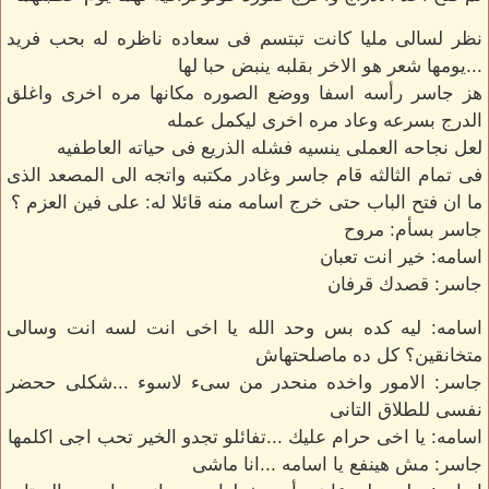
نظر لسالى مليا كانت تبتسم فى سعاده ناظره له بحب فريد
...يومها شعر هو الاخر بقلبه ينبض حبا لها
هز جاسر رأسه اسفا ووضع الصوره مكانها مره اخرى واغلق
الدرج بسرعه وعاد مره اخرى ليكمل عمله
لعل نجاحه العملى ينسيه فشله الذريع فى حياته العاطفيه
فى تمام الثالثه قام جاسر وغادر مكتبه واتجه الى المصعد الذى
ما ان فتح الباب حتى خرج اسامه منه قائلا له: على فين العزم ؟
جاسر بسأم: مروح
اسامه: خير انت تعبان
جاسر: قصدك قرفان
اسامه: ليه كده بس وحد الله يا اخى انت لسه انت وسالى
متخانقين؟ كل ده ماصلحتهاش
جاسر: الامور واخده منحدر من سىء لاسوء ...شكلى ححضر
نفسى للطلاق التانى
اسامه: يا اخى حرام عليك ...تفائلو تجدو الخير تحب اجى اكلمها
جاسر: مش هينفع يا اسامه ...انا ماشى