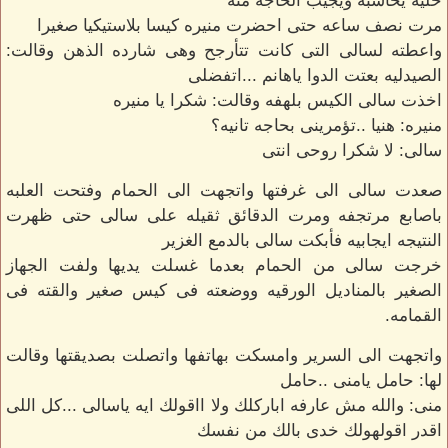
خليه يحاسبه ويجيب الحاجه منه
مرت نصف ساعه حتى احضرت منيره كيسا بلاستيكيا صغيرا
واعطته لسالى التى كانت تتأرجح وهى شارده الذهن وقالت:
الصيدليه بعتت الدوا ياهانم ...اتفضلى
اخذت سالى الكيس بلهفه وقالت: شكرا يا منيره
منيره: هنيا ..تؤمرينى بحاجه تانيه؟
سالى: لا شكرا روحى انتى
صعدت سالى الى غرفتها واتجهت الى الحمام وفتحت العلبه
باصابع مرتجفه ومرت الدقائق ثقيله على سالى حتى ظهرت
النتيجه ايجابيه فأبكت سالى بالدمع الغزير
خرجت سالى من الحمام بعدما غسلت يديها ولفت الجهاز
الصغير بالمناديل الورقيه ووضعته فى كيس صغير والقته فى
القمامه.
واتجهت الى السرير وامسكت بهاتفها واتصلت بصديقتها وقالت
لها: حامل يامنى ..حامل
منى: والله مش عارفه اباركلك ولا ااقولك ايه ياسالى ...كل اللى
اقدر اقولهولك خدى بالك من نفسك