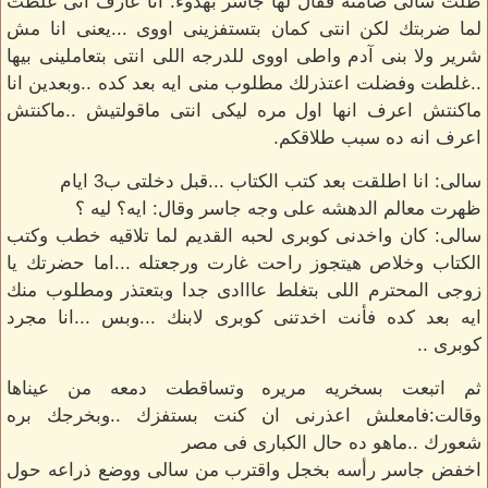
ظلت سالى صامته فقال لها جاسر بهدوء: انا عارف انى غلطت
لما ضربتك لكن انتى كمان بتستفزينى اووى ...يعنى انا مش
شرير ولا بنى آدم واطى اووى للدرجه اللى انتى بتعاملينى بيها
..غلطت وفضلت اعتذرلك مطلوب منى ايه بعد كده ..وبعدين انا
ماكنتش اعرف انها اول مره ليكى انتى ماقولتيش ..ماكنتش
اعرف انه ده سبب طلاقكم.
سالى: انا اطلقت بعد كتب الكتاب ...قبل دخلتى ب3 ايام
ظهرت معالم الدهشه على وجه جاسر وقال: ايه؟ ليه ؟
سالى: كان واخدنى كوبرى لحبه القديم لما تلاقيه خطب وكتب
الكتاب وخلاص هيتجوز راحت غارت ورجعتله ...اما حضرتك يا
زوجى المحترم اللى بتغلط عااادى جدا وبتعتذر ومطلوب منك
ايه بعد كده فأنت اخدتنى كوبرى لابنك ...وبس ...انا مجرد
كوبرى ..
ثم اتبعت بسخريه مريره وتساقطت دمعه من عيناها
وقالت:فامعلش اعذرنى ان كنت بستفزك ..وبخرجك بره
شعورك ..ماهو ده حال الكبارى فى مصر
اخفض جاسر رأسه بخجل واقترب من سالى ووضع ذراعه حول