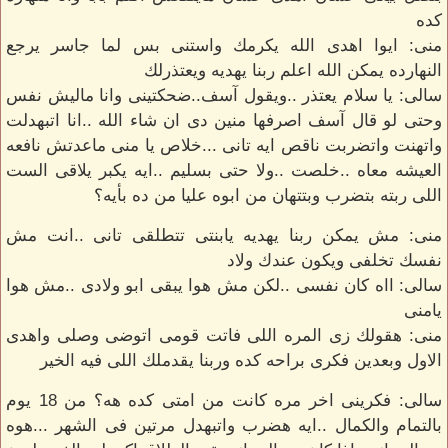
كده
منى: ايوا اهدى الله يكرمك واستنى بس لما جاسر يرجع
النهارده يمكن الله اعلم ربنا يهديه ويعتذرلك
سالى: يا سلام يعتذر ..ويقول آسف..ضحكتينى وانا ماليش نفس
وحتى لو قال آسف اصرفها منين دى ان شاء الله ..انا اتبهدلت
واتهنت واتضربت ناقص ايه تانى ...خلاص يا منى ماعدتش نافعه
العيشه معاه ..خلصت ..ولا حتى بسليم ..ايه يكبر يلاقى الست
اللى ربته بتضرب وبتتهان من ابوه عليا من ده بأيه؟
منى: مش يمكن ربنا يهديه يابنتى تتطلقى تانى ..انت مش
نفسك تخلفى ويكون عندك ولاد
سالى: ااه كان نفسى ..لكن مش هوا يبقى ابو ولادى ..مش هوا
يامنى
منى: هقولك زى المره اللى فاتت قومى اتوضى وصلى واهدى
الاول وبعدين فكرى براحه كده وربنا يقدملك اللى فيه الخير
سالى: فكرينى اخر مره كانت من امتى كده هه؟ من 18 يوم
بالتمام والكمال ..ايه هضرب واتبهدل مرتين فى الشهر ...هوه