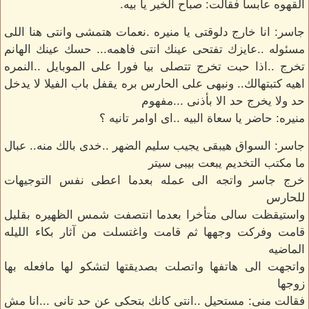
القهوه عابسا فقالت: صباح الخير يا بيه.
جاسر: انا خارج دلوقتى يا منيره .نعمات هتمشى وانتى هنا اللى
مسئوله ..عايزك تفتحى عينك انتى فاهمه... حسك عينك الهانم
تخرج ..اذا حبت تخرج تتصلى بيا فورا على الموبايل ..النمره
اهيه كتبتهالك.. ونبهى على الحارس بره يقفل باب الفيلا لا يدخل
حد ولا يخرج حد الا بأذنى ...مفهوم
منيره: حاضر يا سعاة البيه ..اى اوامر تانيه ؟
جاسر: السواق هيبقى يجيب سليم الضهر ..خدى بالك منه.. عبال
ما مكتب التخديم يبعت بيبى سيتر
خرج جاسر واتجه الى عمله بعدما اعطى نفس التوجيهات
للحارس
واستيقظت سالى متأخرا بعدما انتصفت شمس الظهيره بقليل
قامت وفركت وجهها ثم قامت واغتسلت من آثار بكاء الليله
الماضيه
واتجهت الى هاتفها واتصلت بصديقتها لتشكو لها مافعله بها
زوجها
فقالت منى: مستحيل ..انتى كانك بتحكى عن حد تانى ...انا مش