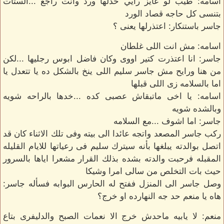
اسامه: طيب لو عايز رأيي خدلها ورد وانت راجع ...الستات
بتنسى كل حاجه قصاد الورد
جاسر باستنكار: اعتذرلها يعنى ؟
اسامه: مش انت اللى غلطان
جاسر: انا اعتذرت كتير اووى وكان فاضل ابوس رجليها ...لكن
من هنا ورايح مش جاسر سليم اللى ينخ بالشكل ده يا تتعدل يا
اما بالسلامه زى اللى قبلها
اسامه: يا اخى ماتبقاش عصبى كده ...خدها بالراحه شويه
وبالشده شويه
جاسر: اما اشوف ...مع السلامه
ركب جاسر المصعد واتجه عائدا الى بيته وفى تلك الاثناء كان قد
اتصل بوالدته يبلغها بأنه سيترك سليم فى رعياتها للايام القليله
المقبله فرحبت والدته بشده بذلك القرار مشعرا اياها بالسرور
حيث بات التخلص من سالى امرا وشيكا
وصل جاسر الى المنزل ففتح له الحارس البوابه فسأله جاسر:
هاه يا منعم حد جه النهارده او خرج؟
منعم: لا يابيه ماحدش خرج الا نعمات الصبح والدليفرى بتاع