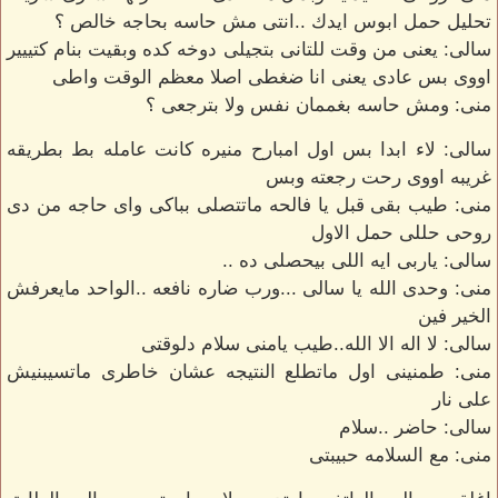
تحليل حمل ابوس ايدك ..انتى مش حاسه بحاجه خالص ؟
سالى: يعنى من وقت للتانى بتجيلى دوخه كده وبقيت بنام كتييير
اووى بس عادى يعنى انا ضغطى اصلا معظم الوقت واطى
منى: ومش حاسه بغممان نفس ولا بترجعى ؟
سالى: لاء ابدا بس اول امبارح منيره كانت عامله بط بطريقه
غريبه اووى رحت رجعته وبس
منى: طيب بقى قبل يا فالحه ماتتصلى بباكى واى حاجه من دى
روحى حللى حمل الاول
سالى: ياربى ايه اللى بيحصلى ده ..
منى: وحدى الله يا سالى ...ورب ضاره نافعه ..الواحد مايعرفش
الخير فين
سالى: لا اله الا الله..طيب يامنى سلام دلوقتى
منى: طمنينى اول ماتطلع النتيجه عشان خاطرى ماتسيبنيش
على نار
سالى: حاضر ..سلام
منى: مع السلامه حبيبتى