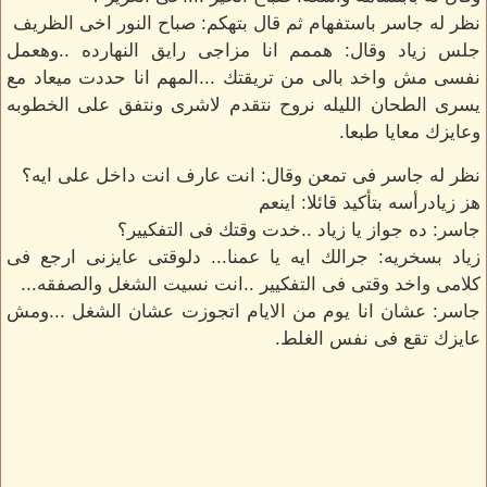
نظر له جاسر باستفهام ثم قال بتهكم: صباح النور اخى الظريف
جلس زياد وقال: هممم انا مزاجى رايق النهارده ..وهعمل
نفسى مش واخد بالى من تريقتك ...المهم انا حددت ميعاد مع
يسرى الطحان الليله نروح نتقدم لاشرى ونتفق على الخطوبه
وعايزك معايا طبعا.
نظر له جاسر فى تمعن وقال: انت عارف انت داخل على ايه؟
هز زيادرأسه بتأكيد قائلا: اينعم
جاسر: ده جواز يا زياد ..خدت وقتك فى التفكيير؟
زياد بسخريه: جرالك ايه يا عمنا... دلوقتى عايزنى ارجع فى
كلامى واخد وقتى فى التفكيير ..انت نسيت الشغل والصفقه...
جاسر: عشان انا يوم من الايام اتجوزت عشان الشغل ...ومش
عايزك تقع فى نفس الغلط.