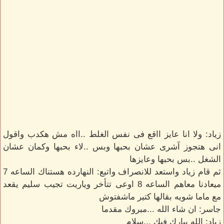
زياد: ولا انا عايز ااقع فى نفس الغلط ..ااه مش هكدب واقول
انى هتجوز آشرى عشان بحبها وبس ..لاء بحبها وكمان عشان
الشغل ..بس بحبها وعايزها
ثم قام زياد واستعد للانصراف واتبع: النهارده هستناك الساعه 7
ميعادنا معاهم الساعه 8 اوعى تتأخر وياريت تجيب سليم يقعد
مع ماما شويه بقالها كتير ماشفتوش
جاسر: ان شاء الله ...مبروك مقدما
زياد: الله يبارك فيك ...سلام