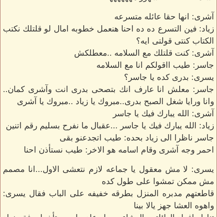
آشرى: انها حقا عائله متسرعه
زياد: فين التسرع ده ده احنا هنعمل خطوبه امال لو قلتلك نكتب
الكتاب كنتى قولتى ايه؟
آشرى: كنت قلتلك مع السلامه ..معطلكش
جاسر: طيب ااقولكم انا مع السلامه
يسرى: بدرى كده يا جاسر؟
جاسر: معلش انا عارف انك بتصحى بدرى انت وآشرى كمان..
وانا ورايا شغل الصبح بدرى..مبروك يا زياد ..مبروك يا آشرى
آشرى: الله يبارك فيك يا جاسر
زياد: الله يبارك فيك يا جاسر ...عقبال ما نفرح بسليم رقم اتنين
جاسر ناظرا الى زياد بحده: طيب اتجدعنو بقى
احمر وجه آشرى وقام اسامه هو الاخر: طيب نستأذن احنا
يسرى: لا مش معقول يا جماعه لازم نتعشى الاول...انا مصمم
مش ممكن تمشوا على طول كده
قاطعتهم مدبره المنزل بطرقه خفيفه على الباب فقال يسرى:
واهوه العشا جهز يالا بينا