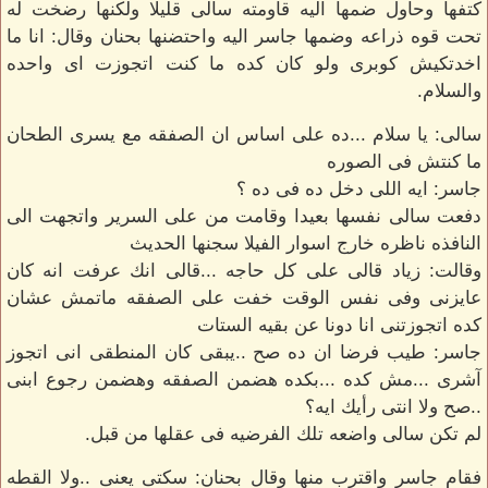
كتفها وحاول ضمها اليه قاومته سالى قليلا ولكنها رضخت له
تحت قوه ذراعه وضمها جاسر اليه واحتضنها بحنان وقال: انا ما
اخدتكيش كوبرى ولو كان كده ما كنت اتجوزت اى واحده
والسلام.
سالى: يا سلام ...ده على اساس ان الصفقه مع يسرى الطحان
ما كنتش فى الصوره
جاسر: ايه اللى دخل ده فى ده ؟
دفعت سالى نفسها بعيدا وقامت من على السرير واتجهت الى
النافذه ناظره خارج اسوار الفيلا سجنها الحديث
وقالت: زياد قالى على كل حاجه ...قالى انك عرفت انه كان
عايزنى وفى نفس الوقت خفت على الصفقه ماتمش عشان
كده اتجوزتنى انا دونا عن بقيه الستات
جاسر: طيب فرضا ان ده صح ..يبقى كان المنطقى انى اتجوز
آشرى ...مش كده ...بكده هضمن الصفقه وهضمن رجوع ابنى
..صح ولا انتى رأيك ايه؟
لم تكن سالى واضعه تلك الفرضيه فى عقلها من قبل.
فقام جاسر واقترب منها وقال بحنان: سكتى يعنى ..ولا القطه