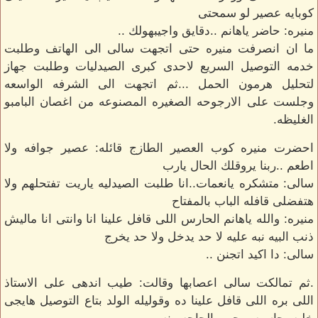
كوبايه عصير لو سمحتى
منيره: حاضر ياهانم ..دقايق واجيبهولك ..
ما ان انصرفت منيره حتى اتجهت سالى الى الهاتف وطلبت
خدمه التوصيل السريع لاحدى كبرى الصيدليات وطلبت جهاز
لتحليل هرمون الحمل ...ثم اتجهت الى الشرفه الواسعه
وجلست على الارجوحه الصغيره المصنوعه من اغصان البامبو
الغليظه.
احضرت منيره كوب العصير الطازج قائله: عصير جوافه ولا
اطعم ..ربنا يروقلك الحال يارب
سالى: متشكره يانعمات..انا طلبت الصيدليه ياريت تفتحلهم ولا
هتفضلى قافله الباب بالمفتاح
منيره: والله ياهانم الحارس اللى قافل علينا انا وانتى انا ماليش
ذنب البيه نبه عليه لا حد يدخل ولا حد يخرج
سالى: دا اكيد اتجنن ..
.ثم تمالكت سالى اعصابها وقالت: طيب اندهى على الاستاذ
اللى بره اللى قافل علينا ده وقوليله الولد بتاع التوصيل هايجى