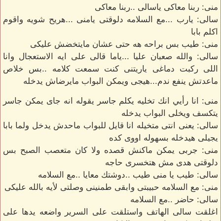
منى: ربنا معاكى ياسالى ..ربنا معاكى
سالى: يارب ...مع السلامه دلوقتى يامنى ...هريح شويه واقوم
اكلم بابا
منى: طيب بس براحه هه حتى عشان مايتخضش عليكى
سالى: والله صعبان عليا ...ياما قالى على ايه الاستعجال وانا
اللى ركبت دماغى ياريتنى كنت سمعت كلامه ..بس خلاص
ماعدتش ينفع ندم...هيجى ويمكن البواب مايرضاش يدخله
منى: انا رأيي انك تخليه يكلم جاسر يقوله انه جاى يمكن جاسر
يتكسف ويخلى البواب يدخله
سالى: يعنى انتى متخيله انا قايل للبواب ماحدش يدخل ولما بابا
يجيلى هيدخله بسهوله اووى كده
منى: جربى يمكن ماكنش قصده ولا كان متعصب الصبح بس
دلوقتى هدى مش هتخسرى حاجه
سالى: طيب يا منى طيب ..دوشتك معايا ..مع السلامه
منى: مع السلامه حبيبتى وابقى طمنينى وصلتى لأيه بالله عليكى
سالى: حاضر ..مع السلامه
اغلقت سالى الهاتف واستلقت على السرير واضعه يدها على