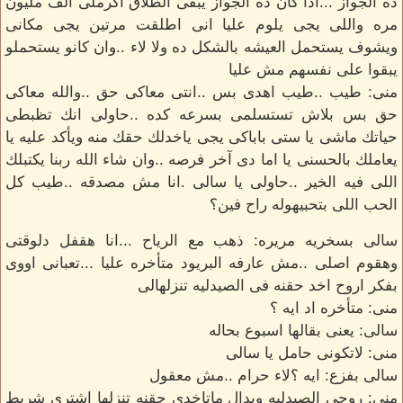
ده الجواز ...اذا كان ده الجواز يبقى الطلاق اكرملى الف مليون
مره واللى يجى يلوم عليا انى اطلقت مرتين يجى مكانى
ويشوف يستحمل العيشه بالشكل ده ولا لاء ..وان كانو يستحملو
يبقوا على نفسهم مش عليا
منى: طيب ..طيب اهدى بس ..انتى معاكى حق ..والله معاكى
حق بس بلاش تستسلمى بسرعه كده ..حاولى انك تظبطى
حياتك ماشى يا ستى باباكى يجى ياخدلك حقك منه ويأكد عليه يا
يعاملك بالحسنى يا اما دى آخر فرصه ..وان شاء الله ربنا يكتبلك
اللى فيه الخير ..حاولى يا سالى .انا مش مصدقه ..طيب كل
الحب اللى بتحبيهوله راح فين؟
سالى بسخريه مريره: ذهب مع الرياح ...انا هقفل دلوقتى
وهقوم اصلى ..مش عارفه البريود متأخره عليا ...تعبانى اووى
بفكر اروح اخد حقنه فى الصيدليه تنزلهالى
منى: متأخره اد ايه ؟
سالى: يعنى بقالها اسبوع بحاله
منى: لاتكونى حامل يا سالى
سالى بفزع: ايه ؟لاء حرام ..مش معقول
منى: روحى الصيدليه وبدال ماتاخدى حقنه تنزلها اشترى شريط