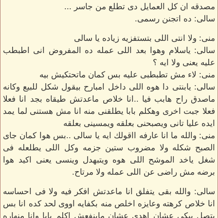
مصدقه ان كل العمايل دى تطلع من جاسر ...
سالى: ده اتجنن رسمى.
منى: ولا انتى اللى بتستفزيه زياده يا سالى
سالى: ياسلام وهوا بعد اللى عمله ده المفروض انى اطبطب
عليه يعنى ولا ايه ؟
منى: لاء مش تطبطبى عليه بس كمان ماتحتكيش بيه
سالى: يابنتى دا هوه اللى داخل امبارح بيقول شكل للبيع وكانه
ماصدق راح هابب فيا ..انا خلاص ماعدتش طيقاه بجد انا فعلا
فعلا جبت اخرى وهكلم بابا يطلقنى منه انا مش هستنى لما يمد
ايده عليا تانى ويصبحنى بعلقه ويمسينى بعلقه
منى: والله ما انا عارفه ااقولك ايه يا سالى ..بس هوا كمان جاى
الصبح شكله ولا مضروب ستين جزمه وكل اللى يطلعله فى
شغل ياخد الموشح اللى هوه ويتبهدل وينسى يعنى اكيد هوا
برضه مش راضى عن اللى عمله ولا مرتاح.
سالى: والله بقى يتفلق انا ماعدتش افكر فيه ولا فى احساسه
انا خلاص كرهته وعايزه اخلص منه بكفايه اووى لحد كده انا بس
بتصل بيكى عشان اهدى عشان ماينفعش اكلم بابا وانا منهاره