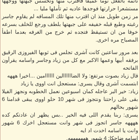
نائمه بالفعل نوما عميقا فاقترب منها وتحسس جبهتها ووجهها
مستشعرا حرارتها فوجدها عاديه ثم تأملها مليا ...
مر زمن طويل منذ ان اقترب منها تلك المسافه لم يقاوم جاسر
رغبته وطبع قبله خفيفه على جبهتها بلطف ورجع للخلف بسرعه
خوفا من ان تستيقظ فتجده ثم خرج من الغرفه بعدما اطفأ
المصباح مره اخرى.
بعد مرور ساعتين كانت آشرى تجلس فى ثوبها الفيروزى الرقيق
برفقه أبيها وعمها الاكبر مع كل من زياد وجاسر واسامه يقرأون
الفاتحه
قال زياد بصوت مرتفع: ولا الضاااااالين اااااامين ...اخيرا هههه
ابتسمت آشرى وقال يسرى: مستعجل انت اووى يا زياد
زياد: خير البر عاجله كمان اسبوعين نعمل الخطوبه ونجهز الفيلا
بقى على راحتنا ونتجوز فى شهر 10 حلو اووى يبقى قدامنا 6
شهور بحالهم
يسرى: ربنا يقدم اللى فيه الخير ..بس يظهر ان عادتكم كده
ههههه جاسر اتجوز فى شهر وانت مستعجل اخرك 6 شهور
وانت يا اسامه اخدت اد ايه
اسامه ضاحكا: 4 شهور هههههههه.