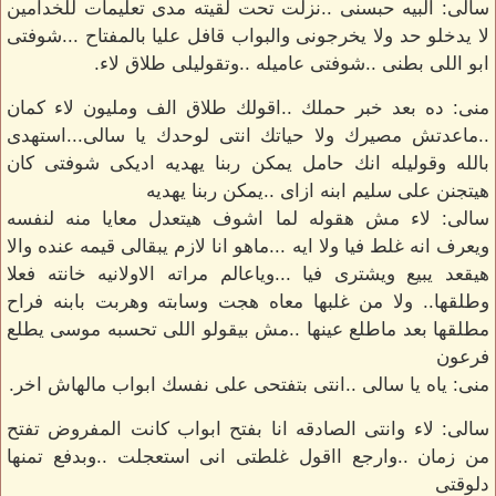
سالى: البيه حبسنى ..نزلت تحت لقيته مدى تعليمات للخدامين
لا يدخلو حد ولا يخرجونى والبواب قافل عليا بالمفتاح ...شوفتى
ابو اللى بطنى ..شوفتى عاميله ..وتقوليلى طلاق لاء.
منى: ده بعد خبر حملك ..اقولك طلاق الف ومليون لاء كمان
..ماعدتش مصيرك ولا حياتك انتى لوحدك يا سالى...استهدى
بالله وقوليله انك حامل يمكن ربنا يهديه اديكى شوفتى كان
هيتجنن على سليم ابنه ازاى ..يمكن ربنا يهديه
سالى: لاء مش هقوله لما اشوف هيتعدل معايا منه لنفسه
ويعرف انه غلط فيا ولا ايه ...ماهو انا لازم يبقالى قيمه عنده والا
هيقعد يبيع ويشترى فيا ...وياعالم مراته الاولانيه خانته فعلا
وطلقها.. ولا من غلبها معاه هجت وسابته وهربت بابنه فراح
مطلقها بعد ماطلع عينها ..مش بيقولو اللى تحسبه موسى يطلع
فرعون
منى: ياه يا سالى ..انتى بتفتحى على نفسك ابواب مالهاش اخر.
سالى: لاء وانتى الصادقه انا بفتح ابواب كانت المفروض تفتح
من زمان ..وارجع ااقول غلطتى انى استعجلت ..وبدفع تمنها
دلوقتى