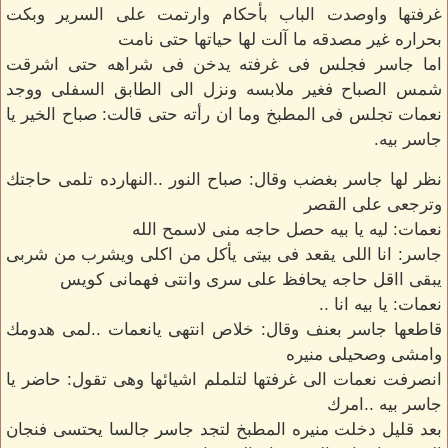
غرفتها واوصدت الباب بأحكام وارتمت على السرير وبكت
بحراره غير مصدقه ما آلت لها حياتها حتى نامت
اما جاسر فجلس فى غرفته يدخن فى شراهه حتى اشرقت
شمس الصباح فغير ملابسه ونزل الى الطابق السفلى ووجد
نعمات تجلس فى المطبخ وما ان رأته حتى قالت: صباح الخير يا
جاسر بيه.
نظر لها جاسر بغضب وقال: صباح النور ..النهارده تلمى حاجتك
وترجعى على القصر
نعمات: ليه يا بيه حصل حاجه منى لاسمح الله
جاسر: انا اللى يقعد فى بيتى يأكل من اكلى ويشرب من شربى
يبقى ااقل حاجه يحافظ على سرى وانتى فهمانى كويس
نعمات: يا بيه انا ..
قاطعها جاسر بعنف وقال: خلاص انتهى يانعمات ..لمى هدومك
وامشى وصحيلى منيره
انصرفت نعمات الى غرفتها لتلملم اشيائها وهى تقول: حاضر يا
جاسر بيه ..امرك
بعد قليل دخلت منيره المطبخ لتجد جاسر جالسا يحتسى فنجان