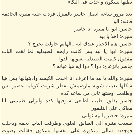
بطنها بسكون واخذت فى البكاء
بعد مرور ساعه اتصل جاسر بالمنزل فردت عليه منيره الخادمه
قائله: الو
جاسر: ايوا يا منيره انا جاسر
منيره: اهلا يا بيه
جاسر: هاه الاخبار عندك ايه ..الهانم حاولت تخرج ؟
منيره: ايوا يا بيه بس كانت رايحه الصيدليه لما لقت الباب
مقفول كلمت الصيدليه بعتولها الدوا
جاسر بانزعاج: دوا ؟ دوا ايه هيا عيانه ؟
منيره: والله يا بيه ما اعرف انا اخدت الكيسه واديتهالها بس هيا
شكلها تعبانه شويه مارضيتش تفطر شربت كوبايه عصير بس
وطلعت اوضتها تانى من ساعه كده
جاسر بقلق: طيب اطلعى شوفيها كده وانزلى طمنينى انا
معاكى على التليفون
منيره: حاضر يا بيه ثوانى
صعدت منيره الى الطابق العلوى وطرقت الباب بخفه ودخلت
فوجدت سالى متكوره على نفسها بسكون فقالت بصوت