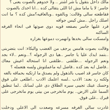
مالك داخل بتقول يا شر اشتر .. ولا خدوهم بالصوت يعنى ؟
جاسر: لا يا ماما مش انا اللى يتقالى كده ...انا اخدك بالصوت
فقاطعته سالى وقالت: وبالقوه ..وبالعافيه؟مش كده ؟ ما انت
اصلك راجل ..مش كيس جوافه
فرد عليها جاسر بصفعه قويه دوى صوتها فى انحاء الغرفه
الساكنه
وامسكت سالى بخدها وانهمرت دموعها بغزاره
وقالت بصوت هامس يرجف من الغضب والبكاء: انت بتضربنى
..بتمد ايدك عليا يا جاسر ..هيا دى الرجوله ؟...ونعم ..لاء بجد
ونعم الرجوله ...طلقنى ..طلقنى انا استحاله اعيش معاك
..فاضل ايه بعد كده ..فاضل ايه ماعملتوش ولسه هتعمله ؟
كان جاسر قد اصيب بالذهول ولم يصدق ما ارتكبه بحماقه بالغه
ولكنه رد بعند: الادب ..لسه اعلمك الادب ..اطلعى على فوق
وحسك عينك تجيبى سيره الطلاق دى على لسانك ..لما تنطبق
السما على الارض.. يوم ماتخرجى من بيتى يوم ماتخرجى على
قبرك ..على فوق.
غادرت سالى الغرفه مسرعه وصعدت الى الاعلى ودخلت