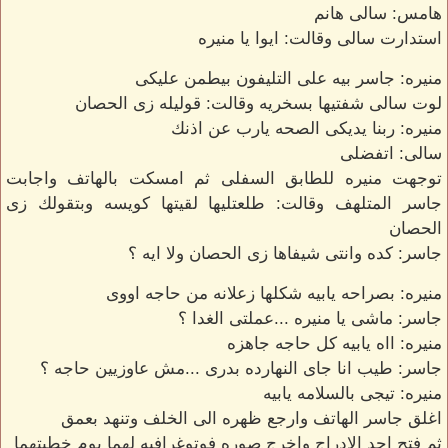
هامس: سالى هانم
استدارت سالى وقالت: ايوا يا منيره
منيره: جاسر بيه على التليفون بيطمن عليكى
لوت سالى شفتيها بسخريه وقالت: قوليله زى الحصان
منيره: ربنا يديكى الصحه يارب عن اذنك
سالى: اتفضلى
توجهت منيره للطابق السفلى ثم امسكت بالهاتف واجابت
جاسر المتلهف وقالت: طلعتليها لقيتها كويسه وبتقولك زى
الحصان
جاسر: كده وانتى شيفاها زى الحصان ولا ايه ؟
منيره: بصراحه يابيه شكلها زعلانه من حاجه اووى
جاسر: ماشى يا منيره ...عملتى الغدا ؟
منيره: ااه يابيه كل حاجه جاهزه
جاسر: طيب انا جاى النهارده بدرى ...مش عاوزيين حاجه ؟
منيره: تيجى بالسلامه يابيه
اغلق جاسر الهاتف وارجع ظهره الى الخلف وتنهد بعمق
ثم فتح احد الادراج واخرج صوره فوتوغرافيه لهما يوم خطبتهما