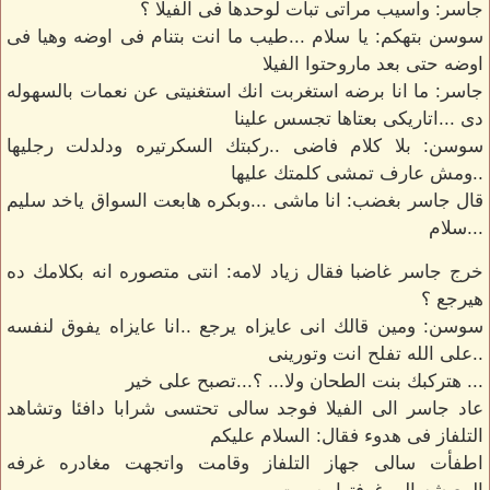
جاسر: واسيب مراتى تبات لوحدها فى الفيلا ؟
سوسن بتهكم: يا سلام ...طيب ما انت بتنام فى اوضه وهيا فى
اوضه حتى بعد ماروحتوا الفيلا
جاسر: ما انا برضه استغربت انك استغنيتى عن نعمات بالسهوله
دى ...اتاريكى بعتاها تجسس علينا
سوسن: بلا كلام فاضى ..ركبتك السكرتيره ودلدلت رجليها
..ومش عارف تمشى كلمتك عليها
قال جاسر بغضب: انا ماشى ...وبكره هابعت السواق ياخد سليم
...سلام
خرج جاسر غاضبا فقال زياد لامه: انتى متصوره انه بكلامك ده
هيرجع ؟
سوسن: ومين قالك انى عايزاه يرجع ..انا عايزاه يفوق لنفسه
..على الله تفلح انت وتورينى
... هتركبك بنت الطحان ولا... ؟...تصبح على خير
عاد جاسر الى الفيلا فوجد سالى تحتسى شرابا دافئا وتشاهد
التلفاز فى هدوء فقال: السلام عليكم
اطفأت سالى جهاز التلفاز وقامت واتجهت مغادره غرفه