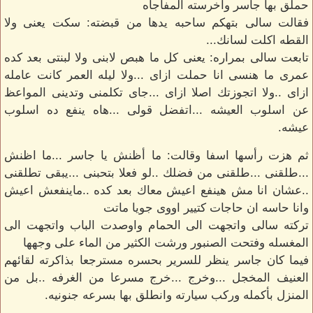
حملق بها جاسر واخرسته المفاجأه
فقالت سالى بتهكم ساحبه يدها من قبضته: سكت يعنى ولا
القطه اكلت لسانك...
تابعت سالى بمراره: يعنى كل ما هبص لابنى ولا لبنتى بعد كده
عمرى ما هنسى انا حملت ازاى ...ولا ليله العمر كانت عامله
ازاى ..ولا اتجوزتك اصلا ازاى ...جاى تكلمنى وتدينى المواعظ
عن اسلوب العيشه ...اتفضل قولى ...هاه ينفع ده اسلوب
عيشه.
ثم هزت رأسها اسفا وقالت: ما أظنش يا جاسر ...ما اظنش
...طلقنى ...طلقنى من فضلك ..لو فعلا بتحبنى ...يبقى تطلقنى
..عشان انا مش هينفع اعيش معاك بعد كده ..ماينفعش اعيش
وانا حاسه ان حاجات كتيير اووى جويا ماتت
تركته سالى واتجهت الى الحمام واوصدت الباب واتجهت الى
المغسله وفتحت الصنبور ورشت الكثير من الماء على وجهها
فيما كان جاسر ينظر للسرير بحسره مسترجعا بذاكرته لقائهم
العنيف المخجل ...وخرج ...خرج مسرعا من الغرفه ..بل من
المنزل بأكمله وركب سيارته وانطلق بها بسرعه جنونيه.