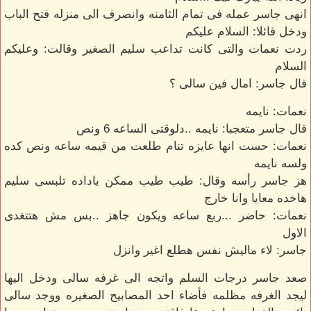
انهى جاسر عمله فى تمام الثامنه وانصرف الى منزله فتح الباب
ودخل قائلا: السلام عليكم
ردت نعمات والتى كانت تداعب سليم الصغير وقالت: وعليكم
السلام
قال جاسر: امال فين سالى ؟
نعمات: نايمه
قال جاسر متعجبا: نايمه ..دلوقتى الساعه 6 ونص
نعمات: حست انها عايزه تنام طلعت من قيمه ساعه ونص كده
ولسه نايمه
هز جاسر رأسه وقال: طيب طيب ممكن ياداده تلبسى سليم
هاخده معايا وانا خارج
نعمات: حاضر ...ربع ساعه ويكون جاهز ..بس مش هتتغدى
الاول
جاسر: لاء ماليش نفس هطلع اغير وانزل
صعد جاسر درجات السلم واتجه الى غرفه سالى ودخل اليها
ليجد الغرفه مظلمه فأضاء احد المصابيح الصغيره ووجد سالى