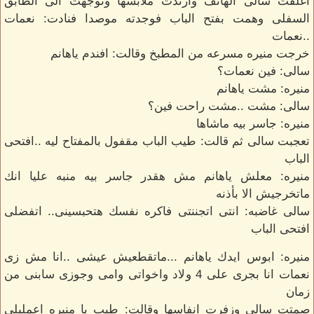
اغلقت سالى الهاتف وارتدت ملابسها وتوجهت الى الطابق
السفلى وهمت بفتح الباب فوجدته موصدا فنادت: نعمات
..نعمات
خرجت منيره مسرعه من المطبخ وقالت: افندم ياهانم
سالى: فين نعمات؟
منيره: مشت ياهانم
سالى: مشت ..مشت راحت فين؟
منيره: جاسر بيه ماشاها
تعجبت سالى ثم قالت: طيب الباب مقفول بالمفتاح ليه ..افتحى
الباب
منيره: معلش ياهانم مش هقدر جاسر بيه منبه عليا انك
ماتخرجيش الا بأذنه
سالى غاضبه: انتى اتجننتى فاكره نفسك هتحبسينى.. اتفضلى
افتحى الباب
منيره: ابوس ايدك ياهانم ...ماتقطعيش عيشى ..انا مش زى
نعمات انا بجرى على 4 ولاد واخواتى وامى وجوزى سابنى من
زمان
صمتت سالى وزفرت انفاسها وقالت: طيب يا منيره اعمليلى