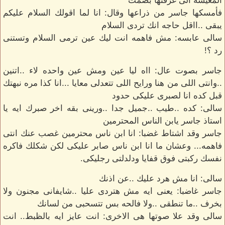
المعيشه الى غرفتها بصمت
فأمسكها جاسر من ذراعها وقال: انا لما اقولك السلام عليكم
يبقى ..ااقل حاجه انك تردى السلام
سالى عابسه: مش فاهمه انت ليك عين ترمى السلام وتستنى
رد ؟!
جاسر بصوت عال: ااه ليا عين ومش عين واحده لاء ..اتنين
..وانتى اللى من هنا ورايح اللى تتعدلى معايا ...انا كذا مره نبهتك
قبل كده انا لصبرى عليكى حدود
سالى: كده ..طيب ..جميل جدا ..ورينى بقه اخر صبرك ايه يا
استاذ جاسر يابن الناس المحترمين
جاسر وقد اشتاط غضبا: انا ابن ناس محترمين غصب عنك انتى
فاهمه... وعشان ما انا ابن ناس صابر عليكى لكن شكلك فاكره
نفسك ركبتى فوق قفايا ودلدلتى رجليكى.
سالى: انا مش هرد عليك ..عن اذنك
جاسر غاضبا: يعنى ايه مش هتردى عليا ..شايفانى مجنون ولا
بخرف ..ما تنطقى ..ولا فالحه بس تتسحبى من لسانك
سالى وقد علا صوتها هى الاخرى: انت عايز ايه بالظبط.. انت