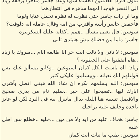
تناول افراد العائلتين العشاء سويا وعاد جاسر متأخرا برفقه زياد
الى القصر فوجدا امهما ساهره فى انتظارهما
وما ان رات جاسر حتى نظرت له نظره تحمل عتابا ولوما
فأخفض جاسر رأسه واقترب من امه وقال: عامله ايه دلوقت؟
سوسن: قال يعنى بتسأل ..همم ..كفايه عليك السكرتيره
جاسر: ماما من فضلك مش هنبتدى تانى
سوسن: لا تانى ولا تالت انت حر انا طالعه انام ...مبروك يا زياد
..هاه اتفقتوا على الخطوبه ؟
زياد: ااه ياست الكل كمان اسبوعين ..وكانو بيسألو عنك بس
قولتلهم انك تعبانه ..وبيسلموا عليكى كتير
سوسن: الله يسلمهم بكره ان شاء الله هبقى اتصل بآشرى
ابارك ليها ..تصبحوا على خير ..سليم نام من بدرى صحيح
والافضل تسيبه هنا الليله بدال ماتنزل بيه فى البرد لكن لو عايز
تاخده وخايف عليه براحتك.
جاسر: هخاف عليه من ايه ولا من مين ...خليه ..هطلع بس اطل
عليه
سوسن: طيب ما تبات انت كمان