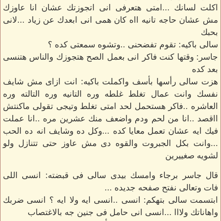
اكلت لسانك ...امتى هتعرفى انى اتجوزتك عشان انا عاوزك
مش عشان حاجه تانيه ااه كان همى انى ابعدك عن زياد ...لانى
بحبك
سالى باكيه: تقوم تفضحنى ..وتشوه سمعتى كده ؟
جاسر: وقتها كنت فاكر انى بعمل الصح هتجوزك والناس هتنسى
بعد كده
هزت سالى رأسها بأسف واكملت باكيه: انت ازاى مش شايف
نفسك وانت عمال تغلط غلطه وره التانيه وره التالته وره
العاشره ..فاكر هستحمل لحد امتى تغلط وتيجى تقولى ماكنتش
ااقصد ..انا من لحم ودم واضعف منك عشرين مره ..انا عملت
فيك ايه عشان تعمل معايا كده ...وكل ده وشايف انه ده الحب
...وانت بكل الجبروت والقوه دى مش عاوز حتى تتنازل ولو
لشويه صغييرين
قال جاسر برجاء وامسك بيدى سالى فى قبضته: انسى اللى
فات وتعالى نفتح صفحه جديده ...
ابتسمت سالى بتهكم: انسى ..انسى ايه ولا ايه ؟ انسى ضربك
واهاناتك ولااا ...انسى انى حامل فى جنين جه بالاغتصاب