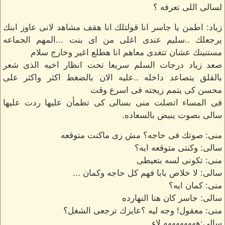
لسالى اللى تعرفه ؟
زياد: اطمن يا جاسر انا قولتلك انا هقف مشاهد لانى عاوز ابنك
يرجعلك ..سليم عندى اغلى من اى بنت ...المهم الجماعه
مستنينك عشان تتغدى معاهم انا هطلع اغير وخارج سلام
صعد زياد درجات السلم سريعا تحت انظار اخيه الذى شعر
بالقلق يتصاعد داخله ..عليه الان بالضغط اكثر واكثر على
محسن كى يتمم زيجته فى اسرع وقت
فى المساء اتصلت منى بسالى كى تطمأن عليها ردت عليها
سالى بصوت ينبض بالسعاده.
منى: صوتك فى حاجه؟ مش زى ماكنت متوقعه
سالى: وكنتى متوقعه ايه؟
منى: تكونى لسه بتعيطى
سالى: لا خلاص بابا فهم كل حاجه وكمان ...
منى: كمان ايه؟
سالى: جاسر كان هنا النهارده
منى: معقول! وجه ليه ؟عايزك ترجعى الشغل؟
سالى:ههههههههه لاء