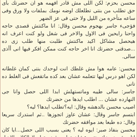
محسن بحزم: لكن اللى مش قادر افهمه هو ان حضرتك بأى
حق تطلب من بنتى تطلعلك اوضه نومك بملفات ولا ورق وفى
ساعه متأخره من الليل ولا حتى فى عز الضهر
فؤجىء جاسر بهجوم محسن وقال: انا ماكنتش قصدى حاجه
واحنا رايحين فى الاول والاخر فى شغل ولو كنت اعرف انه
هيحصل مشاكل اكيد ماكنتش طلبت منها طلب زى ده
...صدقنى حضرتك انا اخر حاجه كنت ممكن افكر فيها انى أأذى
سالى.
محسن: عامه هوا مش غلطك انت لوحدك بنتى كمان غلطانه
لكن اهو درس ليها تتعلمه عشان بعد كده ماتقعش فى الغلط ده
تانى
جاسر: سالى طيبه وماتستهلش ابدا اللى حصل وانا جى
النهارده عشان ... اطلب ايدها من حضرتك
اصيب محسن بالدهشه وقال: ايه؟تطلب ايدها؟ ليه؟
ابتسم جاسر وقال: عشان عاوز اتجوزها ..ثم استدرك سريعا
وقال: ده طبعا بعد موافقه حضرتك
محسن بنفاذ صبر: ايوه ليه ؟ يعنى بسبب اللى حصل...ايا كان