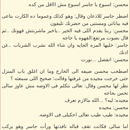
محسن: اسبوع يا جاسر اسبوع مش اااقل من كده
اضطر جاسر للاذعان وقال: وهو كذلك وعموما ده الكارت بتاعى
فيه بياناتى ومستنى من حضرتك تليفون
محسن: ربنا يقدم اللى فيه الخير ..ياخبر ماشربتش قهوتك ..ثم
قال بصوت مرتفع:القهوه يا حاجه
جاسر: خليها المره الجايه وان شاء الله نشرب الشربات ..عن
اذنك
محسن: اتفضل ...نورت
اصطحب محسن ضيفه الى الخارج وما ان اغلق باب المنزل
حتى خرجت مجيده من غرفتها وقالت: صحيح اللى سمعته ؟
نظر لها محسن وقال: تعالى نتكلم فى الاوضه مش عاوز سالى
تحس بحاجه
مجيده: ليه؟ ...الله مالازم تعرف
محسن: مجيده
مجيده: طيب طيب تعالى احكيلى فى الاوضه.
اما سالى فكانت تقف قباله نافذتها ورأت جاسر وهو يركب