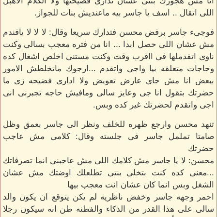
انا مش هجوزك بنتى عشان تدارى فضيحتها ولا الكلام الاهبل
اللى اتقال .. اسف يا جاسر بيه ماعنديش بنات للجواز.
فوجىء جاسر برفض محسن فتدارك سريعا وقال: لا لا لا يافندم
مش عشان اللى حصل ابدا ... انا من فتره معجب بسالى وكنت
ناوى اتقدملها فى ااقرب وقت وكنت مستنى اخلص اشغال كده
وحاجات متعلقه بيا واجى واتقدم ...ارجوك ماتخلطش الامور
ببعض انا مش جاى عارض تعويض ولا ادارى فضيحه زى ما
حضرتك بتقول انا جى وعايز سالى ومافيش حاجه تجبرنى انى
اجى واتقدم لحضرتك غير كده وبس.
تنهد محسن وارجع ظهره للخلف ونظر الى جاسر بعمق وظل
صامتا تململ جاسر فى جلسته وقال: كلامى مش عاجب
حضرتك
محسن: لا يا جاسر مش كلامك اللى مش عاجبنى انما تصرفاتك
...معنى كده كنت بتخلى بنتى تطلعلك اوضتك مش عشان
الشغل وبس انما كان عشان انت معجب بيها
احمر وجهه جاسر وخفض ناظريه لم يكن يتوقع ان يكون والد
سالى على هذا القدر من الذكاء والفطنه ظن انه سيكون رجلا