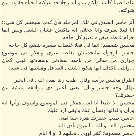
عاديا طيبا كأبنته ولكن يبدو انه رجلا قد عركته الحياه فقوت من
شوكته.
آثر جاسر الصدق فى تلك المرحله فأن كذب سيخسر كل شىء:
انا فعلا بعترف وانا خجلان انه ماكنش عشان الشغل وبس انما
حرام غلطه صغيره تضيع كل حاجه
محسن بتصميم: انما فى فعلا غلطات صغيره بتضيع كل حاجه
جاسر: ارجوك ماتخدنيش بغلطه غيرى وتفكر فى موضوع
جوازى من سالى من ناحيه سعادتى وسعادتها قبلى كمان
...واللى بأكدلك انها هتكون شغلى الشاغل وهشيلها فى عينيا.
اطرق محسن برأسه وقال: طيب ربنا يقدم اللى فى الخير
تهلل وجه جاسر وقال: يعنى اعتبر دى موافقه مبدئيه من
حضرتك؟
محسن: لا طبعا انا لسه هفكر فى الموضوع واشوف رأيها ايه
ورأى والداتها ونسأل عنك وابقى ارد عليك
جاسر: طيب حضرتك هترد عليا امتى
محسن: ااه ..والله ...اسبوع بأذن الله
جاسر مصدوما: كتير اووى ..نخليهم 3 او 4 ايام