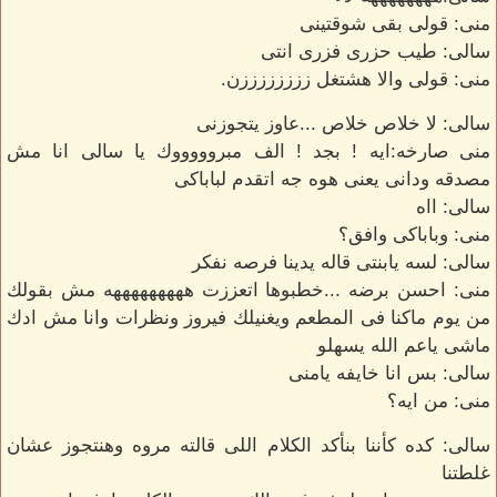
منى: قولى بقى شوقتينى
سالى: طيب حزرى فزرى انتى
منى: قولى والا هشتغل ززززززززن.
سالى: لا خلاص خلاص ...عاوز يتجوزنى
منى صارخه:ايه ! بجد ! الف مبروووووك يا سالى انا مش
مصدقه ودانى يعنى هوه جه اتقدم لباباكى
سالى: ااه
منى: وباباكى وافق؟
سالى: لسه يابنتى قاله يدينا فرصه نفكر
منى: احسن برضه ...خطبوها اتعززت هههههههههه مش بقولك
من يوم ماكنا فى المطعم ويغنيلك فيروز ونظرات وانا مش ادك
ماشى ياعم الله يسهلو
سالى: بس انا خايفه يامنى
منى: من ايه؟
سالى: كده كأننا بنأكد الكلام اللى قالته مروه وهنتجوز عشان
غلطتنا