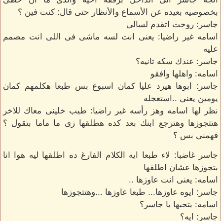
بخصوصيه بعيده عن الأسماع والأنظار حتى قال: كنت فين ؟
جاسر: روحت اتقدم لسالى
اسامه غير راضيا: يعنى انت لسه ماشى فى اللى انت مصمم
عليه
جاسر: عندك سكه تانيه؟
اسامه: واهلها وافقو
جاسر: ابوها هيرد عليا كمان اسبوع بس طبعا هكلمهم كمان
يومين يعنى ..استعجله
نظر لها اسامه وهز رأسه غير راضيا: طيب خلينى معاك للاخر
هتتجوزها وهترجع ابنك بعد كده هطلقها زى ما ماما بتقول ؟
فهمنى بس ؟
جاسر غاضبا: لاء طبعا ايه الكلام الفارغ ده اطلقها ليه هوا انا
بتجوزها عشان اطلقها
اسامه: يعنى انت عاوزها ..
جاسر: ايوه عاوزها... طبعا عاوزها ...وهتتجوزها
اسامه: بتحبها يا جاسر؟
جاسر: ايه؟