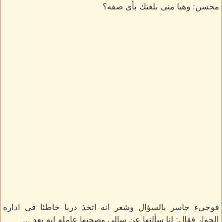
محسن: وهيا منى بلغتك بأى صفه؟
فوجىء جاسر بالسؤال وشعر انه اتخذ دربا خاطئا فى اداره
الحوار فقال: انا سألتها عن سالى وصحتها عامله ايه بعد ...