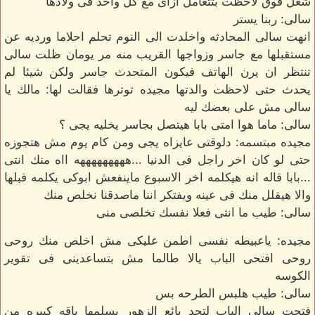
شغل فوق لاحظت بتتعامل ازاى مع كل واحد فى ولادها
سالى: ربنا يستر
انهت سالى المحادثه واخلدت الى النوم تحلم احلاما ورديه عن
مستقبلها مع جاسر وزواجها القريب منه مر يومان ظلت سالى
تنتظر ان يرن الهاتف فيكون المتحدث جاسر ولكن شيئا لم
يحدث حتى لاحظت والدتها مجيده توترها فقالت لها: مالك يا
سالى مش على بعضك ليه
سالى: ماما هوا امتى بابا هيتصل بجاسر يخليه يجى ؟
مجيده مبتسمه: دلوقتى عايزاه يجى ومن كام يوم مش هتجوزه
حتى لو كان اخر راجل فى الدنيا ...هههههههههه ااه منك انتى
...بابا قاله انه هيكلمه اخر الاسبوع ماينفعش ابوكى يكلمه قبلها
والا هيقلل منك فى عينه ويفتكر اننا ماصدقنا نخلص منك
سالى: طيب ما انتى فعلا نفسك تخلصى منى
مجيده: ياعبيطه نفسى اطمن عليكى مش اخلص منك روحى
روحى افتحى الباب يالا طالما مش بتساعدينى فى تقوير
الكوسه
سالى: طيب هلبس الطرحه بس
فتحت سالى الباب لتجد بائع الزهور يسلمها باقه كبيره من