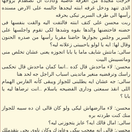
خرجت مجيده من الغرفه غاضبه وكادت ان تصطدم بزوجها
الذى تنهد ودخل غرفه ابنته ليجدها جالسه على الارض مسنده
رأسها الى طرف السرير تبكى بحرقه
ربت محسن على كتف ابنته فالتفت اليه والقت بنفسها فى
حضنه فاحتضنها والدها بقوه وشدها لكى تقوم واجلسها على
السرير وجلس بجوارها حاضنا مقربا رأسها من صدره الحنون
وقال لها: ايه يا لولو ياحبيبتى زعلانه ليه؟
سالى: مانتش شايف ماما يا بابا اتجوزه يعنى عشان تخلص منى
وماتسيبش البيت
محسن: لاء ماحدش قال كده ..انما كمان ماحدش قال تحكمى
راسك وترفضيه منغير ماتدينى اسباب الراجل جه لحد هنا
سالى: جه عشان ايه يطلبنى للجواز ويبقى كأنه الفارس الهمام
اللى انقذ سمعتى ودارى الفضيحه ياسلام ..انت ترضاها ليه يا
بابا ؟
محسن: لاء ماارضهاش ليكى ولو كان قالى ان ده سببه للجواز
منك كنت طردته بره
سالى: امال قالك ايه؟ عايز يتجوزنى ليه؟
محسن: قالى انه معجب بيكى وعاوزك وكان ناوى يجى يتقدملك