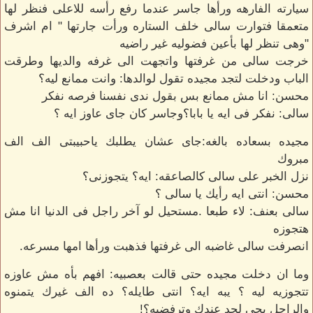
سيارته الفارهه ورأها جاسر عندما رفع رأسه للاعلى فنظر لها
متعمقا فتوارت سالى خلف الستاره ورأت جارتها " ام اشرف
"وهى تنظر لها بأعين فضوليه غير راضيه
خرجت سالى من غرفتها واتجهت الى غرفه والديها وطرقت
الباب ودخلت لتجد مجيده تقول لوالدها: وانت ممانع ليه؟
محسن: انا مش ممانع بس بقول ندى نفسنا فرصه نفكر
سالى: نفكر فى ايه يا بابا؟وجاسر كان جاى عاوز ايه ؟
مجيده بسعاده بالغه:جاى عشان يطلبك ياحبيبتى الف الف
مبروك
نزل الخبر على سالى كالصاعقه: ايه؟ يتجوزنى؟
محسن: انتى ايه رأيك يا سالى ؟
سالى بعنف: لاء طبعا .مستحيل لو آخر راجل فى الدنيا انا مش
هتجوزه
انصرفت سالى غاضبه الى غرفتها فذهبت ورأها امها مسرعه.
وما ان دخلت مجيده حتى قالت بعصبيه: افهم بأه مش عاوزه
تتجوزيه ليه ؟ يبه ايه؟ انتى طايله؟ ده الف غيرك يتمنوه
والراجل يجى لحد عندك وترفضيه؟!