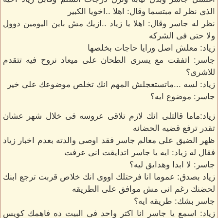
الذى نظر له مبتسما وقال: اهلا ..اخويا الكبير
نظر له جاسر وقال: اهلا يا زياد ..ازيك مش باين اليومين دوول
ولا حتى فى الشركه
زياد: معلش اصل ورايا حاجات بخلصها
جاسر: اتفقت مع يسرى الطحان على ميعاد نروح فيه تتقدم
للاشرى؟
زياد: لسه ...ماتستعجلش المهم انك تخلص موضوعك على خير
جاسر: موضوع ايه؟
زياد:ماما قالتلى انك لازم تلاقى عروسه فى خلال شهر عشان
تقدر ترفع قضيه الحضانه
ظهر الضيق على معالم جاسر فقد اوصى والدته بعدم اخبار زياد
فقال له زياد: ايه يا جاسر اتدايقت انى عرفت
جاسر: لا ابدا وهدايق ليه؟
زياد بصدق: عموما انا فرحتلك اووى انك خلاص قربت ترجع ابنك
لحضنك رغم انى مش موافق على الطريقه
جاسر بشك: طريقه ايه؟
زياد: اسمع يا جاسر انا اكتر واحد فى البيت ده فاهمك كويس