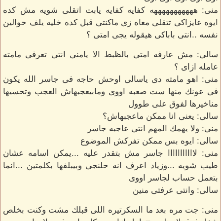
منى: هههههههههههه كفايه كفايه يابت اتقلى شويه مش كده
ايوه عايزاكى تتقلى معاه زى ماكنتى قبل كده خليه يلف حوالين
نفسه ..انتى باباكى هيقوله يجى امتى ؟
سالى: مش عارفه امتى بالظبط الا يامنى انتى تعرفى مامته
عامله ازاى ؟
منى: اهو مامته دى ياسالى اوحش حاجه فى جاسر الله يكون
فى عونك منها ست صعبه اووى ومابيعجبهاش العجب وتحسيها
مناخيرها لفوق على طوول
سالى: يعنى انا ممكن ماعجبهاش؟
منى: ولا يهمك المهم انتى عاجبه جاسر
سالى: ايوه بس ممكن تفركش الموضوع
منى: لااااااااااا جاسر مش بتقدر عليه ...يمكن اسامه عشان
طيب شويه ...وزياد اعرف انه حلنجى وبيبلفها بكلمتين ...انما
بتعمل حساب لجاسر اووى
سالى: وانتى عرفتى منين
منى: جت مره بعد ما السكرتيره اللى قبلك مشت وكنت بخلص