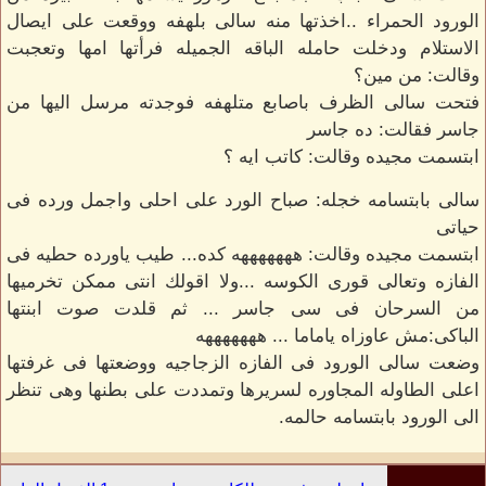
الورود الحمراء ..اخذتها منه سالى بلهفه ووقعت على ايصال
الاستلام ودخلت حامله الباقه الجميله فرأتها امها وتعجبت
وقالت: من مين؟
فتحت سالى الظرف باصابع متلهفه فوجدته مرسل اليها من
جاسر فقالت: ده جاسر
ابتسمت مجيده وقالت: كاتب ايه ؟
سالى بابتسامه خجله: صباح الورد على احلى واجمل ورده فى
حياتى
ابتسمت مجيده وقالت: هههههههه كده... طيب ياورده حطيه فى
الفازه وتعالى قورى الكوسه ...ولا اقولك انتى ممكن تخرميها
من السرحان فى سى جاسر ... ثم قلدت صوت ابنتها
الباكى:مش عاوزاه ياماما ... هههههههه
وضعت سالى الورود فى الفازه الزجاجيه ووضعتها فى غرفتها
اعلى الطاوله المجاوره لسريرها وتمددت على بطنها وهى تنظر
الى الورود بابتسامه حالمه.