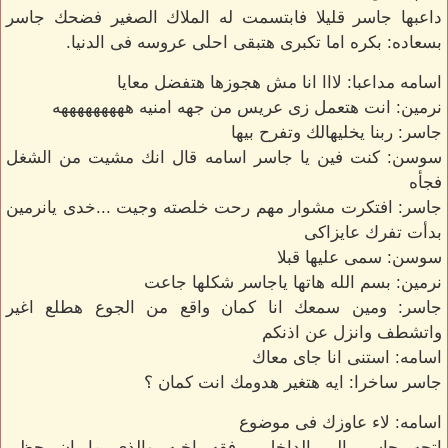
داعبها جاسر قليلا فابتسمت له الملاك الصغير فضحك جاسر
بسعاده: بكره اما تكبرى هتبقى احلى عروسه فى الدنيا.
اسامه مداعبا: لااا انا مش هجوزها هتفضل معايا
نرمين: انت هتعمل زى عريس من جهه امنيه هههههههههه
جاسر: ربنا يخليهالك وتفرح بيها
سوسن: كنت فين يا جاسر اسامه قال انك مشيت من الشغل
فجأه
جاسر: افتكرت مشوار مهم رحت خلصته وجيت ...خدى يانرمين
بدأت تفرك عايزاكى
سوسن: سمى عليها قبلا
نرمين: بسم الله هاتها ياجاسر شكلها جاعت
جاسر: ومين سمعك انا كمان واقع من الجوع هطلع اغير
واتشطف وانزل عن اذنكم
اسامه: استنى انا جاى معاك
جاسر ساخرا: ايه هتغير هدومك انت كمان ؟
اسامه: لاء عاوزك فى موضوع
اتجه جاسر الى الداخل برفقه اخيه والذى ما ان حظى