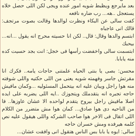
بعد مايرجع ويظبط شويه امور عنده ويجى لكن اللى حصل خلاه
يستعجل ..هه... رب ضاره نافعه
كفت سالى عن البكاء ونظرت لوالدها وقالت بصوت مرتجف:
قالك انى عاجباه
ابتسم والدها وقال: قال.. لكن انا حسيته محرج انه يقول ...انه...
بيحبك
ابتسمت سالى واخفضت رأسها فى خجل: انت بجد حسيت كده
منه يابابا.
محسن: بصى يا بنتى الحياه علمتنى حاجات يامه.. فكرك انا
مقرتش جاسر وفهمته شويه يعنى من اللى حكتيه واللى شوفته
منه هوا راجل ويبان عليه انه بيتحمل المسئوليه ...وكمان مافيش
حاجه تجبره انه يتقدملك ويتجوزك ..ايه اللى يضربه على ايده
اصلا مافيش راجل بيروح يتقدم لواحده الا عشان عاوزها.. فا
من الناحيه دى هوا صادق... كمان هوا مش متضرر من الكلام
اللى اتقال فى الاخر هوا صاحب الشركه واللى هيقول عليه نص
كلمه هيرفده ومش خسران حاجه
سالى: ايوه يا بابا بس الناس هتقول انى وافقت عشان...