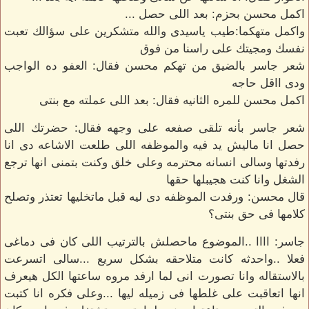
اكمل محسن بحزم: بعد اللى حصل ...
واكمل متهكما:طيب ياسيدى والله متشكرين على سؤالك تعبت
نفسك ومجيتك على راسنا من فوق
شعر جاسر بالضيق من تهكم محسن فقال: العفو ده الواجب
ودى ااقل حاجه
اكمل محسن للمره الثانيه فقال: بعد اللى عملته مع بنتى
شعر جاسر بأنه تلقى صفعه على وجهه فقال: حضرتك اللى
حصل انا ماليش يد فيه والموظفه اللى طلعت الاشاعه دى انا
رفدتها وسالى انسانه محترمه وعلى خلق وكنت بتمنى انها ترجع
الشغل وانا كنت هجيبلها حقها
قال محسن: ورفدت الموظفه دى ليه قبل ماتخليها تعتذر وتصلح
كلامها فى حق بنتى؟
جاسر: اااا ..الموضوع ماحصلش بالترتيب اللى كان فى دماغى
فعلا ..واحدثه كانت متلاحقه بشكل سريع ...سالى اتسرعت
بالاستقاله وانا تصورت انى لما ارفد مروه ساعتها الكل هيعرف
انها اتعاقبت على غلطها فى زميله ليها ...وعلى فكره انا كتبت