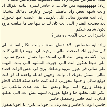
زياد: هههههههههه مين قالى... يا جاسر للمره التانيه بقولك انا
وانت شبهه بعض وانا فاهمك كويس وعارف دماغك بتشتغل
ازاى انت هتتجوز سالى اللى دلوقتى بقى غصب عنها تتجوزك
بعد فضيحه الفندق اللى انت كان لك يد فيها بعد ما طلعت مروه
تكون شاهد عليكم
جاسر: انت جبت الكلام ده منين؟
زياد: ايه محصلش ..لاء حصل سمعتك وانت بتكلم اسامه اللى
كان مدايق انك فضحت سالى ...وحيث ان مروه هيا اللى كانت
وره الاشاعه يبقى انت اللى استخدمتها عشان تفضح سالى...
اللى طبعا هتكون انت اللى جهزت المشهد اللى يثبت التهمه
على سالى فى عيون مروه ويطلعك برئ فى نفس الوقت قصاد
سالى ...مش بقولك انا وانت وجهين لعمله واحده انا لو كنت
هوقع سالى واخليها تتجوزنى فاكيد كنت هاخد سكه الكلام الحلو
والهدايا واروح اكلم ابوها ونتفق انما انت عندك مايكفى من
الكبر اللى تخليها هيا واهلها يعوزوك لبنتهم مش انت اللى تطلبها
كمان ...انت جاسر وهتفضل جاسر
جاسر: ايوه انا جاسر وانت زياد... اخويا ... ياترى يا اخويا هتقول