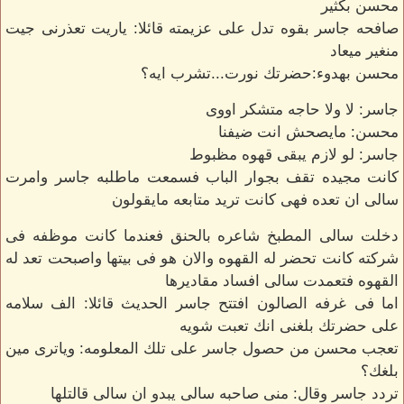
محسن بكثير
صافحه جاسر بقوه تدل على عزيمته قائلا: ياريت تعذرنى جيت
منغير ميعاد
محسن بهدوء:حضرتك نورت...تشرب ايه؟
جاسر: لا ولا حاجه متشكر اووى
محسن: مايصحش انت ضيفنا
جاسر: لو لازم يبقى قهوه مظبوط
كانت مجيده تقف بجوار الباب فسمعت ماطلبه جاسر وامرت
سالى ان تعده فهى كانت تريد متابعه مايقولون
دخلت سالى المطبخ شاعره بالحنق فعندما كانت موظفه فى
شركته كانت تحضر له القهوه والان هو فى بيتها واصبحت تعد له
القهوه فتعمدت سالى افساد مقاديرها
اما فى غرفه الصالون افتتح جاسر الحديث قائلا: الف سلامه
على حضرتك بلغنى انك تعبت شويه
تعجب محسن من حصول جاسر على تلك المعلومه: وياترى مين
بلغك؟
تردد جاسر وقال: منى صاحبه سالى يبدو ان سالى قالتلها