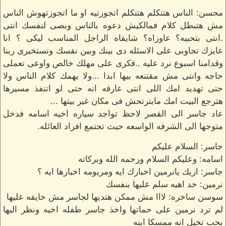
محسن: الناس هتتكلم هتتكلم اتجوزتيه او ما اتجوزتهوش الناس
مش هتبطل كلام فمالكيش دعوه بالناس وبصى لنفسك انتى
.انتى بتحبيه؟ عاوزاه؟ شايفاه الراجل المناسب ليكى ؟ انا
عايزك تجاوبى على الاسئله دى بينك وبين نفسك وتستخيرى ربنا
وقدامنا اسبوع نرد عليه ..فكرى على مهلك خالص واوعى تعملى
حاجه وانتى مش مقتنعه بيها ابدا ...ولا يهمك كلام الناس ولا
حتى تهديد امك اللى انتى عارفه انه حتى لو اتنفذ مسيرها
هترجع البيت امك مابترتحش فى مكان غير بيتها ...
عاد جاسر الى القصر لاحظ تواجد سياره اخيه اسامه فدخل
متوجها الى الشرفه الواسعه حيث تجتمع افراد العائله.
جاسر: السلام عليكم
اسامه: وعليكم السلام ورحمه الله وبركاته
جاسر: ازيك يانرمين اخبارك ايه ومريومه اخبارها ايه ؟
نرمين: خد اهيه سلم عليها بنفسك
سوسن ساخره: لااا مش ممكن هتديها لجاسر مش خايفه عليها
لم ترد نرمين على حماتها واخذ جاسر طفله اخيه ونظر اليها
بحب تخيل انه ممسكا ابنه