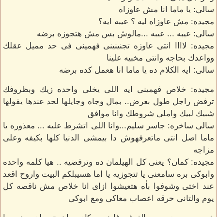
سالى: يا ماما انا مش عاوزاه
مجيده: مش عاوزاه ليه ؟ عيبه ايه؟
سالى: عيبه ... عيبه ...مالوش بس مش هتجوزه برضه
مجيده: لاااا انتى عاوزه تجنينينى فهمينى فى حد مميل عقلك
وواعدك بحاجه وانتى مخبيه علينا
سالى: ايه الكلام ده يا ماما انا هعمل كده برضه
مجيده: خلاص فهمينى ايه اللى يخلى واحده زيك وبظروفك
ترفض راجل طول بعرض.. بمال وجاه وجايلها لحد عندها يقولها
شبيك لبيك واملى شروطك وانا موافق
سالى ساخره: جاسر سليم...وانا اللى اتشرط عليه ... معذوره يا
ماما اصل انتى ماتعرفهوش دا بيمشى الدنيا كلها بكيفه وعلى
مزاجه
مجيده: كمان؟ يعنى كل الهيلمان ده وترفضيه .. هيا كلمه واحده
وابوكى بره سامعنى يا تتجوزيه يا اما هسيبلكم البيت واروح اقعد
عند اختى وشوفوا بأه هتعيشوا ازاى انا خلاص مش ناقصه كل
يوم والتانى حرقه اعصاب معاكى ومع ابوكى