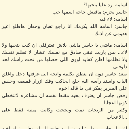
اسامه: رد عليا بتحبها؟
جاسر بحزم: مافيش حاجه اسمها حب
اسامه: لاء فيه
جاسر: اسامه الله يكرمك انا راجع تعبان وجعان هاطلع اغير
هدومى عن اذنك
اسامه: ماشى يا جاسر ماشى بلاش تعترفلى ان كنت بتحبها ولا
لاء... بس ياريت تبقى صادق مع نفسك عشان لا تظلم نفسك
ولا تظلمها اظن كفايه اووى اللى حصلها من تحت راسك لحد
دلوقتى
صعد جاسر دون ان ينطق بكلمه واتجه الى غرفتها دخل واغلق
الباب واسند رأسه اليه خلع الجاكت وفك ازرار قميصه وجلس
على السرير يفكر فى ما قاله اخوه
رفض جاسر ان يعترف بحبه مقنعا نفسه ان مشاعره لاتتخطى
كونها اعجابا
وكثير من الزيجات تمت ونجحت وكانت مبنيه فقط على
...الاعجاب
اغتسل جاسر وبدل ثيابه ونزل درجات السلم وقابل زياد اخيه