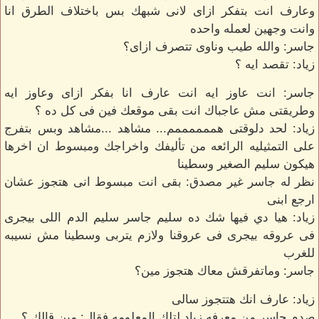
وعارف انت بتفكر ازاى لانى شبهك بس باختلاف الطرق انا
وانت وجهين لعمله واحده
جاسر: والله طيب وناوى تتصرف ازاى؟
زياد: تقصد ايه ؟
جاسر: انت عاوز ايه انت عارف انا بفكر ازاى وعاوز ايه
وطريقتى مش عاجباك انت بقى موقعك فين فى كل ده ؟
زياد: لحد دلوقتى هممممممم... مشاهد ...مشاهد وبس بتفرج
على التمثيليه الرائعه من تأليفك واخراجك ومبسوط ان اخرها
هيكون سليم الصغير وسطينا
نظر له جاسر غير مصدق: بقى انت مبسوط انى هتجوز عشان
ارجع ابنى
زياد: هيا دي فيها شك ده سليم جاسر سليم الدم اللى بيجرى
فى عروقه بيجرى فى عروقنا ولازم يتربى وسطينا مش نسيبه
للغرب
جاسر: وماتفرقش معاك هتجوز مين؟
زياد: عارف انك هتتجوز سالى
صدم جاسر من معرفه زياد لتلك المعلومه فقال: مين قالك ؟