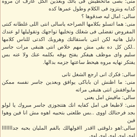
منى: بصى ماتحطيش فى بالك وبعدين الكل عارف ان مروه
كدابه وبتزود فى الكلام وطول عمرها كده
سالى: امال ليه صدقوها ؟
منى: هما اتسلو بكلامها الصراحه ياسالى انتى اللى غلطانه كنتى
المفروض تفضلى فى شغلك وتخليها تواجهك وتقوليلها لو عندك
دليل هاتيه لكن انتى باستقالتك وهروبك اكدتى للناس كلامها
..لكن كل ده بقى مش مهم خلاص انتى هتبقى مرات جاسر
سليم واى موظف هيفكر يفتح بوقه بكلمه عنك ولا عنه بس
يفتكر نهايه مروه هيحط ساعتها جزمه بدالها.
سالى: فكرك انى ارجع الشغل تانى
منى: ما اظنش ان باباكى يوافق وبعدين جاسر نفسه ممكن
مايوافقش انتى هتبقى مراته
سالى: مافيش امل يعنى
منى: لاطبعا فى امل كفايه انك هتتجوزى جاسر مبروك يا لولو
بجد فرحنالك اووى ..بس طلعتى بتحبيه اهوه مش انا فين وهوا
فين
سالى:اهو دلوقتى ااقدر ااقولهالك بالفم المليان بحبه جدااااااا
اوى اوى اوى اوى اوى