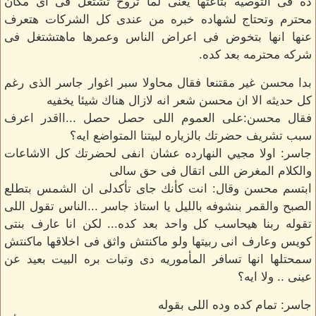
ده فى التوصيه بتاعتها يعنى لما تروح تشتغل فى اى مكان
محترم وتحتاج لشهاده خبره من عندى كل الشركات هتعرف
عنها انها بتخوض فى اعراض الناس وعمرها ماهتشتغل فى
شركه محترمه بعد كده.
بدا محسن غير مقتنعا فقال محاولا سبر اغوار جاسر الذى رغم
كل حديثه الا ان محسن شعر انه لازال هناك شيئا يخفيه
فقال محسن:على العموم اللى حصل حصل ...ااقدر اعرف
سبب تشريف حضرتك بالزياره لبيتنا المتواضع ايه؟
جاسر: اولا مجيي النهارده عشان انفى لحضرتك كل الاشاعات
والكلام المغرض اللى اتقال فى حق سالى
ابتسم محسن وقال: انت كأنك جاى تأكدلى ان الشمس بتطلع
الصبح والقمر بنشوفه بالليل يا استاذ جاسر ...الناس تقول اللى
تقوله ربنا هيحاسب كل واحد بعد كده... لكن انا عارف بنتى
كويس وعارف انى ربيتها ولو ماكنتش واثق فى اخلاقها ماكنتش
سمحتلها انها تسافر المأموريه دى وتبات بره البيت بعيد عن
عينى .. ولا ايه؟
جاسر: تمام كده وده اللى بقوله