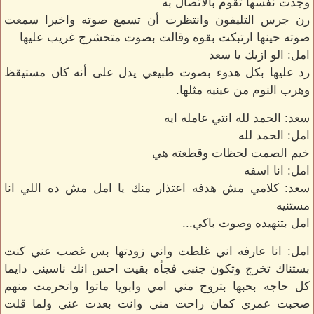
وجدت نفسها تقوم بالاتصال به
رن جرس التليفون وانتظرت أن تسمع صوته واخيرا سمعت
صوته حينها ارتبكت بقوه وقالت بصوت متحشرج غريب عليها
امل: الو ازيك يا سعد
رد عليها بكل هدوء بصوت طبيعي يدل على أنه كان مستيقظ
وهرب النوم من عينيه مثلها.
سعد: الحمد لله انتي عامله ايه
امل: الحمد لله
خيم الصمت لحظات وقطعته هي
امل: انا اسفه
سعد: كلامي مش هدفه اعتذار منك يا امل مش ده اللي انا
مستنيه
امل بتنهيده وصوت باكي...
امل: انا عارفه اني غلطت واني زودتها بس غصب عني كنت
بستناك تخرج وتكون جنبي فجأه بقيت احس انك ناسيني دايما
كل حاجه بحبها بتروح مني امي وابويا ماتوا واتحرمت منهم
صحبت عمري كمان راحت مني وانت بعدت عني ولما قلت