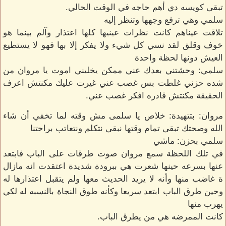
تبقى كويسه دي أهم حاجه في الوقت الحالي.
سلمي وهي ترفع وجهها وتنظر إليه
تلاقت عيناهم كانت نظرات عينيها كلها اعتذار وآلم بينما هو
خوف وقلق لقد نسي كل شيء ولا يفكر إلا بها فهو لا يستطيع
العيش دونها لحظة واحدة
سلمي: وحشتني بعدك عني ممكن يخليني اموت يا مروان من
شده حزني غلطت بس غصب عني غيرت عليك مكنتش اعرف
الحقيقة مكنتش قادره افكر غصب عني.
مروان: بتتهيدة: خلاص يا سلمى مش وقته لما تخفي أن شاء
الله وصحتك تبقى تمام وقتها نبقى نتكلم ونتعاتب براحتنا
سلمي بحزن: ماشي
في تلك اللحظة سمع مروان صوت طرقات على الباب فابتعد
عنها بسرعه حينها شعرت هي ببرودة شديدة اعتقدت انه مازال
ة غاضب منها وأنه لا يريد الحديث معها ولم يتقبل اعتذارها له
وحين طرق الباب ابتعد سريعا وكأنه طوق النجاة بالنسبه له لكي
يهرب منها
كانت الممرضه هي من يطرق الباب.