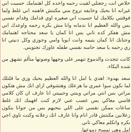
خلاص انت رجعتلي لقيت رحمه واخده كل اهتمامك حسيت اني
غيرانه انا بحبك وخايفه تروح مني مكنتش فاهمه اني غلط ولما
فوقتني بكلامك ليا حسيت اني صغيره اوي قدامك وقدام نفسي
بس والله العظيم انا ندمانه وانا مش بكره رحمه واوعدك اني
مش هفكر كده تاني بس انا كمان يا سعد محتاجه اهتمامك
وحنانك انا كمان يتيمه وانت ابويا وامي وجوزي وكل دنيتي انا
زي رحمه يا سعد حاسه نفسي طفله عاوزك تحتويني.
كانت تتحدث والدموع تنهمر على وجهها وصوتها متألم تشهق من
شده البكاء.
سعد بهدوء: اهدي يا امل انا والله العظيم بحبك وزي ما قلتلك
لما نكون سوا عمري ما هزعلك وهتشوفي ازاي انك مش هتكون
مراتي بس انتي مراتي وبنتي وحبيبتي انا عارف ان كان كلامي
قاسي معاكي بس غصب عني لازم كنت افهمك انك غلط
ساعات ممكن نقسي على اللي بنحبهم بس من جوانا بنكون
زعلانين مكنتش قادر انام وانا عارف انك زعلانه وكنت ناوي اجي
بكره واتكلم معاكي تاني
امل وهي تمسح دموعها.