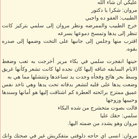
عليكي ان شاء الله
مروان: شكرا يا دكتور
الطبيب: العفو ده واجبي
خرج الطبيب والممرضه ونظر مروان إلى سلمي بتركيز كانت
تنظر إلى يدها وتمسح دموعها بسرعه
اقترب منها وجلس إلى جانبها على التخت وضمها إلى صدره
بقوه.
حينها انفجرت سلمي في بكاء مرير أخرجت به تعب وضغط
الايام السابقه عناقه إليها كان نجده لها كانت تشعر وكأنها غريق
وسط بحر هائج وفجأه وجدت يد تساعدها وتنتشلها مما هي به
وضعت يدها على قلبه لتشعر بدقاته تحت يدها وهي تاخد نفس
عميق ممتزج برائحته العطرة كم اشتاقت إليها هو أمانها وسندها
وحبيبها وزوجها
قالت بصوت متحشرج من شده البكاء
سلمي: حقك عليا
مروان وهو يشدد من ضمته اليها.
مروان: انسى اي حاجه دلوقتى متفكريش غير في صحتك وانك