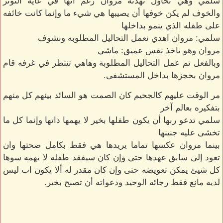
سلمي وهي تحاول تهدئة مروان رغم أنها في غايه التوتر
والخوف لم يكن خوفها أن يصيبها هي شيء ما وإنما كانت خائفه
على طفله الذي ينمو بداخلها
سلمي: مروان اهدي نعمل التحاليل المطلوبه ونشوف
مروان وهو ياخذ نفس عميق: ماشي
وبالفعل تم عمل التحاليل المطلوبة وهاهي تنتظر في غرفه قام
مروان بحجزها بداخل المستشفى.
مر الوقت عليهم كالجحيم كان الصمت هو السائد بينهم كل منهم
بتفكيره بعالم آخر
سلمي تدعو ربها أن يكون طفلها بخير لا يهمها ذاتها وإنما كل ما
تخشى عليه جنينها
بينما مروان عكسها تماما يريدها هي فقط بكامل صحتها وان
تعود إلى سابق عهدها حتى وإن كان سيفقد طفله لا يهمه سوها
كل شيئ يمكن تعويضه حتى وإن كان مقدر له ألا يكون اب ليس
لديه مانع فقط رجائه الوحيد ودعواته أن تصبح بخير.