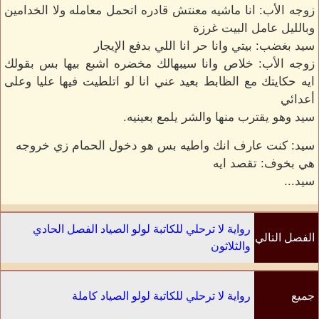
زوجه الأب: انا ماشيه معنتش قادره اتحمل معامله ولا الخدامين
وبالليل عامل البيت غرزة
سيد بغضب: بيتي وانا حر انا اللي بدفع الإيجار
زوجه الأب: خلاص وانا سيبهالك مخضره اشبع بيها بس بقولك
ايه حكايتك مع الظابط بعيد عني انا لو اتلطيت فيها عليا وعلى
أعدائي
سيد وهو يقترب منها والشر يلمع بعينيه.
سيد: كنت عارف انك واطيه بس هو دخول الحمام زي خروجه
هي بخوف: تقصد ايه
سيد...
رواية لا ترحلي للكاتبة لولو الصياد الفصل الحادي
الفصل التالي
والثلاثون
جميع
رواية لا ترحلي للكاتبة لولو الصياد كاملة