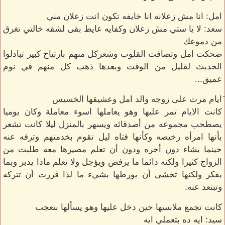
امل: انا مش زعلانه انا خايفه تكون انت زعلان مني
سعد: لا يا ستي مش زعلان وكفايه عايط بقى لشقه خالتي تغرق
من دموعك
ضحكت امل وتصافت القلوب وشعركل منهم بارتياح كبير تبادلوا
الحديث لقليل من الوقت وبعدها ذهب كل منهم في نوم
عميق...
َايام مرت على زوجه والد امل وعشيقها الخسيس
كانت الايام تمر عليها وهو يعاملها اسوء معاملة وكان يوميا
يصطحب مجموعه من أصدقائه ويسهر بالمنزل ليلا كانت تشعر
بأنها امرأه رخيصه وكأنها فتاه ليل تقوم بخدمتهم وترفه عنه
حينما يشاء دون أجره ودون أن تعلم مصيرها معه طلبت من
الزواج كثيرا ولكنه دائما ما يرفض ويؤجل ولا تعلم ماذا يدبر وبما
يفكر ولكنها تخشى أن يورطها بشيء ما لذا قررت أن تتركه
وتبتعد عنه.
كانت تجمع ملابسها حين دخل عليها وهو يسألها بتعجب
سيد: ايه ده بتعملي ايه