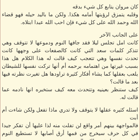
كان مروان يتابع كل شيء بدقه
وقلبه يتمزق لرؤيتها أمامه هكذا. ولكن ما باليد حيله فهو قضاء
الله وحمد الله على كل شيء فإن احب الله عبدا ابتلاه.
على الجانب الآخر
كانت امل تجلس ليلا فقد جافها النوم ودموعها لا تتوقف وهي
تتذكر كلمات سعد التي كانت كالصفعات على وجهها كانت
تحدث نفسها وهي تتعجب كيف قالت له هذا الكلام هل هذا
بسبب غيرتها من اهتمامه برحمه أم أنها تركت نفسها للشيطان
يلعب بعقلها كما يشاء أفكار كثيرة تراودها هل تغيرت نظرته فيها
بعد ما قالت؟
كيف ستنظر بعينيه وتتحدث معه كيف ستخبره انها نادمه عما
قالت له.
اسئله كثيره عقلها لا يتوقف ولا تدري ماذا تفعل ولكن شاءت أم
أبت
فالمواجهة بينهم أمر واقع لن تفلت منه لذا عليها أن تفكر جيدا
في كل حرف سيخرج من فمها أرق أصابها لا تستطيع النوم