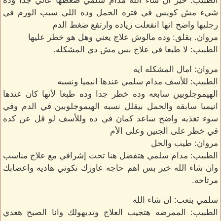
الطبيب: خير ان شاء الله مدام سلمي ضغطها عالي جدا وده
شيء مش كويس في فتره الحمل وده اللي سبب الورم في
رجليها واضح انها انفعلت زياده وارتفع ضغط الدم
مروان. بقلق: وده مالوش علاج يعني وهل هو خطر عليها
الطبيب: لا طبعا في علاج بس مش دي المشكله.
مروان: امال المشكله ايه
الطبيب: للأسف مدام سلمي عندها انيميا ونسبه
الهيموجلوبين سابعه وده خطر جدا وده طبعا لأنها كان عندها
انيميا سابقه والحمل بيقلل نسبه الهيموجلوبين في الدم وفي
سوء تغذيه واضح ساعد كمان في ده وللأسف لو قل عن كده
في خطر على الجنين وعلى الأم
مروان: طيب والحل
الطبيب: مدام سلمي هتفضل هنا تحت إشرافي مع علاج مناسب
وان شاء الله خير بس اهم حاجه عاوزك تكوني هاديه واعصابك
مرتاحه.
سلمي بتعب: ان شاء الله
الطبيب: الممرضه هتجيب العلاج وتديهولك وانا الصبح هعدي