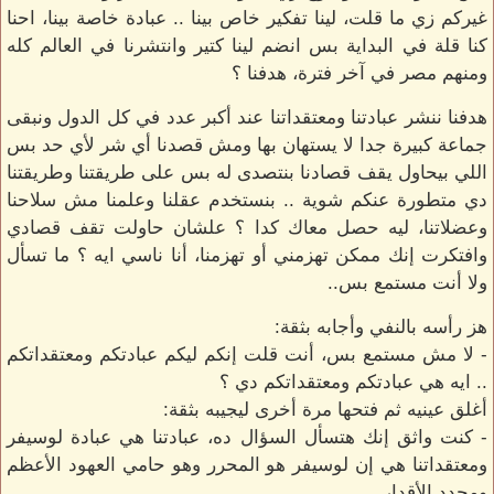
غيركم زي ما قلت، لينا تفكير خاص بينا .. عبادة خاصة بينا، احنا
كنا قلة في البداية بس انضم لينا كتير وانتشرنا في العالم كله
ومنهم مصر في آخر فترة، هدفنا ؟
هدفنا ننشر عبادتنا ومعتقداتنا عند أكبر عدد في كل الدول ونبقى
جماعة كبيرة جدا لا يستهان بها ومش قصدنا أي شر لأي حد بس
اللي بيحاول يقف قصادنا بنتصدى له بس على طريقتنا وطريقتنا
دي متطورة عنكم شوية .. بنستخدم عقلنا وعلمنا مش سلاحنا
وعضلاتنا، ليه حصل معاك كدا ؟ علشان حاولت تقف قصادي
وافتكرت إنك ممكن تهزمني أو تهزمنا، أنا ناسي ايه ؟ ما تسأل
ولا أنت مستمع بس..
هز رأسه بالنفي وأجابه بثقة:
- لا مش مستمع بس، أنت قلت إنكم ليكم عبادتكم ومعتقداتكم
.. ايه هي عبادتكم ومعتقداتكم دي ؟
أغلق عينيه ثم فتحها مرة أخرى ليجيبه بثقة:
- كنت واثق إنك هتسأل السؤال ده، عبادتنا هي عبادة لوسيفر
ومعتقداتنا هي إن لوسيفر هو المحرر وهو حامي العهود الأعظم
ومحدد الأقدار