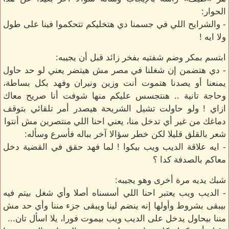
الحوار:
- والشرايح اللي في جسمنا دي هتخليكم تتحكموا فينا على طول
ولا ايه !
ابتسم بمكر وضم شفتيه بفخر زائد قبل أن يجيبه:
- دي هتضمن إن شغلنا في مصر مش هيتضر يعني لو حد حاول
يمنعنا أو يصدنا هتموت أنت وزين ونيران وفهد بكل بساطة،
وحاجة تانية .. هنتجسس عليكم منها شوفت أنا صريح معاك
ازاي ! ولو حاولت تشيل الشريحة هيصدر أمر تلقائي بتوقف
دماغك من غير أي تدخل منا، يعني احنا اللي منتصرين مش أنتوا
شعر بالقلق قليلا لكن خطر سؤالا آخر بباله فأسرع وسأله:
- ايه علاقة الديب ويب بيكوا ! لما فهد حقق في القضية دخل
معاكم بالصدفة كدا ؟
شبك يديه مرة أخرى وهو يجيبه:
- الديب ويب يعتبر احنا اللي أسسناه أصلا وأي شغل بيتم فيه
بيبقى بشروط وأولها إنه ينضم لينا ويبقى جزء مننا وأي حد مش
مننا بيحاول يدخل على الديب ويب بيموت فورا، يلا اسأل تان...