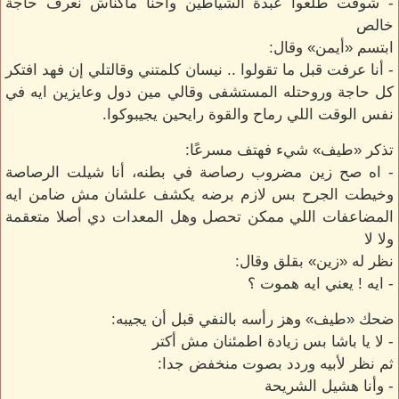
- شوفت طلعوا عبدة الشياطين واحنا ماكناش نعرف حاجة
خالص
ابتسم «أيمن» وقال:
- أنا عرفت قبل ما تقولوا .. نيسان كلمتني وقالتلي إن فهد افتكر
كل حاجة وروحتله المستشفى وقالي مين دول وعايزين ايه في
نفس الوقت اللي رماح والقوة رايحين يجيبوكوا.
تذكر «طيف» شيء فهتف مسرعًا:
- اه صح زين مضروب رصاصة في بطنه، أنا شيلت الرصاصة
وخيطت الجرح بس لازم برضه يكشف علشان مش ضامن ايه
المضاعفات اللي ممكن تحصل وهل المعدات دي أصلا متعقمة
ولا لا
نظر له «زين» بقلق وقال:
- ايه ! يعني ايه هموت ؟
ضحك «طيف» وهز رأسه بالنفي قبل أن يجيبه:
- لا يا باشا بس زيادة اطمئنان مش أكتر
ثم نظر لأبيه وردد بصوت منخفض جدا:
- وأنا هشيل الشريحة