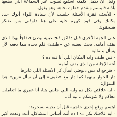
وقبل أن يكمل كلمته استمع لصوت عبر السماعة التي يضعها
بأذنه فابتسم وتقدم خطوة تجاهه وهو يقول:
- للأسف فقرة الأسئلة خلصت لأن سيادة اللواء أبوك حدد
مكانك وفي قوة كبيرة جاية على هنا دلوقتي بس تفتكر
هيلحقوك !
على الجهة الأخرى قبل دقائق فتح عينيه ببطئ فتفاجأ بهذا الذي
يقف أمامه، بحث بعينيه عن «طيف» فلم يجده مما دفعه لأن
يسأل بتلقائية:
- فين طيف وايه المكان اللي أنا فيه ده ؟
أتته الإجابة من الذي يقف أمامه:
- هترجع له بس دلوقتي اسأل كل الأسئلة اللي عايزها
دار الحوار بينهما كما دار مع «طيف» إلى أن سأل «زين» هذا
السؤال:
- ايه علاقتي بكل ده وايه اللي جابني هنا، أنا عمري ما اتعاملت
معاكم ولا شوفتكم .. ليه أنا..
ابتسم ورفع إحدى حاجبيه قبل أن يجيبه بسخرية:
- ايه علاقتك بكل ده ! ده أنت أساس المشاكل، أنت وقعت أكبر