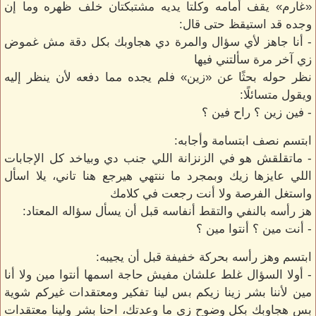
«غارم» يقف أمامه وكلتا يديه مشتبكتان خلف ظهره وما إن
وجده قد استيقظ حتى قال:
- أنا جاهز لأي سؤال والمرة دي هجاوبك بكل دقة مش غموض
زي آخر مرة سألتني فيها
نظر حوله بحثًا عن «زين» فلم يجده مما دفعه لأن ينظر إليه
ويقول متسائلًا:
- فين زين ؟ راح فين ؟
ابتسم نصف ابتسامة وأجابه:
- ماتقلقش هو في الزنزانة اللي جنب دي وبياخد كل الإجابات
اللي عايزها زيك وبمجرد ما ننتهي هيرجع هنا تاني، يلا اسأل
واستغل الفرصة ولا أنت رجعت في كلامك
هز رأسه بالنفي والتقط أنفاسه قبل أن يسأل سؤاله المعتاد:
- أنت مين ؟ أنتوا مين ؟
ابتسم وهز رأسه بحركة خفيفة قبل أن يجيبه:
- أولا السؤال غلط علشان مفيش حاجة اسمها أنتوا مين ولا أنا
مين لأننا بشر زينا زيكم بس لينا تفكير ومعتقدات غيركم شوية
بس هجاوبك بكل وضوح زي ما وعدتك، احنا بشر ولينا معتقدات