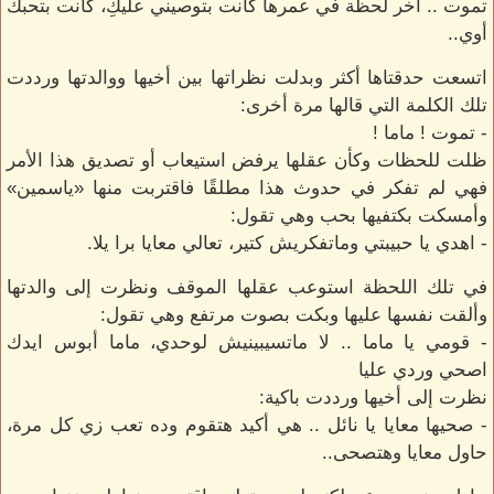
تموت .. آخر لحظة في عمرها كانت بتوصيني عليكِ، كانت بتحبك
أوي..
اتسعت حدقتاها أكثر وبدلت نظراتها بين أخيها ووالدتها ورددت
تلك الكلمة التي قالها مرة أخرى:
- تموت ! ماما !
ظلت للحظات وكأن عقلها يرفض استيعاب أو تصديق هذا الأمر
فهي لم تفكر في حدوث هذا مطلقًا فاقتربت منها «ياسمين»
وأمسكت بكتفيها بحب وهي تقول:
- اهدي يا حبيبتي وماتفكريش كتير، تعالي معايا برا يلا.
في تلك اللحظة استوعب عقلها الموقف ونظرت إلى والدتها
وألقت نفسها عليها وبكت بصوت مرتفع وهي تقول:
- قومي يا ماما .. لا ماتسيبينيش لوحدي، ماما أبوس ايدك
اصحي وردي عليا
نظرت إلى أخيها ورددت باكية:
- صحيها معايا يا نائل .. هي أكيد هتقوم وده تعب زي كل مرة،
حاول معايا وهتصحى..