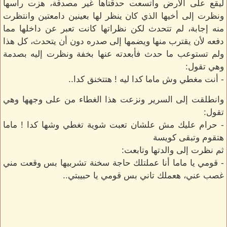
ليقع على الأرض واتسعت حدقتاها غير مصدقة، هزت رأسها
ونظرت إلى أخيها الذي كان ينظر لها بعينين دامعتين وانتظرت
منه إجابة، لم تتحدث لكن نظراتها كانت تعبر عن داخلها مما
دفعه لأن يقترب منها ويضمها إلى صدره دون أن يتحدث، كل هذا
ولم تستوعب ما حدث فأبعدته عنها بخفة ونظرت إليه بصدمة
وهي تقول:
- أنت مغطي وش ماما كدا ليه ! هتتخنق كدا..
وانطلقت إلى السرير ونزعت هذا الغطاء من على وجهها وهي
تقول:
- حرام عليك مش علشان تعبت شوية تغطي وشها كدا ! ماما
هتقوم وتبقى كويسة
ثم نظرت إلى والدتها وتابعت:
- قومي يا ماما أنا عملتلك حاجة سخنة تشربيها بس وقعت مني
غصب عني، هعملك تاني بس قومي يا حبيبتي..