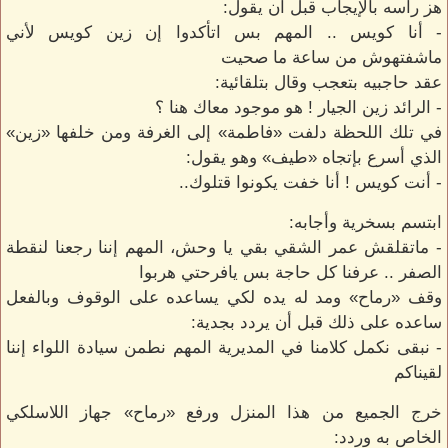
هز رأسه بالإيجاب قبل أن يقول:
- أنا كويس .. المهم بس اتأكدوا إن زين كويس لأني
ماشفتهوش من ساعة ما صحيت
عقد حاجبيه بتعجب وقال بتلقائية:
- الرائد زين الجيار ! هو موجود معاك هنا ؟
في تلك اللحظة دلفت «فاطمة» إلى الغرفة ومن خلفها «زين»
الذي أسرع بإتجاه «طيف» وهو يقول:
- أنت كويس ! أنا خفت يكونوا قتلوك..
ابتسم بسخرية وأجابه:
- ماتقلقش عمر الشقي بقي يا وحش، المهم إننا رجعنا لنقطة
الصفر .. عرفنا كل حاجة بس يافرحتي هربوا
وقف «رماح» ومد له يده لكي يساعده على الوقوف وبالفعل
ساعده على ذلك قبل أن يردد بجدية:
- نبقى نكمل كلامنا في المديرية المهم نطمن سيادة اللواء إننا
لقيناكم
خرج الجميع من هذا المنزل ورفع «رماح» جهاز اللاسلكي
الخاص به وردد: