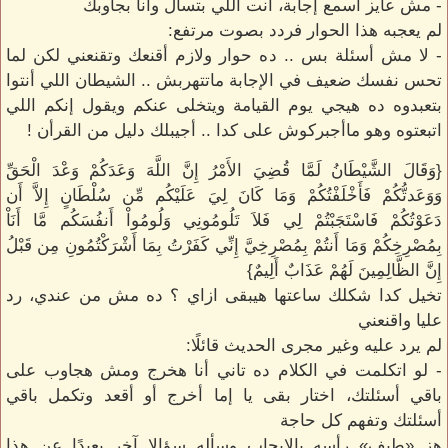
- مش عايز أسمع إجابة، أنت اللي بتسأل وأنا بجاوبك
لم يعجبه هذا الحوار فردد بصوت مرتفع:
- لا مش أسئلة بس .. ده حوار ولازم أقنعك وتقنعني لكن لما
تحس نفسك ضعيف في الإجابة ماتتهربش .. الشيطان اللي أنتوا
بتعبدوه ده هيجي يوم القيامة ويتخلى عنكم ويقول إنكم اللي
اتبعتوه وهو ماأجبركوش على كدا .. أجيبلك دليل من القرأن !
{وَقَالَ الشَّيْطَانُ لَمَّا قُضِيَ الأَمْرُ إِنَّ اللَّهَ وَعَدَكُمْ وَعْدَ الْحَقِّ
وَوَعَدتُّكُمْ فَأَخْلَفْتُكُمْ وَمَا كَانَ لِيَ عَلَيْكُم مِّن سُلْطَانٍ إِلاَّ أَن
دَعَوْتُكُمْ فَاسْتَجَبْتُمْ لِي فَلاَ تَلُومُونِي وَلُومُواْ أَنفُسَكُم مَّا أَنَاْ
بِمُصْرِخِكُمْ وَمَا أَنتُمْ بِمُصْرِخِيَّ إِنِّي كَفَرْتُ بِمَا أَشْرَكْتُمُونِ مِن قَبْلُ
إِنَّ الظَّالِمِينَ لَهُمْ عَذَابٌ أَلِيمٌ}
تخيل كدا شكلك ساعتها هيبقى ازاي ؟ ده مش من عندي، رد
عليا واقنعني
لم يرد عليه وغير مجرى الحديث قائلًا:
- لو اتكلمت في الكلام ده تاني أنا هخرج ومش هجاوب على
باقي أسئلتك، اختار بقى يا إما أخرج أو أقعد وتكمل باقي
أسئلتك وتفهم كل حاجة
هز «طيف» رأسه بالإيجاب وسأله سؤالا آخر بعيدًا عن هذا