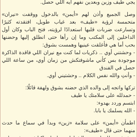
يجي طيف وزين وبعدين نفهم ايه اللي حصل.
وصل الجميع وأذن لهم «أيمن» بالدخول ووقفت «نيران»
متحمسة لرؤية «طيف» بعد غياب طويل، افتقدته كثيرًا
وتسارعت ضربات قلبها استعدادًا لرؤيته، فتح الباب وكان أول
الداخلين إلى المكتب وما إن رأها حتى انطلق إليها وحضنها
بحب أما هي فأغلقت عينيها وهمست بشوق:
- وحشتني أوي .. ذكريات لما كنت مع نيران اللي فاقدة الذاكرة
موجودة بس كأني ماشوفتكش من زمان أوي، من ساعة اللي
حصل في الفندق
- وأنتِ والله نفس الكلام .. وحشتيني أوي.
تركها واتجه إلى والده الذي حضنه بشوق ولهفة قائلًا:
- حمدلله على سلامتك يا طيف
ابتسم وردد بهدوء:
- الله يسلمك يا بابا.
اطمأن «أيمن» على سلامة «زين» وبدأ في سماع ما حدث
منهما حتى قال «طيف»: