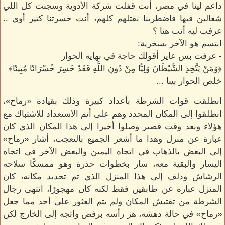
داعم لينا في مصر، أنت قفلت شركة الأدوية وسجنت كل اللي
شغالين فيها فاضطرينا نقتلهم كلهم، أنت خسرتنا كتير أوي ..
عرفت ليه أنت هنا ؟
ابتسم هو الآخر بسخرية:
- عرفت بس عايز أقولك حاجة في نهاية الحوار
﴿وَمَنْ يَتَّخِذِ الشَّيْطَانَ وَلِيًّا مِنْ دُونِ اللَّهِ فَقَدْ خَسِرَ خُسْرَانًا مُبِينًا﴾
خلص الحوار بينا ...
انطلقت قوات الشرطة بأعداد كبيرة وذلك بقيادة «رماح»،
انطلقوا إلى المكان المحدد وهم على أتم الاستعداد للاشتباك مع
هؤلاء وبعد وقت قصير وصلوا أخيرا إلى هذا المكان الذي كان
عبارة عن منزل وهذا ما أشعر الجميع بالتعجب، أشار «رماح»
إلى البعض بالذهاب في اتجاه اليمين والبعض الآخر في اتجاه
اليسار والبقية معه، سار بخطوات حذرة وهو ممسكًا سلاحه
الرشاش ودلف إلى هذا المنزل الذي تم تحديد مكانه، كان
المنزل عبارة عن طابقين فقط لكنه كان مهجورًا، انتهى رجال
الشرطة من تفتيش المكان ولم يتم العثور على أحد مما جعل
«رماح» في حالة دهشة، هز رأسه برفض واتجه إلى الخارج لكن