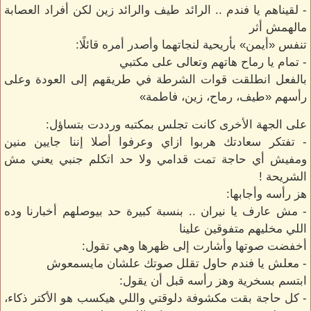
- لقيناهم يا فندم .. الرائد طيف والرائد زين لكن أفراد العصابة
مالهمش أثر
تنفس «أيمن» بأريحية لنجاتهما وأصدر أمره قائلًا:
- تمام يا رماح هاتهم وتعالى على مكتبي
بالفعل انطلقت قوات الشرطة في طريقهم إلى العودة وعلى
رأسهم «طيف، رماح، زين، فاطمة»
على الجهة الأخرى كانت تجلس بمكتبه ورددت بتساؤل:
- تفتكر سعادتك هربوا ازاي وعرفوا أصلا إننا جايين منين
ومفيش أي حاجة تمت قدامي ولا حد اتكلم جنبي يعني مش
الشريحة !
هز رأسه وأجابها:
- مش عارف يا نيران .. بنسبة كبيرة حد بيوصلهم أخبارنا وده
اللي مخليهم متفوقين علينا
أخفضت صوتها وأشارت إلى ظهرها وهي تقول:
- معلش يا فندم حاول تقلل صوتك علشان مايسمعوش
ابتسم بسخرية وهز رأسه قبل أن يقول:
- كل حاجة بقت مكشوفة دلوقتي واللي هيكسب هو الأكتر ذكاء،