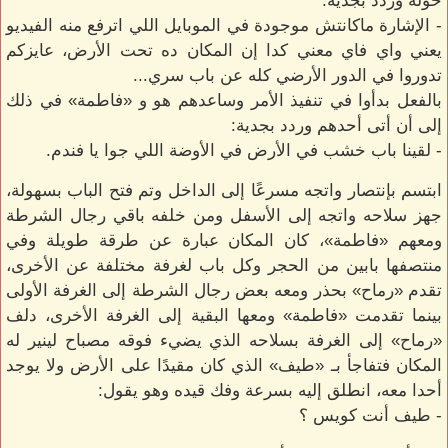
حوله وردد بجدية:
- الإشارة ماكانتش موجودة في الموبايل اللي اترفع منه الفيديو
يعني واي فاي معني كدا إن المكان ده تحت الأرض، عايزكم
تدوروا في الدور الأرضي كله عن باب سري...
بالفعل بدأوا في تنفيذ الأمر وساعدهم هو و «فاطمة» في ذلك
إلى أن أتى أحدهم وردد بجدية:
- لقينا باب خشب في الأرض في الأوضة اللي جوا يا فندم.
ابتسم بإنتصار واتجه مسرعًا إلى الداخل وتم فتح الباب بسهولة،
جهز سلاحه واتجه إلى الأسفل ومن خلفه باقي رجال الشرطة
ومعهم «فاطمة»، كان المكان عبارة عن طرقة طويلة وفي
منتصفها بابين من الحجر وكل باب لغرفة مختلفة عن الأخرى،
تقدم «رماح» بحذر ومعه بعض رجال الشرطة إلى الغرفة الأولى
بينما تقدمت «فاطمة» ومعها البقية إلى الغرفة الأخرى، دلف
«رماح» إلى الغرفة بسلاحه الذي يضيء فوقه مصباح لينير له
المكان فتفاجأ بـ «طيف» الذي كان مقيدًا على الأرض ولا يوجد
أحدا معه، انطلق إليه بسرعة وفك قيده وهو يقول:
- طيف أنت كويس ؟