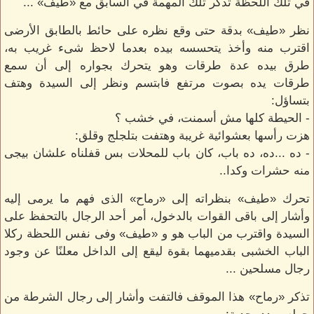
في تلك اللحظة تذكر تلك المهمة في السابق مع «طيف» ...
نظر «طيف» بدقة حتى وقع نظره على حائط بالطابق الأرضى
اقترب منه وأخذ يتحسسه بيده بعدما لاحظ شىء غريب به،
طرق بيده عدة طرقات وهو يتحرك بجواره إلى أن سمع
طرقات يده بصوت مرتفع فابتسم ونظر إلى السيدة وهتف
بتساؤل:
- الحيطة كلها مش أسمنت، في خشب ؟
هزت رأسها بعشوائية غريبة وهتفت بتلجلج وقلق:
- ده ...ده، ده باب، كان باب للمحلات بس قفلناه علشان بيجى
منه حشرات وكدا..
تحرك «طيف» بنظراته إلى «رماح» الذى فهم ما يرمى إليه
وأشار إلى باقى القوات بالدخول، أمر أحد الرجال بالتحفظ على
السيدة واقترب من الباب هو و «طيف» وفى نفس اللحظة ركلا
الباب الخشبى بقدميهما بقوة ليقع إلى الداخل معلنًا عن وجود
رجال مسلحين ...
تذكر «رماح» هذا الموقف فالتفت وأشار إلى رجال الشرطة من