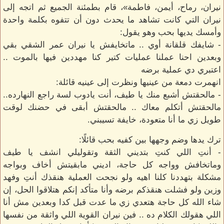
نيران، رماح، أيمن، فاطمة»، قام بطمئنة الجميع ثم اتجه إلى
نيران التي كانت تشاهد ما يحدث دون أن تتفوه بكلمة واحدة
وأمسك يديها بحب وهو يقول:
- شايفك قلقانة أوي .. ماتخايفش يا نيران عمر الشقي بقي
وبعدين احنا عملنا عمليات كتير كنا مهددين فيها بالموت ..
اعتبري دي عملية برضه
انهمرت دمعة من عينيها ونظرت إلى عينيه قائلة:
- مالحقتش أشبع منك يا طيف، أنت يادوب لسة راجع النهارده..
مالحقتش أتكلم معاك .. مالحقتش أبقى في حضنك لوقت
طويل زي ما أنا متعودة، خايفة تسيبني.
ترك يدها وضم وجهها بين كفيه بحب قائلًا:
- أنتِ اللي كنتِ بتديني الثقة وتقوليلي انشف يا طيف
وماتخافش وواجه كل حاجة، اديني مابقيتش أخاف وبواجه
مشكلة بتهددنا كلنا اهيه ولو نجحت العملية هنقذك أنتِ وفهد
وزين ولو فشلت هنقذكم برضه وأنا متأكد إنكم هتلاقوا الحل، إن
شاء الله كل حاجة هتعدي زي ما عدت قبل كدا وبعدين مش أنا
اللي هقولك الكلام ده .. فين نيران القوية اللي واثقة من نفسها