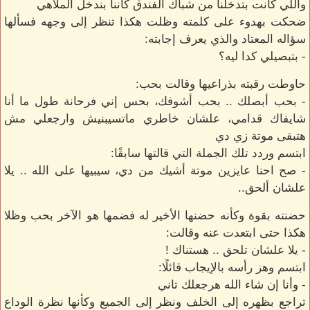
واللي كانت بتدخلنا من شباك الفندق كأننا بندخل الملاهي
ضحكت بهدوء على كلمته وظلت هكذا تنظر إلى وجهه فسألها
سؤاله المعتاد والذي يعرف إجابته:
- بتبصيلي كدا ليه؟
حاوطت رقبته بذراعيها وقالت بحب:
- بحب أبصلك .. بحب أشوفك، بحس إني فرحانة طول ما أنا
شايفاك قدامي، علشان خاطري ماتسيبنيش وارجعلي مش
هتبقى موتة زي دي
ابتسم وردد تلك الجملة التي قالتها سابقًا:
- صح احنا عايزين موتة أشيك من دي، سيبيها على الله .. يلا
علشان ألحق..
حضنته بقوة وكأنه حضنها الأخير له فضمها هو الآخر بحب وظلا
هكذا حتى ابتعدت عنه وقالت:
- يلا علشان تلحق .. هستناك !
ابتسم وهز رأسه بالإيجاب قائلًا:
- وأنا إن شاء الله هرجعلك تاني
تراجع بظهره إلى الخلف ونظر إلى الجميع وكأنها نظرة الوداع