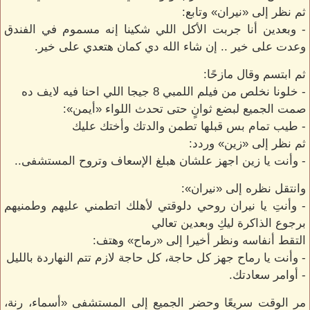
ثم نظر إلى «نيران» وتابع:
- وبعدين أنا جربت الأكل اللي شكينا إنه مسموم في الفندق
وعدت على خير .. إن شاء الله دي كمان هتعدي على خير.
ثم ابتسم وقال مازحًا:
- خلونا نخلص من فيلم اللمبي 8 جيجا اللي احنا فيه لايف ده
صمت الجميع لبضع ثوانٍ حتى تحدث اللواء «أيمن»:
- طيب تمام بس قبلها تطمن والدتك وأختك عليك
ثم نظر إلى «زين» وردد:
- وأنت يا زين اجهز علشان هبلغ الإسعاف وتروح المستشفى..
وانتقل نظره إلى «نيران»:
- وأنتِ يا نيران روحي دلوقتي لأهلك اتطمني عليهم وطمنيهم
برجوع الذاكرة ليكِ وبعدين تعالي
التقط أنفاسه ونظر أخيرا إلى «رماح» وهتف:
- وأنت يا رماح جهز كل حاجة، كل حاجة لازم تتم النهاردة بالليل
- أوامر سعادتك.
مر الوقت سريعًا وحضر الجميع إلى المستشفى «أسماء، رنة،