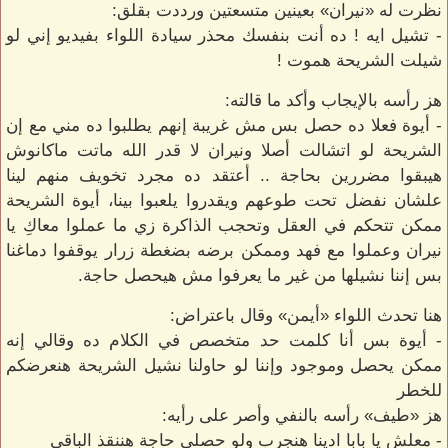
نظرت له «نيران» بعينين متسعتين ورددت بقلق:
- تشيل ايه ! ده أنت بنفسك محذر سيادة اللواء بفيديو إني لو
شيلت الشريحة هموت !
هز رأسه بالإيجاب وأكد ما قالته:
- أيوة فعلا ده حصل بس مش غريبة إنهم يطلبوا ده مني مع إن
الشريحة لو اتشالت أصلا ونيران لا قدر الله ماتت ماكانوش
هيبقوا مضررين بحاجة .. أعتقد ده مجرد تخويف منهم لينا
علشان نفضل تحت طوعهم ويقدروا يلعبوا بينا، أيوة الشريحة
ممكن تتحكم في العقل وتحجب الذاكرة زي ما عملوا معاكِ يا
نيران وعملوا مع فهد وممكن برضه بضغطة زرار يوقفوا دماغنا
بس إننا نشيلها من غير ما يعرفوا مش هيحصل حاجة.
هنا تحدث اللواء «أيمن» وقال باعتراض:
- أيوة بس أنا كلمت حد متخصص في الكلام ده وقالي إنه
ممكن يحصل وموجود وإننا لو حاولنا نشيل الشريحة هنعرضكم
للخطر
هز «طيف» رأسه بالنفي وأصر على رأيه:
- معلش يا بابا ادينا هنجرب ولو حصلي حاجة هننقذ الباقي