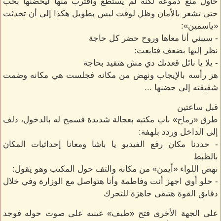
حاول منع دموعه لكنه لم يستطع واقترب منها ليحضنها بحب
حتى تشعر بالأمان وظل لوقت ليس بطويل هكذا إلى أن تحدثت
«ياسمين»:
- سيبني أنا معاها وروح حضر كل حاجة
نظر إليها بضعف فتابعت:
- يلا يا نائل قعدتك دي مش هتفيد بحاجة
هز رأسه بالإيجاب ونهض من مكانه فجلست هي مكانه وضمت
شقيقته إلى حضنها ...
قبل ساعتين
طرق «رماح» باب مكتبه بعجالة شديدة فسمح له بالدخول، دلف
إلى الداخل وردد بلهفة:
- حددنا مكان رفع الفيديو يا باشا ومعانا إحداثيات المكان
بالظبط
نهض اللواء «أيمن» من مكانه والتف حول المكتب وهو يقول:
- حلو أوي اجهز أنت وفاطمة وأنا هتواصل مع الوزارة وفي خلال
دقايق القوة هتبقى جاهزة للتحرك
على الجهة الأخرى فتح «طيف» عينيه على صوت حوله فوجد