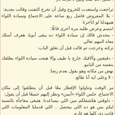
تراجعت واستعدت للخروج وقبل أن تخرج التفتت وقالت بجدية:
- يلا المفروض فاضل ربع ساعة على الاجتماع وسيادة اللواء
هيبهدلنا لو اتآخرنا
ابتسم وعرض طلبه مرة أخرى قائلًا:
- محدش قالك إن سيادة اللواء ده يبقى أبويا، هعرف أسلك
معاه المهم تعالي
تركته وخرجت ثم قالت قبل أن تغلق الباب:
- دقيقتين وألاقيك خارج يا طيف وإلا هبعت سيادة اللواء يطلعك
بنفسه من البانيو
نهض من مكانه وهو يقول بعدم رضا:
- لا وعلى ايه أنا طالع.
مر الوقت وتناولوا الإفطار معًا قبل أن ينطلقوا إلى مكان
الاجتماع، جلس اللواء «أيمن» ونظر إليهم جميعًا قبل أن يقول:
- دلوقتي هكشفلكم مين اللي بيساعدنا، هتبقى مفاجأة بالنسبة
ليكم بس هو ده اللي بيحصل .. اللي قدملنا المعلومات اللي
فاتت دي كلها هو غارم