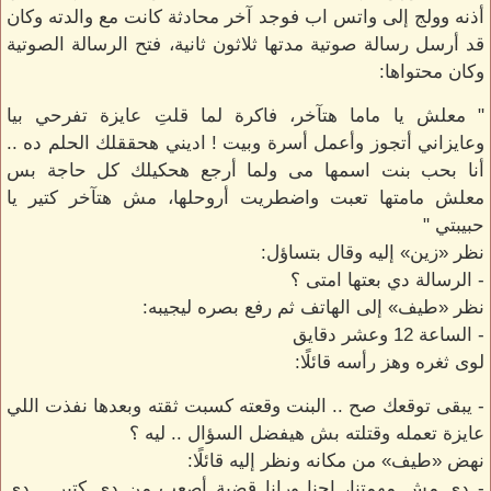
أذنه وولج إلى واتس اب فوجد آخر محادثة كانت مع والدته وكان
قد أرسل رسالة صوتية مدتها ثلاثون ثانية، فتح الرسالة الصوتية
وكان محتواها:
" معلش يا ماما هتآخر، فاكرة لما قلتِ عايزة تفرحي بيا
وعايزاني أتجوز وأعمل أسرة وبيت ! اديني هحققلك الحلم ده ..
أنا بحب بنت اسمها مى ولما أرجع هحكيلك كل حاجة بس
معلش مامتها تعبت واضطريت أروحلها، مش هتآخر كتير يا
حبيبتي "
نظر «زين» إليه وقال بتساؤل:
- الرسالة دي بعتها امتى ؟
نظر «طيف» إلى الهاتف ثم رفع بصره ليجيبه:
- الساعة 12 وعشر دقايق
لوى ثغره وهز رأسه قائلًا:
- يبقى توقعك صح .. البنت وقعته كسبت ثقته وبعدها نفذت اللي
عايزة تعمله وقتلته بش هيفضل السؤال .. ليه ؟
نهض «طيف» من مكانه ونظر إليه قائلًا:
- دي مش مهمتنا، إحنا ورانا قضية أصعب من دي كتير .. دي