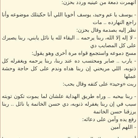
انهمرت دمعة من عينيه وردد بحزن:
- يوسف يا عم وحيد، يوسف أخويا اللي أنا حكيتلك موضوعه وأنا
راجع النهارده .. مات
نظر إليه بصدمة وقال بحزن:
- لا إله إلا الله، ربنا يرحمه .. البقاء لله يا نائل يابني، ربنا يصبرك
على كل المصايب دي
مسح دموعه واستجمع قواه مرة أخرى وهو يقول:
- يارب .. صابر ومحتسب ده عند ربنا، ربنا يرحمه ويغفرله كل
ذنوبه، اللي مريحني إن ربنا هداه وندم على كل حاجة وحشة
عملها
ربت «وحيد» على كتفه وقال بحب:
- ربنا بيحبه .. وراه طريق الهداية علشان لما يموت تكون توبته
سبب في إن ربنا يغفرله ذنوبه، دي حسن الخاتمة يا نائل .. ربنا
يرزقنا حسن الخاتمة
رفع يده وآمن على دعائه:
- اللهم آمين