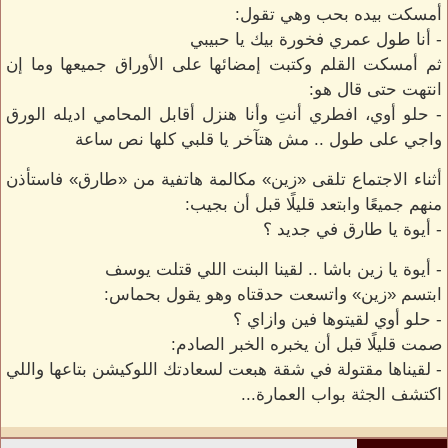
أمسكت بيده بحب وهي تقول:
- أنا طول عمري فخورة بيك يا حبيبي
ثم أمسكت القلم وكتبت إمضائها على الأوراق جميعها وما إن
انتهت حتى قال هو:
- حلو أوي، افطري أنتِ وأنا هنزل أقابل المحامي اديله الورق
واجي على طول .. مش هتآخر يا قلبي كلها نص ساعة
أثناء الاجتماع تلقى «زين» مكالمة هاتفية من «طارق» فاستأذن
منهم جميعًا وابتعد قليلًا قبل أن بجيب:
- أيوة يا طارق في جديد ؟
- أيوة يا زين باشا .. لقينا البنت اللي قتلت يوسف
ابتسم «زين» واتسعت حدقتاه وهو يقول بحماس:
- حلو أوي لقيتوها فين وازاي ؟
صمت قليلًا قبل أن يخبره الخبر الصادم:
- لقيناها مقتولة في شقة هبعت لسعادتك اللوكيشن بتاعها واللي
اكتشف الجثة بواب العمارة...