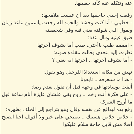
عنه وتتكلم عنه كأنه خطيبها.
رفعت إحدى حاجبيها بعد أن عبست ملامحها:
- خطيبي ! أنا كنت وحشة والحمد لله رجعت ياسمين بتاعة زمان
وبقول اللي شوفته يعني فيه وفي شخصيته
ضيق عينيه وقال بثقة:
- امممم طيب ياأختي، طيب أما نشوف آخرتها
نظرت إليه بتحدي وقالت مقلدة صوته:
- أما نشوف آخرتها .. آخرتها ايه يعني ؟
نهض من مكانه استعدادًا للرحيل وهو يقول:
- هذا ما سنعرفه .. تابعونا
ألقت بوسادتها في وجهه قبل أن تقول بعدم رضا:
- على فكرة أنت رخم .. روح بقى علشان عايزة أنام ساعة قبل
ما أروح الشركة
رفع يده ليدافع عن نفسه وقال وهو يتراجع إلى الخلف بظهره:
- خلاص خلاص هسيبك .. تصبحي على خير ولا أقولك احنا الصبح
أصلا مش قايل حاجة سلام عليكوا