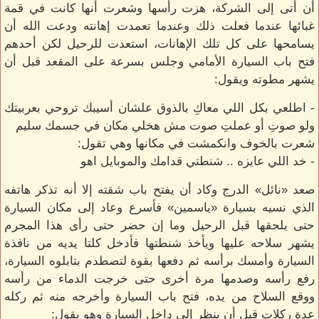
أن أتى إلى الشركة، هزت رأسها وشعرت أنها كانت في قمة
غبائها عندما فعلت ذلك وعندما تعمدت إهانته ودعت الله أن
يسامحها على كل تلك الإهانات، استعدت للرحيل لكن أحدهم
فتح باب السيارة الأمامي وجلس بسرعة على المقعد قبل أن
يشهر مطوته ويقول:
- اطلعي بكل اللي معاكِ بالذوق علشان أسيبك تروحي بعربيتك
ولو صوتِ أو عملتِ صوت مش هخلي مكان في جسمك سليم
شعرت بالخوف وانكمشت في مكانها وهي تقول:
- خد اللي عايزه .. شنطتي قدامك والموبايل اهو
صعد «نائل» الدرج وكاد أن يفتح باب شقته إلا أنه تذكر هاتفه
الذي نسيه بسيارة «ياسمين» فأسرع وعاد إلى مكان السيارة
حتى يلحقها قبل الرحيل وما إن حضر حتى رأى هذا المجرم
يشهر سلاحه عليها ويأخذ شنطتها فأدخل كلتا يديه من نافذة
السيارة وأمسك برأسه ثم دفعها بقوة لتصطدم بتابلوه السيارة،
رفع رأسه وصدمها مرة أخرى حتى خرجت الدماء من رأسه
ووقع السلاح من يده، فتح باب السيارة وأخرجه منه ثم ركله
عدة ركلات قبل أن ينظر إلى داخل السيارة وهو يقول: