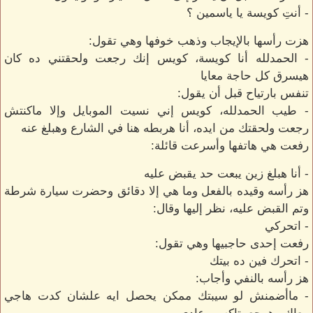
- أنتِ كويسة يا ياسمين ؟
هزت رأسها بالإيجاب وذهب خوفها وهي تقول:
- الحمدلله أنا كويسة، كويس إنك رجعت ولحقتني ده كان
هيسرق كل حاجة معايا
تنفس بارتياح قبل أن يقول:
- طيب الحمدلله، كويس إني نسيت الموبايل وإلا ماكنتش
رجعت ولحقتك من ايده، أنا هربطه هنا في الشارع وهبلغ عنه
رفعت هي هاتفها وأسرعت قائلة:
- أنا هبلغ زين يبعت حد يقبض عليه
هز رأسه وقيده بالفعل وما هي إلا دقائق وحضرت سيارة شرطة
وتم القبض عليه، نظر إليها وقال:
- اتحركي
رفعت إحدى حاجبيها وهي تقول:
- اتحرك فين ده بيتك
هز رأسه بالنفي وأجاب:
- ماأضمنش لو سيبتك ممكن يحصل ايه علشان كدت هاجي