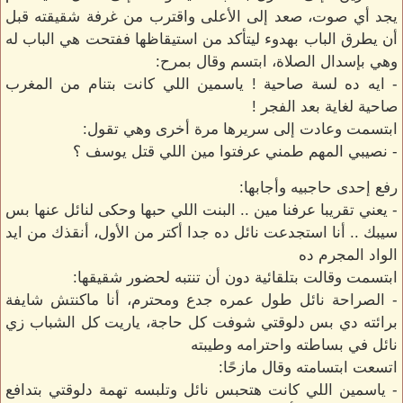
يجد أي صوت، صعد إلى الأعلى واقترب من غرفة شقيقته قبل
أن يطرق الباب بهدوء ليتأكد من استيقاظها ففتحت هي الباب له
وهي بإسدال الصلاة، ابتسم وقال بمرح:
- ايه ده لسة صاحية ! ياسمين اللي كانت بتنام من المغرب
صاحية لغاية بعد الفجر !
ابتسمت وعادت إلى سريرها مرة أخرى وهي تقول:
- نصيبي المهم طمني عرفتوا مين اللي قتل يوسف ؟
رفع إحدى حاجبيه وأجابها:
- يعني تقريبا عرفنا مين .. البنت اللي حبها وحكى لنائل عنها بس
سيبك .. أنا استجدعت نائل ده جدا أكتر من الأول، أنقذك من ايد
الواد المجرم ده
ابتسمت وقالت بتلقائية دون أن تنتبه لحضور شقيقها:
- الصراحة نائل طول عمره جدع ومحترم، أنا ماكنتش شايفة
برائته دي بس دلوقتي شوفت كل حاجة، ياريت كل الشباب زي
نائل في بساطته واحترامه وطيبته
اتسعت ابتسامته وقال مازحًا:
- ياسمين اللي كانت هتحبس نائل وتلبسه تهمة دلوقتي بتدافع