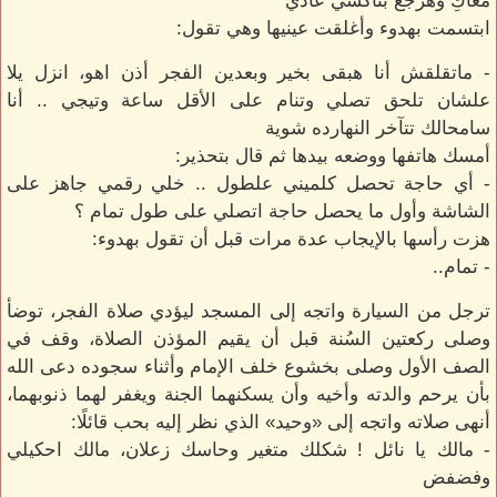
معاكِ وهرجع بتاكسي عادي
ابتسمت بهدوء وأغلقت عينيها وهي تقول:
- ماتقلقش أنا هبقى بخير وبعدين الفجر أذن اهو، انزل يلا
علشان تلحق تصلي وتنام على الأقل ساعة وتيجي .. أنا
سامحالك تتآخر النهارده شوية
أمسك هاتفها ووضعه بيدها ثم قال بتحذير:
- أي حاجة تحصل كلميني علطول .. خلي رقمي جاهز على
الشاشة وأول ما يحصل حاجة اتصلي على طول تمام ؟
هزت رأسها بالإيجاب عدة مرات قبل أن تقول بهدوء:
- تمام..
ترجل من السيارة واتجه إلى المسجد ليؤدي صلاة الفجر، توضأ
وصلى ركعتين السُنة قبل أن يقيم المؤذن الصلاة، وقف في
الصف الأول وصلى بخشوع خلف الإمام وأثناء سجوده دعى الله
بأن يرحم والدته وأخيه وأن يسكنهما الجنة ويغفر لهما ذنوبهما،
أنهى صلاته واتجه إلى «وحيد» الذي نظر إليه بحب قائلًا:
- مالك يا نائل ! شكلك متغير وحاسك زعلان، مالك احكيلي
وفضفض