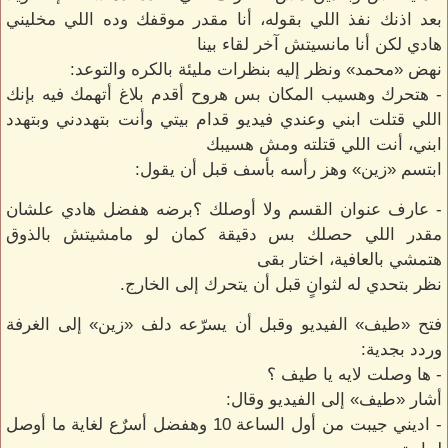
بعد اذنك نفذ اللي بقوله، أنا مقدر موقفك وده اللي مخليني
هادي لكن أنا مانسيتش آخر لقاء بينا
نهض «محمد» ونظر إليه بنظرات مليئة بالكره والتوعد:
- هتحرك وهسيب المكان بس هروح أقدم بلاغ أتهمك فيه بإنك
اللي قتلت ابني وعندي فيديو قدام بيتي وأنت بتهددني وبتهدد
ابني، أنت اللي قتلته ومش هسيبك
ابتسم «زين» وهز رأسه بأسف قبل أن يقول:
- عارف عنوان القسم ولا أوصلك ؟برضه هفضل هادي علشان
مقدر اللي حصلك بس دقيقة كمان لو مامشيتش بالذوق
هتمشي بالعافية، اختار بقى
نظر بتحدي له لثوانٍ قبل أن يتحرك إلى الخارج.
فتح «طيف» الفيديو وقبل أن يسرّعه دلف «زين» إلى الغرفة
وردد بجدية:
- ها وصلت لايه يا طيف ؟
أشار «طيف» إلى الفيديو وقال:
- اديني جيبت من أول الساعة 10 وهفضل أسرٌع لغاية ما أوصل