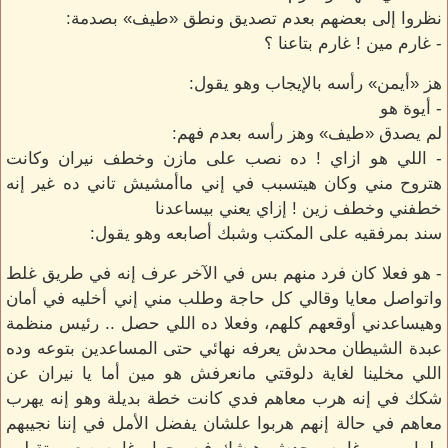
نظروا إلى بعضهم بعدم تصديق ونطق «طيف» بصدمة:
- غارم مين ! غارم بتاعنا ؟
هز «أيمن» رأسه بالإيجاب وهو يقول:
- أيوة هو
لم يصدق «طيف» وهز رأسه بعدم فهم:
- اللي هو ازاي ! ده نصب على مازن وخطف نيران وكانت
هتروح مني وكان هيتسبب في إني ماأمشيش تاني ده غير إنه
خطفني وخطف زين ! إزاي يعني بيساعدنا
سند بمرفقيه على المكتب وشبك أصابعه وهو يقول:
- هو فعلا كان فرد منهم بس في الآخر عرف إنه في طريق غلط
واتواصل معايا وقالي كل حاجة وطلب مني إني أخليه في أمان
وهيساعدني أوقعهم كلهم، وفعلا ده اللي حصل .. رئيس منظمة
عبدة الشيطان محدش يعرفه نهائي حتى المساعدين بتوعه وده
اللي مخلينا لغاية دلوقتي مانعرفش هو مين أما يا نيران عن
شكك في إنه هرب معاهم فدي كانت خطة بديلة وهو إنه يهرب
معاهم في حالة إنهم هربوا علشان يفضل الأمل في إننا نجيبهم