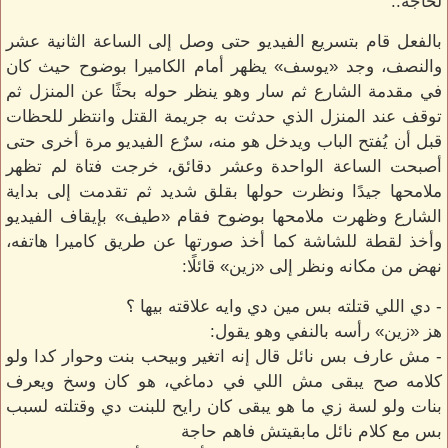
لحاجة..
بالفعل قام بتسريع الفيديو حتى وصل إلى الساعة الثانية عشر
والنصف، وجد «يوسف» يظهر أمام الكاميرا بوضوح حيث كان
في مقدمة الشارع ثم سار وهو ينظر حوله بحثًا عن المنزل ثم
توقف عند المنزل الذي حدثت به جريمة القتل وانتظر للحظات
قبل أن يُفتح الباب ويدخل هو منه، سرٌع الفيديو مرة أخرى حتى
أصبحت الساعة الواحدة وعشر دقائق، خرجت فتاة لم تظهر
ملامحها جيدًا ونظرت حولها بقلق شديد ثم تقدمت إلى بداية
الشارع وظهرت ملامحها بوضوح فقام «طيف» بإيقاف الفيديو
وأخذ لقطة للشاشة كما أخذ صورتها عن طريق كاميرا هاتفه،
نهض من مكانه ونظر إلى «زين» قائلًا:
- دي اللي قتلته بس مين دي وايه علاقته بيها ؟
هز «زين» رأسه بالنفي وهو يقول:
- مش عارف بس نائل قال إنه اتغير وبيحب بنت وحوار كدا ولو
كلامه صح يبقى مش اللي في دماغي، هو كان وسخ ويعرف
بنات ولو لسة زي ما هو يبقى كان رايح للبنت دي وقتلته لسبب
بس مع كلام نائل مابقيتش فاهم حاجة