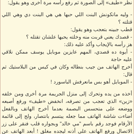
نظر «طيف» إلى الصورة ثم رفع رأسه مرة أخرى وهو يقول:
- وليه ماتكونش البنت اللي حبها هي هي البنت دي وهي اللي
قتلته ؟
قطب جبينه بتعجب وهو يقول:
- قصدك يعني قربت منه وخلته يحبها علشان تقتله ؟
هز رأسه بالإيجاب وأكد عليه ذلك:
- أيوة ده قصدي، المهم عايزين موبايل يوسف ممكن نلاقي
عليه حاجة
أخرج الهاتف من جيب بنطاله وكان في كيس من البلاستيك ثم
قال:
- الموبايل أهو بس مانعرفش الباسورد !
أخذه من يده وتحرك إلى منزل الجريمة مرة أخرى ومن خلفه
«زين» الذي تعجب من تصرفه، انخفض «طيف» ورفع أصبعه
ووضعه على متحسس البصمة بعدما أخرج الهاتف وبالفعل
أضاءت شاشة الهاتف مما جعله يبتسم بانتصار، ولج إلى قائمة
الأرقام فوجد رقم باسم "مي خالد" وبجواره قلب فنقر على زر
الاتصال ورفع الهاتف على أذنه ليجده مغلق ! أبعد الهاتف عن