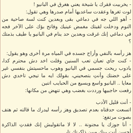
- يخربيت فقرك يا شيخة يعني هغرق في البانيو !
لوت ثغرها وعقدت ساعديها أمام صدرها وهي تقول:
- أهو اللي جه في دماغي بقى وبعدين كنت لسة صاحية من
النوم ودخلت لقيتك مغمض عينيك وفاتح بؤك على الآخر فجه
في دماغي إنك غرقت وبعدين حد ينام في البانيو يا طيف بذمتك
؟
هز رأسه بالنفي وأراح جسده في المياه مرة أخرى وهو يقول:
- كنت جاي تعبان تعب السنين وقلت اخد دش محترم كدا،
يادوب ريحت جسمي في البانيو وهوب ماحسيتش بنفسي غير
على خضتك وأنتِ بتصحيني، بقولك ايه ما تيجي تاخدي دش
معايا .. البانيو واسع ويسيع من الحبايب اتنين
رفعت حاجبيها ورددت بغضب وهي تنهض من مكانها:
- أنت قليل الأدب
اتسعت حدقتاه بعدم تصديق وهز رأسه ليدرك ما قالته ثم هتف
بصوت مرتفع:
- أنا جوزك يا مجنونة .. لا لا ماتقوليش إنك فقدتِ الذاكرة
أحسن أنتِ بينك وبين ذاكرتك تار