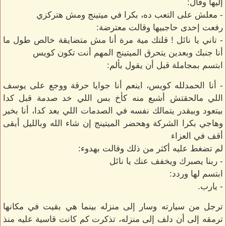
إليها وقال:
- معلش على التعب ده، بكرا في ميتينج ومش هتركزي
رفعت إحدى حاجبيها وقالت معترضة:
- تاني يا نائل ! قلتك مية مرة أنا مش متضايقة خالص طول ما
أنا جنبك وبعدين يتحرق الميتينج المهم أنت تكون كويس
ابتسم بمجاملة قبل أن يقول بألم:
- أنا الحمدلله كويس، اينعم أنا جوايا حرقة ووجع على يوسف
اللي مالحقتش أشبع منه كأخ بس اللي خد صدمة قبل كدا
بيتعود وبيقدر يتمالك نفسه في الصدمات اللي بعد كدا، أنا بخير
وهاجي بكرا الشركة وهحضر الميتينج إن شاء الله وبالليل أبقى
أقف في العزاء
لم تضغط عليه أكثر من ذلك وقالت بهدوء:
- ربنا يصبرك ويخفف عنك يا نائل
ابتسم لها وردد:
- يارب.
ترجل من سيارته وسار إلى منزله بينما هي بقيت في مكانها
ترمقه إلى أن دلف إلى منزله، تذكرت كم كانت قاسية عليه منذ