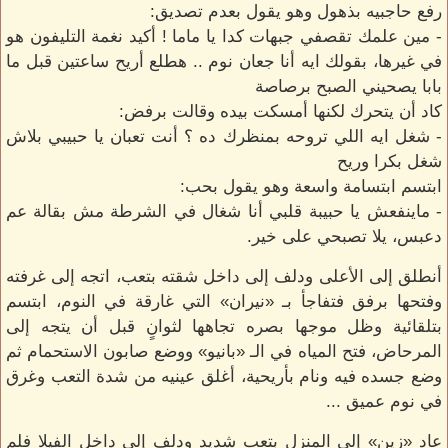
رفع حاجبيه بذهول وهو يقول بعدم تصديق:
- مين علمك تقصفي جبهات كدا يا ماما ! أكيد نغمة التليفون هو
في غيرها، بقولك ايه أنا جعان نوم .. هطلع أريح ساعتين قبل ما
بابا يصحيني الصبح برصاصة
كاد أن يتحرك لكنها أمسكت بيده وقالت برفض:
- شغل ايه اللي تروحه بمنظرك ده ؟ أنت تعبان يا حبيبي بلاش
شغل بكرا وريح
ابتسم ابتسامة واسعة وهو يقول بحب:
- ماينفعش يا حبيبة قلبي أنا شغال في الشرطة مش بقالة عم
دعبس، يلا تصبحي على خير.
أنطلق إلى الأعلى ودلف إلى داخل شقته بتعب، اتجه إلى غرفته
وفتحها برفق فتفاجأ بـ «نيران» التي غارقة في النوم، ابتسم
بتلقائية وظل موجها بصره تجاهها لثوانٍ قبل أن يتجه إلى
المرحاض، فتح المياه في الـ «بانيو» ووضع صابون الاستحمام ثم
وضع جسده فيه ونام بأريحية، أغلق عينيه من شدة التعب وغرق
في نوم عميق ...
عاد «زين» إلى المنزل بتعب شديد ودلف إلى داخل الفيلا فلم