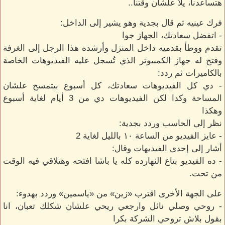
هتساعدنا، يلا علشان وقتنا..
فرك عينيه ثم قال بجدية وهو يشير إلى الداخل:
- اتفضل سعادتك، الجهاز جوا
تقدم ووطأ بقدميه داخل المنزل وأرشده هذا الرجل إلى الغرفة
وفتح له جهاز الكمبيوتر الذي تُسجل عليه الفيديوهات الخاصة
بالكاميرات ثم ردد:
- دي كل الفيديوهات سعادتك، كل أسبوع بيتمسح علشان
المساحة وكدا لكن الفيديوهات دي من 3 أيام لغاية أسبوع
وهكذا
نظر إلى الحاسب وردد بجدية:
- عايز الفيديو من الساعة ١٠ بالليل لغاية 2
أشار إلى إحدى الفيديهات وقال:
- ده الفيديو بتاع النهارده كله يا باشا افتحه وهتلاقي فيه الوقت
من تحت.
على الجهة الأخرى اقترب «زين» من «ياسمين» وردد بهدوء:
- روحي وصلي نائل وارجعي ريحي علشان شكلك تعبان، انا
بقول بلاش تروحي الشركة بكرا