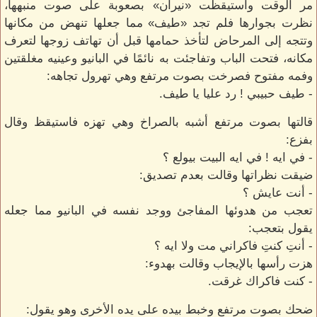
مر الوقت واستيقظت «نيران» بصعوبة على صوت منبهها،
نظرت بجوارها فلم تجد «طيف» مما جعلها تنهض من مكانها
وتتجه إلى المرحاض لتأخذ حمامها قبل أن تهاتف زوجها لتعرف
مكانه، فتحت الباب وتفاجئت به نائمًا في البانيو وعينيه مغلقتين
وفمه مفتوح فصرخت بصوت مرتفع وهي تهرول تجاهه:
- طيف حبيبي ! رد عليا يا طيف.
قالتها بصوت مرتفع أشبه بالصراخ وهي تهزه فاستيقظ وقال
بفزع:
- في ايه ! في ايه البيت بيولع ؟
ضيقت نظراتها وقالت بعدم تصديق:
- أنت عايش ؟
تعجب من هدوئها المفاجئ ووجد نفسه في البانيو مما جعله
يقول بتعجب:
- أنتِ كنتِ فاكراني مت ولا ايه ؟
هزت رأسها بالإيجاب وقالت بهدوء:
- كنت فاكراك غرقت.
ضحك بصوت مرتفع وخبط بيده على يده الأخرى وهو يقول: