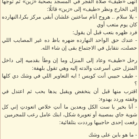
أنهى «طيف» صلاة الفجر في المسجد بصحبة «زين» ثم توجها
إلى الخارج ونظر «طيف» إلى «زين» قائلًا:
- يلا سلام .. هروح أنام ساعتين علشان أبقى مركز بكرا،النهارده
كان يوم متعب أوي
فرد ظهره بتعب قبل أن يقول:
- عندك حق الواحد النهارده ضهره باظ ده غير المصايب اللي
حصلت، نتقابل في الاجتماع بقى إن شاء الله.
رحل «طيف» وعاد إلى المنزل وما إن وطأ بقدميه إلى داخل
المنزل حتى أسرعت والدته إليه وهي تقول بلهفة:
- طيف حبيبي أنت كويس ! ايه التعاوير اللي في وشك دي كلها
؟
اقترب منها قبل أن ينخفض ويقبل يدها بحب ثم اعتدل في
وقفته وردد بهدوء:
- أنا بخير يا ست الكل وبعدين ما أنتِ خلاص اتعودتِ إني كل
شوية جاي بمصيبة أو تعويرة شكل، ابنك عامل رعب للمجرمين
رفعت إحدى حاجبيها ورددت بتلقائية:
- ما هو باين على وشك