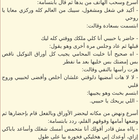
أسرع وسحب الهاتف من يدها ثم قال بابتسامة:
- أكيد في شغل ومشغول، سيبك من العالم كله وركزي معايا يا
روحي
ابتسمت بسعادة وقالت:
- حاضر يا حبيبي أنا كلي ملكك ووقتي كله ليك
قبلها ثم عاد وجلس مرة أخرى وهو يقول:
- اه صحيح أنا خليت المحامي يجيب كل أوراق التوكيل ناقص
بس إمضتك بس خليها بعد ما نفطر
هزت رأسها بالنفي وقالت:
- لا لا هات أمضيها دلوقتي علشان أخلص وأفضى لحبيبي وروح
قلبي
ابتسم بخبث وهو يجيبها:
- اللي يريحك يا حبيبي.
أسرع ونهض من مكانه ليحضر الأوراق وبالفعل قام بإحضارها ثم
وضعها أمامها وفوقهم القلم، ردد بابتسامة:
- يااه مش قادر أقولك أنا متحمس أمسك شغلك وأساعد باباكي
إزاي، أوعدك إني هخليكي فخورة بيا على طول