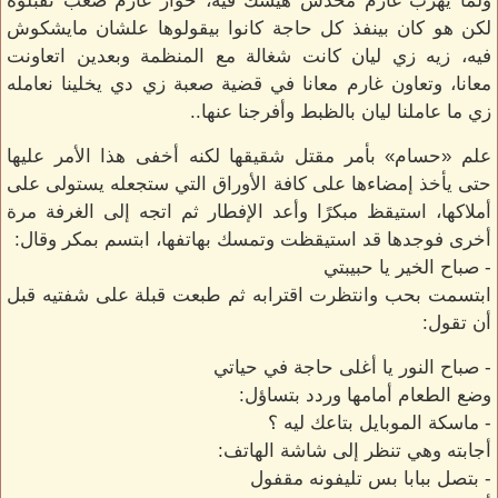
ولما يهرب غارم محدش هيشك فيه، حوار غارم صعب تقبلوه
لكن هو كان بينفذ كل حاجة كانوا بيقولوها علشان مايشكوش
فيه، زيه زي ليان كانت شغالة مع المنظمة وبعدين اتعاونت
معانا، وتعاون غارم معانا في قضية صعبة زي دي يخلينا نعامله
زي ما عاملنا ليان بالظبط وأفرجنا عنها..
علم «حسام» بأمر مقتل شقيقها لكنه أخفى هذا الأمر عليها
حتى يأخذ إمضاءها على كافة الأوراق التي ستجعله يستولى على
أملاكها، استيقظ مبكرًا وأعد الإفطار ثم اتجه إلى الغرفة مرة
أخرى فوجدها قد استيقظت وتمسك بهاتفها، ابتسم بمكر وقال:
- صباح الخير يا حبيبتي
ابتسمت بحب وانتظرت اقترابه ثم طبعت قبلة على شفتيه قبل
أن تقول:
- صباح النور يا أغلى حاجة في حياتي
وضع الطعام أمامها وردد بتساؤل:
- ماسكة الموبايل بتاعك ليه ؟
أجابته وهي تنظر إلى شاشة الهاتف:
- بتصل ببابا بس تليفونه مقفول