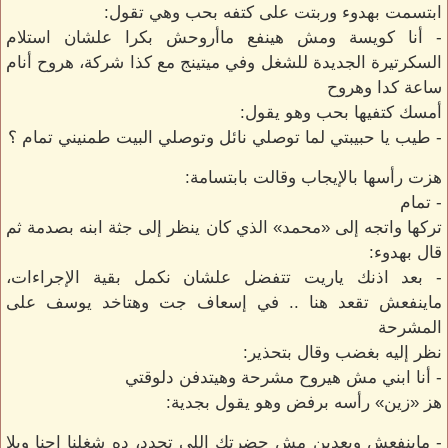
ابتسمت بهدوء وربتت على كتفه بحب وهي تقول:
- أنا كويسة ومش هينفع ماأروحش بكرا علشان استلام
السكرتيرة الجديدة للشغل وفي ميتينج مع كذا شركة، هروح أنام
ساعة كدا وهروح
أمسك كتفيها بحب وهو يقول:
- طيب يا حبيبتي لما توصلي نائل وتوصلي البيت طمنيني تمام ؟
هزت رأسها بالإيجاب وقالت بابتسامة:
- تمام
تركها واتجه إلى «محمد» الذي كان ينظر إلى جثة ابنه بصدمة ثم
قال بهدوء:
- بعد اذنك ياريت تتفضل علشان نكمل بقية الإجراءات،
ماينفعش تقعد هنا .. في إسعاف جت وهتاخد يوسف على
المشرحة
نظر إليه بغضب وقال بتحذير:
- أنا ابني مش هيروح مشرحة وهيتدفن دلوقتي
هز «زين» رأسه برفض وهو يقول بجدية:
- ماينفعش وبعدين مش حضرتك اللي تحدد، ده شغلنا إحنا ويلا