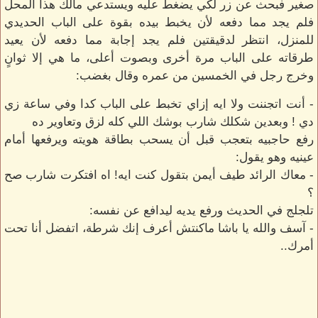
صغير فبحث عن زر لكي يضغط عليه ويستدعي مالك هذا المحل
فلم يجد مما دفعه لأن يخبط بيده بقوة على الباب الحديدي
للمنزل، انتظر لدقيقتين فلم يجد إجابة مما دفعه لأن يعيد
طرقاته على الباب مرة أخرى وبصوت أعلى، ما هي إلا ثوانٍ
وخرج رجل في الخمسين من عمره وقال بغضب:
- أنت اتجننت ولا ايه إزاي تخبط على الباب كدا وفي ساعة زي
دي ! وبعدين شكلك شارب بوشك اللي كله لزق وتعاوير ده
رفع حاجبيه بتعجب قبل أن يسحب بطاقة هويته ويرفعها أمام
عينيه وهو يقول:
- معاك الرائد طيف أيمن بتقول كنت ايه! اه افتكرت شارب صح
؟
تلجلج في الحديث ورفع يديه ليدافع عن نفسه:
- آسف والله يا باشا ماكنتش أعرف إنك شرطة، اتفضل أنا تحت
أمرك..