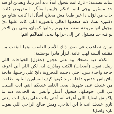
سالم بصدمة: - تار!. انت بتجول ايه؟ ديه أمر ربنا، وبعدين لو فيه
حد مسئول يبجى انتم، لانكم جايبينها متأخّر. المفروض كانت
جات من لوّل، دا غير طبعا مش محتاج أسأل اذا كانت بتتابع مع
دكتورة نسا، لانه ضغطها العالي بالصورة اللي كات عليها ديْ
بيجول انها مريضة ضغط مع ورم رجليها كومان، يعني من الآخر
لو فيه حد مسئول عن إلى جرالها يبجى اهمالكم انتم!
نيران تصاعدت في صدر ذلك الأسد الغاضب بينما انبثقت من
مقلتيه ألسنة لهب عاتية، ليزأر هادرا بوحشية:
- الكلام ديه تضحك بيه على عجول (عقول) الخواجات اللي
زييك، تعوت (أصحاب) الكتب ومادْرِك ايه، لكن اللي أني أعرفه
حاجة واحدة بس. اختي دخلت المخروبة دايْ على رجليها، فايجة
مافيهاش خدش، داخله تولد كيفها كيف النساوين التانية. طلعت
من عنديك على ضهرها. يبجى الغلط عنديكم انتم. انت السبب
في اللي حوصلها. هتجول أعمار وأبصر ايه الحديت ديه ما
ياكولش امعايا. اللي أعرفه أنه أختي ماتت على يديك انت. يعني
تاري عنديك انت يا ابن الناجي. ومش صالح الراجي اللي يفوت
تارَه واصل!