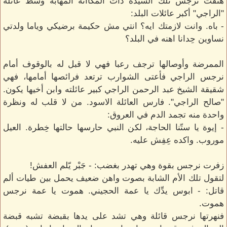
هتفت نرجس تلك السيدة ذات المكاانة المهابة وسط عائلة
"الراجي" أكبر عائلات البلد:
- باه. وانت لازمتك ايه؟ انتي مش حكيمة برضيكي وياما ولدتي
نساوين حِدانا اهنه في البلد؟
الممرضة وأوصالها ترجف رعبا فهي لا قبل له بالوقوف أمام
نرجس الراجي فأعتى الشوارب ترتعد فرائصها أمامها، فهي
شقيقة الشيخ عبد الرحمن الراجي كبير عائلته وابن أخيها يكون.
"صالح الراجي". فارس العائلة الاسود. من لا قلب له ونظرة
واحدة منه تجمد الدم في العروق:
- إيوة يا ستّنا الحاجة، لكن النبي حارسها حالتها خِطرة. العيل
موروب. واكده عِفِش عليه.
زفرت نرجس بقوة وهي تهدر بغضب: - جَبْر يّلم العفش!
لتقول تلك الأم الشابة بصوت واهن ضعيف يحمل بين طيات ألم
قاتل: - ابوس يدِّك يا عمة الحجيني. هموت يا عمة نرجس
هموت.
فنهرتها نرجس قائلة وهي تشد على يدها بقبضة تشبه قبضة