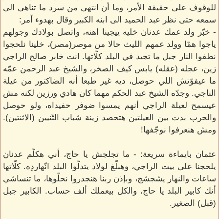
للوقوف على حقيقة الأمر، وما أن انتهى من سرد ما تناهى الى
سمعه حتى نظر عبد الحميد الى ابنه الكبير وقال بهدوء آمر:
- خبّر ولد عمك عدنان خليه ييجينا اهنه، واتصل بولادك وجولهم
ياجوا همّا وولد عمهم الليث حالا من موصر(مصر)، خلينا نلحجوا
نطفوا النار جبل ما تجيد في البلد كلّاتها. انت خابر صالح الراجي
زين، عجله (عقله) يابس كيف الصخر، والشيخ عبد الرحمن عمّه
ما عيفوّتش اللي حوصل، ديه غير طبعا أنه الضاكتور من عيلة
الناجي. وجدّه الشيخ عبد الحكم مهما كان هادي ورزين لكنه مش
عيسمح لعيلة الراجي أنهم يمسوا ضوفر حفيداه، ولو حوصل
والحرب بدت بين العيلتين هتحصد زينة شباب التّنيين (الاثنتين).
ومش هنعرفوا نوجّفها!
عثمان بايماءة سريعة: - ما تجلجش يا حاج، أني هكلّم عدنان
يلحجنا على بيت الراجي، وهبلّغ لولاد يتدلّوا البلد انّهاردِه. كلّاتها
ساعات والنهار يشجشج، وبإذن ربنا هنجدروا نحلّوها، ما تنساشي
أنك كابير البلد يا حاج، والكل بيعملك ألف حساب. الكابير جبل
(قبل) الصغير.