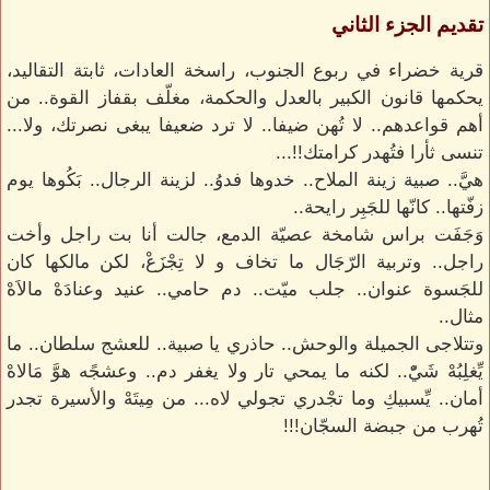
تقديم الجزء الثاني
قرية خضراء في ربوع الجنوب، راسخة العادات، ثابتة التقاليد،
يحكمها قانون الكبير بالعدل والحكمة، مغلّف بقفاز القوة.. من
أهم قواعدهم.. لا تُهن ضيفا.. لا ترد ضعيفا يبغى نصرتك، ولا...
تنسى ثأرا فتُهدر كرامتك!!...
هيَّ.. صبية زينة الملاح.. خدوها فدوُ.. لزينة الرجال.. بَكُوها يوم
زفّتها.. كانّها للجَبِر رايحة..
وَجَفَت براس شامخة عصيّة الدمع، جالت أنا بت راجل وأخت
راجل.. وتربية الرّجَال ما تخاف و لا تِجْزَعْ، لكن مالكها كان
للجَسوة عنوان.. جلب ميّت.. دم حامي.. عنيد وعنادَهْ مالاَهْ
مثال..
وتتلاجى الجميلة والوحش.. حاذري يا صبية.. للعشج سلطان.. ما
يِّغلِبُهْ شَيّْ.. لكنه ما يمحي تار ولا يغفر دم.. وعشجًه هوَّ مَالاهْ
أمان.. يِّسبيكِ وما تجْدري تجولي لاه... من مِيتَهْ والأسيرة تجدر
تُهرب من جبضة السجّان!!!