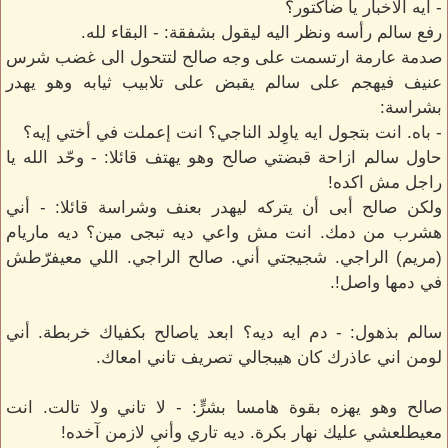
- ايه الاخبار يا ضاكتور؟
رفع سالم رأسه ونظر اليه ليقول بشفقة: - البقاء لله.
صدمة عارمة ارتسمت على وجه صالح لتتحول الى غضب شرس
عنيف فيهجم على سالم يقبض على تلابيب ثيابه وهو يهدر
بشراسة:
- باه. انت بتجول ايه ياوِلد الناجي؟ انت إعملت في أختي إيه؟
حاول سالم ازاحة قبضتي صالح وهو يهتف قائلا: - وحّد الله يا
راجل مش اكده!
ولكن صالح أبى أن يتركه ليهدر بعنف وشراسة قائلا: - أني
هشرب من دمك. انت مش واعي ديه تبجى مين؟ ديه ماريام
(مريم) الراجي. شجيجتي أني. صالح الراجي. اللي معيفرّطش
في دمها واصل!.
سالم بذهول: - دم ايه ديه؟ ابعد ياصالح بكفياك خربطة. أني
لومن اني عاذرك كان هيبجالي تصريف تاني امعاك.
صالح وهو يهزه بقوة هامسا بشرٍّ: - لا تاني ولا تالت. انت
معيطلعشي عليك نهار بكرة. ديه تاري وأني لازمن آخده!