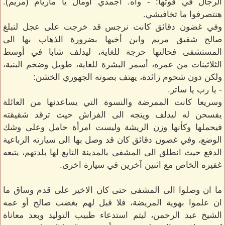
الرجال في قوتها: - واه. اجمدي اومال يا ماريام (مريم).
هنتصرفوا ما تخافيشي.
وفي غضون دقائق كانت نرجس قد خرجت على عجل لتبلغ
صالح شقيق مريم وابن أخيها بضرورة الذهاب بها الى
المستشفى فحالتها حرجة للغاية، ليدلف شابا في أوسط
الثلاثينات من عمره، أسمر البشرة للغاية، طويل وضخم البنية،
ولكن دون شحوم زائدة، يهتف بصوته الجهوري الخشن:
- يا رب يا ساتر.
وسريعا كانت الممرضة والنسوة التي يساعدنها من العائلة
يفسحن له ليدلف ويتجه الى الفراش حيث ترقد شقيقته
فيحملها وكأنها وزن الريشة وليست امرأة حامل وعلى وشك
الوضع، وفي غضون دقائق كان قد وصل بها الى سيارته الرباعية
الدفع حيث انطلق الى المشفى بالمدينة التابع لها بلدتهم، يتبعه
غفيره الخاص مع اثنين آخرين في سيارة اخرى.
ما ان وصلوا الى المشفى حتى كان الاخير على قدم وساق ما
ان علموا بهوية المريضة، فلا قبل لهم بغضب صالح أو عمه
الشيخ عبد الرحمن، ليتم استدعاء طبيب التوليد وبعد معاناة