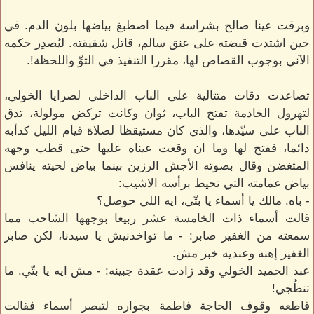
وبرقت عينا صالح بشراسة فيما اصطبغ بياضها بلون الدم. في
حين اشتدت قبضته على عنق سالم، قاتل شقيقته. ليُصدِر حكمه
الآني بوجوب القصاص لها، مقررا التنفيذ في التوِّ واللحظة!.
تصاعدت دقات متتالية على الباب الداخلي لصرايا الخولي،
لتهرول الخادمة تفتح الباب، ثوان وكانت تركض مولولة، تدق
الباب على سيّدها، والذي كان مستيقظا لصلاة قيام الليل كدأبه
دائما، ففتح لها وما ان وقعت عيناه عليها حتى قطب وجهه
المتغضن وقال بصوته الأجش الرزين بينما بياض لحيته ينافس
بياض عمامته التي تحيط برأسه الاشيب:
- باه. مالك يا أسماء يا بتّي، ايه اللي حوصل؟
قالت أسماء ذات الخامسة عشر ربيعا بوجهها الشاحب مما
سمعته من الغفير صابر: - ما تواخذنيش يا سيدنا، لكن صابر
الغفير إهنه وعنديه خبر مش.
عبد الحميد الخولي وقد زادت عقدة جبينه: - مش ايه يا بتّي. ما
تنطُجي!
قاطعه وقوف الحاجة فاطمة بجواره لتبصر أسماء فقالت