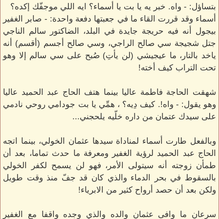
بتساؤل: - واه. خبر يه يا بت يا أسماء؟ ايه اللي موجفّك إكده؟
أسماء وقد قررت القاء ما في جعبتها دفعة واحدة: - صابر الغفير
بيجول أنه فيه حريجة جايدة في البلد، الضاكتور سالم الناجي
جتل شجيجة سي صالح الراجي، وسي صالح أجسم (أقسم) أنه
ياخد بالتار، ما عيجيشي (لن يأتِ) صُبح على سي سالم إلا وهو
تحت التراب كيف أخته!
شهقت الحاجة فاطمة عاليا بينما هتف الحاج عبد الحميد عاليا
وهو يقول: - واه!. كيف دِيه؟ ، همِّي يا بت جودامي روحي نادمي
على سيدك عتمان من داره خلّيه يلحجني...
وبالفعل طارت أسماء لمناداة سيدها عثمان الخولي، بينما اتجه
الحاج عبد الحميد لرؤية الغفير ومعرفة ما حدث تماما، بعد أن
طمأن زوجته أنه سيتولى الأمر، فهو لن يسمح لكفر الخولي
بالسقوط في بحر الدماء والذي كان قد جفّ منذ وقت طويل
ولكن بعد أن حصد أرواح كثير من الابرياء!
سرعان ما وافى عثمان والده والذي وجده واقفا مع الغفير