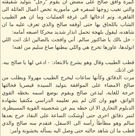
كبيرة وافق صالح على مضض أن يقوم "رجل" بتوليد شقيقته
والتي تغيب زوجها لسفره في مأمورية تخص أعمال العائلة الى
القاهرة، وتم ادخالها الى غرفة العمليات وما ان هم الطبيب
الشاب باللحاق بها حتى أوقفه صالح والذي تعرف عليه ما ان
شاهده، ليقول بلهجة تحمل انذار شديد محركا اصبعه أمامه:
- خل بالك يا ضاكتور سالم. أني وافجت بالضالين انك انت اللي
اتولدها، عاوزها تخرج هي واللي ببطنها صاغ سليم من اهنه!
قطب الطبيب وقال وهو يشرع بالابتعاد: - ادعي لها يا صالح بيه.
عن اذنك.
مرت الدقائق وكأنها ساعات ليخرج الطبيب مهرولا ويطلب من
صالح الامضاء على الموافقة بتوليد السيدة قيصريا فحالتها
حرجة للغاية، ليذعن صالح ويقوم بوضع اسمه بخطه القوي
الواثق، فهو وان كان لم يتم تعليمه الدراسي مكتفيا بشهادة
الدبلوم التجاري الا ان خطه ينم عن شخصيته القوية المسيطرة،
لتمر دقائق اخرى حتى أوشكت الساعة على النفاذ خرج بعدها
سالم وهو مطأطأ رأسه الى الاسفل، فتقدم منه صالح والذي
قطب ما ان شاهد حالته حتى وصل اليه يسأله بخشونة وأمر: