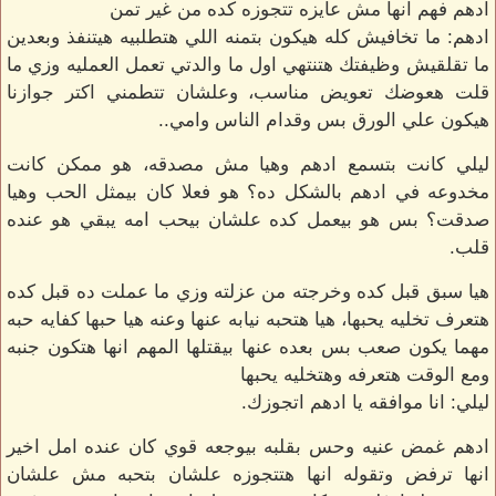
ادهم فهم انها مش عايزه تتجوزه كده من غير تمن
ادهم: ما تخافيش كله هيكون بتمنه اللي هتطلبيه هيتنفذ وبعدين
ما تقلقيش وظيفتك هتنتهي اول ما والدتي تعمل العمليه وزي ما
قلت هعوضك تعويض مناسب، وعلشان تتطمني اكتر جوازنا
هيكون علي الورق بس وقدام الناس وامي..
ليلي كانت بتسمع ادهم وهيا مش مصدقه، هو ممكن كانت
مخدوعه في ادهم بالشكل ده؟ هو فعلا كان بيمثل الحب وهيا
صدقت؟ بس هو بيعمل كده علشان بيحب امه يبقي هو عنده
قلب.
هيا سبق قبل كده وخرجته من عزلته وزي ما عملت ده قبل كده
هتعرف تخليه يحبها، هيا هتحبه نيابه عنها وعنه هيا حبها كفايه حبه
مهما يكون صعب بس بعده عنها بيقتلها المهم انها هتكون جنبه
ومع الوقت هتعرفه وهتخليه يحبها
ليلي: انا موافقه يا ادهم اتجوزك.
ادهم غمض عنيه وحس بقلبه بيوجعه قوي كان عنده امل اخير
انها ترفض وتقوله انها هتتجوزه علشان بتحبه مش علشان