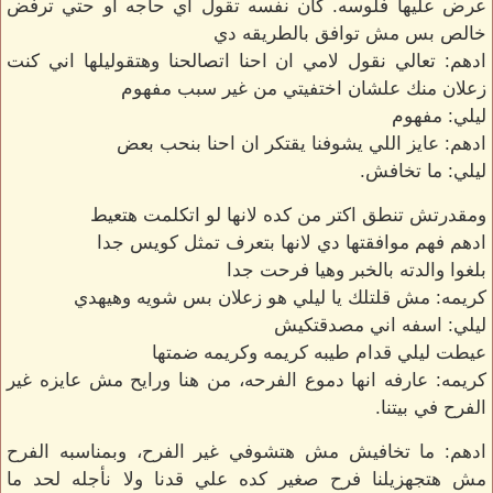
عرض عليها فلوسه. كان نفسه تقول اي حاجه او حتي ترفض
خالص بس مش توافق بالطريقه دي
ادهم: تعالي نقول لامي ان احنا اتصالحنا وهتقوليلها اني كنت
زعلان منك علشان اختفيتي من غير سبب مفهوم
ليلي: مفهوم
ادهم: عايز اللي يشوفنا يقتكر ان احنا بنحب بعض
ليلي: ما تخافش.
ومقدرتش تنطق اكتر من كده لانها لو اتكلمت هتعيط
ادهم فهم موافقتها دي لانها بتعرف تمثل كويس جدا
بلغوا والدته بالخبر وهيا فرحت جدا
كريمه: مش قلتلك يا ليلي هو زعلان بس شويه وهيهدي
ليلي: اسفه اني مصدقتكيش
عيطت ليلي قدام طيبه كريمه وكريمه ضمتها
كريمه: عارفه انها دموع الفرحه، من هنا ورايح مش عايزه غير
الفرح في بيتنا.
ادهم: ما تخافيش مش هتشوفي غير الفرح، وبمناسبه الفرح
مش هتجهزيلنا فرح صغير كده علي قدنا ولا نأجله لحد ما