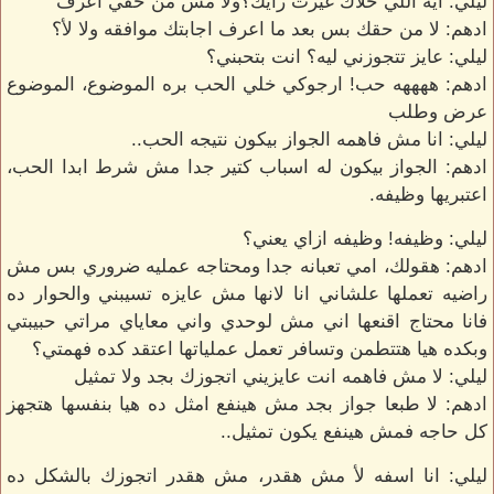
ليلي: ايه اللي خلاك غيرت رأيك؟ولا مش من حقي اعرف
ادهم: لا من حقك بس بعد ما اعرف اجابتك موافقه ولا لأ؟
ليلي: عايز تتجوزني ليه؟ انت بتحبني؟
ادهم: ههههه حب! ارجوكي خلي الحب بره الموضوع، الموضوع
عرض وطلب
ليلي: انا مش فاهمه الجواز بيكون نتيجه الحب..
ادهم: الجواز بيكون له اسباب كتير جدا مش شرط ابدا الحب،
اعتبريها وظيفه.
ليلي: وظيفه! وظيفه ازاي يعني؟
ادهم: هقولك، امي تعبانه جدا ومحتاجه عمليه ضروري بس مش
راضيه تعملها علشاني انا لانها مش عايزه تسيبني والحوار ده
فانا محتاج اقنعها اني مش لوحدي واني معاياي مراتي حبيبتي
وبكده هيا هتتطمن وتسافر تعمل عملياتها اعتقد كده فهمتي؟
ليلي: لا مش فاهمه انت عايزيني اتجوزك بجد ولا تمثيل
ادهم: لا طبعا جواز بجد مش هينفع امثل ده هيا بنفسها هتجهز
كل حاجه فمش هينفع يكون تمثيل..
ليلي: انا اسفه لأ مش هقدر، مش هقدر اتجوزك بالشكل ده