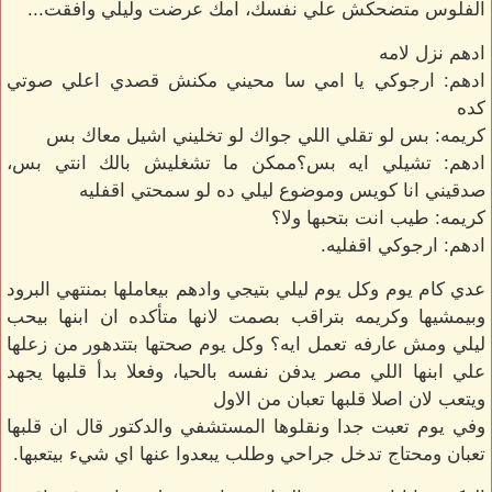
الفلوس متضحكش علي نفسك، امك عرضت وليلي وافقت...
ادهم نزل لامه
ادهم: ارجوكي يا امي سا محيني مكنش قصدي اعلي صوتي
كده
كريمه: بس لو تقلي اللي جواك لو تخليني اشيل معاك بس
ادهم: تشيلي ايه بس؟ممكن ما تشغليش بالك انتي بس،
صدقيني انا كويس وموضوع ليلي ده لو سمحتي اقفليه
كريمه: طيب انت بتحبها ولا؟
ادهم: ارجوكي اقفليه.
عدي كام يوم وكل يوم ليلي بتيجي وادهم بيعاملها بمنتهي البرود
وبيمشيها وكريمه بتراقب بصمت لانها متأكده ان ابنها بيحب
ليلي ومش عارفه تعمل ايه؟ وكل يوم صحتها بتتدهور من زعلها
علي ابنها اللي مصر يدفن نفسه بالحيا، وفعلا بدأ قلبها يجهد
ويتعب لان اصلا قلبها تعبان من الاول
وفي يوم تعبت جدا ونقلوها المستشفي والدكتور قال ان قلبها
تعبان ومحتاج تدخل جراحي وطلب يبعدوا عنها اي شيء بيتعبها.