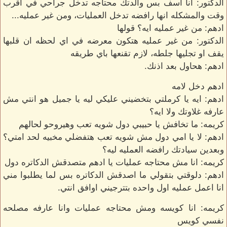
الدكتور: انا اسف بس والدتك محتاجه تدخل جراحي في اقرب
وقت والمشكله انها رافضه تدخل العمليات، ومن غير عمليه...
ادهم: من غير عمليه ايه؟ قولها
الدكتور: من غير عمليه هتكون معرضه في اي لحظه ان قلبها
يقف او تجليها جلطه، لازم تقنعها باي طريقه
ادهم: هحاول بعد اذنك.
ادهم دخل لامه
ادهم: ايه يا كرملتي بتخضيني عليكي ليه يا جميل هو انتي مش
عارفه غلاوتك ولا ايه؟
كريمه: ما تخافش يا حبيبي دول شويه تعب وهيروحو لحالهم
ادهم: لا يا امي دول مش شويه تعب هتفضلي مخبيه لحد امتي؟
وبعدين سيادتك رافضه العمليه ليه؟
كريمه: انا مش محتاجه عمليات يا ادهم متصدقش الدكاتره دول
ادهم: دلوقتي بتقولي ما اصدقش الدكاتره بس لما يطلبوا مني
انا اعمل عمليه اول واحده بتترجيني اوافق انتي.
كريمه: انا كويسه ومش محتاجه عمليات وانا عارفه مصلحه
نفسي كويس