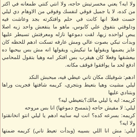
ولا ايه؟ يعني مخسرتيش حاجه، ولا انتي كنتي طمعانه في اكتر
من كده، لا يا جميل فوقي لنفسك وفوقي من الاوهام دي ليلي
حست فعلا انها كانت في حلم وافتكرته بجد وعاشت فيه
ودلوقتي بتفوق علي كابوس، ماهو ما ينفعش واحد زيه اصلا
يبص لواحده زيها، لقت دموعها نازله ومعرفتش تسيطر عليها
وبدأت تبكي بصوت عالي ومش عارفه تسكت ادهم للحظه كان
عايز يضمها ويقولها ما تبكيش، ويقولها انه مش بس بيحبها ده
بيعشقها وفعلا كان هيقرب بس افتكر امه وهيا بتقول للمحامي
ادفع لحد ما يوافقوا فوقف مكانه.
ادهم: شوفيلك مكان تاني عيطي فيه، مبحبش النكد
ليلي مشيت وهيا بتعيط وبتجري، كريمه شافتها فجريت وراها
وبتنادي عليها
كريمه: ايه يا ليلي مالك؟بتعيطي ليه؟
ليلي: لا مفيش حاجه (بتمسح دموعها) انا بس مروحه
كريمه: بسرعه كده؟ انت ليه سايبه ادهم يا ليلي انتو اتخانقتوا
ولا ايه؟
ليلي: مش انا اللي بسيبه (وبدأت تعيط تاني) كريمه ضمتها