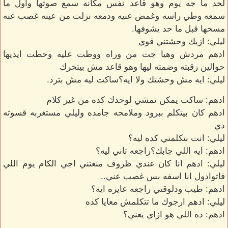
لحد ما جه يوم وهو قاعد نفس مكانه سمع صوتها واول ما
سمعه وطي راسه وغمض عنيه ودمعه نزلت من عينه غصب عنه
مسحها قبل ما حد يشوفها.
ليلي: ازيك وحشتني قوي
ادهم مردش وهيا جت من وراه ووطت عليه وحطت ايديها
حوالين رقبته وضمته ليها وهو قاعد مش بيتحرك
ليلي: ايه مش وحشتك ولا ايه؟ساكت ليه مش بترد.
ادهم: ساكت يمكن تمشي لوحدك كده من غير كلام
ادهم كان بيتكلم ببرود وملامحه جامده وليلي مستغربه قسوته
دي
ليلي: انت بتكلمني كده ليه؟
ادهم: ايه اللي جابك؟راجعه تاني ليه؟
ليلي: ادهم انا كان عندي ظروف منعتني اجي الكام يوم اللي
فاتوادول انا اسفه بس غصب عني..
ادهم: طيب ودلوقتي راجعه عايزه ايه؟
ليلي: ادهم ارجوك ما تتكلمش معايا كده
ادهم: ده اللي هو ازاي يعني؟