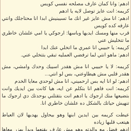
ادهم: وانا كمان عارف مصلحه نفسي كويس
كريمه: انت عايز توصل لايه يا ادهم
ادهم: انا مش عايز غير انك ما تسيبنيش ابدا انا محتاجلك وانتي
عارفه كده كويس
قرب منها ومسك ايديها وباسها: ارجوكي يا امي علشان خاطري
ما تتخليش عني
كريمه: يا حبيبي انا عمري ما اتخلي عنك ابدا
ادهم: ماهو انتي لما ترفضي العمليه تبقي بتتخلي عني.
كريمه: لا يا حبيبي انا مش هقدر اسيبك وحدك وامشي، مش
هقدر قلبي مش هيطاوعني، بس لو انتي...
ادهم: لو انا ايه بس ارحميني، انا مش لوحدي معايا الخدم
كريمه: انت فاهم انا بتكلم عن ايه، هيا كانت بين ايديك وانت
بتضيعها منك ارجوك يا ادهم انت بتقتلني بوحدتك دي ارجوك ما
تنهيش حياتك بالشكل ده علشان خاطري انا.
عيطت كريمه بين ايدين ابنها وهو بيحاول يهديها لان العياط
هيتعب قلبها زياده
ادهم فضل مع والدته وهو مش عارف يقنعها وبدأ يهزر معاها