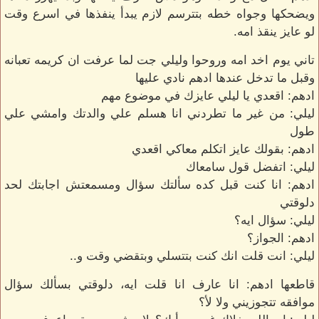
ويضحكها وجواه خطه بتترسم لازم يبدأ ينفذها في اسرع وقت
لو عايز ينقذ امه.
تاني يوم اخد امه وروحوا وليلي جت لما عرفت ان كريمه تعبانه
وقبل ما تدخل عندها ادهم نادي عليها
ادهم: اقعدي يا ليلي عايزك في موضوع مهم
ليلي: من غير ما تطردني انا هسلم علي والدتك وامشي علي
طول
ادهم: بقولك عايز اتكلم معاكي اقعدي
ليلي: اتفضل قول سامعاك
ادهم: انا كنت قبل كده سألتك سؤال ومسمعتش اجابتك لحد
دلوقتي
ليلي: سؤال ايه؟
ادهم: الجواز؟
ليلي: انت قلت انك كنت بتتسلي وبتقضي وقت و..
قاطعها ادهم: انا عارف انا قلت ايه، دلوقتي بسألك سؤال
موافقه تتجوزيني ولا لأ؟