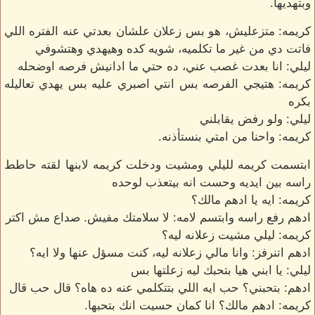
وبتهديها.
كريمه: متزعليش، هو بس زعلان علشان بعدتي عنه الفتره اللي
فاتت دي من غير ما تكلميه، شويه كده وهيهدي وهتشوفي
ليلي: انا بعدت غصب عني، ده حتي ما ادانيش فرصه اوضحله
كريمه: هتيجي الفرصه بس انتي اصبري عليه بس يهدي تعاليله
بكره
ليلي: ولو رفض يقابلني
كريمه: واحنا من امتي بنستأذنه.
ابتسمت كريمه لليلي ومشيت ودخلت كريمه لابنها لقته حاطط
راسه بين ايديه وحست انه بيتعذب لوحده
كريمه: ايه يا ادهم مالك؟
ادهم رفع راسه وابتسم لامه: لا سلامتك مفيش. صداع مش اكتر
كريمه: ليلي مشيت زعلانه ليه؟
ادهم اتنرفز: وانا مالي زعلانه ليه، كنت مسؤل عنها ولا ايه؟
ليلي: يا ابني هيا بتحبك ليه زعلتها بس
ادهم: بتحبني؟ حب ايه اللي بتتكلمي عنه ده هاه؟ قال حب قال
كريمه: ادهم مالك؟ انا كمان حسيت انك بتحبها.