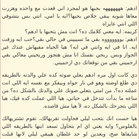
ادهم: هههههههه بحبها هو لمجرد اني قعدت مع واحده وهزرت
معاها شويه يبقي خلاص بحبها؟ايه يا امي، انتي بس بتشوفي
اللي انتي عايزاه
كريمه: ايه معني كلامك ده؟ انت مش بتحبها يا ادهم؟
ادهم: يوووووووه بقي ما تسيبيني في حالي بقي؟حب ايه وزفت
ايه. انا في ايه وانتي في ايه؟ هيا الحياه مفيهاش عندك غير
الجواز وبس. ريحي نفسك انا مش هتجوز وريحيني معاكي بقي
ارحميني بقي من توقعاتك دي ارحميني.
دي كانت اول مره ادهم يعلي صوته كده علي والدته بالطريقه
دي طلع اوضته وهو في نار جواه وبيفكر مع نفسه ايه اللي انت
عملته ده؟، من امتي بتعلي صوتك علي والدتك بالشكل ده؟ من
ساعه ما بدأت تتدخل في حياتي، هيا اللي عملت كده فيك، هيا
اللي بتجرحك بالشكل ده، لأ هيا مش قاصده.
هيا حست انك بتحب ليلي فحاولت تقربهالك، تقوم تشتريهالك
بالفلوس؟ وايه يعني اي ام بتحاول تسعد ابنها بالطريقه اللي
شايفاها صح، وبعدين لو حد غلطان هيبقي ليلي لانها قبلت