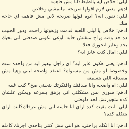
ليلي: خلاص ايه بالظبط؟انا مش فاهمه
ادهم: يعني لازم اقولها صريحه. ماتمشي وخلاص
ليلي: تقول ايه؟ ايوه قولها صريحه لاني مش فاهمه اي حاجه
منك
ادهم: خلاص يا ليلي اللعبه قدمت وزهوتها راحت، ودور الحبيب
ده خد وقته وراح مبقتش حابه، اوعي تكوني صدقتي اني بحبك
بجد وعايز اتجوزك فعلا
ليلي: امال كنت عايز ايه؟
ادهم: يعني هكون عايز ايه؟ اي راجل بيعوز ايه من واحده ست
وخصوصا لو مش من مستواه؟ اعتقد واضحه ليلي وهيا مش
مصدقه اللي بتسمعه
ليلي: اه واضحه وانا صدقتك وافتكرتك بتحبني صح؟ كنت غبيه
ادهم: سوري بس مشكلتي اني بزهق بسرعه ويمكن علشان
كده متجوزتش لحد دلوقتي
ليلي: انت بقيت كده ازاي انا حاسه اني مش عرفاك؟انت ازاي
بتتكلم كده؟
ادهم: انا اتكلم براحتي، هو انتي مش كنتي بتاخدي اجرتك كامله