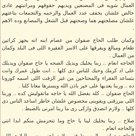
العمال شويه فى المصنعين ويديهم حقوقهم ومراتبتهم عادى
خالص علشان يخفف عدد العمال والزحمه والتجمعات بتاعتهم
علشان مصلحتهم هما وصحتهم قبل الشغل والمصانع وده الاهم
.
وكمان طلب الحاج صفوان من عصام ابنه انه يجهز كراتين
طعام ومبالغ ويفرقها على الاسر الفقيرة اللى فى البلد وكمان
من العمال .
الحاجه انعام .. ربنا يخليك ويديك الصحه يا حاج صفوان ويديلك
على اد كرمك وحبك للناس دى كلها .. انت طول عمرك وانت
بتساعد الفقراء والمحتاحين من غير الزفت اللى اسمه كورونا
ده .. وربنا يعديها على خير باذن الله ويسترها معانا كلنا .
الحاج صفوان .. كله بفضل الله يا حاجه ماتقوليش كده .. وربنا
اللى بيرزقنى ويقوينى مخصوص علشان خاطر اساعد الناس دى
كلها .. ولازم اتصدق وازكى زى ما ربنا امرنى بالضبط .
صلاح .. ربنا يخليك لينا يا حاج وما نتحرمش منكم ابدا انتى
والحاجه انعام .
الحاج صفوان .. المهم دلوقتى ولازم احزر منه .. البلاوى اللى