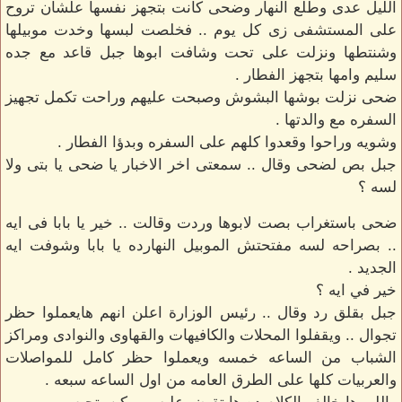
الليل عدى وطلع النهار وضحى كانت بتجهز نفسها علشان تروح
على المستشفى زى كل يوم .. فخلصت لبسها وخدت موبيلها
وشنتطها ونزلت على تحت وشافت ابوها جبل قاعد مع جده
سليم وامها بتجهز الفطار .
ضحى نزلت بوشها البشوش وصبحت عليهم وراحت تكمل تجهيز
السفره مع والدتها .
وشويه وراحوا وقعدوا كلهم على السفره وبدؤا الفطار .
جبل بص لضحى وقال .. سمعتى اخر الاخبار يا ضحى يا بتى ولا
لسه ؟
ضحى باستغراب بصت لابوها وردت وقالت .. خير يا بابا فى ايه
.. بصراحه لسه مفتحتش الموبيل النهارده يا بابا وشوفت ايه
الجديد .
خير في ايه ؟
جبل بقلق رد وقال .. رئيس الوزارة اعلن انهم هايعملوا حظر
تجوال .. ويقفلوا المحلات والكافيهات والقهاوى والنوادى ومراكز
الشباب من الساعه خمسه ويعملوا حظر كامل للمواصلات
والعربيات كلها على الطرق العامه من اول الساعه سبعه .