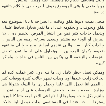
واللى هايخالف الكلام ده هايتقبض عليه وممكن يتحبس .
هو يا ضحى يا بنتى الموضوع يخوف للدرجه دى والكلام بتاعهم
ده صح .
ضحى بصت لابوها بقلق وقالت .. الصراحه يا بابا الموضوع فعلا
يقلق ويخوف .. والحكومه على اد ما تقدر بتحاول تحافظ علينا ..
وبتعمل حاجات كتير تمنع من انتشار المرض الخطير ده .. لان
المرض او الوباء ده بينتشر وبيعدى بسرعه رهيبه بين الناس ..
وبالذات كبار السن واللى عندهم امراض مزمنه واللى مناعتهم
ضعيفه وكمان المدخنين .. وبتحاول على اد ما تقدر تخفف
التجمعات والزحمه اللى بتكون بين الناس فى حاجات واماكن
كبيره .
وممكن تعمل حظر كامل زى ما فيه دول كتير عملت كده لما
الحالات زادت عندها اوى وبدات تظهر حالات كتيرة ووفيات كتير
.. المهم اننا نعمل اللى علينا ونعمل زى ما الدوله بتقولنا هى
ووزارة الصحه بالضبط ونخفف التجمعات على اد ما نقدر ..
ونلتزم بكل حاجه يقولوها لينا لانها فى الاخر لمصلحتنا كلنا وربنا
يسترها .. احنا عندنا فى المستشفى بدات توصل لينا حالات