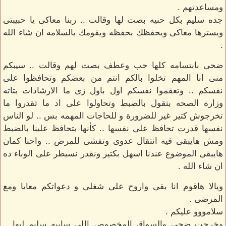
ومساعدتهم .
جده سليم بكل حنيه بصت لها وقالت .. ربنا معاكى يا حبيبتى
ويسترها معاكى ويحفظك بحفظه ويقومك بالسلامه ان شاء الله
.
ضحى بابتسامه كلها حب وعطف بصت لهم وقالت .. سيبكم
منى انا المهم تخلوا بالكم انتم من بعضكم وتحافظوا على
نفسكم .. وتعقموا نفسكم اول باول زى ما الارشادات بتاته
وزارة الصحه بتقول بالضبط وتحاولوا على اد ما تقدروا ما
تخرجوش كتير غير للضرورة و للحاجات المهمه بس .. لو الناس
نفسها قدرت تحافظ على نفسها .. كأنها بتحافظ علينا بالضبط
ومش هايبقى فيه انتقال عدوى وتفشى للمرض .. واحنا كمان
هايبقى الموضوع عندنا اسهل بكتير ونقدر نسيطر على الوباء ده
ان شاء الله .
ويالا هاقوم انا بقى واروح على شغلى و دعواتكم معايا ومع
المرضى .
سلامووو عليكم .
وخرجت ضحى والسواق المخصوص اللى سايبه سليم ليها ..