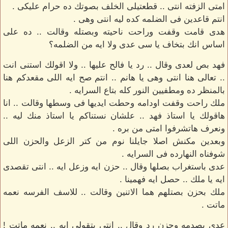
امتى الزفته انتى .. قطعتيلى الخلف بصوتك ده حرام عليكى .
انتم قاعدين فى الضلمه كده ليه انتى وهى .
هدى قامت وقفت وراحت ناحيته وبصتله وقالت .. ده على
اساس انك بتخاف يا سى عدى ولا ايه من الضلمه؟
فهد بص لعدى وقال .. رد يا فالح عليها .. ولا اقولك استنى انت
.. تعالى هنا انتى وهى يا هانم .. انتم صح ايه اللى مقعدكم هنا
بالمنظر ده ومطفيين النور كله بتاع السرايه .
ملك راحت وقفت اودامه وحطت ايديها فى وسطها وقالت .. انا
هاقولك يا استاذ فهد .. علشان نستناكم يا استاذ منك ليه ..
ونعرف هاتشرفوا امتى من بره .
وبعدين مكنش اصلا جايلنا نوم من كتر الزعل والحزن اللى
شوفناه النهارده فى السرايه .
عدى باستغراب بصلها وقال .. حزن ايه وزعل ايه .. انتى تقصدى
ايه يا ملك .. حصل ايه فهمينا .
ملك بحزن بصتلهم هما الاتنين وقالت .. للاسف الفرسه نعمه
ماتت .
عدى بصدمه وحزن رد وقال .. انتى بتقولى ايه .. نعمه ماتت !