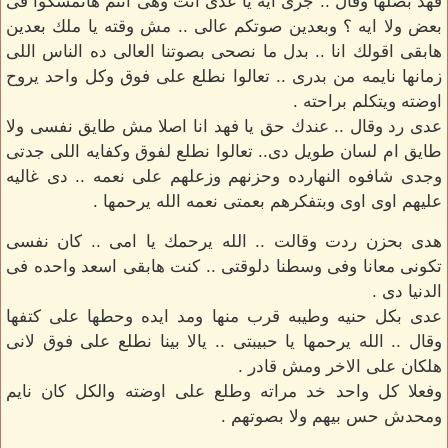
فهد بصلها وقال .. جرى ايه يا عدى انت وهى انتم هاتمسكوا فى
بعض ولا ايه ؟ وبعدين صوتكم عالى .. مش وقته يا ملك بعدين
هابقى اقولك انا .. بدل ما نصحى بصوتنا العالى ده الناس اللى
زمانها نايمه من بدرى .. تعالوا نطلع على فوق وكل واحد يروح
اوضته ويتكلم براحته .
عدى رد وقال .. عندك حق يا فهد انا اصلا مش طايق نفسى ولا
طايق ام لسان طويل دى.. تعالوا نطلع لفوق وكفايه اللى جدتى
وجدى شافوه النهارده وحزنهم وزعلهم على نعمه .. دى غاليه
عليهم اوى اوى وبتفكرهم بعمتى نعمه الله يرحمها .
هدى بحزن ردت وقالت .. الله يرحمك يا امى .. كان نفسى
تكونى معانا وفى وسطنا دلوقتى .. كنت هابقى اسعد واحده فى
الدنيا دى .
عدى بكل حنيه وطيبه قرب منها ومد ايده وحطها على كتفها
وقال .. الله يرحمها يا حبيبتى .. يالا بينا نطلع على فوق لانى
هلكان على الاخر ومش قادر .
وفعلا كل واحد خد مراته وطلع على اوضته والكل كان نايم
ومحدش حس بيهم ولا بصوتهم .