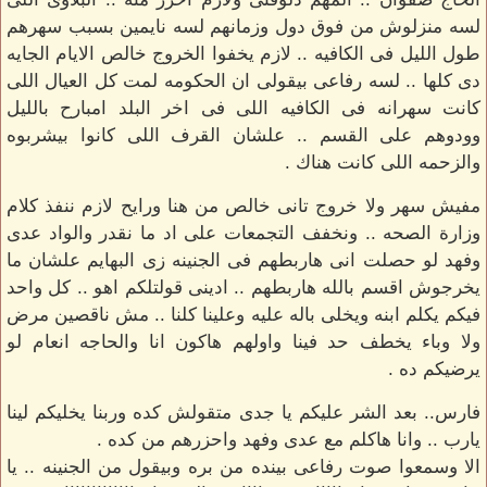
لسه منزلوش من فوق دول وزمانهم لسه نايمين بسبب سهرهم
طول الليل فى الكافيه .. لازم يخفوا الخروج خالص الايام الجايه
دى كلها .. لسه رفاعى بيقولى ان الحكومه لمت كل العيال اللى
كانت سهرانه فى الكافيه اللى فى اخر البلد امبارح بالليل
وودوهم على القسم .. علشان القرف اللى كانوا بيشربوه
والزحمه اللى كانت هناك .
مفيش سهر ولا خروج تانى خالص من هنا ورايح لازم ننفذ كلام
وزارة الصحه .. ونخفف التجمعات على اد ما نقدر والواد عدى
وفهد لو حصلت انى هاربطهم فى الجنينه زى البهايم علشان ما
يخرجوش اقسم بالله هاربطهم .. ادينى قولتلكم اهو .. كل واحد
فيكم يكلم ابنه ويخلى باله عليه وعلينا كلنا .. مش ناقصين مرض
ولا وباء يخطف حد فينا واولهم هاكون انا والحاجه انعام لو
يرضيكم ده .
فارس.. بعد الشر عليكم يا جدى متقولش كده وربنا يخليكم لينا
يارب .. وانا هاكلم مع عدى وفهد واحزرهم من كده .
الا وسمعوا صوت رفاعى بينده من بره وبيقول من الجنينه .. يا