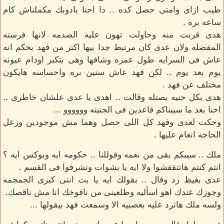
طيب ازاى وامتى حصل كده .. دا احنا يادوبك مكملناش كام
ساعه بره .
هدى قربت منه وحاولت تهون عليه الصدمه لانها فرسته
المفضله ولان عدى كان مرتبط جدا بيها اكتر من فهد بحكم انه
عاش فى السرايه طول عمره وشافها وهى بتكبر اودام عيونه
يوم بعد يوم .. لكن فهد عاش سنين بره واحساسه هايكون
مختلف عن فهد .
هدى بكل حنيه بصتله وقالت .. اهدى يا عدى علشان خاطرى ..
احنا بعد ما سيبناكم قاعدين فى الجنينه وووووو ...
وحكت لعدى وفهد كل اللى حصل وهما مش موجودين وزعل
الحاجه انعام عليها .
ملك .. سيبكم بقى من نعمه وقوللنا .. حكومه ايه وبوكس ايه ؟
انتم كنتم هاتتقفشوا ولا ايه يا بشوات وتشرفوا فى القسم .
عدى بغيظ رد وقال .. بقولك ايه يا بت انتى كبرى الجمجمه
وجوزك عندك اهو اسأليه وطلعينى من نافوخك انا مش ناقصك.
ولسه ملك هاترد عليه بعصبيه الا وسمعت فهد بيقولها ...