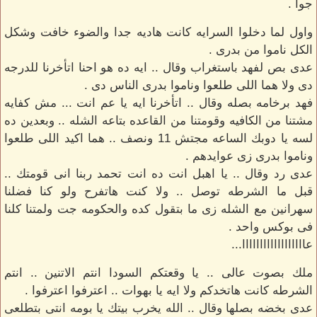
جوا .
واول لما دخلوا السرايه كانت هاديه جدا والضوء خافت وشكل
الكل ناموا من بدرى .
عدى بص لفهد باستغراب وقال .. ايه ده هو احنا اتأخرنا للدرجه
دى ولا هما اللى طلعوا وناموا بدرى الناس دى .
فهد برخامه بصله وقال .. اتأخرنا ايه يا عم انت ... مش كفايه
مشتنا من الكافيه وقومتنا من القاعده بتاعه الشله .. وبعدين ده
لسه يا دوبك الساعه مجتش 11 ونصف .. هما اكيد اللى طلعوا
وناموا بدرى زى عوايدهم .
عدى رد وقال .. يا اهبل انت ده انت تحمد ربنا انى قومتك ..
قبل ما الشرطه توصل .. ولا كنت هاتفرح ولو كنا فضلنا
سهرانين مع الشله زى ما بتقول كده والحكومه جت ولمتنا كلنا
فى بوكس واحد .
عاااااااااااااااااا...
ملك بصوت عالى .. يا وقعتكم السودا انتم الاتنين .. انتم
الشرطه كانت هاتخدكم ولا ايه يا بهوات .. اعترفوا اعترفوا .
عدى بخضه بصلها وقال .. الله يخرب بيتك يا بومه انتى بتطلعى