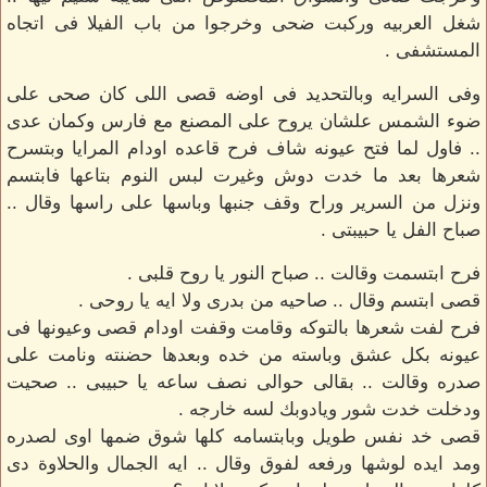
شغل العربيه وركبت ضحى وخرجوا من باب الفيلا فى اتجاه
المستشفى .
وفى السرايه وبالتحديد فى اوضه قصى اللى كان صحى على
ضوء الشمس علشان يروح على المصنع مع فارس وكمان عدى
.. فاول لما فتح عيونه شاف فرح قاعده اودام المرايا وبتسرح
شعرها بعد ما خدت دوش وغيرت لبس النوم بتاعها فابتسم
ونزل من السرير وراح وقف جنبها وباسها على راسها وقال ..
صباح الفل يا حبيبتى .
فرح ابتسمت وقالت .. صباح النور يا روح قلبى .
قصى ابتسم وقال .. صاحيه من بدرى ولا ايه يا روحى .
فرح لفت شعرها بالتوكه وقامت وقفت اودام قصى وعيونها فى
عيونه بكل عشق وباسته من خده وبعدها حضنته ونامت على
صدره وقالت .. بقالى حوالى نصف ساعه يا حبيبى .. صحيت
ودخلت خدت شور ويادوبك لسه خارجه .
قصى خد نفس طويل وبابتسامه كلها شوق ضمها اوى لصدره
ومد ايده لوشها ورفعه لفوق وقال .. ايه الجمال والحلاوة دى