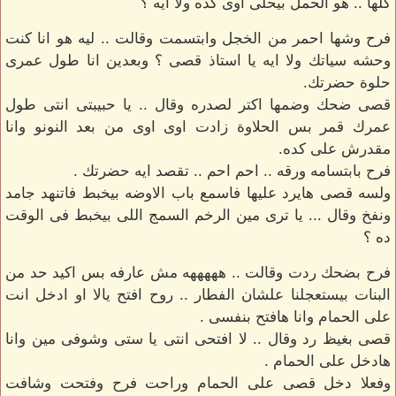
كلها .. هو الحمل بيحلى اوى كده ولا ايه ؟
فرح وشها احمر من الخجل وابتسمت وقالت .. ليه هو انا كنت
وحشه سياتك ولا ايه يا استاذ قصى ؟ وبعدين انا طول عمرى
حلوة حضرتك.
قصى ضحك وضمها اكتر لصدره وقال .. يا حبيبتى انتى طول
عمرك قمر بس الحلاوة زادت اوى اوى من بعد النونو وانا
مقدرش على كده.
فرح بابتسامه ورقه .. احم احم .. تقصد ايه حضرتك .
ولسه قصى هايرد عليها فاسمع باب الاوضه بيخبط فاتنهد جامد
ونفخ وقال ... يا ترى مين الرخم السمج اللى بيخبط فى الوقت
ده ؟
فرح بضحك ردت وقالت .. هههههه مش عارفه بس اكيد حد من
البنات بيستعجلنا علشان الفطار .. روح افتح يالا او ادخل انت
على الحمام وانا هافتح بنفسى .
قصى بغيظ رد وقال .. لا افتحى انتى يا ستى وشوفى مين وانا
هادخل على الحمام .
وفعلا دخل قصى على الحمام وراحت فرح وفتحت وشافت