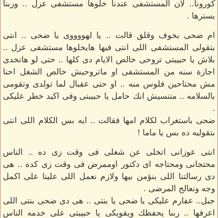
كورونا.. لان المستشفى عندنا خلوها مستشفى عزل .. وربنا
يسترها .
ام ضحى بخوف وقلق قالت .. يا لهووووى يا ضحى .. انتى
بتقولى المستشفى اللى انتى فيها هايخلوها مستشفى عزل ..
بلاش يا حبيبتى تروحى خالص الايام دى كلها .. حتى لو هاتخدى
اجازة سنه من المستشفى او ماتروحيش خالص الشغل احنا
مش محتاحين فلوس منه .. او حتى عقبال لما تولدى وتقومى
بالسلامه .. متنسيش انك حامل يا حبيبتى وفى اكيد خطر عليكى
.
ضحى باستغراب لكلام امها فقالت .. ايه بس الكلام اللى انتى
بتقوليه ده بس يا ماما !
انتى عوزانى اتخلى عن شغلى فى وقت زى ده .. الناس
محتجانى ومحتاجه اى دكتور اوممرض فى وقت زى كده .. هى
دى رسالتنا اللى بنؤمن بيها ولازم نعمل اللى علينا على اكمل
وجه ونعالج المرضى .
جبل.. عفارم عليكى يا ضحى يا بنتى .. هى دى ضحى بنتى اللى
اعرفها .. ربنا يحفظك ويقويكى يا حبيبتى على خدمه الناس