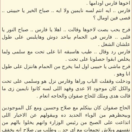
اخوها فارس اودامها .
فارس .. ايه انتم لسه نايمين ولا ايه .. صباح الخير يا حبيبتى ..
قصى فين اومال ؟
فرح بحب بصت لاخوها وقالت .. اهلا يا فارس .. صباح النور يا
قلبى .. فارس فى الحمام بياخد دوش وهايلبس على طول
علشان الشغل .
فارس رد وقال .. طيب هاسبقه انا على تحت مع سلمى ولما
يخلص ابقوا حصلونا على تحت .
فرح ماشى يا حبيبى اول لما يخرج من الحمام هاننزل على طول
انا وهو .
ودخلت وقفلت الباب وراها وفارس نزل هو وسلمى على تحت
والكل كان موجود الا عدى وفهد اللى لسه كانوا نايمين زى ما
قالت هدى وملك للحاج صفوان والحاجه انعام .
الحاج صفوان كان بيتكلم مع صلاح وحسين ومع كل الموجودين
وبيحظرهم من الوباء الحديد ده وبيقولهم عن الاخبار اللى
اتذاعت على الصبح من رئيس الوزارء وانهم يخلوا بالهم من
نفسهم وبلاش تجمعات مع اى حد .. وطلب من صلاح انه يخفف