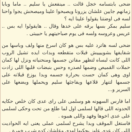
ضحى بابتسامه خجل قالت .. مينفعش يا سليم .. ماما وبابا
زمانهم جايين علشان يزرونا ويصبحوا علينا وميصحش يجوا واحنا
لسه فى اوضتنا يقولوا علينا ايه ؟
سليم بمكر بسها برقه على خدها وقال .. هايقولوا ايه بس ..
عريس وعروسه ولسه فى يوم صباحيتهم يا حبيبتى .
ضحى لسه هاترد عليه بس هو كان اسرع منها ولف وباسها من
شفايفها بشوييييش قبلات متقطعه وبدات ايده تشيل الروب
اللى كانت لبساه لتظهر مفاتن جسمها ومنحنياته ونزل لها كمان
حملات القميص وضمها لصدره وحس بنبضات قلبها اللى زادت
اوى وهى كمان حست بحرارة جسمه وبدا يوزع قبلاته على
جسمها لتنهار قلاعها ويفاجئها سليم ويحملها ويضعها على
السرير و...
اما فارس السهونه هو وسلمى على راى عدى كان خلص حكايه
الحدوته اللى قالها لسلمى اول لما طلع من تحت وحكى لسلمى
على عدى اخوها وفهد واللى هببوه .
فاستغل الموقف وبدا يشرح لسلمى عملى يعنى ايه الحواديت
اللى كان عدى عاوز يحكيها لهدى وعلشان كده شرب خمرة .