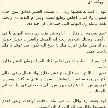
سهوكته دى .
فهد .. انت هاتقضيها رغى ... نسيت العشر دقايق بتوع جدك
صفوان ولا ايه .. اخلص وطلع لبسك وغير ام البدله دى ريحتك
بقت عامله زى البهايم اللى جنبنا فى كل حته دى .
عدى بصدمه رد وقال ... انا ريحتى بقت زى ريحه البهايم يا فهد
.. أومال ريحتك انت زى ريحه ايه المسك والعنبر .. حوش حوش
ده انا مش طايق اقرب منك يا جدع الله يكون فى عونك يا ملك
يا بنت عمى .
فهد بقرف .. طب اخلص اخلص كتك القرف زمان العشر دقايق
خلصوا.
عدى .. ااااااخ .. ده قال صح عشر دقايق وانا عمال برغى بقالى
اكتر من ربع ساعه .. يا وقعتك السودا يا عدى ما كنش يومك يا
عريييييييس .. انا عارف مين بس اللى باصصلى فى ليله دخلتى
بالمنظر ده
فهد بغيظ رد وقال ... هى ليله دخلتك لوحدك وبص لعدى
بغييييييظ وقال منه لله اللى كاااان السبب .