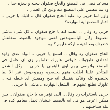
مساعد قصى فى المصنع والحاج صفوان بيحبه و بيعزه جدا .
ودايما بيطمن على المصنع منه وعن كل العمال .
واول لما حربى رد عليه الحاج صفوان قال .. اذيك يا حربى ..
اخبار المصنع ايه النهارده؟
حربى رد وقال .. الحمد لله يا حاج صفوان .. كل شىء ماشى
مضبوط وكأن الباشمهندس قصى موجود بالضبط متقلقش
حضرتك وصباحيه مباركه عليهم كلهم .
الحاج صفوان رد وقال .. اسمع يا حربى .. الواد عدى وفهد
احفادى هايجولك دلوقتى عاوزك تعاملهم زى اى عامل فى
المصنع واتوصى بيهم اوى فاهمنى يا حربى .. وكل الشغل
المتأخر علينا اطلب منهم يخلصوه وميروحوش غير الا لما
يخلصوه كله وتتاكد بنفسك انه صح ومفيش اى غلطه فيه ..
عاوزك تطلع عينهم فى الشغل النهارده .. ماشى يا حربى .
حربى باستغراب رد وقال .. اللى تؤمر بيه يا حاج صفوان .. بس
ممكن اعرف هو فى ايه بالضبط علشان تعمل معاهم كده فى
ليله صباحيتهم .