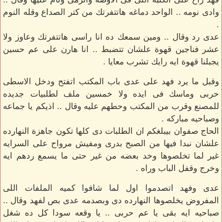
وادى نومه .. الواحد دماغه هاتتفرتك من كتر الصداع وقله النوم
.
عدى رد وقال .. ومين سمعك ده انا راسى هاتتفرتك وعاوز ولا
عشر فناجين قهوة علشان تتضبط .. انا هارن على عم حسين
يجبلنا قهوة ايه رايك تشرب معايا .
وقبل ما يرد فهد على عدى باب المكتب اتفتح ودخل الاسطى
حربى وماسك فى ايده ولا خمسين ملف لطلبيات جديده
للمصنع وقرب من المكتب وحطهم عليه وقال .. اذيكم يا جماعه
وصباحيه مباركه .
الحاج صفوان بيبلغكم ان الطلبات دى كلها تكون جاهزة النهارده
علشان نبدا فيها من الصبح بدرى ومفيش مرواح على السرايه
غير لما تخلصوها وخد بعضه من غير حتى ما يسمع ردهم ايه
وخرج وقفل الباب وراه .
عدى وفهد اتصدموا اول لما شافوا كميه الملفات اللى
المفروض يخلصوها النهارده دى وبصدمه عدى بص لفهد وقال ..
صباحيه ايه بقى يا عم حربى .. يا وقعه سودا كل ده شغل