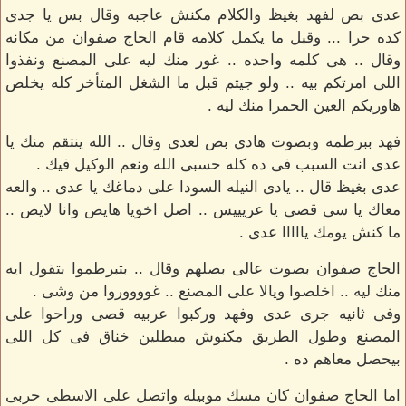
عدى بص لفهد بغيظ والكلام مكنش عاجبه وقال بس يا جدى
كده حرا ... وقبل ما يكمل كلامه قام الحاج صفوان من مكانه
وقال .. هى كلمه واحده .. غور منك ليه على المصنع ونفذوا
اللى امرتكم بيه .. ولو جيتم قبل ما الشغل المتأخر كله يخلص
هاوريكم العين الحمرا منك ليه .
فهد ببرطمه وبصوت هادى بص لعدى وقال .. الله ينتقم منك يا
عدى انت السبب فى ده كله حسبى الله ونعم الوكيل فيك .
عدى بغيظ قال .. يادى النيله السودا على دماغك يا عدى .. والعه
معاك يا سى قصى يا عريييس .. اصل اخويا هايص وانا لايص ..
ما كنش يومك يااااا عدى .
الحاج صفوان بصوت عالى بصلهم وقال .. بتبرطموا بتقول ايه
منك ليه .. اخلصوا ويالا على المصنع .. غووووروا من وشى .
وفى ثانيه جرى عدى وفهد وركبوا عربيه قصى وراحوا على
المصنع وطول الطريق مكنوش مبطلين خناق فى كل اللى
بيحصل معاهم ده .
اما الحاج صفوان كان مسك موبيله واتصل على الاسطى حربى