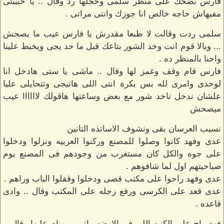
فارس بضحك على منظر سلمى وخجلها رد وقال .. يا حبيبتى
مفيهاش حاجه خالص انا جوزك وانتى مراتى .
سلمى ردت وقالت لا طبعا مقدرش يا فارس عيب ما يصحش
... ويالا قوم انت وخد الشور بتاعك قبل ما حد يجى ويخبط علينا
واحنا بالمنظر ده .
فارس قام وقف وغمز لها وقال .. ماشى يا ستى هادخل انا
لوحدى وامرى لله بس بكرة انتى اللى هاتيجى وتتحايلى عليا
علشان ندخل ناخد شور مع بعض وساعتها هاقولك لاااااا عيب
ميصحش
نسيب العرسان بقى ونشوف الاساتذه التانين
عدى وفهد كانوا وصلوا للمصنع وركنوا العربيه ونزلوا ودخلوا
على جوه والكل كان مستغرب من وجودهم فى المصنع يوم
صباحيتهم اول لما شافوهم .
عدى وفهد راحوا على مكتب قصى ودخلوا وقفلوا الباب وراهم .
عدى قعد على الكرسى ورفع رجله على المكتب وقال .. وادى
قاعده .
فهد راح على الكنبه اللى فى الاوضه واترمى ونام عليها وقال ..