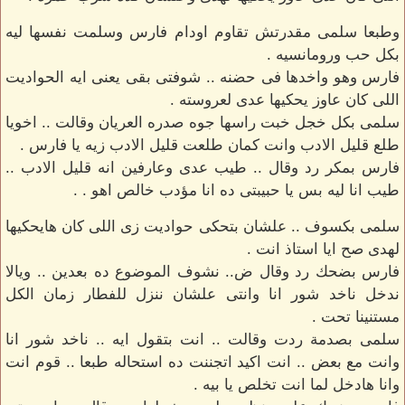
وطبعا سلمى مقدرتش تقاوم اودام فارس وسلمت نفسها ليه
بكل حب ورومانسيه .
فارس وهو واخدها فى حضنه .. شوفتى بقى يعنى ايه الحواديت
اللى كان عاوز يحكيها عدى لعروسته .
سلمى بكل خجل خبت راسها جوه صدره العريان وقالت .. اخويا
طلع قليل الادب وانت كمان طلعت قليل الادب زيه يا فارس .
فارس بمكر رد وقال .. طيب عدى وعارفين انه قليل الادب ..
طيب انا ليه بس يا حبيبتى ده انا مؤدب خالص اهو . .
سلمى بكسوف .. علشان بتحكى حواديت زى اللى كان هايحكيها
لهدى صح ايا استاذ انت .
فارس بضحك رد وقال ض.. نشوف الموضوع ده بعدين .. ويالا
ندخل ناخد شور انا وانتى علشان ننزل للفطار زمان الكل
مستنينا تحت .
سلمى بصدمة ردت وقالت .. انت بتقول ايه .. ناخد شور انا
وانت مع بعض .. انت اكيد اتجننت ده استحاله طبعا .. قوم انت
وانا هادخل لما انت تخلص يا بيه .