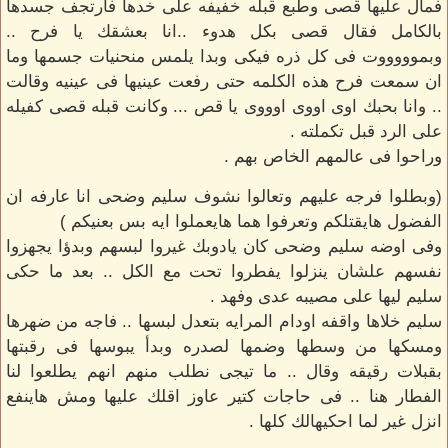
فمال عليها قصى وطبع قبله خفيفه على خدها فارتجف جسدها
بالكامل فقال قصى بكل هدوء ..انا بعشقك يا فرح ..
وبموووووت فى كل ذره فيكى وبدا يلمس منحنيات جسمها وما
ان سمعت فرح هذه الكلمه حتى رفعت عينيها فى عينيه وقالت
.. وانا بحبك اوى اووى اوووى يا قص ... وكانت قبله قصى كفيله
على الرد قبل تكملته .
وراحوا فى عالمهم الخاص بهم .
(وبطلوا فرجه عليهم وتعالوا نشوف سليم وضحى انا عارفه ان
الفضول هايقتلكم وتعرفوا هما هايعملوا ايه بس بعنيكم )
وفى اوضه سليم وضحى كان يادوبك غيروا لبسهم وبدؤا يجهزوا
نفسهم علشان ينزلوا يفطروا تحت مع الكل .. بعد ما حكى
سليم ليها على مصيبه عدى وفهد .
سليم خلاها واقفه اودام المرايه بتعدل لبسها .. فاجه من ضهرها
ومسكها من وسطها وضمها لصدره وبدأ يبوسها فى رقبتها
بقبلات رقيقه وقال .. ما تيجى نطلب منهم انهم يطلعوا لنا
الفطار هنا .. فى حاجات كتير عاوز اقلك عليها ومش هاينفع
انزل غير لما احكيهالك كلها .