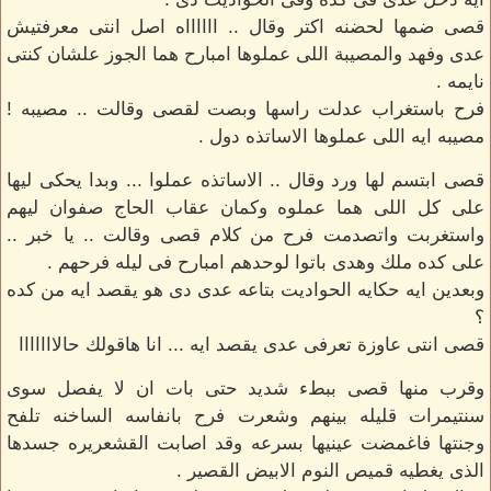
قصى ضمها لحضنه اكتر وقال .. ااااااه اصل انتى معرفتيش
عدى وفهد والمصيبة اللى عملوها امبارح هما الجوز علشان كنتى
نايمه .
فرح باستغراب عدلت راسها وبصت لقصى وقالت .. مصيبه !
مصيبه ايه اللى عملوها الاساتذه دول .
قصى ابتسم لها ورد وقال .. الاساتذه عملوا ... وبدا يحكى ليها
على كل اللى هما عملوه وكمان عقاب الحاج صفوان ليهم
واستغربت واتصدمت فرح من كلام قصى وقالت .. يا خبر ..
على كده ملك وهدى باتوا لوحدهم امبارح فى ليله فرحهم .
وبعدين ايه حكايه الحواديت بتاعه عدى دى هو يقصد ايه من كده
؟
قصى انتى عاوزة تعرفى عدى يقصد ايه ... انا هاقولك حالااااااا
وقرب منها قصى ببطء شديد حتى بات ان لا يفصل سوى
سنتيمرات قليله بينهم وشعرت فرح بانفاسه الساخنه تلفح
وجنتها فاغمضت عينيها بسرعه وقد اصابت القشعريره جسدها
الذى يغطيه قميص النوم الابيض القصير .