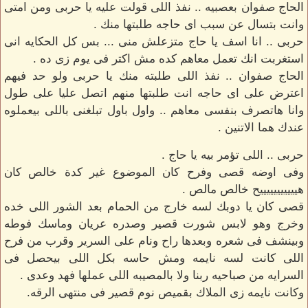
الحاج صفوان بعصبيه .. نفذ اللى قولت عليه يا حربى ومن امتى
وانت بتسال عن سبب اى حاجه طلبتها منك .
حربى .. انا اسف يا حاج متزعلش منى ... بس كل الحكايه انى
استغربت انك تعمل معاهم كده مش اكتر فى يوم زى ده .
الحاج صفوان .. نفذ اللى طلبته منك يا حربى ولو حد فيهم
اعترض على اى حاجه انت طلبتها منهم اتصل عليا على طول
وانا هاتصرف بنفسى معاهم .. واول باول تبلغنى باللى بيعملوه
عندك هما الاتنين .
حربى .. اللى تؤمر بيه يا حاج .
وفى اوضه قصى وفرح كان الموضوع غير كدة خالص كان
هيييييييييييح خالص مالص .
قصى كان يا دوبك لسه خارج من الحمام بعد الشور اللى خده
وخرج وهو لابس شورت قصير وصدره عريان وماسك فوطه
وبينشف فى شعره وبعدها راح ونام على السرير وقرب من فرح
اللى كانت لسه نايمه ومش حاسه بكل اللى بيحصل فى
السرايه من صباحيه ربنا ولا بالمصيبه اللى عملها فهد وعدى .
وكانت نايمه زى الملاك بقميص نوم قصير فى منتهى الرقه.