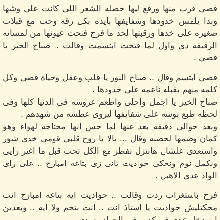
قصى قرب منها ورفع ليها خصله الشعر اللى كانت على وشها
وبدا يلمس خدودها وشفايفها بايده بكل رقه وحب مع قبلات
صغيره على خدها ورقبتها لحد ما فرح فتحت عيونها من لمساته
الرقيقه دى واول لما فتحت ابتسمت وقالت .. صباح الخير يا
قصى .
قصى ابتسم وقال .. صباح النور يا قلب وعقل وحياة قصى وكل
كلمه منهم بقبله ناعمه على خدودها .
صباح الخير يا اجمل واحلى واطعم عروسه فى الدنيا كلها وفى
لحظه طبع بوسه على شفايفها ليروى عطشه من شهدهم .
وبعد حوالى دقيقه بعد عنها لما حس انها محتاجه لهواء وهو
كمان وضمها لحضنه وقال ... يالا يا روح قلبى قومى خدى شور
واستعدى علشان هاننزل نفطر مع الكل تحت قبل ما اغير رايى
ونكمل نوم ونحكى حواديت تانى زى بتاعه امبارح .. على راى
الواد عدى الاهبل .
فرح باستغراب ردت وقالت .. حواديت ايه بتاعه امبارح انت
محكتليش حواديت يا استاذ انت .. انت بتخم ولا ايه .. وبعدين
ايه دخل عدى فى كده وفى الحواديت دى .