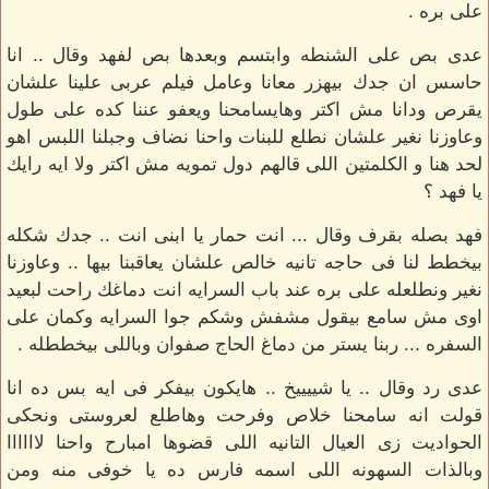
على بره .
عدى بص على الشنطه وابتسم وبعدها بص لفهد وقال .. انا
حاسس ان جدك بيهزر معانا وعامل فيلم عربى علينا علشان
يقرص ودانا مش اكتر وهايسامحنا ويعفو عننا كده على طول
وعاوزنا نغير علشان نطلع للبنات واحنا نضاف وجبلنا اللبس اهو
لحد هنا و الكلمتين اللى قالهم دول تمويه مش اكتر ولا ايه رايك
يا فهد ؟
فهد بصله بقرف وقال ... انت حمار يا ابنى انت .. جدك شكله
بيخطط لنا فى حاجه تانيه خالص علشان يعاقبنا بيها .. وعاوزنا
نغير ونطلعله على بره عند باب السرايه انت دماغك راحت لبعيد
اوى مش سامع بيقول مشفش وشكم جوا السرايه وكمان على
السفره ... ربنا يستر من دماغ الحاج صفوان وباللى بيخططله .
عدى رد وقال .. يا شييييخ .. هايكون بيفكر فى ايه بس ده انا
قولت انه سامحنا خلاص وفرحت وهاطلع لعروستى ونحكى
الحواديت زى العيال التانيه اللى قضوها امبارح واحنا لاااااا
وبالذات السهونه اللى اسمه فارس ده يا خوفى منه ومن