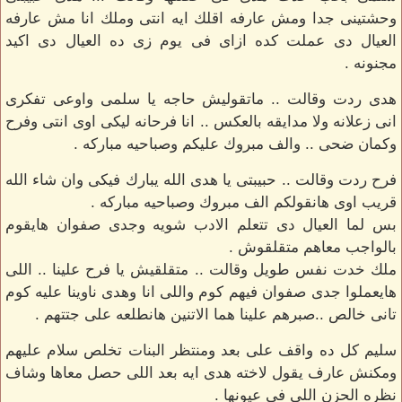
وحشتينى جدا ومش عارفه اقلك ايه انتى وملك انا مش عارفه
العيال دى عملت كده ازاى فى يوم زى ده العيال دى اكيد
مجنونه .
هدى ردت وقالت .. ماتقوليش حاجه يا سلمى واوعى تفكرى
انى زعلانه ولا مدايقه بالعكس .. انا فرحانه ليكى اوى انتى وفرح
وكمان ضحى .. والف مبروك عليكم وصباحيه مباركه .
فرح ردت وقالت .. حبيبتى يا هدى الله يبارك فيكى وان شاء الله
قريب اوى هانقولكم الف مبروك وصباحيه مباركه .
بس لما العيال دى تتعلم الادب شويه وجدى صفوان هايقوم
بالواجب معاهم متقلقوش .
ملك خدت نفس طويل وقالت .. متقلقيش يا فرح علينا .. اللى
هايعملوا جدى صفوان فيهم كوم واللى انا وهدى ناوينا عليه كوم
تانى خالص ..صبرهم علينا هما الاتنين هانطلعه على جتتهم .
سليم كل ده واقف على بعد ومنتظر البنات تخلص سلام عليهم
ومكنش عارف يقول لاخته هدى ايه بعد اللى حصل معاها وشاف
نظره الحزن اللى فى عيونها .