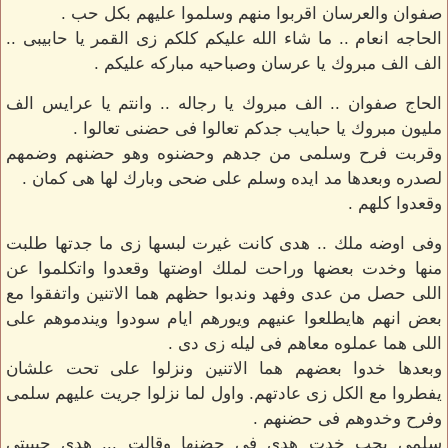
صفوان والعرسان اقربوا منهم وسلموا عليهم بكل حب .
الحاجه انعام .. ما شاء الله عليكم كلكم زى القمر يا حابيبى ..
الف الف مبروك يا عرسان وصباحيه مباركه عليكم .
الحاج صفوان .. الف مبروك يا رجاله .. وانتم يا عرايس الف
مليون مبروك يا حبايب جدكم تعالوا فى حضنى تعالوا .
وقربت فرح وسلمى من جدهم وحضنوه وهو حضنهم وضمهم
لصدره وبعدها مد ايده وسلم على ضحى وبارك لها هى كمان .
وقعدوا كلهم .
وفى اوضه ملك .. هدى كانت غيرت لبسها زى ما جدتها طلبت
منها وخدت بعضها وراحت لملك اوضتها وقعدوا واتكلموا عن
اللى حصل من عدى وفهد وندبوا حظهم هما الاتنين واتفقوا مع
بعض انهم هايطلعوا عنيهم ويورهم ايام سودوا ويندموهم على
اللى هما عملوه معاهم فى ليله زى دى .
وبعدها خدوا بعضهم هما الاتنين ونزلوا على تحت علشان
يفطروا مع الكل زى عادتهم. واول لما نزلوا جريت عليهم سلمى
وفرح وخدوهم فى حضنهم .
سلمى بحب خدت هدى فى حضنها وقالت ... هدى حبيبتى