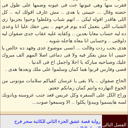
فقرب منها وهى عيونها جت فى عيونه وضمها على طول فى
حضنه وقال ... حبيبتى يا هدى .. مش عارف اقولك ايه .. كل
اللى هاقدر اقوله ليكى .. انهم شباب وغلطوا وحبوا يجربوا زى
الشباب اللى بتعمل كده يوم فرحهم .. بس حقك عليا انا وعدى
ده ليه حساب معايا بعدين .. وكفايه عليه عقاب جدى صفوان ليه
دلوقتى .. وحسابى انا معاه هاجله شويه .
هدى بحب ردت وقالت ... انسى موضوع عدى وفهد ده خالص يا
حبيبى انا مش بفكر فيه ولا فى دماغى اصلا المهم الف مبروك
عليك وصباحيه مباركه يا احلا واجمل اخ فى الدنيا .
قصى وفارس قربوا هما كمان وسلموا على ملك وبعدها هدى .
الحاج صفوان .. يالا بقى يا عرسان كفياكم سلامات موتونى من
الجوع النهارده وانتم كمان زمانكم جعتم.
وراح الكل على السفره وكل عريس قعد جنب عروسته ويادوبك
لسه هايسموا ويبدؤا يكلوا .. الا وسمعوا صوت...
رواية قصة عشق الجزء الثاني للكاتبة سحر فرج
الفصل التالي