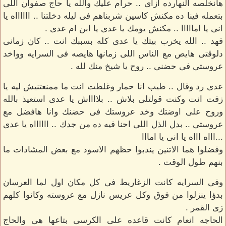
هانخلصه النهارده ازاى .. حرام عليك والله يا حاج صفوان اللى
بتعمله فينا ده مكنش كاسين شربناهم فى ليله دخلتنا .. ااااااه يا
انى يا امااااا .. مكنش يومك يا عدى يا ابن ام عدى .
فهد .. الله يخرب بيتك يا عدى كله بسببك انت .. كان زمانى
دلوقتى هايص مع الناس اللى زمانها هايصه فى السرايه وواخد
عروستى فى حضنى .. روح يا شيخ منك لله .
عدى رد وقال .. طيب انا حمار وغلطت انت ما ممنعتنيش ليه يا
زفت انت وكنت قولتلى بلاش .. بلااااش يا عدى استعيذ بالله
وروح على اوضتك وخد عروستك فى حضنك وانا هافضل مع
عروستى .. بدل الذل اللى احنا فيه ده من جدك .. ااااااه يا عدى
...اااه اااه يا انى يا امااا
وفضلوا هما الاتنين يندبوا حظهم الاسود مع بعض المشادات ما
بنهم طول الوقت .
وفى السرايه كانت الزغاريط فى كل مكان اول لما العرسان
بدؤا ينزلوا من فوق وكل عريس نازل مع عروسته وكانوا كلهم
زى القمر .
الحاجه انعام كانت قاعده على الكرسى بتاعها هى والحاج