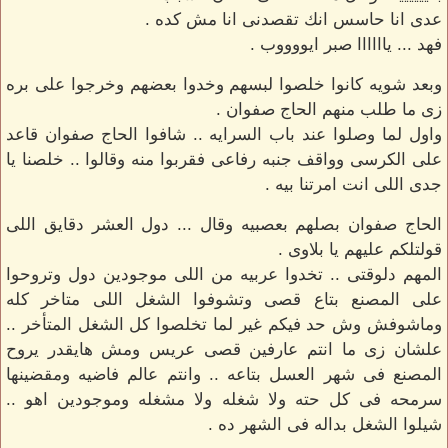
عدى انا حاسس انك تقصدنى انا مش كده .
فهد ... ياااااا صبر ايووووب .
وبعد شويه كانوا خلصوا لبسهم وخدوا بعضهم وخرجوا على بره
زى ما طلب منهم الحاج صفوان .
واول لما وصلوا عند باب السرايه .. شافوا الحاج صفوان قاعد
على الكرسى وواقف جنبه رفاعى فقربوا منه وقالوا .. خلصنا يا
جدى اللى انت امرتنا بيه .
الحاج صفوان بصلهم بعصبيه وقال ... دول العشر دقايق اللى
قولتلكم عليهم يا بلاوى .
المهم دلوقتى .. تخدوا عربيه من اللى موجودين دول وتروحوا
على المصنع بتاع قصى وتشوفوا الشغل اللى متاخر كله
وماشوفش وش حد فيكم غير لما تخلصوا كل الشغل المتأخر ..
علشان زى ما انتم عارفين قصى عريس ومش هايقدر يروح
المصنع فى شهر العسل بتاعه .. وانتم عالم فاضيه ومقضينها
سرمحه فى كل حته ولا شغله ولا مشغله وموجودين اهو ..
شيلوا الشغل بداله فى الشهر ده .