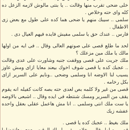
خلى ضحى تقرب منها وقالت .. يا بنتى مالوش لازمه الزعل ده
كله واى حته وخلاص .
سلمى .. سيبك منهم يا ضحى هما كده على طول مع بعض زى
الاطفال .
فارس .. عندك حق يا سلمى مفيش فايده فيهم العيال دى .
لحد ما طلع قصى على صوتهم العالى وقال .. فى ايه من اولها
مالك يا ملك مين مزعلك ؟
ملك جريت على قصى ووقفت جنبه وشاورت على عدى وقالت
.. عجبك كده يا قصى شوف اخوك بيعند معايا ازاى ومش عاوز
يسيب لنا الاوضه انا وسلمى وضحى ..ونايم على السرير ازاى
بكل رخامه .
قصى من غير ولا كلمه بص لعدى حته بصه كانت كفيله انه يقوم
يقف من السرير ومسك شنتطه فى ايده وقال .. اشبعى بالاوضه
يا ست ملك انتى وسلمى .. انا مش هاعمل عقلى بعقل واحده
عفشه زيك
ملك بغيظ .. عجبك كده يا قصى .
قصى بصلها وقال .. خلاص بقى يا ملك الوقت بيعدى وهاتفضلوا