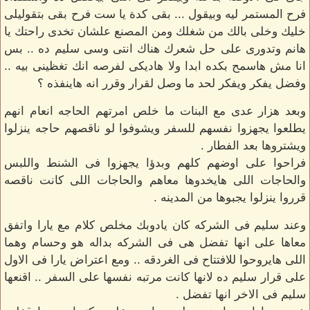
فرح المستمر ليه وبيقول ... بقى كدة يا ست فرح بقى بتقوليلى
خليك وخلى بالك من شغلك ومن المصنع علشان تخدى راحتك يا
هانم وتدورى على حل شعرك هناك انتى وسى سليم ده .. بس
انا مش هاسمح بكده ابدا ولا هاديكى لفرصه انك تغظينى بيه ..
وفضل يفكر ويفكر لحد ما وصل لقرار وقرر انه هاينفذه ؟
وبعد هزار عدى مع البنات ما خلص امرتهم الحاجه انعام انهم
يطلعوا يجهزوا نفسهم للسفر ويشوفوا لو ناقصهم حاجه ينزلوا
ويشتروها بعد الفطار .
فراحوا على اوضهم كلهم وبدؤا يجهزوا فى الشنط واللبس
والحاجات اللى هايخدوها معاهم والحاجات اللى كانت ناقصه
قرروا ينزلوا يجبوها من المدينه .
وعند سليم فى الشركه كان يادوبك مخلص كلام مع يارا واتفق
معاها على انها تفضل هى فى الشركه بداله هو وحسام وهما
اللى هايروحوا للافتتاح فى الغردقه .. ومع اعتراض يارا فى الاول
على قرار سليم ده لانها كانت مرتبه نفسها على السفر .. اقنعها
سليم فى الاخر انها تفضل .