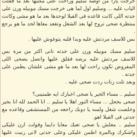
خرجت يارا من اوضه سليم وراحت على مكتبها بعد ما قفلت
الباب عليه ... وسليم اول لما هى خرجت مسك موبيله ورن على
جدته اللى كانت قاعده فى الفيلا لوحدها بعد ما هو مشى وكانت
منتظرة ضحى تروح لها بعد الشغل وتقعد معاها لحد ما هو يرجع
.
بس للاسف مردتش عليه وبدا قلبه يتوغوش عليها .
سليم مسك موبيله ورن على جدته تانى اكتر من مرة بس
للاسف مردتش عليه برضه فقلق عليها واتصل بضحى اللى
المفروض تكون راحت لها بعد ما هو مشى علشان يطمن على
جدته .
وبعد تلت رنات ردت ضحى عليه .
سليم .. مساء الخير يا ضحى اخبارك ايه طمنينى؟
ضحى بخجل ... مساء النور اهلا يا سليم .. انا الحمد لله انا بخير
وخلصت شغل ولسه يا دوبك راجعه من المستشفى وقاعده مع
جدتى فى الفيلا اهو.
سليم .. معلش يا ضحى تعبك معايا دايما وقولت ارن عليكى
واشكرك وبالمرة اطمن عليكى وعلى جدتى لانى رنيت عليها