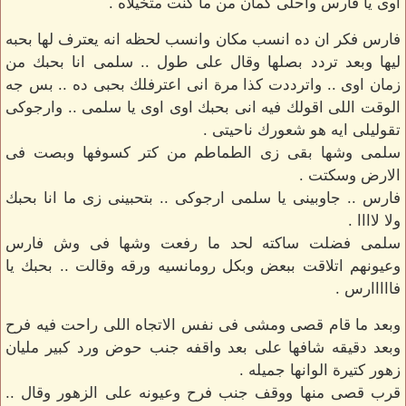
اوى يا فارس واحلى كمان من ما كنت متخيلاه .
فارس فكر ان ده انسب مكان وانسب لحظه انه يعترف لها بحبه
ليها وبعد تردد بصلها وقال على طول .. سلمى انا بحبك من
زمان اوى .. واترددت كذا مرة انى اعترفلك بحبى ده .. بس جه
الوقت اللى اقولك فيه انى بحبك اوى اوى يا سلمى .. وارجوكى
تقوليلى ايه هو شعورك ناحيتى .
سلمى وشها بقى زى الطماطم من كتر كسوفها وبصت فى
الارض وسكتت .
فارس .. جاوبينى يا سلمى ارجوكى .. بتحبينى زى ما انا بحبك
ولا لاااا .
سلمى فضلت ساكته لحد ما رفعت وشها فى وش فارس
وعيونهم اتلاقت ببعض وبكل رومانسيه ورقه وقالت .. بحبك يا
فااااارس .
وبعد ما قام قصى ومشى فى نفس الاتجاه اللى راحت فيه فرح
وبعد دقيقه شافها على بعد واقفه جنب حوض ورد كبير مليان
زهور كتيرة الوانها جميله .
قرب قصى منها ووقف جنب فرح وعيونه على الزهور وقال ..