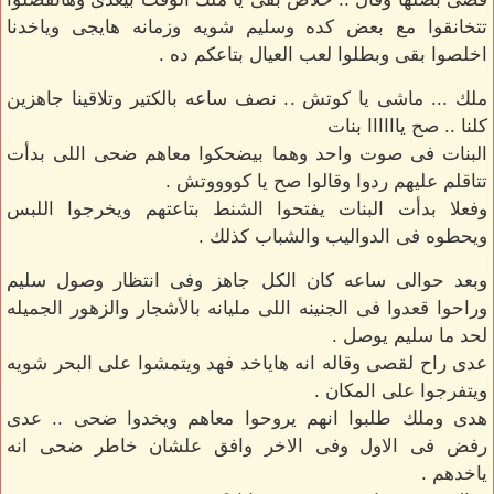
تتخانقوا مع بعض كده وسليم شويه وزمانه هايجى وياخدنا
اخلصوا بقى وبطلوا لعب العيال بتاعكم ده .
ملك ... ماشى يا كوتش .. نصف ساعه بالكتير وتلاقينا جاهزين
كلنا .. صح ياااااا بنات
البنات فى صوت واحد وهما بيضحكوا معاهم ضحى اللى بدأت
تتاقلم عليهم ردوا وقالوا صح يا كووووتش .
وفعلا بدأت البنات يفتحوا الشنط بتاعتهم ويخرجوا اللبس
ويحطوه فى الدواليب والشباب كذلك .
وبعد حوالى ساعه كان الكل جاهز وفى انتظار وصول سليم
وراحوا قعدوا فى الجنينه اللى مليانه بالأشجار والزهور الجميله
لحد ما سليم يوصل .
عدى راح لقصى وقاله انه هاياخد فهد ويتمشوا على البحر شويه
ويتفرجوا على المكان .
هدى وملك طلبوا انهم يروحوا معاهم ويخدوا ضحى .. عدى
رفض فى الاول وفى الاخر وافق علشان خاطر ضحى انه
ياخدهم .