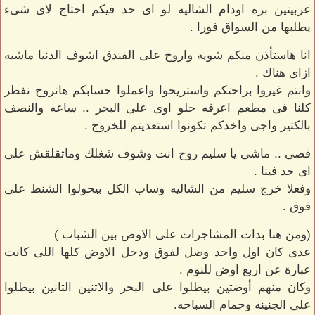
عربيتين بره اودام الشاليه لو اى حد فيكم احتاج لاى شىء
يطلبها من السواق فورا .
انا هاستأذن منكم شويه واروح على الفندق اشوف الدنيا ماشيه
ازاى هناك .
وانتم غيروا براحتكم واستريحوا واعملوا حسابكم هانروح نفطر
كلنا فى مطعم اعرفه حلو اوى على البحر .. ساعه والنصف
بالكتير واجى واخدكم تكونوا استعديتم للخروج .
قصى .. ماشى يا سليم روح انت وشوف شغلك وماتقلقش على
اى حد فينا .
وفعلا خرج سليم من الشاليه وساب الكل بيحولوا الشنط على
فوق .
(ومن هنا بدات المشاجرات على الاوض بين الشباب )
عدى كان اول واحد وصل لفوق ودخل الاوض كلها اللى كانت
عبارة عن اربع اوض للنوم .
وكان منهم أوضتين بيطلوا على البحر والاتنين التانين بيطلوا
على الجنينه وحمام السباحه.