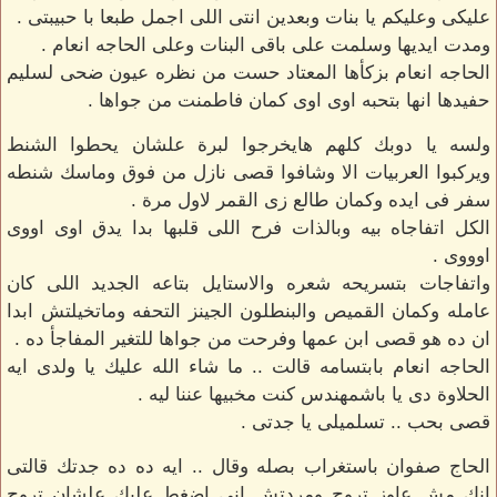
عليكى وعليكم يا بنات وبعدين انتى اللى اجمل طبعا با حبيبتى .
ومدت ايديها وسلمت على باقى البنات وعلى الحاجه انعام .
الحاجه انعام بزكأها المعتاد حست من نظره عيون ضحى لسليم
حفيدها انها بتحبه اوى اوى كمان فاطمنت من جواها .
ولسه يا دوبك كلهم هايخرجوا لبرة علشان يحطوا الشنط
ويركبوا العربيات الا وشافوا قصى نازل من فوق وماسك شنطه
سفر فى ايده وكمان طالع زى القمر لاول مرة .
الكل اتفاجاه بيه وبالذات فرح اللى قلبها بدا يدق اوى اووى
اوووى .
واتفاجات بتسريحه شعره والاستايل بتاعه الجديد اللى كان
عامله وكمان القميص والبنطلون الجينز التحفه وماتخيلتش ابدا
ان ده هو قصى ابن عمها وفرحت من جواها للتغير المفاجأ ده .
الحاجه انعام بابتسامه قالت .. ما شاء الله عليك يا ولدى ايه
الحلاوة دى يا باشمهندس كنت مخبيها عننا ليه .
قصى بحب .. تسلميلى يا جدتى .
الحاج صفوان باستغراب بصله وقال .. ايه ده ده جدتك قالتى
انك مش عاوز تروح ومردتش انى اضغط عليك علشان تروح