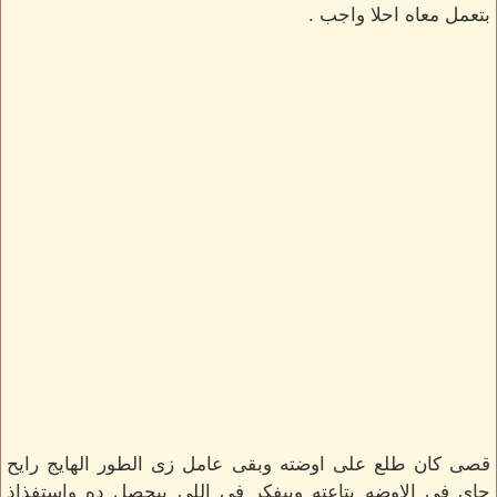
بتعمل معاه احلا واجب .
قصى كان طلع على اوضته وبقى عامل زى الطور الهايج رايح
جاى فى الاوضه بتاعته وبيفكر فى اللى بيحصل ده واستفذاذ