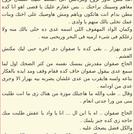
معاهم وسيبتك براحتك .. بس عفارم عليك يا قصى اهو انا كده
مطن بدام انت هاتكون وياهم ومش هاوصيك على اختك وبنات
عمك تخلى بالك منهم يا ولدى .
وكمان الواد المهفوف اللى اسمه عدى ده خلى بالك منه ولا
زعلكم فى شىء ارميه فى البحر وريحنى منه .
عدى بهزار .. بقى كده يا صفوان دى اخره حبى ليك مكنش
العشم .
الحاج صفوان مقدرش يمسك نفسه من كتر الضحك اول لما
سمع عدى بيقول صفوان حاف كده فقام وقف ومد ايده بالعكاز
بتاعه ولسه هايقرب من عدى علشان يضربه بيه بهزار الا وجرى
عدى من اودامه .
وقال .. طب والله ما هاجبلك موزة من هناك زى ما انت طلبت
منى من ورا جدتى انعام .
الحاج صفوان .. اه يا ابن ال ... انا يا واد يا عفش طلبت منك
حاجه زى كده جبر يلمك .
والكل فضل يضحك عليه .