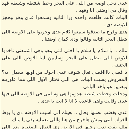
عدى دخل اوضه من اللى على البحر وحط شنتطه وشنطه فهد
وقال دى اوضتى انا وفهد .
البنات كانت طلعت واحده ورا التانيه وسمعوا عدى وهو بيحجز
الاوضه دى .
هدى وفرح ما صدقوا سمعوا كلام عدى وجريوا على الاوضه اللى
بتطل البحر التانيه وقالوا ودى كمان اوضتنا .
ملك .. يا سلام يا سلام يا اختى انتى وهو وهى اشمعنى تاخدوا
الاوض اللى بتطل على البحر وسايبين لينا الاوض اللى على
الجنينه .
يا قصى يااااقصى تعال شوف عدى اخوك من اولها بيعمل ايه؟
المفروض يسيب البنات هى اللى تختار الاول اللى هما عاوزينه
وبعدين هو ياخد الباقى .
ودخلت وحطت شنطه هدومها هى وسلمى فى الاوضه اللى فيها
عدى وقالت واهى قاعده لا انا لا انت يا عدى .
عدى بغضب بصلها وقال .. بعينك انى اسيب الاوضه دى يا بوظ
الغراب انتى ومش هاخرج من هنا واللى تعمليه بقى يا ملك .
ملك بقت تدب رجلها فى الارض زى العيال الصغيرة وده اللى