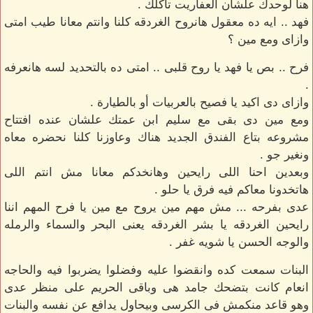
هنا لوحدك علشان العفاريت تاكلك .
فهد .. ايه ده معقول هانروح الغردقه كلنا وانتم معانا طيب امتى
وازاى ومع مين ؟
فرح .. بص يا فهد يا روح قلبى .. امتى ده بالتحديد لسه هانعرفه
.
وازاى دى اكيد يا فصيح بالعربيات أو بالطيارة .
ومع مين دى بقى مع سليم ابن عمتك علشان عنده افتتاح
مشروعه بتاع الفندق الجديد هناك وعاوزنا كلنا نحضره معاه
ونغير جو .
وبعدين احنا اللى رايحين وهانخدكم معانا مش انتم اللى
هاتخدونا معاكم فيه فرق يا حلو .
عدى بفرحه ... مش مهم مين يروح مع مين يا فرح المهم اننا
رايحين الغردقه يا بشر الغردقه يعنى البحر والسماء والرمله
والوجه الحسن يا شويه غفر .
البنات سمعت كده وانقضوا عليه وفضلوا يضربوا فيه والحاجه
انعام كانت بتضحك جامد هى وباقى الحريم على منظر عدى
وهو قاعد منكمش فى الكرسى وبيحاول يدافع عن نفسه والبنات