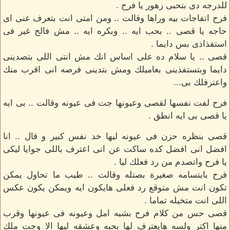
للدرجه دى بتحبى زهور يا فرح .
فرح اتفاجات بيه وراها وقالت .. ومن امتى انت بتعرف عنى اى
حاجه يا قصى .. بحب ايه .. وبكره ايه .. مش فالح غير فى
استفذاذى بس دايما .
قصى .. يا سلام ده على اساس انك مش انتى اللى بتصدينى
دايما وبتستفذينى بعاميلك ومش بتدينى فرصه انى اقرب منك
واعترفلك بى...
فرح لفت نفسها لقصى وعيونها جت فى عيونه وقالت .. بى ايه
يا قصى بى ايه انطق .
قصى بنظره حزن فى عيونه ليها خد نفس كبير و قال .. انا
افضل انى افضل كده ساكت عن انى اعترف باللى جوايا ليكى
يا فرح واتصدم من رد فعلك ليا .
فرح بابتسامه صغيرة بصتله وقالت .. طيب ما تحاول يمكن
تكون انت مش متوقع رد فعلى هايكون ايه ويمكن يكون عكس
اللى انت متخيله تماما .
قصى حس من كلام فرح بشبه امل وعيونه فى عيونها وقرب
منها اكتر ولسه هايعترف لها بحبه وعشقه ليها الا وجت ملك