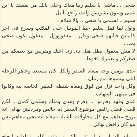
ضحى ... ماشى يا سليم ربنا معاك وخلى بالك من نفسك يا ابن
عمى وسوق بشويش وانت راجع باليل .
سليم .. تسلمى يا ضحى .. يالا سلام .
واول لما قفل سليم حط الموبيل على المكتب وسرح فى اخر
كلمتين قالتهم ضحى وقال .. معقوووول . معقول تكون ضحى
بت...
لا مش معقول بطل هبل دى زى اختك ومتربين مع بعضكم من
صغركم وبتعتبرك اخوها .
عدى يومين وجه ميعاد السفر والكل كان مستعد وجاهز للرحله
اللى بيتمنوها من زمان
وكل واحد نزل من فوق ومعاه شنطه السفر الخاصه بيه وكانوا
فى منتهى السهاده .
عدى وفهد وفارس .. وفرح وهدى وملك وسلمى كمان .. لكن
قصى فضل رافض موضوع السفر ده خالص ومرديش نهائى انه
يروح معاهم مع كل محاولات الشباب معاه انه يجى معاهم بس
هو كان رافض نهائى .
وبدات الشباب تسلم على الكل وتودعهم كلهم وبالذات الحاج