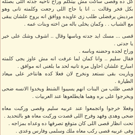
كل ده وقصى ساكت مش بيتكلم وراح ناحيه جدته اللى بصتله
بكل فخر وقالت .. انا يا حاج اللى رجعت وكلمته تانى وهو
مرديش يرفضلى طلب زى عاويده ووافق انه يروح علشان يبقى
مع الشباب . . وكمان يخلى باله من اخته وبنات عمه .
قصى ... مسك ايد جدته وباسها وقال .. اشوف وشك على خير
يا جدتى .
وراح لجده وحضنه وباسه .
فقال سليم .. وانا كمان لما عرفت انه مش عاوز يجى كلمته
امبارح علشان احاول مرة تانيه لحد ما بلغنى انه موافق .
وياريت بقى نستعد ونخرج لان فعلا كده هانتاخر على ميعاد
الطيارة .
قصى طلب من البنات انهم يسيبوا الشنط ويخدوا الانسه ضحى
ويخرجوا على بره وهما هايطلعوها عند العربيات .
وفعلا خرجوا واتجمعوا عند عربيه سليم وقصى وركبت معاه
ضحى وهدى وفهد وفرح اللى قصدت وركبت معاه هو بالتحديد .
تحت انظار قصى اللى كان متوقع تصرفها ده وعداه بمزاجه .
وفى عربيه قصى ركب معاه ملك وسلمى وفارس وعدى .