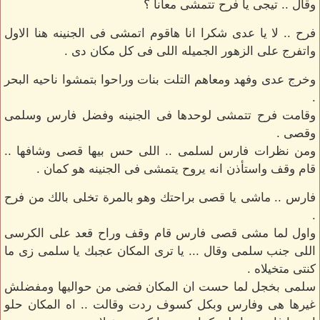
وقال .. تيجى يا فرح تتمشى معانا ؟
فرح .. لا يا عدى شكرا انا هاقوم اتمشى فى الجنينه هنا الاول
واتفرج على الزهور الجميله اللى فى كل مكان دى .
وخرج عدى وفهد ومعاهم التلت بنات وراحوا بتمشوا ناحيه البحر
.
وقامت فرح تتمشى لوحدها فى الجنينه وفضل فارس وسلمى
وقصى .
ومن نظرات فارس لسلمى .. اللى حس بيها قصى وشافها ..
قام وقف واستأذن انه يروح يتمشى فى الجنينه هو كمان .
فارس .. ماشى يا قصى براحتك وهو بالمرة تخلى بالك من فرح
.
واول لما مشى قصى فارس قام وقف وراح قعد على الكرسى
اللى جنب سلمى وقال ... يا ترى المكان عجبك يا سلمى زى ما
كنتى متخيلاه .
سلمى بخجل لما حست ان المكان فضى من حواليها ومفضلش
غيرها هى وفارس وبكل كسوف ردت وقالت .. اه المكان حلو