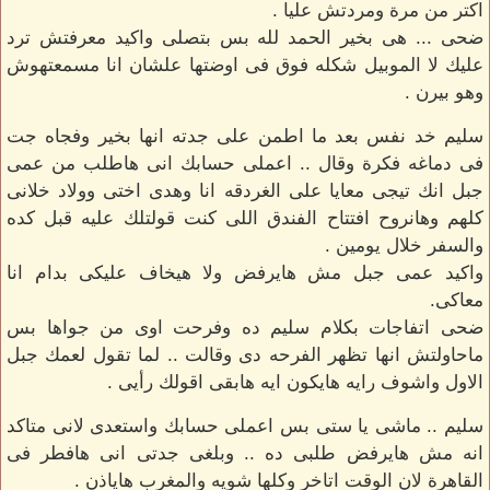
اكتر من مرة ومردتش عليا .
ضحى ... هى بخير الحمد لله بس بتصلى واكيد معرفتش ترد
عليك لا الموبيل شكله فوق فى اوضتها علشان انا مسمعتهوش
وهو بيرن .
سليم خد نفس بعد ما اطمن على جدته انها بخير وفجاه جت
فى دماغه فكرة وقال .. اعملى حسابك انى هاطلب من عمى
جبل انك تيجى معايا على الغردقه انا وهدى اختى وولاد خلانى
كلهم وهانروح افتتاح الفندق اللى كنت قولتلك عليه قبل كده
والسفر خلال يومين .
واكيد عمى جبل مش هايرفض ولا هيخاف عليكى بدام انا
معاكى.
ضحى اتفاجات بكلام سليم ده وفرحت اوى من جواها بس
ماحاولتش انها تظهر الفرحه دى وقالت .. لما تقول لعمك جبل
الاول واشوف رايه هايكون ايه هابقى اقولك رأيى .
سليم .. ماشى يا ستى بس اعملى حسابك واستعدى لانى متاكد
انه مش هايرفض طلبى ده .. وبلغى جدتى انى هافطر فى
القاهرة لان الوقت اتاخر وكلها شويه والمغرب هاياذن .