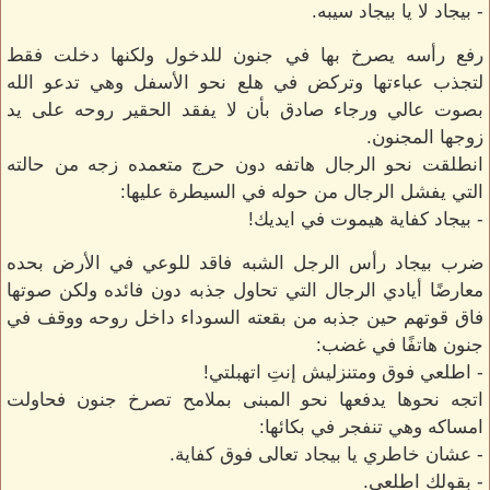
- بيجاد لا يا بيجاد سيبه.
رفع رأسه يصرخ بها في جنون للدخول ولكنها دخلت فقط
لتجذب عباءتها وتركض في هلع نحو الأسفل وهي تدعو الله
بصوت عالي ورجاء صادق بأن لا يفقد الحقير روحه على يد
زوجها المجنون.
انطلقت نحو الرجال هاتفه دون حرج متعمده زجه من حالته
التي يفشل الرجال من حوله في السيطرة عليها:
- بيجاد كفاية هيموت في ايديك!
ضرب بيجاد رأس الرجل الشبه فاقد للوعي في الأرض بحده
معارضًا أيادي الرجال التي تحاول جذبه دون فائده ولكن صوتها
فاق قوتهم حين جذبه من بقعته السوداء داخل روحه ووقف في
جنون هاتفًا في غضب:
- اطلعي فوق ومتنزليش إنتِ اتهبلتي!
اتجه نحوها يدفعها نحو المبنى بملامح تصرخ جنون فحاولت
امساكه وهي تنفجر في بكائها:
- عشان خاطري يا بيجاد تعالى فوق كفاية.
- بقولك اطلعي.