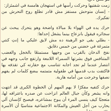
زمت شفتيها وحركت رأسها في استهجان هامسة في اشمئزاز:
- إنسان متوحش مستفز مش قادر تطلع روح التحرش من
تفكيرك.
حرك يده في الهواء بلا مبالاة واضحة وهو يتحرك يبحث عن
سجائره فيقول بانزعاج بينما يشغل إحداها:
- بطلي بقى جو الرهبنة ده مش لايق عليكي ما إنتِ كنتي
متمرغة في حضني من خمس دقايق.
نفخ الدخان بالقرب من وجهها مستمتعًا بالخجل والغضب
المتنافس فوق بشرتها السمراء اللامعة وارتفع جانب وجهه في
انتصار عندما لم تجد اجابه تتناسب مع حقارته كي تقذفه بها
فاكتفت بدب قدميها في طفولية متمتمه ببضع كلمات لم يفهم
نصفها وخرجت من أمامه هاربة.
حرك كتفيه مفكرًا لا يهم المهم أن الخطوة الكبرى قد انتهت
وانه يشعر وكأن جبال العالم انزاحت عن صدره باعترافه لها،
متعجبًا كيف ينسى المرء أن يبوح بمشاعره، فيصبح كإنسان آلي
يحارب من أجل العيش والمكانة الاجتماعية متناسيًا أن الأسرة