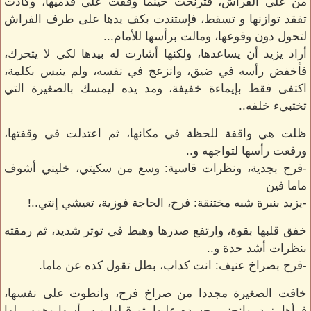
من على الفراش، فترنحت حينما وقفت على قدميها، وكادت
تفقد توازنها و تسقط، فإستندت بكف يدها على طرف الفراش
لتحول دون وقوعها، ومالت برأسها للأمام...
أراد يزيد أن يساعدها، ولكنها أشارت له بيدها لكي لا يتحرك،
فأخفض رأسه في ضيق، وانزعج في نفسه، ولم ينبس بكلمة،
اكتفى فقط بإيماءة خفيفة، ومد يده ليمسك بالصغيرة التي
تختبيء خلفه..
ظلت هي واقفة للحظة في مكانها، ثم اعتدلت في وقفتها،
ورفعت رأسها لتواجهه و..
-فرح بجدية، ونظرات قاسية: وسع من سكيتي، خليني أشوف
ماما فين
-يزيد بنبرة شبه مختنقة: فرح، الحاجة فوزية، تعيشي إنتي..!
خفق قلبها بقوة، وارتفع صدرها وهبط في توتر شديد، ثم رمقته
بنظرات أشد حدة و..
-فرح بصراخ عنيف: انت كداب، بطل تقول كده عن ماما.
خافت الصغيرة مجددا من صراخ فرح، وانطوت على نفسها،
فرأها يزيد، وانحنى بجسده عليها، ثم قبلها من رأسها وهمس لها