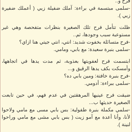
فرح و..
-سلمى مبتسمة في براءة: آملك ضفيلة زيي ( أعملك ضفيرة
زيي ).
ظلت تتأمل فرح تلك الصغيرة بنظرات متفحصة وهي غير
مستوعبة سبب وجودها، ثم..
-فرح متسائلة بخفوت شديد: انتي، انتي جيتي هنا ازاي؟
-سلمى بنبرة سعيدة: مع بابي، ومامي.
ابتسمت فرح لعفويتها بعذوبة، ثم مدت يدها في اتجاهها،
وأمسكت بكف يدها الرقيق و...
-فرح بنبرة خافتة: ومين بابي ده؟
-سلمى ببراءة: أدومي.
ضيقت فرح عينيها المرهقتين في عدم فهم، في حين تابعت
الصغيرة حديثها ب...
-سلمي مكملة بنبرة طفولية: بس بابي مسى مع مامي ولاحوا
لأنا، وأنا أعدة مع آمو زيت ( بس بابي مشى مع مامي وراحوا
لنينة ).