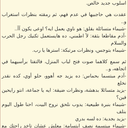
اسلوب جديد خالص.
عقدت هي حاجبيها في عدم فهم، ثم رمقته بنظرات استغراب
و..
-شيماء متسائلة بقلق: هو ناوي يعمل ايه؟ اوعى يكون آآ..
-آدم مقاطعا بثقة: لأ اطمني، ده هايستعمل تكنيك رجل الحرب
والسلام
-شيماء بتوجس، ونظرات مرتبكة: استرها يا رب.
ثم سمع كلاهما صوت فتح لباب المنزل، فالتفتا برأسيهما في
اتجاهه، و..
-آدم مبتسما بحماس: ده يزيد جه أهوو، حلو أوي، كده نقدر
نخلع
-يزيد متسائلا بدهشة، ونظرات ضيقة: ايه يا جماعة، انتو رايحين
فين؟
-شيماء بنبرة طبيعية: يدوب نلحق نروح البيت، احنا طول اليوم
بنلف
-يزيد بجدية: ده لسه بدري
-شيماء مبتسمة نصف ابتسامة: معلش عشان تاخد راحتك مع