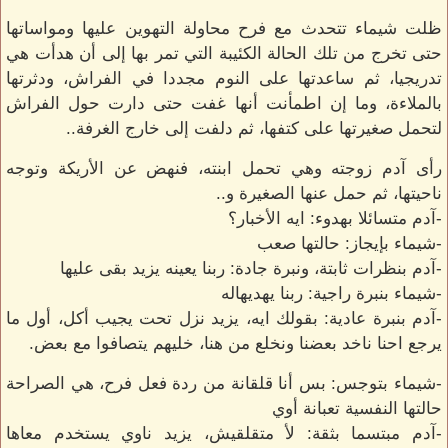
ظلت شيماء تتحدث مع فرح محاولة التهوين عليها ومواساتها
حتى تخرج من تلك الحالة الكئيبة التي تمر بها إلى أن هدأت هي
تدريجيا، ثم ساعدتها على النوم مجددا في الفراش، ودثرتها
بالملاءة، وما إن اطمأنت أنها غفت حتى دارت حول الفراش
لتحمل صغيرتها على كتفها، ثم دلفت إلى خارج الغرفة..
رأى آدم زوجته وهي تحمل ابنته، فنهض عن الأريكة وتوجه
ناحيتها، ثم حمل عنها الصغيرة و..
-آدم متسائلا بهدوء: ايه الأخبار؟
-شيماء بإيجاز: حالتها صعب
-آدم بنظرات ثابتة، ونبرة جادة: ربنا يعينه يزيد بقى عليها
-شيماء بنبرة راجية: ربنا يهديهاله
-آدم بنبرة عادية: بقولك ايه، يزيد نزل تحت يجيب أكل، أول ما
يرجع احنا ناخد بعضنا ونخلع من هنا، خليهم يتصافوا مع بعض.
-شيماء بتوجس: بس أنا قلقانة من ردة فعل فرح، هي الصراحة
حالتها النفسية تعبانة أوي
-آدم مبتسما بثقة: لأ متقلقيش، يزيد ناوي يستخدم معاها