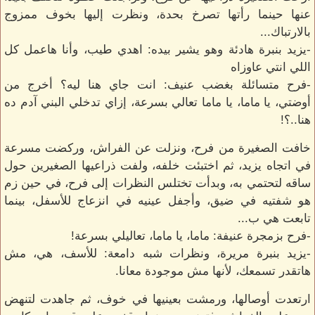
عنها حينما رأتها تصرخ بحدة، ونظرت إليها بخوف ممزوج
بالارتباك...
-يزيد بنبرة هادئة وهو يشير بيده: اهدي طيب، وأنا هاعمل كل
اللي انتي عاوزاه
-فرح متسائلة بغضب عنيف: انت جاي هنا ليه؟ أخرج من
أوضتي، يا ماما، يا ماما تعالي بسرعة، إزاي تدخلي البني آدم ده
هنا..؟!
خافت الصغيرة من فرح، ونزلت عن الفراش، وركضت مسرعة
في اتجاه يزيد، ثم اختبئت خلفه، ولفت ذراعيها الصغيرين حول
ساقه لتحتمي به، وبدأت تختلس النظرات إلى فرح، في حين زم
هو شفتيه في ضيق، وأجفل عينيه في انزعاج للأسفل، بينما
تابعت هي ب...
-فرح بزمجرة عنيفة: ماما، يا ماما، تعاليلي بسرعة!
-يزيد بنبرة مريرة، ونظرات شبه دامعة: للأسف، هي، مش
هاتقدر تسمعك، لأنها مش موجودة معانا.
ارتعدت أوصالها، ورمشت بعينيها في خوف، ثم جاهدت لتنهض