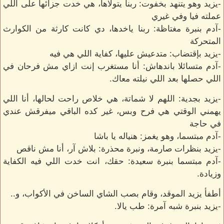
-يزيد وهو يتنهد بخفوت: ربنا يتولاها، هي خدت جزائها على اللي
عملته فيا وفي غيري
-آدم بنبرة مغتاظة: ربنا ياخدها، دي كانت كارثة من الكوارث
المتحركة
-يزيد بإقتضاب: متدعيش عليها، كفاية اللي هي فيه
-آدم متسائلا باندهاش: أنا مستغرب إنت ازاي مش فرحان في
اللي حصلها بعد اللي نيلته معاك.
-يزيد بجدية: اللهم لا شماتة، هي خلاص راحت لحالها، أنا اللي
يهمني الوقتي هي فرح وبس، غير كده الباقي ميفرقش عندي
في حاجة
-آدم مبتسما، وهو يغمز: هنياله يا باشا
-يزيد بنظرات صارمة، ونبرة محذرة: بلاش آر، أنا مش ناقص
-آدم مبتسما بنبرة سعيدة: حقك، انت خدت اللي فيه الكفاية
وزيادة.
أطفأ يزيد الموقد، وقام بصب الشاي الساخن في الأكواب، و..
-يزيد بنبرة شبه آمرة: طب يالا.