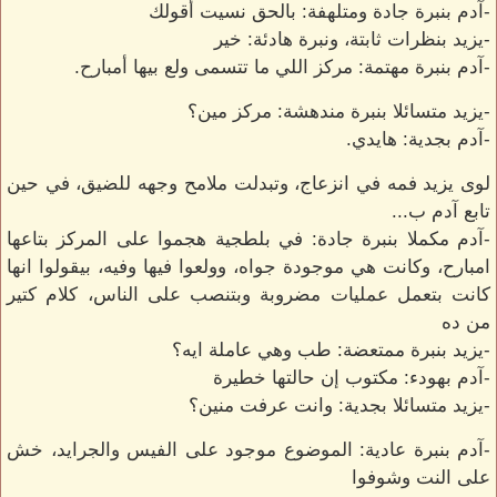
-آدم بنبرة جادة ومتلهفة: بالحق نسيت أقولك
-يزيد بنظرات ثابتة، ونبرة هادئة: خير
-آدم بنبرة مهتمة: مركز اللي ما تتسمى ولع بيها أمبارح.
-يزيد متسائلا بنبرة مندهشة: مركز مين؟
-آدم بجدية: هايدي.
لوى يزيد فمه في انزعاج، وتبدلت ملامح وجهه للضيق، في حين
تابع آدم ب...
-آدم مكملا بنبرة جادة: في بلطجية هجموا على المركز بتاعها
امبارح، وكانت هي موجودة جواه، وولعوا فيها وفيه، بيقولوا انها
كانت بتعمل عمليات مضروبة وبتنصب على الناس، كلام كتير
من ده
-يزيد بنبرة ممتعضة: طب وهي عاملة ايه؟
-آدم بهودء: مكتوب إن حالتها خطيرة
-يزيد متسائلا بجدية: وانت عرفت منين؟
-آدم بنبرة عادية: الموضوع موجود على الفيس والجرايد، خش
على النت وشوفوا