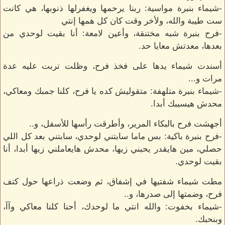
-شيماء بنبرة مواسية: ربنا يرحمها ويغفرلها ذنوبها، هي كانت
ست طيبة والله، ولأخر وقت كان كل همها إنتي
-فرح بنبرة شبه مختنقة، وأعين لامعة: أنا بقيت لوحدي من
بعدها، معدتش معايا حد.
أسندت شيماء يدها على فخذ فرح، وظلت تربت عليه عدة
مرات و...
-شيماء بنبرة متلهفة: متقوليش كده يا فرح، كلنا جمبك ومعاكي،
محدش هيسيبك أبدا.
أجهشت فرح بالبكاء المرير، وأطرقت رأسها للأسفل، و..
-فرح بنبرة باكية: بس ماما سابتني لوحدي، سابتني بعد كل اللي
حصلي، مين هايقدر يحبني زيها، محدش هايعاملني زيها أبدا، أنا
بقيت لوحدي.
مطت شيماء شفتيها في إشفاق، ثم وضعت ذراعها حول كتف
فرح، وضمتها إلى صدرها، و..
-شيماء بخفوت: والله انتي ما لوحدك، أحنا كلنا معاكي وآآ،
وبنحبك.