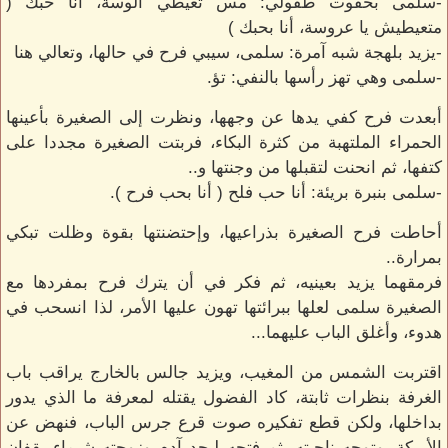
-سلمى بخفوت طفولي: مس تعيطي آلوسة، أنا حبك (
متعيطيش يا عروسة، أنا بحبك )
-يزيد بلهجة شبه آمرة: سلمى، سيبي فرح في حالها، وتعالي هنا
-سلمى وهي تهز رأسها بالنفي: تؤ.
أبعدت فرح كفي يدها عن وجهها، ونظرت إلى الصغيرة بأعينها
الحمراء الملتهبة من كثرة البكاء، فربتت الصغيرة مجددا على
كتفها، ثم انحنت لتقبلها من وجنتها و..
-سلمى بنبرة بريئة: أنا حب فلح ( أنا بحب فرح ).
أحاطت فرح الصغيرة بذراعيها، وإحتضنتها بقوة وظلت تبكي
بمرارة..
فرمقهما يزيد بعينيه، ثم فكر في أن يترك فرح بمفردها مع
الصغيرة سلمى لعلها ببرائتها تهون عليها الأمر، لذا انسحب في
هدوء، وأغلق الباب عليهما...
اقتربت الشمس من المغيب، ويزيد جالس بالخارج يراقب باب
الغرفة بنظرات ثابتة، كاد الفضول يقتله لمعرفة ما الذي يدور
بداخلها، ولكن قطع تفكيره صوت قرع جرس الباب، فنهض عن
الأريكة، وتوجه ناحيته، ثم فتحه ليجد آدم وزوجته شيماء يقفان