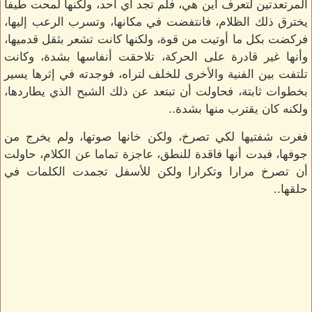
المرتعدتين لتعرف أين هي، فلم تجد أي أحد، ولكنها لمحت طيفا
يخترق ذلك الظلام، فانتفضت في مكانها، وتسرب الرعب إليها،
فركضت بكل ما أوتيت من قوة، ولكنها كانت تشعر بثقل قدميها،
وأنها غير قادرة على الحركة، تلاحقت أنفاسها بشدة، وكانت
تلتفت بين الفنية والأخرى للخلف لتراه، فوجدته في إثرها يسير
بخطوات ثابتة، فحاولت أن تبتعد عن ذلك الشبح الذي يطاردها،
ولكنه كان يقترب منها بشدة..
فغرت شفتيها لكي تصرخ، ولكن خانها صوتها، ولم يخرج من
جوفها، فبدت أنها فاقدة للنطق، عاجزة تماما عن الكلام، حاولت
أن تصرخ مرارا وتكرارا ولكن للأسفل تجمدت الكلمات في
حلقها..