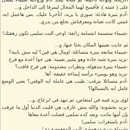
على ( عتبته )، فأفسح لهما المجال ليمرقا إلى الداخل و...
-آدم بنبرة هادئة: سوري يا يزيد، اتأخرنا عليك، بس هاعمل ايه،
عمتي كانت تعبانة ومعرفناش نخلع من بدري.
-شيماء مبتسمة ابتسامة زائفة: اوعى البت سلمى تكون زهقتك!
ثم جابت بعينيها المكان بحثا عنها، و...
-شيماء متابعة بنبرة متسائلة: اومال هي فين؟ ليه مش باينة؟
-يزيد بنبرة شبه جادة وهو يشير بعينيه: هي جوا أعدة مع فرح
-شيماء بنبرة مذهولة، ونظرات مصدومة: هي فرح فاقت؟
-يزيد وهو يوميء برأسه إيماءة خفيفة: أها
-آدم متسائلا بترقب: طيب هي عاملة ايه الوقتي؟ يعني الوضع
عامل ايه بالنسبالها؟
لوى يزيد فمه في امتعاض، ثم تنهد في انزعاج، و...
-يزيد بخشونة: والله مش عارف، هي قلبت الدنيا أول ما عرفت
بإن أمها ماتت، وبعد كده سلمى فضلت أعدة معاها
-آدم باستغراب: سلمى!
-شيماء بنبرة مدهوشة: البت المفعوصة دي!