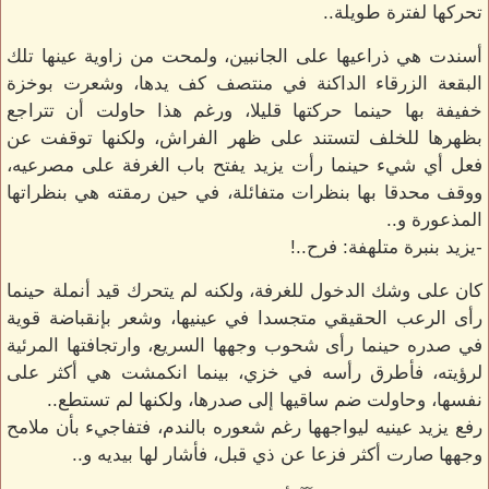
تحركها لفترة طويلة..
أسندت هي ذراعيها على الجانبين، ولمحت من زاوية عينها تلك
البقعة الزرقاء الداكنة في منتصف كف يدها، وشعرت بوخزة
خفيفة بها حينما حركتها قليلا، ورغم هذا حاولت أن تتراجع
بظهرها للخلف لتستند على ظهر الفراش، ولكنها توقفت عن
فعل أي شيء حينما رأت يزيد يفتح باب الغرفة على مصرعيه،
ووقف محدقا بها بنظرات متفائلة، في حين رمقته هي بنظراتها
المذعورة و..
-يزيد بنبرة متلهفة: فرح..!
كان على وشك الدخول للغرفة، ولكنه لم يتحرك قيد أنملة حينما
رأى الرعب الحقيقي متجسدا في عينيها، وشعر بإنقباضة قوية
في صدره حينما رأى شحوب وجهها السريع، وارتجافتها المرئية
لرؤيته، فأطرق رأسه في خزي، بينما انكمشت هي أكثر على
نفسها، وحاولت ضم ساقيها إلى صدرها، ولكنها لم تستطع..
رفع يزيد عينيه ليواجهها رغم شعوره بالندم، فتفاجيء بأن ملامح
وجهها صارت أكثر فزعا عن ذي قبل، فأشار لها بيديه و..