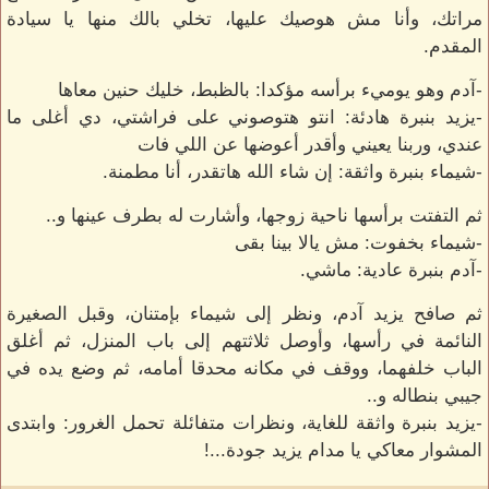
مراتك، وأنا مش هوصيك عليها، تخلي بالك منها يا سيادة
المقدم.
-آدم وهو يوميء برأسه مؤكدا: بالظبط، خليك حنين معاها
-يزيد بنبرة هادئة: انتو هتوصوني على فراشتي، دي أغلى ما
عندي، وربنا يعيني وأقدر أعوضها عن اللي فات
-شيماء بنبرة واثقة: إن شاء الله هاتقدر، أنا مطمنة.
ثم التفتت برأسها ناحية زوجها، وأشارت له بطرف عينها و..
-شيماء بخفوت: مش يالا بينا بقى
-آدم بنبرة عادية: ماشي.
ثم صافح يزيد آدم، ونظر إلى شيماء بإمتنان، وقبل الصغيرة
النائمة في رأسها، وأوصل ثلاثتهم إلى باب المنزل، ثم أغلق
الباب خلفهما، ووقف في مكانه محدقا أمامه، ثم وضع يده في
جيبي بنطاله و..
-يزيد بنبرة واثقة للغاية، ونظرات متفائلة تحمل الغرور: وابتدى
المشوار معاكي يا مدام يزيد جودة...!