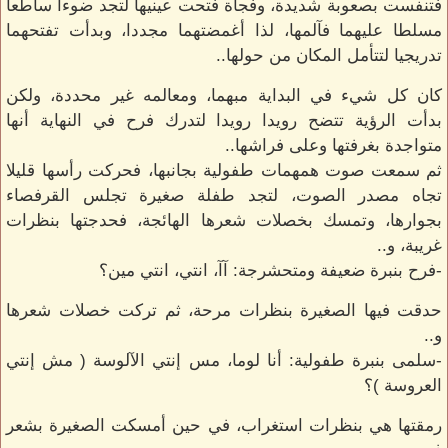
فتنفست بصعوبة شديدة، وفجأة فتحت عينيها لتجد ضوءا ساطعا
مسلطا عليهما فآلمها، لذا أغمضتهما مجددا، وبدأت تفتحهما
تدريجيا لتتأمل المكان من حولها..
كان كل شيء في البداية مبهما، ومعالمه غير محددة، ولكن
بدأت الرؤية تتضح رويدا رويدا لتدرك فرح في النهاية أنها
متواجدة بغرفتها وعلى فراشها..
ثم سمعت صوت همهمات طفولية بجانبها، فحركت رأسها قليلا
تجاه مصدر الصوت، لتجد طفلة صغيرة تجلس القرفصاء
بجوارها، وتمسك بخصلات شعرها الهائجة، فحدجتها بنظرات
غريبة، و..
-فرح بنبرة ضعيفة ومتحشرجة: آآ، انتي، انتي مين؟
حدقت فيها الصغيرة بنظرات مرحة، ثم تركت خصلات شعرها
و..
-سلمى بنبرة طفولية: أنا لوما، مس إنتي الآلوسة ( مش إنتي
العروسة )؟
رمقتها هي بنظرات استغراب، في حين أمسكت الصغيرة بشعر