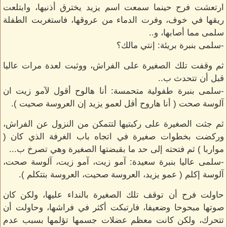
ارتعشت فرح حينما سمعت اسم يزيد يخترق أذنيها، وابتلعت
ريقها في خوف، وفرت الدماء من عروقها، فاستغربت الطفلة
سلمى مما أصابها، و..
-سلمى بنبرة بريئة: إنتي مالك؟
ثم وقفت تلك الصغيرة على الفراش، ووثبت لعدة مرات عاليا
قبل أن تتحدث ب..
-سلمى بنبرة طفولية متحمسة: أنا هالوح أقول لآمو زيت ان
آلوسة صحت ( أنا هاروح أقل لعمو يزيد إن العروسة صحيت ).
ثم جثت الصغيرة على ركبتيها لتتمكن من النزول عن الفراش،
وركضت بخطوات صغيرة في اتجاه باب الغرفة الذي كان (
مواربا ) ثم فتحته إلى حد ما بقبضتها الصغيرة وهي تصرخ ب...
-سلمى عاليا بنبرة سعيدة: آمو زيت، آمو زيت، آلوسة صحت،
آلوسة إكلم ( عمو يزيد، العروسة صحيت، العروسة بتتكلم ).
حاولت فرح أن توقف تلك الصغيرة بالنداء عليها، ولكن كان
صوتها مبحوحا وضعيفا، فارتبكت أكثر في فراشها، وحاولت أن
تتحرك، ولكن كانت معظم عضلات جسمها تؤلمها بسبب عدم