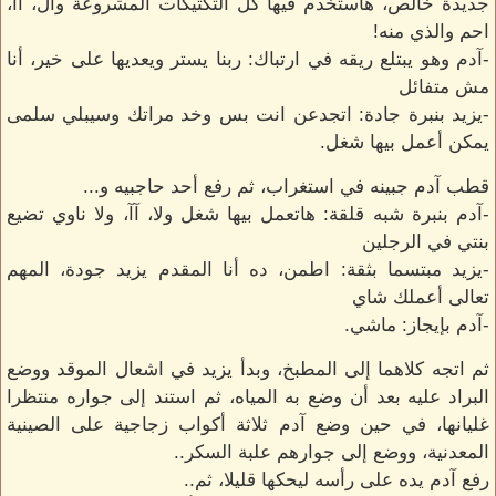
جديدة خالص، هاستخدم فيها كل التكتيكات المشروعة وال، آآ،
احم والذي منه!
-آدم وهو يبتلع ريقه في ارتباك: ربنا يستر ويعديها على خير، أنا
مش متفائل
-يزيد بنبرة جادة: اتجدعن انت بس وخد مراتك وسيبلي سلمى
يمكن أعمل بيها شغل.
قطب آدم جبينه في استغراب، ثم رفع أحد حاجبيه و...
-آدم بنبرة شبه قلقة: هاتعمل بيها شغل ولا، آآ، ولا ناوي تضيع
بنتي في الرجلين
-يزيد مبتسما بثقة: اطمن، ده أنا المقدم يزيد جودة، المهم
تعالى أعملك شاي
-آدم بإيجاز: ماشي.
ثم اتجه كلاهما إلى المطبخ، وبدأ يزيد في اشعال الموقد ووضع
البراد عليه بعد أن وضع به المياه، ثم استند إلى جواره منتظرا
غليانها، في حين وضع آدم ثلاثة أكواب زجاجية على الصينية
المعدنية، ووضع إلى جوارهم علبة السكر..
رفع آدم يده على رأسه ليحكها قليلا، ثم..