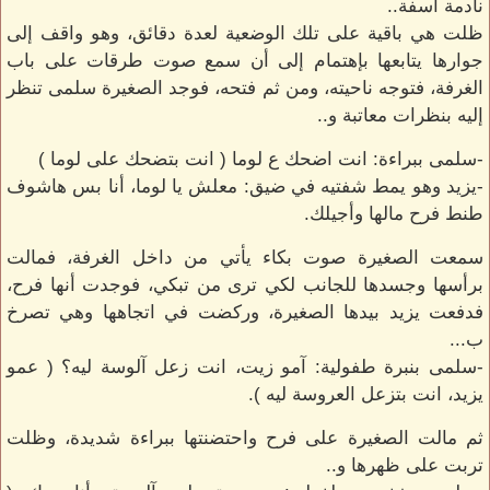
نادمة آسفة..
ظلت هي باقية على تلك الوضعية لعدة دقائق، وهو واقف إلى
جوارها يتابعها بإهتمام إلى أن سمع صوت طرقات على باب
الغرفة، فتوجه ناحيته، ومن ثم فتحه، فوجد الصغيرة سلمى تنظر
إليه بنظرات معاتبة و..
-سلمى ببراءة: انت اضحك ع لوما ( انت بتضحك على لوما )
-يزيد وهو يمط شفتيه في ضيق: معلش يا لوما، أنا بس هاشوف
طنط فرح مالها وأجيلك.
سمعت الصغيرة صوت بكاء يأتي من داخل الغرفة، فمالت
برأسها وجسدها للجانب لكي ترى من تبكي، فوجدت أنها فرح،
فدفعت يزيد بيدها الصغيرة، وركضت في اتجاهها وهي تصرخ
ب...
-سلمى بنبرة طفولية: آمو زيت، انت زعل آلوسة ليه؟ ( عمو
يزيد، انت بتزعل العروسة ليه ).
ثم مالت الصغيرة على فرح واحتضنتها ببراءة شديدة، وظلت
تربت على ظهرها و..