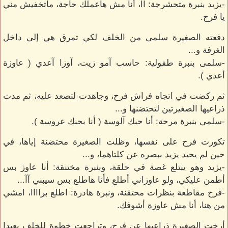
-يزيد بنبرة متحشرجة: آآ، أنا مش هاعملك حاجة، ماتخفيش مني
يا فرح.
دفعته الصغيرة سلمى من الخلف لكي تمرق هي إلى داخل
الغرفة و...
-سلمى بنبرة طفولية: حاسب آمو زيت، آوزا آعدي ( عاوزة
أعدي ).
ثم ركضت في اتجاه فراش فرح، وجاهدت لتصعد عليه، ثم مدت
ذراعيها الصغيرتين لتحتضنها و...
-سلمى بنبرة مرحة: أنا حبك آلوسة ( أنا بحبك عروسة ).
تكورت فرح على نفسها، وظلت الصغيرة محتضنة إياها، في
حين لم يحيد يزيد ببصره عن كلتاهما، و...
-يزيد وهو يبتلع غصة في حلقة، وبنبرة مختنقة: أنا عاوز بس
أطمن عليكي، ولو عاوزاني أطلع فأنا هاطلع بس سيبني آآ...
-فرح مقاطعة بنظرات محتقنة، ونبرة هادرة: اطلع براااا، امشي
من هنا، أنا مش عاوزة أشوفك.
أرخت الصغيرة ذراعيها عن فرح، وتراجعت خطوة للخلف بعيدا