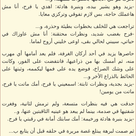
-يزيد وهو يشير بيده، وبنبرة هادئة: اهدي يا فرح، أنا مش
هاعملك حاجة، بس لازم تفوقي وتركزي معايا.
تراجعت هي للخلف بخطوات بطيئة وحذرة، و...
-فرح بغضب شديد، ونظرات محتقنة: أنا مش عاوزاك في
حياتي، سيبني لحالي بقى، اوعى خليني أروح لماما.
حاصرها يزيد في أحد أركان الغرفة، فلم يعد أمامها أي مهرب
منه، ثم أمسك بها من ذراعيها، فانتفضت على الفور، وكانت
على وشك الصراخ، فوضع يده على فمها ليكممه، وثبتها على
الحائط بالذراع الأخر و...
-يزيد بجدية، ونظرات ثابتة: اسمعيني يا فرح، أمك ماتت يا فرح،
ماتت من يومين!
حدقت هي فيه بنظرات متسعة، ولم ترمش لثانية، وفغرت
شفتيها في صدمة، بينما لم يبعد هو عينيه الثاقبتين عنها، و..
-يزيد بنبرة هادئة ورخيمة: أمك سابتك أمانة في رقبتي يا فرح.
ثم صمت لبرهة يبتلع غصة مريرة في حلقه قبل أن يتابع ب...