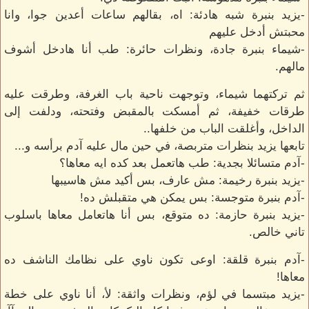
-يزيد بنبرة شبه هادئة: اه، بقالهم ساعات أعدين جوا، وانا
محبتش أدخل عليهم
-شيماء بنبرة جادة، ونظرات حائرة: طب أنا هادخل أشوف
مالهم.
ثم تركتهما شيماء، وتوجهت ناحية باب الغرفة، وطرقت عليه
طرقات خفيفة، ثم أمسكت بالمقبض وفتحته، ودلفت إلى
الداخل، وأغلقت الباب من خلفها..
تابعها يزيد بنظرات متربصة، في حين مال عليه آدم برأسه و...
-آدم متسائلا بجدية: طب هاتعمل بعد كده ايه معاها؟
-يزيد بنبرة رخيمة: مش عارف، بس أكيد مش هاسيبها
-آدم بنبرة متوجسة: بس يمكن هي متقبلش ده!
-يزيد بنبرة حازمة: ده متوقع، بس أنا هاتعامل معاها باسلوب
تاني خالص.
-آدم بنبرة قلقة: اوعى تكون ناوي على نظامك الناشف ده
معاها!
-يزيد مبتسما في لؤم، ونظرات واثقة: لأ، أنا ناوي على خطة