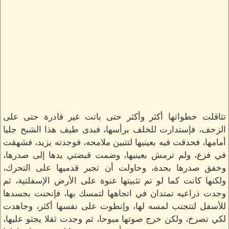
تثاقلت خطواتها أكثر وأكثر حتى باتت غير قادرة حتى على
الزحف، فإستدارت للخلف برأسها، فبدى طيف هذا الشبح جليا
أمامها، فحدقت فيه بعينيها لتتبين ملامحه، فوجدته يزيد، فشهقت
في فزع، ولم ترمش بعينيها، وضمت قبضتي يدها إلى صدرها،
وخفق صدرها بحدة، وحاولت أن تجبر قدميها على التحرك،
ولكنها كانت كما لو تم تثبيتها عنوة على الأرض الإسفلتية، ثم
وجدت ذراعيه تمتدان في اتجاهها لتمسك بها، فإنحنت بجسدها
للأسفل لتتجنب لمسه لها، وإنطوت على نفسها أكثر، وجاهدت
لكي تصرخ، ولكن خرج صوتها مبوحا، ثم وجدت ثقلا يجثو عليها،