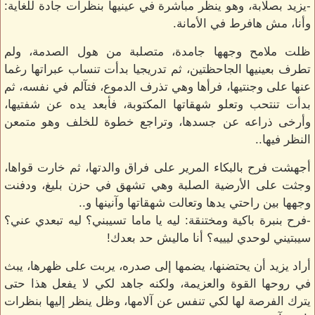
-يزيد بصلابة، وهو ينظر مباشرة في عينيها بنظرات جادة للغاية:
وأنا، مش هافرط في الأمانة.
ظلت ملامح وجهها جامدة، متصلبة من هول الصدمة، ولم
تطرف بعينيها الجاحظتين، ثم تدريجيا بدأت تنساب عبراتها رغما
عنها على وجنتيها، فرأها وهي تذرف الدموع، فتآلم في نفسه، ثم
بدأت تنتحب وتعلو شهقاتها المكتوبة، فأبعد يده عن شفتيها،
وأرخى ذراعه عن جسدها، وتراجع خطوة للخلف وهو متمعن
النظر فيها..
أجهشت فرح بالبكاء المرير على فراق والدتها، ثم خارت قواها،
وجثت على الأرضية الصلبة وهي تشهق في حزن بليغ، ودفنت
وجهها بين راحتي يدها وتعالت شهقاتها وآنينها و..
-فرح بنبرة باكية ومختنقة: ليه يا ماما تسيبني؟ ليه تبعدي عني؟
سيبتيني لوحدي ليييه؟ أنا ماليش حد بعدك!
أراد يزيد أن يحتضنها، يضمها إلى صدره، يربت على ظهرها، يبث
في روحها القوة والعزيمة، ولكنه جاهد لكي لا يفعل هذا حتى
يترك الفرصة لها لكي تنفس عن آلامها، وظل ينظر إليها بنظرات