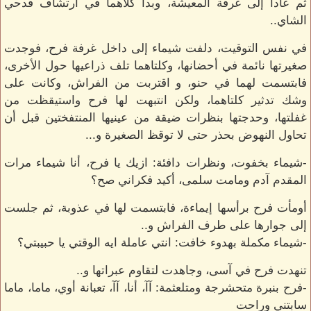
ثم عادا إلى غرفة المعيشة، وبدأ كلاهما في ارتشاف قدحي
الشاي..
في نفس التوقيت، دلفت شيماء إلى داخل غرفة فرح، فوجدت
صغيرتها نائمة في أحضانها، وكلتاهما تلف ذراعيها حول الأخرى،
فابتسمت لهما في حنو، و اقتربت من الفراش، وكانت على
وشك تدثير كلتاهما، ولكن انتبهت لها فرح واستيقظت من
غفلتها، وحدجتها بنظرات ضيقة من عينيها المنتفختين قبل أن
تحاول النهوض بحذر حتى لا توقظ الصغيرة و...
-شيماء بخفوت، ونظرات دافئة: ازيك يا فرح، أنا شيماء مرات
المقدم آدم ومامت سلمى، أكيد فكراني صح؟
أومأت فرح برأسها إيماءة، فابتسمت لها في عذوبة، ثم جلست
إلى جوارها على طرف الفراش و..
-شيماء مكملة بهدوء خافت: انتي عاملة ايه الوقتي يا حبيبتي؟
تنهدت فرح في آسى، وجاهدت لتقاوم عبراتها و..
-فرح بنبرة متحشرجة ومتلعثمة: آآ، أنا، آآ، تعبانة أوي، ماما، ماما
سابتني وراحت