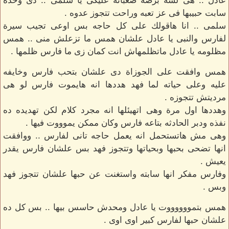
عادل .. هى لسه برضه صعبانه عليكى يا سلمى .. دى وحده
سابت حبيبها فى عز تعبه وراحت تتجوز عدوه .
سلمى .. انا هاقولك على كل حاجه بس اوعى تجيب سيرة
لفارس والنبى يا عادل علشان همس ما تزعلش منى .. همس
مظلومه يا عادل ماتظلمهاش انت كمان زى ما فارس ظلمها .
همس وافقت على الجوزاة دى علشان بتحب فارس وخايفه
عليه وعلى حياته لما فهد هددها انه هايموت فارس لو هى
مرديتش تتجوزه .
وهددها اول مرة وهى اتهيئلها انه مجرد كلام لكن تهديده ده
نفذه ودبر الحادثه بتاعه فارس وكان ممكن يموووت فيها .
وهى مش هاتستحمل انه يعمل حاجه تانى لفارس .. ووافقت
انها تضحى بحبها وبحياتها وتتجوز فهد بس علشان فارس يقدر
يعيش .
وفارس مفكر انها سابته واستغنت عن حبها علشان تتجوز فهد
وبس .
همس بتمووووووت يا عادل ومحدش حاسس بيها .. بس كل ده
علشان حبها لفارس كبير اوى اوى .