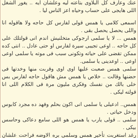
عنك وعارف كل البلاوى بتاعته ليه وعلشان ايه .. يغور الشغل
اللى هايجى على حساب وحياه اعز الناس ليا .
اسمعى كلامى يا همس قولى لفارس كل حاجه ولا هاقوله انا
واللى يحصل يحصل بقى .
همس ... لا يا سلمى ارجوكى متخلنيش اندم انى قولتلك على
كل حاجه .. اوعى تجيبى سيرة لفارس او حتى عادل .. انتى كده
ممكن تقضى على حياته وتكونى سبب فى موته يا سلمى اوعى
اوعى .. اوعدينى يا سلمى.
سلمى همس صعبت عليها اوى اوى وقربت منها وخدتها فى
حضنها وقالت .. خلاص يا همس مش هاقول حاجه لفارس بس
خلى بالك من نفسك وفكرى مليون مرة فى الكلام اللى انا
قولته ليكى .
همس.. ادعيلى يا سلمى انى اكون بحلم وفهد ده مجرد كابوس
ودخل حياتى .
سلمى .. قولى يارب يا همس هو اللى سامع دعاكى وحاسس
بيكى .
رغد استغربت تأخير همس وسلمى بره الاوضه فراحت علشان