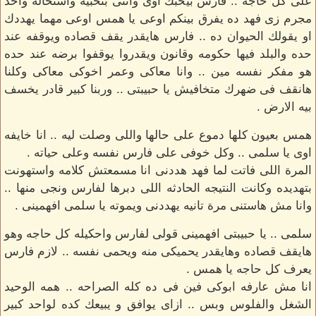
على كل حاجه .. فارس بيحبك اوى وانتى بتحبيه واستحاله واحد
مجرم زى فهد ده يفرق بينكم اوعى يا همس اوعى مهما يهددك
او يقولك الحيوان ده .. فارس هايقدر يقف قصاده ويوقفه عند
حده والبلد فيها حكومه وقانون ويقدروا يوقفوا برضه عند حده
هو مفكر نفسه مين .. وانا معاكى وعمر اخوكى معاكى وكلنا
هانقف فى ضهرك متخافيش يا حبيبتى .. وربنا كبير قادر يخسف
بيه الارض .
همس بعيون كلها دموع على حالها واللى وصلت ليه .. انا خايفه
اوى يا سلمى .. وكل خوفى على فارس نفسه وعلى حياته .
المرة اللى فاتت لما فهد هددنى انا مسمعتش كلامه واستهونت
بتهديده وكانت النتيجه الحادثه اللى دبرها لفارس ونجى منها ..
وانا مش هاستنى مرة تانيه يهددنى ويموته يا سلمى افهمينى .
سلمى .. يا حبيبتى افهمينى قولى لفارس واحكيله كل حاجه وهو
هايقف قصاده وهايقدر يحميكى منه ويحمى نفسه .. لازم فارس
يعرف كل حاجه يا همس .
انا مش عارفه ابوكى فين فى ده كله الصراحه .. همه الوحيد
الشغل والفلوس وبس .. ازاى يوافق و يبيعك كده لواحد كبير