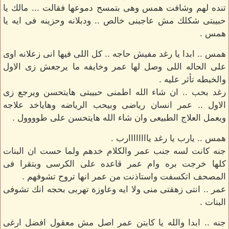
تنده لهم وشافت همس وهى بتمسح دموعها فقالت ... مالك يا
حبيبتى شكلك مش عاجبنى خالص .. ودبلانه وحزينه فى ايه يا
همس .
همس .. ابدا يا رغد مفيش حاجه .. كل اللى فيها انى زعلانه اوى
على الحاله اللى وصل لها عمر وخايفه ما يرجعش زى الاول
والخبطه تأثر عليه .
رغد بحب .. ان شاء الله اطمنى حبيبتى هايتحسن ويرجع زى
الاول .. عمر انسان رياضى وبيحب الرياضه وهاياخد علاجه
ويعمل العلاج الطبيعى وان شاء الله هايتحسن على طوووول .
همس .. يارب يا رغد ياااااااارب .
جنه كانت لسه جنب عمر والكلام خدهم ولما حست ان البنات
كلها خرجت بره وام عمر قاعده على الكرسى وبتقرا فى
المصحف اتكسفت واستاذنت من عمر انها تروح تشوفهم .
عمر .. انتى زهقتى منى ولا ايه وعاوزة تهربى بحجه انك تشوفى
البنات .
جنه .. ابدا والله يا كابتن عمر اصل مش معقول افضل ارغى