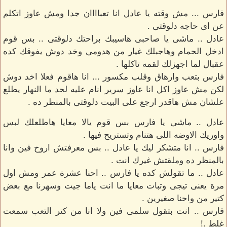
فارس ... مش وقته يا عادل انا تعباااان جدا ومش عاوز اتكلم
عن اى حاجه دلوقتى .
عادل .. ماشى يا صاحبى هاسيبك براحتك دلوقتى .. بس قوم
ادخل الحمام وهاجبلك غيار من هدومى وخد دوش يفوقك كده
عقبال لما اجهزلك لقمه تاكلها .
فارس بتعب وارهاق وقلب مكسور ... انا هاقوم فعلا اخد دوش
لكن مش عاوز اكل انا عاوز سرير انام عليه لحد ما النهار يطلع
علشان مش هاقدر ارجع على البيت دلوقتى بالمنظر ده .
عادل .. ماشى يا فارس بس قوم يالا معايا هاطلعلك لبس
واوريك الاوضه اللى هتنام وتستريح فيها .
فارس .. انا متشكر ليك يا عادل .. بس معرفتش اروح فين وانا
بالمنظر ده وملقتش غيرك انت .
عادل .. ما تقولش كده يا فارس .. احنا عشرة عمر ومش اول
مرة يعنى تيجى وتبات معايا ما انت ياما جيت وسهرنا مع بعض
كتير من واحنا صغيرين .
فارس .. انت بتقول سلمى فين ولا انا من كتر التعب سمعت
غلط .!