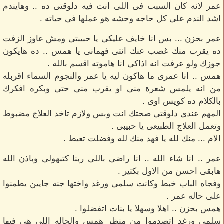
عمر لانه كان السبب فى اللى انت فيه دلوقتى ده .. وهايندم
اشد الندم على كل حاجه وحشه هو عملها فى حياته .
عمر بحزن ... بس انا خايف عليكى يا حبيبتى ومش عاوز الزفت
ده يقرب منك غصب عنك انتى فهمانى يا همس .. ده هايكون
جوزك ولو عرفت انه اذاكى انا هاموته اقسم بالله .
همس .. انا عمرى ما هاكون ليه يا عمر والنجوم السماء اقربله
من انه يلمس شعرة منى او يقرب منى حتى وبكره افكرك
بالكلام ده كويس اوى .
المهم عندى دلوقتى صحتك انت وبس ولازم تاخد العلاج مضبوط
وتعمل العلاج الطبيعى يا حبيبى .
الام ... منك لله يا فهد منك لله وفضلت تعيط .
عمر .. انا شاء الله .. انا راضى باللى ربنا كتبهولى وباذن الله
هابقى احسن من الاول بكتير .
وفجاه الباب خبط وكانت سلمى ورغد واختها جنه جايين يطمنوا
على حاله عمر .
همس بحزن .. اهلا وسهلا يا بنات اتفضلوا .
سلمى ورغد اتصدموا من منظر همس والحاله اللى هى فيها