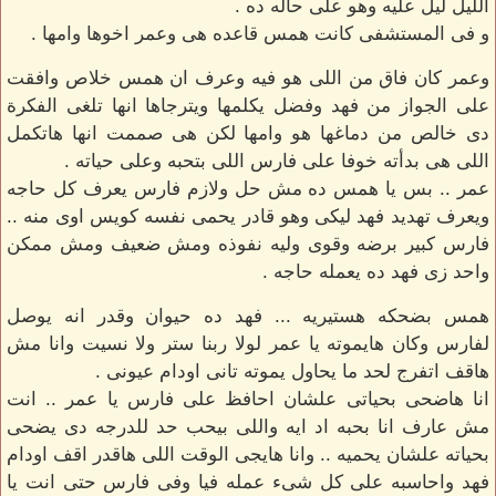
الليل ليل عليه وهو على حاله ده .
و فى المستشفى كانت همس قاعده هى وعمر اخوها وامها .
وعمر كان فاق من اللى هو فيه وعرف ان همس خلاص وافقت
على الجواز من فهد وفضل يكلمها ويترجاها انها تلغى الفكرة
دى خالص من دماغها هو وامها لكن هى صممت انها هاتكمل
اللى هى بدأته خوفا على فارس اللى بتحبه وعلى حياته .
عمر .. بس يا همس ده مش حل ولازم فارس يعرف كل حاجه
ويعرف تهديد فهد ليكى وهو قادر يحمى نفسه كويس اوى منه ..
فارس كبير برضه وقوى وليه نفوذه ومش ضعيف ومش ممكن
واحد زى فهد ده يعمله حاجه .
همس بضحكه هستيريه ... فهد ده حيوان وقدر انه يوصل
لفارس وكان هايموته يا عمر لولا ربنا ستر ولا نسيت وانا مش
هاقف اتفرج لحد ما يحاول يموته تانى اودام عيونى .
انا هاضحى بحياتى علشان احافظ على فارس يا عمر .. انت
مش عارف انا بحبه اد ايه واللى بيحب حد للدرجه دى يضحى
بحياته علشان يحميه .. وانا هايجى الوقت اللى هاقدر اقف اودام
فهد واحاسبه على كل شىء عمله فيا وفى فارس حتى انت يا