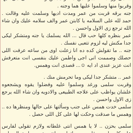
وقربوا منها وسلموا عليها هما وجنه .
جنه برقه قربت من عمر ومدت اديها وسلمت عليه وقالت .
حمد لله على السلامه يا كابتن عمر والف سلامه عليك وان شاء
الله ترجع زى الاول واحسن .
عمر بنظره كلها حب قال ... الله يسلمك يا جنه ومتشكر ليكى
جدا مكنش ليه لزوم تتعبى نفسك .
جنه .. ما تقولش كده ده انا زعلت اوى من ساعه عرفت اللى
حصلك وصممت انى اجى واطمن عليك بنفسى انت متعرفش
انت عزيز عندى اد ايه ☺... قصدى انت وهمس.
عمر .. متشكر جدا ليكى وما تحرمش منك .
وقربت سلمى ورغد وسلموا عليه وفضلوا يقوه ويشجعوه
علشان يواظب على علاجه الطبيعى والادويه وان شاء الله يرجع
زى الاول واحسن .
سلمى خدت همس على جنب وسألتها على حالها ومنظرها ده ..
وهمس ما صدقت وحكت لها على كل اللى حصل .
سلمى بحزن .. لا يا همس انتى غلطانه ولازم تقولى لفارس