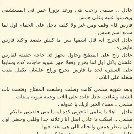
عادل .. سلمى راحت هى ورغد يزورا عمر فى المستشفى
ويطمنوا عليه وعلى همس .
فارس قام وقف ومن غير ولا كلمه دخل على الحمام اول لما
سمع اسم همس .
عادل اتحرج انه قال اسمها بس ما كنش يقصد واكيد فارس
هايعزره .
عادل راح على المطبخ وحاول يجهز اى حاجه خفيفه لفارس
علشان ياكل اول لما يخرج وفعلا جهز شويه حاجات كده وسابها
على السفره لحد ما فارس يخرج وراح علشان يكمل بقيت
شغله على اللاب .
وبعد شويه سلمى كانت وصلت وطلعت المفتاح وفتحت باب
الشقه وشافت عادل قاعد على اللاب وجنبه شويه ملفات .
سلمى .. مساء الخير ازيك يا عدوله .
عادل .. اهلا يا سلمى اتاخرتى كده ليه يا بنتى قلقتينى عليكم .
سلمى .. اسكت يا عادل اصل انا زعلانه جدا وقلبى وجعنى اوى
على منظر همس والحاله اللى هى بقت فيها .