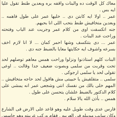
معاك كل الوقت ده والبنات واقفه بره وبعدين طنط تقول عليا
ايه بس .
عمر .. اولا ايه كابتن دى .. خليها عمر على طول فاهمه ..
وبعدين متخافيش طنط بتحب اللى انا بحبهم.
جنه اتكسفت اوى من كلام عمر وجريت عند الباب وفتحته
وراحت عند البنات .
عمر ... دى بتتكسف وشها احمر كمان ... لا انا لازم اخف
بسرعه واشوف ايه حكايتها معايا بالضبط جنه دى .
البنات كلهم استاذنوا ونزلوا وراحت همس معاهم توصلهم لحد
تحت وقربت من سلمى وبصوت ضعيف جدا وقالت .. اوعى
تقولى لحد يا سلمى ارجوكى .
سلمى .. متقلقيش يا حبيبتى مش هاقول لحد حاجه متخافيش ..
المهم خلى بالك من نفسك انتى وشجعى عمر انه يمشى على
كلام الدكتور بالضبط علشان يتحسن على طول .
همس .. بأذن الله يالا سلام .
فارس عدى وقت طويل عليه وهو قاعد على الارض فى الشارع
وكان سايب موبيله فى العربيه . فقام وركب عربيته وهو حاسس