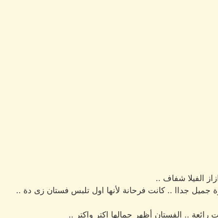
از الفيلا شفاف ..
ميل جداا .. كانت فرحانة لأنها اول تلبس فستان زى دة ..
ت رائعة .. الفستان أظهر جمالها اكتر واكتر ..