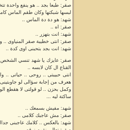
صقر: طبعا بجد .. هو ينفع واحدة ت
لبسها شبكتها وكان طقم الماس كامل
شهد: هو دة دة الماس ..
صقر: اه ..
شهد: انت بتهزر ..
صقر: انتى خطيبة صقر المنياوى .. و
شهد: انت بجد بتحبنى اوى كدة ..
صقر: عايزك يا شهد تنسي الشخص ال
القناع ال كان لابسه ..
هعرف من إجابة سؤالى لو جاوبتينى ا
وكمل بحزن .. لو قولتى لا هقطع الو
ساكتة ليه ...
شهد: مفيش بسمعك ..
صقر: مش عاجبك كلامى ..
شهد: بالعكس .. كلامك عاجبنى جدااا
صقر: تعالى نقوم نرقص ..