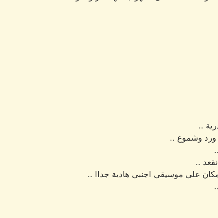
ة ..
ورد وشموع ..
قعد ..
مكان على موسيقى اجنبى هادية جداا ..
.