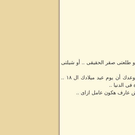
 طلعتى صقر الحقيقى .. أو شيلتى
انتى حبيبتى .. روحى .. حياتى .. واتمنى انك فعلا تحبيتى يا شهد وانا هعمل كل حاجة تسعدك ... واوعدك أن يوم عيد ميلادك ال ١٨ ..
ى الدنيا ..
مش عارف هكون عامل ازاى ..