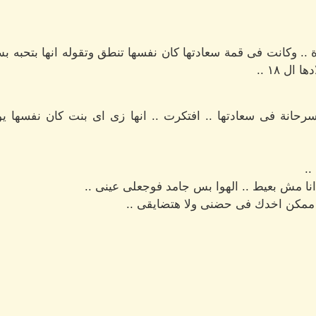
. وكانت فى قمة سعادتها كان نفسها تنطق وتقوله انها بتحبه بس
ل ١٨ ..
انة فى سعادتها .. افتكرت .. انها زى اى بنت كان نفسها ي
..
ا مش بعيط .. الهوا بس جامد فوجعلى عينى ..
مكن اخدك فى حضنى ولا هتضايقى ..