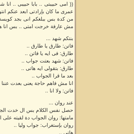
(( امى حبيبتى .. بابا حبيبى .. ان
عمرى ما كان بإرادتى ابعد عنكم ان
من كدة بس ببلغكم انى بجد كويسة جدا
مش عارفة خرجت امتى .. بس انا هط
بنتكم شهد ...
فاتن: طارق يا طارق ..
طارق: فى ايه يا فاتن ..
فاتن: شهد بعتت جواب ..
طارق: بتقولى ايه هاتى ..
بعد ما قرا الجواب ..
انا مش فاهم حاجة يعنى بعدت عننا 
فاتن: ولا انا ..
عند روان ...
حصل نفس الكلام بس ال خدت الجواب
مامتها: روان الجواب دة لقيته على ا
روان بإستغراب: جواب وليا ..
هاتى ..