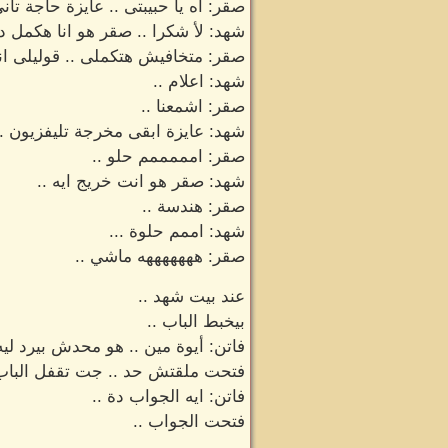
صقر: اه يا حبيبتى .. عايزة حاجة تانى
شهد: لأ شكرا .. صقر هو انا هكمل د
صقر: متخافيش هتكملى .. قوليلى انت
شهد: اعلام ..
صقر: اشمعنا ..
شهد: عايزة ابقى مخرجة تليفزيون ..
صقر: امممممم حلو ..
شهد: صقر هو انت خريج ايه ..
صقر: هندسة ..
شهد: اممم حلوة ...
صقر: هههههههه ماشي ..
عند بيت شهد ..
بيخبط الباب ..
فاتن: أيوة مين .. هو محدش بيرد ليه 
فتحت ملقتش حد .. جت تقفل الباب
فاتن: ايه الجواب دة ..
فتحت الجواب ..