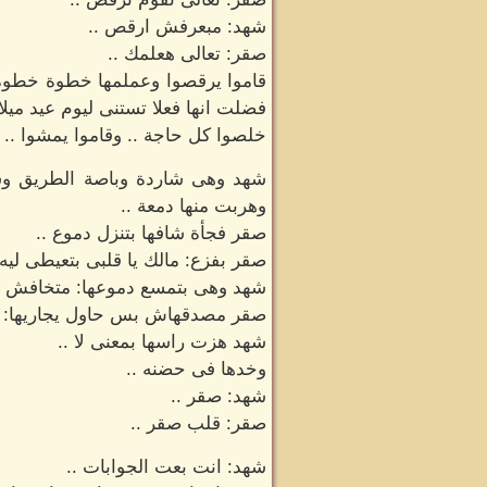
شهد: مبعرفش ارقص ..
صقر: تعالى هعلمك ..
قاموا يرقصوا وعملمها خطوة خطوة .
فضلت انها فعلا تستنى ليوم عيد ميلادها ا
خلصوا كل حاجة .. وقاموا يمشوا ..
شهد وهى شاردة وباصة الطريق وسرح
وهربت منها دمعة ..
صقر فجأة شافها بتنزل دموع ..
صقر بفزع: مالك يا قلبى بتعيطى ليه 
شهد وهى بتمسع دموعها: متخافش ان
صقر مصدقهاش بس حاول يجاريها: م
شهد هزت راسها بمعنى لا ..
وخدها فى حضنه ..
شهد: صقر ..
صقر: قلب صقر ..
شهد: انت بعت الجوابات ..