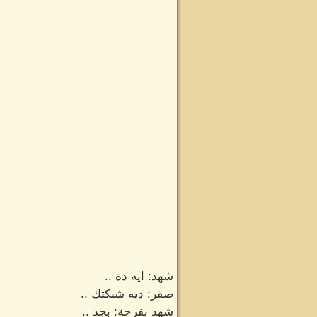
شهد: ايه دة ..
صقر: ديه شبكتك ..
شهد بفرحة: بجد ..