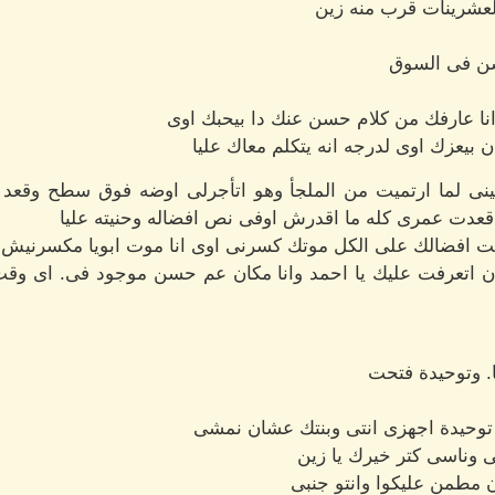
عشرينات قرب منه زين
حسن فى السوق
ا عارفك من كلام حسن عنك دا بيحبك اوى
بيعزك اوى لدرجه انه يتكلم معاك عليا
نى لما ارتميت من الملجأ وهو اتأجرلى اوضه فوق سطح وقعد يد
لو قعدت عمرى كله ما اقدرش اوفى نص افضاله وحنيته عليا
انت افضالك على الكل موتك كسرنى اوى انا موت ابويا مكسرنيش 
 ان اتعرفت عليك يا احمد وانا مكان عم حسن موجود فى. اى وقت
. وتوحيدة فتحت
ه توحيدة اجهزى انتى وبنتك عشان نمشى
ى وناسى كتر خيرك يا زين
ن مطمن عليكوا وانتو جنبى