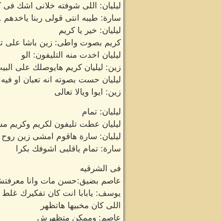
ليليان: اللى شوفته خلانى اشك فى 
سارة: طيبه انتى قولى ربنا ياخدهم .
ليليان: خير يا كريم
كريم بصوت واطى: زين باشا على ت
ليليان اخدت منه التليفون: الو
زين: ليليان كريم هايوصلك على البي
ليليان حست بصوته انه تعبان او ف
زين: ايوا ويالا تعالى
ليليان: تمام
ليليان عطت تليفون لكريم وكريم 
ليليان: سارة هاقوم امشى زين روح و
سارة: تمام ياقلبى اشوفك بكرا
فى الشرقيه
عاصم بضيق:حسن مات وانا معرفتش ا
يوسف: يابابا انت كان تفكيرك غلط ح
اللى كان مخبيها هاتظهر
عاصم: وممكن متظهرش