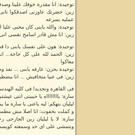
توحيدة: انا مقدرة خوفك علينا وصدق
زين: حضرتك عاوزنى اصدقكوا تانى 
عمليه بسرعه
توحيدة: والله يابنى كان مخبى عليا
زين: انا مش قادر اسامح نفسى ان
توحيدة: هون على نفسك يابنى دا قض
زين: الحمد لله على كل حاجة... ان
معاكوا
توحيدة بحزن: عارفه يابنى ... نفذ و
زين: فى عنيا متخافيش ... انا مضط
فى القاهرة وتحديدا فى كليه الهندس
سارة: يااااااااه يا حبيبتى انتى عي
ليليان بتهكم: ليه ياعنى يا سارة ما 
و كملت بخفوت: انا اصلا مش مطمنال
سارة: لا يا ليليان زين الجارحى
وبتمشى على اى حد وسمعته كويسه ان