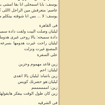
يوسف: بابا اسمحلى انا بقا امشى ب
عاصم: متعرفش مين الراجل االلى ك
يوسف: لا ... بس انا شوفته بيتكلم 
فى القاهرة
ليليان وصلت البيت ولقت دادة سميح
دادة سميحه: يالا روحى غيرى هدوم
ليليان راحت غيرت هدومها بسرعه 
المصنع غيرت ونزلت
على السفرة
زين قاعد مهموم وحزين
ليليان: احم
زين بانتباه: ليليان يالا اتغدى
ليليان:هو حضرتك كويس
زين: اممممممم
زين كان طول الوقت بيفكر هايقولها
فى الشرقيه