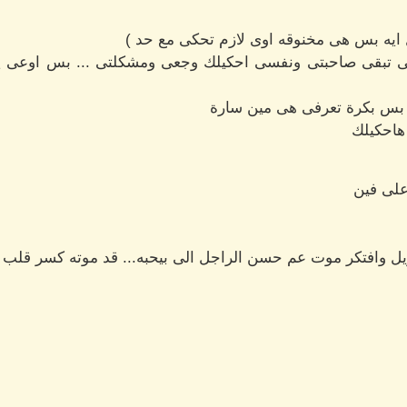
 ايه بس هى مخنوقه اوى لازم تحكى مع حد )
سى تبقى صاحبتى ونفسى احكيلك وجعى ومشكلتى ... بس اوعى يا س
 بس بكرة تعرفى هى مين سارة
 هاحكيلك
على فين
 وافتكر موت عم حسن الراجل الى بيحبه... قد موته كسر قلب 