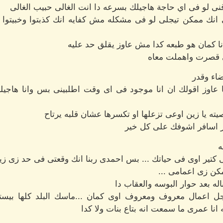
نى لو فى اي حاجة هاجيلك بسرعه دا انت الغالى حبيب الغالى
انك ممكن تيجلى لو فى مشكله مش كفايه انك كذبتوا وخبيتوا ع
 انا كمان هو طبعه كدا مش عاوز يقلق حد عليه
ى قصرت واهملت معاه
اء وقدر
ا عاوز اقولك ان انا موجود فى اى وقت اطلبينى بس وانا هاجي
صيته يا زين اوعى تزعلها او تكسرها عشان قلبه يرتاح
ر اسافر اشوفك على كل خير
ه
شتى كتير اوى فى حياتك ... بس احمدى ربنا انك وقعتى فى حد زى ز
يمكن زى اعمامى ...
ه بعد حوار البوسه والعقاب دا
 رجل اعمال معروف ومعروف اوى كمان ...ماسك البلد كلها بي
ا عمرى ما سمعت انه بتاع بنات ولا كدا