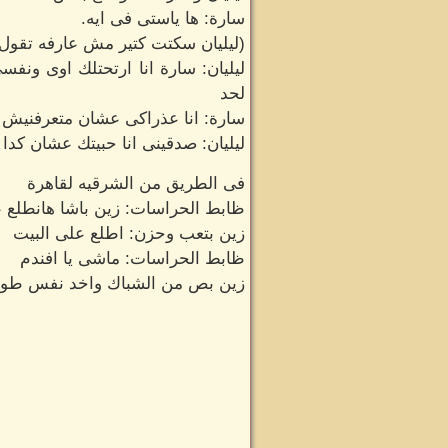
سارة: ها ياستى فى ايه.
(ليليان سكتت كتير مش عارفه تقول
ليليان: سارة انا ارتحتلك اوى ونف
لحد
سارة: انا عذراكى عشان متعرفنيش
ليليان: صدقينى انا حبيتك عشان كدا
فى الطريق من الشرقيه لقاهرة
ظابط الحراسات: زين باشا هانطلع 
زين بتعب وحزن: اطلع على البيت
ظابط الحراسات: ماشى يا افندم
زين بص من الشباك واخد نفس طويل