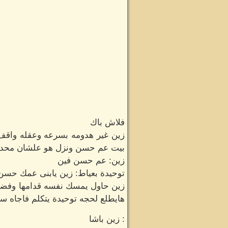
فلاش باك
زين غير هدومه بسرعه وعقله واقف ع
بيت عم حسن ونزل هو علشان محدش
زين: عم حسن فين
توحيدة بعياط: زين يابنى عمك حسن
زين حاول يمسك نفسه قدامها وفضل
هايطلع لحجه توحيدة يتكلم فاجاه س
: زين باشا