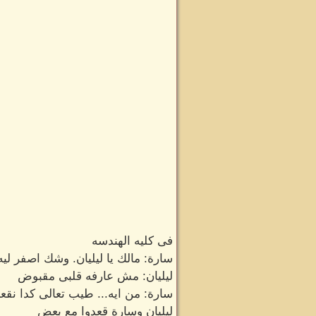
فى كليه الهندسه
سارة: مالك يا ليليان. وشك اصفر ليه
ليليان: مش عارفه قلبى مقبوض
سارة: من ايه... طيب تعالى كدا نقعد
ليليان وسارة قعدوا مع بعض