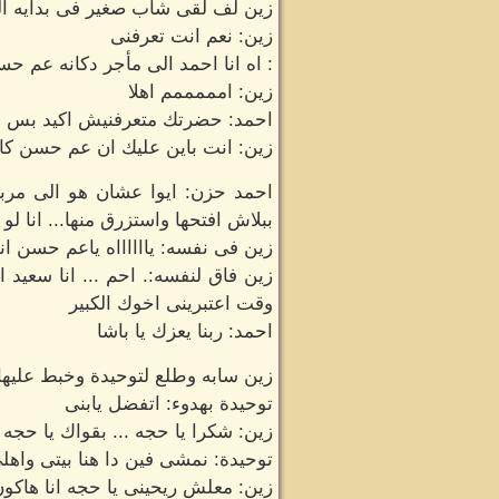
زين لف لقى شاب صغير فى بدايه ال
زين: نعم انت تعرفنى
: اه انا احمد الى مأجر دكانه عم 
زين: امممممم اهلا
احمد: حضرتك متعرفنيش اكيد بس ان
زين: انت باين عليك ان عم حسن كان 
احمد حزن: ايوا عشان هو الى مربي
ببلاش افتحها واستزرق منها... انا 
زين فى نفسه: يااااااه ياعم حسن 
زين فاق لنفسه:. احم ... انا سعيد
وقت اعتبرينى اخوك الكبير
احمد: ربنا يعزك يا باشا
زين سابه وطلع لتوحيدة وخبط عليها
توحيدة بهدوء: اتفضل يابنى
زين: شكرا يا حجه ... بقواك يا حج
توحيدة: نمشى فين دا هنا بيتى واهل
زين: معلش ريحينى يا حجه انا هاكو