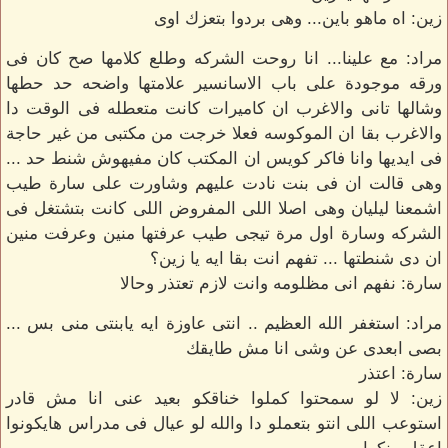
زين: اه ماهو باين... وهى بردوا بتعزك اوى
مراد: مع علينا... انا روحت الشركه وطلع كلامها صح كان فى
ورقه موجودة على باب الاسانسير علامتها واضحه حد حطها
وشالها تانى والاغرب ان كاميرات كانت متعطله فى الوقت دا
والاغرب بقا ان الموكوسه فعلا خرجت من مكتبى من غير حاجة
فى ايديها وانا فاكر كويس ان المكتب كان مفيهوش شنط حد ...
وهى قالت ان فى بنت نادت عليهم وشاورت على سارة طيب
اشمعنا ليليان وهى اصلا اللى المفروض اللى كانت بتشتغل فى
الشركه وسارة اول مرة تيجى طيب عرفتها منين وعرفت منين
ان دى شنطتها ... تفهم انت بقا ايه يا زين؟
سارة: نفهم انى مظلومه وانت لازم تعتذر وحالا
مراد: استغفر الله العظيم .. انتى عاوزة ايه يابنتى منى بس ...
بصى ابعدى عن وشى انا مش طايقك
سارة: اعتذر
زين: لا لو سمحتوا كملوا خناقكو بعيد عنى انا مش قادر
استوعب اللى انتو بتعملو دا والله لو عيال فى مدراس هايكونوا