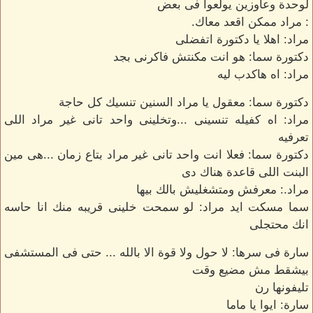
لوحدة وعاوزين يولعوا فى بعض
: مراد ممكن اقعد معاك.
مراد: اهلا يا دكتورة اتفضلى
دكتورة سما: هو انت مكنتش فاكرنى بجد
مراد: اه هاكدب ليه
دكتورة سما: معقول يا مراد السنين تنسيك كل حاجة
مراد: اه كفيله تنسينى ...وتخلينى واحد تانى غير مراد اللى
تعرفيه
دكتورة سما: فعلا انت واحد تانى غير مراد بتاع زمان ...هى مين
البنت اللى قاعدة هناك دى
مراد.: معرفش ومتشغليش بالك بيها
سما مسكت ايد مراد: لو سمحت خلينى قريبه منك انا حاسه
انك محتجلى
سارة فى سرها: لا حول ولا قوة الا بالله ... حتى فى المستشفى
بيشقط مش مضيع وقت
تليفونها رن
سارة: ايوا يا ماما