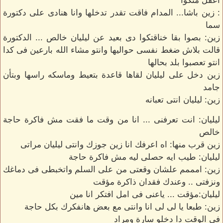
اعقل منكوا
: زين باشا... المدام فاقت تقدر تدخلها وانا هنادى على دكتورة
سما
زين: بصوا بقا خناقتكوا دى بعيد عن ليليان خالص ... الدكتورة
قالت بلاش ضغط نفسى حواليها وانتو مشاء الله بارعين فى كدا
انتو تعصبوا بلد بحالها
زين دخل على ليليان لقاها قاعدة بتعيط وماسكه راسها وبتأن
جامد
زين: ليليان انتى تعبانه
ليليان: انت تعرفنى ... انا من وقت ما فقت مش فاكرة حاجة
خالص
زين قرب منها: اه اعرفك انا زين جوزك وانتى ليليان مراتى
ليليان: طيب ايه حصلى ليه مش فاكرة حاجة
زين: امممم علشان وقعتى من على السلم واتخبطى فى دماغك
ونزفتى .. وعندك فقدان ذاكرة مؤقت
ليليان:مؤقت ... ياعنى فى امل افتكر انا مين
زين: طبعا يا لى لى انا وانتى مع بعض هانفكرك بكل حاجة
فى الوقت دا دخلو سارة ومراد