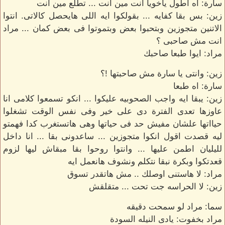
سارة: اه اطول ياخويا انت مين انت ... تطلع مين انت
زين: بس بقا كفايه ... بقولكوا ايه اللى هايحصل كالاتى. انتوا
الاتنين متجوزين وبتحبوا بعض وبتموتوا فى بعض كمان ... مراد
انت مش صاحبى ؟
مراد: ايوا طبعا صاحبك
زين: وانتى يا سارة مش صاحبتها !؟
سارة: اه طبعا
زين: يبقا ايه واجب الصحوبيه عليكوا ... انكو تسمعوا كلامى انا
عاوزها تعدى الفترة دى على خير وفى نفس الوقت تشغلوا
حيااتها علشان مفيش حد فى حياتها وهى هاتستغرب كدا فهمتو
ليه قصدت اقول انكوا متجوزين ... ساعدونى بقا ... انا داخل
لليليان اطمن عليها ... وانتوا روحوا بقا مبقاش ليها لزوم
قعدتكوا وبكرة نبقا نتكلم ونشوف هانعمل ايه
مراد: لا هاستنى اوصلك .. مش هاتقدر تسوق
زين: لا الحراسه جت تحت ... متقلقش
سما: مراد لو سمحت دقيقه
مراد بخفوت: يادى النيله السودة