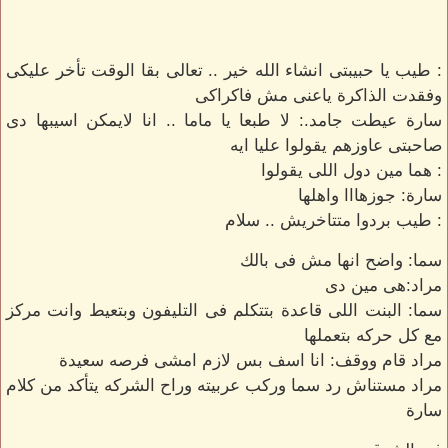
: طيب يا حبيبتى انشاء الله خير .. تعالى بقا الوقت تأخر عليكى
وفقدت الذاكرة ياعنى مش فاكراكى
سارة عيطت جامد.: لا طبعا يا ماما .. انا لايمكن اسيبها دى
صاحبتى عاوزهم يقولوا عليا ايه
: هما مين دول اللى يقولوا
سارة: جوزهااا واهلها
: طيب بردوا متتاخريش .. سلام
سما: واضح انها مش فى بالك
مراد:هى مين دى
سما: البنت اللى قاعدة بتتكلم فى التليفون وبتعيط وانت مركز
مع كل حركه بتعملها
مراد قام ووقف: انا اسف بس لازم امشى فرصه سعيدة
مراد مستناش رد سما وركب عربيته وراح الشركه يتأكد من كلام
سارة