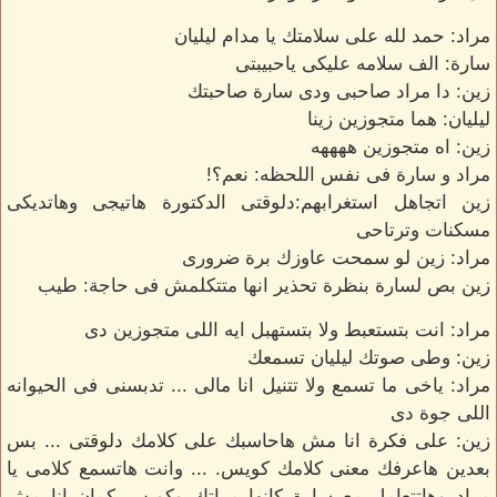
مراد: حمد لله على سلامتك يا مدام ليليان
سارة: الف سلامه عليكى ياحبيبتى
زين: دا مراد صاحبى ودى سارة صاحبتك
ليليان: هما متجوزين زينا
زين: اه متجوزين ههههه
مراد و سارة فى نفس اللحظه: نعم؟!
زين اتجاهل استغرابهم:دلوقتى الدكتورة هاتيجى وهاتديكى
مسكنات وترتاحى
مراد: زين لو سمحت عاوزك برة ضرورى
زين بص لسارة بنظرة تحذير انها متتكلمش فى حاجة: طيب
مراد: انت بتستعبط ولا بتستهبل ايه اللى متجوزين دى
زين: وطى صوتك ليليان تسمعك
مراد: ياخى ما تسمع ولا تتنيل انا مالى ... تدبسنى فى الحيوانه
اللى جوة دى
زين: على فكرة انا مش هاحاسبك على كلامك دلوقتى ... بس
بعدين هاعرفك معنى كلامك كويس. ... وانت هاتسمع كلامى يا
مراد وهاتتعامل مع سارة كانها مراتك وكويس كمان انا مش