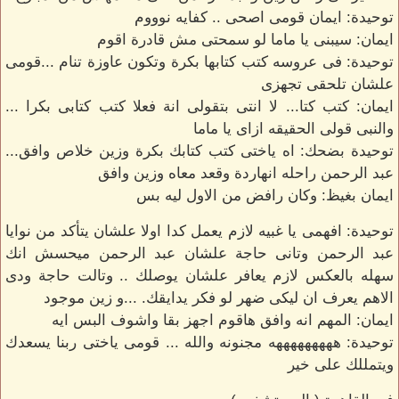
توحيدة: ايمان قومى اصحى .. كفايه نوووم
ايمان: سيبنى يا ماما لو سمحتى مش قادرة اقوم
توحيدة: فى عروسه كتب كتابها بكرة وتكون عاوزة تنام ...قومى
علشان تلحقى تجهزى
ايمان: كتب كتا... لا انتى بتقولى انة فعلا كتب كتابى بكرا ...
والنبى قولى الحقيقه ازاى يا ماما
توحيدة بضحك: اه ياختى كتب كتابك بكرة وزين خلاص وافق...
عبد الرحمن راحله انهاردة وقعد معاه وزين وافق
ايمان بغيظ: وكان رافض من الاول ليه بس
توحيدة: افهمى يا غبيه لازم يعمل كدا اولا علشان يتأكد من نوايا
عبد الرحمن وتانى حاجة علشان عبد الرحمن ميحسش انك
سهله بالعكس لازم يعافر علشان يوصلك .. وتالت حاجة ودى
الاهم يعرف ان ليكى ضهر لو فكر يدايقك. ...و زين موجود
ايمان: المهم انه وافق هاقوم اجهز بقا واشوف البس ايه
توحيدة: ههه‍ههههههه مجنونه والله ... قومى ياختى ربنا يسعدك
ويتمللك على خير