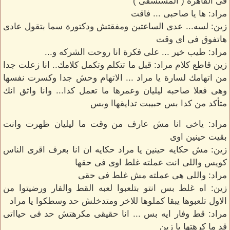
فى القاهرة ( المستشفى )
مراد: ها يا صاحبى ... فاقت
زين: لسه... عدى الساعتين ومفقتش ودكتورة سما بتقول عادى
هاتفوق فى اى وقت
مراد: طيب خير ... على فكرة انا روحت الشركه و...
زين قاطع كلام مراد: قبل ما تتكلم وتكمل كلامك.. انا زعلت جدا
من اتهامك لسارة يا مراد ... الاتهام وحش جدا وكسرت نفسها
وهى فعلا صاحبه ليليان وعمرها ما تعمل كدا... وانا واثق انك
متأكد من كدا بس حبيبت تدايقهاا وبس
مراد: ياخى انا مش عارف من وقت ما ليليان ظهرت وانت
بقيت حينين اوى
زين: مش حكايه حينين يا مراد حكايه ان انا بعرف اقرى الناس
كويس واللى انت عملته غلط اوى فى حقها
مراد: واللى هى عملته مش غلط فى حقى
زين: اه غلط بس انتو بتلعبوا لعبه القط والفار ورضيتوا من
الاول تلعبوها يبقا كملوها للاخر ومتدخلش حد وسطكوا يا مراد
مراد: قط وفار ايه بس ... انا حقيقى مكرهتش حد فى حيااتى
قد ما كرهتها يا زين