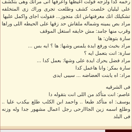
رخمه كدا ولزجه قولت اغيظها واعرفها انى مراتك وهى بتكشف
على ليليان خلصت كشف وطلعت تجرى وراك زى المتخلفه
تشكيلك انك معرفتهاش انك متجوز... فقولت اجاى واكمل عليها
مراد بص يمينه وشماله ملقاش حد زقها على الحيطه اللى وراها
وقرب منها جامد: مش خايفه استغل الموقف
سارة بتوهان: ها
مراد بخبث ورفع ايدة يلمس وشها: ها ؟ ايه بس ...
سارة: انت بتعمل ايه ؟
مراد فضل يحرك ايدة على وشها: بعمل كدا ...
سارة بمكر: وانا هاعمل كدا
مراد: اه يابنت العضاضه ... سيبى ايدى
فى الشرقيه
عاصم: انت متأكد من اللى انت بتقوله دا
يوسف: اه متأكد طبعا .. واحمد ابن الكلب طلع بيكدب عليا ..
وطلع اسمه زين الجااارحى رجل اعمال مشهور جدا وله وزنه
فى البلد