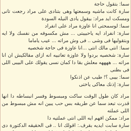
سما: بتقول حاجة
سارة كانت ماشيه وسمعتها وهى بتنادى على مراد رجعت تانى
ومسكت ايد مراد: بيقول يادى النيله السودة
سما: لوسمحتى انا عاوزة مراد على انفراد
سارة: انفراد ايه ياحبيبتى ... مش مكسوفه من نفسك ولا ايه
وبتقوليها فى وشى .. فى وش مراته ... عيب ياماما
سما: انتى مالك انتى ...انا عاوزة فى حاجة شخصيه
سارة: شخصيه بردوا ولا عاوزة تعاتبيه انه ازاى مقالكيش ان انا
مراته ... ههههه معلش بقا دا كمان نسى يقولك على البيبى اللى
فى بطنى
سما: بيبى ؟! طيب عن اذنكوا
سارة: إذنك معاكى ياختى
مراد كان طول الوقت ساكت ومبسوط وفسر انبساطه دا انها
قدرت تبعد سما عن طريقه بس حب يبين انه مش مبسوط من
اللى عملته
مراد: ممكن افهم ايه اللى انتى عملتيه دا
سارة سابت ايديه بقرف.: اقولك انا .. فى الحقيقه الدكتورة دى