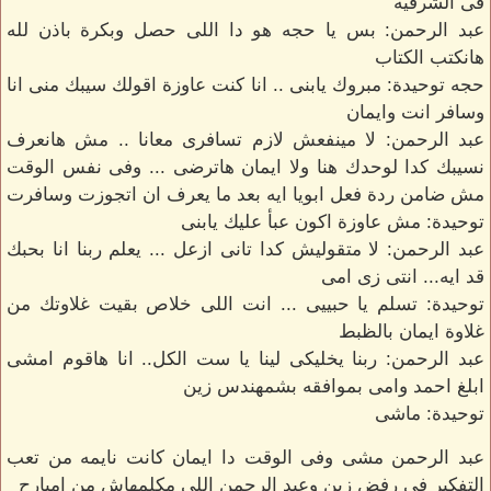
فى الشرقيه
عبد الرحمن: بس يا حجه هو دا اللى حصل وبكرة باذن لله
هانكتب الكتاب
حجه توحيدة: مبروك يابنى .. انا كنت عاوزة اقولك سيبك منى انا
وسافر انت وايمان
عبد الرحمن: لا مينفعش لازم تسافرى معانا .. مش هانعرف
نسيبك كدا لوحدك هنا ولا ايمان هاترضى ... وفى نفس الوقت
مش ضامن ردة فعل ابويا ايه بعد ما يعرف ان اتجوزت وسافرت
توحيدة: مش عاوزة اكون عبأ عليك يابنى
عبد الرحمن: لا متقوليش كدا تانى ازعل ... يعلم ربنا انا بحبك
قد ايه... انتى زى امى
توحيدة: تسلم يا حبييى ... انت اللى خلاص بقيت غلاوتك من
غلاوة ايمان بالظبط
عبد الرحمن: ربنا يخليكى لينا يا ست الكل.. انا هاقوم امشى
ابلغ احمد وامى بموافقه بشمهندس زين
توحيدة: ماشى
عبد الرحمن مشى وفى الوقت دا ايمان كانت نايمه من تعب
التفكير فى رفض زين وعبد الرحمن اللى مكلمهاش من امبارح