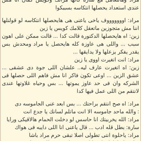
عندى استعداد يحصلها انتكاسه بسببكوا
مراد: اوووووووف ياخى ياعنى هى هايحصلها انتكاسه لو قولنلها
اننا مش متجوزين ماتعقل كلامك كويس يا زين
زين: اه هايحصلها الدكتورة قالت كدا ... قالت ممكن على اهون
سبب ... واللى هى عاوزة كله هايحصل يا مراد ومحدش بس
يقدر يفكر يزعلها ولا يدايقها ...
مراد: انت اتغيرت اووى يا زين
زين: اه اتغيرت عارف ليه.. علشان اللى جوة دى عشقى ...
عشق الزين ... اوعى تكون فاكر انا مش فاهم اللى حصلها فى
الشركه وان فى حد عاوز يموتها ... بس وحياه غلاوتها عندى
لانتقم من اللى عمل فيها كدا
مراد: اه صح انتقم براحتك ... بس ابعد عنى الجاموسه دى
: والله ماحد جاموسه الا انت ماتلم لسانك يا جدع انت
مراد: الله يخربيتك انا حاسس لو دخلت الحمام هالاقيكى ورايا
سارة: بطل قله ادب ... قال ياعنى انا اللى دايبه فى هواك
مراد: ياحلوة انتى تطولى اصلا تبقى حرم مراد باشا