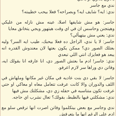
ندي مع جاسر
ندي: ايه؟ شايف ايه؟ وبصراحه؟ فعلا بيحب خطيبته؟
جاسر: هو مش شايفها اصلا، عينه مش نازله من عليكي
وهيتجنن وحاسس ان في اي وقت هيتهور ويجي يتخانق معايا
ندي: يعني مش بيتهيألي؟
جاسر: لا يا ندي، الراجل ده فعلا بيحبك، طيب ايه السر؟ وليه
بعتلك الصور دي؟ ممكن يكون بعتها لان معندوش القدره انه
يبعد هو فعايزك انتي اللي تبعدي
ندي: جاسر! ادم ما بعتش الصور دي، انا عارفه انا بقولك ايه،
وفاتن دي وراها سر لازم اعرفو.
جاسر: لا بقي دي بنت عاديه في مكان غير مكانها وملهاش في
اللف والدوران والا كانت عرفت تتعامل معاه او معاكي او حتي
عرفت تكون متناسبه في حفله زي دي، مشكلتك مش فيها
ندي: مشكلتي فيها بالظبط، بقولك؟ تعال نشرب اي حاجه.
ندي وجاسر مع بعض بيتكلموا وفاتن اصرت انها ترقص سلو مع
ادم على الرغم انها ما بتعرفش