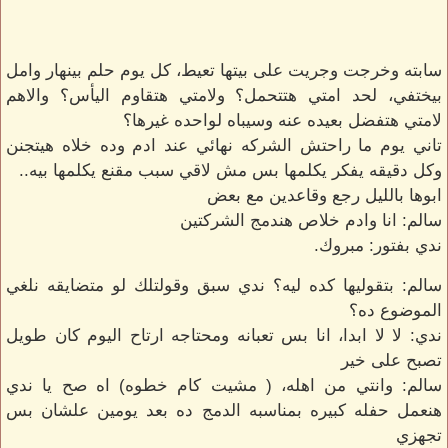
سابته وخرجت وجريت على بيتها تعيط، كل يوم حلم بينهار وامل
بيختفي، لحد امتي هتتحمل؟ ولامتي هتقاوم اليأس؟ والاهم
لامتي هتفضل بعيده عنه وسيباه لواحده غيرها؟
تاني يوم ما راحتش الشركه نهائي عند ادم وده خلاه هيتجنن
وكل دقيقه يفكر يكلمها بس مش لاقي سبب مقنع يكلمها بيه..
ابوها بالليل رجع وقاعدين مع بعض
سالم: انا وادم خلاص هندمج الشركتين
ندي بفتور: مبروك.
سالم: بتقوليها كده ليه؟ ندي سبق وقولتلك لو متضايقه نلغي
الموضوع ده؟
ندي: لا لا ابدا، انا بس تعبانه ومحتاجه ارتاح اليوم كان طويل
تصبح على خير
سالم: وانتي من اهله، ( مشيت كام خطوه) اه صح يا ندي
هنعمل حفله كبيره بمناسبه الدمج ده بعد يومين علشان بس
تجهزي