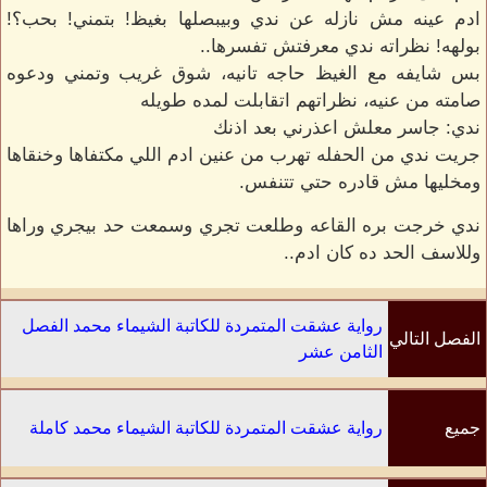
ادم عينه مش نازله عن ندي وبيبصلها بغيظ! بتمني! بحب؟!
بولهه! نظراته ندي معرفتش تفسرها..
بس شايفه مع الغيظ حاجه تانيه، شوق غريب وتمني ودعوه
صامته من عنيه، نظراتهم اتقابلت لمده طويله
ندي: جاسر معلش اعذرني بعد اذنك
جريت ندي من الحفله تهرب من عنين ادم اللي مكتفاها وخنقاها
ومخليها مش قادره حتي تتنفس.
ندي خرجت بره القاعه وطلعت تجري وسمعت حد بيجري وراها
وللاسف الحد ده كان ادم..
رواية عشقت المتمردة للكاتبة الشيماء محمد الفصل
الفصل التالي
الثامن عشر
جميع
رواية عشقت المتمردة للكاتبة الشيماء محمد كاملة