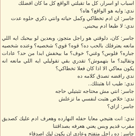
اسباب او اسرار، كل ما تقبلتي الواقع كل ما كان افضلك
ندي: وايه هو الواقع؟ هاه؟
جاسر: ان ادم تخطاكي وكمل حياته وانتي ذكري حلوه عدت
ندي: لا طبعا ادم بيحبني.
جاسر: كان، دلوقتي هو راجل متجوز، وبعدين لو بيحبك ايه اللي
مانعه يعترفلك بالحب ده؟ قوه؟ قوي؟ شخصيه؟ وعنده شخصيه
جباره؟ فلوس؟ وغني؟ خوف؟ ما بيخفش ابدا من حد؟ عادات
وتقاليد؟ ما بتهموش؟ تقدري بقي تقوليلي ايه اللي مانعه انه
يكون معاكي الا اذا كان فعلا تخطاكي؟
ندي رافضه تصدق كلامه ده
ندي: طيب انا هثبتلك..
جاسر: انتي مش محتاجه تثبتيلي حاجه
ندي: خلاص هثبت لنفسي ما تزعلش
جاسر: ازاي؟
ندي: انت هتيجي معايا حفله النهارده وهعرف ادم عليك كصديق
مقرب قديم وبس يعني هعرفه بصداقتنا
جاسر: ده راجل متفتح وعادي ان يكون ليك اصدقاء