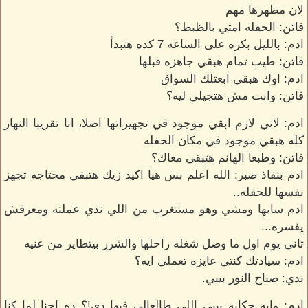
لان مظهرها مهم
فاتن: الحفله امتي بالظبط؟
ادم: بالليل بكره على الساعه 7 كده هتبدأ
فاتن: طيب تمام هبقي جاهزه قبلها
ادم: اوك هبقي ابعتلك السواق
فاتن: وانت مش هتجيلي ليه؟
ادم: لاني لازم ابقي موجود في تجهيزاتها اصلا، انا تقريبا النهار
كله هبقي موجود في مكان الحفله
فاتن: وطبعا الهانم هتبقي معاك؟
ادم بنفاذ صبر: الله اعلم بس هيا اكيد زيك هتبقي محتاجه تجهز
نفسها للحفله..
ادم سابها ومشي وهو مستغرب من اللي ندي عملته ومعرفش
يفسره...
تاني يوم اول ما وصل شغله راحلها والشرر بيتطاير من عنيه
ادم: سيادتك كنتي عايزه تعملي ايه؟
ندي: صباح النور بيبي.
ادم: وايه حكايه بيبي اللي طالعالي فيها دي!؟ ده احنا لما كنا