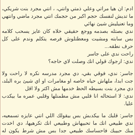
ادم: ان هيا مراتي وعلي ذمتي وانتي، ، انتي مجرد بنت شريكي،
ما تديش لنفسك حجم اكبر من حجمك انتي مجرد ماضي وانتهي
وما تعنيليش شيئ نهائي
ندي بصتله بصدمه ووجع حقيقي خلاه كان عايز يسحب كلامه
بس سابته ومشيت ومعطتلوش فرصه يتكلم وندم على كل
حرف نطقه...
راحت ندي على جاسر
ندي: ارجوك قولي انك وصلت لاي حاجه؟
جاسر: ندي، فوقي بقي، دي مجرد مدرسه نكره لا راحت ولا
جت ابدا، ملهاش حياه خاصه او مغامرات او اي شيئ بره البلد،
دي مجرد بنت بسيطه الحظ خدمها مش اكتر ولا اقل
ندي: لا استحاله انا قلبي مش مطمنلها وقلبي عمره ما بيكدب
عليا.
جاسر: قلبك ما بيكدبش بس بيقولك اللي انتي عايزه تسمعيه،
ندي طبيعي انك ما تحبيهاش وطبيعي انك تكرهيها، دي اخدت
منك حبيبك فاحساسك طبيعي جدا بس مش شرط يكون له