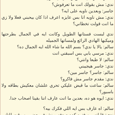
ندي: مش بقولك انت ما تعرفوش؟
جاسر: وبعدين ناويه على ايه؟
ندي: مش ناويه انا بس عايزه اعرف اذا كان بيحبني فعلا ولا زي
ما انت قولت تخطاني؟
ندي لبست فستانها الطويل وكانت ايه في الجمال بطرحتها
وميكبها الهادي الرائع ولمساتها الجميله
سالم: يالا يا ندي؟ بسم الله ما شاء الله ايه الجمال ده؟
ندي: مرسي بابي بس اسبقني انت
سالم: لا طبعا وانتي؟
ندي: جاسر هيجيبني
سالم: جاسر؟ جاسر مين؟
ندي: مقدم جاسر مش فاكرو؟
سالم: ساعت ما قبض عليكي تحري علشان معكيش بطاقه ولا
باسبور؟
ندي: ايوه هو ده، بعدين ما انت عارف اننا بقينا اصحاب جدا.
سالم: اه عارف بس ايه اللي فكرك بيه؟
ندي: قابلته من فتره كده صدفه وبنشوف بعض من وقت للتاني