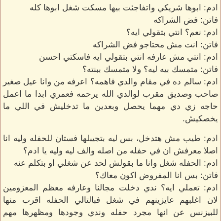
ادم: ابوها شريكي واتفاجئت بيها مسكت شغل ابوها كله
فاتن: فض الشراكه
ادم: نعم؟ انتي بتقولي ايه؟
فاتن: انت مش محتاجو فض الشراكه
ادم: انتي مش عارفه انتي بتقولي ايه فاسكتي احسن
فاتن: متمسك بيه ليه؟ ولا متمسك ببنته؟
ادم: سالم ده في مقام والدي فاهمه؟ اعرفه من وانا عيل صغير
صاحب وصديق مقرب لوالدي الله يرحمه فعمري ابدا ما اعمل
حاجه زي دي مهما يحصل وبعدين ما تدخليش في اللي ما
يخصكيش.
ادم: طيب مش هتدخل، بس ليه بتجيبلها فستان للحفله وليه انا
اصلا معرفش ان في حفله من اصله والف ليه وليه يا ادم؟
ادم: الحفله شغل وانا ما بقولش لحد عن شغلي او بتكلم عنه
فاتن: بس انا المفروض اكون معاك؟
ادم: تعملي ايه؟ ندي دخلت مجالنا وعارفه معظم المعزومين
لان اغلبهم عايزينهم في شغل فبالتالي الحفله اقرب منها
للبيزنس عن انها مجرد حفله وندي وجودها ومظهرها مهم