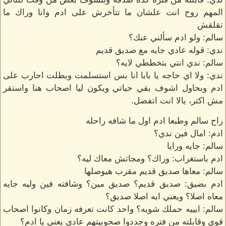
المهم روح انت علشان ما تتأخرش على ادم وانا وراك ما
تقلقش
سالم: ولو ادم سألني عنك؟
ندي: قوله عادي جايه مع صديق قديم
سالم: ندي انتي بتخططي لايه؟
ندي: ولا اي حاجه يا بابا انا بس استسلمت وبطلت احارب على
ادم وبحاول اشوف بقي حياتي ويكون ليا اصحاب هنا واستقر
مش اكتر، يالا انت اتفضل.
راح سالم وطبعا ادم اول ما شافه راحله
ادم: امال فين ندي؟
سالم: جايه ورايا
ادم باستغراب: وراك؟ ومجاتش معاك ليه؟
سالم: معاها صديق قديم مقرب هيوصلها
ادم بضيق: صديق قديم؟ صديق مين؟ وشافته فين وليه جايه
معاه اصلا؟ ويعني ايه اصلا صديق؟
سالم: ايييه حملك شويه؟ واحد كانت تعرفه زمان وكانوا اصحاب
قوي وقابلته من فتره وجددوا صحوبيتهم عادي يعني يا ادم؟