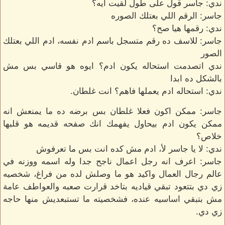
ندي: جاسر قول على طول لقيت ايه؟
جاسر: الرقم اللي بعتلك الصوره
ندي: رقمها هيا صح؟
جاسر: للاسف ده رقم متسجل باسم ادم نفسه، ادم اللي بعتلك
الصور
ندي اتصدمت استحاله يكون ادم؟ ايوه هو قاسي بس مش
بالشكل ده ابدا
ندي: استحاله ادم يعملها فاهم؟ انت غلطان.
جاسر: ممكن اكون فعلا غلطان بس برضه ده ما يمنعش انه
ممكن يكون ادم بيحاول يفهمك انك صفحه قديمه هو قلبها
خلاص؟
ندي: لا يا جاسر لأ، ادم مش كده انت بس ما تعرفوش
جاسر: اعرف انه رجل اعمال ناجح جدا وله اسمه ووزنه في
عالم رجال العمال واكيد هو ما وصلش لده من فراغ، شخصيه
زي دي بتتعود تبقي قياديه بتاخد قرارت صعبه والعواطف عامة
مش بتبقي اساسيه عنده، فشخصيته ما تستبعديش منها حاجه
زي دي.