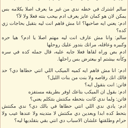
سالم اشترك في خطه ندي من غير ما يعرف اصلا بكلامه بس
يمكن لان هو كمان عايز يعرف ادم بيحب بنته فعلا ولا لأ؟
ادم: يعني ايه صاحبها؟ انا مش فاهم انت ليه بتقبل بحاجات زي
كده؟
سالم: وانا مش عارف انت ليه مهتم اصلا يا ادم؟ هيا حره
وكبيره وعاقله، مراتك بتدور عليك روحلها
ادم بص وراه لقاها فعلا جايه عليه، قال جمله كده في سره
وكأنه بيشتم او بيعترض بس راحلها.
ادم: انا مش فاهم ايه كميه الميكب اللي انتي حطاها دي؟ حد
قالك انك رقاصه ولا بنت من بنات الليل؟
فاتن: انت بتقول ايه؟
ادم: بقول ان الميكب بتاعك اوفر بطريقه مستفزه
فاتن: ولما ندي كانت بتحطه مكنتش بتتكلم يعني؟
ادم: يادي ندي اللي انتي حطاها في بالك دي؟ ندي مكنتش
بتحط كده ابدا وبعدين دي مكنتش لا متدينه ولا عندها عيب ولا
حرام وطلقتها علشان الاسباب دي انتي بقي بتقلديها ليه؟