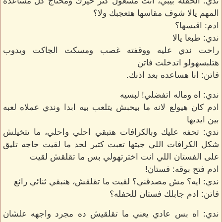
ندي: الحفله بيبي، انت مشغول كتر خيرك ومحتاج كل مساعده
المهم يالا شوف مقاسها هتعجبك ولا؟
ادم: اقيسها؟
ندي: طبعا يالا
راحت ندي عليه ووقفته غصب ومسكت الجاكت ويدوب
هتلبسهولو اتدخلت فاتن
فاتن: انا هساعده بعد اذنك.
ندي: اه وماله اتفضلي! لبسيه
ادم كان هيولع لانه ما بيحبش يتلعب بيه ابدا وندي عملاه لعبه
بين ايديها
ندي: تحفه عليك وبالكرافات هتبقي احلي واحلي، ما تتخيلش
شكل الكرافات اللي جبتها تعبت كتير لحد ما لقيت حاجه تليق
على الفستان اللي انت اخترتهولي بس ما تقلقش لقيت
ادم فتح بوقه: فستان!
ندي: ايه؟ مش مصدقني؟ لقيت ما تقلقش، هنبقي ثنائي رائع
فاتن: ادم جابلك فستان للحفله؟
ندي: اه بس عادي يعني ما تقلقيش ده مجرد واجهه علشان