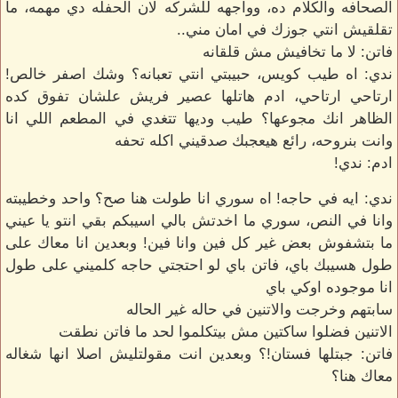
الصحافه والكلام ده، وواجهه للشركه لان الحفله دي مهمه، ما
تقلقيش انتي جوزك في امان مني..
فاتن: لا ما تخافيش مش قلقانه
ندي: اه طيب كويس، حبيبتي انتي تعبانه؟ وشك اصفر خالص!
ارتاحي ارتاحي، ادم هاتلها عصير فريش علشان تفوق كده
الظاهر انك مجوعها؟ طيب وديها تتغدي في المطعم اللي انا
وانت بنروحه، رائع هيعجبك صدقيني اكله تحفه
ادم: ندي!
ندي: ايه في حاجه! اه سوري انا طولت هنا صح؟ واحد وخطيبته
وانا في النص، سوري ما اخدتش بالي اسيبكم بقي انتو يا عيني
ما بتشفوش بعض غير كل فين وانا فين! وبعدين انا معاك على
طول هسيبك باي، فاتن باي لو احتجتي حاجه كلميني على طول
انا موجوده اوكي باي
سابتهم وخرجت والاتنين في حاله غير الحاله
الاتنين فضلوا ساكتين مش بيتكلموا لحد ما فاتن نطقت
فاتن: جبتلها فستان!؟ وبعدين انت مقولتليش اصلا انها شغاله
معاك هنا؟