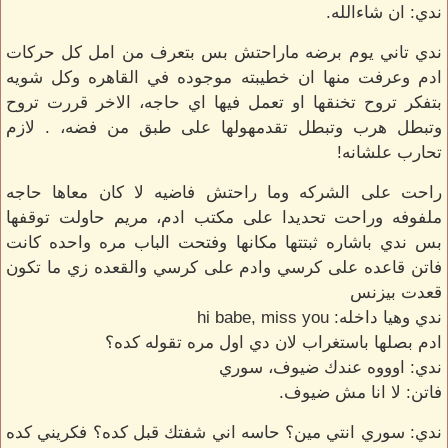
ندي: ان شاءالله.
ندي تاني يوم برضه ماراحتش بس بتعرف من امل كل حركات
ادم وعرفت منها ان خطيبته موجوده في القاهره وكل شويه
بتفكر تروح تخنقها او تعمل فيها اي حاجه، الاخر قررت تروح
وتبطل هرب وتبطل تقدمهولها على طبق من فضه، . لازم
تحارب علشانه!
راحت على الشركه وما راحتش فاضيه لا كان معاها حاجه
ملفوفه وراحت تحديدا على مكتب ادم، مريم حاولت توقفها
بس ندي باشاره ثبتتها مكانها وفتحت الباب مره واحده كانت
فاتن قاعده على كرسي وادم على كرسي والقعده زي ما تكون
قعدت بيزنس
ندي وهيا داخله: hi babe, miss you
ادم بصلها باستغراب لان دي اول مره تقوله كده؟
ندي: اوووه عندك ضيوف، سوري
فاتن: لا انا مش ضيوف.
ندي: سوري انتي مين؟ حاسه اني شفتك قبل كده؟ فكريني كده