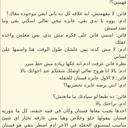
فهمتي؟!
فاتن: لا مفهمتش، ايه علاقه كل ده باني ابقي موجوده معاك؟
ادم: يووه يا ندي بقي، عايزه تيجي تعالي اسكتي بقي وما
تصدعينيش
فاتن: اسمي فاتن على فكره مش ندي، بس معلش واخده
عقلك
ادم: لا مش كده، بس علشان طول الوقت هنا واسمها على
لساني
نظره فاتن عرفت ادم انه عكها زياده مش حط مبرر
ادم: يالا انا هروح تعالي اوصلك شقتكم عند اخواتك يالا
فاتن: لا الاول عايزه فستان للحفله
ادم: انتي برضه عايزه تحضريها؟
فاتن: ده طبعا لو سيادتك ما مانعتش؟
ادم: براحتك يالا
اخدها يجيب معاها فستان وكان في قمه خنقته، كل ما بتوريه
فستان بيقولها حلو وخلاص وهيا مش عارفه تختار اي شيئ
مناسب لمستوي الحفله في الاخر ادم اضطر ينقي هو فستان