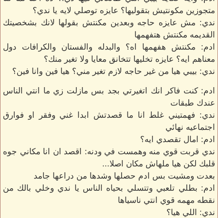
متجوزين مكونتيش بتقوليها؟ عايزه توصلي لايه يا ندي؟
ندي: مش عايزه حاجه وبعدين مكنتش بقولها لانك بشخصيتك
القديمه مكنتش هتفهمها
ادم: مكنتش هفهمها اه؟ والبدله والفستان والكرافات دول
معناهم ايه؟ عايزه تخليها تتخانق معايا ولا تغير منك؟
ندي: بيبي هيا من غير حاجه لازم تغير مني؟ هيا فين وانا فين؟
ادم: كنت فاكر انك اتغيرتي بجد بس مازلت زي ما انتي الناس
عندك طبقات
ندي: فهمتيني غلط انا ما قصدتش ابدا غني وفقر او فوارق
اجتماعيه نهائي
ادم: امال تقصدي ايه؟
ندي قربت قوي منه وهمست في ودنه: اقصد ان انا مكاني جوه
قلبك لكن هيا ملهاش مكان اصلا...
بعدت ومشيت بس ادم حصلها وشدها من دراعها جامد
ادم: بطلي تلعبي وتتسلي بحياه الناس يا ندي وخلي بالك من
نقطه مهمه قوي انتي ناسياها
ندي: اللي هيا؟