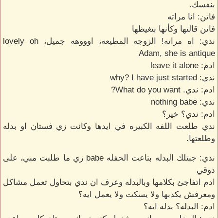
بنفسك.
فاتن: انا مراته
فاتن قالتها وكأنها بتغيظها
ندي: اه مراته! الزوجه المطيعه، اوووهه جميل، lovely oh
Adam, she is antique
ادم: leave it alone
ندي: why? I have just started
ادم: ندي. What do you want?
ندي: nothing babe
ادم: ندي؟ خير؟
ندي طلعت اللفه الكبيره في ايدها وكانت زي فستان او بدله
وطلعتها.
ندي: جبتلك البدله بتاعت الحفله babe زي ما طلبت مني، على
ذوقي
ادم اتفاجئ بكلامها وبالبدله وعرف ان ندي بتحاول تعمل مشاكل
ومعرفش يكدبها ولا يسكت ولا يعمل ايه؟
ادم: البدله؟ بدله ايه؟