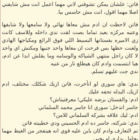
فاتن: علشان يمكن تشوفني لاني مهما اعمل انت مش شايفني
اصلا مهما اقول، انت مش حاسس بيا.
فاتن لاحظت ان ادم مش معاها نهائي ولا سامعها ولا شايفها
وعنيه مركزه بعيد تماما بصت لقت ندي داخله وللاسف كانت
زي الاميره بفستانها البسيط اللي فوق الرائع ومكياجها الهادي
ولعنت حظها بس فرحت ان معاها واحد جنبها ومكنش اي واحد
لا كان راجل منتهي الشياكه والوسامه وما يقلش ابدا عن ادم،
هيا ابتسمت وادم كان هيطلع نار من عنيه
ندي جت عليهم تسلم.
ندي: هاي سوري لو اتأخرت، فاتن ازيك شكلك، مختلف، ادم
ازيك، البدله تحفه عليك
ادم: والفستان برضه عليكي! معرفتيناش؟
جاسر اتدخل: سوري انا جاسر محمد السلماني
ادم: ليك علاقه بشركه السلماني للامن؟
ندي: شركته، جاسر ده ادم الحسيني ودي خطيبته فاتن
تم التعارف وادم كان باين عليه قوي انه هينفجر من الغيظ مهما
يحاول يداري او يخبي