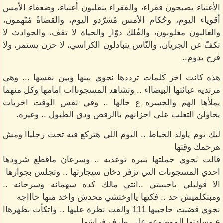
الأغنياء يصبحون فقراء، والفقراء ينقلبون أغنياء، وضعفاء الأمس
أقوياء اليوم، وحُكام الأمس مُشرّدو اليوم، والقضاةُ مُتّهمون،
والغالبون مغلوبون، والفُلك دوّار والحياة لا تقف، والحوادث لا
تكفّ عن الجريان، والنّاس يتبادلون الكراسي، لا حزن يستمر، ولا
فرح يدوم..
هذه كانت اخر كلمات ترددها نجوي بينها وبين نفسها ... وهي
مرتديه عبائتها البيضااء .. وتشاهد المسجوناات امامها وكل منهما
يملأها الهم والحسره ع حالها .. وفي نفس الوقت اخريات
يحاولن التغلب علي احزانهم باالرقص ودق الطبول .. وغيره.
ليك يوم ياولد الخياط .. اليوم اللي هتركع فيه تحت رجلياا ومش
هرحمك وقتها
قالت نجوي جملتها بنبره توعديه .. وسرعان ماقطع شرودها
احدي المسجونات التي تزفر دخان سيجارتها .. وتجلس بجوارها
الا قوليلي ياحبيبتي ..انتي مالك كده سهمانه وسرحانه ..
ومبتكلميش حد .. فكيها يااوختشي محدش واخد منها حاااجه
نجوي قضبت حاجبيها 111 والقت نظرة عليها .. واتكأت بظهرهاا
ع وسادتها الموضوعه علي طرف فراشها