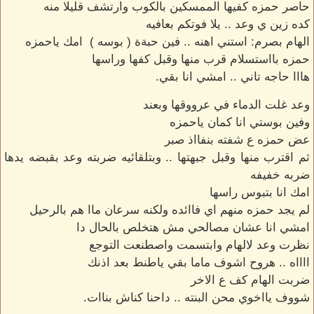
حاصر حمزه كفيها الممسكين بالكوب وارتشف قليلا منه
كده زين ي وعد .. يلا فوتكم بعافيه
الهام بصرم: استني اهنه .. فين حبةة ( بوسه ) امك ياحمزه
حمزه بااستسلام قرب منها وقبل كفها وراسها
هااا حاجه تاني .. امشي انا بقي.
وعد غلت الدماء في عرووقها وبعند
وفين بوستي انا كمان ياحمزه
عض حمزه ع شفته بنفااذ صبر
ثم اقترب منها وقبل جبهتها .. وبتلقائيه ضربته وعد بقبضه يدها
ضربه خفيفه
امك انا بتبوس راسها
لم يجد حمزه منهم اي فاائده ولكنه سرعان ماا هم بالرحيل
امشي انا عشان مصالحي مش هتخلص بالحال دا
نظرت وعد لالهام وابتسمت واصطنعت التوجع
ااااه .. هروح اشوف ماما بقي ياطنط بعد اذنك
ضربت الهام كف ع الاخر
شووف يااخوي محن البنته .. داحنا كناش بناات.