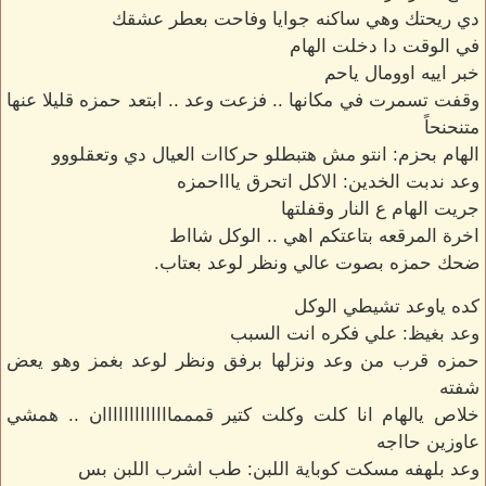
دي ريحتك وهي ساكنه جوايا وفاحت بعطر عشقك
في الوقت دا دخلت الهام
خبر اييه اوومال ياحم
وقفت تسمرت في مكانها .. فزعت وعد .. ابتعد حمزه قليلا عنها
متنحنحاً
الهام بحزم: انتو مش هتبطلو حركاات العيال دي وتعقلووو
وعد ندبت الخدين: الاكل اتحرق ياااحمزه
جريت الهام ع النار وقفلتها
اخرة المرقعه بتاعتكم اهي .. الوكل شااط
ضحك حمزه بصوت عالي ونظر لوعد بعتاب.
كده ياوعد تشيطي الوكل
وعد بغيظ: علي فكره انت السبب
حمزه قرب من وعد ونزلها برفق ونظر لوعد بغمز وهو يعض
شفته
خلاص يالهام انا كلت وكلت كتير قمممااااااااااااان .. همشي
عاوزين حااجه
وعد بلهفه مسكت كوباية اللبن: طب اشرب اللبن بس