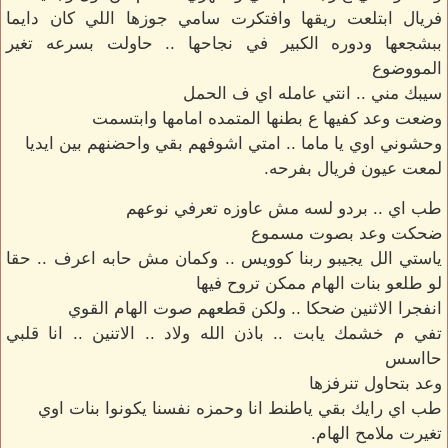
فريال ابتلعت ريقها وافتكرت سامي جوزها اللي كان دايما
ببشجعها ودوره الكبير في نجاحها .. حاولت بسرعه تغير
المووضوع
سيبك مني .. انتي عامله اي ف الحمل
وضعت وعد كفيها ع بطنها المتمده امامها وابتسمت
وحشوني اوي يا ماما .. امتي اشوفهم بقي واحضنهم بين ايديا
لمعت عيون فريال بفرحه.
طب اي .. بردو لسه مش عاوزه تعرفي نوعهم
ضحكت وعد بصوت مسموع
ياستي الل يجيبو ربنا كوويس .. وكمان مش حابه اعرف .. حقا
لو طلعو بنات الهام ممكن تروح فيها
انفجرا الاثنين ضحكا .. ولكن قطعهم صوت الهام القوي
تفي م خشمك يابت .. باذن الله ولاد .. الاتنين .. انا قلبي
حااسس
وعد بتحاول تنرفزها
طب اي رايك بقي ياطنط انا وحمزه نفسنا يكونوا بنات اوي
تغيرت ملامح الهام.