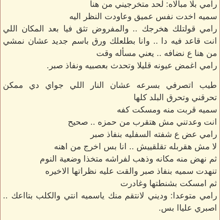
رامي بلا مبالاه: لحد متخرجيني من هنا
سميه اخدت نفس عميق وعاودت النظر اليه
رامي قولتلك هخرجك .. والمفروض تثق فيا بعد المكان اللي
انت قاعد فيه دا .. وانا بطلعلك ورق باسم جديد عشان نمشي
من هنا ع نضافه .. يعني مسأله وقت
رامي اغمض عيونه قليلا وتحدث بعصبيه ونفاذ صبر.
طيب اتصرفي بسرعه عشان النار اللي جواي دي ممكن
تحرقني وتحرق البلد كلها
سميه قربت منه ومسكت كفه
انت وعدتني مش هتقرب من حمزه .. صحيح
رامي عض ع شفته السفليه بنفاذ صبر
لا مش هقربله تقلقييش .. انا بس اخرج من اهنه
ثم نهض منه مكانه وذهب لفراشه متخذا وضعية النوم
تنهدت سميه بنفاذ صبر والقت عليه نظراتها الاخيره
ثم امسكت بشنطتها وغادرت
رامي متوعدا: وديني لانتقم منك ياسميه انتي والكلب بتااعك ..
اصبري علياا بس.