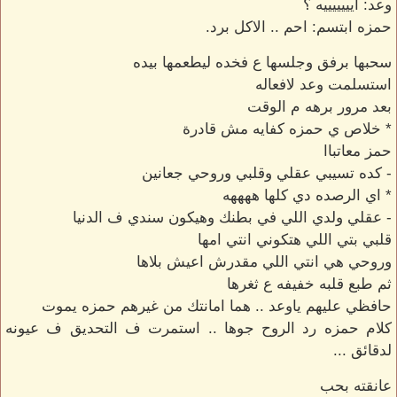
وعد: ايييييييه ؟
حمزه ابتسم: احم .. الاكل برد.
سحبها برفق وجلسها ع فخده ليطعمها بيده
استسلمت وعد لافعاله
بعد مرور برهه م الوقت
* خلاص ي حمزه كفايه مش قادرة
حمز معاتباا
- كده تسيبي عقلي وقلبي وروحي جعانين
* اي الرصده دي كلها ههههه
- عقلي ولدي اللي في بطنك وهيكون سندي ف الدنيا
قلبي بتي اللي هتكوني انتي امها
وروحي هي انتي اللي مقدرش اعيش بلاها
ثم طبع قلبه خفيفه ع ثغرها
حافظي عليهم ياوعد .. هما امانتك من غيرهم حمزه يموت
كلام حمزه رد الروح جوها .. استمرت ف التحديق ف عيونه
لدقائق ...
عانقته بحب