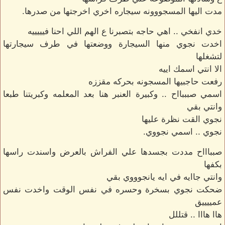
مدت اليها المسجووونه سيجاره اخري اخرجتها من صدرها.
خدي انفخي .. اهي حاجه بتصبرنا ع الهم اللي احنا فيييييه
اخدت نجوي منها السيجارة ووضعتها في طرف سيجارتها
لتشغلها
الا انتي اسمك اييه
رفعت حاجبيها المسجونه بحركه مقززه
اسمي صبببااح .. وكبيرة العنبر هنا بعد المعلمه وكبريتنا طبعا
وانتي بقي
نجوي القت نظرة عليها
نجوي .. اسمي نجووي.
صبباااح مددت بجسدها علي الفراش بالعرض واسندت راسها
بكفها
وانتي جاايه في ايه يانجوووي بقي
ضحكت نجوي بسخرة وحسره في نفس الوقت واخدت نفس
عمييييق
هاا هااا .. قتللل