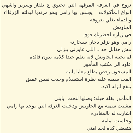
نروح في الغرفه المرفهه التي تحتوي ع تلفاز وسرير واشهي
انواع المأكولات يجلس بها رامي وهو مرتديا لبدلته الزرقااء
والدماء تغلي بعروقه
الجاويش
في زياره لحضرتك فوق
رامي وهو يزفر دخان سيجارته
مش هقابل حد .. اللي عاوزني ينزلي
لم يجيبه الجاويش لانه يعلم جيدا كلامه بدون فائده
عاود الي مكتب المأمور
المسجون رفض يطلع معايا يابيه
القت سميه عليه نظرة استسلام وخدت نفس عميق
ينفع انزله اكيد.
المأمور بقلة حيله: وصلها لتحت يابني
مشيت سميه مع الجاويش ودخلت الغرفه التي يوجد بها رامي
اشارت له بالمغادره
وجلست امامه
هتفضل كده لحد امتي