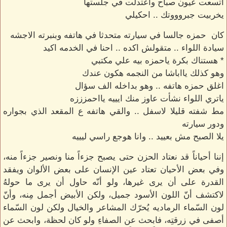
اتسعت عيون صباح واعتدلت في جلستها
يخربيت جبروووتك .. احكيلي
كان حمزه جالسا في سيارته متحدثا في هاتفه وبنبرته الاجشه
سيادة اللواء .. متقولش اكده .. احنا في الخدمه اكيد
* هستناك بكرة ياحمزه بيه علي مكتبي
وهو كذلك يااباشا من النجمه هكون عندك
اغلق حمزه هاتفه .. وهو بداخله الف سؤال
ياتري اللواء نشأت عاوز منك ايييه يااحمزززه
مط شفته قليلا لاسفل .. والقي هاتفه ع المقعد الذي بجواره
ودور سيارته
يلا الصبح مش بعييد .. وانا هوجع راسي ليييه
إننا أحياناً قد نعتاد الحزن حتى يصبح جزءاً منا ونصير جزءاً منه،
وفي بعض الأحيان تعتاد عين الإنسان على بعض الألوان ويفقد
القدرة على أن يرى غيرها، ولو أنّه حاول أن يرى ما حولهُ
لاكتشف أنّ اللون الأسود جميل، ولكن الأبيض أجمل مِنه، وأنّ
لون السّماء الرماديه يُحرّك المشاعر والخيال ولكن لون السّماء
أصفى في زرقتِه، فابحث عن الصفاءِ ولو كان لحظة، وابحث عن