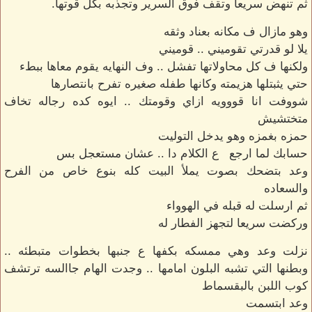
ثم تنهض سريعا وتقف فوق السرير وتجذبه بكل قوتها.
وهو مازال ف مكانه بعناد وثقه
يلا لو قدرتي تقوميني .. قوميني
ولكنها ف كل محاولاتها تفشل .. وف النهايه يقوم معاها ببطء
حتي يثبتلها هزيمته وكانها طفله صغيره تفرح بانتصارها
شووفت انا قووويه ازاي وقومتك .. ايوه كده رجاله تخاف
متختشيش
حمزه بغمزه وهو يدخل التوليت
حسابك لما ارجع ع الكلام دا .. عشان مستعجل بس
وعد بتضحك بصوت يملأ البيت كله بنوع خاص من الفرح
والسعاده
ثم ارسلت له قبله في الهوواء
وركضت سريعا لتجهز الفطار له
نزلت وعد وهي ممسكه بكفها ع جنبها بخطوات متبطئه ..
وبطنها التي تشبه البلون امامها .. وجدت الهام جاالسه ترتشف
كوب اللبن بالبقسماط
وعد ابتسمت