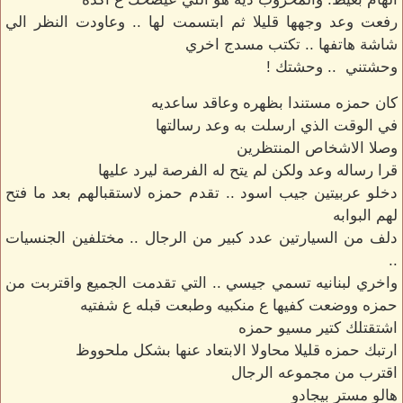
رفعت وعد وجهها قليلا ثم ابتسمت لها .. وعاودت النظر الي
شاشة هاتفها .. تكتب مسدج اخري
وحشتني .. وحشتك !
كان حمزه مستندا بظهره وعاقد ساعديه
في الوقت الذي ارسلت به وعد رسالتها
وصلا الاشخاص المنتظرين
قرا رساله وعد ولكن لم يتح له الفرصة ليرد عليها
دخلو عربيتين جيب اسود .. تقدم حمزه لاستقبالهم بعد ما فتح
لهم البوابه
دلف من السيارتين عدد كبير من الرجال .. مختلفين الجنسيات
..
واخري لبنانيه تسمي جيسي .. التي تقدمت الجميع واقتربت من
حمزه ووضعت كفيها ع منكبيه وطبعت قبله ع شفتيه
اشتقتلك كتير مسيو حمزه
ارتبك حمزه قليلا محاولا الابتعاد عنها بشكل ملحووظ
اقترب من مجموعه الرجال
هالو مستر بيجادو