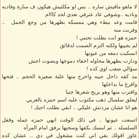
لا ماهو مافيش ساره .. بس لو مكلتيش هيكون ف سارة وفاديه
وناديه ..وشوفي عاد عترفي تعدي لحد كااام
قامت وعد ببطء وهي ممسكه بظهرها من وجع الحمل ..
وقربت منه
حمزه هو انت بطلت تحبني !
لم يجيبها ولكنه التزم الصمت لدقائق
انسكبت دمعه من عيونها
ودارت بظهرها محاوله اخفاء دموعها وبصوت اجش
سؤالي صعب اوي كده !
مد كفه داخل جيبه واخرج منها علبة صغيرة الحجم .. فتحها
وافرغ ما بداخلها
واقترب منها وهو يزيح شعرها جنبا
ليعلق سلسال ذهب مكتوب عليه اسم حمزه بالعربي
هو انا عشان مردتش عليكي .. ابقي بطلت احبك !
اتسعت عيونها .. في ذلك الوقت انهي حمزه عمله وقفل
السلسله .. ثم امسك بكفها وسحبها برفق امام المرآه
عاوز اقولك بقي اني كنت مشغول في دي .. عشان كده