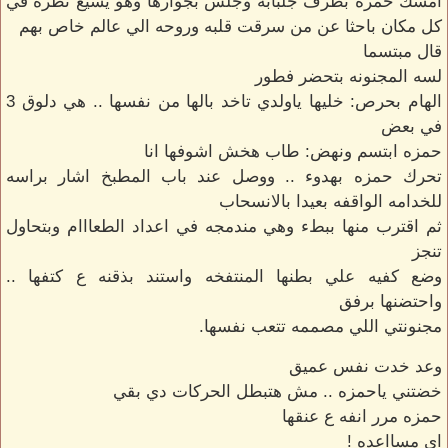
امسك حمزه بطرف جلبابه وجلس بجوارها وهو يشيع نظره في
كل مكان باحثا عن من سرقت قلبه وروحه الي عالم خاص بهم
قال مبتسما
لسه المجنونه بتحضر فطور
الهام بحرص: خليها ياولدي تاخد بالها من نفسها .. هي دلوق 3
في بعض
حمزه ابتسم ونهض: طاب هخش اشوفها انا
تحرك حمزه بهدوء .. ووصل عند باب المطبخ اشار براسه
للخدامه الواقفه بعيدا بالانسحاب
ثم اقترب منها ببطء وهي مندمجه في اعداد الطعااام وبتحاول
تنجز
وضع كفيه علي بطنها المنتفخه واستند بذقنه ع كتفها ..
واحتضنها برفق
مجنونتي اللي مصممه تتعب نفسها.
وعد خدت نفس عميق
خضتني ياحمزه .. مش هتبطل الحركات دي بقي
حمزه مرر انفه ع عنقها
اي مسااعده !