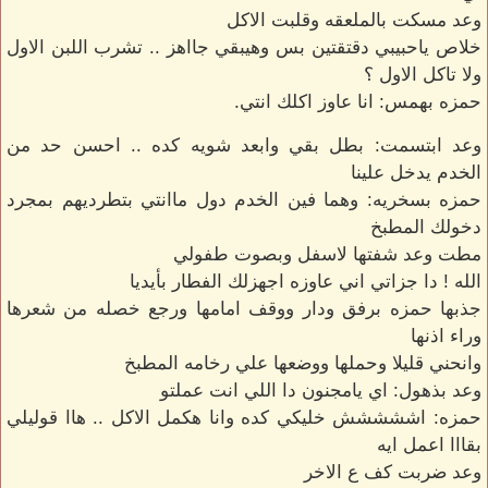
وعد مسكت بالملعقه وقلبت الاكل
خلاص ياحبيبي دقتقتين بس وهيبقي جااهز .. تشرب اللبن الاول
ولا تاكل الاول ؟
حمزه بهمس: انا عاوز اكلك انتي.
وعد ابتسمت: بطل بقي وابعد شويه كده .. احسن حد من
الخدم يدخل علينا
حمزه بسخريه: وهما فين الخدم دول ماانتي بتطرديهم بمجرد
دخولك المطبخ
مطت وعد شفتها لاسفل وبصوت طفولي
الله ! دا جزاتي اني عاوزه اجهزلك الفطار بأيديا
جذبها حمزه برفق ودار ووقف امامها ورجع خصله من شعرها
وراء اذنها
وانحني قليلا وحملها ووضعها علي رخامه المطبخ
وعد بذهول: اي يامجنون دا اللي انت عملتو
حمزه: اششششش خليكي كده وانا هكمل الاكل .. هاا قوليلي
بقااا اعمل ايه
وعد ضربت كف ع الاخر