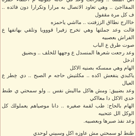
المفااجئ .. وهي تعاود الاتصال به مرارا وتكرارا دون فائده ..
ف كل مرة مقفول
خااارج نطااق الززفتت .. مااشي ياحمزه
قالت وعد جملتها وهي تخرج زفيرا قووويا وتلقي بهاتفها ع
الفراش بعصبيه
صوت طرق ع الباب
وعد رجعت شعرها المنسدل ع وجهها للخلف .. وبضيق
ادخل
الهام وهي ممسكه بصنيه الاكل
ياكبدي ينفعش اكده .. مكلتيش حاجه م الصبح .. دي خِطر ع
العيال
وعد بضييق: ومش هاكل مااليش نفس .. ولو سمحتي ي طنط
خدي الاكل دا معااكي
الهام بالحاح: طب لقمة صغيره .. دانا موصياهم يعملولك كل
الوكل الل عتحبيه
وعد نفذ صبرها وبعصبيه.
طنط لو سمحتي مش عاوزه اكل وسبيني لوحدي