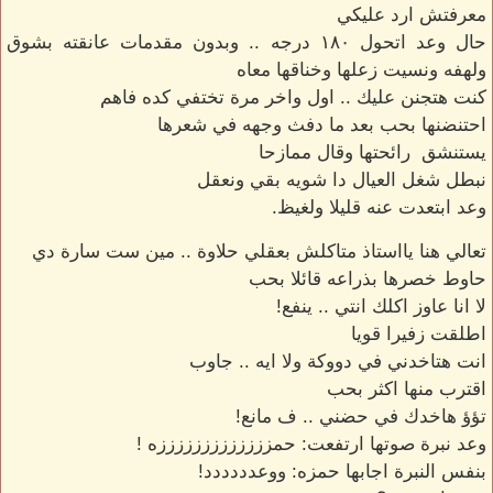
معرفتش ارد عليكي
حال وعد اتحول ١٨٠ درجه .. وبدون مقدمات عانقته بشوق
ولهفه ونسيت زعلها وخناقها معاه
كنت هتجنن عليك .. اول واخر مرة تختفي كده فاهم
احتنضنها بحب بعد ما دفث وجهه في شعرها
يستنشق رائحتها وقال ممازحا
نبطل شغل العيال دا شويه بقي ونعقل
وعد ابتعدت عنه قليلا ولغيظ.
تعالي هنا يااستاذ متاكلش بعقلي حلاوة .. مين ست سارة دي
حاوط خصرها بذراعه قائلا بحب
لا انا عاوز اكلك انتي .. ينفع!
اطلقت زفيرا قويا
انت هتاخدني في دووكة ولا ايه .. جاوب
اقترب منها اكثر بحب
تؤؤ هاخدك في حضني .. ف مانع!
وعد نبرة صوتها ارتفعت: حمزززززززززززززه !
بنفس النبرة اجابها حمزه: ووعدددددد!