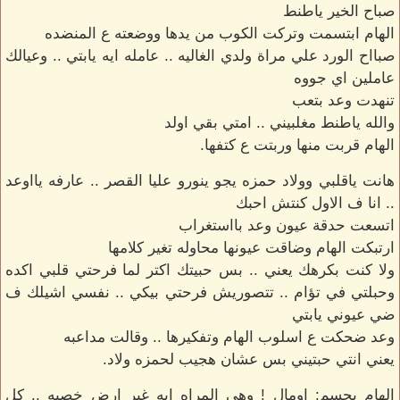
صباح الخير ياطنط
الهام ابتسمت وتركت الكوب من يدها ووضعته ع المنضده
صبااح الورد علي مراة ولدي الغاليه .. عامله ايه يابتي .. وعيالك
عاملين اي جووه
تنهدت وعد بتعب
والله ياطنط مغلبيني .. امتي بقي اولد
الهام قربت منها وربتت ع كتفها.
هانت ياقلبي وولاد حمزه يجو ينورو عليا القصر .. عارفه يااوعد
.. انا ف الاول كنتش احبك
اتسعت حدقة عيون وعد بااستغراب
ارتبكت الهام وضاقت عيونها محاوله تغير كلامها
ولا كنت بكرهك يعني .. بس حبيتك اكتر لما فرحتي قلبي اكده
وحبلتي في تؤام .. تتصوريش فرحتي بيكي .. نفسي اشيلك ف
ضي عيوني يابتي
وعد ضحكت ع اسلوب الهام وتفكيرها .. وقالت مداعبه
يعني انتي حبتيني بس عشان هجيب لحمزه ولاد.
الهام بحسم: اومال ! وهي المراه ايه غير ارض خصبه .. كل