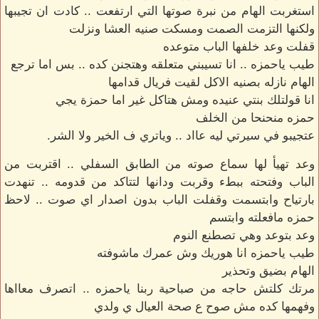
استغربت الهام من نبرة صوتها التي ارتفعت .. كادت ان تجيبها
ولكنها التزمت الصمت ومسكت صنيه العشا ونزلت
قفلت وعد خلفها الباب متوعده
طيب ياحمزه .. انا تسيبني متعلقه وهتجنن كده .. بس اما ترجع
الهام نازله بصنيه الاكل لقيت فريال قدامها
انا قولتلك بنتي عنيده ومش هتاكل غير اما حمزة يجي
حمزه منحنحا من الخلف
عتجيبو في سيرتي ليه عااد .. وياتري ف الخير ولا الشر.
وعد تهيأ لها سماع صوته من الطابق السفلي .. اقتربت من
الباب وفتحته ببطء وقربت ودانها لتتاكد من قدومه .. تنهدت
بارتياح وابتسمت وقفلت الباب بدون اصدار اي صوت .. لاحظ
حمزه مافعلته وابتسم
وعد بتوعد وهي تصطنع النوم
طيب ياحمزه انا هوريك وش عمرك ماشوفته
الهام بضيق وتحذير
مرتك كلتش حاجه من صباحية ربنا ياحمزه .. اتصرف معااها
وفهمها كده مش صوح ع صحة العيال ي ولدي