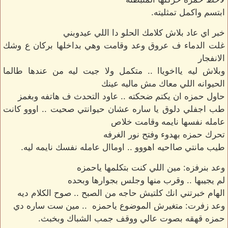
ابتسم واكمل تمثليته.
خبر اي عاد بلاش كلامك الحلو دا اللي عيدوبني
غلت الدماء ف عروق وعد وقامت وهي بداخلها بركان ع وشك
الانفجار
وبلاش ليه يااخوياا .. متكمل ولا جيت ليه من عندها طالما
الحيوانه اللي معاك مش ماليه عينك
حاول حمزه ان يكتم ضحكته .. عاود التحدث ف هاتفه وبغمز
طب اجفلي دلوق يا ساره عشان حيوانتي صحيت .. اووو كانت
عامله نفسها نايمه وقامت خلاص
تحرك حمزه بهدوء وفتح نور الغرفه
طيب مانتي صااحيه اهووو .. اوماال عامله نفسك نايمه ليه.
وعد بنرفزه: مين اللي كنت بتكلمها ياحمزه
لم يجيبها .. وقرب منها وجلس بجوارها وبحده
الهام خبرتني انك كلتيش حاجه من الصبح .. صوح الكلام ديه
وعد زفرت: متغيرش الموضوع ياحمزه .. مين ست ساره دي
حمزه قهقه بصوت عالي ووقف جمب الشباك وبخبث.