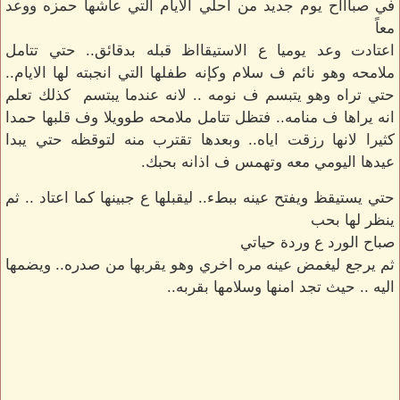
في صباااح يوم جديد من احلي الايام التي عاشها حمزه ووعد
معاً
اعتادت وعد يوميا ع الاستيقااظ قبله بدقائق.. حتي تتامل
ملامحه وهو نائم ف سلام وكإنه طفلها التي انجبته لها الايام..
حتي تراه وهو يتبسم ف نومه .. لانه عندما يبتسم كذلك تعلم
انه يراها ف منامه.. فتظل تتامل ملامحه طوويلا وف قلبها حمدا
كثيرا لانها رزقت اياه.. وبعدها تقترب منه لتوقظه حتي يبدا
عيدها اليومي معه وتهمس ف اذانه بحبك.
حتي يستيقظ ويفتح عينه ببطء.. ليقبلها ع جبينها كما اعتاد .. ثم
ينظر لها بحب
صباح الورد ع وردة حياتي
ثم يرجع ليغمض عينه مره اخري وهو يقربها من صدره.. ويضمها
اليه .. حيث تجد امنها وسلامها بقربه..