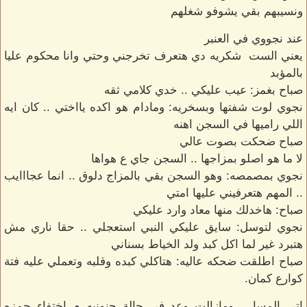
ونسيبهم بقي يشوفو شغلهم
عند نجووي في العنبر
يعني الست شكريه دي هتعرف تخرجني وحتي وانا محكوم عليا
بالمؤبد
صباح بغمز: عيب عليكي .. خدي كلامي ثقه
نجوي لوت شفتها وبسخريه: ومادام هو اكده يااختي .. كان ايه
اللي راميها في السجن اهنه
صباح ضحكت بصوت عالي
لا ما هو اصلو بمزاجها .. السجن جاي ع هواها
نجوي بمصمصه: وهو السجن بقي بالمزاج دلوق .. انما عجااايب
.. المهم هتعرفيني عليها امتي
صباح: هاخدلك منها معاد وارد عليكي
نجوي لتوسل: سايق عليكي النبي استعجلي .. حقا ناري مش
هتبرد غير لما اكل كبد ولد الخياط بسناني
صباح اطلقت ضحكه عاليه: هتاكلي كبده وقلبه وتعملي عليه فتة
كوارع كمان.
اتي المسا .. ومازالت وعد في حالة جنونيه م اختفاء حمزه