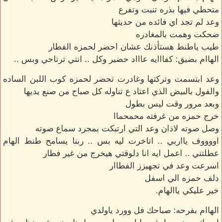
متحطي فيها بذره تنبت وتفرع
وعد لم تجد اي فائده من حديثها
ضحكت وهمت بالمغادره
طيب ياطنط هستأذنك عشان احضر لحمزه الفطار
الهاام بضيق: كفااايه عاااد حضير وكل .. انتي ترتاحي وبس ..
وعد ابتسمت وتركتها وغادرت تحضر لحمزه كوب اللبن الساده
والفول بالبيض الذي اعتاد ع تناوله كل صباح من صنع يديها
وبعد مرور وقت ليس بطول
خرج حمزه من غرفته محمحماا
وصل صوته لاذان وعد التي ارتبكت بمجرد سماع صوته
اووووف يااربي .. اتاخرت ليه بس .. ربنا يسامح طنط الهام
عطلتني .. اعمل ايه انا دلوقتي هيخرج من غير فطار
اسرعت وعد في تجهيزز الفطاار
دلف حمزه الي اسفل
خير عليكي ياالهام.
الهاام بفرحه: صباحك فل وورد ياولدي