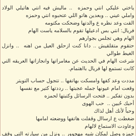
ياختي عليكي انتي وحمزه .. ماليش فيه انتي هاتيلي الولاد
واملي عيني .. وبعدين هاتو اللي عتحبوه انتي وحمزه
القت وعد نظره ع والدتها وضحكت مكتومه
فريال: انتي بس ادعيلها تقوم بالسلامه ياست الهام
الهام وهي تجلس بجوارهم
حتقوم متقلقيش .. دانا كنت ازحلق العيل من اهنه .. وانزل
الغيط طوالي
شرعت الهام في الحديث عن مغامراتها وانجازاتها العريقه التي
كانت تستمع لها فريال بااهتمام.
مددت وعد كفها وامسكت بهاتفها .. تتجول حساب التويتر
وقعت امام عيونها جمله عجبتها .. رددتها كتير مع نفسها
بدون تفكير .. فتحت الرسائل وكتبتها لحمزه
أحبك حُبين .. حب الهوى
وحباً لأنك أهل لذاك
ضغطت ع ارساال وقفلت هاتفها ووضعته امامها
وعاودت الاستماع لالهام
حمزه وصل لمكان شبه مهجوور .. ونزل من سيارته التي وقف