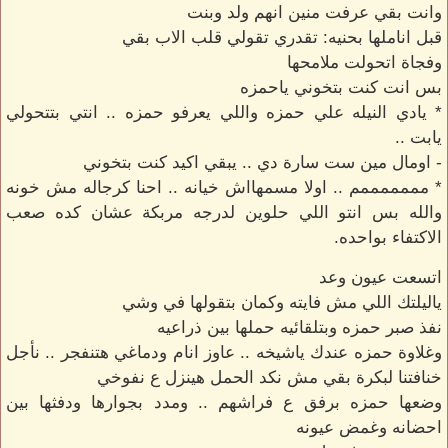
وانت بقي عرفت منين انهم ولد وبنت
قبل اناملها بحنيه: تقدري تقولي قلب الاب بقي
وفجاة اتحولت ملامحها
بس انت كنت بتخوني ياحمزه
* يادي النيله علي حمزه واللي يعرفو حمزه .. انتي بتتحولي
يابت ..
- اومال مين ست سارة دي .. يبقي اكيد كنت بتخوني
* مممممممم .. اولا مسمهااش خيانه .. احنا كرجاله مش خونه
والله بس انتو اللي حلوين لدرجه مربكة عشان كده صعب
الاكتفاء بواحده.
اتسعت عيون وعد
ياليلتك اللي مش فايته وكمان بتقولها في وشي
نفذ صبر حمزه وبتلقائيه حملها بين ذراعيه
وغلاوة حمزه عندك ياشيخه .. عاوز انام ودماغي هتنفجر .. نأجل
خنافتنا لبكرة بقي مش نكد الحمل هينزل ع نفوخي
وضعها حمزه برفق ع فراشهم .. ومدد بجوارها ودفثها بين
احضانه وغمض عيونه