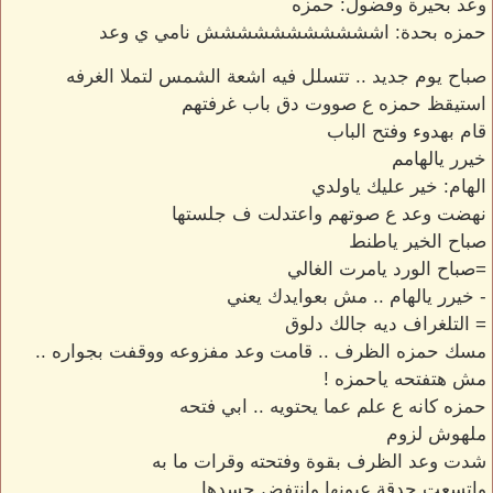
وعد بحيرة وفضول: حمزه
حمزه بحدة: اششششششششششش نامي ي وعد
صباح يوم جديد .. تتسلل فيه اشعة الشمس لتملا الغرفه
استيقظ حمزه ع صووت دق باب غرفتهم
قام بهدوء وفتح الباب
خيرر يالهامم
الهام: خير عليك ياولدي
نهضت وعد ع صوتهم واعتدلت ف جلستها
صباح الخير ياطنط
=صباح الورد يامرت الغالي
- خيرر يالهام .. مش بعوايدك يعني
= التلغراف ديه جالك دلوق
مسك حمزه الظرف .. قامت وعد مفزوعه ووقفت بجواره ..
مش هتفتحه ياحمزه !
حمزه كانه ع علم عما يحتويه .. ابي فتحه
ملهوش لزوم
شدت وعد الظرف بقوة وفتحته وقرات ما به
واتسعت حدقة عيونها وانتفض جسدها