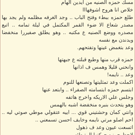
مسك حمزه الصنيه من ايدين الهام
خلاص انا هروح اشوفهااا
طلع حمزه ببطء وفتح الباب .. وجد الغرفه مظلمه ولم يجد بها
مصدر شعاع الا ضوء القمر المكتمل في ليلة تمامه .. اتبع
مصدره ووضع الصنيه ع مكتبه .. وهو يطلق صفيررا منخفضا
ويدندن مع نفسه
وعد بتغمض عينها وتفتحهم.
حمزه قرب منها وطبع قبلته ع جبهتها
وانحني قليلا وهمس ف اذانها
وعد .. نايمه!
اكملت وعد تمثليتها وتصنعها للنوم
ابتسم حمزه ابتسامته الصفراء .. وابتعد عنها
وجلس علي الاريكه واخرج هاتفه
وهو يتحدث بنبره منخفضة اشبه بالهمس
وانتي كمان وحشتيني قوي ... اييه عتقولي موطي صوتي ليه ..
احم اصلو مرتي نايمه وخايف احسن تسمعني ..
اتسعت عيون وعد ف ذهول
لاحظ حمزه حركتها المتبطئه