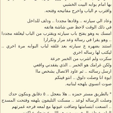
بها امام بوابه البيت الخشبي
واقترب م الباب واخرج مفاتيحه وفتحه.
وعاد الي سيارته .. وقادها مجددا .. ودلف للداخل
في ذلك الوقت لاحظ ضي شاشة هاتفه
امسك به وهو يفتح باب سيارته ويقترب من الباب ليغلقه مجددا
.. وهو يقرا في رسالة وعد مرار وتكرارا
استند بضهره ع سيارته بعد غلقه لباب البوابه مرة اخري ..
ليكتب لها رساله اخري
سكرت ولم اشرب من الخمر جرعة
ولكن غرامك هو الخمر .. الذي يفقدني واقعي
ارسل رسالته .. ثم عاود الاتصال بشخص ماا
ايوة انا وصلت دلوق .. انتو فينكم
صوت انسوي بلهجه لبنانيه.
* بالطريق مستر حمزه .. هلا بنعجل .. ٥ دقايق وبنكون حدك
وصلت الرساله لوعد .. مسكت التليفون بلهفه وفتحت المسدج
.. اتسعت ابتسامتها وضاقت عيونها مع لمعه فرحه غمرتهم
الهام بغيظ: والمخروب ديه هو اللي عيضحك ع اكده