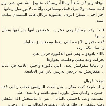
الوفاءِ ولو كان مُتعباً وشاقاً، وتمسّك بخيوطِ الشّمسِ حتى ولو
كانت بعيدة، ولا تترك قلبك ومشاعرك وأيّامك لأمورٍ ضاع زمانها
احم احم .. ممكن اعرف الدكتوره فرياال هانم السمندي بتكتب
اييييه.
قالت وعد جملتها وهي تقترب وتحتضن امها بذراعيها وتقبل
راسها
قفلت فريال الاجنده التي بيدها ووضعتها ع الطاوله
وامسك بكف وعد
يااااه يادودو .. وهي فين الدكتوره فريال بقي
تحركت وعد ببطئ وجلست بجوارها
اي ياماما متقوليش كده .. انتي دكتوره واحلي اعلاميه في الدنيا
.. مفكرتيش ليه ترجعي تدرسي تاني في الجامعه.
تنهدت فريال
والله ياوعد كنت بفكر .. بس لقيت الموضوع صعب و اني كده
احسن .. وكمان مش عاوزه اضيع دقيقه وانا بعيده عنك
ابتسمت وعد: ياحبيبتي يااماما .. بس دا مايمنعش انك تشغلي
وقتك وتقفي ع رجلك م تاني وتظهري للعاالم من اول وجديد