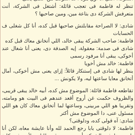
تنظر له فاطمة فى تعجب قائلة: أشتغل فى الشركة، أنت
متعرفش الشركة دى بتاعة مين، ومين صاحبها ؟
شادى: لا الصراحة مقابلتش صاحبها قبل كده، أنا كل شغلى ف
الحسابات
فاطمة: صاحب الشركة يبقى خالد، اللي أتخانق معاك قبل كده
شادى فى صدمة: معقولة، إيه الصدفة دى، يعنى أنا شغال عند
أخوكى، يبقى أنا مرفود رسمى
فاطمة: خالد مش أخويا
ينظر لها شادى فى إستنكار قائلاً: إزاى يعنى مش أخوكى، أمال
أتخانق معايا ساعتها ليه، ولا يكونش ...
تقاطعه فاطمة قائلة: الموضوع مش كده، أبيه خالد يبقى قريبى،
والظروف حكمت غن أروح أقعد عندهم فى البيت هو ومامته،
وتقريبا هو اللي مربينى، وساعتها لما أتخانق معاك كان هو اللي
مسئول عنى، دا الموضوع مش أكتر
شادى: آه قولى كده، ودلوقتى؟
فاطمة: لا دلوقتى بابا رجع الحمد لله وأنا عايشة معاه، لكن أنا