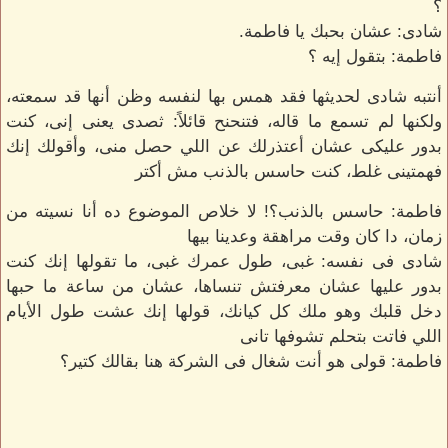
؟
شادى: عشان بحبك يا فاطمة.
فاطمة: بتقول إيه ؟
أنتبه شادى لحديثها فقد همس بها لنفسه وظن أنها قد سمعته،
ولكنها لم تسمع ما قاله، فتنحنح قائلاً: ثصدى يعنى إنى، كنت
بدور عليكى عشان أعتذرلك عن اللي حصل منى، وأقولك إنك
فهمتينى غلط، كنت حاسس بالذنب مش أكتر
فاطمة: حاسس بالذنب؟! لا خلاص الموضوع ده أنا نسيته من
زمان، دا كان وقت مراهقة وعدينا بيها
شادى فى نفسه: غبى، طول عمرك غبى، ما تقولها إنك كنت
بدور عليها عشان معرفتش تنساها، عشان من ساعة ما حبها
دخل قلبك وهو ملك كل كيانك، قولها إنك عشت طول الأيام
اللي فاتت بتحلم تشوفها تانى
فاطمة: قولى هو أنت شغال فى الشركة هنا بقالك كتير؟