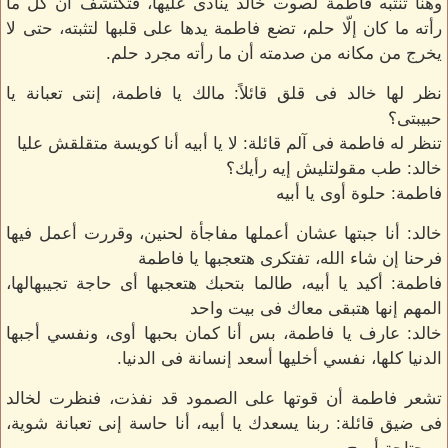
وهنا تنتبه فاطمة لصوت خالد ينادى عليها، فتكتشف أن كل ما
رأته ما كان إلّا حلم، تضع فاطمة يدها على قلبها لتثبته، حتى لا
يخرج من مكانه من صدمته أن ما رأته مجرد حلم.
نظر لها خالد فى قلق قائلاً: مالك يا فاطمة، إنتى تعبانة يا
حبيبتى؟
تنظر له فاطمة فى آلم قائلة: لا يا أبيه أنا كويسة متقلقش عليا
خالد: طب مقولتليش إيه رأيك؟
فاطمة: حلوة أوى يا أبيه
خالد: أنا جبتها عشان أعملها مفاجأة لحنين، وقررت أعمل فيها
فرحنا إن شاء الله، تفتكرى هتعجبها يا فاطمة
فاطمة: أكيد يا أبيه، طالما بتحبك هتعجبها أى حاجة تجيبهالها،
المهم إنها هتبقى معاك فى بيت واحد
خالد: عارف يا فاطمة، بس أنا كمان بحبها أوى، ونفسي أجبها
الدنيا كلها، نفسي أخليها أسعد إنسانة فى الدنيا.
تشعر فاطمة أن قوتها على الصمود قد نفذت، فنظرت لخالد
فى ضيق قائلة: ربنا يسعدك يا أبيه، أنا حاسة إنى تعبانة شوية،