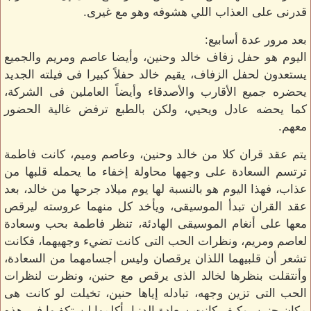
قدرنى على العذاب اللي هشوفه وهو مع غيرى.
بعد مرور عدة أسابيع:
اليوم هو حفل زفاف خالد وحنين، وأيضا عاصم ومريم والجميع
يستعدون لحفل الزفاف، يقيم خالد حفلاً كبيرا فى فيلته الجديد
يحضره جميع الأقارب والأصدقاء وأيضاً العاملين فى الشركة،
كما يحضه عادل ويحيي، ولكن بالطبع ترفض غالية الحضور
معهم.
يتم عقد قران كلا من خالد وحنين، وعاصم وميم، كانت فاطمة
ترتسم السعادة على وجهها محاولة إخفاء ما يحمله قلبها من
عذاب، فهذا اليوم هو بالنسبة لها يوم ميلاد جرحها من خالد، بعد
عقد القران تبدأ الموسيقى، ويأخد كل منهما عروسته ليرقص
معها على أنغام الموسيقى الهادئة، تنظر فاطمة بحب وسعادة
لعاصم ومريم، ونظرات الحب التى كانت تضيء وجهيهما، فكانت
تشعر أن قلبيهما اللذان يرقصان وليس أجسامهما من السعادة،
وأنتقلت بنظرها لخالد الذى يرقص مع حنين، ونظرت لنظرات
الحب التى تزين وجهه، تبادله إياها حنين، تخيلت لو كانت هى
مكان حنين، وكيف كانت سعادة الدنيا بأكلمها لن تكفيها فى هذه