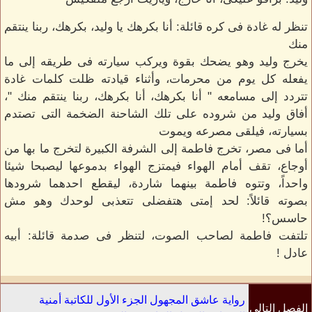
تنظر له غادة فى كره قائلة: أنا بكرهك يا وليد، بكرهك، ربنا ينتقم
منك
يخرج وليد وهو يضحك بقوة ويركب سيارته فى طريقه إلى ما
يفعله كل يوم من محرمات، وأثناء قيادته ظلت كلمات غادة
تتردد إلى مسامعه " أنا بكرهك، أنا بكرهك، ربنا ينتقم منك "،
أفاق وليد من شروده على تلك الشاحنة الضخمة التى تصتدم
بسيارته، فيلقى مصرعه ويموت
أما فى مصر، تخرج فاطمة إلى الشرفة الكبيرة لتخرج ما بها من
أوجاع، تقف أمام الهواء فيمتزج الهواء بدموعها ليصبحا شيئا
واحداً، وتتوه فاطمة بينهما شاردة، ليقطع احدهما شرودها
بصوته قائلاً: لحد إمتى هتفضلى تتعذبى لوحدك وهو مش
حاسس؟!
تلتفت فاطمة لصاحب الصوت، لتنظر فى صدمة قائلة: أبيه
عادل !
رواية عاشق المجهول الجزء الأول للكاتبة أمنية
الفصل التالي