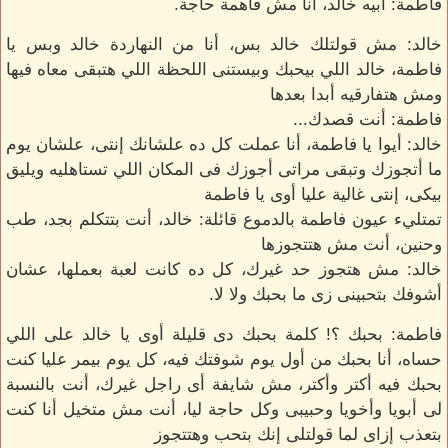
فاطمة: أبيه خالد، أنا مش فاهمة حاجة.
خالد: مش قولتلك خالد بس، أنا من النهاردة خالد وبس يا
فاطمة، خالد اللي بيحبك وبيستنى اللحظة اللي هتبقى معاه فيها
ومش هتفارقيه أبدا بعدها
فاطمة: أنت قصدك...
خالد: أيوا يا فاطمة، أنا عملت كل ده علشانك إنتى، علشان يوم
ما أتجوزك وتبقى مراتى أجوزك فى المكان اللي تستاهليه ويليق
بيكى، إنتى غالية عليا أوى يا فاطمة
تمتليء عيون فاطمة بالدموع قائلة: خالد، أنت بتتكلم بجد، طب
وحنين، أنت مش هتتجوزها
خالد: مش هتجوز حد غيرك، كل ده كانت لعبة بعملها، عشان
أشوفك بتحبينى زى ما بحبك ولا لا.
فاطمة: بحبك ؟! كلمة بحبك دى قليلة أوى يا خالد على اللي
حساه، أنا بحبك من أول يوم شوفتك فيه، كل يوم بيمر عليا كنت
بحبك فيه أكتر وأكتر، مش شايفة أى راجل غيرك، أنت بالنسبة
لى أبويا وأخويا وحبيبى وكل حاجة ليا، أنت مش متخيل أنا كنت
بتعذب إزاى لما قولتلى إنك بتحب وهتتجوز