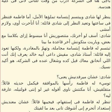
باجى هنا فى الشركة أدرب من وقت للتانى لأنى فى كلية
هندسة.
ينظر لها شادى ويبتسم إبتسامة تملؤها الأمل، أما فاطمة فتنظر
فى ساعتها وتعيد النظر إلى شادى قائلة: أنا أتأخرت أوى، ولازم
أمشى
شادى: أسف لو أخرتك، متتصوريش أنا مبسوط إزاى بكلامنا مع
بعض، وياريت متكونش أخر قاعدة ما بينا
تبتسم له فاطمة إبتسامة مجاملة، وتهمّ بالمغادرة، ولكنها تعود
إليه قائلة: أستاذ شادى، مفيش داعى أبيه خالد يعرف إنك أنت
اللي أتخانق معاك قبل كده وشغال عنده فى الشركة، هو أكيد
نسيك.
شادى: عشان ميرفدنيش يعنى؟
توميء له فاطمة رأسها بالموافقة فيكمل حديثه قائلاً:
متقلقيش، أنا مكنتش ناوى أقوله غير لو إنتى قولتيله، عارفة
ليه؟
تنظر له فاطمة فى إستفهام، فيجيبها قائلاً: عشان معنديش
إستعداد أتحرم إنى أشوفك تانى بعد ما لقيتك