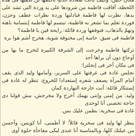
اللحظة، أفاقت فاطمة من شرودها على يد وردة التى تشد على
يدها، نظرت لها فاطمة فبادلتها وردة نظرات عطف وحزن،
فوردة تعلم بما تشعر به فاطمة، تبتسم لها فاطمة إبتسامة باهتة
وتهمّ بالذهاب، فتوقفها وردة قائلة: رايحة فين يا فاطمة؟
فاطمة فى ضيق: حاسة إنى مخنوقة شوية، هخرج أشم هوا برة
تركتها فاطمة وخرجت إلى الشرفة الكبيرة لتخرج ما بها من
أوجاع دون أن يراها أحد
فى مكان أخر فى إنجلترا:
تجلس غادة فى غرفتها على السرير، وأمامها وليد الذى يقف
أمام المرآة يصفف شعره إستعدادا للخروج، تنظر له غادة فى
إستنكار قائلة: أنت خارجة النهاردة كمان
وليد: من إمتى وإنتى يهمك أخرج ولا مخرجش، مش قولنا دى
حاجة تخصنى أنا لوحدى
غادة فى سخرية: بطمن عليك بس.
ينظر لها وليد فى سخرية قائلاً: لا أطمنى، أنا كويس، وأحسن
من عيلتك كلها، وبالمناسبة أنا عندى ليكى مفاجأة حلوة أوى