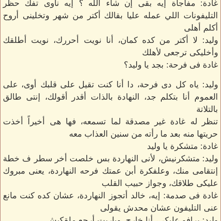
غادة: مفاجأة إيه بقى إن شاء الله ؟ إيه ناوى تفك حظر
التليفونات اللي عمله عليا بقالك أكتر من شهر وتخلينى أروح
أكلم أهلى
وليد: لا أكتر من كده كمان، أنا نويت أحررك، نويت أطلقك
وأخليكى ترجعى لأهلك
غادة فى فرحة: بجد يا وليد؟
وليد: ياه كل دى فرحة، دا أنا كنت تقيل على قلبك أوى، على
العموم أنا بتكلم جد، النهادة بالذات أقدر أقولك، إنتى طالق
بالتلاتة
تنظر له غادة غير مصدقة لما تسمعه، فها هى أخيراً أخذت
حريتها منه بعد ما رأته من سنين العذاب معه
غادة: متشكرة يا وليد
وليد: متشكرنيش، لأنى النهاردة بس خلصت أخر سطر ف خطة
إنتقامى منك، وعلفكرة أبن عمتك فرحه النهاردة، يعنى مبروك
عليكى طلاقك، وجواز حبيب القلب
غادة فى صدمة: إيه، خالد أتجوز النهاردة، عشان كده كنت مانع
عنى التليفون عشان محدش يقولى
وليد: برافو عليكى، أنا خارج، وياريت أرجع ملقكيش