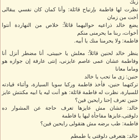
زيك
نظرت لها فاطمة بإرتياح قائلة: وأنا كمان كان نفسي يبقالى
أخت من زمان
يضع خالد ذراعيه حواليهما قائلاً: خلاص من النهاردة أنتوا
أخوات، ربنا ما يحرمنى منكم
فاطمة: ولا يحرمنا منك يا أبيه.
ينظر خالد لحنين قائلاً: معلش يا حبيبتى، أنا مضطر أنزل أنا
وفاطمة عشان عمى عاصم عايزنى، إنتى عارفة إن جوازه هو
وماما معانا
حنين: زى ما تحب يا خالد
تركتهما حنين، فأخذ فاطمة وركبا سويا السيارة، وأثناء قيادته
للسيارة، نظرت له فاطمة قائلة: هو أنت ليه يا ابيه مكنتش عايز
حنين تعرف إحنا رايحين فين؟
خالد: عشان مش عايزها تعرف حاجة عن المشوار ده
دلوقتى،عايزها مفاجأة ليها يا فاطمة
فاطمة: طب برضه مش هتقولى رايحين فين؟
خالد: هتعرفى دلوقتى يا طمطم