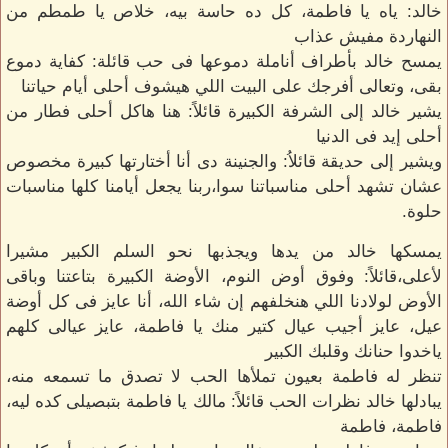
خالد: ياه يا فاطمة، كل ده حاسة بيه، خلاص يا طمطم من
النهاردة مفيش عذاب
يمسح خالد بأطراف أناملة دموعها فى حب قائلة: كفاية دموع
بقى، وتعالى أفرجك على البيت اللي هيشوف أحلى أيام حياتنا
يشير خالد إلى الشرفة الكبيرة قائلاً: هنا هاكل أحلى فطار من
أحلى إيد فى الدنيا
ويشير إلى حديقة قائلاُ: والجنينة دى أنا أختارتها كبيرة مخصوص
عشان تشهد أحلى مناسباتنا سوا،ربنا يجعل أيامنا كلها مناسبات
حلوة.
يمسكها خالد من يدها ويجذبها نحو السلم الكبير مشيرا
لأعلى،قائلاً: وفوق أوض النوم، الأوضة الكبيرة بتاعتنا وباقى
الأوض لولادنا اللي هنخلفهم إن شاء الله، أنا عايز فى كل أوضة
عيل، عايز أجيب عيال كتير منك يا فاطمة، عايز عيالى كلهم
ياخدوا حنانك وقلبك الكبير
تنظر له فاطمة بعيون تملأها الحب لا تصدق ما تسمعه منه،
يبادلها خالد نظرات الحب قائلاً: مالك يا فاطمة بتبصيلى كده ليه،
فاطمة، فاطمة