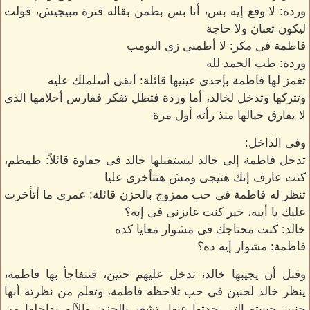
وردة: لا وقع إيه بس، أنا بس بطمن بقاله فترة مبيجيش، قولت
ليكون تعبان ولا حاجة
فاطمة فى مكر: لا أطمنى زى البومب
وردة: طب الحمد لله
تغمز لها فاطمة بإحدى عينيها قائلة: أبقى أسلملك عليه
وتتركها وتدخل لخالد، أما وردة فتظل تفكر ففارس أحلامها الذى
لا يفارق خيالها منذ رأته أول مرة
وفى الداخل:
تدخل فاطمة إلى خالد ليستقبلها خالد فى حفاوة قائلاً: طمطم،
كنت عارف إنك هتيجى ومش هتتأخرى عليا
تنظر له فاطمة فى حب ممزوج بالحزن قائلة: عمرى ما أتأخرت
عليك يا أبيه، خير كنت عايزنى فى إيه؟
خالد: كنت محتاجك فى مشوار معايا كده
فاطمة: مشوار إيه ده؟
وقبل أن يجيبها خالد، تدخل عليهم حنين، فتتفاجأ بها فاطمة،
ينظر خالد لحنين فى حب تلاحظه فاطمة، وتعلم من نظرته أنها
حنين حبيبته التى حدثها عنها، تشعر بالحزن والآلم بداخلها من