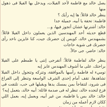
يصل خالد مع فاطمة لأحد الفيلات، ويدخل بها الفيلا فى ذهول
منها
ينظر خالد قائلاً: ها إيه رأيك ؟
فاطمة: تحفة يا أبيه، جميلة جدا
خالد: أشترتها عشان أتجوز فيها، و...
قطع حديثه أحد المهندسين الذين يعملون داخل الفيلا قائلاً:
بشمهندس خالد، كويس إن حضرتك جيت، كنا عايزين ناخد رأى
حضرتك فى شوية حاجات
خالد: حاضر، جى حالاً.
ينظر خالد لفاطمة قائلاً: أتفرجى إنتى يا طمطم على الفيلا
براحتك، على ما أشوف المهندس عايز إيه
توميء له فاطمة رأسها بالموافقة، وتتركه وتتجول داخل الفيلا
تشاهدها، تقف أمام إحدى الشرف الواسعة وتنظر إلى الفراغ
فى شرود، لتتفاجأ بمن يمسك يدها ويقبلها فى حب، تلتفت فى
فزع لتجده خالد، تنظر له فى صدمة قائلة: أبيه خالد، بتعمل إيه؟
خالد: خالد بس يا فاطمة، من غير أبيه، وبعمل إيه، بعمل اللي
ككان لازم أعمله من زمان