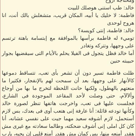
ومحتاجة أروح
خالد: طب استنى هوصلك للبيت
فاطمة: لا خليك يا أبيه، المكان قريب، متشغلش بالك أنت، انا
هروح لوحدى
خالد: فاطمة، إنتى كويسة؟
توميء له فاطمة برأسها بالموافقة مع إبتسامة باهتة ترتسم
على وجهها، وتتركه وتغادر
أما خالد فظل يتجول فى الفيلا يحلم بالأيام التى سيقضيها بجوار
حبيبته حنين
ظلت فاطمة تسير دون أن تشعر بأى تعب، تتساقط دموعها
كالأنهار على وجهها، بعد أن سمحت لهم بالإنفجار، فكثيرا ما
منعتهم بالهطول، ولكنها حانت اللحظة لتخرج ما بها من أوجاع
وألآلآم، حتى وصلت لأحد المقاعد الموجودة فى الشارع،
فجلست عليها فى تعب، واخرجت هاتفها تنظر لصورة خالد
وكأنها تودعه قائلة: أنا عارفة إنى هتعب أوى فى بعدك، بس لازم
أستحمل، لازم أشوفه سعيد مهما جيت على نفسي عشانه، أنا
كان كل املى إنى أشوف ضحكته، وطالما سعادته مع غيرى مش
هقدر أمنعه منها، بس كمان مش هقدر أمنع قلبى إن يحبه، يارب