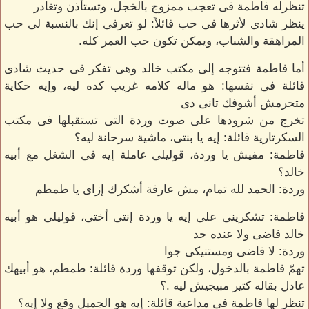
تنظرله فاطمة فى تعجب ممزوج بالخجل، وتستأذن وتغادر
ينظر شادى لأثرها فى حب قائلاً: لو تعرفى إنك بالنسبة لى حب
المراهقة والشباب، ويمكن تكون حب العمر كله.
أما فاطمة فتتوجه إلى مكتب خالد وهى تفكر فى حديث شادى
قائلة فى نفسها: هو ماله كلامه غريب كده ليه، وإيه حكاية
متحرمش أشوفك تانى دى
تخرج من شرودها على صوت وردة التى تستقبلها فى مكتب
السكرتارية قائلة: إيه يا بنتى، ماشية سرحانة ليه؟
فاطمة: مفيش يا وردة، قوليلى عاملة إيه فى الشغل مع أبيه
خالد؟
وردة: الحمد لله تمام، مش عارفة أشكرك إزاى يا طمطم
فاطمة: تشكرينى على إيه يا وردة إنتى أختى، قوليلى هو أبيه
خالد فاضى ولا عنده حد
وردة: لا فاضى ومستنيكى جوا
تهمّ فاطمة بالدخول، ولكن توقفها وردة قائلة: طمطم، هو أبيهك
عادل بقاله كتير مبيجيش ليه .؟
تنظر لها فاطمة فى مداعبة قائلة: إيه هو الجميل وقع ولا إيه؟