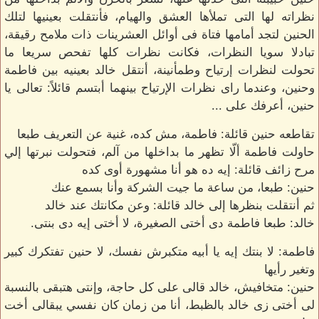
نظراته لها التى تملأها العشق والهيام، فأنتقلت بعينيها لتلك
الحنين لتجد أمامها فتاة فى أوائل العشرينات ذات ملامح رقيقة،
تبادلا سويا النظرات، فكانت نظرات كلها تفحص سريعا ما
تحولت لنظرات إرتياح وطمأنينة، أنتقل خالد بعينيه بين فاطمة
وحنين، وعندما راى نظرات الإرتياح بينهما أبتسم قائلاً: تعالى يا
حنين، أعرفك على ...
تقاطعه حنين قائلة: فاطمة، مش كده، غنية عن التعريف طبعا
حاولت فاطمة ألّا تظهر ما بداخلها من آلم، فتحولت نبرتها إلي
مرح زائف قائلة: إيه ده هو أنا مشهورة أوى كده
حنين: طبعا، من ساعة ما جيت الشركة وأنا بسمع عنك
ثم أنتقلت بنظرها إلى خالد قائلة: وعن مكانتك عند خالد
خالد: طبعا فاطمة دى أختى الصغيرة، لا أختى إيه دى بنتى.
فاطمة: لا بنتك إيه يا أبيه متكبرش نفسك، لا حنين تفتكرك كبير
وتغير رأيها
حنين: متخافيش، خالد قالى على كل حاجة، وإنتى هتبقى بالنسبة
لى أختى زى خالد بالظبط، أنا من زمان كان نفسي يبقالى أخت