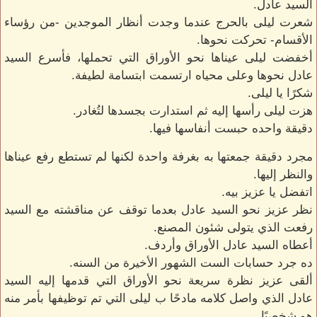
السيد عادل.
شعرت ليلى بالحرج عندما وجدت أنظار الموجدين -من رؤساء
الأقسام- تحركت نحوها.
أخفضت ليلى عيناها نحو الأوراق التي تحملها، فأسرع السيد
عادل نحوها وعلى محياه ارتسمت ابتسامة لطيفة.
شكرًا يا ليلى.
هزت ليلى رأسها إليه ثم استدارت بجسدها لتُغادر.
دقيقة واحده حبست أنفاسها فيها.
مجرد دقيقة جمعتها به بغرفة واحدة لكنها لم تستطع رفع عيناها
والنظر إليها.
اتفضل يا عزيز بيه.
نظر عزيز نحو السيد عادل بعدما توقف عن مناقشته مع السيد
رفعت الذي يتولى شئون المصنع.
أعطاه السيد عادل الأوراق وأردف.
ده جرد حسابات الست الشهور الأخيرة من السنه.
ألقى عزيز نظرة سريعة نحو الأوراق التي قدمها إليه السيد
عادل الذي واصل كلامه مادحًا ب ليلى التي تم توظيفها بأمر منه
هو شخصيًا.