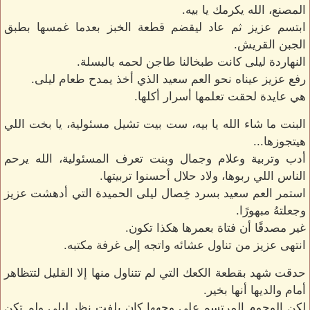
المصنع، الله يكرمك يا بيه.
ابتسم عزيز ثم عاد ليقضم قطعة الخبز بعدما غمسها بطبق
الجبن القريش.
النهاردة ليلى كانت طبخالنا طاجن لحمه بالبسلة.
رفع عزيز عيناه نحو العم سعيد الذي أخذ يمدح طعام ليلى.
هي عايدة لحقت تعلمها أسرار أكلها.
البنت ما شاء الله يا بيه، ست بيت تشيل مسئولية، يا بخت اللي
هيتجوزها...
أدب وتربية وعلام وجمال وبنت تعرف المسئولية، الله يرحم
الناس اللي ربوها، ولاد حلال أحسنوا تربيتها.
استمر العم سعيد بسرد خِصال ليلى الحميدة التي أدهشت عزيز
وجعلتهُ مبهورًا.
غير مصدقًا أن فتاة بعمرها هكذا تكون.
انتهى عزيز من تناول عشائه واتجه إلى غرفة مكتبه.
حدقت شهد بقطعة الكعك التي لم تتناول منها إلا القليل لتتظاهر
أمام والديها أنها بخير.
لكن الوجوم المرتسم على وجهها كان يلفت نظر ليلى ولم تكن