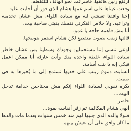
ارتفع رنين هاتفها، فأسرعت نحو الهاتف لتلتقطه.
وقعت عيناها على اسم عمها هشام الذي فور أن أجابت عليه.
إحنا وافقنا تعيشي ليه مع سيادة اللواء، مش عشان تخدميه
وتراعيه. ولا خلاص افتكرتي نفسك بقيتي صاحبة بيت.
أنا مش فاهمه حاجه يا عمو.
قالتها زينب بصوت متقطع لكن هشام استمر بتوبيخها.
اوعي تنسي إننا مستحملين وجودك وسطينا بس عشان خاطر
سيادة اللواء، غلطة واحده منك وأنتِ عارفه أنا ممكن اعمل
فيكي إيه يا بنت أسامة.
انسابت دموع زينب على خديها تستمع إلى ما يُخبرها به في
صمت.
بكره تقولي لسيادة اللواء إنكم مش محتاجين خدامة تدخل
البيت...
حاضر.
أنهى هشام المكالمة ثم زفر أنفاسه بقوة...
فلولا والده الذي جلبها لهم منذ خمس سنوات بعدما مات والدها
ما كان وافق على أن تعيش بينهم.