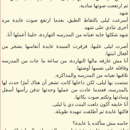
ثم ارتفعت صوتها منادية.
شهد
أسرعت ليلى بالتقاط الطبق، بعدما ارتفع صوت عايدة مره
أخرى تنادي على شهد.
شهد شكلها جايه تعبانه من المدرسه النهاردة، خلينا أعملها أنا.
أصرت ليلى عليها، فزفرت السيدة عايدة أنفاسها بضجر من
أفعال ابنتها.
أنا مش عارفه مالها النهاردة، من ساعة ما جات من المدرسه
وقافله على نفسها أوضتها.
تلاقيها تعبانه من المدرسه والمذاكرة.
تمتمت بها ليلى، لكن داخلها كانت تشعر أن هناك أمرًا حدث لها
بالمدرسه، فعندما عادت من عملها وجدتها تدفن رأسها أسفل
وسادتها وتكتم صوت بكائها.
أنا خايفه أكون دلعت البنت دي يا ليلى.
قالتها عايدة ثم أطلقت تنهيدة طويلة.
حاسه مش متأكده يا عايدة؟