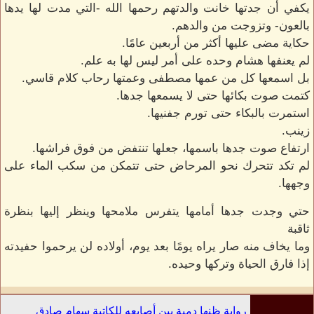
يكفي أن جدتها خانت والدتهم رحمها الله -التي مدت لها يدها
بالعون- وتزوجت من والدهم.
حكاية مضى عليها أكثر من أربعين عامًا.
لم يعنفها هشام وحده على أمر ليس لها به علم.
بل اسمعها كل من عمها مصطفى وعمتها رحاب كلام قاسي.
كتمت صوت بكائها حتى لا يسمعها جدها.
استمرت بالبكاء حتى تورم جفنيها.
زينب.
ارتفاع صوت جدها باسمها، جعلها تنتفض من فوق فراشها.
لم تكد تتحرك نحو المرحاض حتى تتمكن من سكب الماء على
وجهها.
حتي وجدت جدها أمامها يتفرس ملامحها وينظر إليها بنظرة
ثاقبة
وما يخاف منه صار يراه يومًا بعد يوم، أولاده لن يرحموا حفيدته
إذا فارق الحياة وتركها وحيده.
رواية ظنها دمية بين أصابعه للكاتبة سهام صادق