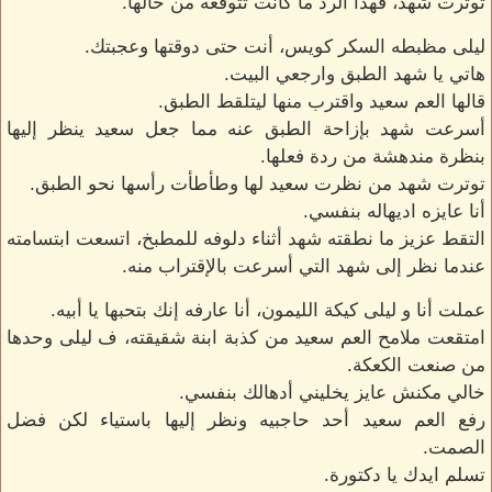
توترت شهد، فهذا الرد ما كانت تتوقعه من خالها.
ليلى مظبطه السكر كويس، أنت حتى دوقتها وعجبتك.
هاتي يا شهد الطبق وارجعي البيت.
قالها العم سعيد واقترب منها ليتلقط الطبق.
أسرعت شهد بإزاحة الطبق عنه مما جعل سعيد ينظر إليها
بنظرة مندهشة من ردة فعلها.
توترت شهد من نظرت سعيد لها وطأطأت رأسها نحو الطبق.
أنا عايزه اديهاله بنفسي.
التقط عزيز ما نطقته شهد أثناء دلوفه للمطبخ، اتسعت ابتسامته
عندما نظر إلى شهد التي أسرعت بالإقتراب منه.
عملت أنا و ليلى كيكة الليمون، أنا عارفه إنك بتحبها يا أبيه.
امتقعت ملامح العم سعيد من كذبة ابنة شقيقته، ف ليلى وحدها
من صنعت الكعكة.
خالي مكنش عايز يخليني أدهالك بنفسي.
رفع العم سعيد أحد حاجبيه ونظر إليها باستياء لكن فضل
الصمت.
تسلم ايدك يا دكتورة.