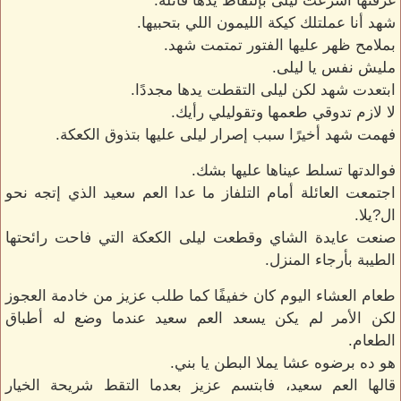
غرفتها أسرعت ليلى بإلتقاط يدها قائله.
شهد أنا عملتلك كيكة الليمون اللي بتحبيها.
بملامح ظهر عليها الفتور تمتمت شهد.
مليش نفس يا ليلى.
ابتعدت شهد لكن ليلى التقطت يدها مجددًا.
لا لازم تدوقي طعمها وتقوليلي رأيك.
فهمت شهد أخيرًا سبب إصرار ليلى عليها بتذوق الكعكة.
فوالدتها تسلط عيناها عليها بشك.
اجتمعت العائلة أمام التلفاز ما عدا العم سعيد الذي إتجه نحو
ال?يلا.
صنعت عايدة الشاي وقطعت ليلى الكعكة التي فاحت رائحتها
الطيبة بأرجاء المنزل.
طعام العشاء اليوم كان خفيفًا كما طلب عزيز من خادمة العجوز
لكن الأمر لم يكن يسعد العم سعيد عندما وضع له أطباق
الطعام.
هو ده برضوه عشا يملا البطن يا بني.
قالها العم سعيد، فابتسم عزيز بعدما التقط شريحة الخيار