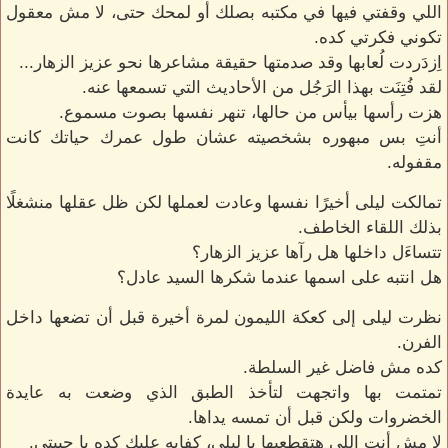
اللي وقفتي فيها في مكتبه بصلك أو لمحك حتى، لا مش معقول
تكوني فكرتي كده.
اِزدَردت لُعابها وقد صدمتها حقيقة مشاعرها نحو عزيز الزهار...
لقد فُتِنَت بهذا الرَجُل من الأحاديث التي تسمعها عنه.
هزت رأسها بيأس من حالها، تنهر نفسها بصوت مسموع.
أنتِ بس مبهوره بشخصيته عشان طول عمرك حياتك كانت
مقفوله.
تمالكت ليلى أخيرًا نفسها وعادت لعملها لكن ظل عقلها منشغلًا
بذلك اللقاء الخاطف.
تتساءَل داخلها هل رآها عزيز الزهار؟
هل انتبه على اسمها عندما شكرها السيد عادل؟
نظرت ليلى إلى كعكة الليمون لمرة أخيرة قبل أن تضعها داخل
الفرن.
كده مش فاضل غير السلطة.
تمتمت بها واتجهت لتأخذ الطبق الذي وضعت به عايدة
الخضروات ولكن قبل أن تمسه يداها.
لا مش أنتِ اللي هتقطعيها يا ليلى، كفايه عليكِ كده يا حببتي.