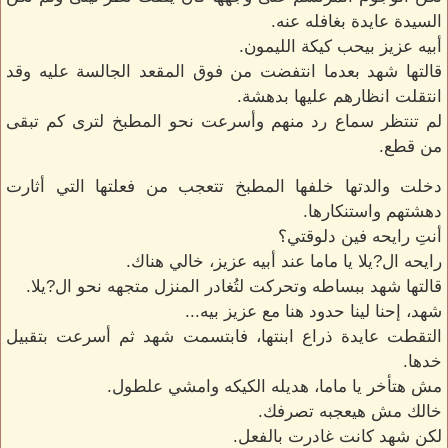
السيدة عايدة بغافله عنه.
أبيه عزيز بيحب كيكة الليمون.
قالتها شهد بعدما انتفضت من فوق المقعد الجالسة عليه وقد
انتقلت انظارهم عليها بدهشة.
لم تنتظر سماع رد منهم وأسرعت نحو المطبخ لترى كم تبقى
من قطع.
دخلت والدتها خلفها المطبخ تتعجب من فعلتها التي أثارت
دهشتهم واستنكارها.
أنتِ رايحه فين دلوقتي؟
رايحه ال?يلا يا ماما عند أبيه عزيز، خالي هناك.
قالتها شهد ببساطه وتحركت لتُغادر المنزل متجهه نحو ال?يلا.
شهد، إحنا لينا حدود هنا مع عزيز بيه...
التقطت عايدة ذراع ابنتها، فابتسمت شهد ثم أسرعت بتقبيل
خدها.
مش هتأخر يا ماما، هديله الكيكه وامشي علطول.
خالك مش هيعجبه تصرفك.
لكن شهد كانت غادرت بالفعل.