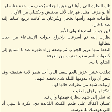
تلك النظرة التي رأها في عينيها جعلته يُخفف من حدة عتابه لها.
أنا لو هزعل منك، فهزعل لأنك مجتيش وحكتيلي من الأول.
طأطات شهد رأسها بخجل وسُرعان ما كانت ترفع عيناها إليه
عندما قال.
فين جواب استدعاء ولي الأمر.
نظرت إليه ثم أسرعت بإخراج جواب الإستدعاء من جيب
بنطالها.
التقط منها عزيز الجواب ثم وضعه وراء ظهره عندما استمع إلى
خُطوات العم سعيد تقترب من الغرفة.
الشاي يا بيه.
تعلقت عينين عزيز بالعم سعيد الذي أخذ ينظر لابنة شقيقته وقد
شعر أن وراء قدومها الليلة شئ تخفيه عنهم.
ارتبكت شهد من نظرات خالها لها.
شكرًا يا راجل يا طيب.
ثم نظر إلى شهد بنظرة فهمتها وأردف.
عشان اكفأك على طعم الكيكة اللذيذة دي، بكرة يا ستِي أنا
اللي هوصلك للمدرسة.