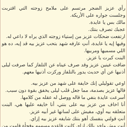
رأي عزيز الضجر مرتسم على ملامح زوجته التي اقتربت
وجلست جواره على الأريكة.
مالك بس يا عايدة.
عجبك تصرف بنتك.
ارتفعت ضحكات عزيز من إستياء زوجته الذي يراه لا داعي له.
وفيها إيه يا عايدة، أنتِ عارفه شهد بتحب عزيز بيه قد إيه، ده هو
اللي مسميها ومربيها.
البنت كبرت يا عزيز.
ضاقت عينين عزيز وقد صرف عيناه عن التلفاز كما صرفت ليلى
أذنيها عن أي حديث يدور بالتلفاز وركزت أذنيها معهم.
اوعي تقوليلي إنك خايفة على شهد من عزيز بيه.
قالها عزيز بصدمة، مما جعل قلب ليلى يخفق بقوة دون سبب.
أسرعت عايدة بنفي ما قاله ووصل له عقله من كلامها.
أنا اخاف من عزيز بيه على بنتي، أنا خايفه عليها هي، البنت
متعلقه بيه أوي، مفيش على لسانها غير أبيه عزيز.
أنتِ قولتي بنفسك أهو بنتك شايفه عزيز بيه إزاي.
أنت مش واخد بالك إزاي كانت قاعده مسهمه وفجأة قامت من