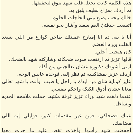
هذه الكلمة كانت تجعل قلب شهد يتوق لتحقيقها.
ثم أردف بمزاح لطيف يليق به.
خالك بيحب يضيع مني الحاجات الحلوه.
اتسعت حدقتيّ العم سعيد وأشار نحو نفسه.
أنا يا بيه، ده انا إمبارح عملتلك طاجن كوارع من اللي يسعد
القلب ويرم العضم.
كان هيجيب أجلي.
قالها عزيز ثم ارتفعت صوت ضحكاته وشاركته شهد بالضحك.
امتى أشوفك دكتوره عشان تعالجيني من أكله.
أردف عزيز بمشاكسه ثم نظر إليه، فوجده عابس الوجه.
عايز كوباية شاي من ايدك يا راجل يا طيب، وأنت يا شهد تعالي
معايا عشان أدوق الكيكة واحكم بنفسي.
عندما دلفت شهد وراء عزيز غرفة مكتبه، حملت ملامحه الجديه
وتساءَل.
عينك فضحاكي، فمن غير مقدمات كتير، قوليلي إيه اللي
مضايقك.
أخفضت شهد رأسها وأخذت تقص عليه ما حدث معها