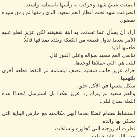
التمعت عينيّ شهد وحركت له رأسها بابتسامة واسعه.
انصرفت شهد تحت أنظار العم سعيد، الذي رمقها ثم رمق سيده
بفضول.
أراد أن يسأل عما تحدثت به ابنة شقيقته لكن عزيز قطع عليه
الأمر بعدما تناول قطعه من الكعكة وتلذذ بمذاقها قائلًا.
طعمها لذيذ.
تناسى العم سعيد سؤاله وعلى الفور قال.
ليلى هي اللي عملاها لوحدها.
حرك عزيز جانب شفتيه بنصف ابتسامة ثم التقط قطعه أخرى
يلتهمها.
شكل نفسها في الأكل حلو.
والعم سعيد لم يترك رد عزيز هكذا بل استرسل مُجددًا هذه
الليلة بمدح ليلى.
استشاط هشام غضبًا بعدما أنهى مكالمته مع حارس البناية التي
يسكن بها والده.
نظرت له زوجته التي تُجاوره وتساءَلت.
مين اللي عايز خدامه.