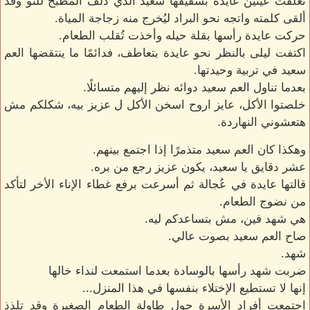
تعلقت عينين عايدة بشقيقها سعيد الذي دلف المطبخ للتو وقد
ألقى كلمته واتجه نحو البراد ليُخرج منه زجاجة المياة.
حركت عايدة رأسها بقلة حيله وأخذت تُقلب الطعام.
اكتفت ليلى بالنظر نحو عايدة بتعاطف، فدائمًا ما ينتقضها العم
سعيد في تربية وحيدتها.
بعدما تناول العم سعيد دوائه نظر إليهم متسائلًا.
خلصتوا الأكل، عايز اروح اسخن الأكل ل عزيز بيه، شكلكم مش
هتعشوني النهاردة.
وهكذا كان العم سعيد متذمرًا إذا اجتمع بينهم.
عشر دقايق يا سعيد، يكون عزيز رجع من بره.
قالتها عايدة في عُجالة ثم أسرعت برفع غطاء الإناء الأخر لتأكد
من نضوج الطعام.
هي شهد فين، مش بتساعدكم ليه.
صاح العم سعيد بصوت عالي.
شهد.
ضربت شهد رأسها بالوسادة بعدما استمعت لنداء خالها
إنها لا تستطيع الإختلاء بنفسها في هذا المنزل...
اجتمعت أفراد الأسرة حول طاولة الطعام الصغيرة وقد تلذذ