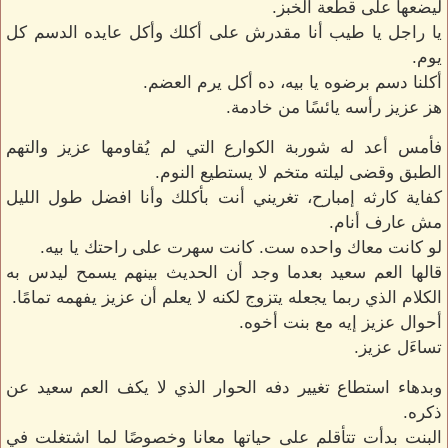
ليضعها على قطعة الخبز.
يا راجل يا طيب أنا مقدرش على أكلك وأكل عايده الدسم كل
يوم.
أكلنا دسم برضوه يا بيه، ده أكل يرم العضم.
هز عزيز رأسه يائسًا من خادمة.
فأمس أعد له شوربة الكوارع التي لم يُقاومها عزيز والتهم
الطبق وقضى ليلته متخم لا يستطيع النوم.
كفاية كارثه إمبارح، تغريني أنت بأكلك وأنا افضل طول الليل
مش عارف أنام.
لو كانت معاك واحده ست. كانت سهرت على راحتك يا بيه.
قالها العم سعيد بعدما وجد أن الحديث بينهم يسمح ليدس به
الكلام الذي ربما يجعله يتزوج لكنه لا يعلم أن عزيز يفهمه تمامًا.
أحوال عزيز إيه مع بنت أخوه.
تساءَل عزيز.
وبدهاء استطاع تغيير دفه الحوار الذي لا يكف العم سعيد عن
ذكره.
البنت بدأت تتأقلم على حياتها معانا وخصوصًا لما اشتغلت في