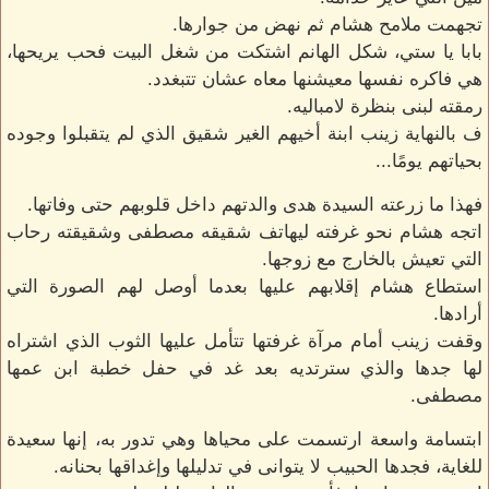
تجهمت ملامح هشام ثم نهض من جوارها.
بابا يا ستي، شكل الهانم اشتكت من شغل البيت فحب يريحها،
هي فاكره نفسها معيشنها معاه عشان تتبغدد.
رمقته لبنى بنظرة لامباليه.
ف بالنهاية زينب ابنة أخيهم الغير شقيق الذي لم يتقبلوا وجوده
بحياتهم يومًا...
فهذا ما زرعته السيدة هدى والدتهم داخل قلوبهم حتى وفاتها.
اتجه هشام نحو غرفته ليهاتف شقيقه مصطفى وشقيقته رحاب
التي تعيش بالخارج مع زوجها.
استطاع هشام إقلابهم عليها بعدما أوصل لهم الصورة التي
أرادها.
وقفت زينب أمام مرآة غرفتها تتأمل عليها الثوب الذي اشتراه
لها جدها والذي سترتديه بعد غد في حفل خطبة ابن عمها
مصطفى.
ابتسامة واسعة ارتسمت على محياها وهي تدور به، إنها سعيدة
للغاية، فجدها الحبيب لا يتوانى في تدليلها وإغداقها بحنانه.