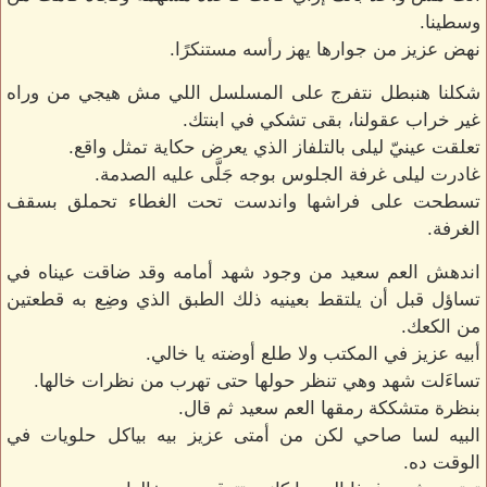
وسطينا.
نهض عزيز من جوارها يهز رأسه مستنكرًا.
شكلنا هنبطل نتفرج على المسلسل اللي مش هيجي من وراه
غير خراب عقولنا، بقى تشكي في ابنتك.
تعلقت عينيّ ليلى بالتلفاز الذي يعرض حكاية تمثل واقع.
غادرت ليلى غرفة الجلوس بوجه جَلَّى عليه الصدمة.
تسطحت على فراشها واندست تحت الغطاء تحملق بسقف
الغرفة.
اندهش العم سعيد من وجود شهد أمامه وقد ضاقت عيناه في
تساؤل قبل أن يلتقط بعينيه ذلك الطبق الذي وضِع به قطعتين
من الكعك.
أبيه عزيز في المكتب ولا طلع أوضته يا خالي.
تساءَلت شهد وهي تنظر حولها حتى تهرب من نظرات خالها.
بنظرة متشككة رمقها العم سعيد ثم قال.
البيه لسا صاحي لكن من أمتى عزيز بيه بياكل حلويات في
الوقت ده.