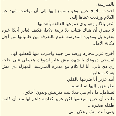
بالمدرسة.
احتدت ملامح عزيز وهو يستمع إليها إلى أن توقفت شهد عن
الكلام ورفعت عيناها إليه.
شعر بالألم وهو يرى دموعها العالقة بأهدابها.
لا يصدق أن هناك فتيات بلا تربية ه?ذا، فكيف يُعاير أحدًا غيره
بفقره بل ومديرة المدرسة تقوم بالتفرقة بين طالباتها من أجل
مكانة الأهل.
أخرج عزيز محارم ورقيه من جيبه واقترب منها ليُعطيها لها.
امسحي دموعك يا شهد، مش عايز اشوفك بتعيطي على حاجه
زي دي تاني، أنا ليا كلام مع مديرة المدرسة، المهزلة دي مش
هسكت عليها.
أبيه عزيز أنا ضربتها بالقلم.
نظر عزيز إليها ثم ابتسم.
تستاهل، ما دام هي فعلا بنت متربتش وبدون أخلاق.
ظنت أن عزيز سيعنفها لكن عزيز كعادته داعم لها منذ أن كانت
طفله صغيره...
يعني أنت مش زعلان مني...