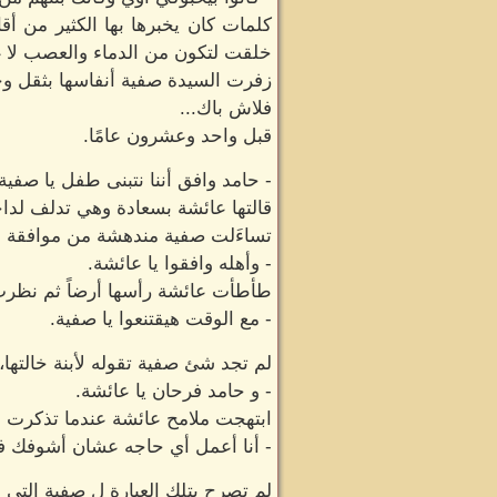
كلمات كان يخبرها بها الكثير من أق
خلقت لتكون من الدماء والعصب لا غ
زفرت السيدة صفية أنفاسها بثقل وح
فلاش باك...
قبل واحد وعشرون عامًا.
- حامد وافق أننا نتبنى طفل يا صفية،
قالتها عائشة بسعادة وهي تدلف لداخ
تساءَلت صفية مندهشة من موافقة حام
- وأهله وافقوا يا عائشة.
طأطأت عائشة رأسها أرضاً ثم نظرت 
- مع الوقت هيقتنعوا يا صفية.
لم تجد شئ صفية تقوله لأبنة خالته
- و حامد فرحان يا عائشة.
ابتهجت ملامح عائشة عندما تذكرت ما
- أنا أعمل أي حاجه عشان أشوفك فر
لم تصرح بتلك العبارة ل صفية التي