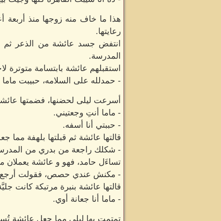
هذا ما خاف منه زوجها منذ أربعة أع
رعايتها.
انتفض جسد عائشة من الذعر ثم أس
المدرسة.
استقبلهم عائشة بابتسامة متوترة لاح
- حمدلله على السلامه، حبيبت ماما 
أسرعت ليلى لحضنها، فضمتها عائشة ب
- ماما أنتِ وجعتيني.
- حببتي أنا أسفه.
قالتها عائشة ثم قبلتها بلهفة مما 
- شكلك راجعة من بدري من المدرس
تساءَل حامد، فهو و عائشة يعملان م
- مكنش عندي حصص، فقولت أرجع اح
قالتها عائشة بنبرة مرتبكة كانت جليَّ
- ماما أنا جعانة أوي.
تمتمت بها ليلى مما جعل عائشة تُسر