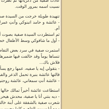
عادت صفية من ذكرياتها ثم نظرت نح
نسيت اسمه بمرور الوقت.
تنهيدة طويلة خرجت من السيدة صفي
- عائشة و حامد اتبنوكي وأنتِ عم
أم.
ثم استطردت السيدة صفية بصوت 
- أول ما شافوكي وسط الأطفال خط
استمرت صفية في سرد بعض التفاصيل 
تنساها يوماً وقد خالفت فيها ضميرها.
فلاش باك...
- بتقولي إيه يا صفيه، عمها رجع يسأ
قالتها عائشة بنبرة تحمل الذعر وا
- عائشة أنتِ سمعاني، عائشة روحتي ف
استطاعت عائشة أخيراً تمالك حالها 
- ديه بنتي أنا يا صفية، محدش هيحرم
شعرت صفية بالشفقة على أبنة خالته
- ده أنا سيبت القاهره كلها وجيت ب