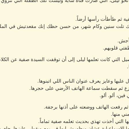
و ليلى، التي صارت فتاة شابة وليست تلك الطفلة التي تنزوي 
ة ثم طأطأت رأسها أرضاً.
رك تلت سنين وكام شهر، من حسن حظك إنك مقعدتيش في الملجأ
أجش.
فتي قلوبهم.
التي كانت تعلمها ليلى إلى أن توقفت السيدة صفية عن الكلام 
ل عليها وعايز يعرف عنوان الناس اللي اتبنوها.
لفزع ثم سقطت سماعة الهاتف الأرضي على حجرها.
ين، ألو. ألو.
ثم رفعت الهاتف ووضعته على أذنها برجفة.
ني منها.
ا التي أخذت تهذي بحديث تعلمه صفية تماماً.
يها الإسماعيلية عشان ميظهرش ليها في يوم ويقولي عايزها، جاي دل