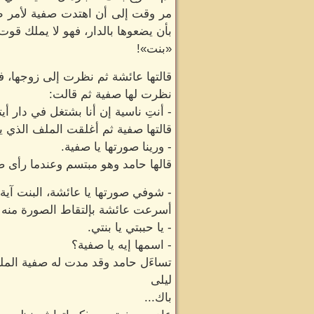
مر وقت إلى أن اهتدت صفية لأمر طف
بأن يضعوها بالدار، فهو لا يملك قو
«بنت»!
قالتها عائشة ثم نظرت إلى زوجها، ف
نظرت لها صفية ثم قالت:
- أنتِ ناسية إن أنا بشتغل في دار أي
قالتها صفية ثم أغلقت الملف الذي يو
- ورينا صورتها يا صفية.
قالها حامد وهو مبتسم وعندما رأى 
- شوفي صورتها يا عائشة، البنت آية
أسرعت عائشة بإلتقاط الصورة منه
- يا حببتي يا بنتي.
- اسمها إيه يا صفية؟
تساءَل حامد وقد مدت له صفية المل
ليلى
باك...