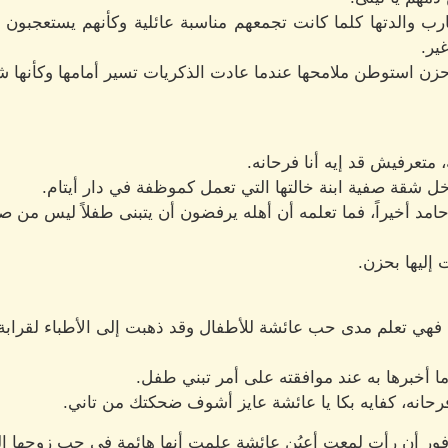
ارب والدتها كلما كانت تجمعهم مناسبة عائلية وكأنهم يستعجبون 
ير.
زن استوطن ملامحها عندما عادت الذكريات تسير أمامها وكأنها 
 متعرفيش قد إيه أنا فرحانه.
ل شقة صفية ابنة خالتها التي تعمل كموظفة في دار أيتام.
د أخيراً، فما تعلمه أن أهله يرفضون أن يتبنى طفلاً ليس من صل
إليها بحزن.
ا، فهي تعلم مدى حب عائشة للأطفال وقد ذهبت إلى الأطباء لقرا
 أخبرها به عند موافقته على أمر تبني طفل.
حانه، كفايه بكا يا عائشة عايز أشوف ضحكتك من تاني.
 فور أن رأت لمعت أعيُن عائشة علمت أنها هائمة في حب زوجها ا