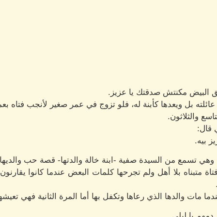
 البيض مكنتش صدقتك يا عزيز.
عائلته بل ويعدها كأبنة له، فلو تزوج في عمر صغير لأنجب فتاه بعم
سع والثلاثون.
 قال:
ز بيه.
ي تسمع من السيدة صفية -ابنة خالة والدتها- قصة حب والديها.
فتاة متبناه بلا أهل ولم تجرحها كلمات البعض عندما كانوا يقارنو
ا مات والدها الذي رعاها وتكفل بها أما المرة الثانية فهي تعيشها
دمهم يا ليلى.