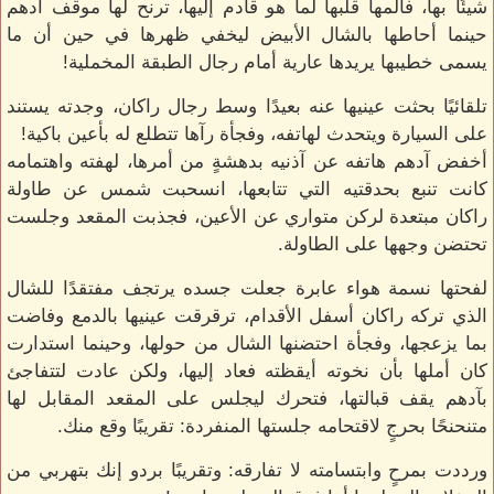
شيئًا بها، فألمها قلبها لما هو قادم إليها، ترنح لها موقف آدهم
حينما أحاطها بالشال الأبيض ليخفي ظهرها في حين أن ما
يسمى خطيبها يريدها عارية أمام رجال الطبقة المخملية!
تلقائيًا بحثت عينيها عنه بعيدًا وسط رجال راكان، وجدته يستند
على السيارة ويتحدث لهاتفه، وفجأة رآها تتطلع له بأعين باكية!
أخفض آدهم هاتفه عن آذنيه بدهشةٍ من أمرها، لهفته واهتمامه
كانت تنبع بحدقتيه التي تتابعها، انسحبت شمس عن طاولة
راكان مبتعدة لركن متواري عن الأعين، فجذبت المقعد وجلست
تحتضن وجهها على الطاولة.
لفحتها نسمة هواء عابرة جعلت جسده يرتجف مفتقدًا للشال
الذي تركه راكان أسفل الأقدام، ترقرقت عينيها بالدمع وفاضت
بما يزعجها، وفجأة احتضنها الشال من حولها، وحينما استدارت
كان أملها بأن نخوته أيقظته فعاد إليها، ولكن عادت لتتفاجئ
بآدهم يقف قبالتها، فتحرك ليجلس على المقعد المقابل لها
متنحنحًا بحرجٍ لاقتحامه جلستها المنفردة: تقريبًا وقع منك.
ورددت بمرحٍ وابتسامته لا تفارقه: وتقريبًا بردو إنك بتهربي من