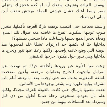
ليوسف العيادة ونشوف وضعك أيه لو كده هحجزلك وتنزلي
مصر وسط أهلك عشان عيشتي المملة مبقتش تنفعك أنتِ
واللي في بطنك.
واستند بجذعيه حتى انتصب بوقفته تاركًا الغرفة بأكملها، فتحرر
صوت عويلها المكبوت، تفرغ ما خاضته معه طوال تلك المدةٍ،
وفجأة تحجر الدمع بعينيها وتساءلت ماذا ستجني بصمتها؟!
بداخلها حبًا له يكفيها حد الارتواء، عشقًا خلد لمحبوبها منذ
الوهلة التي وضع خاتمه بإصبعها، ولكنها رغمًا عنها تثور وتخرج ما
بداخلها وهي تدور حول مكنون جرحها الحقيقي.
نزعت صبا الأبرة عن وريدها وأغلقته جيدًا، ثم نهضت عن
الفراش واتجهت للخارج بخطواتٍ مرهقة، وأعين متفحصة
للشقة الصغيرة، بحثت عنه حتى وجدته يقف بالردهة أمام باب
الشرفة يوليها ظهره ولم يشعر بوجودها من الأساس.
لعقت شفتيها بارتباكٍ حتى كادت بالعودة للغرفة مجددًا، ولكنها
تعلم بأن بعودتها ستخوص رحلة صمتًا أطول من ذي قبل
وسيزداد بعد المسافات بينهما من جديدٍ.