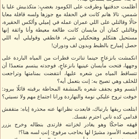
أظلمت حدقتيها وطرقت على الكومود بغضبٍ: متكذبيش عليا يا
شمس، تالا هانم كانت في الحفلة مع جوزها ولسه قافلة معايا
حالًا وقالتلي على اللي عمران عمله في إميلي وألكس الحقيرة،
وقالتلي كمان أن مايسان كانت طالعة معيطة وأنا واثقة إنها
مستحيل هتتكلم وهتحكيلي شيء، فانطقي وقوليلي أيه اللي
حصل إمبارح بالظبط وبدون لف ودوران!
انكمشت بانزعاجٍ حينما تناثرت قطرات من المياه الباردة على
وجهها، فتحت مايسان عينيها بانزعاجٍ، فوجدته يبتسم متعمدًا أن
تتساقط المياه من شعره عليها، انتفضت بمنامتها وتراجعت
للخلف وهي تصيح به: إنت بتعمل أيه؟
ابتسم وهو يجفف شعره بالمنشفة المحاطة برقبته قائلًا ببرود:
خوفت تروح عليكي نومة والنهاردة ورانا اجتماع مهم ولا نسيتي؟
ابتلعت ريقها بارتباك، فابعدت نظراتها عنه محذرة إياه: متقفش
قدامي كده تاني احترم نفسك.
قهقه ضاحكًا وهو يغادر لخزانته فارتدى بنطاله وخرج يزرر
قميصه الأسود مشيرًا لها بحاجب مرفوع: إنتِ لسه هنا؟!