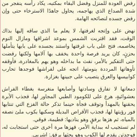
رفض العودة للمنزل وفضل البقاء بمكتبه، يكاد رأسه ينفجر من
شدة الصداع الذي يهاجمه، يحاول جاهدًا الاسترخاء حتى وإن
رفض جسده لنصائحه الهامة.
نهض على وإتجه لغرفتها، لا يعلم ما الذي ساقه إليها بذاك
الوقت، فقد اقتربت الشمس بموعد اشراقها ومازال النوم
يخاصمه، فتح على باب غرفتها واستند بجسده على بابها يتأملها
بحزنٍ، كان يريد فرصة واحدة يخفف بها آلامها ولكنها رفضت
حتى التفكير بالأمر، نفث ما بداخله وهو يهم بالمغادرة، فأوقفه
تأوهاتها المرددة بنومتها، اتجه على لفراشها فوجدها تحارب
كوابيسها والعرق يتصبب على جبينها بغزارة.
دمعاتها لا تفارق وسادتها وأصابعها منغرسة بغطاء الفراش
بعشوائيةٍ، هرع على للكومود الطبي المجاور لها، فجذب الأبرة
يحقنها بالمهدأ وتوقف فجأة حينما تذكر حالة الفزع التي تنتابها
فور رؤيتها لها، فجذب الأقراص البديلة وسكبها بكوب ملئ نصفه
بالمياه، ثم هزها برفقٍ وهو يناديها: فطيمة، فوقي.
لم تستجيب له ببداية الأمر، فهزها مرة أخرى حتى استجابت له،
فوجدتن يقدم لها الكوب وهو يحثها برفقٍ: اشربي.