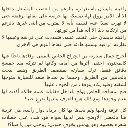
راقبته مايسان باستغرابٍ، بالرغم من الغضب المشتعل داخلها
الا أن الأمر يروق لها، تمسكه بها حرصه على بقائها برفقته حتى
لا تهرب بعيدًا عنه، قسمه بأنه لا يقترب من أنثى غيرها بالرغم
من ارتكابه ذنبًا الا أنه هدأ من ثورتها.
راقبته مايسان حتى غفلت عينيه، فتمددت على فراشه وعينيها لا
تفارفه، تراقبه ببسمةٍ هادئة حتى غفاها النوم هي الاخرى.
أخرج جمال سيارته من الچراچ الخاص بالمبنى، وقادها باحثًا عنها
كالمجنون، اختفى أثرها من أمامه وكأنها لم تتركه منذ خمسةٍ
دقائق فقط، ترك سيارته بمنتصف الطريق وهبط يبحث
بالجانبين من الطريق، وحينما لم بجدها صعد للسيارة متوجهًا
لشقته وقلبه يكاد يتوقف من الخوف عليها.
فتح بمفتاحه الخاص وولج للداخل فقابلته عتمة حالكة أكدت لها
عدم وجودها ومع ذلك هرع للغرف يناديها بفزعٍ: صبا!
كل غرفة ولجها ولم يجدها بها كان يزداد دوار رأسه، هي غريبة
هنا بالمعنى الأوضح ليس لديها سواه هو، شدد على خصلات
شعره بعصبية وهو يهمس بخوفٍ جنوني: روحتي فين يا صبا؟!