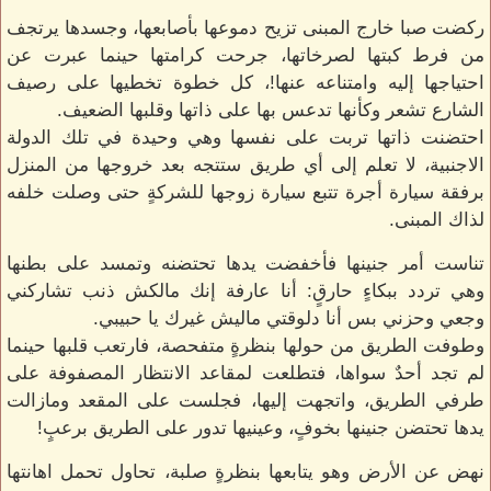
ركضت صبا خارج المبنى تزيح دموعها بأصابعها، وجسدها يرتجف
من فرط كبتها لصرخاتها، جرحت كرامتها حينما عبرت عن
احتياجها إليه وامتناعه عنها!، كل خطوة تخطيها على رصيف
الشارع تشعر وكأنها تدعس بها على ذاتها وقلبها الضعيف.
احتضنت ذاتها تربت على نفسها وهي وحيدة في تلك الدولة
الاجنبية، لا تعلم إلى أي طريق ستتجه بعد خروجها من المنزل
برفقة سيارة أجرة تتبع سيارة زوجها للشركةٍ حتى وصلت خلفه
لذاك المبنى.
تناست أمر جنينها فأخفضت يدها تحتضنه وتمسد على بطنها
وهي تردد ببكاءٍ حارقٍ: أنا عارفة إنك مالكش ذنب تشاركني
وجعي وحزني بس أنا دلوقتي ماليش غيرك يا حبيبي.
وطوفت الطريق من حولها بنظرةٍ متفحصة، فارتعب قلبها حينما
لم تجد أحدٌ سواها، فتطلعت لمقاعد الانتظار المصفوفة على
طرفي الطريق، واتجهت إليها، فجلست على المقعد ومازالت
يدها تحتضن جنينها بخوفٍ، وعينيها تدور على الطريق برعبٍ!
نهض عن الأرض وهو يتابعها بنظرةٍ صلبة، تحاول تحمل اهانتها