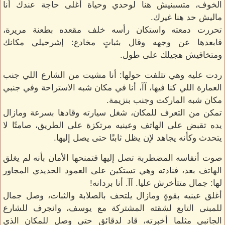
الخوف، متسبنيش هنا لوحدي وحياة أغلى حاجة عندك أنا
ماليش حد هنا غيرك.
تحررت دمعته واستكان رأسه خلف مقعده بطعنة مريرة،
فابعدها عن وجهه وقال بثباتٍ مخادع: إشرحيلي مكانك
ومتخافيش هجيلك على طول.
ردت عليه وهي تتلفت حولها: أنا مشيت من الشارع اللي جنب
العمارة اللي كنا فيها، آآ، أنا في مكان شبه الاستراحة وفي جنبي
مكان شبه الماركت وجنب بنزيمة.
تمكن من التعرف للمكان، شغل سيارته وقادها بسرعة ومازال
يده تقبض على الهاتف وعينيه مرتكزة على الطريق، صامتًا لا
يتحدث وكأنه يجاهد لإن يظل ثابتًا حتى يصل إليها.
صوت أنفاسه المضطربة تصل إليها فتمنحها الأمان بأنه لم يغلق
الهاتف بعد، فنادته وهي تستكين على العمود الحديدي المجاور
لها: جمال متتأخرش عليا. آآ. أنا بردانه!
أغلق عينيه بقوةٍ ومازال يلتحف بالصلابة والثبات، وصل جمال
للمبنى التابع لشقته المشتركة مع يوسف، وانجرف للشارع
الجانبي مثلما أخبرته، قاد لدقائقٍ حتى وصل للمكان الذي