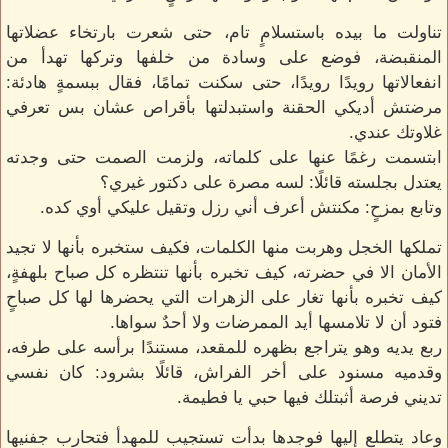
تناولت ما بيده باستسلامٍ تام، حتى شعرت بارتخاء عضلاتها
المنقبضة، فوضع على وسادة من خلفها وتركها تهدأ من
انفعالاتها رويدًا رويدًا، حتى سكنت تمامًا، فقال ببسمةٍ هادئة:
مرضتش أديكي الحقنة واستبدلتها بأقراص عشان بس تعرفي
غلاوتك عندي.
ابتسمت رغمًا عنها على كلماته، ولزمت الصمت حتى وجدته
يعتدل بجلسته قائلًا: لسه مصرة على دكتور غيري؟
وتابع بمزحٍ: مكنتش أعرف أني رزل وتقيل عليكي أوي كده.
تملكها الخجل وهربت منها الكلمات، فكيف ستخبره بأنها لا تجيد
الأمان الا في حضرته، كيف تخبره بأنها تنتظره كل صباح بلهفةٍ،
كيف تخبره بأنها تغار على الزهرات التي يحضرها لها كل صباحٍ
فتود أن لا تلامسها أيد الممرضات ولا أحدٌ سواها.
ربع يديه وهو يتراجع بظهره للمقعد، مستندًا برأسه على طرفه،
وقدميه مسنود على أخر الفراش، قائلًا بشرود: كان نفسي
تديني فرصة أثبتلك فيها حبي يا فطيمة.
وعاد يتطلع إليها فوجدها بدأت تستجيب للمهدأ فتحارب جفنيها