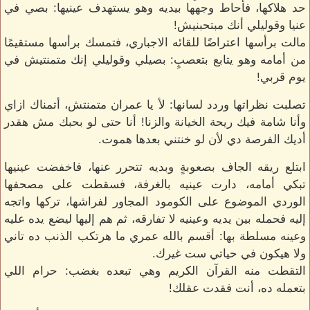
حد هلاكها، فأحاط وجهها بيديه وهو يستهدف عينيها: بصي في
عنيا وقوليلي أنك مبتحبنيش!
مالت برأسها اعتراضًا للقائه الاجباري، فتمسك برأسها مستقيمًا
من أمامه وهو يتابع بتعصبٍ: بصيلي وقوليلي إنك متمنتيش في
يوم قربي!
تصلبت نظراتها وردد لسانها: لأ يا عمران متمنتش، أتمناك ازاي
وأنا شامة فيك ريحة الخيانة والزنا! أنا حتى لو بحبك مش هقدر
أديك الفرصة دي لأن لو خنتني بعدها هموت.
ابتلع ريقه الجاف بصعوبةٍ وبديه تتحرر عنها، فاخفضت عينيها
تبكي أمامه، دارت عينيه بالغرفة، فسقطت على مصحفها
الوردي الموضوع على الكومود المجاور لفراشها، تركها واتجه
إليه فحمله بين يديه وعينيه لا تفارقه، ثم هم إليها ليضع يده عليه
وعينه مسلطة بها: أقسم بالله عمري ما هرتكب الذنب ده تاني
ولا هيكون في حياتي ست غيرك.
التقطت منه القرآن الكريم وهي تبعده بغضب: حرام اللي
بتعمله ده، أنت فقدت عقلك!