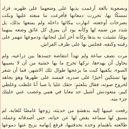
وبصعوبة بالغة أرغمت يديها على وضعهما على ظهره، فزاد
تمسكًا بها، تحررت دمعاتها فأفرغت ما منعته عليها وبكت
بصرخات أوجعته، انهارت ببكائها داخله ولم يمنعها بذلك، بل
شدد من ضمه لها وكأنه يود أن يمزق كل عائق وضعه بينهما
يومًا، تشبثت به يدها وكأنه أخر أمل لنجاتها، ودموعها تنهمر على
رقبته وكتفه، فجلس بها على طرف الفراش.
مرت نصف ساعة ولم تهدأ انتفاضة جسدها بين ذراعيه، ولم
يحاول أن يهدءها، تركها تخرج ما بها خشية من أن لا يصيبها
السوء، يكفيها كبت ما يزعجها طوال تلك الاشهر، فما أن شعر
بها تستكين أخيرًا على صدره، فمسد على ظهرها وهو يجاهد
لخروج صوته، فقال بتلعثمٍ: حقك عليا يا صبا أنا غلطت وغلطي
كبير، متعودتش أشيل حد معايا في همي وغصب عني خليتك
جزء منه.
رفعت عينيها إليه بدهشةٍ من حديثه، زوجها غامضًا للغاية، لم
يسبق لها سماعه يقص لها عن حياته، حتى أصدقائه وعمله،
طالعته باهتمام وجده بحدقتيها، فرفع إبهامه يزيح عنها دموعها