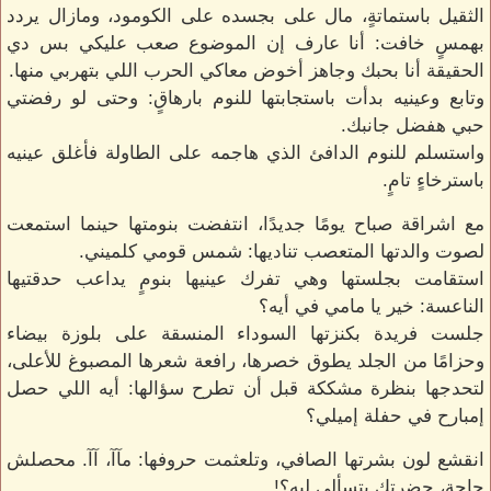
الثقيل باستماتةٍ، مال على بجسده على الكومود، ومازال يردد
بهمسٍ خافت: أنا عارف إن الموضوع صعب عليكي بس دي
الحقيقة أنا بحبك وجاهز أخوض معاكي الحرب اللي بتهربي منها.
وتابع وعينيه بدأت باستجابتها للنوم بارهاقٍ: وحتى لو رفضتي
حبي هفضل جانبك.
واستسلم للنوم الدافئ الذي هاجمه على الطاولة فأغلق عينيه
باسترخاءٍ تامٍ.
مع اشراقة صباح يومًا جديدًا، انتفضت بنومتها حينما استمعت
لصوت والدتها المتعصب تناديها: شمس قومي كلميني.
استقامت بجلستها وهي تفرك عينيها بنومٍ يداعب حدقتيها
الناعسة: خير يا مامي في أيه؟
جلست فريدة بكنزتها السوداء المنسقة على بلوزة بيضاء
وحزامًا من الجلد يطوق خصرها، رافعة شعرها المصبوغ للأعلى،
لتحدجها بنظرة مشككة قبل أن تطرح سؤالها: أيه اللي حصل
إمبارح في حفلة إميلي؟
انقشع لون بشرتها الصافي، وتلعثمت حروفها: مآآ، آآ. محصلش
حاجة، حضرتك بتسألي ليه؟!