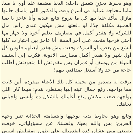
وهو يخبرها بحزنٍ يتعمق داخله: الدنيا مضيقة عليا أوي يا صبا،
ماما محتاجة عملية في أسرع وقت والدكتور اللي ماسك حالتها
مازال بيأكد عليا بيها كل ما بتروح تتابع عنده، وأنا عاجز يا صبا
العملية مكلفة جدًا، لو دفعتها مش هيكون عندي رأس مال
للشركة ولا هقدر أكمل في مصاريف تعليم أخويا ولا جهاز مها
أختي فرحها متحدد على أخر السنة، أنا عاجز بين اختيارات كلها
أبشع من بعض، لو الشركة وقعت مش هقدر ابعتلهم فلوس كل
أول شهر ولا هقدر أكمل مصاريف الادوية، فكرت إني أستلف
المبلغ من يوسف أو عمران بس مقدرتش أنا متعودتش أطلب
حاجة من حد ولا أستغل صداقتي بيهم!
برقت له بصدمةٍ من تحمله كل تلك الأعباء بمفرده، أين كانت
مما يواجهه، رفع جمال عينه إليها يستطرد بندمٍ: مهما كان اللي
بواجهه صعب مكنش ينفع أعاملك بالشكل ده وأنسى واجباتي
تجاهك.
وتابع وهو يحاوط يديه بوجهها وابتسامته الجذابة تنير وجهه
الحزين: بس والله بحبك وفضلتك عن مسؤولياتي، خوفت
تضيعي مني عشان كده اتقدمتلك على طول ومقبلتش استنى