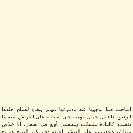
أشاحت صبا بوجهها عنه ودموعها تنهمر ببطءٍ لتسلخ جلدها
الرقيق، فاعتدل جمال بنومته حتى استقام على الفراش، متمتمًا
بغضب: كالعادة هتسكت وهتسبني أولع في نفسي، أنا خلاص
مبقاش عندي صبر على العيشة الخنقة دي، بكره الصبح هنروح