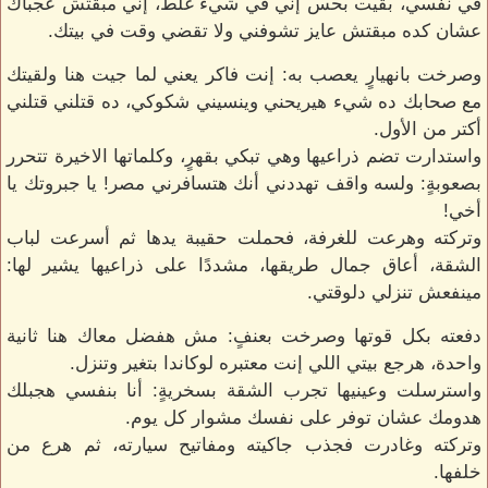
في نفسي، بقيت بحس إني في شيء غلط، إني مبقتش عجباك
عشان كده مبقتش عايز تشوفني ولا تقضي وقت في بيتك.
وصرخت بانهيارٍ يعصب به: إنت فاكر يعني لما جيت هنا ولقيتك
مع صحابك ده شيء هيريحني وينسيني شكوكي، ده قتلني قتلني
أكتر من الأول.
واستدارت تضم ذراعيها وهي تبكي بقهرٍ، وكلماتها الاخيرة تتحرر
بصعوبةٍ: ولسه واقف تهددني أنك هتسافرني مصر! يا جبروتك يا
أخي!
وتركته وهرعت للغرفة، فحملت حقيبة يدها ثم أسرعت لباب
الشقة، أعاق جمال طريقها، مشددًا على ذراعيها يشير لها:
مينفعش تنزلي دلوقتي.
دفعته بكل قوتها وصرخت بعنفٍ: مش هفضل معاك هنا ثانية
واحدة، هرجع بيتي اللي إنت معتبره لوكاندا بتغير وتنزل.
واسترسلت وعينيها تجرب الشقة بسخريةٍ: أنا بنفسي هجبلك
هدومك عشان توفر على نفسك مشوار كل يوم.
وتركته وغادرت فجذب جاكيته ومفاتيح سيارته، ثم هرع من
خلفها.