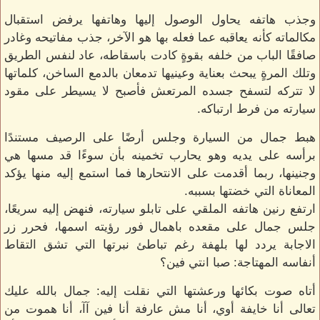
وجذب هاتفه يحاول الوصول إليها وهاتفها يرفض استقبال
مكالماته كأنه يعاقبه عما فعله بها هو الآخر، جذب مفاتيحه وغادر
صافقًا الباب من خلفه بقوةٍ كادت باسقاطه، عاد لنفس الطريق
وتلك المرةٍ يبحث بعناية وعينيها تدمعان بالدمع الساخن، كلماتها
لا تتركه لتسفح جسده المرتعش فأصبح لا يسيطر على مقود
سيارته من فرط ارتباكه.
هبط جمال من السيارة وجلس أرضًا على الرصيف مستندًا
برأسه على يديه وهو يحارب تخمينه بأن سوءًا قد مسها هي
وجنينها، ربما أقدمت على الانتحارها فما استمع إليه منها يؤكد
المعاناة التي خضتها بسببه.
ارتفع رنين هاتفه الملقي على تابلو سيارته، فنهض إليه سريعًا،
جلس جمال على مقعده باهمال فور رؤيته اسمها، فحرر زر
الاجابة يردد لها بلهفة رغم تباطئ نبرتها التي تشق التقاط
أنفاسه المهتاجة: صبا انتي فين؟
أتاه صوت بكائها ورعشتها التي نقلت إليه: جمال بالله عليك
تعالى أنا خايفة أوي، أنا مش عارفة أنا فين آآ، أنا هموت من