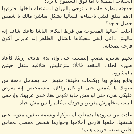
الحفلات المملة يا أما فوق السطوح يا بره!
حدجته بنظرة جامدة لا توحي بالنيران المشتعلة داخلها، فترقبها
آدهم بقلقٍ فشل باخفاءه، فسألها بشكلٍ مباشر: مالك يا شمس
حصل حاجة؟
أجلت أحبالها المبحوحة من فرط البكاء: الباشا بتاعك شاف إنه
ماليش داعي أبقى محبكاها بالشال، الظاهر إنه عايزني أكون
فرجة لصحابه.
تجهم تعابيره بغضبٍ إلتمسته حتى وإن بدى هادئ، رزينًا، فأعاد
ظهره لخلف المقعد قائلًا: متزعليش هتلاقيه متقل حبتين
بالمشروب.
وتابع بهيامٍ بها وبكلمات دقيقة: مفيش حد يستاهل دمعة من
عيونك يا شمس حتى لو كان راكان، متسمحيش إنه يفرض
عليكي شيء حتى لو مش حابة تكوني هنا، خدي عربيتك وإرجعي
البيت متخلهوش يفرض وجودك بمكان ولبس مش حباه.
عادت من شرودها بدمعاتٍ لم تتركها، وبسمة صغيرة مدونة على
شفتيها، خلفها فارس أحلامها وجوارها شخص مفصل بمقاس
خاص صنعته فريدة هانم!