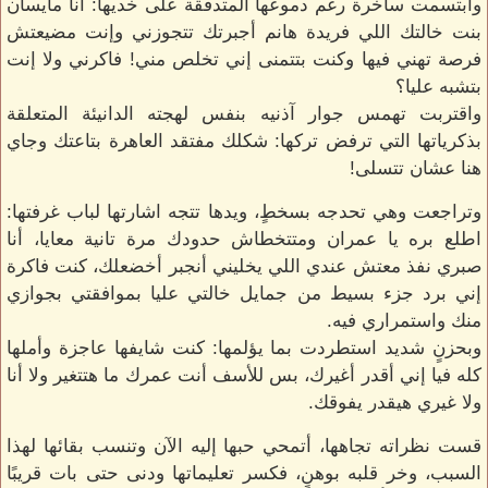
وابتسمت ساخرة رغم دموعها المتدفقة على خديها: أنا مايسان
بنت خالتك اللي فريدة هانم أجبرتك تتجوزني وإنت مضيعتش
فرصة تهني فيها وكنت بتتمنى إني تخلص مني! فاكرني ولا إنت
بتشبه عليا؟
واقتربت تهمس جوار آذنيه بنفس لهجته الدانيئة المتعلقة
بذكرياتها التي ترفض تركها: شكلك مفتقد العاهرة بتاعتك وجاي
هنا عشان تتسلى!
وتراجعت وهي تحدجه بسخطٍ، ويدها تتجه اشارتها لباب غرفتها:
اطلع بره يا عمران ومتتخطاش حدودك مرة تانية معايا، أنا
صبري نفذ معتش عندي اللي يخليني أنجبر أخضعلك، كنت فاكرة
إني برد جزء بسيط من جمايل خالتي عليا بموافقتي بجوازي
منك واستمراري فيه.
وبحزنٍ شديد استطردت بما يؤلمها: كنت شايفها عاجزة وأملها
كله فيا إني أقدر أغيرك، بس للأسف أنت عمرك ما هتتغير ولا أنا
ولا غيري هيقدر يفوقك.
قست نظراته تجاهها، أتمحي حبها إليه الآن وتنسب بقائها لهذا
السبب، وخر قلبه بوهنٍ، فكسر تعليماتها ودنى حتى بات قريبًا