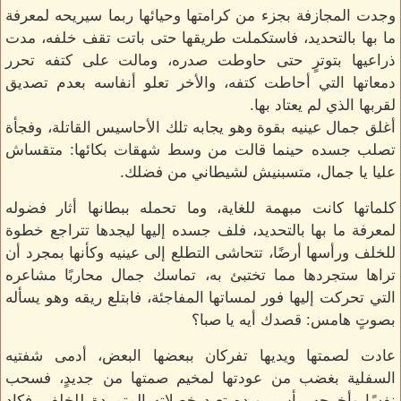
وجدت المجازفة بجزء من كرامتها وحيائها ربما سيريحه لمعرفة
ما بها بالتحديد، فاستكملت طريقها حتى باتت تقف خلفه، مدت
ذراعيها بتوترٍ حتى حاوطت صدره، ومالت على كتفه تحرر
دمعاتها التي أحاطت كتفه، والأخر تعلو أنفاسه بعدم تصديق
لقربها الذي لم يعتاد بها.
أغلق جمال عينيه بقوة وهو يجابه تلك الأحاسيس القاتلة، وفجأة
تصلب جسده حينما قالت من وسط شهقات بكائها: متقساش
عليا يا جمال، متسبنيش لشيطاني من فضلك.
كلماتها كانت مبهمة للغاية، وما تحمله ببطانها أثار فضوله
لمعرفة ما بها بالتحديد، فلف جسده إليها ليجدها تتراجع خطوة
للخلف ورأسها أرضًا، تتحاشى التطلع إلى عينيه وكأنها بمجرد أن
تراها ستجردها مما تختبئ به، تماسك جمال محاربًا مشاعره
التي تحركت إليها فور لمساتها المفاجئة، فابتلع ريقه وهو يسأله
بصوتٍ هامس: قصدك أيه يا صبا؟
عادت لصمتها ويديها تفركان ببعضها البعض، أدمى شفتيه
السفلية بغضب من عودتها لمخيم صمتها من جديدٍ، فسحب
نفسًا وأخرجه بيأسٍ، ويده تعيد خصلاته المتمردة للخلف، فكاد