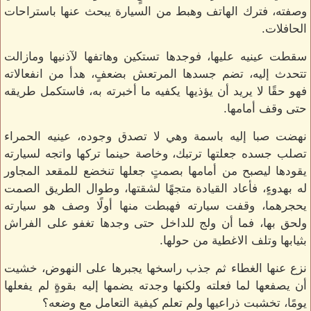
وصفته، فترك الهاتف وهبط من السيارة يبحث عنها باستراحات
الحافلات.
سقطت عينيه عليها، فوجدها تستكين وهاتفها لآذنيها ومازالت
تتحدث إليه، تضم جسدها المرتعش بضعفٍ، هدأ من انفعالاته
فهو حقًا لا يريد أن يؤذيها يكفيه ما أخبرته به، فاستكمل طريقه
حتى وقف أمامها.
نهضت صبا إليه باسمة وهي لا تصدق وجوده، عينيه الحمراء
تصلب جسده جعلتها ترتبك، وخاصة حينما تركها واتجه لسيارته
يقودها ليصبح من أمامها بصمتٍ جعلها تنخضع للمقعد المجاور
له بهدوءٍ، فأعاد القيادة متجهًا لشقتها، وطوال الطريق الصمت
يحجرهما، وقفت سيارته فهبطت منها أولًا وصف هو سيارته
ولحق بها، فما أن ولج للداخل حتى وجدها تغفو على الفراش
بثيابها وتلف الاغطية من حولها.
نزع عنها الغطاء ثم جذب راسخها يجبرها على النهوض، خشيت
أن يصفعها لما فعلته ولكنها وجدته يضمها إليه بقوةٍ لم يفعلها
يومًا، تخشبت ذراعيها ولم تعلم كيفية التعامل مع وضعه؟