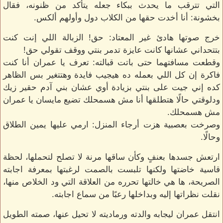
التي تترقب ما يحدث ببكاء جعله يتأكد من ظنونه، فقال
بخشونة: أنا أخدت حقها من الكلاب دول وأولهم ألكس.
خرج صوتها هادئ غير المعتاد: حق! الزبالة اللي إنت كنت
بتتحداني عشانها كانت عايزة تدمر بنتي ووقف تقولي حق!
وقطعت مسافتهما حتى باتت قبالته: تعرف يا عمران أنا كنت
فاكرة إن كل اللي بعمله ده هيجيب فايدة وهتتغير بس الظاهر
كده إني جيت على بنتي بزيادة أوي عشان بني آدم حقير زيك
ودلوقتي حالًا هتطلقها أنا مش هسمحلك تضيع مايسان يا عمران
مش هسمحلك.
وصرخت بعصبية هزت أرجاء المنزل: ارمي عليها يمين الطلاق
وحالًا.
ارتعش جسدها بعنفٍ وكأن ساقها مرنة لا تصلح لتحملها، لحظة
قاسية خاضتها ولكنها تلبست بالصمت لرغبتها بمعرفة اجابته
الصريحة، ها هي خالتها تحرره من العلاقة التي ود الخلاص منها،
نقلت نظراتها إليه وبداخلها رعبًا من سماع اجابته.
انتقل عمران ليجابه والدته ورماديته لا تحيل عنها، صمته الطويل