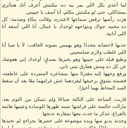
لما أعدي بكل اللي بمر بيه ده، مكنتش أعرف أنك هتتأثري
بمشاكلي، حتى لو مكنتش بتكلم، أنا آسف يا حبيبتي.
هزت رأسها ترفض سماعها لاعتذره، وقالت ببكاءٍ وصدمة: كل
ده مخبيه جواك وبتواجهه لوحدك يا جمال، أنا اللي آسفة أنا
اللي أنانية.
جذبها لاحضانه مجددًا وهو يهمس بصوته الخافت: لأ يا صبا أنا
اللي غلطت ولازم تسامحيني.
وطبع قبلة على جبينها وهو يخبرها بصدقٍ: أوعدك إني هعوضك
عن كل ده ومش هفارق بيتي تاني.
ورفع وجهها إليه مقتربًا منها بمشاعره المتمردة على عاطفته،
فضمته بشوقٍ برحيقها ليغردهما عش غرامهما معًا بعد أن سقط
السد المحاط بهما أخيرًا.
قاربت الساعة على الثالثة صباحًا ولم تتمكن من النوم بعد،
مازالت جالسة على فراشها تسند ظهرها للوسادة وعينيها هائمة
بالفراغ، تتذكر ما حدث معها بمقارنة تذبحها.
وجدته يدنو منها ويده موضوعة على خصرها بجراءةٍ لم تحبذها
شمس مطلقًا، فكانت ترسم بسمة مصطنعة بوجوه من أمامها