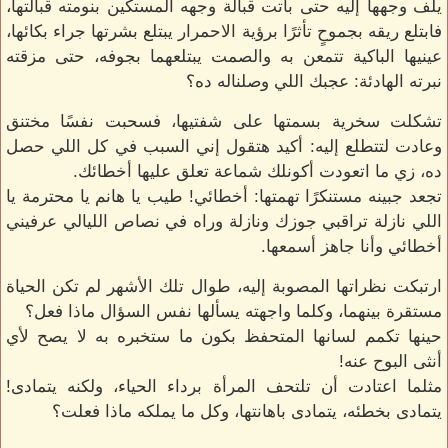
يلف وجهها إليه حتى باتت قبالة وجهه المستكين بنومته قبالتها،
فابتلع ريقه بجموحٍ تأثرًا برؤية الاحمرار يبتلع بشرتها جراء بكائها،
عينيها الباكية تتمعن به والصمت يبتلعهما بجوفه، حتى مزقته
نبرته الهادئة: عجبك اللي وصلناله ده؟
تشكلت سخرية بسمتها على شفتيها، فسحبت نفسًا مختنق
وعادت لتتطلع إليه: أكيد هتقول إني السبب في كل اللي حصل
ده، زي ما اتعودت أكونلك شماعة تعلق عليها أخطائك.
تجعد جبينه مستنكرًا تهمتها: أخطائي! طيب يا هانم يا محترمة يا
اللي نازلة تراقبي جوزك ونازلة وراه في نصاص الليالي عرفيني
أخطائي وأنا جاهز أسمعها.
ارتبكت نظراتها المصوبة إليه، طوال تلك الأشهر لم تكن الحياة
مستقرة بينهما، وكلما واجهته يسألها نفس السؤال ماذا فعل؟
حينها تكمم لسانها المتحفظ بكون ما ستخبره به لا يصح لأي
أنثى البوح عنه!
مثلما اعتادت أن تلتحف المرأة برداء الحياء، ولكنه يتمادى!
يتمادى بخطئه، يتمادى باهانتها، وكل ما يملكه ماذا فعلت؟