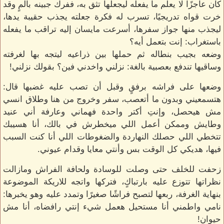
كان عاجزًا لا يعلم ما يفعله ليجعلها تثق به، ففرك جبينه بألمٍ وقد
خرت قواه تدريجيًا، تسرب له فكرة جعلته يجذب حقيبة يدها،
ليجذب منها جواز سفرها، أسرعت مايسان إليه تراقب ما يفعله
باستغراب: إنت بتعمل أيه؟
وضعه بجيب بنطاله ثم حملها بين ذراعيه ليتجه بها لغرفته
وساقيها تندفع بعصبية بالغة: نزلني واخدني فين؟ بقولك نزلني!
وضعها على فراشه برفقٍ وقبل أن تصب عليه غضبها قال:
هتسمعيني وبدون ما أتعصب، سفر وخروج من هنا وطلاق انسي
مش هيحصل، وإنتِ أكتر واحدة فهماني وعارفة أني عنيد
وطايش وممكن أعمل اللي ميخطرش في بالك، أنا هسيبك
تتخطي اللي حصلك النهاردة والضغوطات اللي أنا كنت السبب
فيها، هديكي كل الوقت بس وأنتي معايا وقدام عيوني.
زحفت للخلف حتى وصلت للوسادة ولحافة الفراش ومازالت
نظراتها تتوزع عليه بارتباكٍ، فتركها واتجه للاريكة الموضوعة
بنهاية الغرفة، ربعها لتصبح فراشًا صغيرًا وتمدد عليه وهو يخبرها:
نامي واطمني أنا مستحيل هعمل شيء إنتي رافضاه، أنا مش
حيوان!