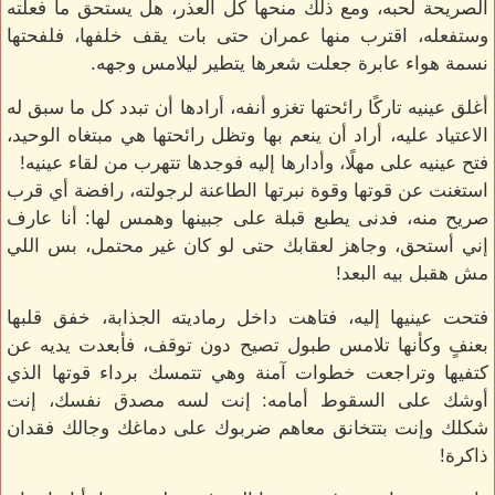
الصريحة لحبه، ومع ذلك منحها كل العذر، هل يستحق ما فعلته
وستفعله، اقترب منها عمران حتى بات يقف خلفها، فلفحتها
نسمة هواء عابرة جعلت شعرها يتطير ليلامس وجهه.
أغلق عينيه تاركًا رائحتها تغزو أنفه، أرادها أن تبدد كل ما سبق له
الاعتياد عليه، أراد أن ينعم بها وتظل رائحتها هي مبتغاه الوحيد،
فتح عينيه على مهلًا، وأدارها إليه فوجدها تتهرب من لقاء عينيه!
استغنت عن قوتها وقوة نبرتها الطاعنة لرجولته، رافضة أي قرب
صريح منه، فدنى يطبع قبلة على جبينها وهمس لها: أنا عارف
إني أستحق، وجاهز لعقابك حتى لو كان غير محتمل، بس اللي
مش هقبل بيه البعد!
فتحت عينيها إليه، فتاهت داخل رماديته الجذابة، خفق قلبها
بعنفٍ وكأنها تلامس طبول تصيح دون توقف، فأبعدت يديه عن
كتفيها وتراجعت خطوات آمنة وهي تتمسك برداء قوتها الذي
أوشك على السقوط أمامه: إنت لسه مصدق نفسك، إنت
شكلك وإنت بتتخانق معاهم ضربوك على دماغك وجالك فقدان
ذاكرة!