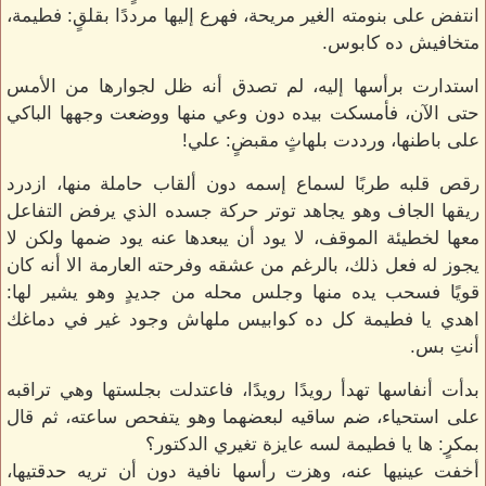
انتفض على بنومته الغير مريحة، فهرع إليها مرددًا بقلقٍ: فطيمة،
متخافيش ده كابوس.
استدارت برأسها إليه، لم تصدق أنه ظل لجوارها من الأمس
حتى الآن، فأمسكت بيده دون وعي منها ووضعت وجهها الباكي
على باطنها، ورددت بلهاثٍ مقبضٍ: علي!
رقص قلبه طربًا لسماع إسمه دون ألقاب حاملة منها، ازدرد
ريقها الجاف وهو يجاهد توتر حركة جسده الذي يرفض التفاعل
معها لخطيئة الموقف، لا يود أن يبعدها عنه يود ضمها ولكن لا
يجوز له فعل ذلك، بالرغم من عشقه وفرحته العارمة الا أنه كان
قويًا فسحب يده منها وجلس محله من جديدٍ وهو يشير لها:
اهدي يا فطيمة كل ده كوابيس ملهاش وجود غير في دماغك
أنتِ بس.
بدأت أنفاسها تهدأ رويدًا رويدًا، فاعتدلت بجلستها وهي تراقبه
على استحياء، ضم ساقيه لبعضهما وهو يتفحص ساعته، ثم قال
بمكرٍ: ها يا فطيمة لسه عايزة تغيري الدكتور؟
أخفت عينيها عنه، وهزت رأسها نافية دون أن تريه حدقتيها،