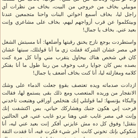
موبيلي بخاف من خروجي من البيت، بخاف من نظرات أي
راجل ليا، بخاف أسمع اخواتي البنات واحنا متجمعين عندنا
وبيتكلموا عن قرب أزواجهم ليهم، بخاف على مشاعري وإنت
بعيد عني. بخاف يا جمال!
واستطردت بوجع نازح يخنق رقبتها وأضلعها: أنا مسبتش الشغل
في مصر عشان الشركة قفلت زي ما أنا قولتلك، سبتها عشان
كان في شخص هناك بيحاول يتقرب مني وأنا كل مرة كنت
بصده بس كان جوايا رعب وخوف من ربنا طول ما أنا بفتكر
كلامه ومغازلته ليا، أنا كنت بخاف أضعف يا جمال!
ازدادت صدماته ويده تعتصف بقوةٍ جعلت الدماء على وشك
الانفجار من وريده المتعصب ومع ذلك بقى يستمع لها، فقالت
والبكاء يؤنسها: لما قولتلي إنك هتخلص أوراقي وهتبعت تاخدني
فرحت إني هكون جنبك وهشاركك حياتي، بس اكتشفت إنك
وإنت في مصر غايب عني وهنا بردو غايب عني، في الحالتين
بتقتل! وفوق كل ده مش عايزني أفكر إنت بعيد عني ليه، أنا
شكوكي بإنك تخوني كانت أخر شيء فكرت فيه، أنا فقدت الثقة