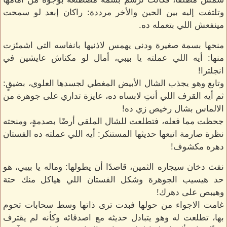
وتلتفت إليه بين الحين والأخر مرددة: راكان إبعد لو سمحت
مينفعش اللي بتعمله ده.
منحها بسمة صغيرة ودنى يهمس لاذنيها بانفاسه التي اشمئزت
منها: أيه اللي عملته يا بيبي، أمال لو مكناش عايشين في
انجلترا!
وتابع وهو يجذب الشال الأبيض المغطي لجسدها العلوي، بضيقٍ:
ثم أيه القرف اللي أنتِ لابساه ده، عايزة تداري على جوهرة من
الالماس بشال رخيص زي ده!
جحظت مما فعله، فتطلعت للشال الملقي أرضًا بصدمةٍ، ومنحته
نظرة صارمة اتبعها حديثها المستنكر: أيه اللي عملته ده الفستان
دهره مكشوف!
نفث دخان سيجاره الثمين، قاصدًا أن يطولها: وماله يا بيبي، هو
حد هيسيب الجوهرة وشكل الفستان اللي هياكل منك حتة
وهيبص على دهرك!
غامت الاجواء من حولها فبدت ترى ذاتها وسط سحابات تحوم
بها، تطلعت له وهو يتبادل حديثه مع اصدقائه وكأنه لم يقترف