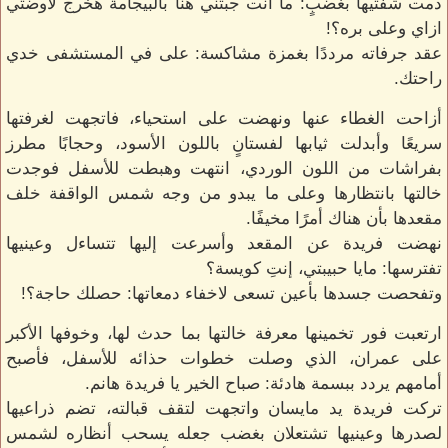
ذمت شفتيها بغضبٍ: ما أنت جبتني هنا بالبيجامة هخرج لاوضتي
ازاي وعلى بره؟!
عقد جرفاته مرددًا بغمزة مشاكسة: على في المستشفى خدي
راحتك.
أزاحت الغطاء عنها ونهضت على استحياء، فاتجهت لغرفتها
سريعًا وأبدلت ثيابها لفستانٍ باللون الأسود، وحجابًا مطرز
بفراشات من اللون الوردي، انتهت وهبطت للأسفل فوجدت
خالتها بانتظارها وعلى ما يبدو من وجه شمس الواقفة خلف
مقعدها بأن هناك أمرًا مخيفًا.
نهضت فريدة عن المقعد وأسرعت إليها تتساءل وعينيها
تفترسها: مايا حبيبتي، إنتِ كويسة؟
وتفحصت جسدها بأعين تسعى لاخفاء دمعاتها: حصلك حاجة؟!
ارتعبت فور تخمينها معرفة خالتها بما حدث لها، وخوفها الأكبر
على عمران، الذي وصلت خطوات حذائه للأسفل، فأصبح
أمامهم يردد ببسمة هادئة: صباح الخير يا فريدة هانم.
تركت فريدة يد مايسان واتجهت لتقف قبالته، تضم ذراعيها
لصدرها وعينيها تشتعلان بغضب جعله يسحب أنظاره لشمس