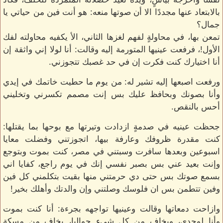
بالابتعاد عنها مجددًا الا أن صوتها منعه: هو أنت فين من حياتي يا
جمال؟
تمعن بها، في محاولةٍ لفهم لغزها الثاني، الأ يكفيه محاولته لفك
الأول!، فرفعت عينيها المتورمة إليه وقالت: أنا لولا إني واثقة إن
أنا اختيارك كنت فكرت إن في حد غصبك تتجوزني.
ورفعت اصبعها إليه تشير له: من يوم ما حطيت خاتمك في إيدي
وأنا بصونك وبحافظ عليك بس إنت مصمم تكسرني وتخليني
أحس بالنقص.
جحظت عينيه في صدمةٍ ازدادت وتيرتها مع بوحها بما يقتلها:
كنت مقدرة ظروفك وعارفة بيها، اتجوزتني وفضلت معايا
اسبوعين وبعدها سافرت وسبتني في مصر، كنت بموت وبتوجع
وإنت بعيد عني بس بصبر نفسي إنك في يوم راجع، كفايا اني
بسمع صوتك بس حتى دي حرمتني منها بقيت بتكلمني كل فين
وفين تتطمن بس ان فلوسك وصلتني وإن والدتك وأهلك بخير!
وازاحت دمعاتها وقالت وعينيها تواجهه بجرءة: أنا كنت بموت
وأنا لوحدي، وبخاف من كل شيء حواليا، بخاف من مسكة