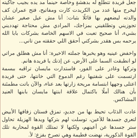
جعل فريدة تتطلع له بدهشةٍ وخاصة حينما مد يده بجيب جاكيته
ليخرج منها عدد من الكريدت كارت ومفاتيح، فتح عمران كف
والدته ليضعهم بها قائلًا بثبات: أنا مش عيل صغير عشان
تجوزيني وتطلقيني بمزاجك، المرادي مش محتاجة تهدديني
بشيء، أنا صحيح تعبت في الاسهم الخاصة بشركات بابا الله
يرحمه بس هقدر بشركتي أحقق اللي حققته من تاني...
واخفض عينيه وهو يخبرها جملته الاخيرة: أنا مش هطلق مراتي
لو انطبقت السما على الأرض، عن إذنك يا فريدة هانم.
وتركها وغادر على الفور، فاستدارت مايسان تراقبه ببسمة
ارتسمت على شفتيها رغم الدموع التي خانتها، حتى فريدة
اعتلى وجهها ابتسامة مريحة زارتها بعد عناء، والآن باتت مطمئنة
بأن هنالك أملًا باكتمال علاقة ابنتها مايسان بابنها العنيد
المشاكس.
عادت الذئاب تحيط بها من جديدٍ، تمزق فستان زفافها الأبيض
لتعري جسدها للأعين، توسلت لهم بتركها ويدها الهزيلة تحاول
ستر جسدها عن أعينهم، ولكنها لا تمتلك القوة لمحاربة تلك
القوة الذكورية، نهضت فطيمة وهي تصرخ بفزعٍ: لأ.