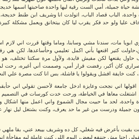
شة حياة جميلة، أمي الست رقية ليها واحدة صاحبتها اسمها خديجة
احدة، الباب قصاد الباب، اتولدت انا وشريف ابن طنط خديجة،
ف عليا ولو حد فكر يقرب ليا كان بيتخانق ويعمل مشكلة كبيرة، ف
نوي ابويا مات، سندنا مشي وسابنا، وماما وقتها قررت اني لازم
حاولت كتير اقنعها بأني اكمل تعليمي وحأساعدها، لكن هي رف
حاول يقنعها لكن مفيش فايدة، ولأول مرة سكتنا تختلف، هو 
صراري كان أكبر، رفضت قرار أمي، وصممت أني أغيره، رحت لم
، كنت خايفة افشل ويقولوا يا فاشلة، بس انا كنت مصرة علي الن
ولها اني نجحت وعايزة ادخل جامعة لأحسن تقولي اني حأبقي 
اشتغلت معاها في الخياطة، ورحت خدت كورسات في التصميم و
احدة، لحد ما حبيت مجال الشموع واني اعمل منها اشكال وأبيع
ون جميلة ودرست من غير ما حد يعرف، وكنت بشتغل ليل نهار 
قيت بأعرض فيه شغلي، كل ده وشريف بيبعد عني، بقا ملهي في 
لي احنا مش حننفع لبعض، اليوم اللي كنت عاملة ليه مفاجأة ان