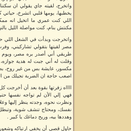
واتخرج، لقيته جاي يقولي ان سكتنا
يخطبها، يومها قلبي اتشرخ، حياتي 
اللي كنت عمري ما اتخيل انه ممك
مكنتش بنام، كنت مواصلة الليل بالن
واتخرجت وبدأت في الشغل اللي حبيت
مصر لقيتها بتقولي تشاركيني، وفر
طريقي أني أصدر بره مصر، ويوم خ
وقلت له أني جبت له هدية جوازه، 
مكسور، عايشة بس من غير روح، بضحك 
اصعب حاجة ان الضربة تجيلك من البن
ااااه زفرتها بقوة بعد أن أخرجت كل
فهي إلي الأن لم تواجه نفسها حتي ب
ونظرت نحوه، وجدته ينظر إليها وعل
نفسك، ومحتاج تنشف شوية، وتبطل ش
وهددها بيه، وريح دماغك يا كبير .
حاول قصي أن يخفي ارتباكه وشعوره 