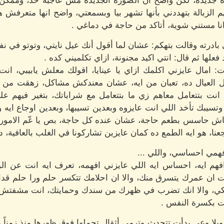
اة جديدة، لكن واضح ان الصورة الجديدة مش عاجبة حد، وممكن
م الزبالة بتهددني بأنها تشهر بيا وبسمعتي، واضح انها متعرفش 
ا مستني شوية، أتاكد من حاجة في دماغي .
درته وقالت بتهكم: عشان لما أقول أنك عيل نايتي، وتوتو في ن
لها ثم قال: انتي اكيد مجنونة، ازاي تكلميني كده .
مال عايزني اكلمك ازاي يا عينايا، اقولك معلش يابيبي، ان
 العيال ده، تعبان من ايه، عشان معندكش مشاكل، زهقت من الر
 بتتعامل معاهم زي ما بتتعامل مع شراباتك، بتغير فيهم ع
تسيبك تأخد اللي انت عايزوه وبعدين تسيبها، وبعدين اوجاع ايه 
قاش حاسس بطعم حاجة، عشان عنده كل حاجة، بص يا عّم الامور
نا، هو ايه الطمع ده كمان عايزين تشاركونا في الغلب بالعافية، ده
فهمي احساسي، واللي ...
م ايه، احساس ايه اللي عايزني افهمه، تعرف ايه انت عن الوج
ان عمرك يتسرق منك، والا ان احلامك تتكسر حلم ورا حلم قد
تكي، والا انك تضرب في ظهرك من سندك وحمايتك، انت مشفتش ح
 بكسرة النفس .
لا وعي بدأت تتحدث وترمي أثقال تحملها فوق ظهرها منذ زمناً بع