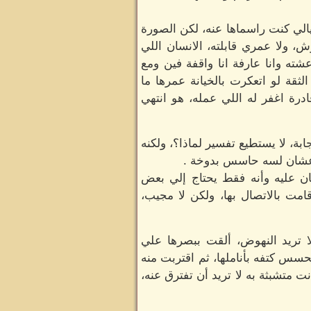
الي كنت راسماها عنه، لكن الصورة
 ولا عمري قابلته، الانسان اللي
ته وانا عارفة انا واقفة فين ومع
ثقة لو اتعكرت بالخيانة عمرها ما
ادرة اغفر له اللي عمله، هو انتهي
بة، لا يستطيع تفسير لماذا؟، ولكنه
، عشان لسه حاسس بدوخة .
ن عليه وأنه فقط يحتاج إلي بعض
مت بالاتصال بها، ولكن لا مجيب،
ا تريد النهوض، ألقت ببصرها علي
حسس كتفه بأناملها، ثم اقتربت منه
 متشبثة به لا تريد أن تفترق عنه،