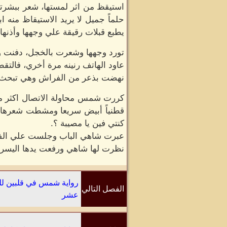
استيقظ من اثر لمستها، شعر ببشرتها
حلماً جميل لا يريد الاستيقاظ منه ا
يطبع قبلات رقيقة علي وجهها وأذنها و
تورد وجهها وشعرت بالخجل، دفنت وج
عاود الهاتف رنينه مرة أخري، فالت
نهضت بذعر من الفراش وهي تبحث عن
كررت شمس محاولة الاتصال اكثر من 
قطنياً أبيض سريعا ومشطت شعرها و
كنتي فين يا مصيبة ؟.
عبرت شاهي الباب وجلست علي الفر
نظرت لها شاهي ورفعت يدها اليسري 
رواية شمس في قلبين للك
الفصل التالي
عشر