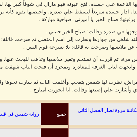
 الناعمة علي جسده، فتح عيونه فهو مازال في شوقاً كبير لها، لم 
بدا، ادار جسده سريعاً لتسقط علي صدره، واحتضنها بقوة كأنه يرسل
رقبتها: صباح الخير يا أميرتي، صباحية مباركة .
هها في صدره وقالت: صباح الخير حبيبي .
قطته شاهي من جوارها ونظرت إلي اسم المتصل ثم صرخت قائلة: ش
 ملابسها وصرخت به قائلة: يلا بسرعة قوم البس .
مرة، ثم قررت أن تستحم وتغير ملابسها وتذهب للبحث عنها، وبا
اتجهت لباب الغرفة للمغادرة وبمجرد أن فتحت الباب شهقت م
اش، نظرت لها شمس بتعجب وأغلقت الباب ثم سارت نحوها وقال
وأشارت علي إصبعها وقالت: انا اتجوزت امبارح .
اتبة مروة نصار الفصل الثاني
جميع
رواية شمس في قلبين 
الفصول