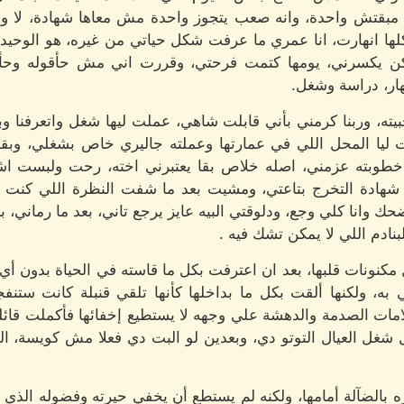
 مبقتش واحدة، وانه صعب يتجوز واحدة مش معاها شهادة، لا وا
كلها انهارت، انا عمري ما عرفت شكل حياتي من غيره، هو الوحيد
ن يكسرني، يومها كتمت فرحتي، وقررت اني مش حأقوله وحأخلي
هار، دراسة وشغل.
ه، وربنا كرمني بأني قابلت شاهي، عملت ليها شغل واتعرفنا و
ت ليا المحل اللي في عمارتها وعملته جاليري خاص بشغلي، وبق
طوبته عزمني، اصله خلاص بقا يعتبرني اخته، رحت ولبست اشي
شهادة التخرج بتاعتي، ومشيت بعد ما شفت النظرة اللي كنت 
وانا كلي وجع، ودلوقتي البيه عايز يرجع تاني، بعد ما رماني، ب
ادم اللي لا يمكن تشك فيه .
 مكنونات قلبها، بعد ان اعترفت بكل ما قاسته في الحياة بدون أي 
ه، ولكنها ألقت بكل ما بداخلها كأنها تلقي قنبلة كانت ستنفجر 
امات الصدمة والدهشة علي وجهه لا يستطيع إخفائها فأكملت قائل
غل العيال التوتو دي، وبعدين لو البت دي فعلا مش كويسة، ا
بالضآلة أمامها، ولكنه لم يستطع أن يخفي حيرته وفضوله الذي ل