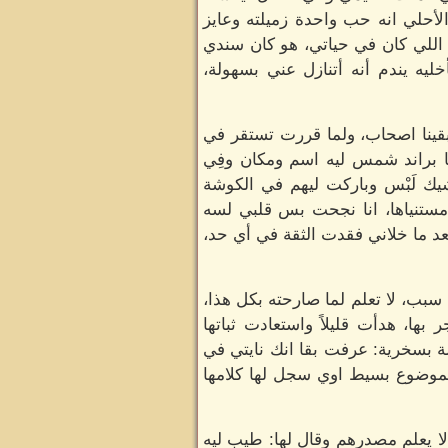
لأحلي انه حب واحدة زميلته وعايز
 اللي كان في حياتي، هو كان سندي
ه يندم أنه أتنازل عني بسهولة،
بقينا اصحاب، ولما قررت تستقر في
ا براند شمس ليه اسم ومكان وفِي
ك لَبْس وباركت ليهم في الكوشة
مستنياها، انا نجحت بس قلبي لسه
عد ما خلاني فقدت الثقة في أي حد،
سبب، لا تعلم لما صارحته بكل هذا،
بها، هدأت قليلاً واستعادت ثباتها
ة بسخرية: عرفت بقا انك نايتي في
لموضوع بسيط اوي سجل لها كلامها
ا يعلم مصدرهم وقال لها: طيب ليه