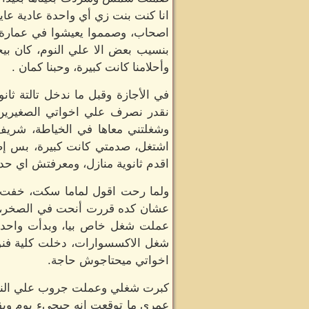
انا كنت بنت زي أي واحدة عادية عاي
اصحاب، وصمموا يعيشوا في عمارة و
بنسيب بعض الا علي النوم، كان بيخا
وأحلامنا كانت كبيرة، وحبنا كمان .
في الأجازة وقبل ما ندخل تالتة ثا
نقدر نصرف علي اخواتي الصغيرين،
وشغلتني معاها في الخياطة، شريف 
اشتغل، صدمتي كانت كبيرة، بس إ
اقدم ثانوية منازل، ومعرفتش اي حد
ولما رحت اقول لماما سكت، خفت اق
عشان كده قررت أنحت في الصخر، 
عملت شغل خاص بيا، وبدأت واحدة و
شغل الاكسسوارات، دخلت كلية فن
اخواتي ميحتاجوش حاجة.
كبرت شغلي وعملت جروب علي النت ب
عمري ما توقعت انه حيجيء يوم ويقو