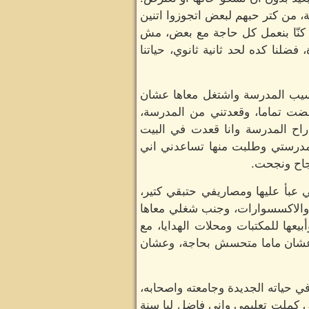
، من كتر حبهم لبعض اتجوزوا اتنين
 كنّا بنعمل كل حاجة مع بعض، مش
ضلنا كده لحد ثانية ثانوي، حياتنا
 اسيب المدرسة واشتغل معاها عشان
ضت تماما، وقعدتني من المدرسة،
راح المدرسة وانا قعدت في البيت
درستي وطلبت منها تساعدني اني
جاح ونجحت.
عبأ عليها ومصاريفي حتبقي كتير،
الاكسسوارات، وجنب شغلي معاها
ها للمكتبات ومحلات الهدايا، مع
عشان ماما متحسش بحاجة، وعشان
حياته الجديدة وجامعته واصحابه،
ي كملت تعليمي واني فاضل ليا سنة