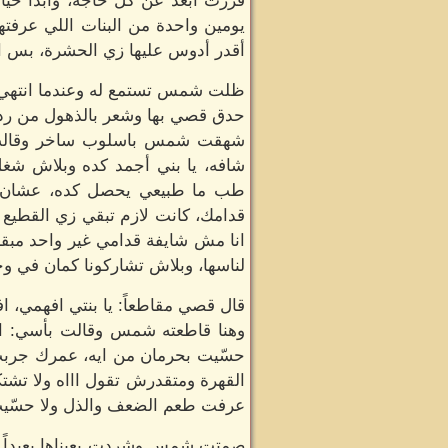
قررت أبعد عن كل حاجة، وابداً حي
يومين واحدة من البنات اللي عرفته
أقدر أدوس عليها زي الحشرة، بس ان
ظلت شمس تستمع له وعندما انتهي با
حدق قصي بها وشعر بالذهول من رد فع
شهقت شمس باسلوب ساخر وقالت: ا
شافه، يا بني أجمد كده وبلاش شغل
طب ما طبيعي يحصل كده، عشان انت
قدامك، كانت لازم تبقي زي القطيع و
انا مش شايفة قدامي غير واحد مب
لناسها، وبلاش تشاركونا كمان في وجع
قال قصي مقاطعاً: يا بنتي افهمي، ا
وهنا قاطعته شمس وقالت بأسي: افه
حسّيت بحرمان من ايه، عمرك جربت 
القهرة ومتقدرش تقول اااه ولا تش
عرفت طعم الضعف والذل ولا حسّيت
صمتت شمس وشردت بعيناها بعيداً وب