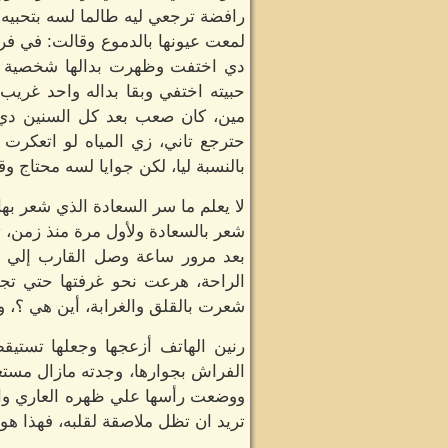
رافضة ترجعي ليه طالما لسه بتحبيه 
لمعت عيونها بالدموع وقالت: في فر
دي اختفت وظهرت بدالها شخصية ما 
حبيته اختفي وبقا بداله واحد غريب
مين، كان صعب بعد كل السنين دي أغ
حترجع تاني، زي المياه لو اتعكرت ب
بالنسبة ليا، لكن جوايا لسه محتاج 
لا يعلم ما سر السعادة الذي شعر بها
شعر بالسعادة ولأول مرة منذ زمن، 
بعد مرور ساعة وصل القارب إلي ا
الراحة، هرعت نحو غرفتها حتي تجد
شعرت بالقلق والغرابة، أين هي ؟، و
رنين الهاتف أزعجها وجعلها تستيق
الفراش بجوارها، وجدته مازال مستغر
ووضعت رأسها علي ظهره العاري واحتض
تريد ان تظل ملاصقة لقلبه، فهذا هو م