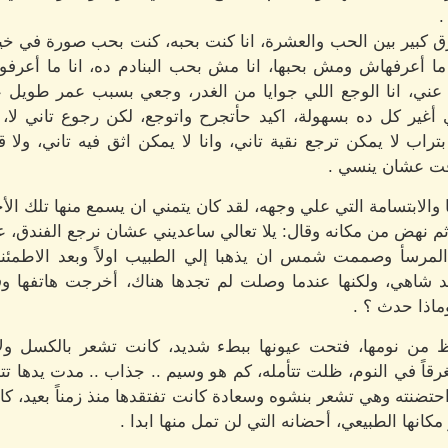
.
ق كبير بين الحب والعشرة، انا كنت بحبه، كنت بحب صورة في خي
أعرفهاش ومش بحبها، انا مش بحب البنادم ده، انا ما أعرفوش،
 عني، انا الوجع اللي جوايا من الغدر، وجعي بسبب عمر طويل عش
ير كل ده بسهولة، اكيد حأتجرح واتوجع، لكن رجوع تاني لا، ال
تراب لا يمكن ترجع نقية تاني، وانا لا يمكن اثق فيه تاني، ولا ق
وقت عشان ينسي .
 والابتسامة التي علي وجهه، لقد كان يتمني ان يسمع منها تلك الأجا
ثم نهض من مكانه وقال: يلا تعالي ساعديني عشان نرجع الفندق
لمرسأ وصممت شمس ان يذهبا إلي الطبيب اولاً وبعد الاطمئنا
 شاهي، ولكنها عندما وصلت لم تجدها هناك، أخرجت هاتفها وقا
ماذا حدث ؟ .
ظ من نومها، فتحت عيونها ببطء شديد، كانت تشعر بالكسل ول
قاً في النوم، ظلت تتأمله، كم هو وسيم .. جذاب .. مدت يدها تت
نته وهي تشعر بنشوه وسعادة كانت تفتقدها منذ زمناً بعيد، كانت
كانها الطبيعي، أحضانه التي لن تمل منها ابدا .