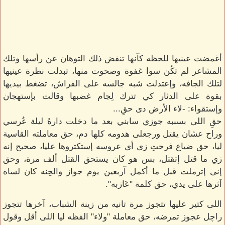
أغمضت عينيها للحظه كآنها تنفض ذلك التوهان عن رأسها وتلك
المشاعر لم تكُن سوا غفوة وصحوت منها، تبدلت نظرة عينيها
لتلك الجافه، وإعتدلت شبه جالسه على الفراش، تضغط بيديها
بقوة على الدثار كي تترك لِجام غضبها وقالت بإستهجان
وإستقواء: -لاء الأرض دى حقِ...
حقِ اللى بسببه جوزي سابني بعد ما دخلت دارهُ ليلة عُرسي
وراح عشان يقتل ورجعلى هدومه كلها دم، حق معاملته القاسية
ليا، حق ضياع فرحتِ زى أى عروسه إستكتروها عليا، صحيح إنه
زي ما قتل إتقتل، بس هو كان يستحق القتل ألف مرة، وحق
إنى إترملت قبل ما أكمل آربعين يوم جواز والحِنه كان لساه
آثرها على يدي، حق كلمة "عَازبه".
اللى كتير عليها تتجوز مرة تانيه من زينة الشباب، آخرها تتجوز
راچل عجوز تمرضه، حق معاملة "ولاء" الفظه ليا اللى أقل وقول