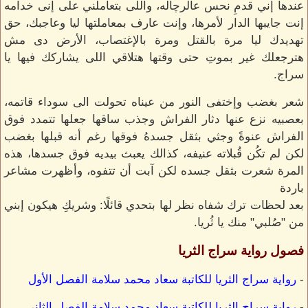
عندها إني قدمِ نحس عالرچاله، واللى بتعاملني على إنى خدامه
إنت جايبها الدار لأمرها، وإنت عارف بمعاملتها ليا وعاجبك، حق
تهديدك ليا مرة بالقتل ومرة بالإغتصاب، الأرض دى مش
هترجعلك غير بموتِ حتى وقتها هتلاقي اللى يشاركك فيها يا
سراج.
شعر بغضب وإختفى النور من عيناه تحولت الى سوداء قاتمه،
بعصبيه نزع عنها دثار الفراش وجذب ساقها جعلها تتمدد فوق
الفراش عنوةً وجثي بثقل جسدهُ فوقها رغم أنه قبلها بغضب
لكن لم تكُن قُبلاته عنيفه، كذالك يعبث بيديه فوق جسدها، هذه
المرة شعرت بثقل جسده لكن آبت أن تتفوه، وأظهرت مشاعر
باردة
بعد لحظات ترك شفاه نظر لها بتحدي قائلًا: وشريكِ هيكون إبني
من "صُلبي" منك يا ثُريا.
فصول رواية سراج الثريا
-
رواية سراج الثريا للكاتبة سعاد محمد سلامة الفصل الأول
-
رواية سراج الثريا للكاتبة سعاد محمد سلامة الفصل الثاني