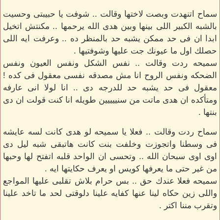
سماح اتنهدت وبصت لاختها وقالت .. شوفت يا حبيبتى وحسيت
بالشبه الكبير اللى بينها وبين هدى الله يرحمها .. مكنتش اتخيل
ابدا ان فى حد ممكن يشبه حد بالمنظر ده .. وعرفت ايه اللى
حصلك اول ما عيونك جت عليها وشوفتيها .
سميحه ردت وقالت .. نفس الشكل ونفس العيون ونفس
الضحكه ونفس الروح انا مش مصدقه نفسى معقول فى كده !
معقول فى حد يشبه حد للدرجه دى .. انا لولا انى عارفه
ومتأكده ان هدى ماتت من سنييييين طويله انا كنت قولت ان دى
بنتها .
سماح ردت وقالت .. فعلا يا سميحه لو هدى كانت لسه عايشه
فى وسطنا واتجوزت وخلفت بنت كانت هاتبقى شبه ليل دى
اوى اوى سبحان الله .. وتحسى ان الواحد قلبه اتفتح لها وحبها
من غير حتى ما يعرفها كويس او يعرف حكايتها ايه .
سميحه فعلا عندك حق .. بس حرام بلاش تقلبى عليها المواجع
واللى زين حكاه لينا عنها كفايه علينا دلوقتى لحد ما تاخد علينا
وتقرب مننا اكتر .