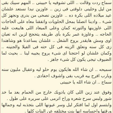
سماح ردت وقالت .. اللى تشوفيه يا حبيبتى .. المهم سيبك بقى
من ليل وخلينى دلوقتى فى زين .. عاوزين نبدا نستعد علشان
عيد ميلاده اللى بكرة ده .. عاوزين نصحى من بدرى ونجهز كل
شىء .. وادينا اتصلنا بمحل الحلويات واتفقنا معاه على الحاجات
اللى عاوزينها والتورته كمان وعلى الميعاد اللى هايبعت عليه
الحاجه .. وعاوزة عمر بكرة بأى طريقه يتحجج لزين انه تعبان
اوى ومش هايقدر يروح الشغل .. علشان يساعدنا هو وشاهندا
زى كل سنه ونعلق الزينه فى كل حته فى الفيلا والجنينه ..
وكمان علشان لو احتجنا اى شىء يروح يجيبه لينا .. بحيث لما
الضيوف تيجى يكون كل شىء جاهز .
سميحه .. ان شاء الله هايكون يوم حلو ليه وعقبال مليون سنه
ويارب افرح بيه قريب بقى واشوف احفادى .
سماح .. ان شاء الله يا حبيبتى
وفوق عند زين اللى كان يادوبك خارج من الحمام بعد ما خد
شور ولبس سرح شعره وراح اترمى على سريره على طول .
وابتسم اول لما افتكر ليل وسر عيونها اللى بتجذبه ليه وجمالها
ورقتها واحساسه انها بنت مختلفه عن البنات كلها .