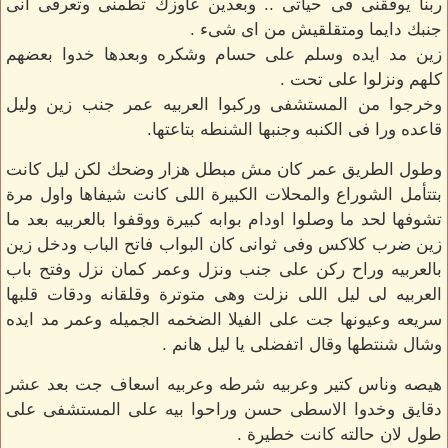
ربنا يوفقنى فى حياتى .. وبعدين عاوزك تطمنى وتعرفى انى
جنبك دايما ومتقلقيش من اى شىء .
زين مد ايده وسلم على حسام وشكره وبعدها خدوا بعضهم
كلهم ونزلوا على تحت .
وخرجوا من المستشفى وركبوا العربيه عمر جنب زين وليل
قاعده ورا فى الكنبه وجنبها الشنطه بتاعتها.
وطول الطريق عمر كان مش مبطل هزار وضحك لكن ليل كانت
بتتأمل الشوراع والمحلات الكبيرة اللى كانت شيفاها واول مرة
تشوفها لحد ما وصلوا اودام بوابه كبيرة ووقفوا بالعربيه بعد ما
زين ضرب كلاكس وفى ثوانى كان البواب فاتح الباب ودخل زين
بالعربيه وراح ركن على جنب ونزل وعمر كمان نزل وفتح باب
العربيه لى ليل اللى نزلت وهى متوترة وقلقانه ودقات قلبها
سريعه وعيونها جت على الفيلا الضخمه الجميله وعمر مد ايده
وشال شنتطها وقال اتفضلى يا ليل هانم .
هيصه وناس كتير وعربيه شرطه وعربيه اسعاف جت بعد عشر
دقايق وخدوا الاسطى حسن وراحوا بيه على المستشفى على
طول لان حالته كانت خطيرة .