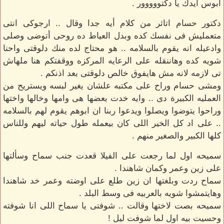
ابوس ايدك يا دكتووووور .
دكتور حسام اتاثر من كلام أيه جدا وقال .. ارجوكى انتى
متعمليش فى نفسك كده وبدل العياط ده روحى أتوضى وصلى
وادعيله انه يقوم بالسلامه .. هو محتاج لده منك دلوقتى واحنا
شويه كده وهاننقله على الرعايه المركزه ووقفتكم هنا ملهاش
تى لازمه لانه مش هايفوق خالص دلوقتى بعد اذنكم .
ومشى حسام وراح على مكتبه علشان يغير لبسه ويستريح من
العمليه الكبيرة دى .. وايه خدت بعضها هى وامها وخالها واختها
وراحوا يتوضوا ويصلوا ويدعوا ربنا ان ابوهم يقوم لهم بالسلامه
.. على اد كل الخير اللى كان بيعمله طول حياته ليهم وللناس
كلها الكبير والصغير منهم .
سميحه اول لما رجعت على الفيلا قعدت جنب سماح وسألتها
على زين وعمر وكمان شاهندا .
سماح ردت وبلغتها ان زين طلع على اوضته وعمر خد شاهندا
وهايتمشوا شويه بالعربيه فى وسط البلد .
سميحه بصت لاختها وقالت .. شوفتى يا سماح اللى انا شوفته
وحسيت بيه اول لما شوفت ليل !