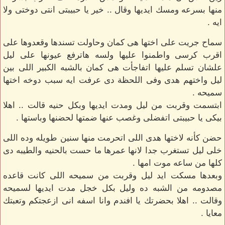
منها بسرعه ومسك ايديها وقال .. خير يا حبيبتى انتى دوختى ولا
ايه .
سماح جريت على اختها هى كمان وحاولت تسندها وقعدوها على
اقرب كرسى واطمنوا عليها ولسه هاترفع عيونها على ليل
علشان تسلم عليها اتفاجأت هى كمان بالشبه الكبير اللى بين
ليل واختهم هدى وفى اللحظة دى عرفت ايه سبب دوخه اختها
سميحه .
ابتسمت وقربت من ليل ومدت ايديها وبكل حنيه قالت .. اهلا
بيكى يا حبيبتى اتفضلى وغصب عنها ضمتها لحضنها وباستها .
حضن كأنه لاختها هدى اللى اتحرمت منها سنين طويله وده اللى
خلى ليل تستغرب جدا لانها عمرها ما حست بالحنيه والطيبه دى
كلها من ساعه موت امها .
وبعدها مسكت ايد ليل وقربت من سميحه اللى كانت قاعده
مصدومه من الشبه ده وليل بكل خجل مدت ايديها لسميحه
وقالت .. اهلا بحضرتك يا افندم وانا اسفه انى ازعجتكم وتعبتك
معايا .