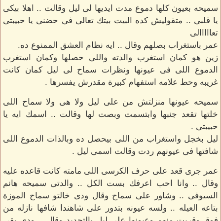
سميحه بعيون كلها دموع مدت ايديها لى ليل وقالت .. اهلا بيكى
يا قلبى .. متقوليش كده البيت بيتك تعالى فى حضنى يا حبيبتى
تعااااالى
عمر باستغراب بصلهم وقال .. ايه نظام العشق الممنوع ده.
زين هو كمان استغرب والدته واللى حصلها وكمان استغرب
الدموع اللى فى عيونها ونظرات سماح لى ليل كمان كانت
غريبه وحط علامه استفهام كبيرة مقدرش يفسرها .
سميحه عيونها منزلتش من على ليل ولا هى ولا سماح اللى
خلتها تقعد جنبها وابتسمت وبصت لها وقالت .. اسمك ايه يا
حبيبتى .
ليل بخجل واستغراب من اللى بيحصل ده وبالذات الدموع اللى
شافتها فى عيونهم ردت وقالت اسمى ليل .
عمر جرى قعد على حرف الكرسى اللى مامته كانت قاعده عليه
وقال .. وانا احب اعرفك بست الكل .. والدتى سميحه هانم
السيوفى .. وشاور على سماح وقال ودى خالتو سماح الموزة
بتاعه العيله .. ولسه عيونه بتدور على شاهندا شافها نازله من
فوق وقربت منهم وعيونها على ليل بالتحديد وقال .. ودى بقى