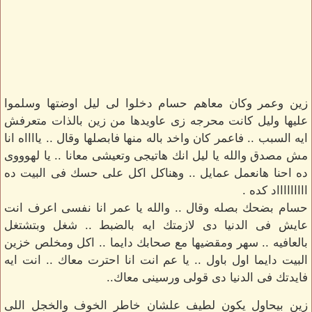
زين وعمر وكان معاهم حسام دخلوا لى ليل اوضتها وسلموا
عليها وليل كانت محرجه زى عاويدها من زين بالذات متعرفش
ايه السبب .. فاعمر كان واخد باله منها فابصلها وقال .. يااااه انا
مش مصدق والله يا ليل انك هاتيجى وتعيشى معانا .. يا لهوووى
ده احنا هانعمل عمايل .. وهناكل اكل على حسك فى البيت ده
اااااااااد كده .
حسام بضحك بصله وقال .. والله يا عمر انا نفسى اعرف انت
عايش فى الدنيا دى لازمتك ايه بالضبط .. شغل وبتشتغل
بالعافيه .. سهر ومقضيها مع صحابك دايما .. اكل ومخلص خزين
البيت دايما اول باول .. يا عم انت انا احترت معاك .. انت ايه
فايدتك فى الدنيا دى قولى ورسينى معاك..
زين بيحاول يكون لطيف علشان خاطر الخوف والخجل اللى