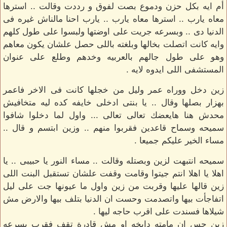
أم ايه بكل حزن ودموع بصت لفوق و رددت وقالت .. استرها
معاه يارب .. استرها معاه يارب .. يارب احنا مالناش غيره فى
الدنيا دى .. وبسرعه جريت على اوضتها ولبسوا على طول كلهم
وايه كانت اتصلت بخالها وبلغته باللى حصل علشان يكون معاهم
وهو على طول جالهم بالعربيه وخدهم وطلع على عنوان
المستشفى اللى ايدوه لايه .
زين دخل ووراه عمر وليل من خجلها كانت فى الاخر فاعمر
بهزار بصلها وقال .. يا بنتى ادخلى خايفه كده ليه متخافيش
محدش هنا هايعضك تعالى تعالى ... واول لما دخلوا شافوا
سميحه وسماح قاعدين فقربوا منهم .. وزين ابتسم و قال ..
مساء الخير عليكم جميعا .
سميحه انتبهت لزين وبصتله وقالت .. مساء النور يا حبيبى .. يا
اهلا يا اهلا انتم جيتوا وقامت وقفت علشان تستقبل البنت اللى
زين قالها عليها وقربت من زين واول ما عيونها جت على ليل
اتفاجأت بيها واتصدمت وحست ان الدنيا بتلف بيها والارض مش
شيلاها فسندت على اقرب حاجه ليها .
زين حس ان مامته دايخه او مش قادرة تقف فقرب بسرعه