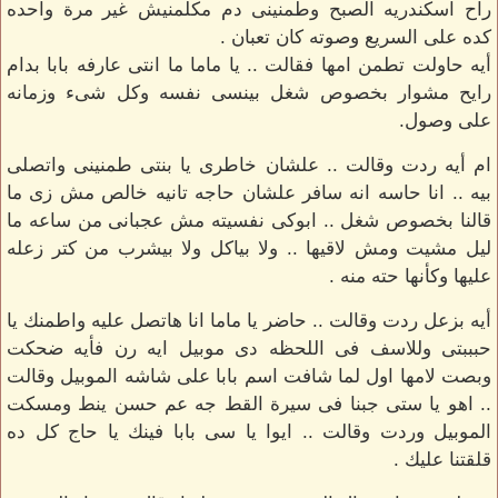
راح اسكندريه الصبح وطمنينى دم مكلمنيش غير مرة واحده
كده على السريع وصوته كان تعبان .
أيه حاولت تطمن امها فقالت .. يا ماما ما انتى عارفه بابا بدام
رايح مشوار بخصوص شغل بينسى نفسه وكل شىء وزمانه
على وصول.
ام أيه ردت وقالت .. علشان خاطرى يا بنتى طمنينى واتصلى
بيه .. انا حاسه انه سافر علشان حاجه تانيه خالص مش زى ما
قالنا بخصوص شغل .. ابوكى نفسيته مش عجبانى من ساعه ما
ليل مشيت ومش لاقيها .. ولا بياكل ولا بيشرب من كتر زعله
عليها وكأنها حته منه .
أيه بزعل ردت وقالت .. حاضر يا ماما انا هاتصل عليه واطمنك يا
حبببتى وللاسف فى اللحظه دى موبيل ايه رن فأيه ضحكت
وبصت لامها اول لما شافت اسم بابا على شاشه الموبيل وقالت
.. اهو يا ستى جبنا فى سيرة القط جه عم حسن ينط ومسكت
الموبيل وردت وقالت .. ايوا يا سى بابا فينك يا حاج كل ده
قلقتنا عليك .