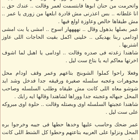
واتحرمت من حنان ابوها فابتسمت لعمر وقالت .. عندك حق ..
انا غلطانه .. بس اعذرنى مش قادرة ابلعها من زورى يا عمر ..
مش طيقاها خالص وعاوزة اولع فيها .
عمر بصلها بذهول وقال .. نههههار اسوح .. امشى يا بت امشى
اودامى ربنا يهديكى .. خلينى اكمل بقيت الحاجات اللى عاوز
اشتريها .
شاهندا زغدته فى صدره وقالت .. اودامى يا اهبل لما اشوف
اخرتها معاكم ايه يا بتاع ست ليل .
وفعلا راحوا كملوا الشوبنج بتاعهم وعمر وقف اودام محل
مجوهرات وعجبه سلسله صغيرة ورقيقه جدا فدخل وشد ايد
شوشو معاه اللى كانت مش طيقاه وطلب السلسله وصاحب
المحل جبهاله وعجبته جدا ووراها لشاهندا وقالها ايه رايك .
شاهندا عجبتها السلسله اوى وبصتله وقالت .. حلوة اوى مبروكه
على ست ليل .
عمر ضحك وحاسب عليها وخدها حطها فى جيبه وخرجوا بره
المحل ونزلوا على العربيه بتاعتهم وحطوا كل الشنط اللى كانت