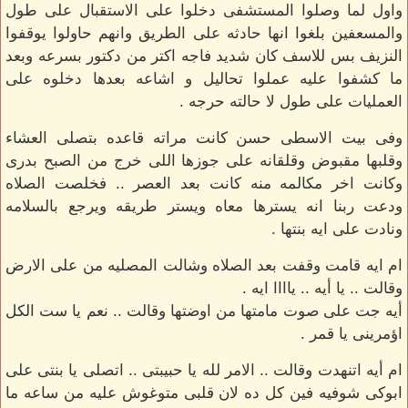
واول لما وصلوا المستشفى دخلوا على الاستقبال على طول
والمسعفين بلغوا انها حادثه على الطريق وانهم حاولوا يوقفوا
النزيف بس للاسف كان شديد فاجه اكتر من دكتور بسرعه وبعد
ما كشفوا عليه عملوا تحاليل و اشاعه بعدها دخلوه على
العمليات على طول لا حالته حرجه .
وفى بيت الاسطى حسن كانت مراته قاعده بتصلى العشاء
وقلبها مقبوض وقلقانه على جوزها اللى خرج من الصبح بدرى
وكانت اخر مكالمه منه كانت بعد العصر .. فخلصت الصلاه
ودعت ربنا انه يسترها معاه ويستر طريقه ويرجع بالسلامه
ونادت على ايه بنتها .
ام ايه قامت وقفت بعد الصلاه وشالت المصليه من على الارض
وقالت .. يا أيه .. ياااا ايه .
أيه جت على صوت مامتها من اوضتها وقالت .. نعم يا ست الكل
اؤمرينى يا قمر .
ام أيه اتنهدت وقالت .. الامر لله يا حبيبتى .. اتصلى يا بنتى على
ابوكى شوفيه فين كل ده لان قلبى متوغوش عليه من ساعه ما