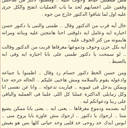
وقفين على اعصابهم لحد ما باب العمليات اتفتح والكل جرى
عليه اول لما شافوا الدكتور خارج من جوه .
خال أيه قرب من الدكتور وقال .. طمنى والنبى يا دكتور حسن
اخباره ايه وعامل ايه دلوقتى احنا هانتجنن عليه وبناته ومراته
هايموته من كتر الخوف عليه .
أيه بكل حزن وخوف ودموعها مغرقاها قربت من الدكتور وقالت
.. لو سمحت يا دكتور طمنى على بابا اخباره ايه وفى ايه
بالضبط .
ومن حسن الحظ دكتور حسام رد وقال .. اطمنوا يا جماعه
وادعوله يقوم بالسلامه ومش هاخبى عليكم .. الحاله حرجه جدا
ويمكن يدخل فى غيبوبه .. فياريت تدعوله .. وانا عن نفسى انا
وكل زمايلى الداكترة عملنا كل اللى علينا فى العمليه والباقى
على ربنا ودعواتكم ليه .
أيه بصدمه ودموع مغرقاها .. يعنى ايه .. يعنى بابا ممكن يضيع
مننا .. ارجوك يا دكتور .. ارجوك مش عاوزة بابا يروح منى ..
ابوس ايدك خد روحى خد قلبى وخد حياتى كلها بس هو يعيش