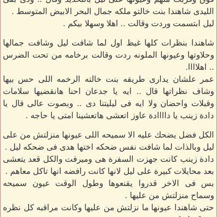
الليدى شاهندا بنت خالتو ملكه جمال البحر الابيض المتوسط .
ليل ابتسمت وردت وقالت .. اهلا وسهلا بيكم .
شاهندا بنظرات كلها غيظ اول لما شافت ليل وشافت جمالها
وحلاوتها وعيونها الملونه ردت وقالت برخامه من تحت الضرس
.. اهلاااا.
عمر علشان يدارى طريقه بنت خالته الرخمه اللى حس بيها
وشاف نظراتها قال .. ايه يا جدعان احنا هانقضيها سلامات
وقبلات واحضان ولا ايه فى ليليتنا دى .. وبصوت عالى قال يا
دادة زينب يا داااادة عاوز اتعشى هاتعشينا امتى يا حاجه .
الكل فضل يضحك عليه الا سميحه اللى عيونها منزلتش من على
ليل وبالذات لما شافت نفس ضحكه اختها هدى فى ضحكه ليل .
دادة زينب كانت جهزت السفرة هى وميرفت والكل قعد يتعشى
بعد محايلات كبيرة على ليل لانها كانت رافضه انها تاكل معاهم .
بس فى الاخر قدروا يقنعوها وطول الوقت عيون سميحه
وسماح منزلتش من عليها .
حتى شاهندا عيونها ما نزلتش من عليها وكانت مراقبه كل نظره