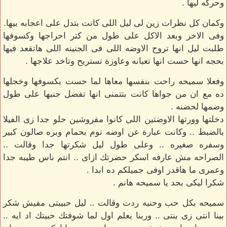
وحركه ليها .
وكمان كل نظرات زين لى ليل اللى كانت بتدل على اعجابه بيها.
وفى الاخر وبعد الاكل على طول من كتر احراجها وكسوفها
طلبت ليل انها تروح الاوضه اللى فى الجنينه اللى هاتقعد فيها
بحجه انها حست انها تعبانه وعاوزة تستريح وتاخد علاجها .
وفعلا سميحه راحت بنفسها معاها لما حست بكسوفها وخجلها
ده مع ان من جواها كانت بتتمنى انها تفضل جنبها على طول
وضمها لحضنه .
دخلتها وورتها الاوضتين اللى كانوا مفروشين حلو جدا زى الفيلا
بالضبط .. وكانت عبارة عن اوضه نوم بحمام وبره صالون كبير
وسفره صغيره .. وعلى طول ليل شكرتها جدا وقالت ..
الصراحه مش عارفه اسكر حضرتك ازاى .. انتم ناس طيبه جدا
وعمرى ما هاقدر اوفى جميلكم ده ابدا .
شكرا ليكى بجد يا سميحه هانم .
سميحه بكل حب وحنيه ردت وقالت .. ليل حبيبتى مفيش شكر
بينا انتى زى بنتى .. وربنا يعلم اول لما شوفتك حبيتك اد ايه ..