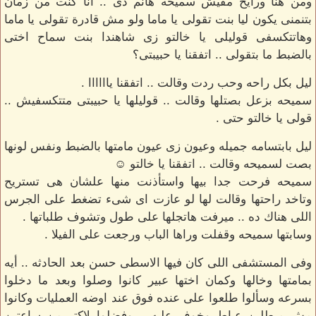
ومن هنا ورايح مفيش سميحه هانم دى .. انا كنت من زمان
بتنمنى يكون ليا بنت تقولى يا ماما ولو مش قادرة تقولى يا ماما
وهاتتكسفى قوليلى يا خالتو زى شاهندا بنت سماح اختى
بالضبط ما بتقولى .. اتفقنا يا حبيبتى؟
ليل بكل راحه وحب ردت وقالت .. اتفقنا ياااااا .
سميحه بزعل بصتلها وقالت .. قوليلها يا حبيبتى متتكسفيش ..
قولى يا خالتو حتى .
ليل بابتسامه جميله وعيون زى عيون مامتها بالضبط ونفس لونها
بصت لسميحه وقالت .. اتفقنا يا خالتو ☺
سميحه فرحت جدا بيها واستأذنت منها علشان هى تستريح
وتاخد راحتها وقالت لها لو عازت اى شىء تضغط على الجرس
اللى هناك ده .. ميرفت هاتجلها على طول وتشوف طلباتها .
وسابتها سميحه وقفلت وراها الباب ورجعت على الفيلا .
وفى المستشفى اللى كان فيها الاسطى حسن بعد الحادثه .. أيه
بمامتها وخالها وكمان اختها عبير كانوا وصلوا وبعد ما دخلوا
بسرعه وسألوا طلعوا على عنده فوق عند اوضه العمليات وكانوا
مش مبطلين عياط وخوف عليه .. وفضلوا لاكتر من ساعتين