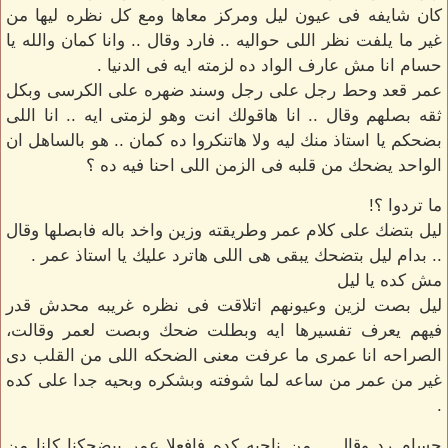
كان شايفه فى عيون ليل ومركز معاها ومع كل نظره ليها من
غير ما يلفت نظر اللى حواليه .. فارد وقال .. وانا كمان والله يا
حسام انا مش عارف الواد ده لزمته ايه فى الدنيا .
عمر قعد وحط رجل على رجل وسند ضهره على الكرسى وبكل
ثقه بصلهم وقال .. انا هاقولك انت وهو لزمتى ايه .. انا اللى
بضحكم يا استاذ منك ليه ولا هاتنكروا ده كمان .. هو بالساهل ان
الواحد يضحك من قلبه فى الزمن اللى احنا فيه ده ؟
ما تردوا ؟!
ليل بتضك على كلام عمر وطريقته وزين واخد باله فابصلها وقال
.. بدام ليل بتضحك يبقى هى اللى هاترد عليك يا استاذ عمر .
مش كده يا ليل
ليل بصت لزين وعيونهم اتلاقت فى نظره غريبه محدش قدر
فيهم يعرف تفسيرها ايه وبطلت ضحك وبصت لعمر وقالت،
الصراحه انا عمرى ما عرفت معنى الضحكه اللى من القلب دى
غير من عمر من ساعه لما شوفته وبشكره وبحيه جدا على كده
.
حسام رد وقال .. من ناحيه كده فافعلا عمر بيضحكنا كلنا من