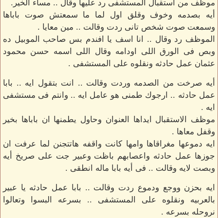
موظف من استقبال المستشفى رد عليها وقال .. مساء الخير.
أيه بصدمه وخوف وقلق اول لما ما سمعتش صوت باباها
وسمعت صوت شخص تانى ردت وقالت .. مين معايا .
الموظف رد وقال .. انا اسف يا افندم بس صاحب الموبيل ده
وبص فى الورق اللى اودامه وقال اللى اسمه حسن محمود
عثمان عمل حادثه ونقلوه على المستشفى .
أيه صرخت من الصدمه وردت وقالت .. انت بتقول ايه .. بابا
عمل حادثه .. ارجوك طمنى هو عامل ايه .. وانتم فى مستشفى
ايه .
موظف الاستقبال ايداها العنوان وحاول يطمنها ان باباها بخير
وقفل معاها .
ايه دموعها مغراقاها وامها كانت واقفه هاتتجنن لما عرفت ان
جوزها عمل حادثه واعصابهم باظت وعبير جت على صريخ أيه
وبصت لايه وقالت .. فى أيه بابا ماله انطقى .
ايه بحزن ووجع ودموع ردت وقالت .. بابا عمل حادثه يا عبير
بالعربيه ونقلوه على المستشفى .. بسرعه البسوا وتعالوا
نروحله بسرعه .