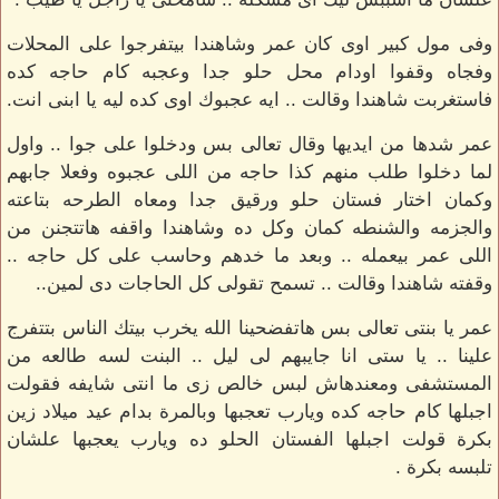
وفى مول كبير اوى كان عمر وشاهندا بيتفرجوا على المحلات
وفجاه وقفوا اودام محل حلو جدا وعجبه كام حاجه كده
فاستغربت شاهندا وقالت .. ايه عجبوك اوى كده ليه يا ابنى انت.
عمر شدها من ايديها وقال تعالى بس ودخلوا على جوا .. واول
لما دخلوا طلب منهم كذا حاجه من اللى عجبوه وفعلا جابهم
وكمان اختار فستان حلو ورقيق جدا ومعاه الطرحه بتاعته
والجزمه والشنطه كمان وكل ده وشاهندا واقفه هاتتجنن من
اللى عمر بيعمله .. وبعد ما خدهم وحاسب على كل حاجه ..
وقفته شاهندا وقالت .. تسمح تقولى كل الحاجات دى لمين..
عمر يا بنتى تعالى بس هاتفضحينا الله يخرب بيتك الناس بتتفرج
علينا .. يا ستى انا جايبهم لى ليل .. البنت لسه طالعه من
المستشفى ومعندهاش لبس خالص زى ما انتى شايفه فقولت
اجبلها كام حاجه كده ويارب تعجبها وبالمرة بدام عيد ميلاد زين
بكرة قولت اجبلها الفستان الحلو ده ويارب يعجبها علشان
تلبسه بكرة .