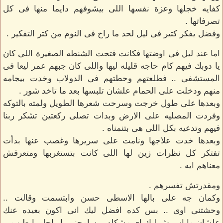
كفايه خجلها وعزة نفسها اللى بيشوفهم دايما منها فى كل
تصرفاتها .
وفضل يفكر كتير فى ليل لحد ما راح فى النوم من كتر التفكير .
اما عند ليل فى اوضتها فكانت فتحت الشنطه الصغيرة اللى كان
يا دوبك فيهم كام حاجه قليله ليها واللى كان جبهم عمر ليعا فى
المستشفى .. فطلعتهم وحطتهم فى الدولاب وخدت بيجامه
منهم ودخلت على الحمام علشان تلبسها بعد ما تاخد شور .
وبعدها على طول خرجت وسرحت شعرها الطويل ولمته بالتوكه
وفردت المصليه على الارض وبدات تصلى ركعتين تشكر ربنا
فيهم وتدعيه بكل اللى هى بتنمناه .
وبعدها خدت علاجها ونامت على سريرها وغصب عنها بدأت
تفتكر كل نظرات زين لها اللى كانت بتستغربها ومتعرفش
معناهم ايه .
ومقدرتش تفسرهم .
وكمان جه على بالها الاسطى حسن وابتسمت وقالت ..
وحشتنى اوى .. بس كده افضل ليك انى اكون بعيده عنك
علشان ما اسببش ليك اى مشكله .. سامحنى يا راجل يا طيب .