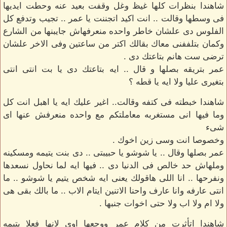
شاهندا بنظرات كلها غيظ وغل وقفت بعيد عنه وحطت ايديها
فى وسطها وقالت .. انت اكيد اتجننت يا عمر .. تجيب وتدفع كل
الفلوس دى علشان خاطر واحده منعرفهاش جايبنها من الشارع
وكمان بتلففنى معاك بقالك اكتر من ساعتين وفى الاخر علشان
ترضى ست هانم بتاعتك دى .
عمر بتريقه بصلها و قال .. ايه بتاعتك دى يا بت انتى انتى
بتغيرى عليا ولا ايه يا قطه ؟
شاهندا خبطته فى كتفه وقالت.. اغير عليك ايه يا اهبل انت كل
وما فيها انى مستغربه معاملتكم مع واحده منعرفش عنها اى
شىء
وخصوصا انت وسى زين اخوك .
عمر بصلها وقال .. يا شوشو يا حبيبتى .. دى بنت يتيمه ومسكينه
وملهاش حد خالص فى الدنيا دى .. فيها ايه لما نحاول نسعدها
ونفرحها .. انا اللى هاقولك يعنى ايه شخص يتيم يا شوشو .. ما
انتى عارفه وانا عارف واحنا الاتنين ايتام الاب .. ما بالك بقى هى
ولا ام ولا اب ولا حتى اخوات جنبها .
شاهندا اتأثرت من كلام عمر ووجعها اوى لانها فعلا يتيمه