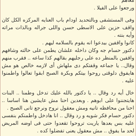
معاهم
ورجعوا على الفيلا .
وفى المستشفى وبالتحديد اودام باب العنايه المركزه الكل كان
واقف حزين على الاسطى حسن واللى جراله وبالذات مراته
وأيه بنته .
كانوا واقفين بيدعوا انه يقوم بالسلامه ليهم .
دكتور حسام جه وكان داخله علشان يطمن على حالته وشافهم
واقفين بالمنظر ده على رجليهم بقالهم كذا ساعه .. فقرب منهم
وقال.. يا جماعه وقفتكم دى ملهاش أى لازمه خالص هو مش
هايفوق دلوقتى روحوا بيتكم وبكرة الصبح ابقوا تعالوا واطمنوا
عليه .
خال أيه رد وقال .. يا دكتور بالله عليك تدخل وطمنا .. البنات
هايتجننوا على ابوهم . وبعدين احنا مش عايشين هنا اساسا ..
احنا من محافظه تانيه ومش معقول نروح ونرجع تانى الصبح .
دكتور حسام فكر شويه و رد وقال .. انا هادخل واطمنكم بنفسى
عليه بس بعدها ياريت تروحوا تقعدوا حتى فى اوضه المريض
لحد ما يفوق .. مش معقول يعنى تفضلوا كده .