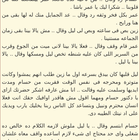
قلوبنا .. شكرا ليك يا عمر باشا .
عمر بكل فخر وثقه رد وقال .. عد الجمايل منك له لها بقى من
هنا ورايح .
زين بص فى ساعته وبص لى ليل وقال .. مش يالا بينا بقى زمان
الجماعه مستنينا .
عمر قام وقف وقال .. فعلا يالا بينا لانى ميت من الجوع وقرب
من السرير اللى كان عليه شنطه تخص ليل ومسكها وقال .. يالا
بينا يا ليل .
ليل قلبها كان بيدق بسرعه اول ما زين طلب انهم يمشوا وكانت
متوترة ومحرجه فى نفس الوقت فقربت من حسام ومدت
ايديها وسلمت عليه وقالت .. انا مش عارفه اشكر حضرتك ازاى
يا دكتور حسام ومهما اقول مش هاقدر اوافيك حقك انت فعلا
انسان محترم ونبيل وبتساعد كل الناس ربنا يخليك يارب ويديك
على اد نيتك الطيبه دى.
حسام ابتسم وقال .. يا ليل ملوش لازمه الكلام ده خالص ده
شغلى واى حد محتاج اى شىء لازم اساعده واقف معاه علشان