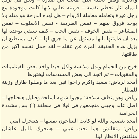
المياه اثار تحطم نفسة – فزينته تعاني لانها كانت موجودة مع
رجل غيرة وتعامله معاملة الازواج – هل لهذه الدرجة هو مثله ولا
يوجد فروق بينهم – نفس الطريقة - نفس الاسلوب – نفس
المشاعر – نفس الخوف - نفس الحب – كيف سيفي بوعدة لها
بعد ان طمئنها بانها مسئول عن ما جري لها – كيف يستطيع ان
يزيل هذه الحقيقة المرة عن عقله – لقد حمل نفسه اكبر من
طاقتها.
خرج من الحمام وبدل ملابسة واكل جيدا واخد بعض الفينامينات
والمقويات – ثم اتجة الي بعض المسدسات ليختبرها
أمجد لرياض: سعيد واكرم راحوا فين بعد ما وصلوا طارق وزينة
للمطار
رياض وهو ينظف سلاحة: بيجيوا شوبه اسلحة وقنايل هنحتاجها –
اصل عابد وجيني متجمعين في فيلا في منطقة ( ) بس مشددة
الحراسة
أمجد بغضب: والله لو كانت البنتاجون نفسها – هنتحرك امتي
رياض: متقلتش هما تحت عيني – هنتحرك بالليل علشان
منلفتش الانظار لينا.