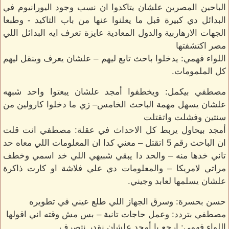
الباحين المصرين علشان يتاكدوا ان نسب وجود اليورانيوم في
البدائل دي كبيرة قبل ما يعلنوا عنها من باب التاكيد - وطبعا
الجهات الارهاربية والدول المعادية عايزة تعرف ايه البدائل اللي
مصر اكتشفتها
اللواء فهمي: يدخلوا باحث تابع ليهم – علشان يعرف وينقل ليهم
كل الملمومات.
مصطفي بيكمل: ويخطفوا أمجد علشان يبعتوا واحد شبهه
علشان يسهل مهمة الباحث الخامس– زي ما دخلوا كارولين من
سنتين وفشلت واتقتلت
أمجد بيحاول يربط كل الاحداث في عقلة: مصطفي انت قلت
ان الباحث رقم 5 اتقتل – معني كدا ان المعلومات اللي معاه حد
تاني خدها منه – والحد دا يبقي شبيهي اللي خد اسمي وخطف
مراتي لامريكا – والمعلومات دي علي فلاشة او كارت ذاكرة
علشان يسلمها لعابد وجيني.
حسن بحسرة: وسرق الجهاز اللي طلع عيني في تطويره
مصطفي بتردد: وعمل حاجات تانية – بس مش وقته اني اقولها
اللواء فهمي: ارجع يا أمجد علشان نقدر نتصرف