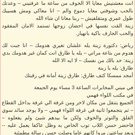
انت معشتيش معايا الا الخوف من ساعة ما عرفتيني – وعدتك
بالحب وشوفتي معايا دموع والم – انا معاكي ومش هسيبك
طول عمري ومتقلقيش – ربنا معانا ان شاء الله
زينة القت نفسها في احضان زوجها تستمد الامان المفقود
والحب الجارف باكية بانهيار.
رياض: دكتورة زينة يله علشان تغيري هدومك – انا جبت لك
هدوم من بتاعة مراتي – يله يا طارق انت كمان غير هدومك بدي
زينة: خد بالك من نفسك – لا ايه الا الله
طارق: يله يا زينة
أمجد ممسكا كتف طارق: طارق زينة أمانة في رقبتك
في مبني المخابرات الساعة 3 مساء يوم الجمعة
في مكتب اللواء فهمي
الجميع يتنقل من مكان لاخر ومن غرفة الي غرفة بداخل القطاع
– ثم يتجمعوا ثانية في غرفة اللواء فهمي – ولا يوجد سائد سوي
القلق والتوتر والخوف ولكن ما بيدهم شيئ ولم يفعلوه –
فاحضر حسن اللاب توب الخاص به وظل عاكفا يعمل عليه --
وبعد ساعتين مروا كانهم عاما وصلت حسن رسالة مطمئنة