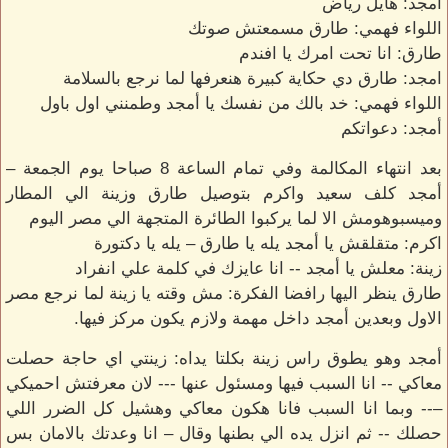
أمجد: هايل رياض
اللواء فهمي: طارق مسمعتش صوتك
طارق: انا تحت امرك يا افندم
امجد: طارق دي حكاية كبيرة هنعرفها لما نرجع بالسلامة
اللواء فهمي: خد بالك من نفسك يا أمجد وطمنني اول باول
أمجد: دعواتكم
بعد انتهاء المكالمة وفي تمام الساعة 8 صباحا يوم الجمعة –
أمجد كلف سعيد واكرم بتوصيل طارق وزينة الي المطار
وميسبوهومش الا لما يركبوا الطائرة المتجهة الي مصر اليوم
اكرم: متقلقش يا أمجد يله يا طارق – يله يا دكتورة
زينة: معلش يا أمجد -- انا عايزك في كلمة علي انفراد
طارق ينظر اليها رافضا الفكرة: مش وقته يا زينة لما نرجع مصر
الاول وبعدين أمجد داخل مهمة ولازم يكون مركز فيها.
أمجد وهو يطوق راس زينة بكلتا يداه: زينتي اي حاجة حصلت
معاكي -- انا السبب فيها ومسئول عنها --- لان معرفتش احميكي
–-- وبما انا السبب فانا هكون معاكي وهشيل كل الضرر اللي
حصلك -- ثم انزل يده الي بطنها وقال – انا وعدتك بالامان بس