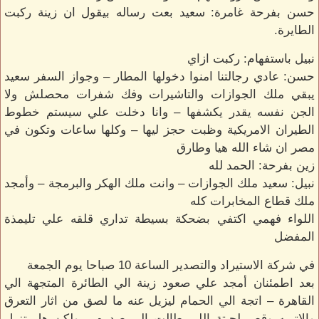
حسن بفرحة غامرة: سعيد بعت رساله بيقول ان زينة ركبت
الطايرة.
نبيل باستفهام: ركبت ازاي
حسن: عادي رجالتنا امنوا دخولها المطار – وجواز السفر سعيد
يبقي ملك الجوازات والتاشيرات وفك شفرات محصلش ولا
الجن نفسه يقدر يكشفها – وانا دخلت علي سيستم خطوط
الطيران الامريكية وظبت حجز ليها – وكلها ساعات وتكون في
مصر ان شاء الله هيا وطارق
زين بفرحة: الحمد لله
نبيل: سعيد ملك الجوازات – وانت ملك الهكر والبرمجة – وأمجد
ملك قطاع المخابرات كله
اللواء فهمي اكتفي بضحكة بسيطة تداري قلقه علي تليمذة
المفضل
في شركة الاستيراد والتصدير الساعة 10 صباحا يوم الجمعة
بعد اطمئنان أمجد علي صعود زينة الي الطائرة المتجهة الي
القاهرة – اتجة الي الحمام ليزيل عنه ما لصق من اثار التعرق
والاتربه وقص لحيتة اللي طالت الي صدره – ولكن هل تزيل