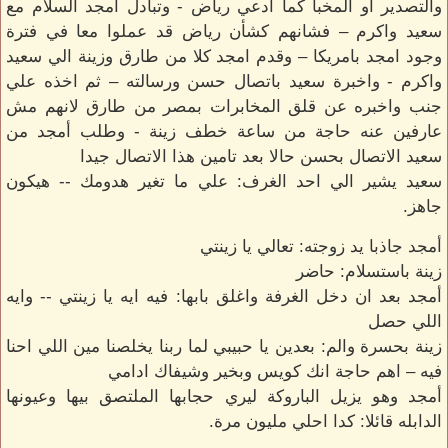
والتصدير او المخبا كما ادعي رياض - وتبادل امجد السلام مع
سعيد واكرم – فشانهم كشأن رياض قد عملوا معا في فترة
وجود امجد بامريكا – وقدم امجد كلا من طارق وزينة الي سعيد
واكرم - واخبرة سعيد باتصال حسن ورسالته – ثم اخذه علي
جنب واخبره عن قلق المخابرات بمصر من طارق لانهم مش
عارفين عنه حاجة من ساعة خطف زينة - وطلب أمجد من
سعيد الاتصال بحسن حالا بعد تامين هذا الاتصال جيدا
سعيد يشير الي احد الغرف: علي ما تغير هدومك -- هيكون
جاهز.
أمجد جاذبا يد زوجته: تعالي يا زينتي
زينة باستسلام: حاضر
أمجد بعد ان دخل الغرفة واغلق بابها: فيه ايه يا زينتي -- وايه
اللي حصل
زينة بحسرة والم: بعدين يا حبيبي لما ربنا يخلصنا مين اللي احنا
فيه – اهم حاجة انك كويس وبخير وشيفاك ادامي
أمجد وهو يزيل الباروكة ليري حجابها الملتصق بيها وعيونها
الدابله قائلا: كدا احلي مليون مرة.