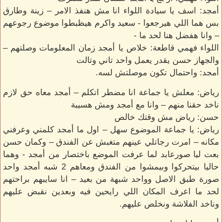
أمجد: اسف يا سيادة اللواء انا مش هنفذ الامر – زينة وطارق
بس هما اللي هيرجعوا - سعيد واكرم هيظبطوا موضوع رجوعهم
– وانا هفضل هنا لحد ما -
اللواء فهمي قاطعة: خلاص يا أمجد زمان المعلومات وصلتهم –
والجهاز حسن يقدر يعمل واحد تاني وتالت
أمجد: واحتمال تكون موصلتش لسه.
رياض: معلش يا جماعة انا مضطر اتكلم – أمجد معاه حق لازم
ناخد حقنا منهم – وانا مع أمجد ومش هسيبة
حسن: رياض مش وقتك خالص
رياض: يا جماعة الموضوع سهل – اول ما أمجد كلمني وعرفني
مكانه – امرت رجاتلي عينهم متغبش عن الفندق – وكمان حسن
بعت ليا صورعابد لما عرفت الموضع باختصار من أمجد - وهما
حاليا بيتحركوا وبيمشوا من الفندق ومعاهم 2 شبه أمجد واحد
صورة طبق الاصل وواحد شبهة من بعيد – انا سايبهم براحتهم
لحد ما اعرف المكان اللي رايحين فيه وبعدين نقبض عليهم
وناخد الفلاشة ونخلص عليهم.