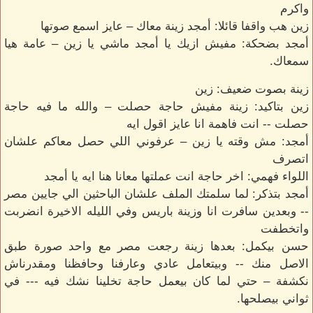
واكرم
زين هب واقفا قائلا: أمجد زينة معاك – عايز اسمع صوتها
أمجد بضحكة: مفيش ازيك يا أمجد ماشي يا زين – عامة هيا
سمعاك.
زينة بصوت ضعيف: زين
زين بتاكيد: زينة مفيش حاجة حصلت – والله ما فيه حاجة
حصلت -- انت فاهمة انا عايز اقول ايه
أمجد: مش وقته يا زين – عرفوني اللي حصل معاكم علشان
اتصرف
اللواء فهمي: اخر حاجة انت عملتها معانا هنا ايه يا أمجد
أمجد بتذكر: لما سلمتك الملف علشان الباحثين الي جايين مصر
-- وبعدين سافرت انا وزينة باريس وفي الليله الاخيرة انضربت
واتخطفت
حسن بيكمل: بعدها زينة رجعت مصر مع واحد صورة طبق
الاصل منك -- وبيتعامل عادي وعارفنا وحافظنا ومقدرناش
نكشفة – حتي لما كان بيعمل حاجة تخلينا نشك فيه --- في
ثواني بيصلحها.