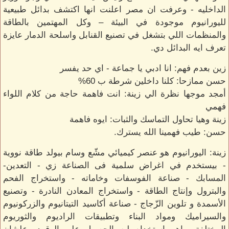
الداخليه - وعرفت ان مصر اعلنت انها اكتشف بدائل طبيعية
لليورانيوم موجودة في البيئة – وكل المهتمين بالطاقة
والمنظمات اللي بتشغل في تصنيع القنابل واسلحة الدمار عايزة
تعرف ايه البدائل دي.
زين بعدم فهم: انا ادبي يا جماعة - اي حد يفسر
حسن ممازحا: كلنا داخلين شرطة ب 60%
أمجد موجها نظرة الي زينة: انت فاهمة حاجة من كلام اللواء
فهمي
زينة وهيا تحاول التماسك والثبات: ايوه فاهمة
حسن: طيب فهمينا الله يسترك.
زينة: اليورانيوم هو عنصر كيميائي مشّع وسام بيولد طاقة نووية
- بيستخدم في اغراض سلمية فى الصناعة زي - التعدين-
المسابك - صناعة الفوسفات وخاماته - واستخراج الفحم
والبترول وإنتاج الطاقة - واستخراج المعادن النادرة - وتصنيع
الأسمدة و تلوين الزّجاج - صناعة أكاسيد التيتانيوم والزركونيوم
والسيراميك ومواد البناء وتطبيقات الراديوم والثوريوم