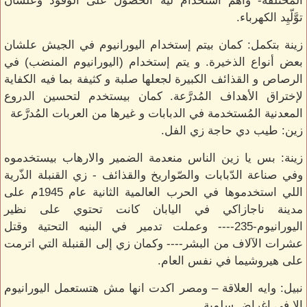
المختلفة- واهم استخدام ليه الحصول على الوقود وعلشان
توَّلّيِد الكهرباء.
زينة بتكمل: كمان بيتم إستخدام اليورانيوم في الجيش علشان
بعض أنواع الذخيرة. و يتم إستخدام (اليورانيوم المنضب) في
الرصاص و القذائف الكبيرة لجعلها صلبة و كثيفة بما فيه الكفاية
لإختراق الأهداف المُدرَّعة. كمان بيستخدم لتحسين الدروع
المعدنية المُستخدمة في الدبابات و غيرها من العربات المُدرَّعة
زين: طيب دي حاجة زي الفل.
زينة: بس يا زين الناس منعدمة الضمير والارهاب بيستخدموه
وفي صناعة الدّبابات والصّواريخ والقذائف - زي القنبلة الذّرية
اللي استخدموها في الحرب العالمية الثانية عام 1945م على
مدينة ناجازاكي في اليابان كانت تحتوي على نظير
اليورانيوم-235---- وعملت تدمير في البنيه التحتية وقتل
عشرات الآلاف من البشر---- وكمان زي إلى القنبلة التي اترمت
على هيروشيما في نفس العام.
نبيل: وايه العلاقة – ومصر اكدت انها مش هتستعمل اليورانيوم
الا في اغراض سلمية