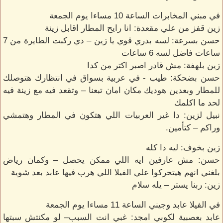
في مبني المخابرات الساعة 10 مساءا يوم الجمعة
زين قفز من علي مقعدة: انا رايح المطار اقابل زينة
حسن بسرعة: لسه بدري قوي يا زين – دي ركبت الطايرة من 7
ساعات فاضل لسه 6 ساعات
زين بلهفة: مش قادر اصبر اكتر من كدا
حسن بضحكة: طيب - في عربية بسواق في انتظارك هتوصلك
للمطار وبعدين هوديك مكان امان تبعنا – وتقعد فيه مع زينة فيه
لحد ما اكلمك
نبيل لزين: دا غير العربيات اللي هتكون في المطار وهتمشي
وراكم – كتأمين.
زين بخوف: ليه دا كله
حسن: مش عارفين ايه اللي ممكن يحصل – وكمان رياض
بلغني انهم هيتحركوا علي الفيلا اللي هرب فيها عابد بعد شوية
زين: ربنا يستر – يله سلام
في الفيلا عابد وجيني الساعة 11 مساءا يوم الجمعة
عابد بعصبية لكوبي امجد: غبي انت السبب– لو مكنتش سبتها