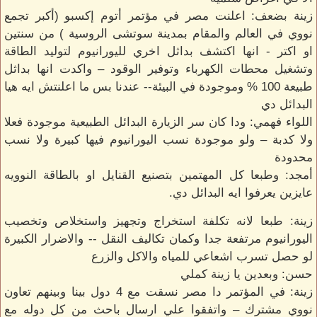
زينة بضعف: اعلنت مصر في مؤتمر أتوم إكسبو (أكبر تجمع
نووي في العالم والمقام بمدينة سوتشى الروسية ) من سنتين
او اكتر - انها اكتشف بداثل اخري لليورانيوم لتوليد الطاقة
وتشغيل محطات الكهرباء وتوفير الوقود – واكدت انها بداثل
طبيعة 100 % وموجودة في البيئة-- عندنا بس ما اعلنتش ايه هيا
البدائل دي
اللواء فهمي: ودا كان سر الزيارة البدائل الطبيعية موجودة فعلا
ولا كدبة – ولو موجودة نسب اليورانيوم فيها كبيرة ولا نسب
محدودة
أمجد: وطبعا كل المهتمين بتصنيع القنايل او بالطاقة النوويه
عايزين يعرفوا ايه البدائل دي.
زينة: طبعا لانه تكلفة استخراج وتجهيز واستخلاص وتخصيب
اليورانيوم مرتفعة جدا وكمان تكاليف النقل -- والاضرار الكبيرة
لو حصل تسرب اشعاعي للمياه والاكل والزرع
حسن: وبعدين يا زينة كملي
زينة: في المؤتمر دا مصر نسقت مع 4 دول بينا وبينهم تعاون
نووي مشترك – واتفقوا علي ارسال باحث من كل دوله مع