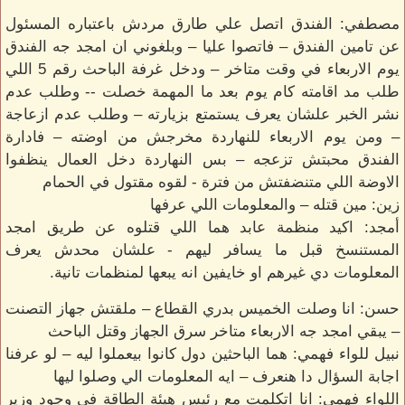
مصطفي: الفندق اتصل علي طارق مردش باعتباره المسئول
عن تامين الفندق – فاتصوا عليا – وبلغوني ان امجد جه الفندق
يوم الاربعاء في وقت متاخر – ودخل غرفة الباحث رقم 5 اللي
طلب مد اقامته كام يوم بعد ما المهمة خصلت -- وطلب عدم
نشر الخبر علشان يعرف يستمتع بزيارته – وطلب عدم ازعاجة
– ومن يوم الاربعاء للنهاردة مخرجش من اوضته – فادارة
الفندق محبتش تزعجه – بس النهاردة دخل العمال ينظفوا
الاوضة اللي متنضفتش من فترة - لقوه مقتول في الحمام
زين: مين قتله – والمعلومات اللي عرفها
أمجد: اكيد منظمة عابد هما اللي قتلوه عن طريق امجد
المستنسخ قبل ما يسافر ليهم - علشان محدش يعرف
المعلومات دي غيرهم او خايفين انه يبعها لمنظمات تانية.
حسن: انا وصلت الخميس بدري القطاع – ملقتش جهاز التصنت
– يبقي امجد جه الاربعاء متاخر سرق الجهاز وقتل الباحث
نبيل للواء فهمي: هما الباحثين دول كانوا بيعملوا ليه – لو عرفنا
اجابة السؤال دا هنعرف – ايه المعلومات الي وصلوا ليها
اللواء فهمي: انا اتكلمت مع رئيس هيئة الطاقة في وجود وزير