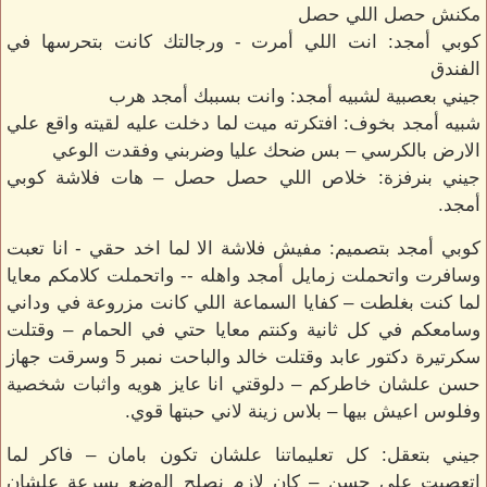
مكنش حصل اللي حصل
كوبي أمجد: انت اللي أمرت - ورجالتك كانت بتحرسها في
الفندق
جيني بعصبية لشبيه أمجد: وانت بسببك أمجد هرب
شبيه أمجد بخوف: افتكرته ميت لما دخلت عليه لقيته واقع علي
الارض بالكرسي – بس ضحك عليا وضربني وفقدت الوعي
جيني بنرفزة: خلاص اللي حصل حصل – هات فلاشة كوبي
أمجد.
كوبي أمجد بتصميم: مفيش فلاشة الا لما اخد حقي - انا تعبت
وسافرت واتحملت زمايل أمجد واهله -- واتحملت كلامكم معايا
لما كنت بغلطت – كفايا السماعة اللي كانت مزروعة في وداني
وسامعكم في كل ثانية وكنتم معايا حتي في الحمام – وقتلت
سكرتيرة دكتور عابد وقتلت خالد والباحت نمبر 5 وسرقت جهاز
حسن علشان خاطركم – دلوقتي انا عايز هويه واثبات شخصية
وفلوس اعيش بيها – بلاس زينة لاني حبتها قوي.
جيني بتعقل: كل تعليماتنا علشان تكون بامان – فاكر لما
اتعصبت علي حسن – كان لازم نصلح الوضع بسرعة علشان