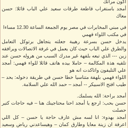
اكون مراتك
أمجد باستغراب قاطعة طرقات سعيد علي الباب قائلا: حسن
معاك
في مبني المخابرات في مصر يوم الجمعة الساعة 12.30 مساءا
في مكتب اللواء فهمي
يدخل حسن بسرعة رهيبة جعلته يتجاهل برتوكل التعامل
والطرق علي الباب حيث كان يعمل في غرفة الاتصالات ويرافقه
زين --- الذي تبعه بلفهة غير مدرك السبب من هروله حسن عند
تلقيه هذة المكالمة – حاملا بيده هاتف قائلا للواء فهمي: أمجد
علي التليفون واتاكدت انه هو
اللواء فهمي بلهفة متناسيا خطا حسن في طريقة دخوله: بحد –
طيب افتح الاسبيكر -- أمجد – حمد الله علي السلامة.
أمجد براحة: الله يسلمك.
حسن بحب: ارجع يا أمجد احنا محتاجينك هنا – فيه حاجات كتير
حصلت
أمجد بهدوء: انا لسه مش عارف حاجة يا حسن – كل اللي
اعرفة ان زينة معايا وطارق كمان – وهيساعدني رياض وسعيد