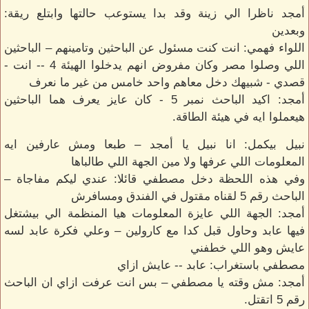
أمجد ناظرا الي زينة وقد بدا يستوعب حالتها وابتلع ريقة:
وبعدين
اللواء فهمي: انت كنت مسئول عن الباحثين وتامينهم – الباحثين
اللي وصلوا مصر وكان مفروض انهم يدخلوا الهيئة 4 -- انت -
قصدي - شبيهك دخل معاهم واحد خامس من غير ما نعرف
أمجد: اكيد الباحث نمبر 5 - كان عايز يعرف هما الباحثين
هيعملوا ايه في هيئة الطاقة.
نبيل بيكمل: انا نبيل يا أمجد – طبعا ومش عارفين ايه
المعلومات اللي عرفها ولا مين الجهة اللي طالباها
وفي هذه اللحظة دخل مصطفي قائلا: عندي ليكم مفاجاة –
الباحث رقم 5 لقناه مقتول في الفندق ومسافرش
أمجد: الجهة اللي عايزة المعلومات هيا المنظمة الي بيشتغل
فيها عابد وحاول قبل كدا مع كارولين – وعلي فكرة عابد لسه
عايش وهو اللي خطفني
مصطفي باستغراب: عابد -- عايش ازاي
أمجد: مش وقته يا مصطفي – بس انت عرفت ازاي ان الباحث
رقم 5 اتقتل.