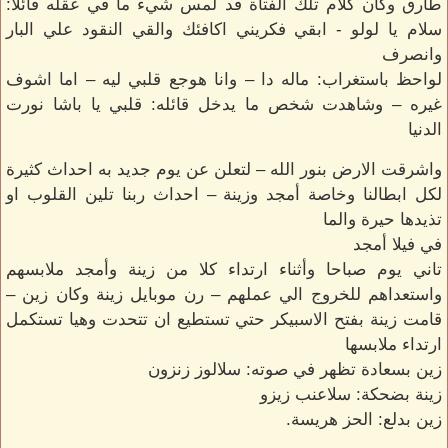
طارق وكأن كلام تلك الفتاة قد لمس شيء ما في عقله قائلا:
سلام يا لولو - ابقي فكريني اكافئك والقي النقود علي البار
وانصرف
لواحظ باستغراب: ماله دا – وانا هوجع قلبي ليه – اما اشوف
غيره – وشاهدت شخص ما يدخل قائله: قلبي يا باشا نورت
الدنيا
واشرقت الارض بنور الله – لتعلن عن يوم جديد به احداث كثيرة
لكل ابطالنا وخاصة أمجد وزينة – احداث ربنا تلين القلوب او
تذيدها حيرة والما
في فيلا أمجد
تاني يوم صباحا وأثناء ارتداء كلا من زينة وأمجد ملابسهم
واستعداهم للخروج الي عملهم – رن موبايل زينة وكان زين –
قامت زينة بفتح الاسبيكر حتي تستطيع ان تتحدت وهيا تستكمل
ارتداء ملابسها
زين بسعادة تظهر في صوته: سلالوز زنزون
زينة بضحكة: سلاعنب زيزو
زين بدلع: الحز هريسة.