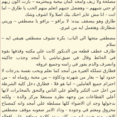
مصلحة ولا زيف وأمجد كمان بيحبة وبيحترمه – يارت اكون زيهم
او حتي شبههم – وهفضل جنبهم اتعلم منهم الحب يا طارق – اما
انت - انا مش عايز احتك بيك اصلا ولا اشوف وشك
طارق وهو بيصقف بيده: لا برافو – برافو يا مصطفي – وريني
شطارتك وهتعمل ايه من غيري.
مصطفي متجها الي الباب: بكرة تشوف مصطفي هيبقي ايه –
سلام
طارف خطف قطعه من الديكور كانت علي مكتبه وقذفها بقوة
في الحائط وقال في ضيق:ماشي يا أمجد وجذب جاكيته
وانصرف والدم يفور في راسه وجميع عروقه
فطارق تتملكه الغيرة من أمجد كما نعلم ويحب نفسة بدرجات لا
حدود لها – يغار من شهرته وذكاؤة – من محبة رؤساه له - من
احترام جميع العاملين – اما هو فلا - فطارق دخل كلية الشرطة
من اجل حب التكبر والعلو علي الناس والتحق بالمخابرات لانها
أعلي القطاعات من وجهه نظره مستغلا مركز والدة - ولكنه
بدخولها وجد ان الاضواء كلها مسلطة علي أمجد وانه كمصباح
محروق ومعتم في وجودة - وذاد الامر صعوبه موقف مصطفي
الاخير منه حيث انه من كان يردد كلامة ويوافق علي افعاله