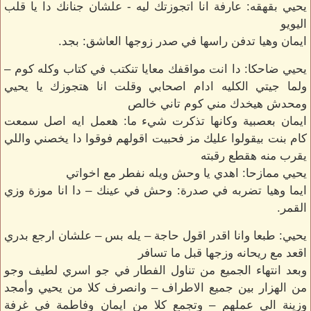
يحيي بقهقه: عارفة انا اتجوزتك ليه - علشان جنانك دا يا قلب
اليويو
ايمان وهيا تدفن راسها في صدر زوجها العاشق: بجد.
يحيي ضاحكا: دا انت مواقفك معايا تنكتب في كتاب وكله كوم –
ولما جيتي الكليه ادام اصحابي وقلت انا هتجوزك يا يحيي
ومحدش هيخدك مني كوم تاني خالص
ايمان بعصبية وكانها تذكرت شيء ما: هعمل ايه اصل سمعت
كام بنت بيقولوا عليك مز فحبيت اقولهم فوقوا دا يخصني واللي
يقرب منه هقطع رقبته
يحيي ممازحا: اهدي يا وحش ويله نفطر مع اخواتي
ايما وهيا تضربه في صدرة: وحش في عينك – دا انا موزة وزي
القمر.
يحيي: طبعا وانا اقدر اقول حاجة – يله بس – علشان ارجع بدري
اقعد مع ريحانه وزجها قبل ما تسافر
وبعد انتهاء الجميع من تناول الفطار في جو اسري لطيف وجو
من الهزار بين جميع الاطراف – وانصرف كلا من يحيي وأمجد
وزينة الي عملهم – وتجمع كلا من ايمان وفاطمة في غرفة