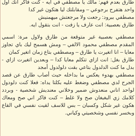
طارق بعدم فهم: مالك يا مصطفي في ايه - كنت فاكر انك اول
واحد هتفرح برجوعي – ومقابلتك ليا هتكون غير كدا
مصطفي ببرود: رجعت ولا مرجعتش ميهمنيش
طارق بعصبية: انت عارف يا زفت - انت بتقول ايه.
مصطفي بعصبية غير متوقعة من طارق ولاول مرة: اسمي
المقدم مصطفي محمود الالفي – ومش هسمح ليك باي تجاوز
معايا – انا اتغيرت يا طارق – ومصطفي بتاع زمان اتغير كمان
طارق بغل: انت ازاي تتكلم معايا كدا – وبعدين اتغيرت ازاي -
بدل ما كنت الدلدول بتاعي بقت دلولدول أمجد
مصطفي بهدوء يعكس ما بداخله حيث أصاب طارق عن قصد
الجرح لدي مصطفي وضغط عليه بكلتا يداه: فعلا كنت دلودول
لواحد اناني منعدوش ضمير وخلاني معنديش شخصية - وبردد
كلامك زي البغبغان صح ولا غلط – كنت فاكر اني صح ومعاك
هكون غير شكل وكسبان – بس للاسف لقيت نفسي في القاع
وبخسر نفسي وشخصيتي وكياني.