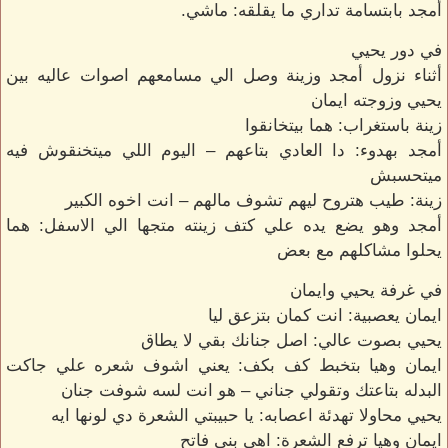
أمجد بابتسامة تداري ما يقلقه: ماشي.
في دور يحيي
أثناء نزول أمجد وزينة وصل الي مسامعهم اصوات عاليه بين
يحيي وزوجته ايمان
زينة باستغراب: هما بيتخانقوا
أمجد بهدوء: دا العادي بتاعهم – اليوم اللي ميتخنقوش فيه
ميتحسبش
زينة: طيب هتروح ليهم تشوف مالهم – انت اخوه الكبير
أمجد وهو يضع يده علي كتف زينته متجها الي الاسفل: هما
يحلوا مشاكلهم مع بعض
في غرفة يحيي وايمان
ايمان يعصبية: انت كمان بتزعق ليا
يحيي بصوت عالي: اصل جنانك بقي لا يطاق
ايمان وهيا بتخبط كف بكف: يعني اشوف شعره علي جاكت
البدله بتاعتك وتقولي جناني – هو انت لسه شوفت جنان
يحيي محاولا تهدئة اعصابه: يا حبيبتي الشعرة دي لونها ايه
ايمان وهيا ترفع الشعرة: اهي بني فاتح