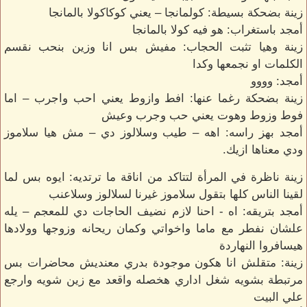
زينة بضحكة بسيطة: كولمانجا – يعني كوكاكولا بالمانجا
أمجد باستغراب: هو فيه كولا بالمانجا
زينة وهيا تثبت الحجاب: مفيش بس انا وزين بنحب نقسم
الكلمات او نجمعها وكدا
أمجد: وووو
زينة بضحكة رغما عنها: افط وازوط يعني احب واجرب – اما
فوط وزوط وهوت يعني حب وجرب وعيش
أمجد بهز راسه: اهه – طيب وسلالوز دي – مش هيا سلاموز
ودي معناها ازيك.
زينة ناظرة في المرأة لتتاكد من اناقة ما ترتديه: ايوه بس لما
لقينا الناس كلها بتقول سلاموز غيرنا لسلالوز وسلاعنب
أمجد بتريقه: اه - احنا لازم نضيف الحاجات دي للمعجم – يله
علشان نفطر مع ماما واخواتي وكمان ريحانه وزوجها وولادها
هيسافروا النهاردة
زينة: متقلش انا هكون موجودة بدري معنديش محاضرات بس
مرتبطة بشويه شغل اداري هخصله واقعد مع زين شويه وارجع
علي البيت