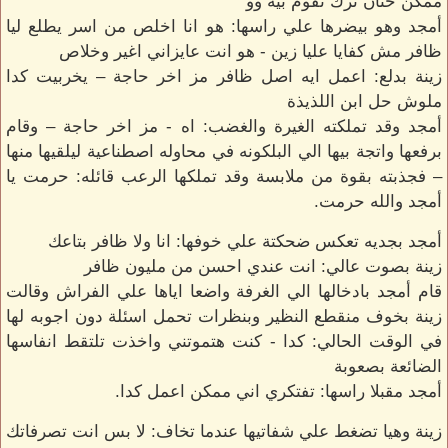
ممكن حنان ترك تقوم بيه وو
أمجد وهو بيضرها علي راسها: هو انا اخلص من اسر يطلع ليا
ظافر مش كفايا عليا زين - هو انت عايزاني اغير وخلاص
زينة بدلع: اعمل ايه اصل ظافر مز اخر حاجة – يخربيت كدا
ملوش حل ابن اللذيذة
أمجد وقد تملكته الغيرة والغضب: اه - مز اخر حاجة – وقام
برفعها واتجة بيها الي البلكونه في محاوله اصطناعية ليلقيها منها
– فجذبته بقوة من ملابسة وقد تملكها الرعب قائله: حرمت يا
أمجد والله حرمت.
أمجد بجديه تعكس ضحكتة علي خوفها: انا ولا ظافر بتاعك
زينة بصوت عالي: انت عندي احسن من مليون ظافر
قام أمجد بادخالها الي الغرفة واضعا اياها علي الفراش وقالت
زينة بخوف منقطع النظير وبنظرات تحمل اسئلة دون اجوبه لها
في الوقت الحالي: كدا - كنت هتموتني واخذت تلتقط انفاسها
الضائعة بصعوبة
أمجد مقبلا راسها: تفتكري اني ممكن اعمل كدا.
زينة وهيا تضغط علي شفاتيها عندما تخاف: لا بس انت تصرفاتك