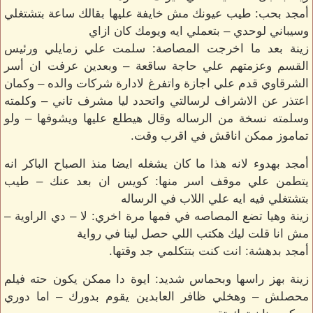
أمجد بحب: طيب عيونك مش خايفة عليها بقالك ساعة بتشتغلي
وسيباني لوحدي – بتعملي ايه ويومك كان ازاي
زينة بعد ما اخرجت المصاصة: سلمت علي زمايلي ورئيس
القسم وعزمتهم علي حاجة ساقعة – وبعدين عرفت ان أسر
الشرقاوي قدم علي اجازة واتفرغ لادارة شركات والده – وكمان
اعتذر عن الاشراف لرسالتي واتحدد ليا مشرف تاني – وكلمته
وسلمته نسخة من الرساله وقال هيطلع عليها ويشوفها – ولو
تماموز ممكن اناقش في اقرب وقت.
أمجد بهدوء لانه هذا ما كان يشغله ايضا منذ الصباح الباكر انه
يتطمن علي موقف اسر منها: كويس ان بعد عنك – طيب
بتشتغلي فيه ايه علي اللاب في الرساله
زينة وهيا تضع المصاصه في فمها مرة اخري: لا – دي الراوية –
مش انا قلت ليك هكتب اللي حصل لينا في رواية
أمجد بدهشة: انت كنت بتتكلمي جد وقتها.
زينة بهز راسها وبحماس شديد: ايوة دا ممكن يكون حته فيلم
محصلش – وهخلي ظافر العابدين يقوم بدورك – اما دوري