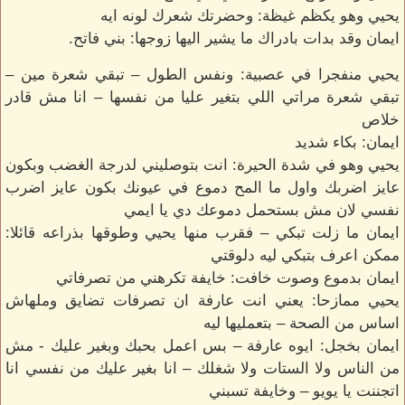
يحيي وهو يكظم غيظة: وحضرتك شعرك لونه ايه
ايمان وقد بدات بادراك ما يشير اليها زوجها: بني فاتح.
يحيي منفجرا في عصبية: ونفس الطول – تبقي شعرة مين –
تبقي شعرة مراتي اللي بتغير عليا من نفسها – انا مش قادر
خلاص
ايمان: بكاء شديد
يحيي وهو في شدة الحيرة: انت بتوصليني لدرجة الغضب وبكون
عايز اضربك واول ما المح دموع في عيونك بكون عايز اضرب
نفسي لان مش بستحمل دموعك دي يا ايمي
ايمان ما زلت تبكي – فقرب منها يحيي وطوقها بذراعه قائلا:
ممكن اعرف بتبكي ليه دلوقتي
ايمان بدموع وصوت خافت: خايفة تكرهني من تصرفاتي
يحيي ممازحا: يعني انت عارفة ان تصرفات تضايق وملهاش
اساس من الصحة – بتعمليها ليه
ايمان بخجل: ايوه عارفة – بس اعمل بحبك وبغير عليك - مش
من الناس ولا الستات ولا شغلك – انا بغير عليك من نفسي انا
اتجننت يا يويو – وخايفة تسبني