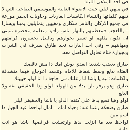
في احد الملاهي الليلة
في ملهي ليلي حيث الاضواء العالية والموسيقي الصاخبة التي لا
تفهم كلماتها والنساء الكاسيات العاريات وحاويات الخمر موزعة
في جميع الاركان والناس سكاري ومغيبين يتمايلون يمينا ويسارا
– ياللعجب فمعظمهم بالنهار اناس راقية متعلمة متحضرة تتمني
ان تكون مثلهم او تسير بجوارهم وبالليل يخسرون كرامتهم
ومهابتهم – وفي احد البارات نجد طارق يسرف في الشراب
وبجوارة فتاة تحاول التواصل معه.
طارق بغضب شديد: ابعدي بوش امك دا مش ناقصك
الفتاه بدلع وبمط شفاها للامام وتتعمد اعوجاج فهما متشدقة
بالكلمات: ليه يا باشا انا زعلتك في حاجة دا انا لولو حبيبتك
طارق وهو يزفر نارا بدلا من الهواء: لولو ودا الحقيقي بقه ولا
الدلع
لولو وهيا تضع يدها علي كتفه: الدلع يا باشا والحقيقي ليلي
طارق بضحكة رغما عنه: وحياه امك – امال لواحظ عبد الجبار دا
اسم مين
لواحظ بعد ما انزلت يدها وارتعشت فرائضها: باشا هو انت
عارف.