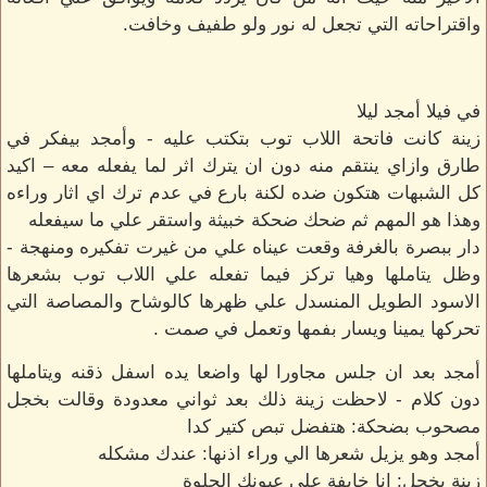
واقتراحاته التي تجعل له نور ولو طفيف وخافت.
في فيلا أمجد ليلا
زينة كانت فاتحة اللاب توب بتكتب عليه - وأمجد بيفكر في
طارق وازاي ينتقم منه دون ان يترك اثر لما يفعله معه – اكيد
كل الشبهات هتكون ضده لكنة بارع في عدم ترك اي اثار وراءه
وهذا هو المهم ثم ضحك ضحكة خبيثة واستقر علي ما سيفعله
دار ببصرة بالغرفة وقعت عيناه علي من غيرت تفكيره ومنهجة -
وظل يتاملها وهيا تركز فيما تفعله علي اللاب توب بشعرها
الاسود الطويل المنسدل علي ظهرها كالوشاح والمصاصة التي
تحركها يمينا ويسار بفمها وتعمل في صمت .
أمجد بعد ان جلس مجاورا لها واضعا يده اسفل ذقنه ويتاملها
دون كلام - لاحظت زينة ذلك بعد ثواني معدودة وقالت بخجل
مصحوب بضحكة: هتفضل تبص كتير كدا
أمجد وهو يزيل شعرها الي وراء اذنها: عندك مشكله
زينة بخجل: انا خايفة علي عيونك الحلوة