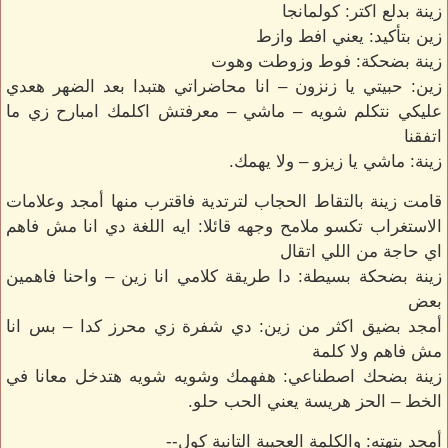
زينة بدلع اكتر: كولمانجا
زين بتأكيد: يعني افط وازط
زينة بضحكة: فوط وزوطت وهوت
زين: حبيتي يا زنزون – انا محاضراتي هتبدا بعد الضهر هعدي
عليكي نتكلم شويه – ماشي – معرفتش اكلمك امبارح زي ما
اتفقنا
زينة: ماشي يا زيزو – ولا يهمك.
قامت زينة بالتقاط الحجاب لترتدية فاقترب منها أمجد وعلامات
الاستغراب تكسو ملامح وجهه قائلا: ايه اللغة دي انا مش فاهم
اي حاجة من اللي اتقال
زينة بضحكة بسيطة: دا طريقة كلامي انا زين – واحنا فاهمين
بعض
أمجد بضيق اكثر من زين: دي شفرة زي محرز كدا – بس انا
مش فاهم ولا كلمة
زينة بضحك اصطناعي: هفهمك وشويه شويه هتدخل معانا في
الخط – الحز هريسة يعني الحب حلو.
أمجد بتهته: والكلمة العجيبة التانية كول--