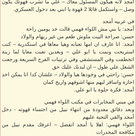
أمجد لانه هيكون المسئول معاك – علي ما تشرب قهوتك يكون
وصل – واستكمل قائلا 2 قهوة يا ابني بعد دخول العسكري.
في عربيه أمجد
أمجد: يا بني مش اللواء فهمي قالت خد يومين راحة
حسن: صراحة البيت ملوش طعم من غير ريهام والولاد
أمجد: انا عارف ان امها تعبانه وهيا معاها في اسنكدرية – كنت
استريحت ونمت يا ابو علي – وبعدين تعبت معايا لما زينة
اتخطفت وفي المستشفي وفي ترتيبات الفرح السريعة ورجعت
الشغل علي طول – ان لبدنك عليك حق
حسن: راحتي في وجودها هيا والولاد – علشان كدا انا يمكن اخد
اجازة واسافر ليهم منها اشوفهم واريح كمان
أمجد: فكرة حلوة يا ابو علي.
في مبني المخابرات في مكتب اللواء فهمي
وبعد دقائق معدودة من انتهاء نبيل من احتساء قهوته - دخل
أمجد والقي التحية عليهم
اللواء فهمي: اهلا يا أمجد اتفضل – اعرفك مقدم نبيل من
مكافحة المخدرات