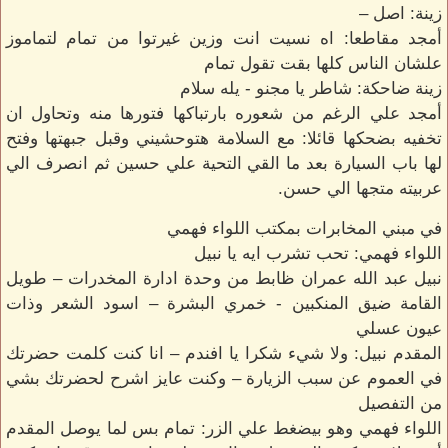
زينة: اصل –
أمجد مقاطعا: اه نسيت انت وزين غيرتوا من تمام لتماموز
علشان الناس كلها بقت تقول تمام
زينة ضاحكة: شاطر يا مجنو - يله سلام
أمجد علي الرغم من شعوره بارتباكها فتورها منه وتحاول ان
تخفيه بضحكها قائلا: مع السلامة هتوحشيني وقبل جبهتها وفتح
لها باب السيارة بعد ما القي التحية علي حسين ثم انصرف الي
عربيته متجها الي حسن.
في مبني المخابرات بمكتب اللواء فهمي
اللواء فهمي: تحب تشرب ايه يا نبيل
نبيل عبد الله عمران ظابط من وحدة ادارة المخدرات – طويل
القامة ضيق المنكبين - خمري البشرة – اسود الشعر وذات
عيون عسلي
المقدم نبيل: ولا شيء شكرا يا افندم – انا كنت كلمت حضرتك
في العموم عن سبب الزيارة – وكنت عايز اشرح لحضرتك بشي
من التفصيل
اللواء فهمي وهو بيضغط علي الزر: تمام بس لما يوصل المقدم