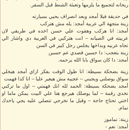
ريحانه لتجميع ما يلزمها وتعبئة الشنط قبل السفر.
في حديقة فيلا أمجد وبعد انصراف يحيي بسيارته
زينة متجهة الي عربية أمجد: يله مش هتركب
أمجد: انا هركب وهفوت علي حسن اخده في طريقي لان
عربيته في الصيانه – انت هتركبي في العربية دي واشار الي
تجاه عربيه وبداخها يجلس رجل كبير في السن
زينة بتعجب: دا حسين قصدي عم حسين
أمجد: دا كان سواق بابا الله يرحمه.
زينة بضحكة بسيطة: انا طول الوقت بفكر ازاي أمجد هيخلي
سواق يوصلني ويجبني – عجيبة مش هيغير عليا – انا كدا فهمت
أمجد بضحكة بسيطة: الحمد لله انك فهمتي – اول ما تركبي
تخدي رقمة – لما يوصلك هيرجع هنا علي البيت يمكن ماما او
اختي تحتاج حاجة – وقبل ما تخرجي تتصلي عليه يجي ياخدك
تمام.
زينة: تماموز
أمجد: نعم -