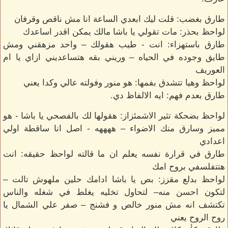
طارق بغضب: قلت ليك ابعدي الساعة انا مش ناقص وقرفان
لواحظ بحذر: مات تقولي يا باشا مالك يمكن اقدر اساعدك
طارق باستهزاء: انت - طيب هقولك – واحد مزهقني ومش
طايق وجوده في الحياه – وريني بقه هتساعديني ازاي يا ام
العوريف
لواحظ وهيا تتشدق بفمها: هو منور وفولته عالي وكدا يعني
طارق بعدم فهم: ايه الالفاظ دي.
لواحظ بضحكة تثير الاشمئزاز: هقولها لك بالفصحي يا باشا - هو
مميز وسارق منك الاضواء – ههههه - اصل انا ساقطة اولي
اعدادي
طارق في قرارة نفسه يعلم ان ما قالته لواحظ حقيقه: انت
هتتفلسفي بروح امك
لواحظ بدلع مقزز: بص يا باشا ادامك حلين ملهوش تالت –
لتكون احسن منه– لتحاول تخليه يغلط في شغله والناس
تكتشف انه مش منور خالص و فشنج – صفر علي الشمال يا
روح الروح يعني