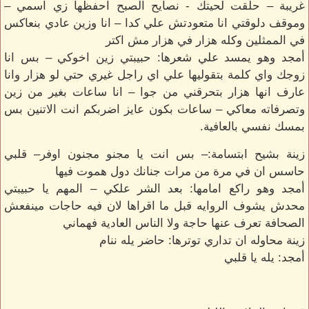
غريبة – حلقت لحيتك - نصايح الصبح احفظها زي اسمي –
وموقف دلوقتي انا متعودتش علي كدا – انا وزين عادي بنعاكس
في الممثلين وكله هزار في هزار مش اكتر
أمجد وهو يمسد علي شعرها: حبيبتي زين اخوكي – بس انا
زوجك واي كلمة بتقوليها علي اي راجل غيري حتي لو هزار وانا
عارف انها هزار بتحرقني من جوا – انا ساعات بغير من زين
وتصرفاته معاكي – ساعات بكون عايز اضربكم انت الاتنين بس
بمسك نفسي بالعافية.
زينة بشيح ابتسامة:– بس انت يا مجنو مجنون اوفر– قلبي
حاسس ان في مرة من مرات جنانك دول هموت فيها
أمجد وهو راكع امامها: بعد الشر علكي – المهم يا حبيبتي
محدش يشوف الروايه قبل ما اقراها لان فيه حاجات مينفعش
الصحافة تعرف عنها حاجة ولا الناس العادية فهماني
زينة محاوله ان تداري توترها: حاضر يله ننام
أمجد: يله يا قلبي