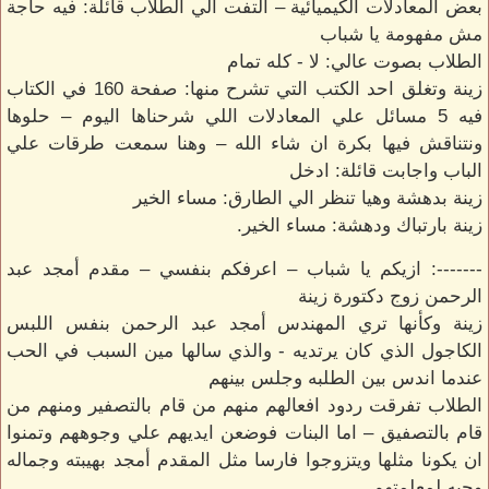
بعض المعادلات الكيميائية – التفت الي الطلاب قائلة: فيه حاجة
مش مفهومة يا شباب
الطلاب بصوت عالي: لا - كله تمام
زينة وتغلق احد الكتب التي تشرح منها: صفحة 160 في الكتاب
فيه 5 مسائل علي المعادلات اللي شرحناها اليوم – حلوها
ونتناقش فيها بكرة ان شاء الله – وهنا سمعت طرقات علي
الباب واجابت قائلة: ادخل
زينة بدهشة وهيا تنظر الي الطارق: مساء الخير
زينة بارتباك ودهشة: مساء الخير.
-------: ازيكم يا شباب – اعرفكم بنفسي – مقدم أمجد عبد
الرحمن زوج دكتورة زينة
زينة وكأنها تري المهندس أمجد عبد الرحمن بنفس اللبس
الكاجول الذي كان يرتديه - والذي سالها مين السبب في الحب
عندما اندس بين الطلبه وجلس بينهم
الطلاب تفرقت ردود افعالهم منهم من قام بالتصفير ومنهم من
قام بالتصفيق – اما البنات فوضعن ايديهم علي وجوههم وتمنوا
ان يكونا مثلها ويتزوجوا فارسا مثل المقدم أمجد بهيبته وجماله
وحبه لمعلمتهم.