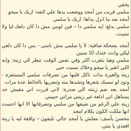
يخفي
سلمي قربت من أمجد ووضعت يدها علي كتفه: ازيك يا ميجو
أمجد بعد ما انزل يداها: ازيك يا سلمي
سلمي بدلع: ايه سلمي دا – فين لومي مش دا كان دلعك ليا ولا
نسيت.
أمجد بضحكة صافية: لا يا سلمي مش ناسي - بس دا كان دلعي
ليكي وانت عندك 10 سنين
سلمي وهيا بتقرب اكثر وفي نفس الوقت تنظر الي زينة: وايه
اللي اتغير يا ميجو وخلاك نسيت حبي
زينة والغيرة بدات تاكل قلبها من تصرفات سلمي المستفزة -
وتود لو تمسك شعرها وتشدها منه وتضربها بالحائط عدة مرات
أمجد بعد ضم زينته الي صدرة: لاني قررت اني مفيش حد
يستاهل اني ادلعة غير زينتي مراتي حبيبتي
زينة علي الرغم من ضيقها من سلمي وتصرفاتها الا انها احست
انها ملكت الكون بكلام امجد
محسن بأسف: معلش يا أمجد جالي تليفون – واقفة ليه يا زينة
اقعدي يا بنتي.