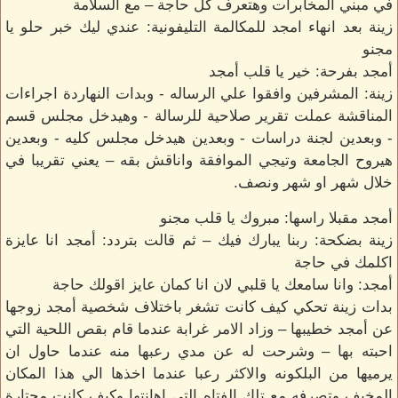
في مبني المخابرات وهتعرف كل حاجة – مع السلامة
زينة بعد انهاء امجد للمكالمة التليفونية: عندي ليك خبر حلو يا
مجنو
أمجد بفرحة: خير يا قلب أمجد
زينة: المشرفين وافقوا علي الرساله - وبدات النهاردة اجراءات
المناقشة عملت تقرير صلاحية للرسالة - وهيدخل مجلس قسم
- وبعدين لجنة دراسات - وبعدين هيدخل مجلس كليه - وبعدين
هيروح الجامعة وتيجي الموافقة واناقش بقه – يعني تقريبا في
خلال شهر او شهر ونصف.
أمجد مقبلا راسها: مبروك يا قلب مجنو
زينة بضكحة: ربنا يبارك فيك – ثم قالت بتردد: أمجد انا عايزة
اكلمك في حاجة
أمجد: وانا سامعك يا قلبي لان انا كمان عايز اقولك حاجة
بدات زينة تحكي كيف كانت تشغر باختلاف شخصية أمجد زوجها
عن أمجد خطيبها – وزاد الامر غرابة عندما قام بقص اللحية التي
احبته بها – وشرحت له عن مدي رعبها منه عندما حاول ان
يرميها من البلكونه والاكثر رعبا عندما اخذها الي هذا المكان
المخيف وتصرفه مع تلك الفتاه التي اهانتها وكيف كانت محتارة