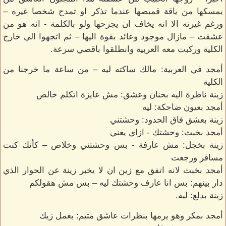
يمسكها من ياقة قميصها عندما تذكر او تمدح شخصا غيره –
ورغم غيرته الا انه يخاف ان يجرحها ولو بالكلمة - انه هو من
عشقت – مازال موجود وعائد بقوة اليها – ثم اتجهوا الي خارج
الكلية وركبت معه العربية وانطلقوا باقصي سرعة.
أمجد في العربية: مالك ساكته ليه – من ساعة ما خرجنا من
الكلية
زينة ناظرة اليه بحنان وعشق: مش عايزة اتكلم خالص
أمجد بعيون ضاحكة: ليه
زينة بعشق فاق الحدود: وحشتني
أمجد بخبث: وحشتك - ازاي يعني
زينة بخجل: مش عارفة - بس وحشتني وخلاص – كأنك كنت
مسافر ورجعت
أمجد بخبث لانه اتفق مع زين ان لا يخبر زينة عن الحوار الذي
دار بينهم: بس انا عارف وحشتك ليه – بس مش هقولكم
زينة بدلع: ليه.
أمجد بمكر وهو يرمها بنظرات عاشق متيم: بعمل زيك