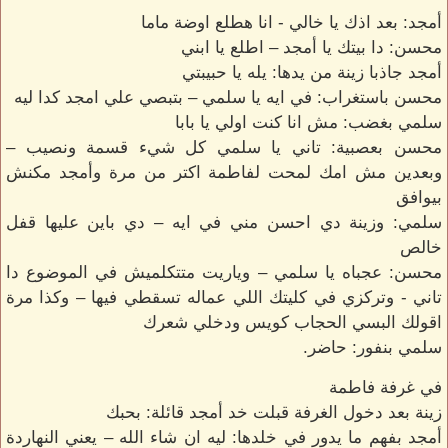
أمجد: بعد اذك يا خالي - انا هطلع اوضة ماما
محسن: دا بيتك يا أمجد – اطلع يا ابني
أمجد جاذبا زينة من يدها: يله يا حبيبتي
محسن باستغراب: في ايه يا سلمي – بتبصي علي امجد كدا ليه
سلمي بغضب: مش انا كنت اولي يا بابا
محسن بعصبية: تاني يا سلمي كل شيء قسمة ونصيب –
وبعدين مش امك لمحت لفاطمة اكتر من مرة وأمجد مكنش
بيوافق
سلمي: وزينة دي احسن مني في ايه – دي باين عليها قفل
خالص
محسن: عجباه يا سلمي – وياريت متتكلميش في الموضوع دا
تاني - وتركزي في كليتك اللي عماله تسقطي فيها – وكذا مرة
اقولك البسي الحجاب كويس ودخلي شعرك
سلمي بنفور: حاضر.
في غرفة فاطمة
زينة بعد دخول الغرفة قبلت خد أمجد قائلة: بحبك
أمجد بفهم ما يدور في خلدها: ليه ان شاء الله – يعني النهاردة