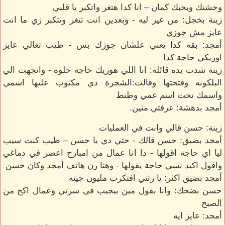
وحشتك وبحبك كمان – انا كدا هتغر واتكبر يا قلبي
زينة بخجل: من غير ليه - وبعدين انت تتغر وتتكبر زي ما انت
عايز مش جوزي
أمجد: بقه كدا يعني علشان جوزك بس - طيب تعالي عايز
اوريكي حاجة كدا
زينة شدت يده قائله: انا اللي هوريك حاجة حلوة - واتجهت الي
البلكونه وفتحتها وقالت:الشجرة دي مكتوب عليها اسمي
واسمك تحت اسم عمي وطنط
أمجد بدهشة: عرفتي منين.
زينة: حسن قالي وانت في العمليات
أمجد بضيق: حسن قالك - حتي دي يا حسن – طيب كنت سيب
ليا اي حاجة اقولها - دا انا عمال من امبارح اعصر في دماغي
واقول اكيد نسي حاجة يقولها - وهنا رن هاتف أمجد وكان حسن
أمجد بضيق اكثر: يا رتني افتكرت مليون جينه
حسن بضحك: وانا بقول مين بيجيب في سرتي وعمال اكح من
الصبح
أمجد: عايز ايه