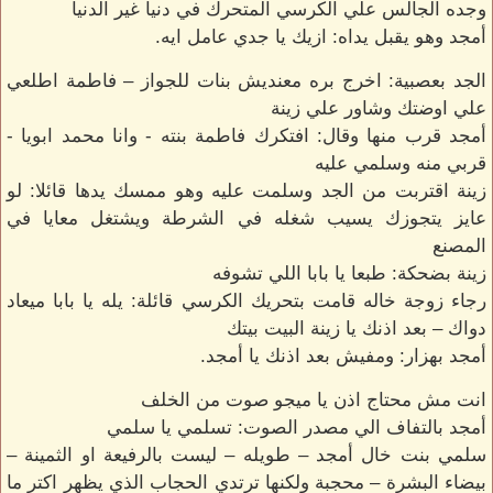
وجده الجالس علي الكرسي المتحرك في دنيا غير الدنيا
أمجد وهو يقبل يداه: ازيك يا جدي عامل ايه.
الجد بعصبية: اخرج بره معنديش بنات للجواز – فاطمة اطلعي
علي اوضتك وشاور علي زينة
أمجد قرب منها وقال: افتكرك فاطمة بنته - وانا محمد ابويا -
قربي منه وسلمي عليه
زينة اقتربت من الجد وسلمت عليه وهو ممسك يدها قائلا: لو
عايز يتجوزك يسيب شغله في الشرطة ويشتغل معايا في
المصنع
زينة بضحكة: طبعا يا بابا اللي تشوفه
رجاء زوجة خاله قامت بتحريك الكرسي قائلة: يله يا بابا ميعاد
دواك – بعد اذنك يا زينة البيت بيتك
أمجد بهزار: ومفيش بعد اذنك يا أمجد.
انت مش محتاج اذن يا ميجو صوت من الخلف
أمجد بالتفاف الي مصدر الصوت: تسلمي يا سلمي
سلمي بنت خال أمجد – طويله – ليست بالرفيعة او الثمينة –
بيضاء البشرة – محجبة ولكنها ترتدي الحجاب الذي يظهر اكتر ما