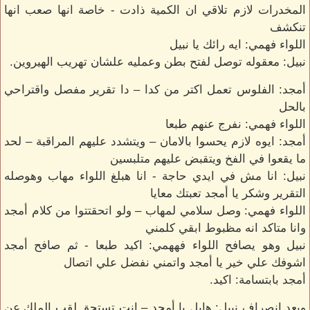
المخدرات لازم تلاقي ان الكمية ذادت - خاصة انها صعب انها
تنكشف
اللواء فهمي: ايه رائك يا نبيل
نبيل: معقوله توصل لفتح بطن وعمليه علشان تهريب الهيروين.
أمجد: الفلوس تعمل اكتر من كدا – دا تقرير مفصل واقتراحي
بالحل
اللواء فهمي: نفرج عنهم طبعا
أمجد: ايوه لازم يحسوا بالامان – ويتشدد عليهم المراقبة – لحد
ما يقعوا في الفخ ويتقبض عليهم متلبسين
نبيل: انا مش في ايدي حاجة - انا هبلغ اللواء مهاب وهوصله
التقرير وشكر يا أمجد تعبتك معايا
اللواء فهمي: وصل سلامي لمهاب – ولو اتحقتتوا من كلام أمجد
وانا متاكد انه مظبوط ابقي كلمني
نبيل وهو يصافح اللواء فههمي: اكيد طبعا - ثم صافح أمجد
اشوفك علي خير يا أمجد واتمني نفضل علي اتصال
أمجد بابتسامة: اكيد.
وبعد انصراف نبيل: هايل يا أمجد – انت تستحق لقب الملك عن