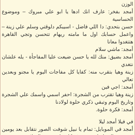
الوزن
أمجد بفخر: عارف انك ادها يا ابو علي مبروك – وموضوع
الحساسية
حسن بتحدي: دا اللي فاضل - اسيبكم دلوقتي وسلم علي زينة –
واعمل حسابك اول ما مامته ريهام تتحسن وتجي القاهرة
هتتغدوا معانا
أمجد: ماشي سلام
أمجد بضيق: منك لله يا حسن ضيعت عليا المفاجأة - يله علشان
نتغدي
زينة وهيا بتقرب منه: كفايا كل مفاجات اليوم يا مجنو وبعدين
تعالي
أمجد: اجي فين
زينة وهيا تقترب من الشجرة: احفر اسمي واسمك علي الشجرة
وتاريخ اليوم وتبقي ذكري حلوة لولادنا
أمجد: فكرة حلوة.
في فيلا أمجد ليلا
أمجد في الموبايل: تمام يا نبيل شوفت الصور نتقابل بعد يومين