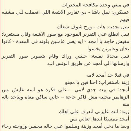
في مبني وحدة مكافحة المخدرات
عسكري: نبيل باشا - دي تقارير الاشعة اللي اتعملت للي مشتبه
فيهم
نبيل بجدية: هات - ورح شوف شغلك
نبيل اتطلع علي التقرير الموجود مع صور الاشعة وقال مستغربا:
مفيش حاجة يا أمجد - ايه يعني عاملين بلونه في المعدة - كانوا
تخان وعايزين يخسوا
نبيل محدثا نفسة: خليني وراك وقام بتصوير صور التقرير
وارسالها الي أمجد عن طريق الوتس اب.
في فيلا جد أمجد لامه
زينة باستغراب: احنا فين يا مجنو
أمجد: في بيت جدي لامي – علي فكرة هو لسه عايش بس
الزهايمر مخليه مش فاكر حاجة – خالي ساكن معاه وبياخد باله
منه
زينة: انت عايزني اتعرف علي اهلك
أمجد ممسكا ايدها: تعالي بس
وبعد ما دخل أمجد وزينة وسلموا علي خاله محسن وزوجته رجاء