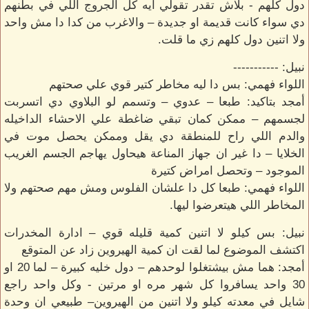
دول كلهم - بلاش تقدر تقولي ايه كل الجروج اللي في بطنهم
دي سواء كانت قديمة او جديدة – والاغرب من كدا دا مش واحد
ولا اتنين دول كلهم زي ما قلت.
نبيل: -----------
اللواء فهمي: بس دا ليه مخاطر كتير قوي علي صحتهم
أمجد بتاكيد: طبعا – عدوي – وتسمم لو البلاوي دي اتسربت
لجسمهم – ممكن كمان تبقي ضاغطة علي الاحشاء الداخيله
والدم اللي راح للمنطقة دي يقل وممكن يحصل موت في
الخلايا – دا غير ان جهاز المناعة هيحاول يهاجم الجسم الغريب
الموجود – وتحصل امراض كتيرة
اللواء فهمي: طبعا كل دا علشان الفلوس ومش مهم صحتهم ولا
المخاطر اللي هيتعرضوا ليها.
نبيل: بس كيلو لا اتنين كمية قليله قوي – ادارة المخدرات
اكتشف الموضوع لما لقت ان كمية الهيروين زاد عن المتوقع
أمجد: هما مش بيشتغلوا لوحدهم – دول خليه كبيرة – لما 20 او
30 واحد يسافروا كل شهر مره او مرتين - وكل واحد راجع
شايل في معدته كيلو ولا اتنين من الهيروين– طبيعي ان وحدة