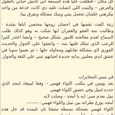
كل مكان - فطلعت عليا هذه السمعة اني عايش حياتي بالطول
والعرض – والبنت اللي اتصلت عليه دي كانت خدعة من واحد
بيكرهني علشان تحصل بيني وبينك مشكله ويفرق بينا.
زينة القت نفسها في احضان زوجها محتضن اياها بشدة -
وطالبت منه العفو والغفران انها شكت به وهو كذلك طلب
السماح لعدم معالجته للامور بشكل صحيح – وايضا اعتذر كثيرا
للرعب الذي تملك قلبها منه – واتفقوا علي الحوار والحديث
الفوري لاي مشكلة تقابلهم ومحاوله حلها – ثم نعموا سويا في
عشق ابدي معلنين بدايه جديدة لحياتهم تبني علي الثقة والحوار.
في مبني المخابرات
بعد يومين في مكتب اللواء فهمي – وفقا لميعاد امجد الذي
حدده لنبيل وفي حضور اللواء فهمي
نبيل بعدم صبر: ايه يا أمجد - وصلت لايه
أمجد يوزع نظراته بين نبيل واللواء فهمي: --------
اللواء فهمي بضحكة بسيطة متيقنا بان تليمذه قد حل هذه