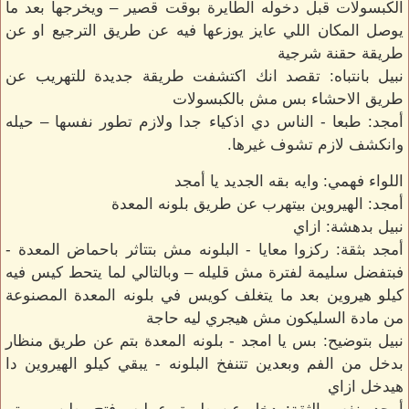
الكبسولات قبل دخوله الطايرة بوقت قصير – ويخرجها بعد ما
يوصل المكان اللي عايز يوزعها فيه عن طريق الترجيع او عن
طريقة حقنة شرجية
نبيل بانتباه: تقصد انك اكتشفت طريقة جديدة للتهريب عن
طريق الاحشاء بس مش بالكبسولات
أمجد: طبعا - الناس دي اذكياء جدا ولازم تطور نفسها – حيله
وانكشف لازم تشوف غيرها.
اللواء فهمي: وايه بقه الجديد يا أمجد
أمجد: الهيروين بيتهرب عن طريق بلونه المعدة
نبيل بدهشة: ازاي
أمجد بثقة: ركزوا معايا - البلونه مش بتتاثر باحماض المعدة -
فبتفضل سليمة لفترة مش قليله – وبالتالي لما يتحط كيس فيه
كيلو هيروين بعد ما يتغلف كويس في بلونه المعدة المصنوعة
من مادة السليكون مش هيجري ليه حاجة
نبيل بتوضيح: بس يا امجد - بلونه المعدة بتم عن طريق منظار
بدخل من الفم وبعدين تتنفخ البلونه - يبقي كيلو الهيروين دا
هيدخل ازاي