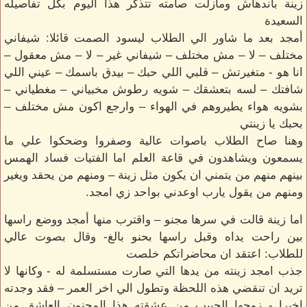
زينة باندهاش ومازلت صامته تتذكر هذا اليوم بكل تفاصيله
السعيدة
أمجد بعد ما شاور الي الطلاب ليسود الصمت قائلا: شيفاني
مختلف – لا – مش مختلف – شيفاني غير – لا – مش معقول –
انا هو - متغيرتش – قلبي اللي حبك – بيدق باسمك – عيني اللي
شافتك – لسه بتعشقك – شويه رطوش مخبياني – مغطياني –
بشويه هواء يطيروهم في الهواء – وارجع اكون مش مختلف –
بحبك يا زينتي
وهنا صاح الطلاب باصوات عالية وصفروا وضحكوا علي ما
يسمعون ويشاهدون في قاعة العلم اما الفتيات فساد الهمس
بينهم منهم من يتمني ان يكون مثل زينة – ومنهم من يحقد ويغير
ومنهم من يقول يارب اوعدني بواحد زي امجد.
اما زينة قالت في سرها مجنو – واقترب منها أمجد ووضع راسها
بين راحت يداه وقبل راسها بحنو بالغ- وقال بصوت عالي
للطلاب: اعتقد ان محاضراتكم خلصت
جذب امجد زينته من يدها التي صارت مستسلمة له - وكانها لا
تريد ان تنقضي هذه اللحظة وتطول الي اخر العمر – فقد وجدته
اخيرا - زوجها الحبيب من عشقته هذا المجنون العاشق من