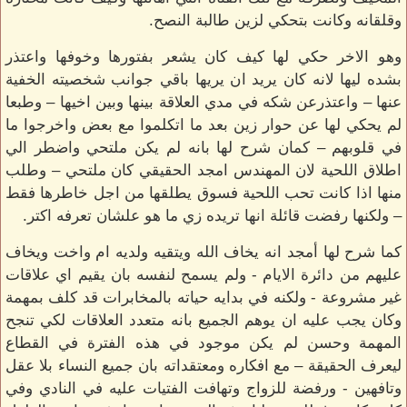
وقلقانه وكانت بتحكي لزين طالبة النصح.
وهو الاخر حكي لها كيف كان يشعر بفتورها وخوفها واعتذر
بشده ليها لانه كان يريد ان يريها باقي جوانب شخصيته الخفية
عنها – واعتذرعن شكه في مدي العلاقة بينها وبين اخيها – وطبعا
لم يحكي لها عن حوار زين بعد ما اتكلموا مع بعض واخرجوا ما
في قلوبهم – كمان شرح لها بانه لم يكن ملتحي واضطر الي
اطلاق اللحية لان المهندس امجد الحقيقي كان ملتحي – وطلب
منها اذا كانت تحب اللحية فسوق يطلقها من اجل خاطرها فقط
– ولكنها رفضت قائلة انها تريده زي ما هو علشان تعرفه اكتر.
كما شرح لها أمجد انه يخاف الله ويتقيه ولديه ام واخت ويخاف
عليهم من دائرة الايام - ولم يسمح لنفسه بان يقيم اي علاقات
غير مشروعة - ولكنه في بدايه حياته بالمخابرات قد كلف بمهمة
وكان يجب عليه ان يوهم الجميع بانه متعدد العلاقات لكي تنجح
المهمة وحسن لم يكن موجود في هذه الفترة في القطاع
ليعرف الحقيقة – مع افكاره ومعتقداته بان جميع النساء بلا عقل
وتافهين - ورفضة للزواج وتهافت الفتيات عليه في النادي وفي