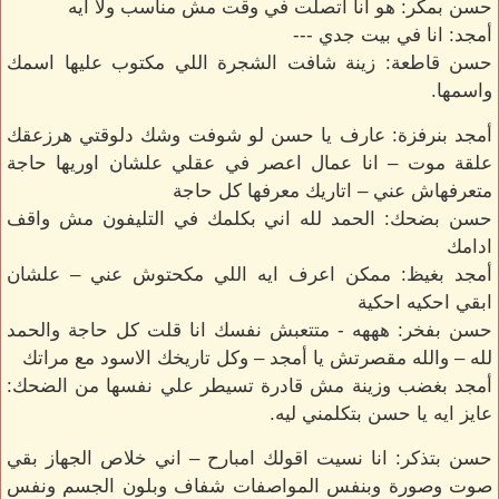
حسن بمكر: هو انا اتصلت في وقت مش مناسب ولا ايه
أمجد: انا في بيت جدي ---
حسن قاطعة: زينة شافت الشجرة اللي مكتوب عليها اسمك
واسمها.
أمجد بنرفزة: عارف يا حسن لو شوفت وشك دلوقتي هرزعقك
علقة موت – انا عمال اعصر في عقلي علشان اوريها حاجة
متعرفهاش عني – اتاريك معرفها كل حاجة
حسن بضحك: الحمد لله اني بكلمك في التليفون مش واقف
ادامك
أمجد بغيظ: ممكن اعرف ايه اللي مكحتوش عني – علشان
ابقي احكيه احكية
حسن بفخر: هههه - متتعبش نفسك انا قلت كل حاجة والحمد
لله – والله مقصرتش يا أمجد – وكل تاريخك الاسود مع مراتك
أمجد بغضب وزينة مش قادرة تسيطر علي نفسها من الضحك:
عايز ايه يا حسن بتكلمني ليه.
حسن بتذكر: انا نسيت اقولك امبارح – اني خلاص الجهاز بقي
صوت وصورة وبنفس المواصفات شفاف وبلون الجسم ونفس