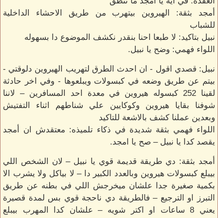
العقدة: في ايه يا أمجد ما تنطق
أمجد بثقة: الهيروين بيتهرب من طريق الاحشاء الداخلية
للشباب
نبيل بتاكيد: لا طبعا احنا بنقدر نكشف الموضوع دا بسهوله
اللواء فهمي: وضح يا نبيل.
نبيل: قصدي اقول - ان احدث الطرق لتهريب الهيروين دلوقتي -
بيتم عن طريق وضعه في كبسولات ويبلعوها - وفي اخر حادثة
لقينا 252 كبسوله هيروين في معدة احد المسافرين – لاننا
شوفنا بقايا هيروين وكوكايين علي شناطهم اثناء التفتيش
وبعدين عملنا كشف بالاشعة للتاكيد
اللواء فهمي بثقة شديدة في ذكاء تلميذه: معتقدش ان أمجد
يقصد كدا يا نبيل – صح يا امجد.
أمجد بثقة: دي طريقة قديمة قوي يا نبيل – لان الشخص اللي
بيبلع كبسولات هيروين وبالعدد الكبير دا – لا بياكل ولا يشرب الا
بكمية صغيرة جدا علشان ميخرجش اللي في بطنه عن طريق
التبرز او الترجيع – فالطريقة دي ناحجة قوي بس لمدة قصيرة
يعني 8 ساعات او اكتر شويه – علشان كدا المهرب بيبلع