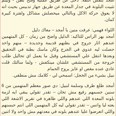
أمجد بنفس الثقة: دخل عن طريق عمليه وفتح بطن - وبيتم
تثبيت البلونة في جدار المعدة عن طريق جهاز تدبيس بحيث انه
لا يعوق حركة الاكل وبالتالي ميحصلش مشاكل ولفترة كبيرة
كمان.
اللواء فهمي: عرفت منين يا أمجد – معاك دليل
أمجد بهز الراس للتاكيد: الدليل واضح من زمان - كل المتهمين
عندهم اثار جروج في بطنهم قديمة وجديدة – منهم واحد
حصلت ليه عدوي في الجرج وكان ماسك بطنة في التحقيق
وبعدها انتقل علي المستشفي وقبل ما يعمل اي تحاليل طلب
خروجة من المستشفي علشان مينكفش - ولما سالتك قلت
عادي عنده مغص او عايز يروح الحمام
نبيل بشيء من الخجل: اسمحي لي - كلامك مش منطقي.
أمجد طلع ظرف وسلمة لنبيل: دي صور معظم المتهمين من 6
سنين جسمهم رفيع مش تخان – تقدر تقولي يبقي ايه لزمة
بلونه المعدة اللي عندهم واللي ظاهرة في تقرير الاشعة اللي
بعته ليا واتس – تقدر تقولي ليه كل المتهمين اللي انتم حبسنهم
واللي اتعرضوا عليا عندهم بلونه في معدتهم مش واحد ولا اتنين