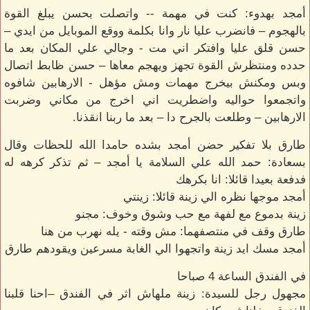
أمجد بهدوء: كنت في مهمة -- واتصلت بحسن يبلغ القوة
بالهجوم – فانضرب عليا نار وانا بكلمة ووقع الموبايل من ايدي –
حسن قلق عليا وافتكر اني مت - وجالي علي المكان بعد ما
حدده ومنتظرش القوة تجهز ويهجم معاها – حسن ظابط اتصال
وبس ومكنش بيخرج مهمات ومش مؤهل - الارهابين شافوه
واتجمعوا حواليه واضطريت اني اخرج من مكاني وضربت
الارهابين – وطلعت بالجرح دا – بعد ما ربنا انقذنا.
طارق بلا تفكير حضن أمجد بشده حامدا الله للحظات وقال
بسعادة: حمد الله علي السلامة يا أمجد – ثم تذكر كرهه له
فدفعة بعيدا قائلا: انا بكرهك
أمجد موجها نظره الي زينة قائلا: زينتي
زينة بدموع مع لفهة مع حب وشوق وخوف: مجنو
طارق وقف في منتصفهما: مش وقته - يله نهرب من هنا
أمجد مسك ايد زينة واتجهوا الي الغابة مسرعين ويقودهم طارق
في الفندق الساعة 4 صباحا
مجهول رجل للسيدة: زينة ملهاش اثر في الفندق –احنا قلبنا