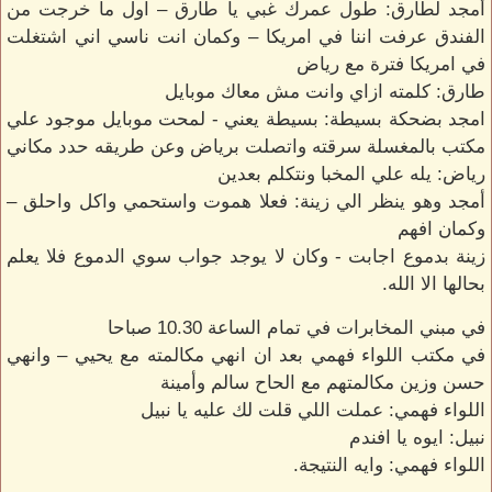
أمجد لطارق: طول عمرك غبي يا طارق – اول ما خرجت من
الفندق عرفت اننا في امريكا – وكمان انت ناسي اني اشتغلت
في امريكا فترة مع رياض
طارق: كلمته ازاي وانت مش معاك موبايل
امجد بضحكة بسيطة: بسيطة يعني - لمحت موبايل موجود علي
مكتب بالمغسلة سرقته واتصلت برياض وعن طريقه حدد مكاني
رياض: يله علي المخبا ونتكلم بعدين
أمجد وهو ينظر الي زينة: فعلا هموت واستحمي واكل واحلق –
وكمان افهم
زينة بدموع اجابت - وكان لا يوجد جواب سوي الدموع فلا يعلم
بحالها الا الله.
في مبني المخابرات في تمام الساعة 10.30 صباحا
في مكتب اللواء فهمي بعد ان انهي مكالمته مع يحيي – وانهي
حسن وزين مكالمتهم مع الحاح سالم وأمينة
اللواء فهمي: عملت اللي قلت لك عليه يا نبيل
نبيل: ايوه يا افندم
اللواء فهمي: وايه النتيجة.