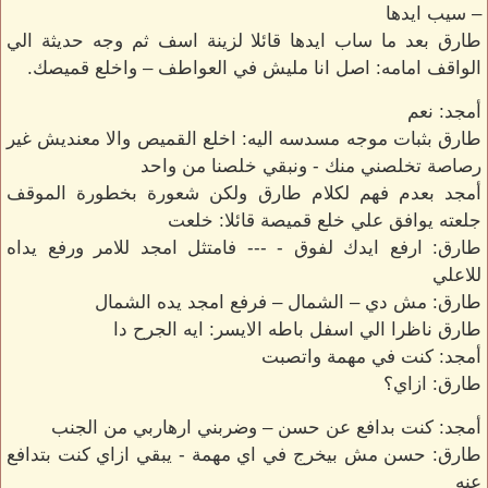
– سيب ايدها
طارق بعد ما ساب ايدها قائلا لزينة اسف ثم وجه حديثة الي
الواقف امامه: اصل انا مليش في العواطف – واخلع قميصك.
أمجد: نعم
طارق بثبات موجه مسدسه اليه: اخلع القميص والا معنديش غير
رصاصة تخلصني منك - ونبقي خلصنا من واحد
أمجد بعدم فهم لكلام طارق ولكن شعورة بخطورة الموقف
جلعته يوافق علي خلع قميصة قائلا: خلعت
طارق: ارفع ايدك لفوق - --- فامتثل امجد للامر ورفع يداه
للاعلي
طارق: مش دي – الشمال – فرفع امجد يده الشمال
طارق ناظرا الي اسفل باطه الايسر: ايه الجرح دا
أمجد: كنت في مهمة واتصبت
طارق: ازاي؟
أمجد: كنت بدافع عن حسن – وضربني ارهاربي من الجنب
طارق: حسن مش بيخرج في اي مهمة - يبقي ازاي كنت بتدافع
عنه