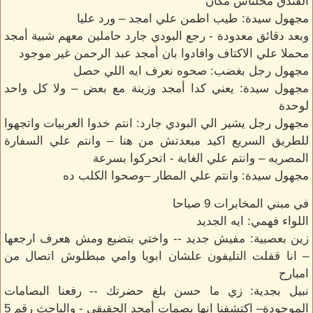
الفندق مخلناش مكان
مجهول سيدة: طيب اطمن علي امجد – ورد عليا
وبعد دقائق معدودة - رجع البودي جارد حاملين معهم شبية أمجد
محملا علي الاكتاف وافادوا بان أمجد عبد الرحمن غير موجود
مجهول رجل بغضب: صحوه نعرف ايه اللي حصل
مجهول سيدة: يعني كدا أمجد وزينة مع بعض – ولا كل واحد
لوحدة
مجهول رجل يشير الي البودي جارد: انتم خدوا العربيات واتجهوا
للطريق السريع اكيد مبعدتش من هنا – وانتم علي السفارة
المصريه – وانتم علي الغابة - اتحركوا بسرعة
مجهول سيدة: وانتم علي المطار –وصحوا الكلب ده
في مبني المخابرات 9 صباحا
اللواء فهمي: ايه الجديد
زين بعصبية: مفيش جديد -- واختي بتضيع ومش هعرف ارجعها
– انا قفلت التليفون علشان ابويا وامي مبطلوش اتصال من
امبارح
نبيل بجدية: زي ما حسن بلغ حضرتك -- رفعنا البصامات
الموجودة– اكتشفنا انها بصمات أمجد الحقيقي - والباحث رقم 5