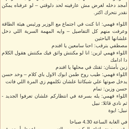
أمجد دخله لغرض مش عارفينه لحد دلوقتي – لو عرفناه يمكن
نقدر نتحرك اكتر.
اللواء فهمي: انا كنت في اجتماع مع الوزير ورئيس هيئة الطاقة
وعرفت منهم كل التفاصيل – وايه المهمة السرية اللي دخل
علشانها الباحثين
مصطفي بترقب: احنا سامعين يا افندم
اللواء فهمي لزين: انا لو مكنتش واثق فيك مكنتش هقول الكلام
دا ادامك
زين بأمتنان: ثقتك في محلها يا افندم
اللواء فهمي: طيب روح طمن ابوك الاول باي كلام – وخد حسن
يدخل صوتها علي شبكاتنا علشان تكلمهم زي المرة اللي فاتت
حسن وزين: تمام
اللواء فهمي: يله بسرعة في انتظاركم علشان تعرفوا الجديد -
ثم نادي قائلا: نبيل
نبيل: ايوة
في الغابة الساعة 4.30 صباحا