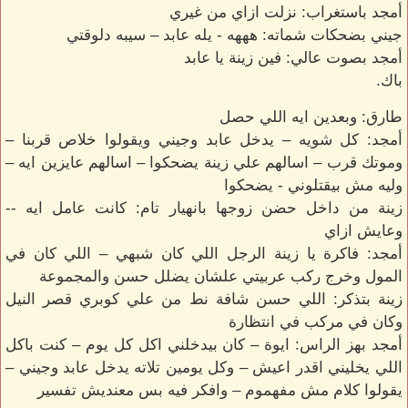
أمجد باستغراب: نزلت ازاي من غيري
جيني بضحكات شماته: هههه - يله عابد – سيبه دلوقتي
أمجد بصوت عالي: فين زينة يا عابد
باك.
طارق: وبعدين ايه اللي حصل
أمجد: كل شويه – يدخل عابد وجيني ويقولوا خلاص قربنا –
وموتك قرب – اسالهم علي زينة يضحكوا – اسالهم عايزين ايه –
وليه مش بيقتلوني - يضحكوا
زينة من داخل حضن زوجها بانهيار تام: كانت عامل ايه --
وعايش ازاي
أمجد: فاكرة يا زينة الرجل اللي كان شبهي – اللي كان في
المول وخرج ركب عربيتي علشان يضلل حسن والمجموعة
زينة بتذكر: اللي حسن شافة نط من علي كوبري قصر النيل
وكان في مركب في انتظارة
أمجد بهز الراس: ايوة – كان بيدخلني اكل كل يوم – كنت باكل
اللي يخليني اقدر اعيش – وكل يومين تلاته يدخل عابد وجيني –
يقولوا كلام مش مفهموم – وافكر فيه بس معنديش تفسير