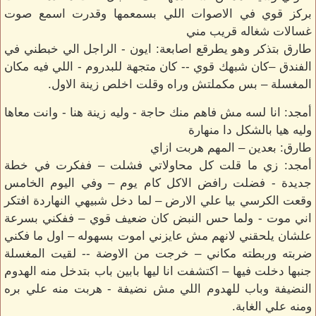
بركز قوي في الاصوات اللي بسمعمها وقدرت اسمع صوت
غسالات شغاله قريب مني
طارق بتذكر وهو يطرقع اصابعة: ايون - الراجل الي خبطني في
الفندق –كان شبهك قوي -- كان متجهة للبدروم - اللي فيه مكان
المغسلة – بس مكملتش وراه وقلت اخلص زينة الاول.
أمجد: انا لسه مش فاهم منك حاجة - وليه زينة هنا - وانت معاها
وليه هيا بالشكل دا منهارة
طارق: بعدين – المهم هربت ازاي
أمجد: زي ما قلت كل محاولاتي فشلت – ففكرت في خطة
جديدة - فضلت رافض الاكل كام يوم – وفي اليوم الخامس
وقعت الكرسي بيا علي الارض – لما دخل شبيهي النهاردة افتكر
اني موت - ولما حس النبض كان ضعيف قوي – ففكني بسرعة
علشان يلحقني لانهم مش عايزني اموت بسهوله – اول ما فكني
ضربته وربطته مكاني – خرجت من الاوضة -- لقيت المغسلة
جنبها دخلت فيها – اكتشفت انا ليها بابين باب بتدخل منه الهدوم
النضيفة وباب للهدوم اللي مش نضيفة - هربت منه علي بره
ومنه علي الغابة.