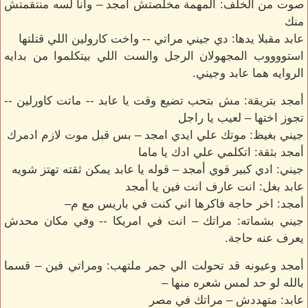
صوت من الخلف: المهمة مخلصتش أمجد – وانا لسه منتقمتش
منك
عابد مقبلا يدها: دي جيني مراتي -- واخت كارولين اللي قتلتها
استووووب المجهولان الرجل والست اللي بيتكلموا من بدايه
الروايه هما عابد وجيني.
أمجد بتريقة: مش بتحب تضيع وقت يا عابد -- ماتت كاورلين --
تجوز اختها – لعيب يا راجل
جيني بغيظ: موتك علي ايدي امجد – بس قبل موت لازم ادمرك
أمجد بثقة: اتكلمي علي ادك يا ماما
جيني: ادي كبير قوي أمجد – قوله يا عابد يمكن ثقته تهتز شويه
عابد بغل: انت عارف انت فين يا أمجد
أمجد: اخر حاجة فاكرها اني كنت في باريس مع م–
جيني بشماته: مراتك – انت في امريكا -- وفي مكان محدش
يعرف عنه حاجة.
أمجد وعيونه قد تحولت الي جمر ملتهب: ومراتي فين – قسما
بالله لو حد لمس شعره منها –
عابد: متهددش – مراتك في مصر