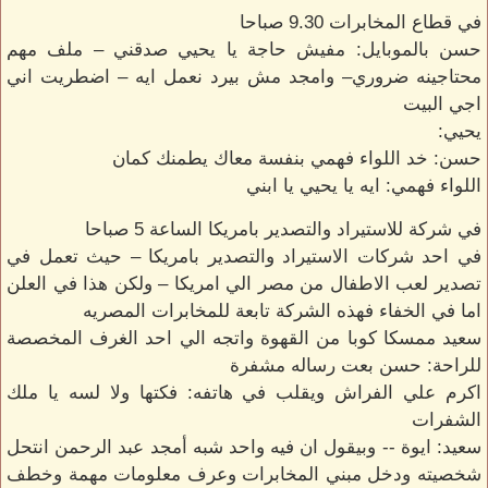
في قطاع المخابرات 9.30 صباحا
حسن بالموبايل: مفيش حاجة يا يحيي صدقني – ملف مهم
محتاجينه ضروري– وامجد مش بيرد نعمل ايه – اضطريت اني
اجي البيت
يحيي:
حسن: خد اللواء فهمي بنفسة معاك يطمنك كمان
اللواء فهمي: ايه يا يحيي يا ابني
في شركة للاستيراد والتصدير بامريكا الساعة 5 صباحا
في احد شركات الاستيراد والتصدير بامريكا – حيث تعمل في
تصدير لعب الاطفال من مصر الي امريكا – ولكن هذا في العلن
اما في الخفاء فهذه الشركة تابعة للمخابرات المصريه
سعيد ممسكا كوبا من القهوة واتجه الي احد الغرف المخصصة
للراحة: حسن بعت رساله مشفرة
اكرم علي الفراش ويقلب في هاتفه: فكتها ولا لسه يا ملك
الشفرات
سعيد: ايوة -- وبيقول ان فيه واحد شبه أمجد عبد الرحمن انتحل
شخصيته ودخل مبني المخابرات وعرف معلومات مهمة وخطف