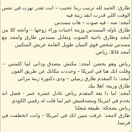
طارق: الحمد لله ترتيب ربنا عجيب – انت تقدر تهرب في نفس
الوقت اللي قدرت انقذ زينة فيه
أمجد: صه - فيه صوت – هات مسدس
طارق ناوله المسدس وزينة اختبات وراء زوجها – واتجه كلا من
أمجد وطارق ناحية الصوت وتقابل مسدس طارق وامجد مع
مسدس شخص قوي البنيان طويل القامة عريض المنكبين
أمجد قائلا: رياض.
رياض وهو يحضن أمجد: مكنش مصدق وداني لما كلمتني --
وقلت انك هنا في امريكا – وحددت مكانك عن طريق الفون
أمجد: دا المقدم طارق زميلي – ودي دكتورة زينة مراتي
طارق وزينة: اهلا بيك
أمجد: اما دا بقة المقدم رياض عادل عشرة عمر - فضل انه
يخدم في امريكا ومصدقنيش غير لما قلت له رقمي الكودي
رياض بضحكة: طبيعة شغلنا
طارق لامجد: عرفت منين انك في امريكا – وانت اتخطفت في
فرنسا.