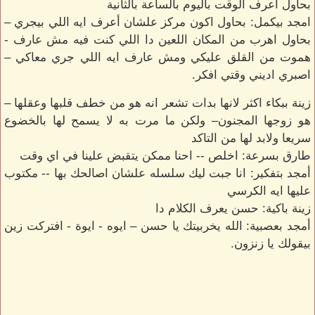
بحاول اعرف الوقت باليوم بالساعة بالثانية
امجد بيكمل: بحاول اكون مركز علشان أعرف ايه اللي بيجري –
بحاول اهرب من المكان اللعين دا اللي كنت فيه مش عارف -
هموت من القلق عليكي ومش عارف ايه اللي جري معاكي –
اصبري اديني وقتي افكر.
زينة ببكاء اكثر لانها بدات تشعر انه هو من خطف قلبها وعقلها –
هو زوجها المجنون– ولكن ما مرت به لا يسمح لها بالخضوع
سريعا ولابد لها من التاكد
طارق بسرعة: اخلص -- احنا ممكن يتقبض علينا في اي وقت
أمجد بتفكير: انا جبت ليك سلسله علشان اصالحك بها -- مكتوب
عليها ايه الكرسي
زينة باكية: حسن يعرف الكلام دا
أمجد بعصبية: الله يخربيتك يا حسن – ايوه - ايوة - افتركت زين
بيقولك يا زنزون.