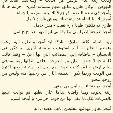
وقعت زينة اثناء الركض من التعب -- وساعدها أمجد في
النهوض – وكان طارق سابق عنهم بمسافة كبيرة -- فزينة حاملا
وأمجد في شدة الضعف فرجع قائلا: يله بسرعة يا جماعة
أمجد يلتقط انفاسة: زينة تعبانه ومش قادرة تكمل
طارق بلا تفكير: طبعا لازم تتعب - مش حامل
أمجد بفرحة ناظرا الي بطنها التي لم تظهر بعد: ح ح امل.
زينة بانتباه لكلمة طارق-- تاركة ايد أمجد وناظرة اليه برعب
منقطع النظير – لقد استوعبت مصبية اخري لم تكن في
الحسبان – فاضافة الي المصائب التي بها الان – وكما كانت
كلمة حاملا جلعتها تطير من الفرحة - فالان انزلتها وبقسوة في
سابع ارض – فقد كانت تعيش مع رجل اخر يشبة زوجها لفترة
من الوقت وربما يكون النطفة اللي في رحمها منه وليس من
زوجها مجنو
أمجد بفرحة: انت حامل من امتي
زينة بخوف وهيا واضعة يداها علي بطنها ثم توالت عليها
بالضربات بكل ما تبقي لها من قوة: اخر مرة يا أمجد امتي.
أمجد يحاول تهدئتها محتضن اياها: تقصدي ايه