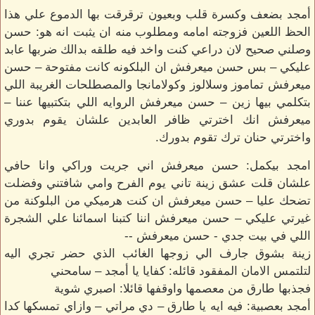
أمجد بضعف وكسرة قلب وبعيون ترقرقت بها الدموع علي هذا
الحظ اللعين فزوجته امامه ومطلوب منه ان يثبت انه هو: حسن
وصلني صحيح لان دراعي كنت واخد فيه طلقه بدالك ضربها عابد
عليكي – بس حسن ميعرفش ان البلكونه كانت مفتوحة – حسن
ميعرفش تماموز وسلالوز وكولامانجا والمصطلحات الغريبة اللي
بتكلمي بيها زين – حسن ميعرفش الروايه اللي بتكتبيها عننا –
ميعرفش انك اخترتي ظافر العابدين علشان يقوم بدوري
واخترتي حنان ترك تقوم بدورك.
امجد بيكمل: حسن ميعرفش اني جريت وراكي وانا حافي
علشان قلت عشق زينة تاني يوم الفرح وامي شافتني وفضلت
تضحك عليا – حسن ميعرفش ان كنت هرميكي من البلوكنة من
غيرتي عليكي – حسن ميعرفش اننا كتبنا اسمائنا علي الشجرة
اللي في بيت جدي - حسن ميعرفش --
زينة بشوق جارف الي زوجها الغائب الذي حضر تجري اليه
لتلتمس الامان المفقود قائله: كفايا يا أمجد – سامحني
فجذبها طارق من معصمها واوقفها قائلا: اصبري شوية
أمجد بعصبية: فيه ايه يا طارق – دي مراتي – وازاي تمسكها كدا