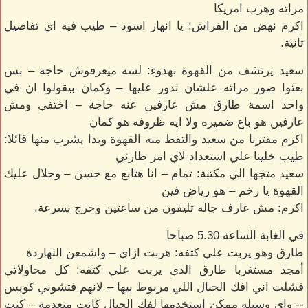
مراته وهرب امريكا
اكرم نهض من الفراش: يا انهار اسود – طيب فيه اي تفاصيل
تانية.
سعيد يرتشف من القهوة بهدوء: لسه ميعرفوش حاجة – بس
بعتوا صور مراته علشان ندور عليها – وكمان بيقولوا ان في
واحد اسمة طارق مش عارفين عنه حاجة – اختفي ومش
عارفين هو باع ضميره ولا ايه ظروفه هو كمان
اكرم مقتربا من سعيد والتقط منه القهوة وبدا يشرب منها قائلا:
طيب خلينا علي استعداد لاي امر طارئي
سعيد متجها الي مكتبة: تمام – انا هتابع مع حسن – وحلال عليك
القهوة يا رخم – هو رياض فين
اكرم: مش عارف جاله تليفون من ساعتين وخرج بسرعة.
في الغابة الساعة 5.30 صباحا
طارق وهو يربت علي كتفه: هربت ازاي – واشمعن النهاردة
أمجد مستغربا طارق الذي يربت علي كتفه: كل محاولاتي
فشلت اني افك الحبال اللي مربوط بيها – لانهم فتشوني كويس
-- واي وسيله ممكن استخدمها لفك الحبال كانت منعدمة – كنت