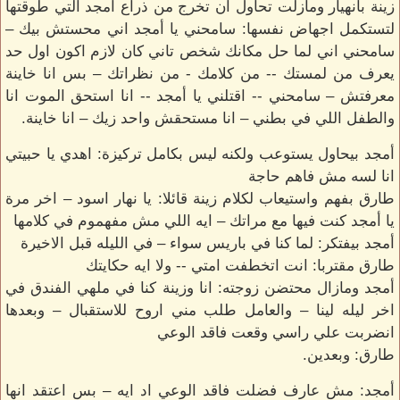
زينة بانهيار ومازلت تحاول ان تخرج من ذراع أمجد التي طوقتها
لتستكمل اجهاض نفسها: سامحني يا أمجد اني محستش بيك –
سامحني اني لما حل مكانك شخص تاني كان لازم اكون اول حد
يعرف من لمستك -- من كلامك - من نظراتك – بس انا خاينة
معرفتش – سامحني -- اقتلني يا أمجد -- انا استحق الموت انا
والطفل اللي في بطني – انا مستحقش واحد زيك – انا خاينة.
أمجد بيحاول يستوعب ولكنه ليس بكامل تركيزة: اهدي يا حبيتي
انا لسه مش فاهم حاجة
طارق بفهم واستيعاب لكلام زينة قائلا: يا نهار اسود – اخر مرة
يا أمجد كنت فيها مع مراتك – ايه اللي مش مفهموم في كلامها
أمجد بيفتكر: لما كنا في باريس سواء – في الليله قبل الاخيرة
طارق مقتربا: انت اتخطفت امتي -- ولا ايه حكايتك
أمجد ومازال محتضن زوجته: انا وزينة كنا في ملهي الفندق في
اخر ليله لينا – والعامل طلب مني اروح للاستقبال – وبعدها
انضربت علي راسي وقعت فاقد الوعي
طارق: وبعدين.
أمجد: مش عارف فضلت فاقد الوعي اد ايه – بس اعتقد انها