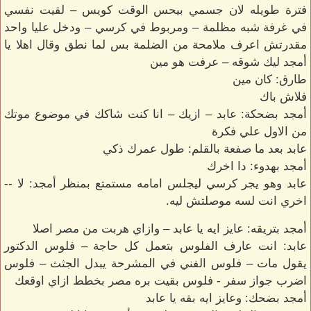
فترة طويله لان جسمي بيحس الوقت كويس – لقيت نفسي
في غرفة شبه مظلمة – ومربوط في كرسي – ودخل عليا واحد
مقدرتش اعرف ملامحة من الضلمة بس لما نطق وقال اهلا يا
أمجد ليك شوقه – عرفت هو مين
طارق: كان مين
فلاش باك
أمجد بضحكة: عابد – ازيك – انا كنت شاكك في موضوع موتك
من الاول علي فكرة
عابد بعد ما صفعة بالقلم: طول عمرك ذكي
أمجد بهدوء: دا اخرك
عابد وهو يجر كرسي ليجلس امامه مستمتع بمنظر أمجد: لا --
اخري انت لسه موصلتش ليه.
أمجد بتريقه: عايز ايه يا عابد – وازاي هربت من مصر اصلا
عابد: انت عارف الفلوس بتعمل كل حاجة – فلوس الدكتور
يقول مات – فلوس الفني في المشرحة يبدل الجثث – فلوس
اضرب جواز سفر - فلوس بقيت بره مصر بخطط ازاي اوقعك
أمجد بضحك: وعايز ايه بقه يا عابد