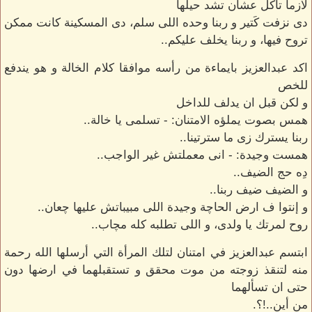
لازما تاكل عشان تشد حيلها
دى نزفت كَتير و ربنا وحده اللى سلم، دى المسكينة كانت ممكن
تروح فيها، و ربنا يخلف عليكم..
اكد عبدالعزيز بايماءة من رأسه موافقا كلام الخالة و هو يندفع
للخص
و لكن قبل ان يدلف للداخل
همس بصوت يملؤه الامتنان: - تسلمى يا خالة..
ربنا يسترك زى ما سترتينا..
همست وجيدة: - انى معملتش غير الواجب..
دِه حج الضيف..
و الضيف ضيف ربنا..
و إنتوا ف ارض الحاچة وجيدة اللى مبيباتش عليها چعان..
روح لمرتك يا ولدى، و اللى تطلبه كله مچاب..
ابتسم عبدالعزيز في امتنان لتلك المرأة التي أرسلها الله رحمة
منه لتنقذ زوجته من موت محقق و تستقبلهما في ارضها دون
حتى ان تسألهما
من أين..!؟.