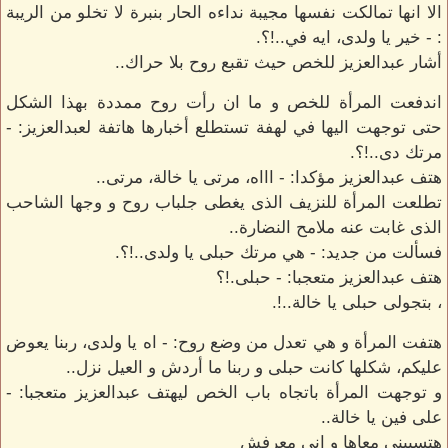
الا انها تمالكت نفسها مجيبة نداءه الحار بنبرة لا تخلو من الريبة
: - خير يا ولدى، ايه في..!؟.
أشار عبدالعزيز للخص حيث تقبع روح بلا حراك..
اندفعت المرأة للخص و ما ان رأت روح ممددة بهذا الشكل
حتى توجهت اليها في لهفة تستطلع أخبارها هاتفة لعبدالعزيز: -
مرتك دى..!؟.
هتف عبدالعزيز مؤكدا: - اااه، مرتى يا خالة، مرتى..
تطلعت المرأة للنزيف الذى يغطى جلباب روح و وجها الشاحب
الذى غابت عنه ملامح النضارة..
فسألت من جديد: - هي مرتك حبلى يا ولدى..!؟.
هتف عبدالعزيز متعجبا: - حبلى.!؟
، بتجولى حبلى يا خالة..!.
هتفت المرأة و هي تعدل من وضع روح: - اه يا ولدى، ربنا يعوض
عليكم، شكلها كانت حبلى و ربنا ما أردش و العيل نزل..
و توجهت المرأة باتجاه باب الخص ليهتف عبدالعزيز متعجبا: -
على فين يا خالة..
هتسبينى معاها و انى معرفش