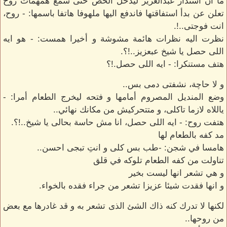
ما ان استدار عبدالعزيز ليدخل الخص حتى سمع همهمات روح
تعلن عن بدأ استفاقتها فاندفع اليها ملهوفا هاتفا باسمها: - روح،
انت فوجتى..!.
نظرت اليه نظرات هائمة مشوشة و أخيرا همست: - هو ايه
اللى حصل يا شيخ عبعزيز..!؟.
هتف مستنكرا: - ايه اللى حصل.!؟
و لا حاچة، نشفتى دمى بس..
وضع المنديل المصروم أمامها و فتحه ليخرج الطعام أمرا: -
ياللاه لازما تاكلى، و متتحركيش من مكانك نهائي..
هتفت روح: - ايه اللى حصل، انا مش حاسة بحالى يا شيخ..!؟.
مد كفه بالطعام لها
هامسا في شجن: -طب بس كلى و انتِ تبجى احسن..
تناولت من كفه الطعام تلوكه في قلق
و هي تشعر انها ليست بخير
و انها فقدت شيئا عزيزا تشعر من جراء فقده بالخواء.
لكنها لا تدرك كنه ذاك الشئ الذى تشعر به و قد غادرها مع بعض
من روحها..