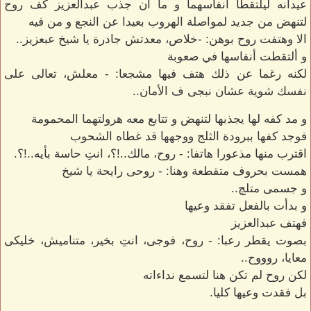
عيدانه ليلتقطا أنفاسهما و ما ان جذب عبدالعزيز كف روح
لتنهض من جديد لمواصلة الهروب بعيدا عن النجع و من فيه
الا وهتفت روح بوهن: -خلاص، معدتش جادرة يا شيخ عبعزيز..
و ألتقطت أنفاسها في صعوبة
لكنه رغما عن ذلك هتف فيها مشجعا: - معلش، تعالى على
نفسك شوية عشان نبجى ف الأمان..
و مد كفه لها يجذبها لتنهض و تتابع معه هرولتهما المحمومة
فوجد كفها ببرودة الثلج ووجهها قد غطاه الشحوب
اقترب منها مذعورا هاتفا: - روح، مالك..!؟، انتِ حاسة بأيه..!؟.
همست بحروف متقطعة وهنا: - روحى رايحة يا شيخ
و جسمى متلچ..
و بدأت بالفعل تفقد وعيها
فهتف عبدالعزيز
بصوت يقطر رعبا: - روح، فوجى، انتِ بخير، متناميش، خليكى
معايا، روووح..
لكن روح لم تكن هنا لتسمع نداءاته
بل فقدت وعيها كليا.