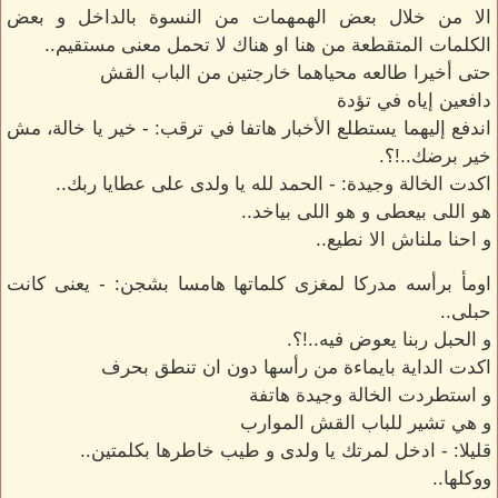
الا من خلال بعض الهمهمات من النسوة بالداخل و بعض
الكلمات المتقطعة من هنا او هناك لا تحمل معنى مستقيم..
حتى أخيرا طالعه محياهما خارجتين من الباب القش
دافعين إياه في تؤدة
اندفع إليهما يستطلع الأخبار هاتفا في ترقب: - خير يا خالة، مش
خير برضك..!؟.
اكدت الخالة وجيدة: - الحمد لله يا ولدى على عطايا ربك..
هو اللى بيعطى و هو اللى بياخد..
و احنا ملناش الا نطيع..
اومأ برأسه مدركا لمغزى كلماتها هامسا بشجن: - يعنى كانت
حبلى..
و الحبل ربنا يعوض فيه..!؟.
اكدت الداية بايماءة من رأسها دون ان تنطق بحرف
و استطردت الخالة وجيدة هاتفة
و هي تشير للباب القش الموارب
قليلا: - ادخل لمرتك يا ولدى و طيب خاطرها بكلمتين..
ووكلها..