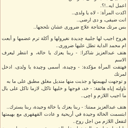
اعمل ايه..!؟.
اكدت المرأة: - لاه يا ولدى..
انت ضيفى، و دى ارضى..
بس مرتك محتاجة علاچ ضرورى عشان نلحجها..
هروح اجيب لها جلبية چديدة نغيرولها و أكلة ترم عضمها و أبعت
ام محمد الداية تطل عليها ضرورى..
هتف عبدالعزيز شاكرا: - ربنا يعزك يا خالة، و انتظر ليعرف
الاسم
فهتفت المرأة مؤكدة: - وچيدة، أسمى وچيدة يا ولدى، ادخل
لمرتك
و توجهت لبهيمتها و جذبت منها منديل مغلق مطبق على ما به
ناولته إياه هاتفة: - خد، فوجها و خليها تاكل، لازما تاكل على بال
ما اجيب اللازم و اچى..
هتف عبدالعزيز ممتنا: - ربنا يعزك يا خالة وجيدة، ربنا يسترك..
ابتسمت الخالة وجيدة في أريحية و عادت القهقهرى مع بهيمتها
لتفعل اللازم من اجل روح..