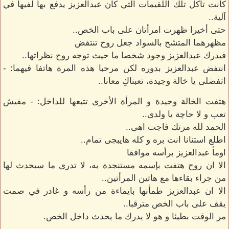
كانت تأكل تلك اللقيمات التي كان عبدالعزيز يدفع بها لفيها في
آلية..
حتى أخيرا ظهرت امرأتان على باب الخص..
مظهرهما المتشح بالسواد جعل روح تنتفض
فيدرك عبدالعزيز وجود شخصا ما حيث توجه روح نظراتها..
انتفض عبدالعزيز بدوره لكن مرحبا هذه المرة هاتفا فيهما: -
اتفضلى يا خالة وجيدة، تعبناكِ معانا..
هتفت الخالة وجيدة و المرأة الأخرى تتبعها للداخل: - مفيش
تعب و لا حاچة يا ولدى..
الحمد لله مرتك فاجت اهى..
اطلع استنانا انت بره و كله هايبجى تمام..
اومأ عبدالعزيز برأسه موافقا
الا ان روح هتفت بإسمه مستنجدة به، لا تدرى ما سيحدث لها
من جراء بقاءها مع هاتين المرأتين..
الا ان عبدالعزيز طمأنها بايماءة من رأسه و غادر في صمت
يقف على باب الخص مترقبا..
مر الوقت بطيئا و هو لا يدرك ما يحدث داخل الخص.