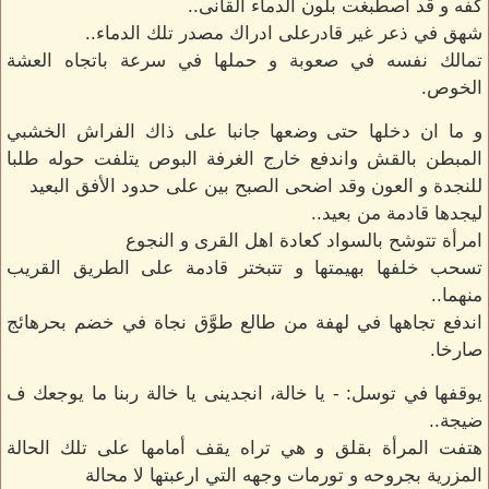
كفه و قد اصطبغت بلون الدماء القانى..
شهق في ذعر غير قادرعلى ادراك مصدر تلك الدماء..
تمالك نفسه في صعوبة و حملها في سرعة باتجاه العشة
الخوص.
و ما ان دخلها حتى وضعها جانبا على ذاك الفراش الخشبي
المبطن بالقش واندفع خارج الغرفة البوص يتلفت حوله طلبا
للنجدة و العون وقد اضحى الصبح بين على حدود الأفق البعيد
ليجدها قادمة من بعيد..
امرأة تتوشح بالسواد كعادة اهل القرى و النجوع
تسحب خلفها بهيمتها و تتبختر قادمة على الطريق القريب
منهما..
اندفع تجاهها في لهفة من طالع طوَّق نجاة في خضم بحرهائج
صارخا.
يوقفها في توسل: - يا خالة، انجدينى يا خالة ربنا ما يوجعك ف
ضيجة..
هتفت المرأة بقلق و هي تراه يقف أمامها على تلك الحالة
المزرية بجروحه و تورمات وجهه التي ارعبتها لا محالة