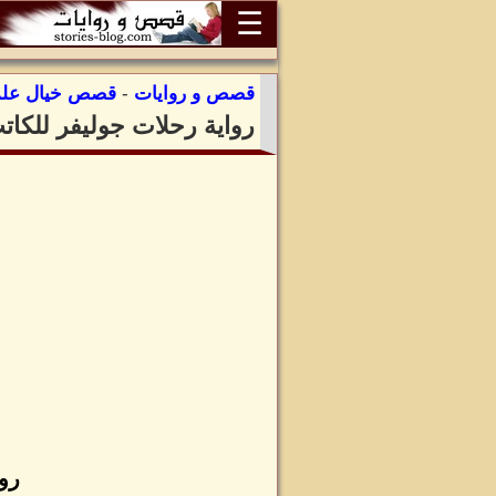
☰
قصص و روايات
-
قصص خيال عل
رواية رحلات جوليفر للكات
رو