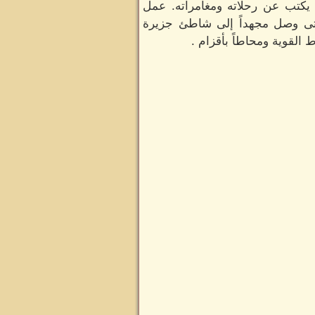
م 1726 حول الرجل الإنجليزي ليمويل جليفر Lemuel Gulliver الذي يكتب عن رحلاته ومغامراته. عمل
تى وصل مجهداً إلى شاطئ جزيرة
القوية ومحاطاً بأقزام .