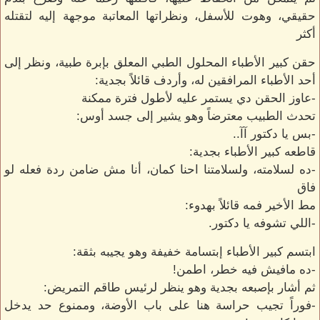
حقيقي، وهوت للأسفل، ونظراتها المعاتبة موجهة إليه لتقتله
أكثر
حقن كبير الأطباء المحلول الطبي المعلق بإبرة طبية، ونظر إلى
أحد الأطباء المرافقين له، وأردف قائلاً بجدية:
-عاوز الحقن دي يستمر عليه لأطول فترة ممكنة
تحدث الطبيب معترضاً وهو يشير إلى جسد أوس:
-بس يا دكتور آآ..
قاطعه كبير الأطباء بجدية:
-ده لسلامته، ولسلامتنا احنا كمان، أنا مش ضامن ردة فعله لو
فاق
مط الأخير فمه قائلاً بهدوء:
-اللي تشوفه يا دكتور.
ابتسم كبير الأطباء إبتسامة خفيفة وهو يجيبه بثقة:
-ده مافيش فيه خطر، اطمن!
ثم أشار بإصبعه بجدية وهو ينظر لرئيس طاقم التمريض:
-فوراً تجيب حراسة هنا على باب الأوضة، وممنوع حد يدخل