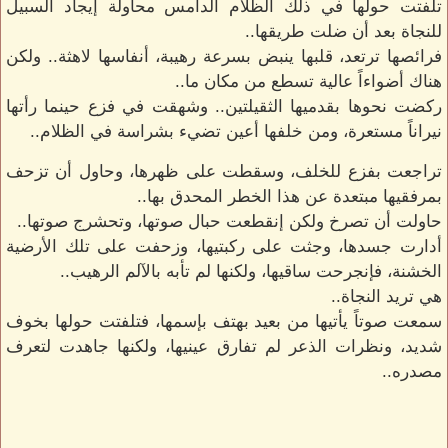
تلفتت حولها في ذلك الظلام الدامس محاولة إيجاد السبيل
للنجاة بعد أن ضلت طريقها..
فرائصها ترتعد، قلبها ينبض بسرعة رهيبة، أنفاسها لاهثة.. ولكن
هناك أضواءاً عالية تسطع من مكان ما..
ركضت نحوها بقدميها الثقيلتين.. وشهقت في فزع حينما رأتها
نيراناً مستعرة، ومن خلفها أعين تضيء بشراسة في الظلام..
تراجعت بفزع للخلف، وسقطت على ظهرها، وحاول أن تزحف
بمرفقيها مبتعدة عن هذا الخطر المحدق بها..
حاولت أن تصرخ ولكن إنقطعت حبال صوتها، وتحشرج صوتها..
أدارت جسدها، وجثت على ركبتيها، وزحفت على تلك الأرضية
الخشنة، فإنجرحت ساقيها، ولكنها لم تأبه بالآلم الرهيب..
هي تريد النجاة..
سمعت صوتاً يأتيها من بعيد بهتف بإسمها، فتلفتت حولها بخوف
شديد، ونظرات الذعر لم تفارق عينيها، ولكنها جاهدت لتعرف
مصدره..