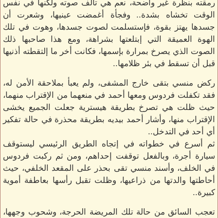
رمقته بنظرة غير واضحة، نعم هي تألف صوته ولكنها في نفس
الوقت تخشاه بشدة.. وفجأة أغمضت عينيها، وشعرت أن
جسدها يهتز بقوة، فإستسلمت لصوت جسدها، وهوت في تلك
الهوة العميقة التي إبتلعتها بشراهة، ومع هذا صاحبها ذلك
الصوت الذي يصرخ بمرارة بإسمها، فكانت أخر ما إلتقطته أذنيها
قبل أن تسقط في بئر ظلامها..
ركض منسي بتقى خارج المشفى، ولم يعبأ بملاحقة الأمن له،
فقد تكفلت فردوس ومعها أحمد في منعهما من الإقتراب منهما،
حيث ظلت هي تصرخ بطريقة هيسترية جعلت الجميع يخشى
الإقتراب منها، وأشار أحمد بيديه بطريقة محذرة في حالة تفكير
أي أحد في التدخل..
ثم أسرع في خطواته في إتجاه الطريق الرئيسي ليستوقف
سيارة أجرة، وبالفعل توقفت إحداهم، ومن ثم ركبت فردوس
في الخلف، وأسند منسي تقى بحذر على المقعد الخلفي، حيث
أحاطتها والدتها من ذراعيها، وظلت تقبل رأسها بعاطفة أموية
كبيرة..
تعجب السائق من حالة تلك المريضة الحرجة، وشحوب وجهها،