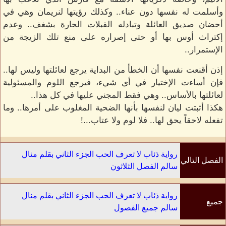
وأسلمت له نفسها دون عناء.. وكذلك رؤيتها لنريمان وهي في
أحضان صديق العائلة وتبادله القبلات الحارة بشغف.. وعدم
إكتراث أوس بها أو حتى إصراره على منع تلك الزيجة من
الإستمرار..
إذن أقنعت نفسها أن الخطأ من البداية يرجع لعائلتها وليس لها..
فإن أساءت الإختيار في أي شيء، فيرجع اللوم والمسئولية
لعائلتها بالأساس.. وهي فقط المجني عليها في كل هذا..
هكذا أثبتت ليان لنفسها بأنها الضحية المغلوب على أمرها.. وما
تفعله لاحقاً يحق لها.. فلا لوم ولا عتاب...!
رواية ذئاب لا تعرف الحب الجزء الثاني بقلم منال
الفصل التالي
سالم الفصل الثلاثون
رواية ذئاب لا تعرف الحب الجزء الثاني بقلم منال
جميع
سالم جميع الفصول