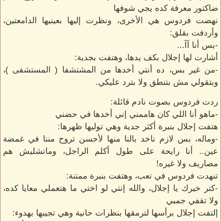
ضاكتور معرفة كده يجي شوفها
نهضت فردوس هي الأخرى، ونظرت إليها بعينيها الدامعتين،
وأردفت بقلق:
-بس أنا آآ...
أشارت لها إجلال بكف يدها، وهتفت بجدية:
-من غير بس، ده أنتي أخدها من المشتشفا ( المستشفى )،
وبتقولي مش بتنطق ولا بترد عليكي.
ردت فردوس بصوت نادم قائلة:
-ماهو أنا اللي كان هاممني إني أخدها في حضني
هتفت إجلال بنبرة أكثر جدية وهي توليها ظهرها:
-وماله، بس لازم ناخد بالنا منها لأحسن تروح مننا في غمضة
عين.. أنا رايحة على طول أكلم الراجل، وماتشليش هم
مصاريف ولا غيره!
تنهدت فردوس في تعب، وهتفت بنبرة ممتنة:
-كتر خيرك يا إجلال، والله إنتي لو اختي ما هتعملي معايا كده،
ولا تقفي جمبي
إلتفت إجلال برأسها لترمقها بنظرات حانية وهي تجيبها بهدوء: