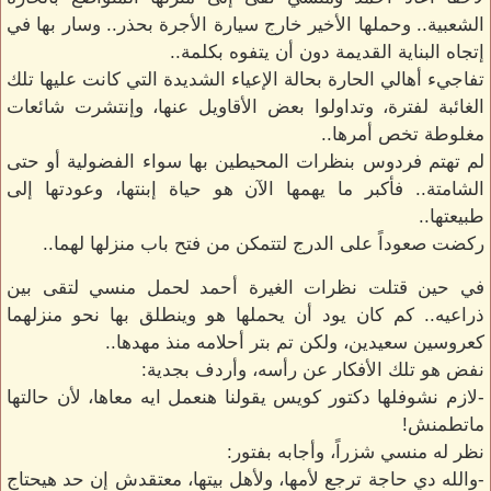
الشعبية.. وحملها الأخير خارج سيارة الأجرة بحذر.. وسار بها في
إتجاه البناية القديمة دون أن يتفوه بكلمة..
تفاجيء أهالي الحارة بحالة الإعياء الشديدة التي كانت عليها تلك
الغائبة لفترة، وتداولوا بعض الأقاويل عنها، وإنتشرت شائعات
مغلوطة تخص أمرها..
لم تهتم فردوس بنظرات المحيطين بها سواء الفضولية أو حتى
الشامتة.. فأكبر ما يهمها الآن هو حياة إبنتها، وعودتها إلى
طبيعتها..
ركضت صعوداً على الدرج لتتمكن من فتح باب منزلها لهما..
في حين قتلت نظرات الغيرة أحمد لحمل منسي لتقى بين
ذراعيه.. كم كان يود أن يحملها هو وينطلق بها نحو منزلهما
كعروسين سعيدين، ولكن تم بتر أحلامه منذ مهدها..
نفض هو تلك الأفكار عن رأسه، وأردف بجدية:
-لازم نشوفلها دكتور كويس يقولنا هنعمل ايه معاها، لأن حالتها
ماتطمنش!
نظر له منسي شزراً، وأجابه بفتور:
-والله دي حاجة ترجع لأمها، ولأهل بيتها، معتقدش إن حد هيحتاج