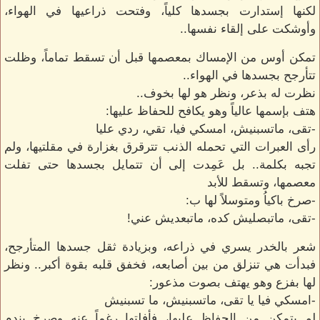
لكنها إستدارت بجسدها كلياً، وفتحت ذراعيها في الهواء،
وأوشكت على إلقاء نفسها..
تمكن أوس من الإمساك بمعصمها قبل أن تسقط تماماً، وظلت
تتأرجح بجسدها في الهواء..
نظرت له بذعر، ونظر هو لها بخوف..
هتف بإسمها عالياً وهو يكافح للحفاظ عليها:
-تقى، ماتسبنيش، امسكي فيا، تقي، ردي عليا
رأى العبرات التي تحمله الذنب تترقرق بغزارة في مقلتيها، ولم
تجبه بكلمة.. بل عَمِدت إلى أن تتمايل بجسدها حتى تفلت
معصمها، وتسقط للأبد
-صرخ باكياُ ومتوسلاً لها ب:
-تقى، ماتبصليش كده، ماتبعديش عني!
شعر بالخدر يسري في ذراعه، وبزيادة ثقل جسدها المتأرجح،
فبدأت هي تنزلق من بين أصابعه، فخفق قلبه بقوة أكبر.. ونظر
لها بفزع وهو يهتف بصوت مذعور:
-امسكي فيا يا تقى، ماتسبنيش، ما تسبنيش
لم يتمكن من الحفاظ عليها، فأفلتها رغماً عنه وصرخ بندم