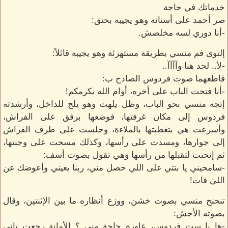
خدماتك في حاجة
صر أحمد على أسنانه وهو يجيبه بحنق:
-أنا دوري لسه مخلصش.
إلتوى فم منسي بطريقة مستهزئة وهو يجيبه قائلاً:
-لأ.. لحد هنا وآآآآ..
قاطعهما صوت فردوس الصادح ب:
-أنا فتحت الباب على أخره، أوام الله يكرمكم!
إتجه منسي نحو الباب، وظل يلهث وهو يلج للداخل، وأرشدته
فردوس إلى مكان غرفتها، فوضعها برفق على الفراش،
وأسرعت هي بتغطيتها بالملاءة، وجلست على طرف الفراش
إلى جوارها، ومسدت على رأسها، وكذلك مسحت على وجنتها،
ثم إنحنت لتقبلها من رأسها وهي تقول بصوت أسف:
-سامحيني يا بنتي على اللي حصل مني، ربنا يعيني وأعوضك عن
اللي فات!
تنحنح منسي بصوت خشن، ووزع أنظاره ما بين الإثنتين، وقال
بصوته الأجش:
-ها يا ست فردوس، عاوزة حاجة مني ؟ الأمانة رجعت تاني