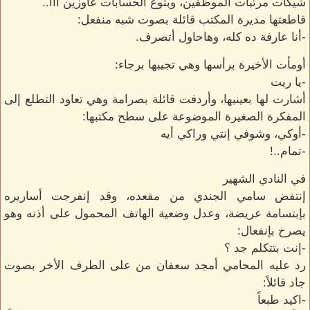
شيكات مرتبات الموظفين، وبتوع الحسابات عاوزين آآآ..
قاطعتها مديرة المكتب قائلة بصوت شبه منفعل:
-أنا عارفة ده كله، وهاحاول أتصرف.
أومأت الأخيرة برأسها وهي تجيبها برجاء:
-يا ريت
أشارت لها بعينيها، وأردفت قائلة بصرامة وهي تعاود التطلع إلى
المفكرة الصغيرة الموضوعة على سطح مكتبها:
-أوكي، وشوفي إنتي وراكي أيه
-تمام..!
في النادي الشهير
إنتفض سامي الجندي من مقعده، وقد إنفرجت أساريره
بإبتسامة عريضة، وعدل وضعية الهاتف المحمول على أذنه وهو
يصرخ بإنفعال:
-إنت بتتكلم جد ؟
رد عليه المحامي أمجد سعفان من على الطرف الأخر بصوت
جاد قائلاً:
-اكيد طبعاً