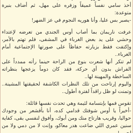
أخذ سامي نفساً عميقاً وزفره على مهل، ثم أضاف بنبرة
متوعدة:
-يصبر بس عليا، وأنا هوريه النجوم في عز الضهر!
عرفت ناريمان بما أصاب أوس الجندي من تعرضه لإعتداء
وحشي على يد بعض الغرباء في المشفى، فلم تهتم بالأمر،
وإكتفت فقط بزيارته حفاظاً على صورتها الإجتماعية أمام
الغرباء..
لم تنكر أنها شعرت بنوع من الراحة حينما رأته ممدداً على
الفراش بدون أي حركة، فقد كان دوماً يزعجها بنظراته
الساخطة والمهينة لها..
واليوم إرتاحت من تلك النظرات الكاشفة لحقيقتها المشينة..
وتمنت لو ظل راقداً لفترة أطول..
تقوس فمها بإبتسامة لئيمة وهي تحدث نفسها قائلة:
-أخيراً يا أوس شوفتك قدامي كده، أنا بأقشعر من وجودك
حواليا، وقريب هارتاح منك ومن أبوك، وأفوق لنفسي بقى، كفاية
سنين عمري اللي ضاعت هدر معاكو، وإنت لا من دمي ولا من
لحمي!