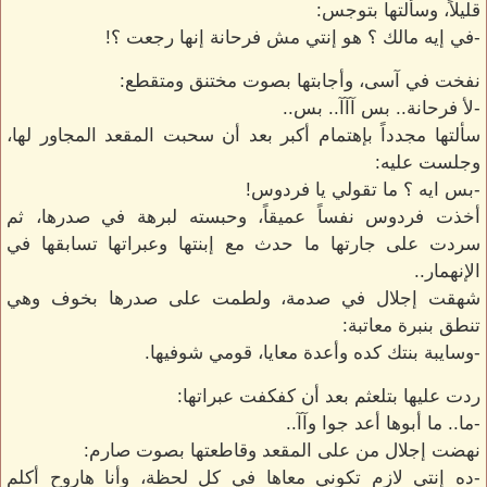
قليلاً، وسألتها بتوجس:
-في إيه مالك ؟ هو إنتي مش فرحانة إنها رجعت ؟!
نفخت في آسى، وأجابتها بصوت مختنق ومتقطع:
-لأ فرحانة.. بس آآآ.. بس..
سألتها مجدداً بإهتمام أكبر بعد أن سحبت المقعد المجاور لها،
وجلست عليه:
-بس ايه ؟ ما تقولي يا فردوس!
أخذت فردوس نفساً عميقاً، وحبسته لبرهة في صدرها، ثم
سردت على جارتها ما حدث مع إبنتها وعبراتها تسابقها في
الإنهمار..
شهقت إجلال في صدمة، ولطمت على صدرها بخوف وهي
تنطق بنبرة معاتبة:
-وسايبة بنتك كده وأعدة معايا، قومي شوفيها.
ردت عليها بتلعثم بعد أن كفكفت عبراتها:
-ما.. ما أبوها أعد جوا وآآ..
نهضت إجلال من على المقعد وقاطعتها بصوت صارم:
-ده إنتي لازم تكوني معاها في كل لحظة، وأنا هاروح أكلم