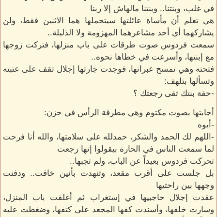
في غلب، وبنتنا.. وبنتنا مالهاش إلا ربنا
هي تعلم أن مأساة عائلتها سيتحملها هما الاثنين فقط، ولن
يشاركهما أي أحد مشاعرهما المهزومة ولا الذليلة..
سمعت فردوس صوت طرقات على باب منزلها، فتركت زوجها
مع إبنتها، وأسرعت في خطاها نحوه..
فتحته وهي تمسح عبراتها، فوجدت جارتها إجلال تقف على عتبته
وتسألها بتلهف:
-حقة بنتك تقى رجعتك ؟
أجابتها بصوت مكتوم وهي مطرقة الرأس في حزن:
-أيوه
-اللهم لك الحمد والشكر، حمدلله على سلامتها، والله أنا فرحت
لما سمعت الناس في الحارة بيقولوا إنها رجعت
تحركت فردوس بعيداً عن الباب، ولم تجبها..
بل جلست على أقرب مقعد، وتنهدت بأنين خافت.. ودفنت
وجهها بين راحتيها
عقدت إجلال حاجبيها في إستغراب ثم أغلقت باب المنزل،
وسارت خلفها، وأسندت كفها المجعد على كتفها، وضغطت عليه