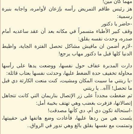
مهما كان مين!
هز رئيس طاقم التمريض رأسه بإزعان لأوامره، واجابه بنبرة
رسمية:
-حاضر يا دكتور
وقف كبير الأطباء متسمراً في مكانه بعد أن عقد ساعديه أمام
صدره، وحدث نفسه بقلق:
-لازم أضمن ان مافيش مشاكل تحصل الفترة الجاية، واظبط
الدنيا كلها قبل ما دكتور مهاب يرجع!
دارت المدبرة عفاف حول نفسها، ووضعت يدها على رأسها
محاولة تخفيف حدة الضغط عليها، وحدثت نفسها بعتاب قائلة:
-يا ريتني ما سيبت المكان ومشيت، كنت منعت الكارثة دي قبل
ما تحصل! آآآه.. يا ريتني
ثم ضغطت مجدداً على زر الإتصال بناريمان التي كانت تتجاهل
إتصالاتها، فزفرت بغضب وهي تهتف بخيبة أمل:
-استحالة تكون دي أم، دي كأنها مصدقت!
يئست هي من ردها عليها، فأعادت وضع هاتفها في حقيبتها،
وتمتمت مع نفسها بقلق بالغ وهي تدور في الرواق..