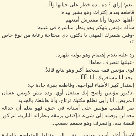
-نعم! إزاي ؟ ده.. ده خطر على حياتها وآآ...
قاطعه بعدم إكتراث وهو يشير بيده:
-أهلها خدوها وأنا مقدرش أمنعهم
سأله مؤنس بتهكم وهو ينظر مباشرة في عينيه:
-وفين ضميرك المهني يا دكتور، دي محتاجة رعاية من نوع خاص
؟!
رد عليه بعدم إهتمام وهو يوليه ظهره:
-عيلتها تتصرف معاها!
لوى مؤنس فمه بسخط أكبر وهو يتابع قائلاً:
-بجد أنا مستغربك، أنا..آآآآ...
إستدار كبير الأطباء ليواجهه، وقاطعه بنبرة جادة ب:
-دكتور مؤنس واضح إنك منفعل أوي، وده مش كويس عشان
المريض، أنا رأيي تطلع مكتبك ترتاح، وأنا هابلغك بالجديد
صر الطبيب مؤنس على أسنانه في حنق، فهو يعلم أن جداله
معه لن يوصله إلى شيء، فإكتفى برمقه بنظراته النارية، ثم كور
قبضة يده، وإنصرف وهو يغمغم بغضب..
لاحقاً أعاد أحمد ومنسي تقى إلى منزلها المتواضع بالحارة