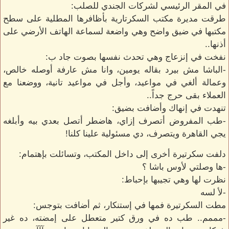
في المقر الرئيسي لشركات الجندي للصلب:
طرقت مديرة مكتب السكرتارية بأظافرها المطلية على سطح
مكتبها في ضيق واضح وهي واضعة لسماعة الهاتف الأرضي على
أذنها..
نفخت في إنزعاج وهي تحدث نفسها بصوت جاد ب:
-الباشا مش بيرد بقاله يومين، وانا مش عارفة أوصله خالص،
وعمالة ألغي في مواعيد، وأجل في مواعيد تانية، ووضعنا مع
العملاء بقى حرج جداً..
تنهدت في إنهاك وأضافت بضيق:
-طب المفروض أتصرف إزاي، هاضطر أتصل بعدي بيه وأبلغه
يجي القاهرة ويتصرف، دي مسئولية علينا كلنا!
دلفت سكرتيرة أخرى إلى داخل المكتب، وتسائلت بإهتمام:
-ها وصلتي لأوس باشا ؟
نظرت لها وهي تجيبها بإحباط:
-لأ لسه
مطت السكرتيرة فمها في إستنكار، ثم أضافت بتوجس:
-مممم.. طب ده في ورق كتير متعطل على إمضته، ده غير