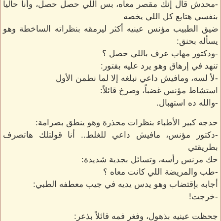
-محدش قال إنك مقصر معاه، بس اللي حصل حصل، وأنا حالياً
بنفسي هتابع كل اللي يخصه
ضيق الطبيب مؤنس عينيه أكثر ليرمقه بنظراته الساخطة وهو
يسأله بحنق:
-ودكتور مهاب عرف باللي حصل ؟
تنهد في إرهاق وهو يرد عليه بفتور:
-لأ لسه، ومافيش داعي نبلغه إلا لما نطمن الأول
استشاط مؤنس غضباً، وصرخ قائلاً:
-والله ده استهبال.
حدجه كبير الأطباء بنظرات محذرة وهو ينطق بصرامة:
-دكتور مؤنس، مافيش داعي للغلط.. أنا قولتلك هاتصرف
بطريقتي
حك مرنس رأسه، وتسائل بجدية شديدة:
-طب والمريضة اللي كانت معاه ؟
أجابه بإقتضاب وهو يدس يديه في جيب معطفه الطبي:
-خرجت!
جحظت عينيه بذهول، وفغر فمه قائلاً بذعر: