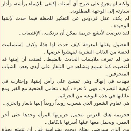
ولكنه لم يجرؤ على طرح أي أسئلة، إكتفى بالإيماء برأسه، وأدار
سيارته إلى الوجهة المطلوبة..
لم يكف عقل فردوس عن التفكير للحظة فيما حدث لإبنتها
الوحيدة..
لقد تعرضت لأبشع جريمة يمكن أن ترتكب.. الإغتصاب..
الفضول يقتلها لمعرفة كيف حدث لها هذا، وكيف إستسلمت
لحفنة من الذئاب البشرية لينهشوا عرضها..
هي لم تعرف ملابسات الحادث بالضبط.. فظنت أن إبنتها قد
أغتصبت كما تسمع وتشاهد في التلفاز على أيدي بعض الشباب
المنحرفين..
تنهدت في إنهاك وهي تمسح على رأس إبنتها، وإحتارت في
كيفية التصرف، فهي لا تعرف كيف تتعامل الضحية مع الغير ومع
عائلتها في هذه النوعية من الجرائم..
هي تقاوم الشعور الذي يتسرب رويداً رويداً إليها بالعار والخزي..
فجريمة هتك العرض تتحمل جريرتها المرأة وحدها حتى أخر
العمر.. ويحمل معها عبئها أسرتها بالكامل..
من الذي سيرضى بفتاة ذبحت بشراسة قبل أن تتمتع بحياة