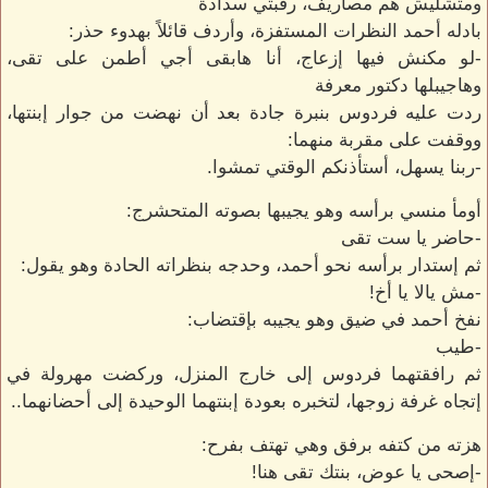
ومتشليش هم مصاريف، رقبتي سدادة
بادله أحمد النظرات المستفزة، وأردف قائلاً بهدوء حذر:
-لو مكنش فيها إزعاج، أنا هابقى أجي أطمن على تقى،
وهاجيبلها دكتور معرفة
ردت عليه فردوس بنبرة جادة بعد أن نهضت من جوار إبنتها،
ووقفت على مقربة منهما:
-ربنا يسهل، أستأذنكم الوقتي تمشوا.
أومأ منسي برأسه وهو يجيبها بصوته المتحشرج:
-حاضر يا ست تقى
ثم إستدار برأسه نحو أحمد، وحدجه بنظراته الحادة وهو يقول:
-مش يالا يا أخ!
نفخ أحمد في ضيق وهو يجيبه بإقتضاب:
-طيب
ثم رافقتهما فردوس إلى خارج المنزل، وركضت مهرولة في
إتجاه غرفة زوجها، لتخبره بعودة إبنتهما الوحيدة إلى أحضانهما..
هزته من كتفه برفق وهي تهتف بفرح:
-إصحى يا عوض، بنتك تقى هنا!