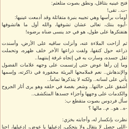
فتح عينيه بتثاقل، ونطق بصوت متلعثم:
-ت.. تقى!
أومأت برأسها وهي تجيبه بنبرة متفائلة وقد أدمعت عينيها:
-أيوه بنتك، تعالى عشان تشوفها، والله أول ما هاتشوفها
هتفتكرها على طول، هو في حد ينسى ضناه برضوه!
ثم أزاحت الملاءة عنه، وأنزلت ساقيه على الأرض، وأسندت
ذراعه حول كتفها، ولفت ذراعها الأخر خلف ظهره، وتحملت
ثقل جسده، وسارت به في إتجاه غرفة إبنتهما..
وما إن رأها عوض حتى إرتسمت على وجهه علامات الفضول
والإندهاش.. نعم فملامحها البريئة محفورة في ذاكرته، وإسمها
يأتي على لسانه.. ولكنه لا يتذكرها تماماً..
أشفق على حالتها.. وشعر بغصة في حلقه وهو يرى أثار الجروح
والكدمات على وجهها وأجزاء جسدها المتكشف..
سأل فردوس بصوت متقطع ب:
-ه.. هو.. م.. مالها ؟
نظرت بإنكسار له، وأجابته بخزي:
-اللي حصل لا يتقال ولا يتحكى، إدعيلها يا عوض، إدعيلها، احنا