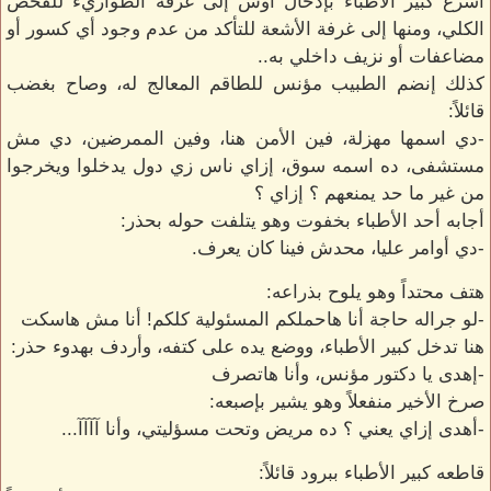
أسرع كبير الأطباء بإدخال أوس إلى غرفة الطواريء للفحص
الكلي، ومنها إلى غرفة الأشعة للتأكد من عدم وجود أي كسور أو
مضاعفات أو نزيف داخلي به..
كذلك إنضم الطبيب مؤنس للطاقم المعالج له، وصاح بغضب
قائلاً:
-دي اسمها مهزلة، فين الأمن هنا، وفين الممرضين، دي مش
مستشفى، ده اسمه سوق، إزاي ناس زي دول يدخلوا ويخرجوا
من غير ما حد يمنعهم ؟ إزاي ؟
أجابه أحد الأطباء بخفوت وهو يتلفت حوله بحذر:
-دي أوامر عليا، محدش فينا كان يعرف.
هتف محتداً وهو يلوح بذراعه:
-لو جراله حاجة أنا هاحملكم المسئولية كلكم! أنا مش هاسكت
هنا تدخل كبير الأطباء، ووضع يده على كتفه، وأردف بهدوء حذر:
-إهدى يا دكتور مؤنس، وأنا هاتصرف
صرخ الأخير منفعلاً وهو يشير بإصبعه:
-أهدى إزاي يعني ؟ ده مريض وتحت مسؤليتي، وأنا آآآآ...
قاطعه كبير الأطباء ببرود قائلاً: