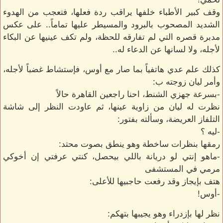
وقف كبير الأطباء خلفها يراقب ردة فعلها، فتعجب من الهدوء
الشديد المصحوب بالبرود والمسيطر عليها تماماً.. على عكس
مدبرة قصره التي لم تفارقه للحظة، ولم تكف عينيها عن البكاء
لأجله، ولا لسانها عن الدعاء له..
كذلك علم عدي هاتفياً بما صار مع أوس، فإستشاط غضباً لأجله،
وأمر ليان زوجته ب:
-بسرعة جهزي الشنط، احنا راجعين القاهرة حالاً
نظرت له ليان من زاوية عينها، ثم عاودت النظر إلى شاشة
التلفاز العريضة، وسألته بفتور:
-ليه ؟
رمقها بنظرات ساخطة وهو ينطق بصوت محتد:
-ماهو إنتي لو دريانة باللي بيحصل، كنتي عرفتي إن أخوكي
مرمي في المستشفى
هتف بإيجاز وقد رفعت حاجبيها للأعلى:
-أوس!
نظر لها بإزدراء وهو يجيبها بتهكم: