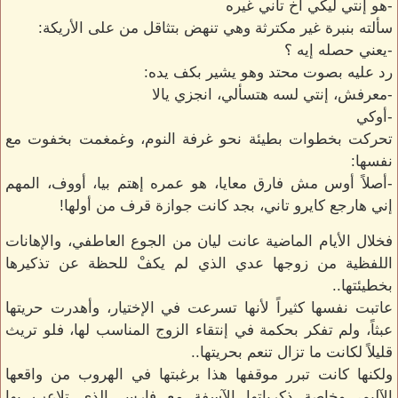
-هو إنتي ليكي أخ تاني غيره
سألته بنبرة غير مكترثة وهي تنهض بتثاقل من على الأريكة:
-يعني حصله إيه ؟
رد عليه بصوت محتد وهو يشير بكف يده:
-معرفش، إنتي لسه هتسألي، انجزي يالا
-أوكي
تحركت بخطوات بطيئة نحو غرفة النوم، وغمغمت بخفوت مع
نفسها:
-أصلاً أوس مش فارق معايا، هو عمره إهتم بيا، أووف، المهم
إني هارجع كايرو تاني، بجد كانت جوازة قرف من أولها!
فخلال الأيام الماضية عانت ليان من الجوع العاطفي، والإهانات
اللفظية من زوجها عدي الذي لم يكفْ للحظة عن تذكيرها
بخطيئتها..
عاتبت نفسها كثيراً لأنها تسرعت في الإختيار، وأهدرت حريتها
عبثاً، ولم تفكر بحكمة في إنتقاء الزوج المناسب لها، فلو تريث
قليلاً لكانت ما تزال تنعم بحريتها..
ولكنها كانت تبرر موقفها هذا برغبتها في الهروب من واقعها
الآليم، وخاصة ذكرياتها الآسفة مع فارس الذي تلاعب بها