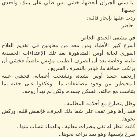
-يا ستي الجيران لبعضها، خشي بس طلي على بنتك، وأقعدي
جمبها!
ردت عليها بإيجاز قائلة:
-حاضر
في مشفى الجندي الخاص
أسرع كبير الأطباء ومن معه من معاونين في تقديم العلاج
الفوري لحالة أوس المتدهورة بعد تلك الإعتداءات الجسدية
عليه، وخاصة بعد أن انصرف الطبيب مؤنس غاضباً، فخشي أن
يرتكب حماقة ما، فبادر بالتصرف السريع..
إرتجف جسد أوس بشدة، وتشنجت أعصابه، فخشي عليه
المحيطين من وجود مضاعفات ما.. وعكفوا على حقنه بما
يتناسب مع حالته.. فسكن جسده، ولكن لم تهدأ روحه..
وظل يتصارع مع أحلامه المظلمة..
فقد رأها وهي تقف على شفا ذلك الجرف، فإنقبض قلبه، وركض
نحوها..
كانت تنظر له تقى بنظرات معاتبة.. والدماء تنساب منها..
صرخ بإسمها، وهو يمد ذراعه نحوها..