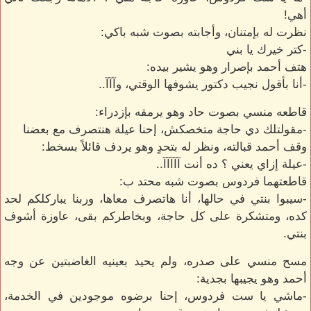
أهي!
نظرت له بإمتنان، وأجابته بصوت شبه باكي:
-كتر خيرك يا بني
هتف أحمد بإصرار وهو يشير بيده:
-أنا بأقول نجيب دكتور يشوفها الوقتي، وآآآ..
قاطعه منسي بصوت حاد وهو يرمقه بإزدراء:
-مقولتلك دي حاجة متخصكش، إحنا عيلة هنتصرف مع بعضنا
وقف أحمد قبالته، ونظر له بتحدٍ وهو يردف قائلاً بسخط:
-عيلة إزاي يعني ؟ ده أنت آآآآآ..
قاطعتهما فردوس بصوت شبه محتد ب:
-سيبوا بنتي في حالها، أنا هاتصرف معاها، وربنا يباركلكم لحد
كده، ومتشكرة على كل حاجة، وبخاطركم بقى، عاوزة أشوف
بنتي.
مسح منسي على صدره، ولم يحيد بعينيه الغاضبتين عن وجه
أحمد وهو يجيبها بجدية:
-ماشي يا ست فردوس، إحنا برضوه موجودين في الخدمة،