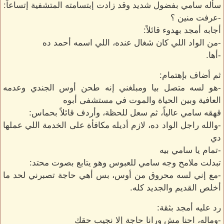
سأله سامي بفضول شديد وقد زادت إبتسامته المتشفية إتساعاً:
-عرفت منين ؟
أجابه أمجد بهدوء قائلاً:
-من الواد اللي كان شغال عنده، اللي اسمه أحمد ده
-أها.
ثم أضاف بإهتمام:
-هو لسه متصل بيا ومبلغني إنه طحن أوس الجندي وعدمه
العافية وبين الحياة والموت في مستشفى أبوه
قهقه سامي عالياً، ثم سعل للحظة، وأردف قائلاً بحماس:
-والله راجل الواد ده، لازم أديله مكافأة على الخدمة اللي عملها
دي
-تمام يا سامي بيه
تبدلت ملامح وجه سامي للعبوس وهو يتابع بصوت محتد:
-مع إني لسه محروق من أوس، بس أهي حاجة تصبرني لحد ما
أخلص القديم والجديد كله.
رد عليه أمجد بثقة:
-وماله، احنا مش ورانا حاجة إلا نجيب حقك