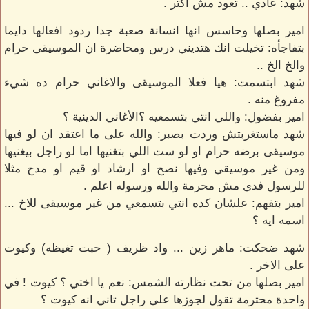
شهد: عادي .. تعود مش اكتر .
امير بصلها وحاسس انها انسانة صعبة جدا ردود افعالها دايما
بتفاجأه: تخيلت انك هتديني درس ومحاضرة ان الموسيقى حرام
والخ الخ ..
شهد ابتسمت: هيا فعلا الموسيقى والاغاني حرام ده شيء
مفروغ منه .
امير بفضول: واللي انتي بتسمعيه ؟الأغاني الدينية ؟
شهد ماستغربتش وردت بصبر: والله على ما اعتقد ان لو فيها
موسيقى برضه حرام او لو ست اللي بتغنيها اما لو راجل بيغنيها
ومن غير موسيقى وفيها نصح او ارشاد او قيم او مدح مثلا
للرسول فدي مش محرمة والله ورسوله اعلم .
امير بتفهم: علشان كده انتي بتسمعي من غير موسيقى للاخ ...
اسمه ايه ؟
شهد ضحكت: ماهر زين ... واد ظريف ( حبت تغيظه) وكيوت
على الاخر .
امير بصلها من تحت نظارته الشمس: نعم يا اختي ؟ كيوت ! في
واحدة محترمة تقول لجوزها على راجل تاني انه كيوت ؟