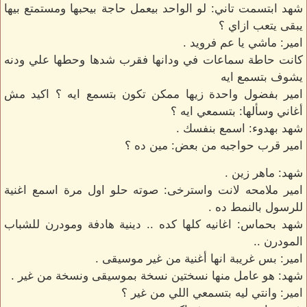
شهد ابتسمت تاني: لو الواحد بيعمل حاجة بيحبها ومستمتع بيها
يبقى يتعب ازاي ؟
امير: ماشي يا عم فرويد .
كانت حاطة سماعات في ودانها فقرب شدها وحطها علي ودنه
يشوف بتسمع ايه
امير بفضول واحدة زيها ممكن تكون بتسمع ايه ؟ اكيد مش
أغاني وسألها: بتسمعي ايه ؟
شهد بهدوء: اسمع بنفسك .
امير قرب حواجبه من بعض: مين ده ؟
شهد: ماهر زين .
امير ملامحه لانت واسترخى: صوته حلو اول مرة اسمع اغنية
للرسول بالنمط ده .
شهد بحماس: اغانيه كلها كده .. دينية هادفة ومودرن للشباب
المودرن ..
امير: بس غريبة انها أغنية من غير موسيقى .
شهد: هو عامل منها نسختين نسخة بموسيقى ونسخة من غير .
امير: وانتي ليه بتسمعي اللي من غير ؟