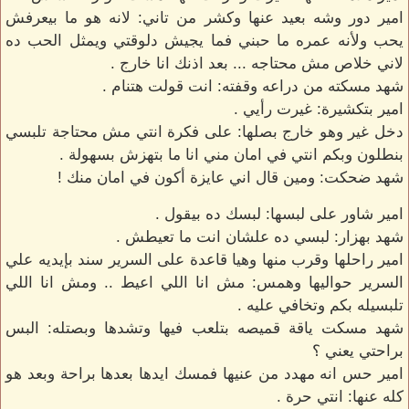
امير دور وشه بعيد عنها وكشر من تاني: لانه هو ما بيعرفش
يحب ولأنه عمره ما حبني فما يجيش دلوقتي ويمثل الحب ده
لاني خلاص مش محتاجه ... بعد اذنك انا خارج .
شهد مسكته من دراعه وقفته: انت قولت هتنام .
امير بتكشيرة: غيرت رأيي .
دخل غير وهو خارج بصلها: على فكرة انتي مش محتاجة تلبسي
بنطلون وبكم انتي في امان مني انا ما بتهزش بسهولة .
شهد ضحكت: ومين قال اني عايزة أكون في امان منك !
امير شاور على لبسها: لبسك ده بيقول .
شهد بهزار: لبسي ده علشان انت ما تعيطش .
امير راحلها وقرب منها وهيا قاعدة على السرير سند بإيديه علي
السرير حواليها وهمس: مش انا اللي اعيط .. ومش انا اللي
تلبسيله بكم وتخافي عليه .
شهد مسكت ياقة قميصه بتلعب فيها وتشدها وبصتله: البس
براحتي يعني ؟
امير حس انه مهدد من عنيها فمسك ايدها بعدها براحة وبعد هو
كله عنها: انتي حرة .