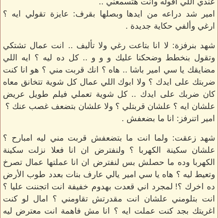
عندي اللي أقوله وانت هتسمعني ..
امير شد دراعه من ايدها وبصلها بقرف: عايزة تقولي ايه ؟
ارغي وألفي حكاية جديدة .
شهد بنرفزة: لا انا بتاعت رغي ولا تأليف .. انت عمال تشتكي
وتقول بنخطط وضحكنا عليك و و و .. كل ده ليه ؟ ايه اللي
مضايقك يا سي امير باشا .. هاه ؟ انك قربت مني ؟ هو انا كنت
ضربتك على ايدك ؟ ولا ابوك اللي عمال كل شوية تتخانق معاه
كان ضربك على ايدك .. كل شوية تعملي فيلم طويل عريض
علشان ايه ؟ علشان قربتلي ؟ ولا علشان بتضعف غصب عنك ؟
امير اتنرفز: انا ما بضعفش .
شهد زعقت: ولما انت ما بتضعفش قربت مني ليه امبارح ؟
علشان سكينة الكهربا ؟ ولنفترض ان انا فعلا نزلت سكينة
الكهربا وده ما حصلش بس لنفترض ان انا عملتها عمال تصرخ
وتعيط ليه ؟ هاه يا سي امير يالي عارف بنات بعدد طوب الأرض
ده اخرك ؟! لمجرد اني قعدت بهدوم خفيفة انت اتجننت عليا ؟
انت بتلومني علشان انت مقدرتش تقاومني ؟ امال لو كنت
اغريتك بجد كنت عملت ايه ؟ انا مش فاهمة انت معترض ليه