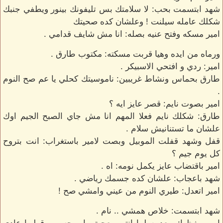
شهد ابتسمت بحب: لا سلامتك بس تليفونك بينور ويطفي جنبك
شكلك عامله سيلنت ! وعلشان كده صحيتك
امير مسكه وفتح عنيه بصله: انا مش شايف قدامي .
ورماه من ايده وهيا قربت مسكته: مكتوب طارق .
امير: ردي و افتحي الاسبيكر .
طارق بحماس ونشاط غريبين: ناموسيتك كحلي يا عم صح النوم
.
امير بصوت نايم: قصر عايز ايه ؟
طارق: شكلك نايم فعلا المهم انا مش جاي الصبح الجيم اوك
علشان ما تستنانيش سلام .
قفل وشهد قفلت الموبيل وبصت لامير باستغراب: انت بتروح
كل يوم جيم ؟
امير باقتضاب عايز يكمل نومه: اه .
شهد باعجاب: علشان كده جسمك رياضي .
امير اتعدل: طيري النوم من عيني وامشي صح !
شهد ابتسمت: خلاص همشي .. نام .