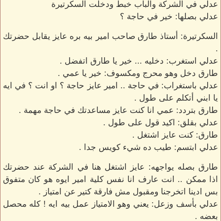
عدلي في الشركة والباب خبط ودخلت السكرتيرة
عدلي بصلها: خير في حاجة ؟
السكرتيرة: أستاذ طارق صاحب امير بيه بره عايز يقابل حضرتك
.
عدلي استغرب: دخليه ... خير يا طارق اتفضل .
طارق دخل وهو محرج ومكسوف: خير يا عمي .
عدلي باستغراب: في حاجة .. امير عايز حاجة ؟ او انت ؟ في ايه
يا ابني أتكلم على طول .
طارق بتردد: عمي انا كنت عايز مساعدتك في حاجة مهمة .
عدلي بقلق: اكيد قول على طول .
طارق: كنت عايز اشتغل .
عدلي ابتسم: طيب ده شيء كويس جدا .
طارق بصله يواجهه: عايز اشتغل هنا في الشركة عند حضرتك
اذا ممكن .. انت عارف انا نفس كلية امير ايوه هو كان متفوق
بس ادينا اتخرجنا ومقبول مش فارقة كتير عن امتياز .
عدلي بأسف وزعل: يعني وهو الامتياز عمل بيه ايه ! كله محصل
بعضه .