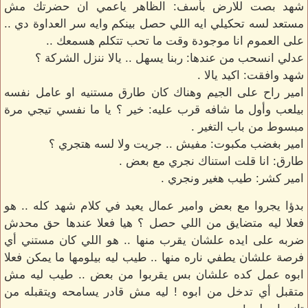
شهد بصت للارض بأسف: الظاهر ياعمي ان حضرتك مش
مستعد لسه تحكيلي ايه اللي حصل بينكم وايه سر العداوة دي ..
على العموم انا موجودة وقت ما تحب تتكلم هسمعك ..
عدلي انسحب من عندها: ربنا يسهل .. يالا ننزل الشركة ؟
شهد وافقت: اكيد يالا .
امير راح على الجيم وهناك كان طارق مستنيه او عامل نفسه
بيلعب وأول ما شافه قرب عليه: خير ؟ يا ما نفسي تيجي مرة
مبسوط من باب التغير .
امير بغضب مكبوت: مفيش .. جريت ولا لسه هتجري ؟
طارق: انا قلت استناك نجري مع بعض .
امير كشر: طيب هغير ونجري .
بدؤا يجروا مع بعض وامير عمال يعيد في كلام شهد كله .. هو
فعلا ليه متضايق من اللي حصل ؟ هيا فعلا عندها حق محدش
ضربه على ايده علشان يقرب منها .. هو اللي كان مستني أي
فرصة علشان يطفي ناره منها .. طيب ليه بيلومها ما يمكن فعلا
ابوه عمل كده علشان بس يقربوا من بعض .. طيب ليه مش
متقبل أي تدخل من ابوه ! ليه مش قادر يسامحه ويتقبله من