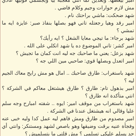
امير بيغظها: وبعدين لما انتي معجبة بيا وبجسمي قوليها عادي
مش لازم حوارات وجيم وكلام فاضي .
شهد ضحكت: ماشي براحتك نام .
امير رقد وهيا رجعتله تاني فهو بصلها بنفاذ صبر: عايزة ايه ما
تمشي ؟
شهد برجاء: ما تيجي معايا الشغل ؟ ايه رأيك؟
امير كشر: تاني الموضوع ده يا شهد اتكلي على الله .
شهد بزعل: يعني ما صاحبك جه ليه انت كمان ما تجيش ؟
امير اتعدل وبصلها قوي: صاحبي مين اللي جه ؟
شهد باستغراب: طارق صاحبك .. امال هو مش رايح معاك الجيم
ليه ؟
امير بذهول تام: طارق ؟ طارق هيشتغل معاكم في الشركة ؟
انتي متأكدة انه طارق ؟
شهد باستغراب من موقف امير: ايوه .. شفته امبارح وجه سلم
عليا وقالي انه هيشتغل عندنا في الشركة .
امير مصدوم من طارق ومش فاهم ليه عمل كدا وليه خبى عنه
وفجأة عنيه برقت وضيقها وهو باصص لشهد ومستنكر: وانتي أي
حد يسلم عليكي تسلمي ؟ مش قلتي ما بتسلميش ؟