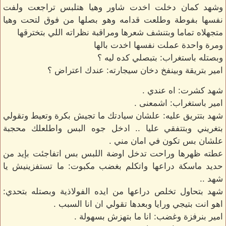
وشهد كمان دخلت اخدت شاور وهيا هتلبس تراجعت ولفت
نفسها بفوطة وطلعت قدامه وهو بصلها من فوق لتحت وهيا
متجهلاه تماما وبتنشف شعرها ومراقبة نظراته اللي بتخترقها
ومرة واحدة عملت نفسها اخدت بالها
وبصتله باستغراب: بتبصلي كده ليه ؟
امير بتريقة وبينفخ دخان سيجارته: عندك اعتراض ؟
شهد كشرت: اه عندي .
امير باستغراب: اشمعنى .
شهد بتتريق عليه: علشان سيادتك ما تجيش بكرة وتعيط وتقولي
بتغريني وبتتفقي عليا .. ادخل جوه البس واطلعلك محجبة
علشان بس تكون في امان مني .
عطته ظهرها وراحت تدخل اوضة اللبس بس اتفاجئت بإيد من
حديد ماسكة دراعها واتكلم بغضب مكبوت: ما تستفزينيش يا
شهد ..
شهد بتحاول تخلص دراعها من ايده الفولاذية وبصتله بتحدي:
اهو انت بتيجي ورايا وبعدها تقولي ان انا السبب .
امير بنرفزة وغضب: انا ما بتهزش بسهولة .