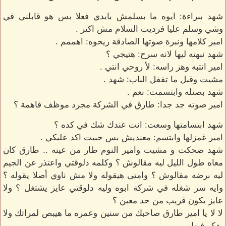
شهد ببراءة: ايوه ما بسلمش بايدي فعلا بس هو قابلني في
وشي وسلم عليا فرديت السلام مش اكتر .
امير كلامها ونبرة صوتها الصادقة ريحوه: اهممم .
شهد نبهته ليها لانه سرح: هتيجي ؟
امير انتبه وهز راسه: لأ روحي انتي .
مشيت وقبل ما تقفل الباب: شهد .
شهد بصتله وابتسمت: نعم .
امير صوته جد جدا: طارق في الشركة مجرد موظف فاهمة ؟
شهد ابتسامتها وسعت: انت عندك شك في كده ؟
امير غمزلها وابتسم: معنديش بس حبيت اكد عليكي .
شهد ضحكت و مشيت وامير النوم طار من عينه .. طارق كان
معاه طول الليل ليه مقالوش ؟ وكلمه دلوقتي واعتذر عن الجيم
ليه برضه مقالوش ؟ وامتى هيقوله ولا مش ناوي أصلا يقوله ؟
وايه سر شغله في شركة ابوه وليه دلوقتي عايز يشتغل ؟ ولا
عايز يكون قريب من حد معين ؟
لا لا يا امير طارق صاحبك من سنين وعمره ما هيبص لمراتك ولا
يفكر فيها ...