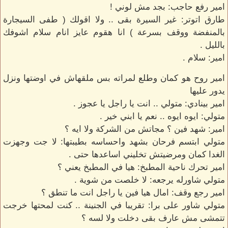
امير رفع حاجب: بجد مش لوني !
طارق اتوتر: غير السيرة بقى .. ولا اقولك ( طفى السيجارة
بالمنفضة ووقف بسرعة ) انا هقوم عايز انام سلام اشوفك
بالليل .
امير: سلام .
امير روح هو كمان وطلع لمراته بس ملقهاش في اوضتها ونزل
يدور عليها
امير بينادي: متولي .. انت يا راجل يا عجوز .
متولي: ايوه ايوه .. نعم يا ابني خير .
امير: شهد فين ؟ مجاتش من الشركة ولا ايه ؟
متولي ابتسم فرحان بشهد واحساسه بطيبتها: لا جت وجهزت
الغدا كمان ومرضيتش تخليني اساعدها حتى .
امير تحرك ناحية المطبخ: هيا في المطبخ يعني ؟
متولي شاورله يرجعه: لا خلصت من شوية .
امير رجع وقف: امال هيا فين يا راجل انت ما تنطق ؟
متولي شاور على برا: تقريبا في الجنينة .. كنت لمحتها خرجت
تتمشى مش عارف بقى دخلت ولا لسه ؟