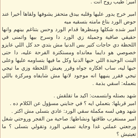
امير: طيب روح انت .
امير خرج يدور عليها وقلبه بيدق متحفز يشوفها ولقاها أخيرا عند
حوض الورد بتاع مامته بتسقيه ميه
امير شده شكلها ومنظرها قدام الورد وحس بتناغم بينهم وانها
حقيقي صافية وجميلة زي الورد دا وسرح بيها واتمنى في
اللحظة دي حاجات كتير بس الدنيا مش بتدي حد كل اللي عايزو
خصوصي هو دايما معانداه ومستكترة الفرحة عليه، دا حتى
البنت الوحيدة اللي حبها الدنيا وكل ما فيها بتساومه عليها وعلى
حبها ليه، ساب افكاره جواه وقرر يعيش اللحظة وزي ما تيجي
تيجي فقرر ينبهها انه موجود لانها مش شايفاه ومركزة باللي
بتعمله: اسقي بذمة .
شهد بصتله وابتسمت: اكيد ما تقلقش .
امير قربلها: بتعملي ايه ؟ في جنايني مسؤول عن الكلام ده .
شهد وهي لسه مكملة سقي الورد: عادي بتسلى مش اكتر .
امير مستغرب طاقتها ونشاطها: صاحية من الفجر وروحتي شغل
ورجعتي عملتي غدا وجاية تسقي الورد وتقولي بتسلى ؟ ما
تعبتيش ؟