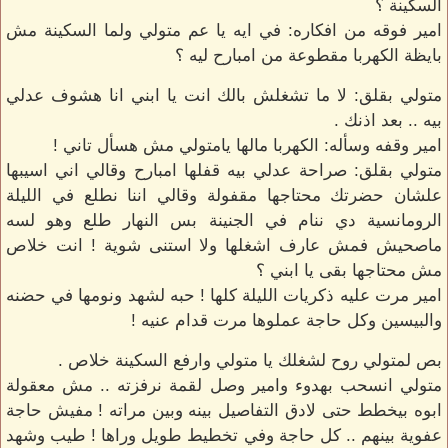
السكينة ؟
امير فوقه من افكاره: في ايه يا عم متولي ولما السكينة مش
بايظة الكهربا مقطوعة من امبارح ليه ؟
متولي بقلق: لا ما تشغلش بالك انت يا ابني انا هشوف عدلي
بيه .. بعد اذنك .
امير وقفه وسأله: الكهربا مالها يامتولي مش هسأل تاني !
متولي بقلق: صراحة عدلي بيه قفلها امبارح وقالي اني اسيبها
علشان حضرتك محتاجها مقفولة وقالي اننا نطلع في الليلة
الرومانسية دي ننام في الجنينة بس النهار طلع وهو لسه
ماصحيش فمش عارف اشغلها ولا استنى شوية ! انت خلاص
مش محتاجها بقى يا ابني ؟
امير مرت عليه ذكريات الليلة كلها ! حبه لشهد ونومها في حضنه
والبيسين وكل حاجة عملوها مرت قدام عنيه !
بص لمتولي روح لشغلك يا متولي وارفع السكينة خلاص .
متولي انسحب بهدوء وامير وصل لقمة نرفزته .. مش معقولة
ابوه بيخطط حتى لادق التفاصيل بينه وبين مراته ! مفيش حاجة
عفوية بينهم .. كل حاجة وفي تخطيط طويل وراها ! طيب وشهد