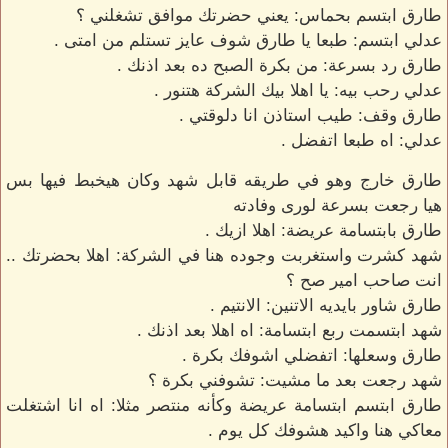
طارق ابتسم بحماس: يعني حضرتك موافق تشغلني ؟
عدلي ابتسم: طبعا يا طارق شوف عايز تستلم من امتى .
طارق رد بسرعة: من بكرة الصبح ده بعد اذنك .
عدلي رحب بيه: يا اهلا بيك الشركة هتنور .
طارق وقف: طيب استاذن انا دلوقتي .
عدلي: اه طبعا اتفضل .
طارق خارج وهو في طريقه قابل شهد وكان هيخبط فيها بس
هيا رجعت بسرعة لورى وفادته
طارق بابتسامة عريضة: اهلا ازيك .
شهد كشرت واستغربت وجوده هنا في الشركة: اهلا بحضرتك ..
انت صاحب امير صح ؟
طارق شاور بايديه الاتنين: الانتيم .
شهد ابتسمت ربع ابتسامة: اه اهلا بعد اذنك .
طارق وسعلها: اتفضلي اشوفك بكرة .
شهد رجعت بعد ما مشيت: تشوفني بكرة ؟
طارق ابتسم ابتسامة عريضة وكأنه منتصر مثلا: اه انا اشتغلت
معاكي هنا واكيد هشوفك كل يوم .