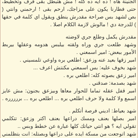
الجنينة هاه ! ده ايه ده كله ! مش هتبطل بقى قرف وتخطيط،
حتى فطارنا يكون على مزاجك، ارحم بقى ! ارحمني وانتي (
بص لشهد بس صراحة مقدرش ينطق ويقول اي كلمة في حقها
) للدرجة دي ! مالوش لازمة الكلام اصلا .
مقدرش يكمل وطلع جري لاوضته
وشهد طلعت جري وراه ولقته بيلبس هدومه وعقلها بيربط
الأمور ببعض: امير اسمعني .
امير زقها بعيد عنه وزعق: اطلعي بره واوعي تلمسيني .
شهد بخوف عليه: بس اسمعني مكنتش اعرف ...
امير زعق بصوته كله: اطلعي بره .
شهد بصدمة: صدقني .
امير قفل عقله تماما للحوار معاها وبيزعق بجنون: مش عايز
اسمع ولا كلمة ولا حرف اطلعي بره ... اطلعي بره ... بررررره .
شهد بعياط: اديني فرصة أتكلم .
امير بصلها بعنف ومسك دراعها بعنف اكتر وزعق: تتكلمي
تقولي ايه ؟ هو انتي حياتك كلها عبارة عن خطط وبس ..
شهد اتوجعت من مسكة ايده على دراعها وبصتله: انت بتظلمني