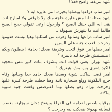
شهد بتريقة: واضح فعلا !
امير ساب دراعها وبصلها بحيرة: انتي عايزة ايه ؟
شهد بصتله: انا مش عايزة حاجة منك ولا دلوقتي ولا امبارح انت
بقى ايه اللي جننك الصبح ؟ وارجوك اوعى تقولي حجج الصبح
طالما انت ما بتتهزش بسهولة ..
امير ساب دراعها وسابها وهرب من اسئلتها وهيا لبست هدومها
وخرجت قعدت جنبه على السرير
امير بصلها من فوق لتحت وبتريقة ضحك: بجامة ! بنطلون وبكم
! ملبستيش طرحة ليه بالمرة ؟
شهد بهزار: يعني قولت انت بتشوف بنات كتير مش محجبة
فاكيد شعري بس مش هيغريك !
امير فضل ساكت شوية وبعدها ضحك جامد جدا وسابها وقام
خرج البلكونة وولع سيجارة ثانية وهيا حطت طرحة كبيرة عليها
وخرجت وراه وهو بصلها وما اعترضش وقفت جنبه شوية
ساكتة.
مرقباه باصص لقدامه في الفراغ وبينفخ دخان سيجارته بغضب
فسألته بهدوء: ضحكت ليه وخرجت ؟