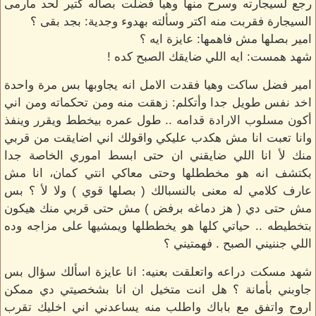
رجع لسيجارته وسرح منها وهيا فضلت بصاله كتير لحد مارمى
السيجارة فقربت منه اكتر وسألته بهدوء وجدية: بجد بقى ؟
امير بصلها مش فاهمها: عايزة ايه ؟
شهد همست: ايه اللي ضايقك الصبح كده !
امير فضل ساكت وهيا فقدت الامل انه يجاوبها بس مرة واحدة
اخد نفس طويل جدا وأتكلم: زهقت منه ومن تحكماته ومن اني
أكون مسلوب الارادة قدامه .. طول عمره بيخطط ويقرر وينفذ
وانا تعبت انا مش هكدب عليكي واقولك اني اضايقت من قربي
منك لأ انا اللي ضايقني ان حتى ابسط اموري الخاصة جدا
بكتشف انه هو مخططلها وحتى معاكي انتي كمان، انا مش
عارف كلامي له معنى بالنسبالك ( بصلها قوي ) ولا لأ ؟ بس
مش حتى دي ( هز دماغه برفض ) مش حتى قربي منك هيكون
بتخطيطه .. حياتي كلها هو يخططلها ويمشيها على مزاجه وده
اللي جننيني الصبح . فهمتيني ؟
شهد مسكت دراعه واتعلقت بعنيه: انا عايزة اسألك سؤال بس
جاوبني بأمانة ؟ هل انت متخيل ان انا بشخصيتي دي ممكن
اروح واتفق مع باباك واطلب منه يساعدني اني اخليك تقرب