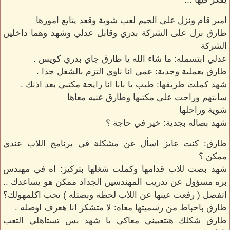
امير قام ونزل على الجيم لعب شوية وقعد يتابع امورها
طارق نزل على الشركة بدري وقابل عدلي وشهد وهما داخلين
الشركة
عدلي ابتسمله: ما شاء الله يا طارق جاي بدري كويس .
طارق بعملية وجدية: عمي انا ناوي التزم بالشغل جدا .
شهد كملت طريقها: طيب يا بابا انا رايحة مكتبي بعد اذنك .
سابتهم وراحت على مكتبها وطارق عنيه معاها
شوية وراحلها
شهد بصاله بجدية: خير في حاجة ؟
طارق: كنت عايز اسأل عن مشكلة في برنامج اللاب عندي
ممكن ؟
شهد بصت للاب قدامها وكملت شغلها بتركيز: اه في مهندس
بره مسؤول عن تدريب المهندسين الجداد ممكن هو يساعدك ..
اتفضل ( رفعت عينها عن اللاب لحظة وبصتله ) تحب اكلمهولك؟
طارق باحباط من رسميتها معاه: لا متشكر انا هعرف اوصله .
طارق شكلك هتتعبيني معاكي يا شهد بس تستاهلي التعب