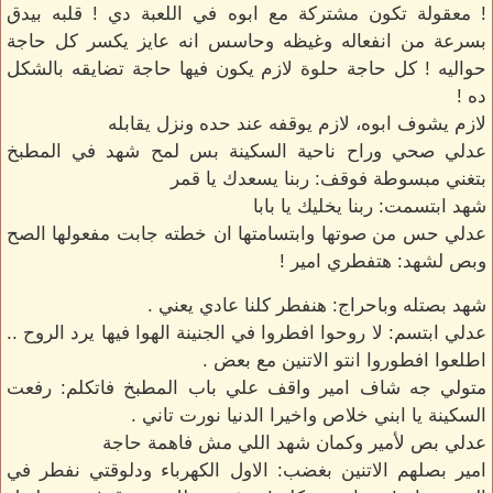
! معقولة تكون مشتركة مع ابوه في اللعبة دي ! قلبه بيدق
بسرعة من انفعاله وغيظه وحاسس انه عايز يكسر كل حاجة
حواليه ! كل حاجة حلوة لازم يكون فيها حاجة تضايقه بالشكل
ده !
لازم يشوف ابوه، لازم يوقفه عند حده ونزل يقابله
عدلي صحي وراح ناحية السكينة بس لمح شهد في المطبخ
بتغني مبسوطة فوقف: ربنا يسعدك يا قمر
شهد ابتسمت: ربنا يخليك يا بابا
عدلي حس من صوتها وابتسامتها ان خطته جابت مفعولها الصح
وبص لشهد: هتفطري امير !
شهد بصتله وباحراج: هنفطر كلنا عادي يعني .
عدلي ابتسم: لا روحوا افطروا في الجنينة الهوا فيها يرد الروح ..
اطلعوا افطوروا انتو الاتنين مع بعض .
متولي جه شاف امير واقف علي باب المطبخ فاتكلم: رفعت
السكينة يا ابني خلاص واخيرا الدنيا نورت تاني .
عدلي بص لأمير وكمان شهد اللي مش فاهمة حاجة
امير بصلهم الاتنين بغضب: الاول الكهرباء ودلوقتي نفطر في