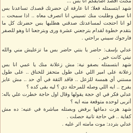
مكنت اقصد اضايقكم انا بس ...
شهد ابتسمتله فعلا: انا عارفة ان حضرتك قصدك تساعدنا بس
انا سبق وطلبت منك تسيبني انا اتصرف معاه .. اذا سمحت ..
لو انا احتجت لمساعدتك صدقني هطلبها بس حضرتك كل ما
بتقدم خطوة لقدام بترجعني عشرة ورى وبترجعنا انا وهو للصفر
فارجوك سيبني براحتي .
عدلي بإسف: حاضر يا بنتي حاضر بس ما تزعليش مني والله
نيتي كانت خير .
شهد ابتسمتله بصفو نية: مش زعلانة منك يا عمي انا بس
زعلانة على امير اللي على طول متحفز للخناق .. على طول
مستني أي همسة للزعل .. فاقد الثقة في أي حد .. مش عايز
يفرح .. ايه اللي وصله للمرحلة دي ؟ ليه بقى كده ؟
عدلي فكر في اي حجة يقولها وقال اول حاجة خطرت علي باله:
أتربى لوحده متوقعة منه ايه ؟
شهد هزت دماغها برفض وبصتله مباشرة في عنيه: ده مش
كفاية .. في حاجة تانية حصلت .
عدلي بتردد: موت مامته اثر عليه .