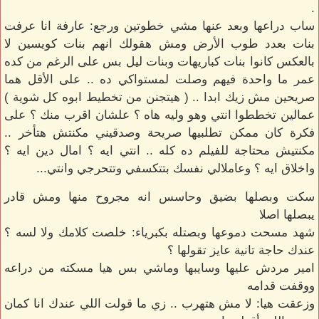
.
ساب دراعها وبعد عنها مشي خطوتين ورجع: عارفة انا عرفت
بنات بعدد طوب الأرض ومش هقولك انهم بنات كويسين لا
بالعكس كانوا بنات كباريهات وبنات ليل بس على الرغم من كده
عمر ما واحدة فيهم وصلت لمستواكي ده .. على الأقل هما
صريحين مش زيك ابدا .. ( هيتجنن من تخطيط ابوه كل شوية )
عمالين تخططوا انتي وهو وليه هاه ؟ علشان اقرب منك ؟ على
فكرة كان ممكن تطلبيها صريحة وصدقيني مكنتش هتأخر ..
مكنتيش محتاجة للفيلم ده كله .. انتي ايه ؟ امال دين ايه ؟
واخلاق ايه ؟ وعاملالي نفسك بتتكسفي وتتحرجي وانتي...
سكت وبصلها بضيق وحاسس انه مجروح منها ومش قادر
يبصلها اصلا
شهد مسحت دموعها وبصتله بكبرياء: خلصت كلامك ولا لسه ؟
عندك حاجة تانية عايز تقولها ؟
امير مردش عليها وسايبها وماشي بس هيا مسكته من دراعه
ووقفت قدامه
وزعقت هيا: لا مش هتهرب .. زي ما قولت اللي عندك انا كمان