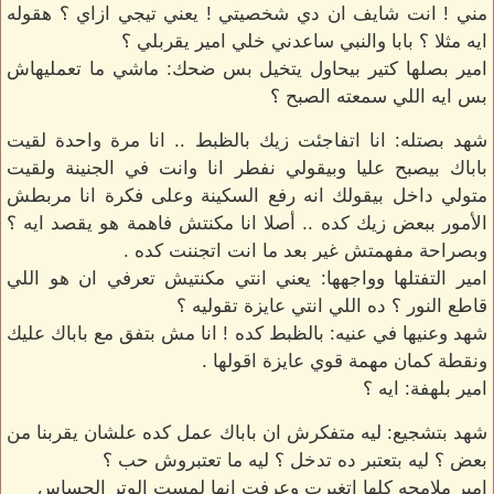
مني ! انت شايف ان دي شخصيتي ! يعني تيجي ازاي ؟ هقوله
ايه مثلا ؟ بابا والنبي ساعدني خلي امير يقربلي ؟
امير بصلها كتير بيحاول يتخيل بس ضحك: ماشي ما تعمليهاش
بس ايه اللي سمعته الصبح ؟
شهد بصتله: انا اتفاجئت زيك بالظبط .. انا مرة واحدة لقيت
باباك بيصبح عليا وبيقولي نفطر انا وانت في الجنينة ولقيت
متولي داخل بيقولك انه رفع السكينة وعلى فكرة انا مربطش
الأمور ببعض زيك كده .. أصلا انا مكنتش فاهمة هو يقصد ايه ؟
وبصراحة مفهمتش غير بعد ما انت اتجننت كده .
امير التفتلها وواجهها: يعني انتي مكنتيش تعرفي ان هو اللي
قاطع النور ؟ ده اللي انتي عايزة تقوليه ؟
شهد وعنيها في عنيه: بالظبط كده ! انا مش بتفق مع باباك عليك
ونقطة كمان مهمة قوي عايزة اقولها .
امير بلهفة: ايه ؟
شهد بتشجيع: ليه متفكرش ان باباك عمل كده علشان يقربنا من
بعض ؟ ليه بتعتبر ده تدخل ؟ ليه ما تعتبروش حب ؟
امير ملامحه كلها اتغيرت وعرفت انها لمست الوتر الحساس