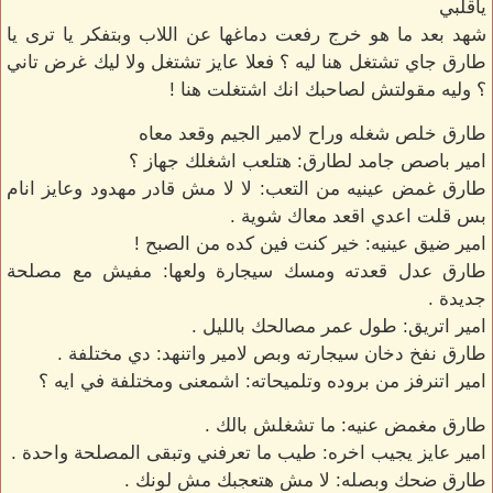
ياقلبي
شهد بعد ما هو خرج رفعت دماغها عن اللاب وبتفكر يا ترى يا
طارق جاي تشتغل هنا ليه ؟ فعلا عايز تشتغل ولا ليك غرض تاني
؟ وليه مقولتش لصاحبك انك اشتغلت هنا !
طارق خلص شغله وراح لامير الجيم وقعد معاه
امير باصص جامد لطارق: هتلعب اشغلك جهاز ؟
طارق غمض عينيه من التعب: لا لا مش قادر مهدود وعايز انام
بس قلت اعدي اقعد معاك شوية .
امير ضيق عينيه: خير كنت فين كده من الصبح !
طارق عدل قعدته ومسك سيجارة ولعها: مفيش مع مصلحة
جديدة .
امير اتريق: طول عمر مصالحك بالليل .
طارق نفخ دخان سيجارته وبص لامير واتنهد: دي مختلفة .
امير اتنرفز من بروده وتلميحاته: اشمعنى ومختلفة في ايه ؟
طارق مغمض عنيه: ما تشغلش بالك .
امير عايز يجيب اخره: طيب ما تعرفني وتبقى المصلحة واحدة .
طارق ضحك وبصله: لا مش هتعجبك مش لونك .