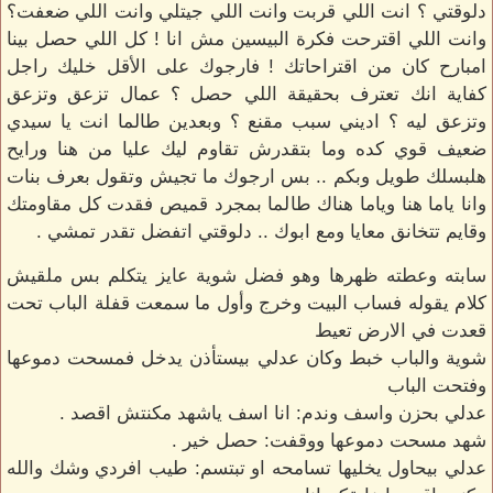
دلوقتي ؟ انت اللي قربت وانت اللي جيتلي وانت اللي ضعفت؟
وانت اللي اقترحت فكرة البيسين مش انا ! كل اللي حصل بينا
امبارح كان من اقتراحاتك ! فارجوك على الأقل خليك راجل
كفاية انك تعترف بحقيقة اللي حصل ؟ عمال تزعق وتزعق
وتزعق ليه ؟ اديني سبب مقنع ؟ وبعدين طالما انت يا سيدي
ضعيف قوي كده وما بتقدرش تقاوم ليك عليا من هنا ورايح
هلبسلك طويل وبكم .. بس ارجوك ما تجيش وتقول بعرف بنات
وانا ياما هنا وياما هناك طالما بمجرد قميص فقدت كل مقاومتك
وقايم تتخانق معايا ومع ابوك .. دلوقتي اتفضل تقدر تمشي .
سابته وعطته ظهرها وهو فضل شوية عايز يتكلم بس ملقيش
كلام يقوله فساب البيت وخرج وأول ما سمعت قفلة الباب تحت
قعدت في الارض تعيط
شوية والباب خبط وكان عدلي بيستأذن يدخل فمسحت دموعها
وفتحت الباب
عدلي بحزن واسف وندم: انا اسف ياشهد مكنتش اقصد .
شهد مسحت دموعها ووقفت: حصل خير .
عدلي بيحاول يخليها تسامحه او تبتسم: طيب افردي وشك والله