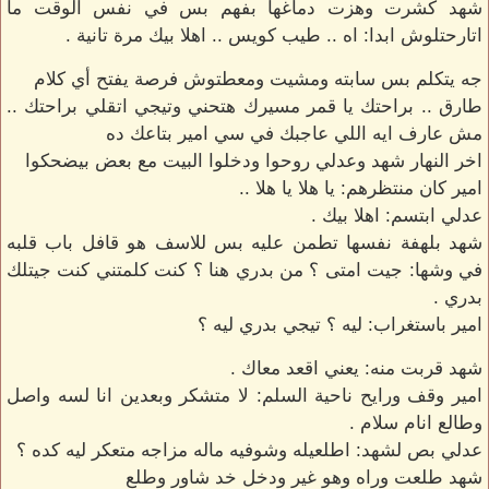
شهد كشرت وهزت دماغها بفهم بس في نفس الوقت ما
اتارحتلوش ابدا: اه .. طيب كويس .. اهلا بيك مرة تانية .
جه يتكلم بس سابته ومشيت ومعطتوش فرصة يفتح أي كلام
طارق .. براحتك يا قمر مسيرك هتحني وتيجي اتقلي براحتك ..
مش عارف ايه اللي عاجبك في سي امير بتاعك ده
اخر النهار شهد وعدلي روحوا ودخلوا البيت مع بعض بيضحكوا
امير كان منتظرهم: يا هلا يا هلا ..
عدلي ابتسم: اهلا بيك .
شهد بلهفة نفسها تطمن عليه بس للاسف هو قافل باب قلبه
في وشها: جيت امتى ؟ من بدري هنا ؟ كنت كلمتني كنت جيتلك
بدري .
امير باستغراب: ليه ؟ تيجي بدري ليه ؟
شهد قربت منه: يعني اقعد معاك .
امير وقف ورايح ناحية السلم: لا متشكر وبعدين انا لسه واصل
وطالع انام سلام .
عدلي بص لشهد: اطلعيله وشوفيه ماله مزاجه متعكر ليه كده ؟
شهد طلعت وراه وهو غير ودخل خد شاور وطلع