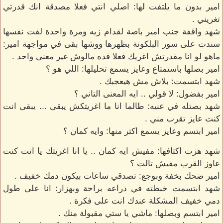
امير بدون ما يلتفت لها: اصلي انتي فعلا مصدقة انك قدرتي
تغريني .
شهد واقفة جنب امير باصة لقدام زيه ومرة واحدة لفت نفسها
سندت على سور البلكونة بظهرها ووشها بقى في مواجهة امير:
ماهو لو انا مقدرتش اغريك فعلا فده مالوش غير معنى واحد .
امير بصلها باستمتاع وعايز يسمع تحليلها: اللي هو ؟
شهد ابتسمت: بلاش مش هيعجبك .
امير بفضول: لا قولي .. ايه المعنى التاني ؟
شهد بصتله في عنيه: طالما انا ما اغريتكش يبقى ... يبقى انت
كنت عايز تقرب مني .
امير ابتسم وعايز يسمع اكتر منها: وايه كمان ؟
شهد هزت اكتافها: مفيش ايه كمان .. يا انا اغريتك يا انت كنت
عاوز القرب مفيش تالت ؟
امير ضحك بخفة وبوجع: تصدقي ساعات بيكون دمك خفيف .
شهد ابتسمت خبطته في دراعه براحة وبهزار: انا على طول
دمي خفيف المشكلة عندك انت على فكرة .
امير ابتسم وبصلها: ماشي يا ستي مقبولة منك .